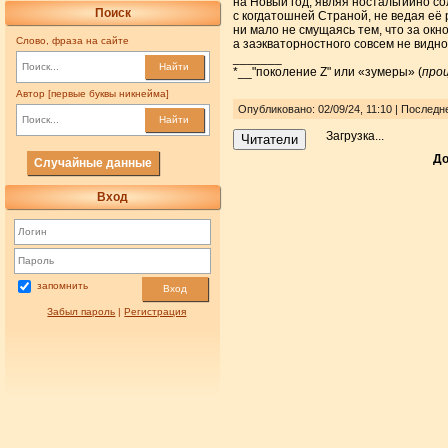
на Новый год, являя ностальгийно с
Поиск
с когдатошней Страной, не ведая её 
ни мало не смущаясь тем, что за окно
Слово, фраза на сайте
а заэкваторностного совсем не видно
_______
Найти
*__"поколение Z" или «зумеры» (
про
Автор [первые буквы никнейма]
Опубликовано: 02/09/24, 11:10 | Послед
Найти
Загрузка...
Читатели
До
Случайные данные
Вход
запомнить
Вход
Забыл пароль
|
Регистрация