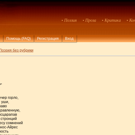
• Поэзия
• Проза
• Критика
• Ко
Помощь (FAQ)
Регистрация
Вход
Поэзия без рубрики
?
"
ечер горло,
 уши,
каво
правленную,
 исцарапав
е стронций
лесу сомнений
энос-Айрес
ность