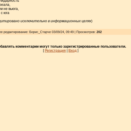
олидарность
реала,
м не вьюга,
 с юга
цитировано исключительно в информационных целях
)
нее редактирование: Борис_Старче 03/09/24, 09:49 | Просмотров
:
202
бавлять комментарии могут только зарегистрированные пользователи.
[
Регистрация
|
Вход
]