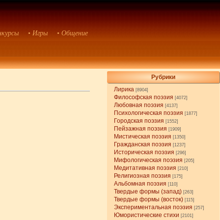
нкурсы
• Игры
• Общение
Рубрики
Лирика
[8904]
Философская поэзия
[4072]
Любовная поэзия
[4137]
Психологическая поэзия
[1877]
Городская поэзия
[1552]
Пейзажная поэзия
[1909]
Мистическая поэзия
[1350]
Гражданская поэзия
[1237]
Историческая поэзия
[296]
Мифологическая поэзия
[205]
Медитативная поэзия
[210]
Религиозная поэзия
[175]
Альбомная поэзия
[110]
Твердые формы (запад)
[263]
Твердые формы (восток)
[115]
Экспериментальная поэзия
[257]
Юмористические стихи
[2101]