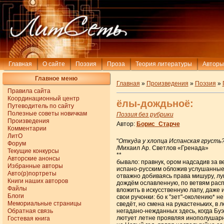
Главная
О сайте
Поэзия
Проза
Теория литературы
Авторы
Главное меню
Главная
»
Произведения
»
Поэзия
»
Правила сайта
Координационный центр
ёлы-дождьноё:
Путеводитель по сайту
Полезные советы новичкам
Поэзия без рубрики
Произведения
Автор:
Борис_Старче
Комментарии
ЛитО
"
Откуда у хлопца Испанская грусть
Форум
/Михаил Ар. Светлов «Гренада»
Текущие конкурсы
**
Авторские анонсы
бывало: правнук, ором надсадив за в
Избранные авторы
испано-русским обложив услушанные
Авто(р)портреты
отважно добиваясь права мишуру, лу
Книги наших авторов
дождём ославленную, по ветвям рас
Файлы
вложить в искусственную лапу, даже
Блоги
свои ручонки: бо к "зет"-околению* н
Мемориальные страницы
сведёт, но смена на рукастеньких, в 
Обратная связь
негадано-нежданных здесь, когда Бу
лютует летне проявляя инополушар
Гостевая книга