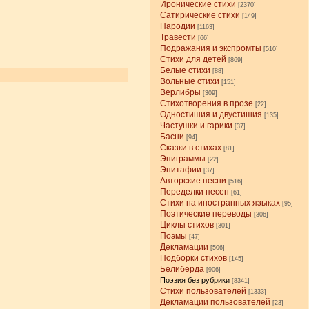
Иронические стихи
[2370]
Сатирические стихи
[149]
Пародии
[1163]
Травести
[66]
Подражания и экспромты
[510]
Стихи для детей
[869]
Белые стихи
[88]
Вольные стихи
[151]
Верлибры
[309]
Стихотворения в прозе
[22]
Одностишия и двустишия
[135]
Частушки и гарики
[37]
Басни
[94]
Сказки в стихах
[81]
Эпиграммы
[22]
Эпитафии
[37]
Авторские песни
[516]
Переделки песен
[61]
Стихи на иностранных языках
[95]
Поэтические переводы
[306]
Циклы стихов
[301]
Поэмы
[47]
Декламации
[506]
Подборки стихов
[145]
Белиберда
[906]
Поэзия без рубрики
[8341]
Стихи пользователей
[1333]
Декламации пользователей
[23]