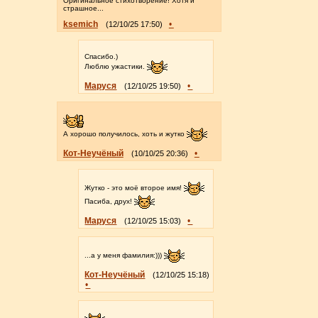
Оригинальное стихотворение! Хотя и
страшное...
ksemich
•
(12/10/25 17:50)
Спасибо.)
Люблю ужастики.
Маруся
•
(12/10/25 19:50)
А хорошо получилось, хоть и жутко
Кот-Неучёный
•
(10/10/25 20:36)
Жутко - это моё второе имя!
Пасиба, друх!
Маруся
•
(12/10/25 15:03)
...а у меня фамилия:)))
Кот-Неучёный
(12/10/25 15:18)
•