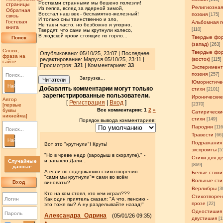
Ростками странными мы бешено полезли!
страницы
Религиозна
Из пепла, вслед за ядерной зимой,
Обратная
Восстал наш век - беспамятно-железный!
поэзия
[175]
связь
И только сны таинственно и зло,
Гостевая
Альбомная п
Не так и часто, но безбожно и упорно,
книга
[110]
Твердят, что сами мы крутнули колесо,
В людской крови стоящие по горло...
Твердые фо
Поиск
(запад)
[263]
Слово,
Твердые фо
Опубликовано: 05/10/25, 23:07 | Последнее
фраза на
редактирование: Маруся 05/10/25, 23:11 |
(восток)
[115]
сайте
Просмотров
:
321
| Комментариев:
33
Эксперимен
поэзия
[257]
Загрузка...
Читатели
Юмористиче
Найти
Добавлять комментарии могут только
стихи
[2101]
зарегистрированные пользователи.
Иронические
Автор
[
Регистрация
|
Вход
]
[2370]
[первые
Все комментарии:
1
2
»
буквы
Сатирически
никнейма]
стихи
[149]
Порядок вывода комментариев:
Пародии
[11
Травести
[66
Найти
Подражания
Вот это "крутнули"! Круть!
экспромты
[5
"Но в чреве недр (зародыш в скорлупе)," -
Стихи для д
и запахло Дали...
Случайные
[869]
данные
А если по содержанию стихотворения:
Белые стихи
"сами мы крутнули"= сами во всём
Вольные сти
Вход
виноваты?
Верлибры
[3
Кто на ком стоял, кто кем играл???
Стихотворен
Как один приятель сказал: "А что, пенсию -
прозе
[22]
это тоже вы? А ну разделывайте назад!"
Одностишия
Александра_Одрина
(05/01/26 09:35)
двустишия
[1
•