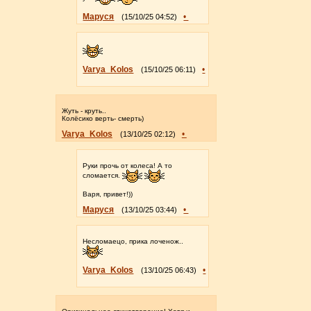
Маруся
•
(15/10/25 04:52)
Varya_Kolos
•
(15/10/25 06:11)
Жуть - круть..
Колёсико верть- смерть)
Varya_Kolos
•
(13/10/25 02:12)
Руки прочь от колеса! А то
сломается.
Варя, привет!))
Маруся
•
(13/10/25 03:44)
Несломаецо, прика лоченож..
Varya_Kolos
•
(13/10/25 06:43)