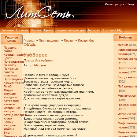
Регистрация
Вход
Главная
О сайте
Поэзия
Проза
Теория литературы
Авторы
Помощь (FAQ)
Главное
Рубрики
Главная
»
Произведения
»
Поэзия
»
Поэзия без
меню
рубрики
Лирика
[8904
Правила
Философска
сайта
Уроборос
поэзия
[4071]
Координационный
центр
Любовная по
Поэзия без рубрики
Путеводитель
[4137]
по сайту
Автор:
Маруся
Психологиче
Полезные
советы
поэзия
[1877]
Прошли и меч, и голод, и чума,
новичкам
Городская по
Святые воинства, чудовищные боги.
Произведения
Земля мертвела - вычурно-чудна,
[1552]
Комментарии
Впивались смерчи - круглоротые миноги -
ЛитО
Пейзажная п
В кричащую ослабленную жизнь,
Форум
[1909]
Хребтины гор текли расплавленным гранитом,
Текущие
Кромешные кислотные дожди
Мистическая
конкурсы
Дожгли последнее в азарте ядовитом.
[1350]
Авторские
анонсы
Гражданская
Но в чреве недр (зародыш в скорлупе),
Избранные
В надёжных бункерах - то выло, то молилось
[1237]
авторы
Начало нового - из скорби и потерь -
Историческа
Авто(р)портреты
Замес на гневе и на воздухе могильном.
поэзия
Книги
Здесь тлела жизнь, горели времена,
[296]
наших
И хороводились в сансарной долгой пляске:
Мифологиче
авторов
Эпохи, циклы, веры пелена,
поэзия
[205]
На новый лад сто раз прочитанные сказки.
Файлы
Медитативн
Блоги
И срок пришёл - из-под коры земной
Мемориальные
поэзия
[210]