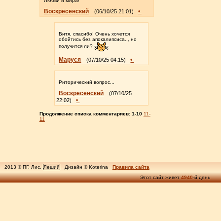
Любви и мира!
Воскресенский
•
(06/10/25 21:01)
Витя, спасибо! Очень хочется
обойтись без апокалипсиса.., но
получится ли?
Маруся
•
(07/10/25 04:15)
Риторический вопрос...
Воскресенский
(07/10/25
•
22:02)
Продолжение списка комментариев:
1-10
11-
11
2013 © ПГ, Лис,
Леший
Дизайн © Koterina
Правила сайта
Этот сайт живет
4940
-й день