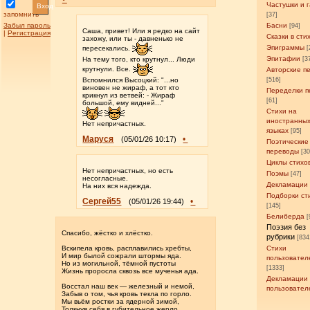
Частушки и 
Вход
запомнить
[37]
Забыл пароль
Басни
[94]
Саша, привет! Или я редко на сайт
|
Регистрация
Сказки в сти
захожу, или ты - давненько не
Эпиграммы
[
пересекались.
Эпитафии
На тему того, кто крутнул... Люди
[3
крутнули. Все.
Авторские п
Вспомнился Высоцкий: "...но
[516]
виновен не жираф, а тот кто
Переделки п
крикнул из ветвей: - Жираф
[61]
большой, ему видней..."
Стихи на
иностранны
Нет непричастных.
языках
[95]
Маруся
•
(05/01/26 10:17)
Поэтические
переводы
[3
Циклы стихо
Нет непричастных, но есть
Поэмы
[47]
несогласные.
Декламации
На них вся надежда.
Подборки ст
Сергей55
•
(05/01/26 19:44)
[145]
Белиберда
[
Поэзия без
Спасибо, жёстко и хлёстко.
рубрики
[834
Вскипела кровь, расплавились хребты,
Стихи
И мир былой сожрали штормы яда.
пользовател
Но из могильной, тёмной пустоты
[1333]
Жизнь проросла сквозь все мученья ада.
Декламации
Восстал наш век — железный и немой,
пользовател
Забыв о том, чья кровь текла по горло.
Мы вьём ростки за ядерной зимой,
Толкнув себя в губительное жерло.