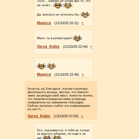
Тсссс... никому ни слова про то, что
не течёт...
Да, влезать не хотелось бы.
Маруся
•
(21/10/25 20:11)
Мася, ты в репертуаре!
Varya_Kolos
•
(21/10/25 22:44)
Маруся
•
(21/10/25 22:46)
Антр-ну, на 2ом курсе, изучая структуру
фенольного кольца, прочла, что именно
змея, кусающая свой хвост, помогла понять,
что лишняя атомарная связь углерода
направлена на замыкание гексаэдра.
Сейчас пыталась найти эту информацию,
но неттт...
Varya_Kolos
•
(13/10/25 07:03)
Ого, оказывается, я тебя не только
за красоту абажаю, но ещё и за
ум!