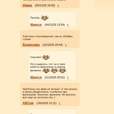
Ирина
•
(03/12/25 18:05)
Пасиба.
Маруся
•
(04/12/25 13:54)
Хлёсткое стихотворение, как из обоймы
строки
Ванжелика
•
(21/10/25 20:44)
Спасибо!
Но я надеюсь, что ты и свои
работы принесёшь в скором
времени.
Маруся
•
(21/10/25 20:51)
Хребтины гор вряд ли потекут. А так сильно
и жутко убедительно, особенно про
вылезание. Конечно, вылезем. Но влезать
всё-таки не хотелось бы :)
АВСам
•
(19/10/25 12:11)