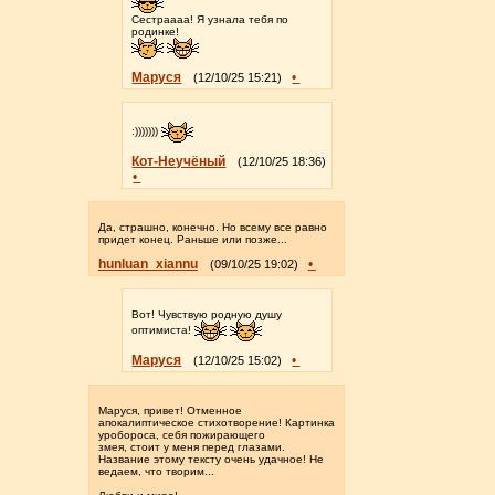
Сестраааа! Я узнала тебя по
родинке!
Маруся
•
(12/10/25 15:21)
:)))))))
Кот-Неучёный
(12/10/25 18:36)
•
Да, страшно, конечно. Но всему все равно
придет конец. Раньше или позже...
hunluan_xiannu
•
(09/10/25 19:02)
Вот! Чувствую родную душу
оптимиста!
Маруся
•
(12/10/25 15:02)
Маруся, привет! Отменное
апокалиптическое стихотворение! Картинка
уробороса, себя пожирающего
змея, стоит у меня перед глазами.
Название этому тексту очень удачное! Не
ведаем, что творим...