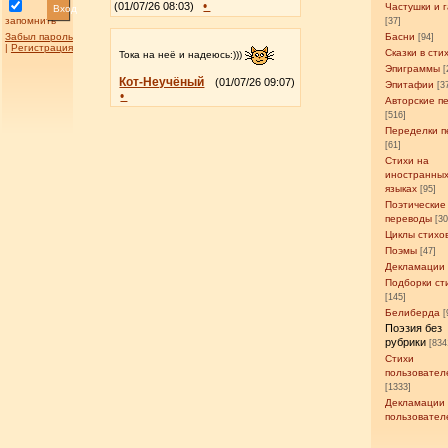
•
(01/07/26 08:03)
Частушки и 
Вход
запомнить
[37]
Забыл пароль
Басни
[94]
|
Регистрация
Сказки в сти
Тока на неё и надеюсь:)))
Эпиграммы
[
Кот-Неучёный
(01/07/26 09:07)
Эпитафии
[3
•
Авторские п
[516]
Переделки п
[61]
Стихи на
иностранны
языках
[95]
Поэтические
переводы
[3
Циклы стихо
Поэмы
[47]
Декламации
Подборки ст
[145]
Белиберда
[
Поэзия без
рубрики
[834
Стихи
пользовател
[1333]
Декламации
пользовател