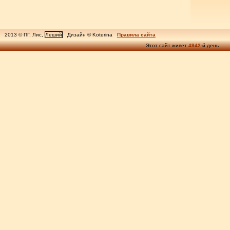
2013 © ПГ, Лис,
Леший
Дизайн © Koterina
Правила сайта
Этот сайт живет
4942
-й день