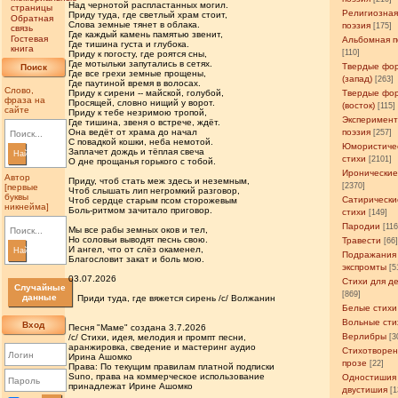
Над чернотой распластанных могил.
страницы
Религиозна
Приду туда, где светлый храм стоит,
Обратная
Слова земные тянет в облака.
поэзия
[175]
связь
Где каждый камень памятью звенит,
Гостевая
Альбомная п
Где тишина густа и глубока.
книга
[110]
Приду к погосту, где роятся сны,
Где мотыльки запутались в сетях.
Твердые фо
Поиск
Где все грехи земные прощены,
(запад)
[263]
Где паутиной время в волосах.
Слово,
Приду к сирени -- майской, голубой,
Твердые фо
фраза на
Просящей, словно нищий у ворот.
(восток)
[115]
сайте
Приду к тебе незримою тропой,
Эксперимен
Где тишина, звеня о встрече, ждёт.
Она ведёт от храма до начал
поэзия
[257]
С повадкой кошки, неба немотой.
Юмористиче
Заплачет дождь и тёплая свеча
Найти
стихи
[2101]
О дне прощанья горького с тобой.
Иронические
Автор
Приду, чтоб стать меж здесь и неземным,
[2370]
[первые
Чтоб слышать лип негромкий разговор,
буквы
Сатирически
Чтоб сердце старым псом сторожевым
никнейма]
Боль-ритмом зачитало приговор.
стихи
[149]
Пародии
[11
Мы все рабы земных оков и тел,
Но соловьи выводят песнь свою.
Травести
[66
И ангел, что от слёз окаменел,
Найти
Подражания
Благословит закат и боль мою.
экспромты
[5
03.07.2026
Стихи для д
Случайные
[869]
данные
Приди туда, где вяжется сирень /c/ Волжанин
Белые стихи
Вольные сти
Вход
Песня "Маме" создана 3.7.2026
Верлибры
/c/ Стихи, идея, мелодия и промпт песни,
[3
аранжировка, сведение и мастеринг аудио
Стихотворен
Ирина Ашомко
прозе
[22]
Права: По текущим правилам платной подписки
Suno, права на коммерческое использование
Одностишия
принадлежат Ирине Ашомко
двустишия
[1