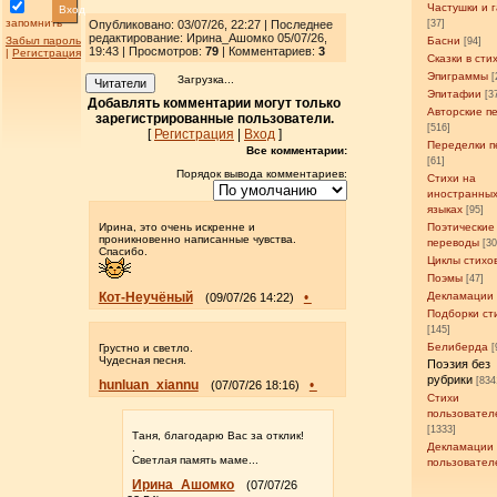
Частушки и 
Вход
запомнить
Опубликовано: 03/07/26, 22:27 | Последнее
[37]
редактирование: Ирина_Ашомко 05/07/26,
Забыл пароль
Басни
[94]
19:43 | Просмотров
:
79
| Комментариев:
3
|
Регистрация
Сказки в сти
Эпиграммы
[
Загрузка...
Читатели
Эпитафии
[3
Добавлять комментарии могут только
Авторские п
зарегистрированные пользователи.
[516]
[
Регистрация
|
Вход
]
Переделки п
Все комментарии:
[61]
Порядок вывода комментариев:
Стихи на
иностранны
языках
[95]
Ирина, это очень искренне и
Поэтические
проникновенно написанные чувства.
переводы
[3
Спасибо.
Циклы стихо
Поэмы
[47]
Кот-Неучёный
•
Декламации
(09/07/26 14:22)
Подборки ст
[145]
Белиберда
Грустно и светло.
[
Чудесная песня.
Поэзия без
рубрики
[834
hunluan_xiannu
•
(07/07/26 18:16)
Стихи
пользовател
[1333]
Таня, благодарю Вас за отклик!
Декламации
.
Светлая память маме...
пользовател
Ирина_Ашомко
(07/07/26