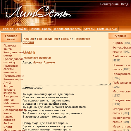
Регистрация
Вход
Главная
О сайте
Поэзия
Проза
Теория литературы
Авторы
Помощь (FAQ)
Главное
Рубрики
Главная
»
Произведения
»
Поэзия
»
Поэзия без
меню
рубрики
Лирика
[8904
Правила
Философска
сайта
Маме
поэзия
[4071]
Координационный
центр
Любовная по
Поэзия без рубрики
Путеводитель
[4137]
по сайту
Автор:
Ирина_Ашомко
Психологиче
Полезные
советы
поэзия
[1877]
новичкам
Городская по
Произведения
[1552]
Комментарии
ЛитО
Пейзажная п
.......................................................................................
светлой
Форум
[1909]
памяти мамы
Текущие
Мистическая
конкурсы
Ты ждёшь меня у храма, где сирень
[1350]
Авторские
Сплетает ветви в пышные венки.
анонсы
Гражданская
Где соловьи роняют звонко трель
Избранные
В ладони натрудившейся реки.
[1237]
авторы
Ты ждёшь, где камень пахнет влажным мхом,
Историческа
Авто(р)портреты
Где паутиной время в волосах.
поэзия
Книги
Твой голос - в детства мир проводником -
[296]
наших
В звенящих слышу я колоколах.
Мифологиче
авторов
поэзия
[205]
Приду туда, где вяжется сирень,
Файлы
Где ангел крылья в камень опустил.
Медитативн
Блоги
Где соловьи выводят нежно трель
Мемориальные
поэзия
[210]