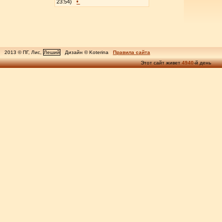
•
23:54)
2013 © ПГ, Лис,
Леший
Дизайн © Koterina
Правила сайта
Этот сайт живет
4940
-й день