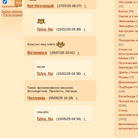
Частушки и 
Вход
Кот-Неучёный
•
(27/07/25 06:07)
запомнить
[37]
Забыл пароль
Басни
[94]
|
Регистрация
Сказки в сти
Эпиграммы
[
Эпитафии
[3
Talya_Na
•
(15/01/26 04:38)
Авторские п
[516]
Переделки п
Классно мну опять
[61]
Стихи на
Ветровоск
•
(26/07/25 20:02)
иностранны
языках
[95]
Поэтические
пасип
переводы
[3
Циклы стихо
Talya_Na
•
(15/01/26 04:38)
Поэмы
[47]
Декламации
Подборки ст
Такое проникновенно-женское,
беззащитное. Прелесть, Наташа.
[145]
Белиберда
[
Чалдонка
•
(05/05/25 16:18)
Поэзия без 
[8340]
Стихи
спасибо
пользовател
Talya_Na
•
(15/05/25 04:34)
[1333]
Декламации
пользовател