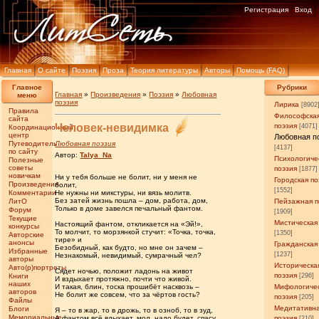
Регистрация
Вход
Главная
О сайте
Поэзия
Проза
Теория литературы
Авторы
Помощь (FAQ)
Главное
Рубрики
Главная
»
Произведения
»
Поэзия
»
Любовная
меню
поэзия
Лирика
[8902
Правила
Философска
сайта
Человек-невидимка
поэзия
[4071]
Координационный
центр
Любовная п
Путеводитель
Любовная поэзия
[4137]
по сайту
Автор:
Talya_Na
Психологиче
Полезные
советы
поэзия
[1877]
новичкам
Ни у тебя больше не болит, ни у меня не
Городская по
Произведения
болит,
[1552]
Комментарии
Не нужны ни микстуры, ни вязь молитв.
Без затей жизнь пошла – дом, работа, дом,
ЛитО
Пейзажная п
Только в доме завелся печальный фантом.
Форум
[1909]
Текущие
Мистическая
Настоящий фантом, откликается на «Эй!»,
конкурсы
То молчит, то морзянкой стучит: «Точка, точка,
[1350]
Авторские
тире» и
анонсы
Гражданская
Безобидный, как будто, но мне он зачем –
Избранные
[1237]
Незнакомый, невидимый, сумрачный чел?
авторы
Историческа
Авто(р)портреты
Сядет ночью, положит ладонь на живот
поэзия
Книги
[296]
И вздыхает протяжно, почти что живой.
наших
И такая, блин, тоска прошибёт насквозь –
Мифологиче
авторов
Не болит же совсем, что за чёртов гость?
поэзия
[205]
Файлы
Медитативн
Блоги
Я – то в жар, то в дрожь, то в озноб, то в зуд,
Мемориальные
А фантом всё вдыхает, мол, надо будет, спасу.
поэзия
[210]