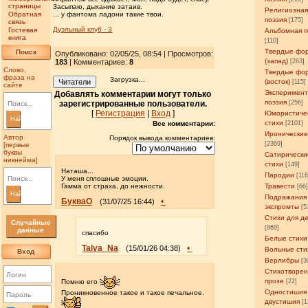
страницы
Засыпаю, дыхание затаив.
Религиозна
Обратная
... у фантома ладони такие твои.
поэзия
[175]
связь
Дуэльный клуб - 3
Гостевая
Альбомная п
книга
[110]
Твердые фо
Поиск
Опубликовано: 02/05/25, 08:54 | Просмотров
:
(запад)
183
| Комментариев:
8
[263]
Слово,
Твердые фо
фраза на
Загрузка...
Читатели
(восток)
[115]
сайте
Эксперимен
Добавлять комментарии могут только
поэзия
зарегистрированные пользователи.
[256]
[
Регистрация
|
Вход
]
Юмористиче
Найти
стихи
Все комментарии:
[2101]
Иронические
Автор
Порядок вывода комментариев:
[2369]
[первые
буквы
Сатирически
никнейма]
стихи
[149]
Наташа...
Пародии
[11
У меня сплошные эмоции.
Гамма от страха, до нежности.
Травести
[66
Найти
Подражания
БукваО
•
(31/07/25 16:44)
экспромты
[5
Стихи для д
Случайные
[869]
данные
спасибо
Белые стихи
Talya_Na
•
(15/01/26 04:38)
Вольные сти
Вход
Верлибры
[3
Стихотворен
прозе
[22]
Помню его
Одностишия
Проникновенное такое и такое печальное.
двустишия
[1