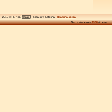
2013 © ПГ, Лис,
Леший
Дизайн © Koterina
Правила сайта
Этот сайт живет
4938
-й день