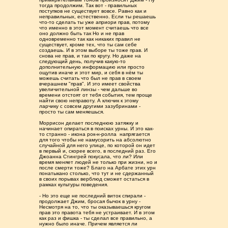
тогда продолжим. Так вот - правильных
поступков не существует вовсе. Равно как и
неправильных, естественно. Если ты решаешь
что-то сделать ты уже априори прав, потому
что именно в этот момент считаешь что все
оно должно быть так Но и не прав
одновременно так как никаких правил не
существует, кроме тех, что ты сам себе
создаешь. И в этом выборе ты тоже прав. И
снова не прав, и так по кругу. Но даже на
следующий день, получив какую-то
дополнительную информацию или просто
ощутив иначе и этот мир, и себя в нём ты
можешь считать что был не прав в своем
вчерашнем "прав". И это имеет свойства
увеличительной линзы - чем дальше во
времени отстоят от тебя события, тем проще
найти свою неправоту. А ключик к этому
ларчику с совсем другими зазубринами -
просто ты сам меняешься.
Моррисон делает последнюю затяжку и
начинает опираться в поисках урны. И это как-
то странно - икона рок-н-ролла напрягается
для того чтобы не намусорить на абсолютно
случайной для него улице, по которой он идет
в первый и, скорее всего, в последний раз. Его
Джоанна Стингрей покусала, что ли? Или
время меняет людей не только при жизни, но и
после смерти тоже? Благо на Арбате этих урн
понатыкано столько, что тут и не сдержанный
в своих порывах верблюд сможет остаться в
рамках культуры поведения.
- Но это еще не последний виток спирали -
продолжает Джим, бросая бычок в урну -
Несмотря на то, что ты оказываешься кругом
прав это правота тебя не устраивает. И в этом
как раз и фишка - ты сделал все правильно, а
нужно было иначе. Причем является ли