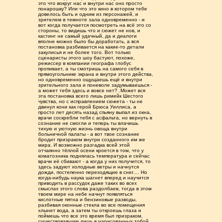
это что вокруг нас и внутри нас оно просто
понарошку? Или что это кино в котором тебе
довелось быть и одним из персонажей, и
зрителем в темноте зала одновременно - и
вот когда получается посмотреть на всë это со
стороны, то видишь что и сюжет не нов, и
кастинг не самый удачный, да и диалоги
вполне можно было бы доработать, а вся
постановка разбивается на какие-то детали
закулисья и не более того. Вот только
сценаристы этого шоу бастуют, похоже,
режиссер в компании географа глобус
пропивает, а ты смотришь на самого себя в
прямоугольнике экрана и внутри этого действа,
но одновременно ощущаешь ещё и внутри
зрительного зала и поневоле задумываешься -
а может тебя здесь и вовсе нет? .Может вся
эта постановка всего лишь римейк Шестого
чувства, но с исправлением сюжета - ты не
двинул кони как герой Брюса Уиллиса, а
просто лет десять назад спьяну выпал из окна,
врачи соскребли тебя с асфальта, но вернуть в
сознание не смогли и теперь ты влачишь
тихую и уютную жизнь овоща внутри
больничной палаты - а вот твое сознание
бродит призраком внутри созданного им же
мира. И возможно разгадка всей этой
отчаянно тёплой осени кроется в том, что у
коматозника поднялась температура и сейчас
врачи её сбивают - а когда у них получится, то
здесь задуют холодные ветры и начнутся
дожди, постепенно переходящие в снег.... Но
когда-нибудь наука шагнет вперед и научится
приводить в рассудок даже таких во всех
смыслах этого слова раздолбаев, тогда в этом
твоем мире на небе начнут появляться
кислотные пятна и бензиновые разводы,
разбивая оконные стекла во все помещения
хлынет вода, а затем ты откроешь глаза и
поймешь что все это время был призраком,
существовавшим лишь в нарисованных тобой