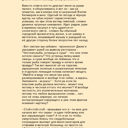
Вместо ответа кто-то дергает меня за рукав
пальто, я оборачиваюсь и вот он - как на
плакатах, как в клипах или в сыгранный Вэлом
Килмером в кино. Одетый по погоде в чёрную
куртку, на губах играет саркастическая
усмешка, но при этом взгляд тяжёлый, словно
дюжина чугунных наковален. Идет рядом, руки
в карманы засунул и чуть щурится от
солнечного света - словно бы обычный
городской прожигатель жизни, а не шаман и
мечтатель, взорвавший музыку и ушедший на
её другую сторону более полусотни лет назад.
- Вот смотри как забавно - произносит Джим и
указывает рукой на вывеску ресторана -
"Честная рыба, устрицы и суши" - что они этим
хотели сказать? Что устрицы пипец какие
лжецы, а суши вообще не поймешь что и
только рыба говорит правду и ничего кроме
правды? Так вот выносят её на тарелке,
украшенную зеленью и разрезанную пополам
и отдельно лежащая голова начинает вещать
"Имейте в виду что меня три раза
размораживали и вообще я не сибас, а карась.
Запомните - ка-рась! ". Хотя уж если по
классике рыба должна молчать - может она
потому и честная оттого что молчит? И вообще
честность это исключительно молчание,
потому что любое высказанное слово... нет,
оно не ложь априори, но личная
интертрепация говорящего и уже этим фактом
искажает картину?
- Стой-стой-стой - прерываю его я - ты мне для
начала вот что скажи - я один тебя вижу или
все окружающие тоже? А то я не то чтобы
смертельно боюсь что сердобольные
сограждане вызовут для меня санитаров для
отправки в веселую больницу, но просто на