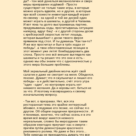
да? - тон мой донельзя меланхоличен и сверх
меры приправлен издëвкой - Просто
существуют не только такие игры, в которые
можно играть вдвоём, но и другие, в которые
при всей схожести инвентаря каждый играет
по-своему - за одной и той же доской один
может играть в шахматы, а другой в Чапаева.
И вот пока ты долго выстраиваешь партию,
придумываешь ходы, просчитываешь ситуацию
наперед, вдруг бац! - и с другой стороны доски
с крейсерской скоростью летит лошадь,
которая вышибает с доски твоего ферзя
прямиком под стол. И ты думаешь "Как так-то?
Я же все просчитал и был в трёх ходах от
победы", а твои обезглавленные позиции в
этот момент уже летят бомбардировать два
слона. Просто оно всë внешне выглядело как
шахматы и ты решил что это они и есть -
однако мы обы знаем что с однозначностью у
этого мира большие проблемы.
Мой зеркальный двойник молча жуёт свой
салатик и даже не смотрит на меня. Обиделся,
похоже. Думает что я сжульничал и лишил его
победы - а и действительно, счёт этого утра
"один - один", но контровую играть нет
никакого желания. Да и коровы нет, биться не
за что. И поэтому я возвращаюсь к своему
изначальному вопросу.
- Так вот, о призраках. Нет, вся эта
ресторанная тема это крайне интересный
вбоквел, я подумаю его позже, но сейчас я о
другом. Об общем ощущении призрачности . И
я понимаю, конечно, что сейчас осень и в это
время всë вокруг кажется немного
нереальным, словно бы мироздание таким
образом ежегодно приучает нас к смерти -
причём путём демонстрации красочного
рекламного ролика. Но даже и без этого...
Тебе никогда не приходилось думать что все