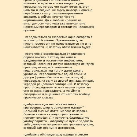
именоваться разве что как жидкость для
просыпания, потому что науку готовить этот
напиток я, видимо, не выучу никогда и обычно
перебиааюсь по утрам пакетированным
эрзацем, а сейчас хочется чего-то
нормального. Да и вообще - рецепт на
микстуру осеннего утра уже выписан мне
небесным провизором и состоит из нескольких
пунктов:
- передвигаться со скоростью одна сигарета в
километр. Не менее. Превышение дозы
никотиноскорости не приветствуется, но и не
наказывается - и поэтому обязательно будет.
- постепенно освобождаться от клипового
образа мыслей. Потому что живя в
ежедневном и постоянном инфопотоке,
который наполняет любую новостную ленту по
принципу винегрета, начинаешь
подстраиваться под него и даже думать
урывками, перескакивать с одной темы на
другую (причем без каких-то переходов) ,
чередовать их одну за другой или зацикливать
чередой рандомных повторений. И поэтому
просто сосредоточиться на чем-то одном это
уже несказанная радость, а уж уйти в
созерцание и ощущение от него так вообще
практически счастье.
- добравшись до места назначения
приговорить словно заученную мантру "
Большой сырный латте, молоко из коровы,
больше ничего не надо, приложение по
номеру телефона" и получить благодарную
улыбку баристы , которому не нужно задавать
тебе дежурные вопросы и выстраивать диалог,
который вам обоим не интересен.
- добавить обильную дозу корицы и совсем