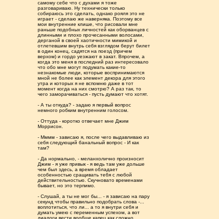
самому себе что с духами я тоже
разговариваю. Ну технически только
собираюсь это сделать, однако рояля это не
играет - сделаю же наверняка. Поэтому все
мои внутренние клише, что рисовали мне
раньше подобных личностей как оборванцев с
длинными и плохо прочесанными волосами,
дерганой в своей хаотичности мимикой и
отлетевшим внутрь себя взглядом берут билет
в один конец, садятся на поезд (причем
верхом) и гордо уезжают в закат. Впрочем, а
когда это меня в последний раз интересовало
что обо мне могут подумать какие-то
незнакомые люди, которые воспринимаются
мной не более как элемент декора для этого
утра и которых я не вспомню даже в тот
момент когда на них смотрю? А раз так, то
чего заморачиваться - пусть думают что хотят.
- А ты откуда? - задаю я первый вопрос
немного робким внутренним голосом.
- Оттуда - коротко отвечает мне Джим
Моррисон.
- Мммм - зависаю я, после чего выдавливаю из
себя следующий банальный вопрос - И как
там?
- Да нормально, - меланхолично произносит
Джим - я уже привык - я ведь там уже дольше
чем был здесь, а время обладает
особенностью сращивать тебя с любой
действительностью. Скучновато временами
бывает, но это терпимо.
- Слушай, а ты не мог бы... - я зависаю на пару
секунд чтобы правильно подобрать слова -...
воплотиться, что ли... а то я внутри себя и
думать умею с переменным успехом, а вот
диалоги вести вообще капец как сложно.