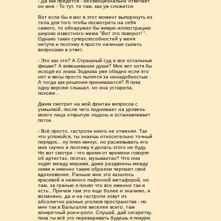
- Да как придется - безэмоционально отвечает
он мне - То тут, то там, как уж сложится.
Вот если бы я мог в этот момент выпорхнуть из
тела для того чтобы посмотреть на себя
самого, то обнаружил бы живую иллюстрацию
широко известного мема "Вот это поворот! ".
Однако таких суперспособностей у меня
нетути и поэтому я просто начинаю сыпать
вопросами в ответ.
- Это как это? А Страшный суд и все остальные
фишки? А взвешивание души? Мне вот хотя бы
исходя из знака Зодиака уже обидно если его
нет и весы просто пылятся за ненадобностью .
А тогда как решения принимаются? Я пока
одну версию слышал, но она устарела,
похоже...
Джим смотрит на мой фонтан вопросов с
ухмылкой, после чего поднимает на уровень
моего лица открытую ладонь и останавливает
поток.
- Всë просто, гастроли никто не отменял. Так
что успокойся, ты знаешь относительно точный
порядок... ну плюс-минус, но расжевывать его
мне скучно и поэтому я делать этого не буду.
Но вот смотри - что время от времени говорят
об артистах, поэтах, музыкантах? Что они
ходят между мирами, даже раздвоены между
ними и именно таким образом черпают своё
вдохновение. Раньше мне это казалось
красивой и немного пафосной метафорой, но
там, за гранью я понял что все именно так и
есть . Причем там это еще более и значимо, и
возможно, да и на гастроли зовут из
абсолютно разных уголков пространства - по
мне так в Вальгалле веселее всего, там
конкретный рок-н-ролл. Слушай, дай сигаретку,
пока ты всё это переваривать будешь я покурю