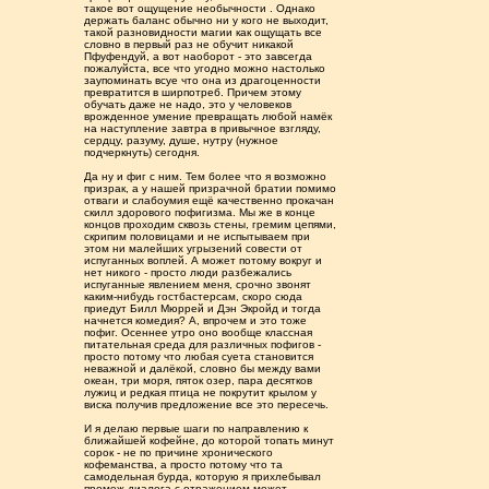
такое вот ощущение необычности . Однако
держать баланс обычно ни у кого не выходит,
такой разновидности магии как ощущать все
словно в первый раз не обучит никакой
Пфуфендуй, а вот наоборот - это завсегда
пожалуйста, все что угодно можно настолько
заупоминать всуе что она из драгоценности
превратится в ширпотреб. Причем этому
обучать даже не надо, это у человеков
врожденное умение превращать любой намёк
на наступление завтра в привычное взгляду,
сердцу, разуму, душе, нутру (нужное
подчеркнуть) сегодня.
Да ну и фиг с ним. Тем более что я возможно
призрак, а у нашей призрачной братии помимо
отваги и слабоумия ещё качественно прокачан
скилл здорового пофигизма. Мы же в конце
концов проходим сквозь стены, гремим цепями,
скрипим половицами и не испытываем при
этом ни малейших угрызений совести от
испуганных воплей. А может потому вокруг и
нет никого - просто люди разбежались
испуганные явлением меня, срочно звонят
каким-нибудь гостбастерсам, скоро сюда
приедут Билл Мюррей и Дэн Экройд и тогда
начнется комедия? А, впрочем и это тоже
пофиг. Осеннее утро оно вообще классная
питательная среда для различных пофигов -
просто потому что любая суета становится
неважной и далёкой, словно бы между вами
океан, три моря, пяток озер, пара десятков
лужиц и редкая птица не покрутит крылом у
виска получив предложение все это пересечь.
И я делаю первые шаги по направлению к
ближайшей кофейне, до которой топать минут
сорок - не по причине хронического
кофеманства, а просто потому что та
самодельная бурда, которую я прихлебывал
промеж диалога с отражением может