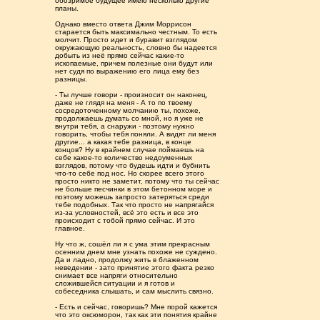
обозримое будущее имею несколько другие
планы.
Однако вместо ответа Джим Моррисон
старается быть максимально честным. То есть
молчит. Просто идет и буравит взглядом
окружающую реальность, словно бы надеется
добыть из неё прямо сейчас какие-то
ископаемые, причем полезные они будут или
нет судя по выражению его лица ему без
разницы.
- Ты лучше говори - произносит он наконец,
даже не глядя на меня - А то по твоему
сосредоточенному молчанию ты, похоже,
продолжаешь думать со мной, но я уже не
внутри тебя, а снаружи - поэтому нужно
говорить, чтобы тебя поняли. А видят ли меня
другие... а какая тебе разница, в конце
концов? Ну в крайнем случае поймаешь на
себе какое-то количество недоуменных
взглядов, потому что будешь идти и бубнить
что-то себе под нос. Но скорее всего этого
просто никто не заметит, потому что ты сейчас
не больше песчинки в этом бетонном море и
поэтому можешь запросто затеряться среди
тебе подобных. Так что просто не напрягайся
из-за условностей, всë это есть и все это
происходит с тобой прямо сейчас. И это
главное.
Ну что ж, сошёл ли я с ума этим прекрасным
осенним днем мне узнать похоже не суждено.
Да и ладно, продолжу жить в блаженном
неведении - зато принятие этого факта резко
снимает все напряги относительно
сложившейся ситуации и я готов и
собеседника слышать, и сам мыслить связно.
- Есть и сейчас, говоришь? Мне порой кажется
что это оксюморон, так как эти понятия крайне