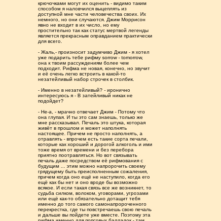
крючочками могут их оценить - видимо таким
способом я наловчился выцеплять из
доступной мне части человечества своих. Их
немного, но они случаются. Джим Моррисон
явно не входит в их число, но ему
простительно так как статус мертвой легенды
является прекрасным оправданием практически
для всего.
- Жаль,- произносит задумчиво Джим - я хотел
уже подарить тебе рифму sorrow - tomorrow,
она к твоим рассуждениям более чем
подходит. Рифма не новая, конечно, но звучит
и её очень легко встроить в какой-то
незатейливый набор строчек в столбик.
- Именно в незатейливый? - иронично
интересуюсь я - В затейливый никак не
подойдет?
- Не-а, - мрачно отвечает Джим - Потому что
она глупая. И ты это сам знаешь, только же
мне рассказывал. Печаль это штука, которая
живёт в прошлом и может наполнять
настоящее. Причем не просто наполнять, а
отравлять - впрочем есть такие сорта печали,
которые как хороший и дорогой алкоголь и ими
тоже время от времени и без перебора
приятно поотравляться. Но вот связывать
печаль даже посредством её рифмования с
будущим ... этим можно напророчить своему
грядущему быть преисполненным сожаления,
причем когда оно ещё не наступило, когда его
ещё как бы нет и оно вроде бы возможно
всякое. И если такая связь все же возникнет, то
судьба силком, волоком, уговорами, угрозами
или ещё как-то обязательно дотащит тебя
именно до того самого самонапророченного
перекрестка, где ты повстречаешь свою печаль
и дальше вы пойдете уже вместе. Поэтому эта
рифма именно для попсовых балладок - там