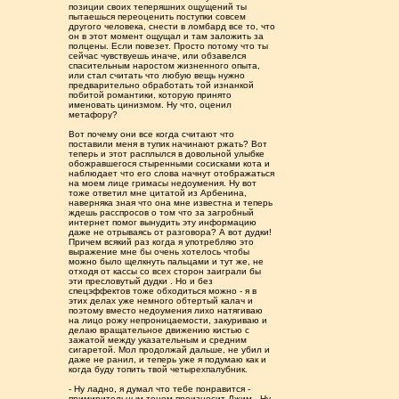
позиции своих теперяшних ощущений ты
пытаешься переоценить поступки совсем
другого человека, снести в ломбард все то, что
он в этот момент ощущал и там заложить за
полцены. Если повезет. Просто потому что ты
сейчас чувствуешь иначе, или обзавелся
спасительным наростом жизненного опыта,
или стал считать что любую вещь нужно
предварительно обработать той изнанкой
побитой романтики, которую принято
именовать цинизмом. Ну что, оценил
метафору?
Вот почему они все когда считают что
поставили меня в тупик начинают ржать? Вот
теперь и этот расплылся в довольной улыбке
обожравшегося стыренными сосисками кота и
наблюдает что его слова начнут отображаться
на моем лице гримасы недоумения. Ну вот
тоже ответил мне цитатой из Арбенина,
наверняка зная что она мне известна и теперь
ждешь расспросов о том что за загробный
интернет помог вынудить эту информацию
даже не отрываясь от разговора? А вот дудки!
Причем всякий раз когда я употребляю это
выражение мне бы очень хотелось чтобы
можно было щелкнуть пальцами и тут же, не
отходя от кассы со всех сторон заиграли бы
эти пресловутый дудки . Но и без
спецэффектов тоже обходиться можно - я в
этих делах уже немного обтертый калач и
поэтому вместо недоумения лихо натягиваю
на лицо рожу непроницаемости, закуриваю и
делаю вращательное движению кистью с
зажатой между указательным и средним
сигаретой. Мол продолжай дальше, не убил и
даже не ранил, и теперь уже я подумаю как и
когда буду топить твой четырехпалубник.
- Ну ладно, я думал что тебе понравится -
примирительным тоном произносит Джим - Ну