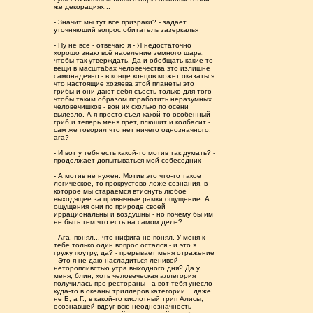
же декорациях...
- Значит мы тут все призраки? - задает
уточняющий вопрос обитатель зазеркалья
- Ну не все - отвечаю я - Я недостаточно
хорошо знаю всë население земного шара,
чтобы так утверждать. Да и обобщать какие-то
вещи в масштабах человечества это излишне
самонадеяно - в конце концов может оказаться
что настоящие хозяева этой планеты это
грибы и они дают себя съесть только для того
чтобы таким образом поработить неразумных
человечишков - вон их сколько по осени
вылезло. А я просто съел какой-то особенный
гриб и теперь меня прет, плющит и колбасит -
сам же говорил что нет ничего однозначного,
ага?
- И вот у тебя есть какой-то мотив так думать? -
продолжает допытываться мой собеседник
- А мотив не нужен. Мотив это что-то такое
логическое, то прокрустово ложе сознания, в
которое мы стараемся втиснуть любое
выходящее за привычные рамки ощущение. А
ощущения они по природе своей
иррациональны и воздушны - но почему бы им
не быть тем что есть на самом деле?
- Ага, понял... что нифига не понял. У меня к
тебе только один вопрос остался - и это я
гружу поутру, да? - прерывает меня отражение
- Это я не даю насладиться ленивой
неторопливстью утра выходного дня? Да у
меня, блин, хоть человеческая аллегория
получилась про рестораны - а вот тебя унесло
куда-то в океаны триллеров категории... даже
не Б, а Г., в какой-то кислотный трип Алисы,
осознавшей вдруг всю неоднозначность