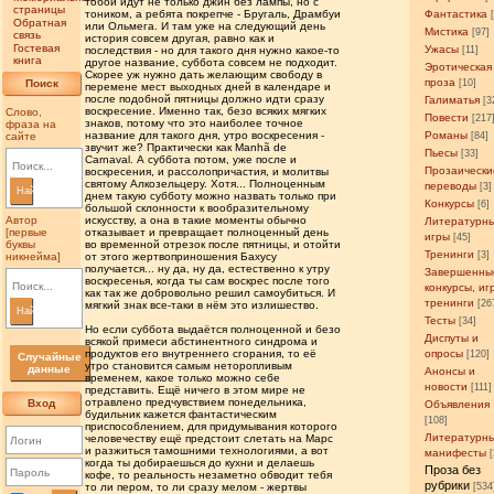
тобой идут не только джин без лампы, но с
страницы
тоником, а ребята покрепче - Бругаль, Драмбуи
Фантастика
Обратная
или Ольмега. И там уже на следующий день
Мистика
[97]
связь
история совсем другая, равно как и
Гостевая
Ужасы
последствия - но для такого дня нужно какое-то
[11]
книга
другое название, суббота совсем не подходит.
Эротическая
Скорее уж нужно дать желающим свободу в
проза
Поиск
[10]
перемене мест выходных дней в календаре и
после подобной пятницы должно идти сразу
Галиматья
[3
воскресение. Именно так, безо всяких мягких
Слово,
Повести
[217
знаков, потому что это наиболее точное
фраза на
название для такого дня, утро воскресения -
Романы
сайте
[84]
звучит же? Практически как Manhã de
Пьесы
[33]
Carnaval. А суббота потом, уже после и
Прозаически
воскресения, и рассолопричастия, и молитвы
святому Алкозельцеру. Хотя... Полноценным
переводы
[3]
Найти
днем такую субботу можно назвать только при
Конкурсы
[6]
большой склонности к вообразительному
Автор
искусству, а она в такие моменты обычно
Литературн
[первые
отказывает и превращает полноценный день
игры
[45]
буквы
во временной отрезок после пятницы, и отойти
Тренинги
[3]
никнейма]
от этого жертвоприношения Бахусу
получается... ну да, ну да, естественно к утру
Завершенны
воскресенья, когда ты сам воскрес после того
конкурсы, иг
как так же добровольно решил самоубиться. И
тренинги
[26
мягкий знак все-таки в нём это излишество.
Найти
Тесты
[34]
Но если суббота выдаётся полноценной и безо
Диспуты и
всякой примеси абстинентного синдрома и
продуктов его внутреннего сгорания, то её
опросы
[120]
Случайные
утро становится самым неторопливым
данные
Анонсы и
временем, какое только можно себе
новости
[111]
представить. Ещё ничего в этом мире не
отравлено предчувствием понедельника,
Вход
Объявления
будильник кажется фантастическим
[108]
приспособлением, для придумывания которого
Литературн
человечеству ещё предстоит слетать на Марс
и разжиться тамошними технологиями, а вот
манифесты
когда ты добираешься до кухни и делаешь
Проза без
кофе, то реальность незаметно обводит тебя
рубрики
то ли пером, то ли сразу мелом - жертвы
[534