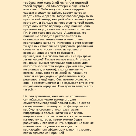
требованием жалобной книги или критикой
твоей внутренней атмосферы и ещё чего-то,
вовсе нет... Тебе могут оставить щедрые
чаевые и сразу же забыть дорогу, которая
ведёт к твоим дверям. Могут поблагодарить за
прекрасный вечер, который обязательно нужно
повторить и больше не переступить твой порог.
И тут количество вариаций ещё больше, оно
практически родственник знаменитого числа
Пи. И это тоже нормально. А для всех, кто
больше не заходит в ресторан-тебя ты
остаешься воспоминанием о чем-то, что
происходило когда-то. И именно в этот момент
ты для них становишься призраком, различной
степени плотности тенью из прошлого,
воспоминанием о чем-то бывшем и
прошедшем. Ты спрашивал меня не призраки
ли мы часом? Так вот мы все в какой-то мере
призраки. Ты сам являешься призраком для
какого-то количества людей (причем сам даже
не знаешь для какого), а когда нечаянно
вспоминаешь кого-то из дней минувших, то
легко и непринужденно добавляешь в эту
реальность ещё одно бесплотное существо -
оно не гремит цепями и не вздыхает в темноте
полуночного чердачья. Оно просто теперь есть
- и всë. -
Не, это прикольно, конечно, но солнечным
сентябрьском утром выходного дня
слушателем подобной лекции быть не особо
своевременно , потому что кофе ещё не смог
пробудить сознание, мозг схватывает
информацию только частично и я очень
надеюсь что остальное он все же записывает
на корочку, которую потом можно будет
размочить и всë вспомнить. Отражение мое же
похоже отчасти даже наслаждается
произведённым эффектом и глядит на меня с
плохо скрываемой иронией