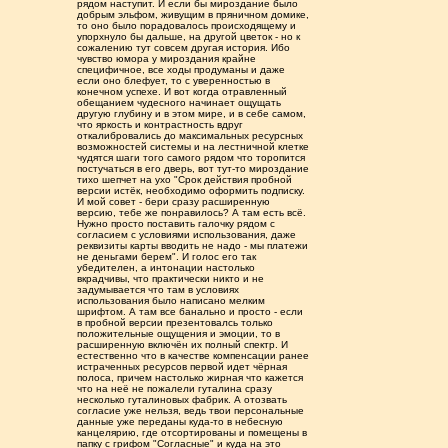
рядом наступит. И если бы мироздание было
добрым эльфом, живущим в пряничном домике,
то оно было порадовалось происходящему и
упорхнуло бы дальше, на другой цветок - но к
сожалению тут совсем другая история. Ибо
чувство юмора у мироздания крайне
специфичное, все ходы продуманы и даже
если оно блефует, то с уверенностью в
конечном успехе. И вот когда отравленный
обещанием чудесного начинает ощущать
другую глубину и в этом мире, и в себе самом,
что яркость и контрастность вдруг
откалибровались до максимальных ресурсных
возможностей системы и на лестничной клетке
чудятся шаги того самого рядом что торопится
постучаться в его дверь, вот тут-то мироздание
тихо шепчет на ухо "Срок действия пробной
версии истёк, необходимо оформить подписку.
И мой совет - бери сразу расширенную
версию, тебе же понравилось? А там есть всë.
Нужно просто поставить галочку рядом с
согласием с условиями использования, даже
реквизиты карты вводить не надо - мы платежи
не деньгами берем". И голос его так
убедителен, а интонации настолько
вкрадчивы, что практически никто и не
задумывается что там в условиях
использования было написано мелким
шрифтом. А там все банально и просто - если
в пробной версии презентовалсь только
положительные ощущения и эмоции, то в
расширенную включён их полный спектр. И
естественно что в качестве компенсации ранее
истраченных ресурсов первой идет чёрная
полоса, причем настолько жирная что кажется
что на неё не пожалели гуталина сразу
несколько гуталиновых фабрик. А отозвать
согласие уже нельзя, ведь твои персональные
данные уже переданы куда-то в небесную
канцелярию, где отсортированы и помещены в
папку с грифом "Согласные" и куда на это