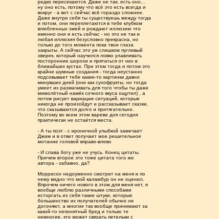
редко пересекаются. Даже не так, есть оно...
ну оно есть, потому что всë это есть всегда и
вокруг - а вот с сейчас всë гораздо сложнее.
Даже внутри себя ты существуешь между тогда
и потом, они переплетаются в тебе клубком
влюбленных змей и рождают иллюзию что
именно они и есть сейчас - но это не так и
любая иллюзия безусловно прекрасна, но
только до того момента пока твои глаза
закрыты. А сейчас это уж слишком пугливый
зверек, который научился ловко улавливать
посторонние шорохи и прятаться от них в
ближайших кустах. При этом тогда и потом это
крайне шумные создания - тогда неустанно
подсовывает тебе какие-то картинки давно
минувших дней (они как сухофрукты, но тогда
умеет их размачивать для того чтобы ты даже
мимолётный намёк сочного вкуса ощутил) , а
потом рисует вариации ситуаций, которые
никогда не произойдут и рассказывает сказки,
что сказываются долго и притягательно.
Поэтому во всем этом вареве доя сегодня
практически не остаётся места.
- А ты поэт - с ироничной улыбкой замечает
Джим и в ответ получает мое решительное
мотание головой вправо-влево
- И слава богу уже не учусь. Конец цитаты.
Причем второе это тоже цитата того же
автора - забавно, да?
Моррисон недоуменно смотрит на меня и по
нему видно что мой каламбур он не оценил.
Впрочем ничего нового в этом для меня нет, я
вообще люблю различными способами
исторгать из себя такие штуки, которые
большинство их получателей обычно не
догоняют, а многие так вообще принимают за
какой-то непонятный бред и только те
немногие, кто может связать петельки с