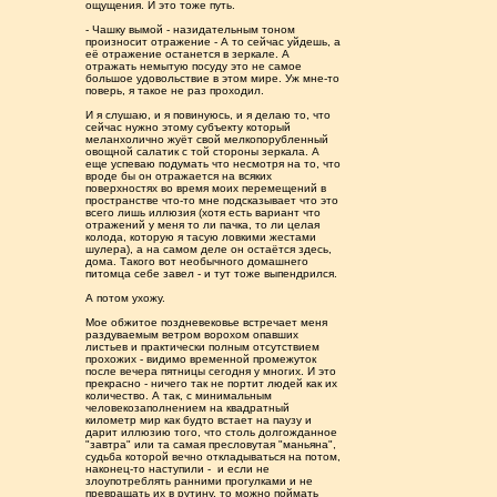
ощущения. И это тоже путь.
- Чашку вымой - назидательным тоном
произносит отражение - А то сейчас уйдешь, а
её отражение останется в зеркале. А
отражать немытую посуду это не самое
большое удовольствие в этом мире. Уж мне-то
поверь, я такое не раз проходил.
И я слушаю, и я повинуюсь, и я делаю то, что
сейчас нужно этому субъекту который
меланхолично жуёт свой мелкопорубленный
овощной салатик с той стороны зеркала. А
еще успеваю подумать что несмотря на то, что
вроде бы он отражается на всяких
поверхностях во время моих перемещений в
пространстве что-то мне подсказывает что это
всего лишь иллюзия (хотя есть вариант что
отражений у меня то ли пачка, то ли целая
колода, которую я тасую ловкими жестами
шулера), а на самом деле он остаётся здесь,
дома. Такого вот необычного домашнего
питомца себе завел - и тут тоже выпендрился.
А потом ухожу.
Мое обжитое поздневековье встречает меня
раздуваемым ветром ворохом опавших
листьев и практически полным отсутствием
прохожих - видимо временной промежуток
после вечера пятницы сегодня у многих. И это
прекрасно - ничего так не портит людей как их
количество. А так, с минимальным
человекозаполнением на квадратный
километр мир как будто встает на паузу и
дарит иллюзию того, что столь долгожданное
"завтра" или та самая пресловутая "маньяна",
судьба которой вечно откладываться на потом,
наконец-то наступили - и если не
злоупотреблять ранними прогулками и не
превращать их в рутину, то можно поймать