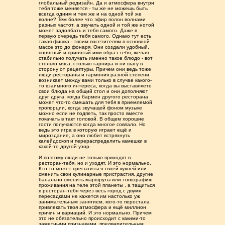
глобальный редизайн. Да и атмосфера внутри
тебя тоже меняется - ты же не можешь быть
всегда одним и тем же и на одной той же
волне? Тем более что эфир полон волнами
разных частот, а звучать одной и той же нотой
может задолбать и тебя самого. Даже в
первую очередь тебя самого. Однако тут есть
такая фишка - твоим посетителям в основной
массе это до фонаря. Они создали удобный,
понятный и принятый ими образ тебя, желая
стабильно получать именно такое блюдо - вот
столько мяса, столько гарнира и ни шагу в
сторону от рецептуры. Причем они ведь тоже
люди-рестораны и гармония разной степени
возникает между вами только в случае какого-
то взаимного интереса, когда вы выставляете
свои блюда на общий стол и они дополняют
друг друга, когда бармен другого ресторана
может что-то смешать для тебя в приемлемой
пропорции, когда звучащей фоном музыке
можно если не подпеть, так просто вместе
покачать в такт головой. В общем хорошие
гости получаются когда многое совпало. Но
ведь это игра в которую играет ещё и
мироздание, а оно любит встряхнуть
калейдоскоп и перераспределить камешки в
какой-то другой узор.
И поэтому люди не только приходят в
ресторан-тебя, но и уходят. И это нормально.
Кто-то может пресытиться твоей кухней или
сменить свои кулинарные пристрастия, другие
банально сменить маршруты или топографию
проживания на теле этой планеты , а тащиться
в ресторан-тебя через весь город с двумя
пересадками не кажется им настолько уж
занимательным занятием, кого-то перестала
привлекать твоя атмосфера и ещё миллион
причин и вариаций. И это нормально. Причем
это не обязательно происходит с какими-то
заметными признаками, предварительным