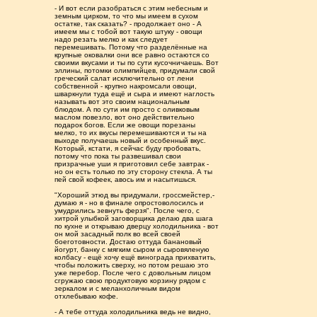
- И вот если разобраться с этим небесным и
земным цирком, то что мы имеем в сухом
остатке, так сказать? - продолжает оно - А
имеем мы с тобой вот такую штуку - овощи
надо резать мелко и как следует
перемешивать. Потому что разделённые на
крупные оковалки они все равно остаются со
своими вкусами и ты по сути кусочничаешь. Вот
эллины, потомки олимпийцев, придумали свой
греческий салат исключительно от лени
собственной - крупно накромсали овощи,
шваркнули туда ещё и сыра и имеют наглость
называть вот это своим национальным
блюдом. А по сути им просто с оливковым
маслом повезло, вот оно действительно
подарок богов. Если же овощи порезаны
мелко, то их вкусы перемешиваются и ты на
выходе получаешь новый и особенный вкус.
Который, кстати, я сейчас буду пробовать,
потому что пока ты развешивал свои
призрачные уши я приготовил себе завтрак -
но он есть только по эту сторону стекла. А ты
пей свой кофеек, авось им и насытишься.
"Хороший этюд вы придумали, гроссмейстер,-
думаю я - но в финале опростоволосилсь и
умудрились зевнуть ферзя". После чего, с
хитрой улыбкой заговорщика делаю два шага
по кухне и открываю дверцу холодильника - вот
он мой засадный полк во всей своей
боеготовности. Достаю оттуда банановый
йогурт, банку с мягким сыром и сыровяленую
колбасу - ещё хочу ещё винограда прихватить,
чтобы положить сверху, но потом решаю это
уже перебор. После чего с довольным лицом
сгружаю свою продуктовую корзину рядом с
зеркалом и с меланхоличным видом
отхлебываю кофе.
- А тебе оттуда холодильника ведь не видно,