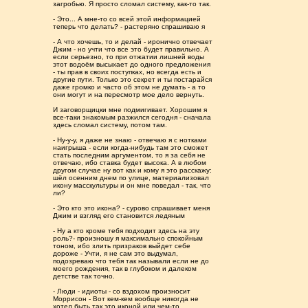
загробью. Я просто сломал систему, как-то так.
- Это... А мне-то со всей этой информацией
теперь что делать? - растеряно спрашиваю я
- А что хочешь, то и делай - иронично отвечает
Джим - но учти что все это будет правильно. А
если серьезно, то при отжатии лишней воды
этот водоём высыхает до одного предложения
- ты прав в своих поступках, но всегда есть и
другие пути. Только это секрет и ты постарайся
даже громко и часто об этом не думать - а то
они могут и на пересмотр мое дело вернуть.
И заговорщицки мне подмигивает. Хорошим я
все-таки знакомым разжился сегодня - сначала
здесь сломал систему, потом там.
- Ну-у-у, я даже не знаю - отвечаю я с нотками
наигрыша - если когда-нибудь там это сможет
стать последним аргументом, то я за себя не
отвечаю, ибо ставка будет высока. А в любом
другом случае ну вот как и кому я это расскажу:
шёл осенним днем по улице, материализовал
икону масскультуры и он мне поведал - так, что
ли?
- Это кто это икона? - сурово спрашивает меня
Джим и взгляд его становится ледяным
- Ну а кто кроме тебя подходит здесь на эту
роль?- произношу я максимально спокойным
тоном, ибо злить призраков выйдет себе
дороже - Учти, я не сам это выдумал,
подозреваю что тебя так называли если не до
моего рождения, так в глубоком и далеком
детстве так точно.
- Люди - идиоты - со вздохом произносит
Моррисон - Вот кем-кем вообще никогда не
хотел быть так это иконой или чем-то