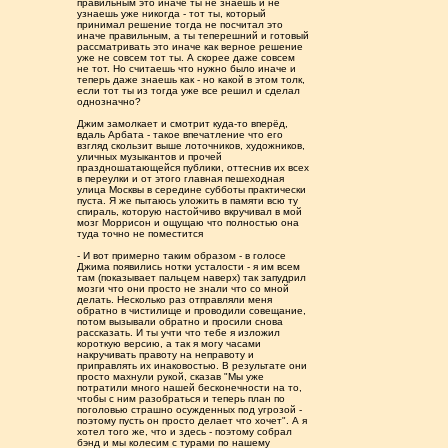
правильным это иначе ты не знаешь и не
узнаешь уже никогда - тот ты, который
принимал решение тогда не посчитал это
иначе правильным, а ты теперешний и готовый
рассматривать это иначе как верное решение
уже не совсем тот ты. А скорее даже совсем
не тот. Но считаешь что нужно было иначе и
теперь даже знаешь как - но какой в этом толк,
если тот ты из тогда уже все решил и сделал
однозначно?
Джим замолкает и смотрит куда-то вперёд,
вдаль Арбата - такое впечатление что его
взгляд скользит выше лоточников, художников,
уличных музыкантов и прочей
праздношатающейся публики, оттеснив их всех
в переулки и от этого главная пешеходная
улица Москвы в середине субботы практически
пуста. Я же пытаюсь уложить в памяти всю ту
спираль, которую настойчиво вкручивал в мой
мозг Моррисон и ощущаю что полностью она
туда точно не поместится
- И вот примерно таким образом - в голосе
Джима появились нотки усталости - я им всем
там (показывает пальцем наверх) так запудрил
мозги что они просто не знали что со мной
делать. Несколько раз отправляли меня
обратно в чистилище и проводили совещание,
потом вызывали обратно и просили снова
рассказать. И ты учти что тебе я изложил
короткую версию, а так я могу часами
накручивать правоту на неправоту и
приправлять их инаковостью. В результате они
просто махнули рукой, сказав "Мы уже
потратили много нашей бесконечности на то,
чтобы с ним разобраться и теперь план по
поголовью страшно осужденных под угрозой -
поэтому пусть он просто делает что хочет". А я
хотел того же, что и здесь - поэтому собрал
бэнд и мы колесим с турами по нашему