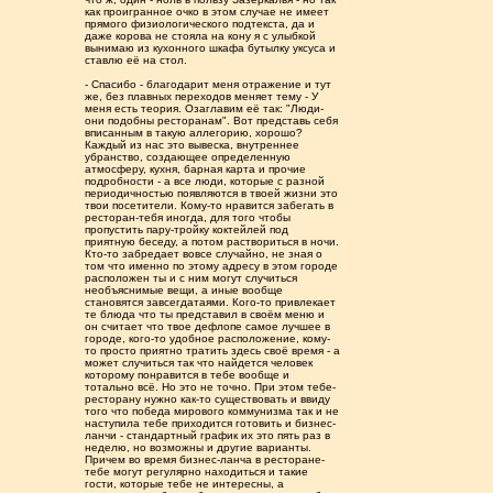
как проигранное очко в этом случае не имеет
прямого физиологического подтекста, да и
даже корова не стояла на кону я с улыбкой
вынимаю из кухонного шкафа бутылку уксуса и
ставлю её на стол.
- Спасибо - благодарит меня отражение и тут
же, без плавных переходов меняет тему - У
меня есть теория. Озаглавим её так: "Люди-
они подобны ресторанам". Вот представь себя
вписанным в такую аллегорию, хорошо?
Каждый из нас это вывеска, внутреннее
убранство, создающее определенную
атмосферу, кухня, барная карта и прочие
подробности - а все люди, которые с разной
периодичностью появляются в твоей жизни это
твои посетители. Кому-то нравится забегать в
ресторан-тебя иногда, для того чтобы
пропустить пару-тройку коктейлей под
приятную беседу, а потом раствориться в ночи.
Кто-то забредает вовсе случайно, не зная о
том что именно по этому адресу в этом городе
расположен ты и с ним могут случиться
необъяснимые вещи, а иные вообще
становятся завсегдатаями. Кого-то привлекает
те блюда что ты представил в своём меню и
он считает что твое дефлопе самое лучшее в
городе, кого-то удобное расположение, кому-
то просто приятно тратить здесь своё время - а
может случиться так что найдется человек
которому понравится в тебе вообще и
тотально всë. Но это не точно. При этом тебе-
ресторану нужно как-то существовать и ввиду
того что победа мирового коммунизма так и не
наступила тебе приходится готовить и бизнес-
ланчи - стандартный график их это пять раз в
неделю, но возможны и другие варианты.
Причем во время бизнес-ланча в ресторане-
тебе могут регулярно находиться и такие
гости, которые тебе не интересны, а