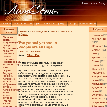
Регистрация
Вход
Главная
О сайте
Поэзия
Проза
Теория литературы
Авторы
Помощь (FAQ)
Главное
Рубрики
Главная
»
Произведения
»
Проза
»
Проза без
меню
рубрики
Рассказы
[12
Правила
Миниатюры
сайта
Так уж всë устроено.
[1236]
Координационный
центр
Обзоры
[147
People are strange
Путеводитель
Статьи
[500]
по сайту
Проза без рубрики
Полезные
Эссе
[231]
Автор:
Silver_Fox
советы
Критика
[100
новичкам
Сказки
[272]
Произведения
- А может мы действительно призраки? -
Комментарии
Байки
спрашиваю я того, другого, в зеркале.
[56]
ЛитО
Сатира
[33]
Форум
Ну а чего? Вполне адекватный вопрос для
Фельетоны
[
Текущие
субботнего утра, когда возвращение в
конкурсы
реальность становится несколько иным, чем
Юмористиче
это бывает в будни. С понедельника по
Авторские
проза
[191]
пятницу тело зачастую начинает действовать
анонсы
раньше пробуждения сознания, у него есть
Мемуары
[59
Избранные
заученный и многократно отработанный
авторы
Документал
порядок действий, который вполне может
Авто(р)портреты
проза
[88]
происходить вообще безо всякого осмысления.
Книги
А вот утро выходного дня совсем другое, тело
Эпистолы
[23
наших
с разумом тут синхронны в своей
авторов
Новеллы
[65]
неторопливой лени... Но это, конечно, если
Файлы
накануне не было веселого пятничного
Подражания
Блоги
сабантуя с напитками, когда рука об руку с
Афоризмы
Мемориальные
[