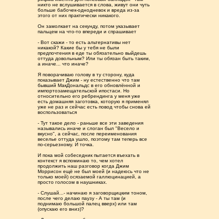
никто не вслушивается в слова, живут они чуть
больше бабочек-однодневок и вреда из-за
этого от них практически никакого.
Он замолкает на секунду, потом указывает
пальцем на что-то впереди и спрашивает
- Вот скажи - то есть альтернативы нет
никакой? Какие бы у тебя не были
предпочтения в еде ты обязательно выйдешь
оттуда довольным? Или ты обязан быть таким,
а иначе... что иначе?
Я поворачиваю голову в ту сторону, куда
показывает Джим - ну естественно что там
бывший МакДональдс в его обновлённой и
импортозамещательской ипостаси. Но
относительно его ребрендинга у меня уже
есть домашняя заготовка, которую я применял
уже не раз и сейчас есть повод чтобы снова ей
воспользоваться
- Тут такое дело - раньше все эти заведения
назывались иначе и слоган был "Весело и
вкусно", а сейчас, после переименования
веселье оттуда ушло, поэтому там теперь все
по-серьезному. И точка.
И пока мой собеседник пытается въехать в
контекст я вспоминаю то, чем хотел
продолжить наш разговор когда Джим
Моррисон ещё не был моей (и надеюсь что не
только моей) осязаемой галлюцинацией, а
просто голосом в наушниках.
- Слушай...- начинаю я заговорщицким тоном,
после чего делаю паузу - А ты там (и
поднимаю большой палец вверх) или там
(опускаю его вниз)?