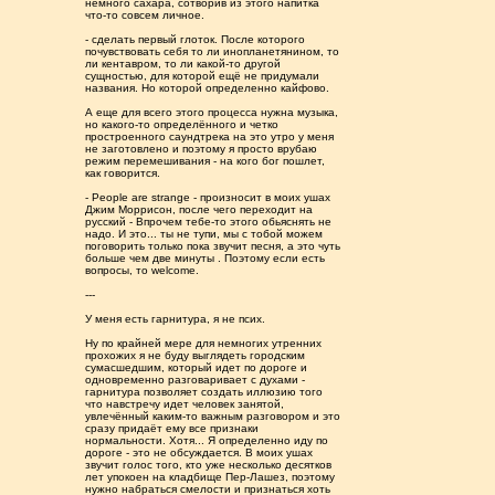
немного сахара, сотворив из этого напитка
что-то совсем личное.
- сделать первый глоток. После которого
почувствовать себя то ли инопланетянином, то
ли кентавром, то ли какой-то другой
сущностью, для которой ещё не придумали
названия. Но которой определенно кайфово.
А еще для всего этого процесса нужна музыка,
но какого-то определённого и четко
простроенного саундтрека на это утро у меня
не заготовлено и поэтому я просто врубаю
режим перемешивания - на кого бог пошлет,
как говорится.
- People are strange - произносит в моих ушах
Джим Моррисон, после чего переходит на
русский - Впрочем тебе-то этого обьяснять не
надо. И это... ты не тупи, мы с тобой можем
поговорить только пока звучит песня, а это чуть
больше чем две минуты . Поэтому если есть
вопросы, то welcome.
---
У меня есть гарнитура, я не псих.
Ну по крайней мере для немногих утренних
прохожих я не буду выглядеть городским
сумасшедшим, который идет по дороге и
одновременно разговаривает с духами -
гарнитура позволяет создать иллюзию того
что навстречу идет человек занятой,
увлечённый каким-то важным разговором и это
сразу придаёт ему все признаки
нормальности. Хотя... Я определенно иду по
дороге - это не обсуждается. В моих ушах
звучит голос того, кто уже несколько десятков
лет упокоен на кладбище Пер-Лашез, поэтому
нужно набраться смелости и признаться хоть