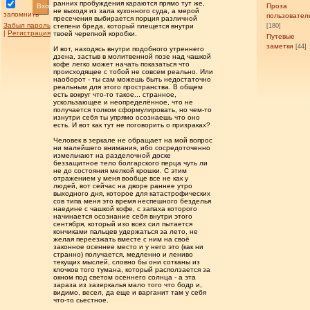
ранних пробуждения караются прямо тут же,
Вход
Проза
не выходя из зала кухонного суда, а мерой
запомнить
пользовател
пресечения выбирается порция различной
Забыл пароль
степени бреда, который плещется внутри
[180]
|
Регистрация
твоей черепной коробки.
Путевые
заметки
[44]
И вот, находясь внутри подобного утреннего
дзена, застыв в молитвенной позе над чашкой
кофе легко может начать показаться что
происходящее с тобой не совсем реально. Или
наоборот - ты сам можешь быть недостаточно
реальным для этого пространства. В общем
есть вокруг что-то такое... странное,
ускользающее и неопределённое, что не
получается толком сформулировать, но чем-то
изнутри себя ты упрямо осознаешь что оно
есть. И вот как тут не поговорить о призраках?
Человек в зеркале не обращает на мой вопрос
ни малейшего внимания, ибо сосредоточенно
измельчают на разделочной доске
беззащитное тело болгарского перца чуть ли
не до состояния мелкой крошки. С этим
отражением у меня вообще все не как у
людей, вот сейчас на дворе раннее утро
выходного дня, которое для катастрофических
сов типа меня это время неспешного безделья
наедине с чашкой кофе, с запаха которого
начинается осознание себя внутри этого
сентября, который изо всех сил пытается
кончиками пальцев удержаться за лето, не
желая переезжать вместе с ним на своё
законное осеннее место и у него это (как ни
странно) получается, медленно и лениво
текущих мыслей, словно бы они сотканы из
клочков того тумана, который расползается за
окном под светом осеннего солнца - а эта
зараза из зазеркалья мало того что бодр и,
видимо, весел, да еще и варганит там у себя
что-то сьестное.