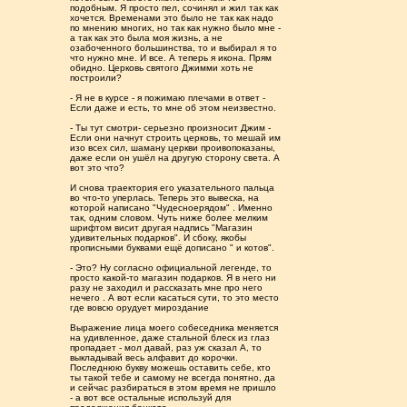
подобным. Я просто пел, сочинял и жил так как
хочется. Временами это было не так как надо
по мнению многих, но так как нужно было мне -
а так как это была моя жизнь, а не
озабоченного большинства, то и выбирал я то
что нужно мне. И все. А теперь я икона. Прям
обидно. Церковь святого Джимми хоть не
построили?
- Я не в курсе - я пожимаю плечами в ответ -
Если даже и есть, то мне об этом неизвестно.
- Ты тут смотри- серьезно произносит Джим -
Если они начнут строить церковь, то мешай им
изо всех сил, шаману церкви проивопоказаны,
даже если он ушёл на другую сторону света. А
вот это что?
И снова траектория его указательного пальца
во что-то уперлась. Теперь это вывеска, на
которой написано "Чудесноерядом" . Именно
так, одним словом. Чуть ниже более мелким
шрифтом висит другая надпись "Магазин
удивительных подарков". И сбоку, якобы
прописными буквами ещё дописано " и котов".
- Это? Ну согласно официальной легенде, то
просто какой-то магазин подарков. Я в него ни
разу не заходил и рассказать мне про него
нечего . А вот если касаться сути, то это место
где вовсю орудует мироздание
Выражение лица моего собеседника меняется
на удивленное, даже стальной блеск из глаз
пропадает - мол давай, раз уж сказал А, то
выкладывай весь алфавит до корочки.
Последнюю букву можешь оставить себе, кто
ты такой тебе и самому не всегда понятно, да
и сейчас разбираться в этом время не пришло
- а вот все остальные используй для