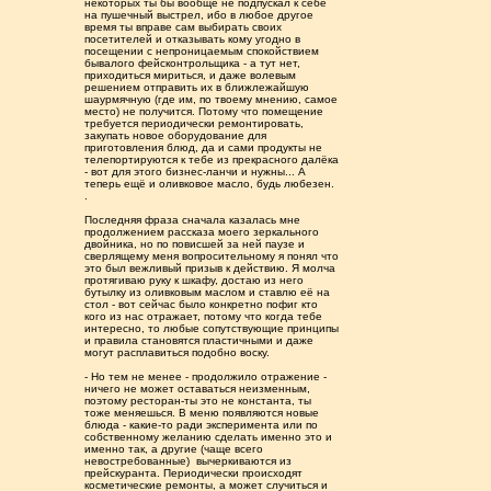
некоторых ты бы вообще не подпускал к себе
на пушечный выстрел, ибо в любое другое
время ты вправе сам выбирать своих
посетителей и отказывать кому угодно в
посещении с непроницаемым спокойствием
бывалого фейсконтрольщика - а тут нет,
приходиться мириться, и даже волевым
решением отправить их в ближлежайшую
шаурмячную (где им, по твоему мнению, самое
место) не получится. Потому что помещение
требуется периодически ремонтировать,
закупать новое оборудование для
приготовления блюд, да и сами продукты не
телепортируются к тебе из прекрасного далëка
- вот для этого бизнес-ланчи и нужны... А
теперь ещё и оливковое масло, будь любезен.
.
Последняя фраза сначала казалась мне
продолжением рассказа моего зеркального
двойника, но по повисшей за ней паузе и
сверлящему меня вопросительному я понял что
это был вежливый призыв к действию. Я молча
протягиваю руку к шкафу, достаю из него
бутылку из оливковым маслом и ставлю её на
стол - вот сейчас было конкретно пофиг кто
кого из нас отражает, потому что когда тебе
интересно, то любые сопутствующие принципы
и правила становятся пластичными и даже
могут расплавиться подобно воску.
- Но тем не менее - продолжило отражение -
ничего не может оставаться неизменным,
поэтому ресторан-ты это не константа, ты
тоже меняешься. В меню появляются новые
блюда - какие-то ради эксперимента или по
собственному желанию сделать именно это и
именно так, а другие (чаще всего
невостребованные) вычеркиваются из
прейскуранта. Периодически происходят
косметические ремонты, а может случиться и