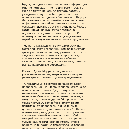
Ну да, передышка в поступлении информации
мне не помешает , но не для того чтобы не
сходя с места начать её препарировать и
укладывать внутрь себя - просто потому что
прямо сейчас это делать бесполезно. Паузу я
беру только для того чтобы остановить этот
инфопоток и не забыть ничего из того что я
услышал - думать об этом я буду не сейчас, а
когда-нибудь ночью, когда останусь в
одиночестве и даже отражение уснет. И
поэтому я даю насладиться Джиму только
парой затяжную вишневого дыма и продолжаю
- Ну вот а как с раем-то? Ну даже если на
гастроли, как ты говоришь. Там ведь жесткие
критерии, которые не выдерживают и те, кто
туда всю жизнь стремился, а про тебя ну
совсем нельзя сказать что ты себя как-то
сильно ограничивал, да и поступки далеко не
всегда правильные совершал...
В ответ Джим Моррисон поднимает
указательный палец вверх и несколько раз
резко трясет словно ртутным градусником.
- А правильных поступков не бывает. Как и
неправильных. Не, давай я снова начну - а то
просто заявить такое будет скорее всего
непонятно. Вспоминай, с тобой такое тоже
наверняка было - вот ты вспомнил про то, что
когда-то сделал и подумал "Неправильно я
тогда поступил, вот сейчас, спустя время
понимаю что неправильно и надо было
делать, решать, действовать иначе" . Но это
понимаешь уже другой ты - тот, которым ты
стал в настоящий момент и с тем тобой,
который что-то там сделал не так в прошлом
ты можешь практически не иметь ничего
общего. Или даже не практически, а вообще
ничего - так тоже бывает. И получается что с