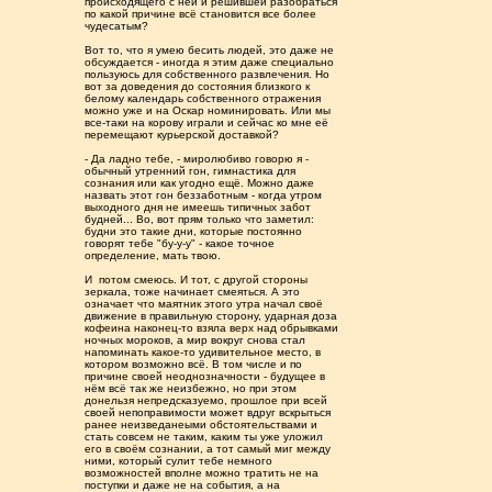
происходящего с ней и решившей разобраться
по какой причине всë становится все более
чудесатым?
Вот то, что я умею бесить людей, это даже не
обсуждается - иногда я этим даже специально
пользуюсь для собственного развлечения. Но
вот за доведения до состояния близкого к
белому календарь собственного отражения
можно уже и на Оскар номинировать. Или мы
все-таки на корову играли и сейчас ко мне еë
перемещают курьерской доставкой?
- Да ладно тебе, - миролюбиво говорю я -
обычный утренний гон, гимнастика для
сознания или как угодно ещë. Можно даже
назвать этот гон беззаботным - когда утром
выходного дня не имеешь типичных забот
будней... Во, вот прям только что заметил:
будни это такие дни, которые постоянно
говорят тебе "бу-у-у" - какое точное
определение, мать твою.
И потом смеюсь. И тот, с другой стороны
зеркала, тоже начинает смеяться. А это
означает что маятник этого утра начал своё
движение в правильную сторону, ударная доза
кофеина наконец-то взяла верх над обрывками
ночных мороков, а мир вокруг снова стал
напоминать какое-то удивительное место, в
котором возможно всë. В том числе и по
причине своей неоднозначности - будущее в
нём всë так же неизбежно, но при этом
донельзя непредсказуемо, прошлое при всей
своей непоправимости может вдруг вскрыться
ранее неизведанеыми обстоятельствами и
стать совсем не таким, каким ты уже уложил
его в своём сознании, а тот самый миг между
ними, который сулит тебе немного
возможностей вполне можно тратить не на
поступки и даже не на события, а на