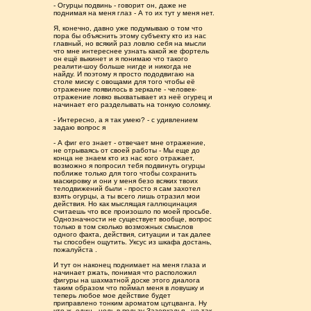
- Огурцы подвинь - говорит он, даже не
поднимая на меня глаз - А то их тут у меня нет.
Я, конечно, давно уже подумываю о том что
пора бы объяснить этому субъекту кто из нас
главный, но всякий раз ловлю себя на мысли
что мне интереснее узнать какой же фортель
он ещё выкинет и я понимаю что такого
реалити-шоу больше нигде и никогда не
найду. И поэтому я просто пододвигаю на
столе миску с овощами для того чтобы её
отражение появилось в зеркале - человек-
отражение ловко выхватывает из неё огурец и
начинает его разделывать на тонкую соломку.
- Интересно, а я так умею? - с удивлением
задаю вопрос я
- А фиг его знает - отвечает мне отражение,
не отрываясь от своей работы - Мы еще до
конца не знаем кто из нас кого отражает,
возможно я попросил тебя подвинуть огурцы
поближе только для того чтобы сохранить
маскировку и они у меня безо всяких твоих
телодвижений были - просто я сам захотел
взять огурцы, а ты всего лишь отразил мои
действия. Но как мыслящая галлюцинация
считаешь что все произошло по моей просьбе.
Однозначности не существует вообще, вопрос
только в том сколько возможных смыслов
одного факта, действия, ситуации и так далее
ты способен ощутить. Уксус из шкафа достань,
пожалуйста .
И тут он наконец поднимает на меня глаза и
начинает ржать, понимая что расположил
фигуры на шахматной доске этого диалога
таким образом что поймал меня в ловушку и
теперь любое мое действие будет
приправлено тонким ароматом цугцванга. Ну
что ж, один - ноль в пользу Зазеркалья - но так