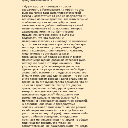
продолжения банкета.
- Ну-у-у, смотри - начинаю я - , если
сворачивать с Гоголевского на Арбат, то эта
вывеска прямо-таки сама упирается в твой
взгляд и отвертеться от неё не получается. И
вот всякие наивные простаки, впечатлительные
особы или просто те, кто добровольно
отказались от подобных небывалиц в своей
жизни принимают её за послание, которое
адресовано именно им. Критическое
мышление, которое должно было бы
подсказать что эта вывеска не
материализовалась из ниоткуда за мгновение
до того как их подошвы ступили на арбатскую
мостовую, а висела тут уже давно и будет
висеть и дальше... оно напрочь отказывает,
люди влипают в эту надпись как в
предназначенный только им знак. И в этот
момент мироздание довольно потирает руки,
потому что знает что игра началась . Что
уходящему вглубь пешеходной улицы эта
фраза прожгла разум и теперь он либо будет
знать, либо вспомнит что чудесное существует.
И мало того, оно ещё где-то рядом - но вот где
и что такое рядом вообще? Если рядом это во
времени, то его нужно просто дожаться, что ли
- а если в пространстве, то где эта дорога,
тропа, дверь или любой другой путь в конце
которого его уже заждалось это самое
пресловутое чудесное? Мироздание тем
временем довольно прихлебывает чай с
мелиссой и наблюдает за развитием событий.
А развитие, оно вполне предсказуемо -
человек начинает замечать то, на что раньше
не обращал внимание (хотя всегда было на
расстоянии вытянутой руки), ловит новые либо
давно забытые ощущения, иногда даже
начинает меняться внутри и снаружи - в общем
принимается творить это чудесное
самостоятельно, не дожидаясь момента, когда