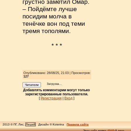
грустно заметил Омар.
– Пойдёмте лучше
посидим молча в
тенёчке вон под теми
тремя тополями.
* * *
Опубликовано: 28/08/25, 21:03 | Просмотров
:
127
Загрузка...
Читатели
Добавлять комментарии могут только
зарегистрированные пользователи.
[
Регистрация
|
Вход
]
2013 © ПГ, Лис,
Леший
Дизайн © Koterina
Правила сайта
Этот сайт живет
4940
-й день