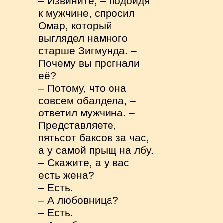
– Извините, – подойдя
к мужчине, спросил
Омар, который
выглядел намного
старше Зигмунда. –
Почему вы прогнали
её?
– Потому, что она
совсем обалдела, –
ответил мужчина. –
Представляете,
пятьсот баксов за час,
а у самой прыщ на лбу.
– Скажите, а у вас
есть жена?
– Есть.
– А любовница?
– Есть.