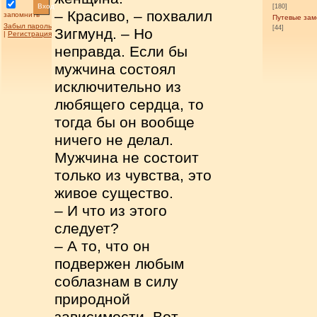
Вход
[180]
– Красиво, – похвалил
запомнить
Путевые зам
Забыл пароль
[44]
Зигмунд. – Но
|
Регистрация
неправда. Если бы
мужчина состоял
исключительно из
любящего сердца, то
тогда бы он вообще
ничего не делал.
Мужчина не состоит
только из чувства, это
живое существо.
– И что из этого
следует?
– А то, что он
подвержен любым
соблазнам в силу
природной