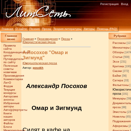
Регистрация
Вход
Главная
О сайте
Поэзия
Проза
Теория литературы
Авторы
Помощь (FAQ)
Главное
Рубрики
Главная
»
Произведения
»
Проза
»
меню
Юмористическая проза
Рассказы
[12
Правила
Миниатюры
сайта
А.Посохов "Омар и
Координационный
Обзоры
[147
центр
Зигмунд"
Статьи
[500]
Путеводитель
Эссе
[231]
по сайту
Юмористическая проза
Полезные
Критика
[100
Автор:
posokh
советы
Сказки
[272]
новичкам
Произведения
Байки
[56]
Комментарии
Сатира
[33]
ЛитО
Александр Посохов
Фельетоны
[
Форум
Юмористич
Текущие
конкурсы
проза
[191]
Авторские
Мемуары
[59
анонсы
Избранные
Документал
Омар и Зигмунд
авторы
проза
[88]
Авто(р)портреты
Эпистолы
[23
Книги
наших
Новеллы
[65]
авторов
Подражания
Файлы
Афоризмы
[
Блоги
Сидят в кафе на
Мемориальные
Фантастика