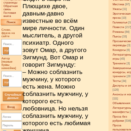
страницы
Плющихе двое,
Мистика
[97]
Обратная
Ужасы
связь
[11]
давным-давно
Гостевая
Эротическая
книга
проза
[10]
известные во всём
Поиск
Галиматья
[3
мире личности. Один
Повести
[217
Слово,
Романы
[84]
фраза на
мыслитель, а другой
сайте
Пьесы
[33]
психиатр. Одного
Прозаически
переводы
[3]
зовут Омар, а другого
Конкурсы
[6]
Найти
Литературн
Зигмунд. Вот Омар и
Автор
игры
[45]
[первые
говорит Зигмунду:
Тренинги
[3]
буквы
никнейма]
Завершенны
– Можно соблазнить
конкурсы, иг
тренинги
[26
мужчину, у которого
Тесты
[34]
Найти
есть жена. Можно
Диспуты и о
[120]
соблазнить мужчину, у
Анонсы и но
Случайные
данные
[111]
которого есть
Объявления
любовница. Но нельзя
Вход
Литературн
манифесты
соблазнить мужчину, у
Проза без
рубрики
[534
которого есть любимая
Проза
женщина.
пользовател