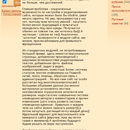
рубрики
[534
Вход
не больше, чем достижений.
запомнить
Проза
Главная проблема - ограниченные
Забыл пароль
пользовател
возможности по настройке и редактированию
|
Регистрация
[180]
сайта, которые можно было бы обойти, умея
писать скрипты. Но увы, программистов у нас
Путевые
нет, поэтому пока потолок умений - нагуглить
заметки
[44]
более-менее подходящий и попытаться
переделать под свои нужды. Получается
обычно не совсем так, как хотелось бы))) А
частенько - совсем не так)) Аналогично,
"штатные" возможности и модули сайта, как
можем, приспосабливаем для привычного
функционала.
Из стандартных модулей, не потребовавших
большой правки, здесь имеются персональные
страницы, добавление произведений с
широкими возможностями редактирования
текстов, добавление фото, файлов,
изображений, аудио и видео,
комментирование, новостные блоки, система
статусов, многие информеры на Главной,
лички, поиск, помощь, обратная связь с
администрацией... Но все-таки сайт не особо
рассчитан под многопользовательский с
большими объемами данных (на многих
материалах установлено жесткое,
неизменяемое ограничение количеств или
размеров, недостаточно совершенна система
оповещения авторов о комментариях и прочих
изменениях (зато очень развита система
оповещения админов - буквально о каждом
чихе на сайте можно заказать рапорт))) и
потом загнуться, расчищая почту каждый день))
Идеальный вариант для персонального или
камерного сайта (впрочем, пока мы почти
таким и являемся)) А проблемы будущего
будем решать по мере поступления.