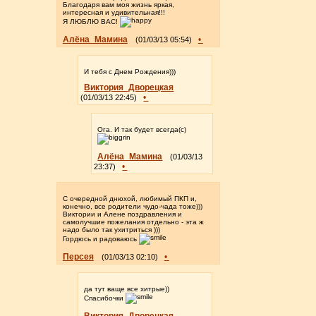
Благодаря вам моя жизнь яркая,
интересная и удивительная!!!
Я ЛЮБЛЮ ВАС!
Алёна_Мамина
•
(01/03/13 05:54)
И тебя с Днем Рождения)))
Виктория_Дворецкая
•
(01/03/13 22:45)
Ога. И так будет всегда(с)
Алёна_Мамина
(01/03/13
•
23:37)
С очередной днюхой, любимый ПКП и,
конечно, все родители чудо-чада тоже)))
Виктории и Алене поздравления и
самолучшие пожелания отдельно - эта ж
надо было так ухитриться )))
Гордюсь и радоваюсь
Персея
•
(01/03/13 02:10)
да тут ваще все хитрые))
Спасибочки