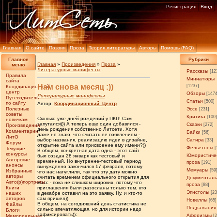
Регистрация
Вход
Главная
О сайте
Поэзия
Проза
Теория литературы
Авторы
Помощь (FAQ)
Главное
Рубрики
Главная
»
Произведения
»
Проза
»
меню
Литературные манифесты
Рассказы
[12
Правила
Миниатюры
сайта
Нам снова месяц :))
[1237]
Координационный
центр
Обзоры
[147
Литературные манифесты
Путеводитель
Статьи
[500]
по сайту
Автор:
Координационный_Центр
Полезные
Эссе
[231]
советы
Критика
[100
Сколько уже дней рождений у ПКП! Сам
новичкам
запутался))) А теперь еще один добавился -
Сказки
[272]
Произведения
день рождения собственно Литсети. Хотя
Комментарии
Байки
[56]
даже не знаю, что считать ее появлением -
ЛитО
выбор названия, реализацию идеи в дизайне,
Сатира
[33]
Форум
открытие сайта или присвоение ему имени?))
Фельетоны
[
Текущие
В общем, конкретная дата одна - этот сайт
конкурсы
Юмористиче
был создан 28 января как тестовый и
Авторские
временный. Но внутренне-тестовый период
проза
[191]
анонсы
вынужденно закончился 17 февраля, потому
Мемуары
[59
Избранные
что нас нагуглили, так что эту дату можно
авторы
считать временем официального открытия для
Документал
Авто(р)портреты
масс - пока не слишком широких, потому что
проза
[88]
Книги
приглашения были разосланы только тем, кто
Эпистолы
[23
наших
в декабре оставил на это заявку. Ну, и кто-то
авторов
сам пришел))
Новеллы
[65]
В общем, на сегодняшний день статистика не
Файлы
Подражания
сильно впечатляющая, но для истории надо
Блоги
зафиксировать)):
Афоризмы
Мемориальные
[