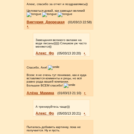
Алекс, спасибо за отчет и поздравлямсы))
Целоваться довай, как завещал великий
Виктория_Дворецкая
(01/03/13 22:58)
•
Завещания великого вилами на
воде писаны)))))) Слишком уж часто
меняются))
Алекс_Фо
•
(05/03/13 20:20)
Спасибо, Аня!
Всем: я не очень тут понимаю, как и куда
вставляются комменты и рецы, но всё
равно рада вашей компании.
Большое ВСЕМ спасибо!
Алёна_Мамина
•
(01/03/13 21:10)
А тренируйтесь чаще)))
Алекс_Фо
•
(05/03/13 20:21)
Пыталась добавить картинку, пока не
получается. Ну и пусть.