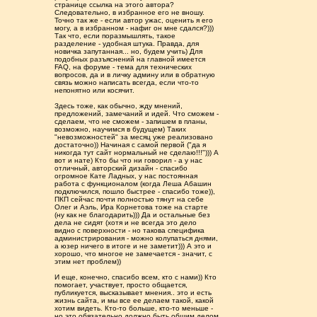
странице ссылка на этого автора?
Следовательно, в избранное его не вношу.
Точно так же - если автор ужас, оценить я его
могу, а в избранном - нафиг он мне сдался?)))
Так что, если поразмышлять, такое
разделение - удобная штука. Правда, для
новичка запутанная... но, будем учить) Для
подобных разъяснений на главной имеется
FAQ, на форуме - тема для технических
вопросов, да и в личку админу или в обратную
связь можно написать всегда, если что-то
непонятно или косячит.
Здесь тоже, как обычно, жду мнений,
предложений, замечаний и идей. Что сможем -
сделаем, что не сможем - запишем в планы,
возможно, научимся в будущем) Таких
"невозможностей" за месяц уже реализовано
достаточно)) Начиная с самой первой ("да я
никогда тут сайт нормальный не сделаю!!!"))) А
вот и нате) Кто бы что ни говорил - а у нас
отличный, авторский дизайн - спасибо
огромное Кате Ладных, у нас постоянная
работа с функционалом (когда Леша Абашин
подключился, пошло быстрее - спасибо тоже)),
ПКП сейчас почти полностью тянут на себе
Олег и Аэль, Ира Корнетова тоже на старте
(ну как не благодарить))) Да и остальные без
дела не сидят (хотя и не всегда это дело
видно с поверхности - но такова специфика
администрирования - можно колупаться днями,
а юзер ничего в итоге и не заметит))) А это и
хорошо, что многое не замечается - значит, с
этим нет проблем))
И еще, конечно, спасибо всем, кто с нами)) Кто
помогает, участвует, просто общается,
публикуется, высказывает мнения.. это и есть
жизнь сайта, и мы все ее делаем такой, какой
хотим видеть. Кто-то больше, кто-то меньше -
но это обязательно должно быть общим делом