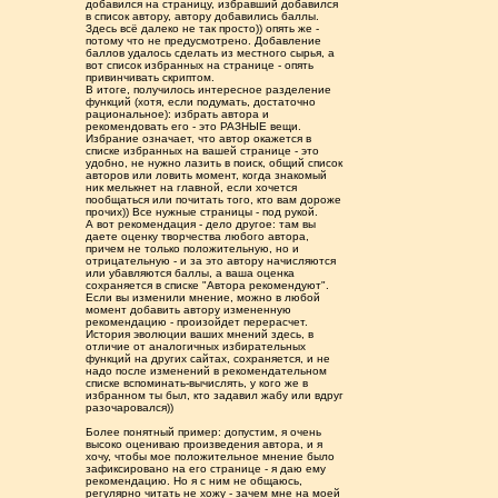
добавился на страницу, избравший добавился
в список автору, автору добавились баллы.
Здесь всё далеко не так просто)) опять же -
потому что не предусмотрено. Добавление
баллов удалось сделать из местного сырья, а
вот список избранных на странице - опять
привинчивать скриптом.
В итоге, получилось интересное разделение
функций (хотя, если подумать, достаточно
рациональное): избрать автора и
рекомендовать его - это РАЗНЫЕ вещи.
Избрание означает, что автор окажется в
списке избранных на вашей странице - это
удобно, не нужно лазить в поиск, общий список
авторов или ловить момент, когда знакомый
ник мелькнет на главной, если хочется
пообщаться или почитать того, кто вам дороже
прочих)) Все нужные страницы - под рукой.
А вот рекомендация - дело другое: там вы
даете оценку творчества любого автора,
причем не только положительную, но и
отрицательную - и за это автору начисляются
или убавляются баллы, а ваша оценка
сохраняется в списке "Автора рекомендуют".
Если вы изменили мнение, можно в любой
момент добавить автору измененную
рекомендацию - произойдет перерасчет.
История эволюции ваших мнений здесь, в
отличие от аналогичных избирательных
функций на других сайтах, сохраняется, и не
надо после изменений в рекомендательном
списке вспоминать-вычислять, у кого же в
избранном ты был, кто задавил жабу или вдруг
разочаровался))
Более понятный пример: допустим, я очень
высоко оцениваю произведения автора, и я
хочу, чтобы мое положительное мнение было
зафиксировано на его странице - я даю ему
рекомендацию. Но я с ним не общаюсь,
регулярно читать не хожу - зачем мне на моей