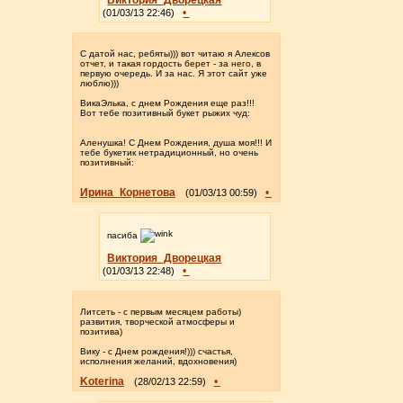
Виктория_Дворецкая
•
(01/03/13 22:46)
С датой нас, ребяты))) вот читаю я Алексов
отчет, и такая гордость берет - за него, в
первую очередь. И за нас. Я этот сайт уже
люблю)))
ВикаЭлька, с днем Рождения еще раз!!!
Вот тебе позитивный букет рыжих чуд:
Аленушка! С Днем Рождения, душа моя!!! И
тебе букетик нетрадиционный, но очень
позитивный:
Ирина_Корнетова
•
(01/03/13 00:59)
пасиба
Виктория_Дворецкая
•
(01/03/13 22:48)
Литсеть - с первым месяцем работы)
развития, творческой атмосферы и
позитива)
Вику - с Днем рождения!))) счастья,
исполнения желаний, вдохновения)
Koterina
•
(28/02/13 22:59)