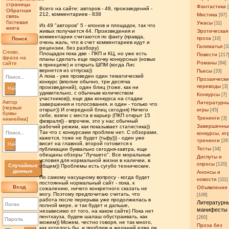
страницы
Фантастика
Всего на сайте: авторов - 49, произведений -
Обратная
212, комментариев - 838
Мистика
[97]
связь
Гостевая
Ужасы
[11]
Из 49 "авторов" 5 - клонов и площадок, так что
книга
живых получается 44. Произведения и
Эротическая
комментарии считаются по факту (правда,
проза
Поиск
[10]
очень жаль, что в счет комментариев идут и
Галиматья
[3
рецензии, без разбору)
Слово,
Площадок пока две - ПКП и КЦ, но уже есть
Повести
[217
фраза на
планы сделать еще парочку конкурсных (новых
Романы
сайте
[84]
в принципе) и открыть ШПМ (когда Лис
вернется из отпуска))
Пьесы
[33]
А пока - уже проведен один тематический
Прозаически
конкурс (вполне обычно, три десятка
переводы
[3]
произведений), один блиц (тоже, как ни
Найти
удивительно, с обычным количеством
Конкурсы
[7]
участников)), еще два конкурса на стадии
Автор
Литературн
завершения и голосования, и один - только что
[первые
открыт)) И очередной блиц сегодня) Ничего
игры
[45]
буквы
себе, взяли с места в карьер (ПКП открыт 15
Тренинги
[3]
никнейма]
февраля)) - впрочем, это у нас обычный
Завершенны
рабочий режим, как показывает статистика))
Так что с конкурсами проблем нет. С обзорами,
конкурсы, иг
кажется, тоже не будет (тьфу))) - один уже
тренинги
[26
висит на главной, второй готовится к
Найти
Тесты
публикации буквально сегодня-завтра, еще
[34]
обещаны обзоры "Лучшего". Все моральные
Диспуты и
условия для нормальной жизни в наличии, в
опросы
[120]
Случайные
общем)) Проблемы есть сугубо технические.
данные
Анонсы и
По самому насущному вопросу - когда будет
новости
[111]
постоянный нормальный сайт - пока, к
Вход
Объявления
сожалению, ничего конкретного сказать не
могу. Поэтому предпочитаю считать, что
[108]
работа после перерыва уже продолжилась в
Литературн
полной мере, и так будет и дальше,
манифесты
независимо от того, на каком сайте) Пока нет
пентхауза, будем шалаш обустраивать, как
[260]
можем)) Можем, честно говоря, не так много,
Проза без
как хотелось бы, и проблем и желаний едва ли