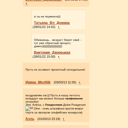
•
а ты не поумнела))
Татьяна_Вл_Демина
•
(28/01/22 14:42)
Обижаешь... возраст берет своё -
тут уже обратный процесс
давно)))))))))))))))))))))))
Виктория_Дворецкая
•
(28/01/22 15:00)
Пусть не иссякнет проектный холодильник!
Ирина_МелNik
•
(03/03/13 11:55)
поздравляю нас)) Пусть в нашу литсеть
попадает как можно больше
графоманов
литрыбы!
Эля, Алёна, с
Рождеством
Днём Рождения
(Эле - семь штрафных кругов вокруг
торта за пропуски эльфийских конкурсов)
Аэль
•
(01/03/13 23:19)