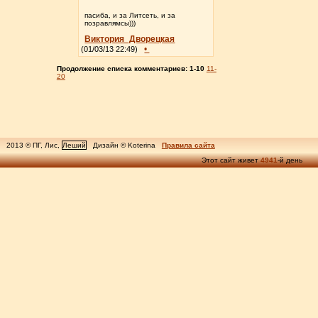
пасиба, и за Литсеть, и за
позравлямсы)))
Виктория_Дворецкая
•
(01/03/13 22:49)
Продолжение списка комментариев:
1-10
11-
20
2013 © ПГ, Лис,
Леший
Дизайн © Koterina
Правила сайта
Этот сайт живет
4941
-й день