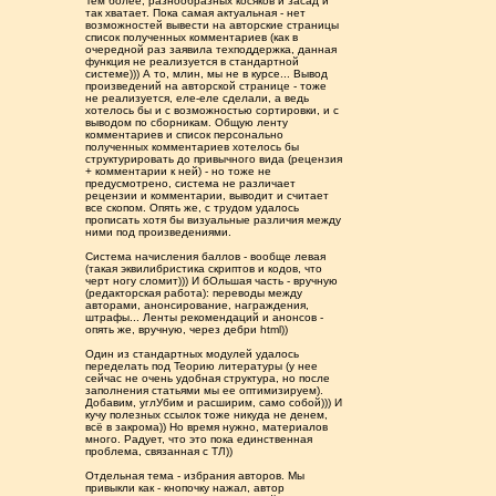
Тем более, разнообразных косяков и засад и
так хватает. Пока самая актуальная - нет
возможностей вывести на авторские страницы
список полученных комментариев (как в
очередной раз заявила техподдержка, данная
функция не реализуется в стандартной
системе))) А то, млин, мы не в курсе... Вывод
произведений на авторской странице - тоже
не реализуется, еле-еле сделали, а ведь
хотелось бы и с возможностью сортировки, и с
выводом по сборникам. Общую ленту
комментариев и список персонально
полученных комментариев хотелось бы
структурировать до привычного вида (рецензия
+ комментарии к ней) - но тоже не
предусмотрено, система не различает
рецензии и комментарии, выводит и считает
все скопом. Опять же, с трудом удалось
прописать хотя бы визуальные различия между
ними под произведениями.
Система начисления баллов - вообще левая
(такая эквилибристика скриптов и кодов, что
черт ногу сломит))) И бОльшая часть - вручную
(редакторская работа): переводы между
авторами, анонсирование, награждения,
штрафы... Ленты рекомендаций и анонсов -
опять же, вручную, через дебри html))
Один из стандартных модулей удалось
переделать под Теорию литературы (у нее
сейчас не очень удобная структура, но после
заполнения статьями мы ее оптимизируем).
Добавим, углУбим и расширим, само собой))) И
кучу полезных ссылок тоже никуда не денем,
всё в закрома)) Но время нужно, материалов
много. Радует, что это пока единственная
проблема, связанная с ТЛ))
Отдельная тема - избрания авторов. Мы
привыкли как - кнопочку нажал, автор