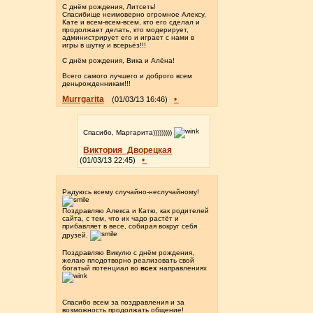
С днём рождения, Литсеть!
Спасибище неимоверно огромное Алексу,
Кате и всем-всем-всем, кто его сделал и
продолжает делать, кто модерирует,
администрирует его и играет с нами в
игры в шутку и всерьёз!!!
С днём рождения, Вика и Алёна!
Всего самого лучшего и доброго всем
деньрожденникам!!!
Murrgarita
•
(01/03/13 16:46)
Спасибо, Маргарита)))))))))
Виктория_Дворецкая
•
(01/03/13 22:45)
Радуюсь всему случайно-неслучайному!
Поздравляю Алекса и Катю, как родителей
сайта, с тем, что их чадо растёт и
прибавляет в весе, собирая вокруг себя
друзей.
Поздравляю Викулю с днём рождения,
желаю плодотворно реализовать свой
богатый потенциал во
всех
направлениях
Спасибо всем за поздравления и за
возможность продолжать общение!