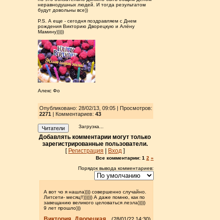
неравнодушных людей. И тогда результатом
будут довольны все))
Р.S. А еще - сегодня поздравляем с Днем
рождения Викторию Дворецкую и Алёну
Мамину)))))
Алекс Фо
Опубликовано: 28/02/13, 09:05 | Просмотров
:
2271
| Комментариев:
43
Загрузка...
Читатели
Добавлять комментарии могут только
зарегистрированные пользователи.
[
Регистрация
|
Вход
]
Все комментарии:
1
2
»
Порядок вывода комментариев:
А вот чо я нашла)))) совершенно случайно.
Литсети- месяц!!)))))) А даже помню, как по
завещанию великого целоваться лезла)))))
9 лет прошло)))
Виктория_Дворецкая
(28/01/22 14:30)