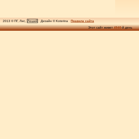
2013 © ПГ, Лис,
Леший
Дизайн © Koterina
Правила сайта
Этот сайт живет
4940
-й день