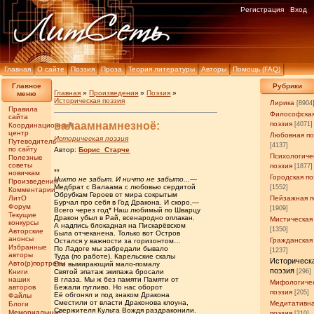
Регистрация
Вход
Главная
О сайте
Поэзия
Проза
Теория литературы
Авторы
Помощь (FAQ)
Главное
Рубрики
Главная
»
Произведения
»
Поэзия
»
меню
Историческая поэзия
Лирика
[8904
Правила
Философска
сайта
валаамнамнезноё:
поэзия
[4071]
Координационный
центр
Любовная по
Историческая поэзия
Путеводитель
[4137]
по сайту
Автор:
Борис_Старче
Психологиче
Полезные
советы
поэзия
[1877]
**
новичкам
Городская по
Никто не забыт. И ничто не забыто...
—
Произведения
Медбрат с Валаама с любовью сердитой
[1552]
Комментарии
Обрубкам Героев от мира сокрытым
ЛитО
Пейзажная п
Бурчал про себя в Год Дракона. И скоро,—
Форум
[1909]
Всего через год* Наш любимый по Шварцу
Текущие
Дракон убыл в Рай, всенародно оплакан.
Мистическая
конкурсы
А надпись блокадная на Пискарёвском
[1350]
Авторские
Была отчеканена. Только вот Остров
анонсы
Гражданская
Остался у важности за горизонтом…
Избранные
По Ладоге мы забредали бывало
[1237]
авторы
Туда (по работе). Карельские скалы
Историческ
Авто(р)портреты
Его вымирающий мало-помалу
поэзия
Книги
Святой эпатаж экипажа бросали
[296]
наших
В глаза. Мы ж без памяти Памяти от
Мифологиче
авторов
Бежали пугливо. Но нас оборот
поэзия
[205]
Её обгонял и под знаком Дракона
Файлы
Сместили от власти Драконова клоуна,
Медитативн
Блоги
Свержителя Культа Вождя раздраконили.
Мемориальные
поэзия
[210]