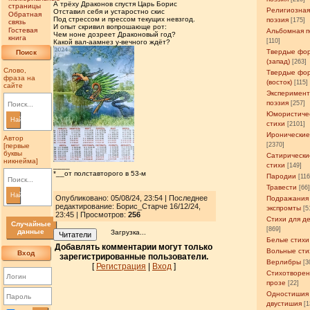
А трёху Драконов спустя Царь Борис
страницы
Религиозна
Отставил себя и устаростно скис
Обратная
Под стрессом и прессом текущих невзгод.
поэзия
[175]
связь
И опыт скривил вопрошающе рот:
Гостевая
Альбомная п
Чем ноне дозреет Драконовый год?
книга
[110]
Какой вал-аамнез у-вечного ждёт?
Твердые фо
Поиск
(запад)
[263]
Слово,
Твердые фо
фраза на
(восток)
[115]
сайте
Эксперимен
поэзия
[257]
Юмористиче
Найти
стихи
[2101]
Иронические
Автор
[2370]
[первые
буквы
Сатирически
никнейма]
стихи
[149]
____
*__от полставторого в 53-м
Пародии
[11
Травести
[66
Найти
Опубликовано: 05/08/24, 23:54 | Последнее
Подражания
редактирование: Борис_Старче 16/12/24,
экспромты
[5
23:45 | Просмотров
:
256
Стихи для д
Случайные
[869]
данные
Загрузка...
Читатели
Белые стихи
Добавлять комментарии могут только
Вольные сти
Вход
зарегистрированные пользователи.
Верлибры
[3
[
Регистрация
|
Вход
]
Стихотворен
прозе
[22]
Одностишия
двустишия
[1