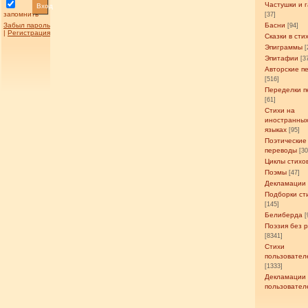
Частушки и 
Вход
запомнить
[37]
Забыл пароль
Басни
[94]
|
Регистрация
Сказки в сти
Эпиграммы
[
Эпитафии
[3
Авторские п
[516]
Переделки п
[61]
Стихи на
иностранны
языках
[95]
Поэтические
переводы
[3
Циклы стихо
Поэмы
[47]
Декламации
Подборки ст
[145]
Белиберда
[
Поэзия без 
[8341]
Стихи
пользовател
[1333]
Декламации
пользовател