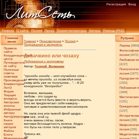
Регистрация
Вход
Главная
О сайте
Поэзия
Проза
Теория литературы
Авторы
Помощь (FAQ)
Главное
Рубрики
Главная
»
Произведения
»
Поэзия
»
меню
Подражания и экспромты
Лирика
[8904
Правила
Философска
сайта
Девачкино или чозаху
поэзия
[4072]
Координационный
центр
Любовная по
Подражания и экспромты
Путеводитель
[4137]
по сайту
Автор:
Георгий_Волжанин
Психологиче
Полезные
советы
поэзия
[1877]
"
приходи иногда – нет случайнее слов –
новичкам
Городская по
из мечты приходи, из созвездия снов,
Произведения
наяву ведь уже не получится... ", - N 20
[1552]
Комментарии
конкурсного "беспредел"
ЛитО
Пейзажная п
Форум
[1909]
Вспомни, малышка,
Текущие
любовь - это сущая ху,
Мистическая
конкурсы
всегда хочется быть вместе и верить-верить.
[1351]
Авторские
Она же предпочитает себя наверху -
анонсы
Гражданская
трезвым и цивилизованным миссионером.
Избранные
[1237]
авторы
Но скупа она или пьяной феей щедра -
Историческа
Авто(р)портреты
для неё, этой су,
поэзия
Книги
очень важны слëзы, ласки,
[296]
наших
матовая беззащитность колена, бедра -
Мифологиче
авторов
что бусы на голое тело у папуаски.
поэзия
[205]
Файлы
Трясись же,
Медитативн
Блоги
эй!
Мемориальные
поэзия
[210]