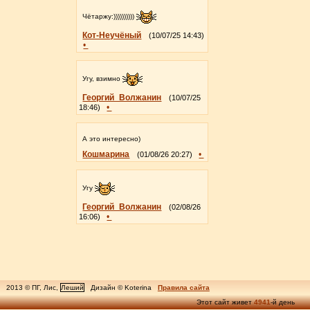
Чётаржу:))))))))))
Кот-Неучёный
(10/07/25 14:43)
•
Угу, взимно
Георгий_Волжанин
(10/07/25
•
18:46)
А это интересно)
Кошмарина
•
(01/08/26 20:27)
Угу
Георгий_Волжанин
(02/08/26
•
16:06)
2013 © ПГ, Лис,
Леший
Дизайн © Koterina
Правила сайта
Этот сайт живет
4941
-й день