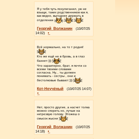
Я у тебя чуть похулиганил, уж не
взыщи, таких родственников как я,
как видно, выгоднее держать в
отделении
Георгий_Волжанин
(10/07/25
•
14:02)
Всё нормально, на то т родня!
Кто же ещё не в бровь, а в глаз
бахнет:)))
Что характерно, брат, я почти со
всеми твоими словами
согласна. Ну... ты должен
понимать - сестры , они и
бестолковые бывают:)))
Кот-Неучёный
(10/07/25 14:07)
•
Нет, просто другие, а насчет толка
можно спорить но, лучше на
нктрезвую голову. Этожеш о
смысок жысни
Георгий_Волжанин
(10/07/25
•
14:18)