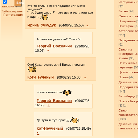
Частушки и 
Вход
Кто-то сильно проголодался или мстю
запомнить
[37]
задумал?
Забыл пароль
Басни
[94]
"нас будет двое!?" - это два и одна или две
|
Регистрация
Сказки в сти
и один?
Эпиграммы
[
Ирина_Учкудук
•
(04/06/26 15:50)
Эпитафии
[3
Авторские п
[516]
А сами как думаете? Спасибо
Переделки п
[61]
Георгий_Волжанин
(23/06/26
Стихи на
•
10:08)
иностранны
языках
[95]
Поэтические
Ого! Какая экспрессия! Вихрь и ураган!
переводы
[3
Циклы стихо
Кот-Неучёный
•
(09/07/25 15:30)
Поэмы
[47]
Декламации
Подборки ст
[145]
Кооотя кооооотя
Белиберда
[
Георгий_Волжанин
(09/07/25
Поэзия без 
•
16:56)
[8341]
Стихи
пользовател
[1333]
Да тута я, тут, брат:)))
Декламации
Кот-Неучёный
(09/07/25 18:49)
пользовател
•