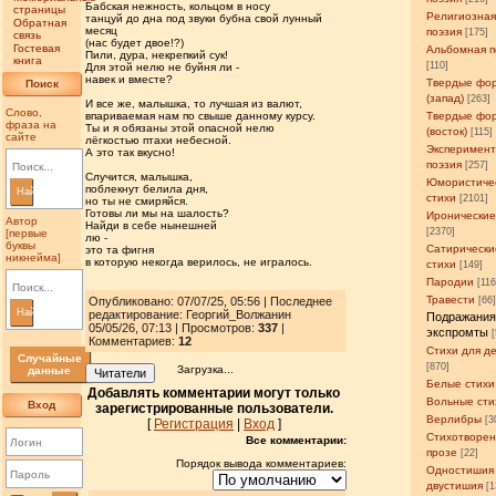
Бабская нежность, кольцом в носу
страницы
Религиозна
танцуй до дна под звуки бубна свой лунный
Обратная
месяц
поэзия
[175]
связь
(нас будет двое!?)
Гостевая
Альбомная п
Пили, дура, некрепкий сук!
книга
[110]
Для этой нелю не буйня ли -
навек и вместе?
Твердые фо
Поиск
(запад)
[263]
И все же, малышка, то лучшая из валют,
Слово,
впариваемая нам по свыше данному курсу.
Твердые фо
фраза на
Ты и я обязаны этой опасной нелю
(восток)
[115]
сайте
лёгкостью птахи небесной.
Эксперимен
А это так вкусно!
поэзия
[257]
Случится, малышка,
Юмористиче
поблекнут белила дня,
Найти
стихи
[2101]
но ты не смиряйся.
Готовы ли мы на шалость?
Иронические
Автор
Найди в себе нынешней
[2370]
[первые
лю -
буквы
Сатирически
это та фигня
никнейма]
в которую некогда верилось, не игралось.
стихи
[149]
Пародии
[11
Травести
Опубликовано: 07/07/25, 05:56 | Последнее
[66
Найти
редактирование: Георгий_Волжанин
Подражания
05/05/26, 07:13 | Просмотров
:
337
|
экспромты
Комментариев:
12
Стихи для д
Случайные
[870]
Загрузка...
данные
Читатели
Белые стихи
Добавлять комментарии могут только
Вольные сти
Вход
зарегистрированные пользователи.
Верлибры
[3
[
Регистрация
|
Вход
]
Стихотворен
Все комментарии:
прозе
[22]
Порядок вывода комментариев:
Одностишия
двустишия
[1