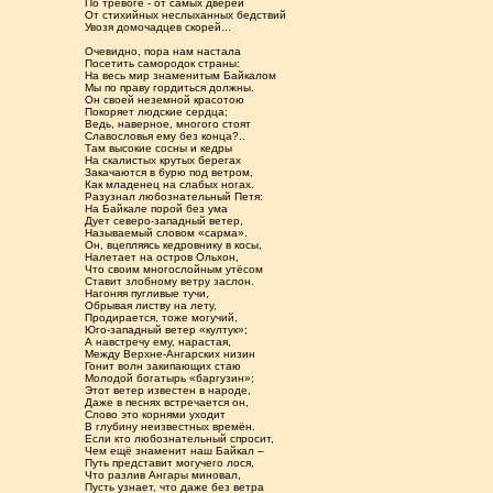
По тревоге - от самых дверей
От стихийных неслыханных бедствий
Увозя домочадцев скорей...
Очевидно, пора нам настала
Посетить самородок страны:
На весь мир знаменитым Байкалом
Мы по праву гордиться должны.
Он своей неземной красотою
Покоряет людские сердца;
Ведь, наверное, многого стоят
Славословья ему без конца?..
Там высокие сосны и кедры
На скалистых крутых берегах
Закачаются в бурю под ветром,
Как младенец на слабых ногах.
Разузнал любознательный Петя:
На Байкале порой без ума
Дует северо-западный ветер,
Называемый словом «сарма».
Он, вцепляясь кедровнику в косы,
Налетает на остров Ольхон,
Что своим многослойным утёсом
Ставит злобному ветру заслон.
Нагоняя пугливые тучи,
Обрывая листву на лету,
Продирается, тоже могучий,
Юго-западный ветер «култук»;
А навстречу ему, нарастая,
Между Верхне-Ангарских низин
Гонит волн закипающих стаю
Молодой богатырь «баргузин»;
Этот ветер известен в народе,
Даже в песнях встречается он,
Слово это корнями уходит
В глубину неизвестных времён.
Если кто любознательный спросит,
Чем ещё знаменит наш Байкал –
Путь представит могучего лося,
Что разлив Ангары миновал,
Пусть узнает, что даже без ветра