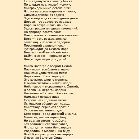
Если сдвинуться к северу ближе,
По следам ледниковой «сохи»,
Мы пройдём мимо остова Кижи,
Что на вепсском наречии – «мхи»;
Силуэты диковинок редких
Здесь видны даже пасмурным днём:
Деревянное зодчество предков
Хорошо сохранилось на нём.
Здесь прошло пятьдесят поколений,
Но природа богата пока;
Повстречаться с онежским тюленем
Вероятность весьма велика!..
Теплоход, и красив, и задорен,
Повенецкий залив миновал;
Тут проходит до Белого моря
Беломорско-Балтийский канал.
Выйти к морю – хорошее дело
Для услады моряцкой души!..
Мы по Вытегре с озером Белым
Познакомиться ближе спешим.
Наш язык удивительно метко
Дарит имя!.. Века чередой
Это круглое, словно монетка,
С очень светлой и мягкой водой,
Небольшое – в сравненьи с Онегой,
В заливных берегах озерцо
Называется Белым... Как снегом
Намывает почаще лицо!
Острова, как родимые пятна,
Испещрили обширную гладь...
Мы отсюда вернёмся обратно,
Унося впечатления кладь:
Белозерск. Город древний и милый,
Много видевший горя и бед,
Но родная земля не забыла
Тех великих и славных побед,
Что когда-то полки белозерцев
Разделили с Москвой, на виду
Всей Руси разгромив иноверцев
И прогнав Золотую Орду.