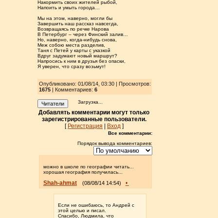
Накормить своих жителей рыбой,
Напоить и умыть города…
Мы на этом, наверно, могли бы
Завершить наш рассказ навсегда,
Возвращаясь по речке Нарова
В Петербург – через Финский залив…
Но, наверно, когда-нибудь снова,
Меж собою места разделив,
Таня с Петей у карты с указкой
Вдруг задумают новый маршрут?
Напросись к ним в друзья без опаски,
Я уверен, что сразу возьмут!
Опубликовано: 01/08/14, 03:30 | Просмотров
:
1675
| Комментариев:
6
Загрузка...
Читатели
Добавлять комментарии могут только
зарегистрированные пользователи.
[
Регистрация
|
Вход
]
Все комментарии:
Порядок вывода комментариев:
можно в школе по географии читать...
хорошая география получилась...
Shah-ahmat
•
(08/08/14 14:54)
Если не ошибаюсь, то Андрей с
этой целью и писал.
Спасибо, Людмила, что