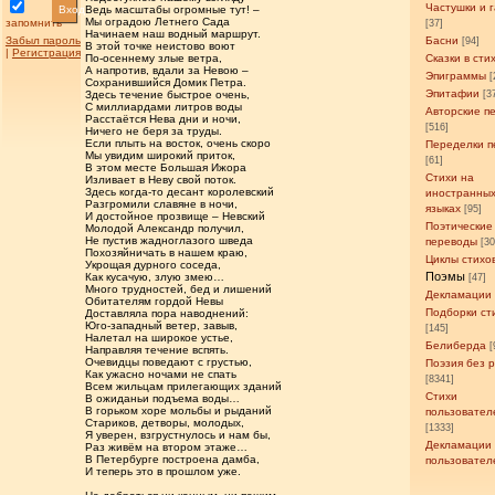
Частушки и 
Вход
Ведь масштабы огромные тут! –
Мы оградою Летнего Сада
запомнить
[37]
Начинаем наш водный маршрут.
Забыл пароль
Басни
[94]
В этой точке неистово воют
|
Регистрация
По-осеннему злые ветра,
Сказки в сти
А напротив, вдали за Невою –
Эпиграммы
[
Сохранившийся Домик Петра.
Эпитафии
Здесь течение быстрое очень,
[3
С миллиардами литров воды
Авторские п
Расстаётся Нева дни и ночи,
[516]
Ничего не беря за труды.
Если плыть на восток, очень скоро
Переделки п
Мы увидим широкий приток,
[61]
В этом месте Большая Ижора
Стихи на
Изливает в Неву свой поток.
Здесь когда-то десант королевский
иностранны
Разгромили славяне в ночи,
языках
[95]
И достойное прозвище – Невский
Поэтические
Молодой Александр получил,
Не пустив жадноглазого шведа
переводы
[3
Похозяйничать в нашем краю,
Циклы стихо
Укрощая дурного соседа,
Поэмы
Как кусачую, злую змею…
[47]
Много трудностей, бед и лишений
Декламации
Обитателям гордой Невы
Подборки ст
Доставляла пора наводнений:
Юго-западный ветер, завыв,
[145]
Налетал на широкое устье,
Белиберда
[
Направляя течение вспять.
Очевидцы поведают с грустью,
Поэзия без 
Как ужасно ночами не спать
[8341]
Всем жильцам прилегающих зданий
Стихи
В ожиданьи подъема воды…
В горьком хоре мольбы и рыданий
пользовател
Стариков, детворы, молодых,
[1333]
Я уверен, взгрустнулось и нам бы,
Декламации
Раз живём на втором этаже…
В Петербурге построена дамба,
пользовател
И теперь это в прошлом уже.