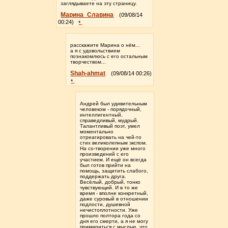
заглядываете на эту страницу.
Марина_Славина
(09/08/14
•
00:24)
расскажите Марина о нём...
а я с удовольствием
познакомлюсь с его остальным
творчеством...
Shah-ahmat
(09/08/14 00:26)
•
Андрей был удивительным
человеком - порядочный,
интеллигентный,
справедливый, мудрый.
Талантливый поэт, умел
моментально
отреагировать на чей-то
стих великолепным экспом.
На со-творении уже много
произведений с его
участием. И ещё он всегда
был готов прийти на
помощь, защитить слабого,
поддержать друга.
Весёлый, добрый, тонко
чувствующий. И в то же
время - вполне конкретный,
даже суровый в отношении
подлости, душевной
нечистоплотности. Уже
прошло полтора года со
дня его смерти, а я не могу
примириться с мыслью, что