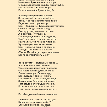
Миновали Архангельск, и, споря
С сильным ветром, как фантик в трубе,
Мы достигли и Белого моря
По открывшейся Двинской губе.
А теперь поднимаемся выше,
За полярный, за северный круг.
Здесь и ветер значительно тише,
Ведь высокие горы вокруг.
Это – Кольский… Большой полуостров;
Словно морда собачья видна,
Сверху ухом увенчана острым,
А с востока – тупая она.
Как медведи зимою на льдинах,
Чтоб не слушать ничьих голосов,
Разлеглись тут лениво Хибины,
Чуть прикрытые сенью лесов;
Это – горы. Большие довольно,
Кое-где – километр в высоту!
(Таня с Петей вздохнули невольно,
Как представили эту мечту)
За хребтами – сплошные озёра…
А из них нам известно одно,
Что свои представляет просторы
Фантастическим дивным кино:
Это – Имандра. Вечное чудо,
Как колодец у горной межи,
Как звезда… А на запад отсюда
Заповедник Лапландский лежит.
Там стада белогрудых оленей,
В реках – хариус, сиг и лосось;
Там - порог в закипающей пене…
Вот бы здесь побывать довелось!..
- Видишь часть океана? От суши
Горизонт островами забит?
Это Карское море, Танюша.