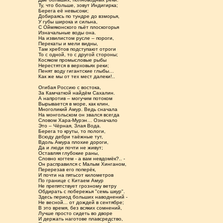
Ту, что больше, зовут Индигирка;
Берега её невысоки;
Добираясь по тундре до взморья,
У губы широка и сильна,
С Оймяконского пьёт плоскогорья
Изначальные воды она.
На извилистом русле – пороги,
Перекаты и мели видны,
Там хребтов подступают отроги
То с одной, то с другой стороны;
Косяком промысловые рыбы
Нерестятся в верховьях реки;
Пенят воду гигантские глыбы…
Как же мы от тех мест далеки!..
Огибая Россию с востока,
За Камчаткой найдём Сахалин.
А напротив – могучим потоком
Вырывается в море, как клин,
Многоликий Амур. Ведь сначала
На монгольском он звался всегда
Словом Хара-Мурэн… Означало
Это – Чёрная, Злая Вода.
Берега то круты, то пологи,
Всюду дебри таёжные тут,
Вдоль Амура плохие дороги,
Да и люди почти не живут;
Оставляя глубокие раны,
Словно когтем - а вам невдомёк?.. -
Он расправился с Малым Хинганом,
Перерезав его поперёк,
И почти на пятьсот километров
По границе с Китаем Амур
Не препятствует грозному ветру
Обдирать с побережья "семь шкур".
Здесь период больших наводнений -
Не весной... от дождей в сентябре;
В это время, без всяких сомнений,
Лучше просто сидеть во дворе
И держать наготове плавсредство,