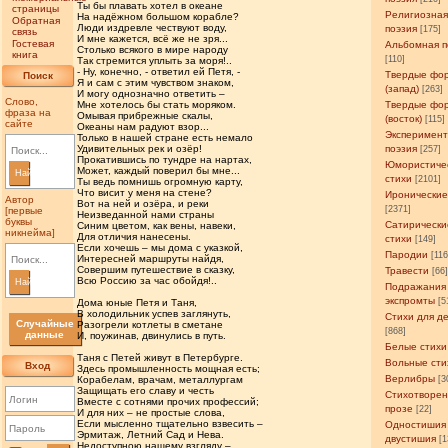
Ты бы плавать хотел в океане
страницы
Религиозна
На надёжном большом корабле?
Обратная
Люди издревле чествуют воду,
поэзия
[175]
связь
И мне кажется, всё же не зря...
Гостевая
Альбомная п
Столько всякого в мире народу
книга
[110]
Так стремится уплыть за моря!..
- Ну, конечно, - ответил ей Петя, -
Твердые фо
Поиск
Я и сам с этим чувством знаком,
(запад)
[263]
И могу однозначно ответить –
Слово,
Мне хотелось бы стать моряком.
Твердые фо
фраза на
Омывая прибрежные скалы,
(восток)
[115]
сайте
Океаны нам радуют взор...
Эксперимен
Только в нашей стране есть немало
Удивительных рек и озёр!
поэзия
[257]
Прокатившись по тундре на нартах,
Юмористиче
Может, каждый поверил бы мне...
Найти
стихи
[2101]
Ты ведь помнишь огромную карту,
Что висит у меня на стене?
Иронические
Автор
Вот на ней и озёра, и реки
[2371]
[первые
Неизведанной нами страны
буквы
Сатирически
Синим цветом, как вены, навеки,
никнейма]
Для отличия нанесены.
стихи
[149]
Если хочешь – мы дома с указкой,
Пародии
[11
Интересней маршруты найдя,
Совершим путешествие в сказку,
Травести
[66
Всю Россию за час обойдя!..
Найти
Подражания
экспромты
[5
Дома юные Петя и Таня,
В холодильник успев заглянуть,
Стихи для д
Случайные
Разогрели котлеты в сметане
[868]
данные
И, поужинав, двинулись в путь.
Белые стихи
Таня с Петей живут в Петербурге.
Вольные сти
Вход
Здесь промышленность мощная есть;
Верлибры
Корабелам, врачам, металлургам
[3
Защищать его славу и честь
Стихотворен
Вместе с сотнями прочих профессий;
прозе
[22]
И для них – не простые слова,
Если мысленно тщательно взвесить –
Одностишия
Эрмитаж, Летний Сад и Нева.
двустишия
[1
Недоступною нашему взгляду –