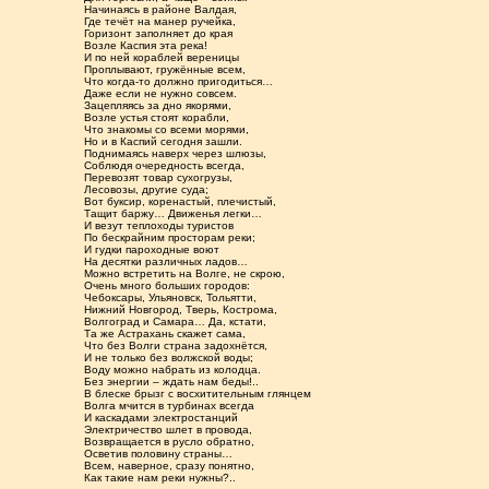
Начинаясь в районе Валдая,
Где течёт на манер ручейка,
Горизонт заполняет до края
Возле Каспия эта река!
И по ней кораблей вереницы
Проплывают, гружённые всем,
Что когда-то должно пригодиться…
Даже если не нужно совсем.
Зацепляясь за дно якорями,
Возле устья стоят корабли,
Что знакомы со всеми морями,
Но и в Каспий сегодня зашли.
Поднимаясь наверх через шлюзы,
Соблюдя очередность всегда,
Перевозят товар сухогрузы,
Лесовозы, другие суда;
Вот буксир, коренастый, плечистый,
Тащит баржу… Движенья легки…
И везут теплоходы туристов
По бескрайним просторам реки;
И гудки пароходные воют
На десятки различных ладов…
Можно встретить на Волге, не скрою,
Очень много больших городов:
Чебоксары, Ульяновск, Тольятти,
Нижний Новгород, Тверь, Кострома,
Волгоград и Самара… Да, кстати,
Та же Астрахань скажет сама,
Что без Волги страна задохнётся,
И не только без волжской воды;
Воду можно набрать из колодца.
Без энергии – ждать нам беды!..
В блеске брызг с восхитительным глянцем
Волга мчится в турбинах всегда
И каскадами электростанций
Электричество шлет в провода,
Возвращается в русло обратно,
Осветив половину страны…
Всем, наверное, сразу понятно,
Как такие нам реки нужны?..