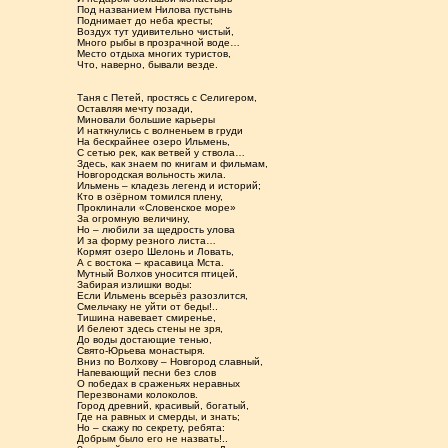
Под названием Нилова пустынь
Поднимает до неба кресты;
Воздух тут удивительно чистый,
Много рыбы в прозрачной воде…
Место отдыха многих туристов,
Что, наверно, бывали везде.
Таня с Петей, простясь с Селигером,
Оставляя мечту позади,
Миновали большие карьеры
И наткнулись с волненьем в груди
На бескрайнее озеро Ильмень,
С сетью рек, как ветвей у ствола…
Здесь, как знаем по книгам и фильмам,
Новгородская вольность жила.
Ильмень – кладезь легенд и историй;
Кто в озёрном томился плену,
Проклинали «Словенское море»
За огромную величину,
Но – любили за щедрость улова
И за форму резного листа…
Кормят озеро Шелонь и Ловать,
А с востока – красавица Мста.
Мутный Волхов уносится птицей,
Забирая излишки воды:
Если Ильмень всерьёз разозлится,
Смельчаку не уйти от беды!..
Тишина навевает смиренье,
И белеют здесь стены не зря,
До воды достающие тенью,
Свято-Юрьева монастыря.
Вниз по Волхову – Новгород славный,
Напевающий песни без слов
О победах в сраженьях неравных
Перезвонами колоколов.
Город древний, красивый, богатый,
Где на равных и смерды, и знать;
Но – скажу по секрету, ребята:
Добрым было его не назвать!..