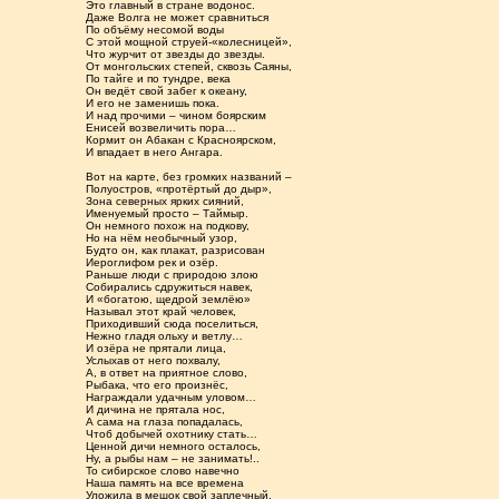
Это главный в стране водонос.
Даже Волга не может сравниться
По объёму несомой воды
С этой мощной струей-«колесницей»,
Что журчит от звезды до звезды.
От монгольских степей, сквозь Саяны,
По тайге и по тундре, века
Он ведёт свой забег к океану,
И его не заменишь пока.
И над прочими – чином боярским
Енисей возвеличить пора…
Кормит он Абакан с Красноярском,
И впадает в него Ангара.
Вот на карте, без громких названий –
Полуостров, «протёртый до дыр»,
Зона северных ярких сияний,
Именуемый просто – Таймыр.
Он немного похож на подкову,
Но на нём необычный узор,
Будто он, как плакат, разрисован
Иероглифом рек и озёр.
Раньше люди с природою злою
Собирались сдружиться навек,
И «богатою, щедрой землёю»
Называл этот край человек,
Приходивший сюда поселиться,
Нежно гладя ольху и ветлу…
И озёра не прятали лица,
Услыхав от него похвалу,
А, в ответ на приятное слово,
Рыбака, что его произнёс,
Награждали удачным уловом…
И дичина не прятала нос,
А сама на глаза попадалась,
Чтоб добычей охотнику стать…
Ценной дичи немного осталось,
Ну, а рыбы нам – не занимать!..
То сибирское слово навечно
Наша память на все времена
Уложила в мешок свой заплечный,