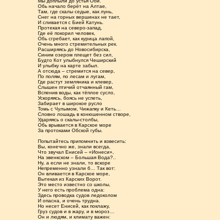
Мы доплыли до устья Оби.
Обь начало берёт на Алтае,
Там, где скалы седые, как лунь,
Снег на горных вершинах не тает,
И сливается с Бией Катунь.
Протекая на северо-запад,
Где её покорил человек,
Обь сгребает, как курица лапой,
Очень много стремительных рек.
Расширяясь до Новосибирска,
Синим озером плещет без сил,
Будто Кот улыбнулся Чеширский
И улыбку на карте забыл.
А отсюда – стремится на север,
По полям, по лесам и лугам,
Где растут земляника и клевер,
Слышен птичий отчаянный гам,
Вспенив воды, как тёплое сусло,
Ускоряясь, боясь не успеть,
Забирает в широкое русло
Томь с Чулымом, Чижапку и Кеть…
Словно лошадь в конюшенном створе,
Ударяясь о скалы-столбы,
Обь врывается в Карское море
За протоками Обской губы.
Попытайтесь припомнить и взвесить:
Вы, конечно же, знали всегда,
Что звучал Енисей – «Ионеси»,
На эвенкском – Большая Вода?..
Ну, а если не знали, то вскоре
Непременно узнали б… Так вот:
Он вливается в Карское море,
Вытекая из Карских Ворот.
Это место известно со школы,
У него есть проблема одна:
Здесь проводка судов ледоколом
И опасна, и очень трудна.
Но несет Енисей, как поклажу,
Груз судов и в жару, и в мороз…
Он и людям, и климату важен: