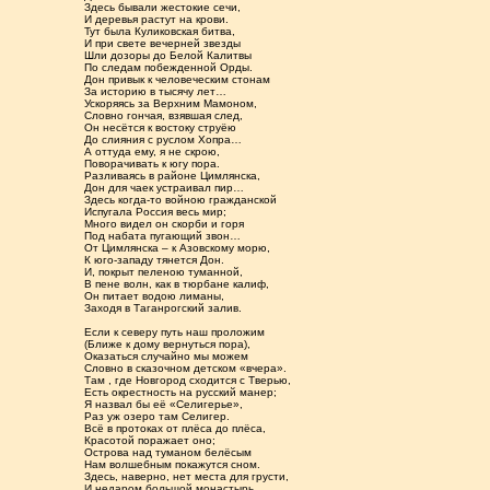
Здесь бывали жестокие сечи,
И деревья растут на крови.
Тут была Куликовская битва,
И при свете вечерней звезды
Шли дозоры до Белой Калитвы
По следам побежденной Орды.
Дон привык к человеческим стонам
За историю в тысячу лет…
Ускоряясь за Верхним Мамоном,
Словно гончая, взявшая след,
Он несётся к востоку струёю
До слияния с руслом Хопра…
А оттуда ему, я не скрою,
Поворачивать к югу пора.
Разливаясь в районе Цимлянска,
Дон для чаек устраивал пир…
Здесь когда-то войною гражданской
Испугала Россия весь мир;
Много видел он скорби и горя
Под набата пугающий звон…
От Цимлянска – к Азовскому морю,
К юго-западу тянется Дон.
И, покрыт пеленою туманной,
В пене волн, как в тюрбане калиф,
Он питает водою лиманы,
Заходя в Таганрогский залив.
Если к северу путь наш проложим
(Ближе к дому вернуться пора),
Оказаться случайно мы можем
Словно в сказочном детском «вчера».
Там , где Новгород сходится с Тверью,
Есть окрестность на русский манер;
Я назвал бы её «Селигерье»,
Раз уж озеро там Селигер.
Всё в протоках от плёса до плёса,
Красотой поражает оно;
Острова над туманом белёсым
Нам волшебным покажутся сном.
Здесь, наверно, нет места для грусти,
И недаром большой монастырь