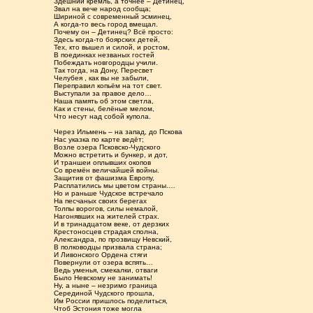
Здешний кремль, а точнее – Детинец,
Звал на вече народ сообща;
Шириной с современный эсминец,
А когда-то весь город вмещал.
Почему он – Детинец? Всё просто:
Здесь когда-то боярских детей,
Тех, кто вышел и силой, и ростом,
В поединках незваных гостей
Побеждать новгородцы учили.
Так тогда, на Дону, Пересвет
Челубея , как вы не забыли,
Переправил копьём на тот свет.
Выступали за правое дело…
Наша память об этом светла,
Как и стены, белёные мелом,
Что несут над собой купола.
Через Ильмень – на запад, до Пскова
Нас указка по карте ведёт;
Возле озера Псковско-Чудского
Можно встретить и бункер, и дот,
И траншеи оплывших окопов
Со времён величайшей войны.
Защитив от фашизма Европу,
Расплатились мы цветом страны.…
Но и раньше Чудское встречало
На песчаных своих берегах
Толпы ворогов, силы немалой,
Нагонявших на жителей страх.
И в тринадцатом веке, от дерзких
Крестоносцев страдая сполна,
Александра, по прозвищу Невский,
В полководцы призвала страна;
И Ливонского Ордена стяги
Повернули от озера вспять…
Ведь уменья, смекалки, отваги
Было Невскому не занимать!
Ну, а ныне – незримо граница
Серединой Чудского прошла,
Им России пришлось поделиться,
Чтоб Эстония тоже могла