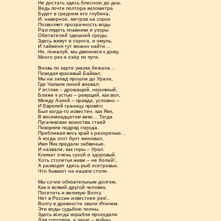
Не достать здесь блесною до дна,
Ведь почти полтора километра
Будет в среднем его глубина;
И, наверное, метров на сорок
Позволяет прозрачность воды
Разглядеть плавники и узоры
Обитателей здешней среды.
Здесь живут и сорога, и омуль,
И тайменя тут можно найти…
Но, пожалуй, мы двинемся к дому,
Много рек и озёр по пути.
Вновь по карте указка бежала…
Покидая красивый Байкал,
Мы на запад прошли до Урала,
Где Чапаев лихой воевал;
У истока – дрожащий, неровный,
Ближе к устью – ревущий, как вол,
Между Азией – правда, условно –
И Европой границу провёл;
Был когда-то известен, как Яик,
В восемнадцатом веке… Тогда
Пугачевские воинства стаей
Покоряли подряд города,
Приближая весь край к разоренью…
А когда этот бунт миновал,
Имя Яик предали забвенью,
И назвали, как горы – Урал.
Климат очень сухой и здоровый,
Хоть столетья живи – не болей!..
А разводят здесь рыб осетровых,
Что бывают на нашем столе.
Мы сочли обязательным долгом,
Как и всякий другой человек,
Посетить и великую Волгу.
Нет в России известнее рек!..
Волгу в древности звали Итилем.
Эти воды судьбою полны,
Здесь всегда корабли проходили
Для торговли, а чаще – войны.