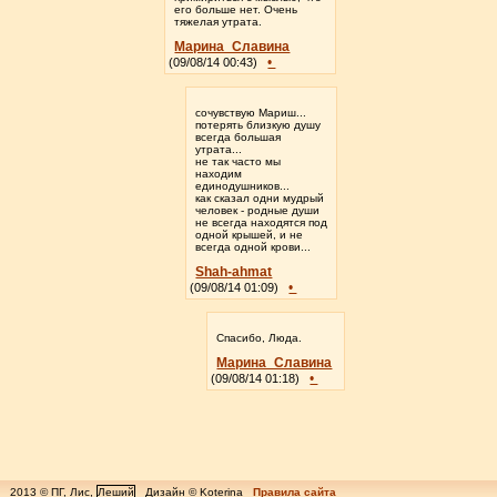
его больше нет. Очень
тяжелая утрата.
Марина_Славина
•
(09/08/14 00:43)
сочувствую Мариш...
потерять близкую душу
всегда большая
утрата...
не так часто мы
находим
единодушников...
как сказал одни мудрый
человек - родные души
не всегда находятся под
одной крышей, и не
всегда одной крови...
Shah-ahmat
•
(09/08/14 01:09)
Спасибо, Люда.
Марина_Славина
•
(09/08/14 01:18)
2013 © ПГ, Лис,
Леший
Дизайн © Koterina
Правила сайта