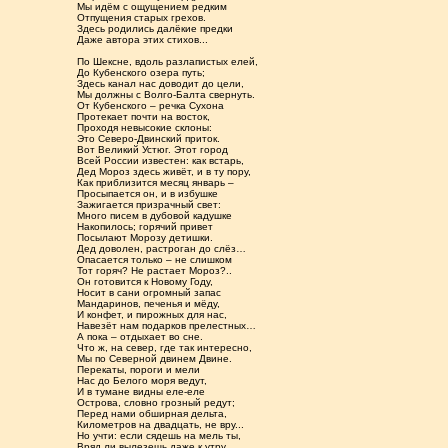
Мы идём с ощущением редким
Отпущения старых грехов.
Здесь родились далёкие предки
Даже автора этих стихов...
По Шексне, вдоль разлапистых елей,
До Кубенского озера путь;
Здесь канал нас доводит до цели,
Мы должны с Волго-Балта свернуть.
От Кубенского – речка Сухона
Протекает почти на восток,
Проходя невысокие склоны:
Это Северо-Двинский приток.
Вот Великий Устюг. Этот город
Всей России известен: как встарь,
Дед Мороз здесь живёт, и в ту пору,
Как приблизится месяц январь –
Просыпается он, и в избушке
Зажигается призрачный свет:
Много писем в дубовой кадушке
Накопилось; горячий привет
Посылают Морозу детишки.
Дед доволен, растроган до слёз…
Опасается только – не слишком
Тот горяч? Не растает Мороз?..
Он готовится к Новому Году,
Носит в сани огромный запас
Мандаринов, печенья и мёду,
И конфет, и пирожных для нас,
Навезёт нам подарков прелестных…
А пока – отдыхает во сне.
Что ж, на север, где так интересно,
Мы по Северной двинем Двине.
Перекаты, пороги и мели
Нас до Белого моря ведут,
И в тумане видны еле-еле
Острова, словно грозный редут;
Перед нами обширная дельта,
Километров на двадцать, не вру...
Но учти: если сядешь на мель ты,
Вряд ли вылезешь даже к утру.