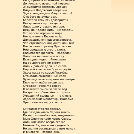
Не добраться ни конным, ни пешим
До печально известной тюрьмы:
Знаменитую крепость Орешек
Видим в Ладожском озере мы.
Здесь, над водами Ладоги чистой,
О побеге не думая зря,
Коротали свой век декабристы,
Выступавшие против царя.
Лишь одно утешало их горе:
Ведь на Ладоге жить – не позор!..
Это просто огромное море,
Нет крупнее в Европе озёр.
Для защиты от недругов дерзких,
Что стремились нарушить наш быт,
Возле самых границ Приозерска
Новгородская крепость стоит.
Называется крепость – «Корела».
Хоть она на почётном посту,
Есть одно недостойное дело
На её долговечном счету;
Хоть и давнее дело, но снова
Царской власти мы бросим упрёк:
Здесь когда-то семья Пугачёва
Отбывала пожизненный срок.
Чуть подальше – карельские шхеры
Гасят волн набегающих ход,
Отражая небесную сферу
В ослепительном зеркале вод.
На крестах обновлённого храма
Украшений солидных – не счесть;
Здесь хранит монастырь Валаама
Христианские веру и честь.
Огибая восток побережья,
Где раздвинулась Ладога вширь,
По местам необжитым, медвежьим
Мы в Онегу придём через Свирь.
Хоть Онежское озеро всё же
Меньше Ладоги – так суждено!-
Но вполне состязаться с ним может,
И в Европе – второе оно.