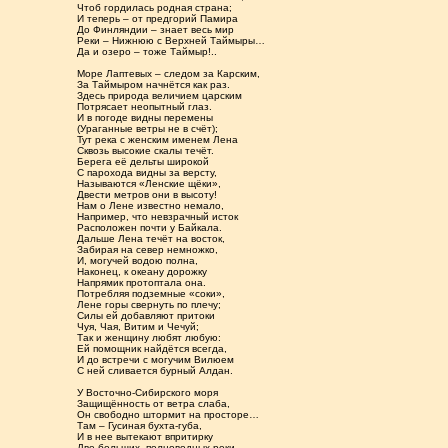
Чтоб гордилась родная страна;
И теперь – от предгорий Памира
До Финляндии – знает весь мир
Реки – Нижнюю с Верхней Таймыры…
Да и озеро – тоже Таймыр!..
Море Лаптевых – следом за Карским,
За Таймыром начнётся как раз.
Здесь природа величием царским
Потрясает неопытный глаз.
И в погоде видны перемены
(Ураганные ветры не в счёт);
Тут река с женским именем Лена
Сквозь высокие скалы течёт.
Берега её дельты широкой
С парохода видны за версту,
Называются «Ленские щёки»,
Двести метров они в высоту!
Нам о Лене известно немало,
Например, что невзрачный исток
Расположен почти у Байкала.
Дальше Лена течёт на восток,
Забирая на север немножко,
И, могучей водою полна,
Наконец, к океану дорожку
Напрямик протоптала она.
Потребляя подземные «соки»,
Лене горы свернуть по плечу;
Силы ей добавляют притоки
Чуя, Чая, Витим и Чечуй;
Так и женщину любят любую:
Ей помощник найдётся всегда,
И до встречи с могучим Вилюем
С ней сливается бурный Алдан.
У Восточно-Сибирского моря
Защищённость от ветра слаба,
Он свободно штормит на просторе…
Там – Гусиная бухта-губа,
И в нее вытекают впритирку
Две больших, полноводных реки.