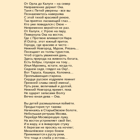
От Орла до Калуги – на север
Направление держит Ока.
Таня с Петей уверены - все вы
Познакомитесь наверняка
С этой тихой красивой рекою,
Так приятно ласкающей глаз…
Кто уже повидался с Окою –
Непременно вернётся не раз.
От Калуги, с Угрою на пару,
Повернула Ока на восток,
Где с Протвою вливаются Нара
И Осётр, этот южный приток.
Города, где красиво и чисто -
Нижний Новгород, Муром, Рязань…
Посещают их толпы туристов,
Чтоб отдать уважения дань.
Здесь природа на живность богата,
Есть бобры, глухари на току…
Илья Муромец, кстати, когда-то,
Сиднем сидя, глядел на Оку!..
Вот Таруса, Кашира, Коломна…
Проплывающая старина.
Сердце русское издревле помнит
Прежней славы своей имена!..
Путь реки, величавый и долгий,
Нижний Новгород примет, пока
Не одарит запасами Волгу
Вечно юная дева – Ока.
Вы детей размышленья поймёте.
Предыстория тут такова:
Начинаясь в СтарькОвском болоте,
Небольшая речушка Москва,
Перейдя Москворецкую лужу,
На восток устремляет свой бег,
И в жару, и в январскую стужу
К берегам не просясь на ночлег;
Михалёвское озеро боком
Прижимается к руслу реки,
Что тоща и слаба у истока…