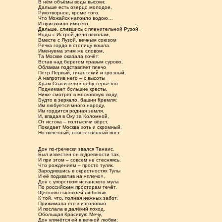
В нём объёмы воды высоки;
Дальше есть озерцо молодое,
Рукотворное, кроме того,
Что Можайск напоило водою…
И присвоило имя его.
Дальше, слившись с пленительной Рузой,
Воды с Истрой деля пополам,
Вместе с Яузой, вечным союзом
Речка гордо в столицу вошла.
Именуема этим же словом,
Та Москве оказала почёт:
Встав над берегом правым сурово,
Облакам подставляет плечо
Петр Первый, гигантский и грозный,
А напротив него – с высоты
Храм Спасителя к небу серьёзно
Поднимает большие кресты.
Ниже смотрят в московскую воду,
Будто в зеркало, башни Кремля;
Им любуется много народу,
Им гордится родная земля.
И, впадая в Оку за Коломной,
От истока – полтысячи вёрст,
Покидает Москва хоть и скромный,
Но почётный, ответственный пост.
Дон по-гречески звался Танаис.
Был известен он в древности так,
И при этом – совсем не стесняясь,
Что рождением – просто туляк.
Зародившись в окрестностях Тулы
И её подхватив на «плечо»,
Дон с упорством испанского мула
По российским просторам течёт,
Щеголяя сыновней любовью
К той, что, полная нежных забот,
Прижимала его к изголовью
И послала в далёкий поход.
Обольщая Красивую Мечу,
Дон клянётся ей в вечной любви;