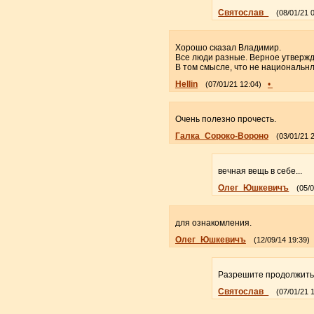
Святослав_
(08/01/21 
Хорошо сказал Владимир.
Все люди разные. Верное утвержден
В том смысле, что не национальнл
Hellin
•
(07/01/21 12:04)
Очень полезно прочесть.
Галка_Сороко-Вороно
(03/01/21 
вечная вещь в себе...
Олег_Юшкевичъ
(05/
для ознакомления.
Олег_Юшкевичъ
(12/09/14 19:39)
Разрешите продолжить/
Святослав_
(07/01/21 