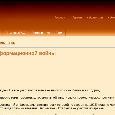
• Поэзия
• Проза
• Критика
• Ко
Помощь (FAQ)
Регистрация
Вход
иниатюры
нформационной войны
юдей. Не все участвуют в войне — не стоит оскорблять всех подряд.
ешься с теми помоями, которыми ты обливал «своих идеологических противни
пространяй информацию, в истинности которой не уверен на 101% (или не мо
что видел своими глазами. Это честно. Остальное — участие во вранье.