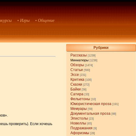
нкурсы
• Игры
• Общение
Рубрики
Рассказы
[1239]
Миниатюры
[1236]
Обзоры
[1474]
Статьи
[500]
Эссе
[231]
Критика
[100]
Сказки
[272]
Байки
[56]
Сатира
[33]
Фельетоны
[10]
Юмористическая проза
[191]
Мемуары
[59]
Документальная проза
[88]
ков».
Эпистолы
[23]
Новеллы
жешь проверить). Если хочешь
[65]
Подражания
[9]
Афоризмы
[28]