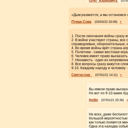
Олег_Юшкевичъ
(07/
«Дым развеется, а мы останемся.
Птица-Сова
•
(03/03/22 20:08)
1. После окончания войны сразу ж
2. В войне участвуют страны, все
справедливые, оборонительные, и
4. Во время войны врёт страна-аг
5. Политика - самая жестокая игра
6. Человек имеет право высказать
7. Ненависть - один из непременн
8. Все вопросы сразу кажутся сло
9-10. Каждому народу и человеку -
Святослав_
•
(07/01/21 14:11)
Вы имели право высказа
Но вот по 9-10 какие бу
Hellin
(07/01/21 20:36)
Не всех, даже беспилот
большой вероятностью п
как только появятся м
Одна эта находка собь