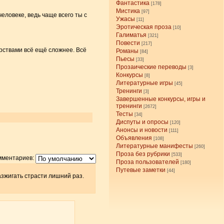
Фантастика
[178]
Мистика
[97]
человеке, ведь чаще всего ты с
Ужасы
[11]
Эротическая проза
[10]
Галиматья
[321]
Повести
[217]
рствами всё ещё сложнее. Всё
Романы
[84]
Пьесы
[33]
Прозаические переводы
[3]
Конкурсы
[8]
Литературные игры
[45]
Тренинги
[3]
Завершенные конкурсы, игры и
тренинги
[2672]
Тесты
[34]
Диспуты и опросы
[120]
Анонсы и новости
[111]
Объявления
[108]
Литературные манифесты
[260]
Проза без рубрики
[533]
мментариев:
Проза пользователей
[180]
Путевые заметки
[44]
разжигать страсти лишний раз.