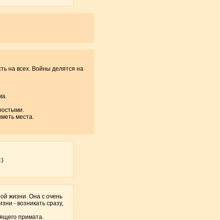
ть на всех. Войны делятся на
ма.
простыми.
иметь места.
:)
ой жизни. Она с очень
зни - возникать сразу,
дящего примата.