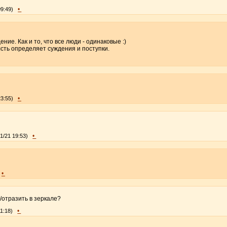
•
09:49)
ие. Как и то, что все люди - одинаковые :)
сть определяет суждения и поступки.
•
23:55)
•
01/21 19:53)
•
отразить в зеркале?
•
11:18)