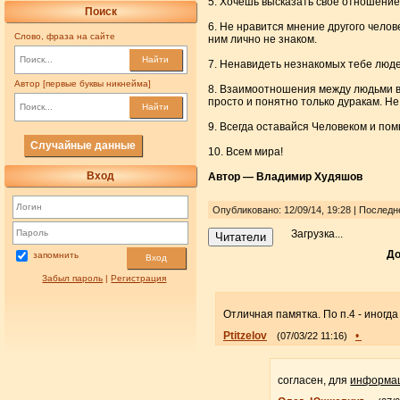
5. Хочешь высказать свое отношение 
Поиск
6. Не нравится мнение другого челове
Слово, фраза на сайте
ним лично не знаком.
Найти
7. Ненавидеть незнакомых тебе люде
Автор [первые буквы никнейма]
8. Взаимоотношения между людьми ве
просто и понятно только дуракам. Не
Найти
9. Всегда оставайся Человеком и помн
Случайные данные
10. Всем мира!
Вход
Автор — Владимир Худяшов
Опубликовано: 12/09/14, 19:28 | Послед
Загрузка...
Читатели
До
запомнить
Вход
Забыл пароль
|
Регистрация
Отличная памятка. По п.4 - иногда
Ptitzelov
•
(07/03/22 11:16)
согласен, для
информа