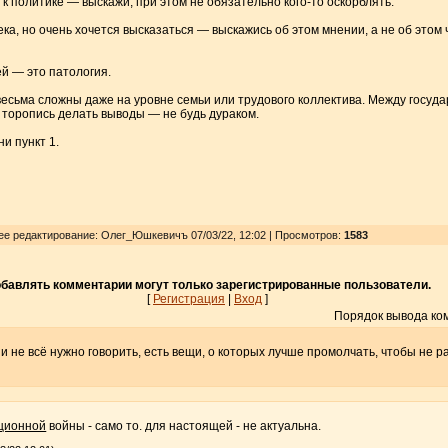
к политике — выскажи, при этом не обязательно кого-то оскорблять.
ка, но очень хочется высказаться — выскажись об этом мнении, а не об этом 
й — это патология.
сьма сложны даже на уровне семьи или трудового коллектива. Между госуда
 торопись делать выводы — не будь дураком.
и пункт 1.
нее редактирование: Олег_Юшкевичъ 07/03/22, 12:02 | Просмотров
:
1583
бавлять комментарии могут только зарегистрированные пользователи.
[
Регистрация
|
Вход
]
Порядок вывода ко
 и не всё нужно говорить, есть вещи, о которых лучше промолчать, чтобы не 
ционной
войны - само то. для настоящей - не актуальна.