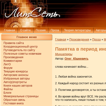
Главная
О сайте
Поэзия
Проза
Теория литературы
Авторы
Главное меню
Главная
»
Произведения
»
Проза
»
М
Правила сайта
Координационный центр
Памятка в период и
Путеводитель по сайту
Полезные советы новичкам
Миниатюры
Произведения
Автор:
Олег_Юшкевичъ
Комментарии
ЛитО
слова начинают войны...
Форум
Текущие конкурсы
Авторские анонсы
1. Любая война закончится.
Избранные авторы
Авто(р)портреты
2. Каждый народ состоит из разных л
Книги наших авторов
Файлы
3. Политики договорятся, а ты остан
Блоги
Мемориальные страницы
4. Во время войны врут ВСЕ. Не рас
Обратная связь
что-то написать, пиши только о том, 
Гостевая книга