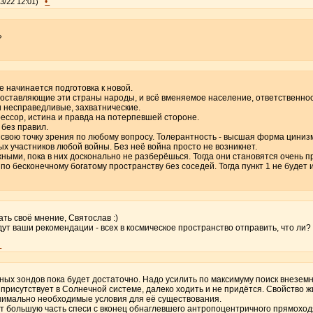
•
03/22 12:01)
»
е начинается подготовка к новой.
 составляющие эти страны народы, и всё вменяемое население, ответственнос
 несправедливые, захватнические.
рессор, истина и правда на потерпевшей стороне.
 без правил.
 свою точку зрения по любому вопросу. Толерантность - высшая форма циниз
ых участников любой войны. Без неё война просто не возникнет.
жными, пока в них досконально не разберёшься. Тогда они становятся очень 
 по бесконечному богатому пространству без соседей. Тогда пункт 1 не будет 
ть своё мнение, Святослав :)
дут ваши рекомендации - всех в космическое пространство отправить, что ли? 
•
ных зондов пока будет достаточно. Надо усилить по максимуму поиск внеземн
рисутствует в Солнечной системе, далеко ходить и не придётся. Свойство жи
инимально необходимые условия для её существования.
ёт большую часть спеси с вконец обнаглевшего антропоцентричного прямохо