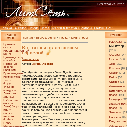
Регистрация
Вход
Главная
О сайте
Поэзия
Проза
Теория литературы
Авторы
Помощь (FAQ)
Главное
Рубрики
Главная
»
Произведения
»
Проза
»
Миниатюры
меню
Рассказы
[12
Правила
Миниатюры
Вот так я и стала совсем
сайта
[1236]
Координационный
взрослой
центр
Обзоры
[147
Путеводитель
Миниатюры
Статьи
[500]
по сайту
Полезные
Автор:
Ирина_Ашомко
Эссе
[231]
советы
Критика
[100
новичкам
Оля Лукойе - правнучка Олле Лукойе, очень
Сказки
[272]
Произведения
любила сказки. И ещё Оля очень гордилась
Комментарии
Байки
[56]
своим замечательным зонтиком, который ей
ЛитО
достался от прадедушки. Зонтик был
Сатира
[33]
Форум
почтенного возраста. Сверху - маленькая
Фельетоны
[
Текущие
звёздочка, сбоку - чудесный крошечный
конкурсы
Юмористиче
золотой колокольчик, который мелодично
Авторские
позванивал при ходьбе, когда зонтик
проза
[191]
анонсы
открывали. А открывали его нечасто.
Мемуары
[59
Избранные
Оля могла сделать это только вместе с папой.
авторы
Во-первых, зонтик был очень большим, а Оля -
Документал
Авто(р)портреты
ещё очень маленькой. Но она уже ходила в
проза
[88]
Книги
садик. И верила, что однажды она подрастёт и
Эпистолы
[23
наших
сможет сама открывать волшебный зонтик
авторов
своего прадедушки.
Новеллы
[65]
А во-вторых , папа Оли был у неё в гостях
Файлы
Подражания
только по воскресеньям, так как мама и папа у
Блоги
неё разошлись... Оля точно знала и крепко-
Афоризмы
Мемориальные
[