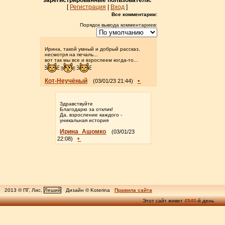
зарегистрированные пользователи.
[
Регистрация
|
Вход
]
Все комментарии:
Порядок вывода комментариев:
Ирина, такой умный и добрый рассказ,
несмотря на печаль...
вот так мы все и взрослеем когда-то...
Кот-Неучёный
•
(03/01/23 21:44)
Здравствуйте
Благодарю за отклик!
Да, взросление каждого -
уникальная история
Ирина_Ашомко
(03/01/23
•
22:08)
2013 © ПГ, Лис,
Леший
Дизайн © Koterina
Правила сайта
Этот сайт живет
4940
-й день