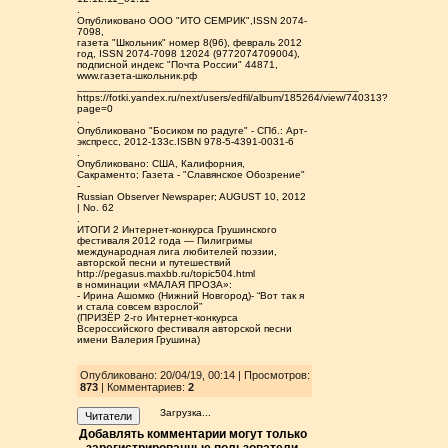
.
Опубликовано ООО "ИТО СЕМРИК",ISSN 2074-
7098,
газета "Школьник" номер 8(96), февраль 2012
год, ISSN 2074-7098 12024 (9772074709004),
подписной индекс "Почта России" 44871,
www.газета-школьник.рф
_______________________________________________
https://fotki.yandex.ru/next/users/edfil/album/185264/view/740313?
page=0
.
Опубликовано "Босиком по радуге" - СПб.: Арт-
экспресс, 2012-133с.ISBN 978-5-4391-0031-6
.
Опубликовано: США, Калифорния,
Сакраменто; Газета - "Славянское Обозрение"
-
Russian Observer Newspaper; AUGUST 10, 2012
| No. 62
.
ИТОГИ 2 Интернет-конкурса Грушинского
фестиваля 2012 года — Пилигримы
международная лига любителей поэзии,
авторской песни и путешествий
http://pegasus.maxbb.ru/topic504.html
в номинации «МАЛАЯ ПРОЗА»:
- Ирина Ашомко (Нижний Новгород)- “Вот так я
и стала совсем взрослой”
(ПРИЗЁР 2-го Интернет-конкурса
Всероссийского фестиваля авторской песни
имени Валерия Грушина)
Опубликовано: 20/04/19, 00:14 | Просмотров
:
873
| Комментариев:
2
Загрузка...
Читатели
Добавлять комментарии могут только