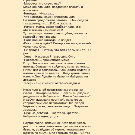
спросила:
-Мамочка, что случилось?
Мама обняла Олю, продолжая плакать и
причитать:
-Никогда... Никогда...
-Что никогда, мама?-спросила Оля.
Но мама продолжала плакать... Они сидели
так долго-долго... И Оля сказала:
-Ничего, мама, скоро прийдёт папа, и он
обязательно нам поможет!
Тут мама приложила руку к губам, покачала
головой и произнесла:
-Папа больше никогда не придёт...
-Как это не придёт? Сегодня же воскресенье!-
удивилась Оля.
-Не придёт... Потому что папы больше нет... Он
умер...
-Умер... Насовсем? - спросила Оля.
-Насовсем...,-прошептала мама.
И тут Оля поняла, что теперь папа и мама
никогда больше не сойдутся, не встретятся...
НИКОГДА! И заплакала... Они долго сидели с
мамой и плакали вместе... Ведь кроме папы и
мамы у Оли Лукойе не было ни бабушек, ни
дедушек.
Теперь - они с мамой остались вдвоём...
Несколько дней пролетели как страшная
сказка... Похороны папы... Теперь он рядом с
дедушками и бабушками... Потом "вспоминки"
(так Оля называла поминки), на которые
собралось много незнакомых Оле людей...
Чёрные краски, печальные лица... Закрытые
зеркала...
-Бедные девочки...,-шептала, крестясь,
бабушка-соседка, уходя...
Наутро после "вспоминок" Оля проснулась
рано... Тёплый солнечный луч, как ни в чём ни
бывало, разбудил её утром, поглаживая и
щекоча по лицу... Оля открыла глаза... Ей так