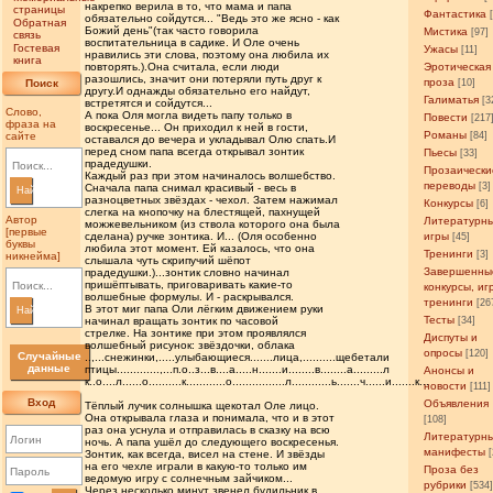
накрепко верила в то, что мама и папа
страницы
Фантастика
обязательно сойдутся... "Ведь это же ясно - как
Обратная
Божий день"(так часто говорила
Мистика
[97]
связь
воспитательница в садике. И Оле очень
Гостевая
Ужасы
[11]
нравились эти слова, поэтому она любила их
книга
повторять.).Она считала, если люди
Эротическая
разошлись, значит они потеряли путь друг к
проза
Поиск
[10]
другу.И однажды обязательно его найдут,
Галиматья
[3
встретятся и сойдутся...
Слово,
А пока Оля могла видеть папу только в
Повести
[217
фраза на
воскресенье... Он приходил к ней в гости,
Романы
сайте
[84]
оставался до вечера и укладывал Олю спать.И
перед сном папа всегда открывал зонтик
Пьесы
[33]
прадедушки.
Прозаически
Каждый раз при этом начиналось волшебство.
переводы
[3]
Сначала папа снимал красивый - весь в
Найти
разноцветных звёздах - чехол. Затем нажимал
Конкурсы
[6]
слегка на кнопочку на блестящей, пахнущей
Автор
Литературн
можжевельником (из ствола которого она была
[первые
сделана) ручке зонтика. И... (Оля особенно
игры
[45]
буквы
любила этот момент. Ей казалось, что она
Тренинги
[3]
никнейма]
слышала чуть скрипучий шёпот
Завершенны
прадедушки.)...зонтик словно начинал
пришёптывать, приговаривать какие-то
конкурсы, иг
волшебные формулы. И - раскрывался.
тренинги
[26
В этот миг папа Оли лёгким движением руки
Найти
Тесты
начинал вращать зонтик по часовой
[34]
стрелке. На зонтике при этом проявлялся
Диспуты и
волшебный рисунок: звёздочки, облака
опросы
[120]
Случайные
..,...снежинки,.....улыбающиеся.......лица,..........щебетали
данные
птицы.............,...п.о..з...в....а.....н.......и........в........а.........л
Анонсы и
к..о....л......о..........к............о................л............ь.......ч......и.......к...
новости
[111]
Вход
Объявления
Тёплый лучик солнышка щекотал Оле лицо.
Она открывала глаза и понимала, что и в этот
[108]
раз она уснула и отправилась в сказку на всю
Литературн
ночь. А папа ушёл до следующего воскресенья.
манифесты
Зонтик, как всегда, висел на стене. И звёзды
на его чехле играли в какую-то только им
Проза без
ведомую игру с солнечным зайчиком...
рубрики
[534
Через несколько минут звенел будильник в