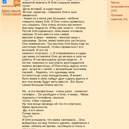
Вход
маминой комнате.И Оля слышала мамин
Проза
голос:
запомнить
пользовател
-Доча вставай, в садик пора!
Забыл пароль
[180]
-Встаю, мамочка,- говорила Оля и шла
|
Регистрация
умываться.
Путевые
- Какая ты у меня уже большая,- любила
заметки
[44]
говорить мама Оли. И Оле очень нравилось
это слышать. Она очень хотела как можно
быстрее подрасти. И Вы уже знаете - почему.
Потом Оля одевалась, пока мама готовила
завтрак. И они вместе ели самую
вкусную в мире - мамину - манную кашу с
орешками. Затем, мама помогала застегнуть
Оле комбинезон. Так как пока Оля была ещё не
настолько большой, чтобы справиться с его
молнией. И это её
немного огорчало...). И отправлялись в садик,
где мама оставляла Олю до вечера и шла на
работу. И так проходила целая неделя... А
потом, наконец-то наступало долгожданное
папино воскресенье. И Оля очень ждала этого
дня : встречи с папой, с волшебным зонтиком,
сказкой... Надеясь, что однажды папа
останется до утра понедельника. И может
быть мама и папа найдут друг к другу дорогу и
все они вновь будут жить вместе. Это была
самая большая Олина мечта.
Но...в это воскресенье - очень рано - зазвонил
телефон... Он разбудил и Олю, и маму... Мама
подошла к телефону, сказала:
-Алло, я Вас слушаю.
На том конце провода ей что-то ответили.
Мама произнесла:
-Да, я его жена.
Снова пауза...
-Что?!!!
И Оля услышала, что мама заплакала... Она
выбралась из-под тёплого одеяла, подбежала к
маме, обняла её крепко, заглянула в глаза и