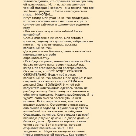
хотелось думать, что страшная сказка про папу
ей приснилась... Но...- по занавешенному
чёрной материей зеркалу - она поняла, что всё
это было правдой... Слёзы навернулись на
глаза... НИКОГДА!...
И тут взгляд Оли упал на зонтик прадедушки,
который спокойно висел на стене и играл с
солнечным зайчиком в одному ему ведомую
игру.
- Как же я могла про тебя забыть! Ты же
волшебный!
Слёзы мгновенно исчезли. Оля встала с
кровати, подвинула стул к стене, забралась на
него и..., чуть потянувшись, достала
волшебный зонтик.
-Да я уже совсем большая, папка!-сказала она,
неожиданно для себя
обращаясь к отцу.
- Всё будет хорошо, малыш!-произнесла Оля
фразу, которую папа говорил каждый раз,
когда Оля огорчалась или расстраивалась.
Она верила, что ВСЁ БУДЕТ ХОРОШО!
ОБЯЗАТЕЛЬНО! Ведь у неё в руках -
волшебный зонтик самого Олле Лукойе! И она
- первый раз в жизни - смогла САМА его
достать! Она - БОЛЬШАЯ! И у неё всё
получится! Оля тихонько оделась, чтобы не
разбудить маму. Выскользнула с зонтиком в
обнимку в прихожую. Надела комбинезон. И - о
чудо!!!- сама смогла застегнуть на нём
молнию. Всё говорило о том, что она и
вправду выросла. Осторожно открыв дверь,
она вышла в подъезд. В руках она держала
волшебный зонтик в чехле со звёздами.
Оказавшись на улице, Оля отошла к детской
площадке рядом с домом. Во дворе дома не
было ни души... Девочка осторожно сняла
чехол с зонта. Вот и кнопочка, которая
открывает волшебный зонт... Оля
задумалась... Надо же загадать желание...
Чтобы зонтик мог ей помочь... Как говорил