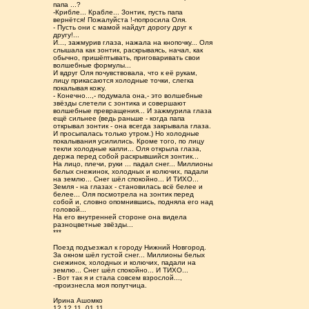
папа ...?
-Крибле... Крабле... Зонтик, пусть папа
вернётся! Пожалуйста !-попросила Оля.
- Пусть они с мамой найдут дорогу друг к
другу!...
И..., зажмурив глаза, нажала на кнопочку... Оля
слышала как зонтик, раскрываясь, начал, как
обычно, пришёптывать, приговаривать свои
волшебные формулы...
И вдруг Оля почувствовала, что к её рукам,
лицу прикасаются холодные точки, слегка
покалывая кожу.
- Конечно...,- подумала она,- это волшебные
звёзды слетели с зонтика и совершают
волшебные превращения... И зажмурила глаза
ещё сильнее (ведь раньше - когда папа
открывал зонтик - она всегда закрывала глаза.
И просыпалась только утром.) Но холодные
покалывания усилились. Кроме того, по лицу
текли холодные капли... Оля открыла глаза,
держа перед собой раскрывшийся зонтик...
На лицо, плечи, руки ... падал снег... Миллионы
белых снежинок, холодных и колючих, падали
на землю... Снег шёл спокойно... И ТИХО...
Земля - на глазах - становилась всё белее и
белее... Оля посмотрела на зонтик перед
собой и, словно опомнившись, подняла его над
головой...
На его внутренней стороне она видела
разноцветные звёзды...
***
Поезд подъезжал к городу Нижний Новгород.
За окном шёл густой снег... Миллионы белых
снежинок, холодных и колючих, падали на
землю... Снег шёл спокойно... И ТИХО...
- Вот так я и стала совсем взрослой...,
-произнесла моя попутчица.
Ирина Ашомко
12.12.11_01.11