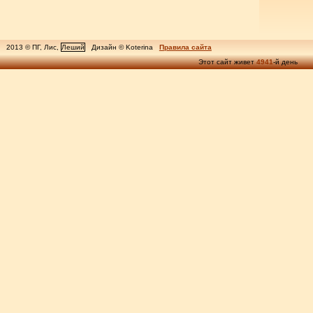
2013 © ПГ, Лис,
Леший
Дизайн © Koterina
Правила сайта
Этот сайт живет
4941
-й день