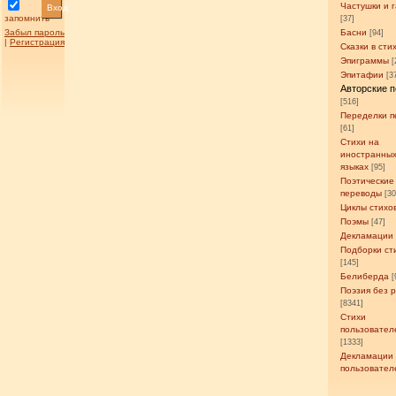
Частушки и 
Вход
запомнить
[37]
Забыл пароль
Басни
[94]
|
Регистрация
Сказки в сти
Эпиграммы
[
Эпитафии
[3
Авторские 
[516]
Переделки п
[61]
Стихи на
иностранны
языках
[95]
Поэтические
переводы
[3
Циклы стихо
Поэмы
[47]
Декламации
Подборки ст
[145]
Белиберда
[
Поэзия без 
[8341]
Стихи
пользовател
[1333]
Декламации
пользовател