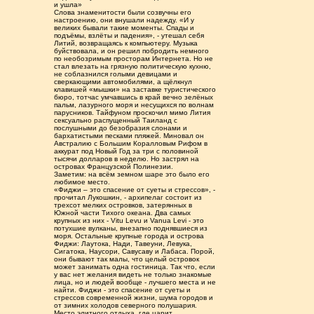
и ушла»
Слова знаменитости были созвучны его
настроению, они внушали надежду. «И у
великих бывали такие моменты. Спады и
подъёмы, взлёты и падения», - утешал себя
Литий, возвращаясь к компьютеру. Музыка
буйствовала, и он решил побродить немного
по необозримым просторам Интернета. Но не
стал влезать на грязную политическую кухню,
не соблазнился голыми девицами и
сверкающими автомобилями, а щёлкнул
клавишей «мышки» на заставке туристического
бюро, тотчас умчавшись в край вечно зелёных
пальм, лазурного моря и несущихся по волнам
парусников. Тайфуном проскочил мимо Лития
сексуально распущенный Таиланд с
послушными до безобразия слонами и
бархатистыми песками пляжей. Миновал он
Австралию с Большим Коралловым Рифом в
аккурат под Новый Год за три с половиной
тысячи долларов в неделю. Но застрял на
островах Французской Полинезии.
Заметим: на всём земном шаре это было его
любимое место.
«Фиджи – это спасение от суеты и стрессов», -
прочитал Лукошкин, - архипелаг состоит из
трехсот мелких островков, затерянных в
Южной части Тихого океана. Два самых
крупных из них - Vitu Levu и Vanua Levi - это
потухшие вулканы, внезапно поднявшиеся из
моря. Остальные крупные города и острова
Фиджи: Лаутока, Нади, Тавеуни, Левука,
Сигатока, Наусори, Савусаву и Лабаса. Порой,
они бывают так малы, что целый островок
может занимать одна гостиница. Так что, если
у вас нет желания видеть не только знакомые
лица, но и людей вообще - лучшего места и не
найти. Фиджи - это спасение от суеты и
стрессов современной жизни, шума городов и
от зимних холодов северного полушария.
Место элитного отдыха, где царит