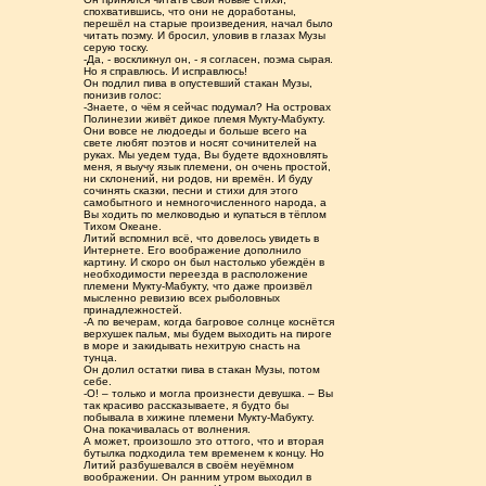
спохватившись, что они не доработаны,
перешёл на старые произведения, начал было
читать поэму. И бросил, уловив в глазах Музы
серую тоску.
-Да, - воскликнул он, - я согласен, поэма сырая.
Но я справлюсь. И исправлюсь!
Он подлил пива в опустевший стакан Музы,
понизив голос:
-Знаете, о чём я сейчас подумал? На островах
Полинезии живёт дикое племя Мукту-Мабукту.
Они вовсе не людоеды и больше всего на
свете любят поэтов и носят сочинителей на
руках. Мы уедем туда, Вы будете вдохновлять
меня, я выучу язык племени, он очень простой,
ни склонений, ни родов, ни времён. И буду
сочинять сказки, песни и стихи для этого
самобытного и немногочисленного народа, а
Вы ходить по мелководью и купаться в тёплом
Тихом Океане.
Литий вспомнил всё, что довелось увидеть в
Интернете. Его воображение дополнило
картину. И скоро он был настолько убеждён в
необходимости переезда в расположение
племени Мукту-Мабукту, что даже произвёл
мысленно ревизию всех рыболовных
принадлежностей.
-А по вечерам, когда багровое солнце коснётся
верхушек пальм, мы будем выходить на пироге
в море и закидывать нехитрую снасть на
тунца.
Он долил остатки пива в стакан Музы, потом
себе.
-О! – только и могла произнести девушка. – Вы
так красиво рассказываете, я будто бы
побывала в хижине племени Мукту-Мабукту.
Она покачивалась от волнения.
А может, произошло это оттого, что и вторая
бутылка подходила тем временем к концу. Но
Литий разбушевался в своём неуёмном
воображении. Он ранним утром выходил в