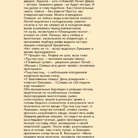
дверей. Заказов – хоть отбавляй! Легко! Двери
– потери. Закажите двери - не будет потери. И
так далее и тому подобное. Как строительные
смеси. Смеси – без взвеси! Просто, как
отварная картошка. Можно в мундирах.
Главное: не забыть воды в кастрюлю налить!
Литий подскочил к холодильнику, ухватил
сосиску и тут же сжевал её в холодном виде,
вновь усаживаясь перед компьютером.
«А ну-ка, посмотрим в «Помощнике поэта», -
утешил он себя. Пальцы, как у тапёра в
кинотеатре, заскользили по клавиатуре, и
программа подбора рифм выдала на-гора
порцию очередной бредятины.
-Нет, опять не то, - вслух выдохнул Лукошкин и
крепко призадумался.
*** Прошёл час. Рифма не шла, муза тоже.
«Туц-туц-туц», – возникла музыка сверху.
«У Бякиных гуляют, - уверенно решил Литий, -
«Васька с Севера кучу денег привёз, позавчера
приглашал».
«Тыц-тыц-тыц, - с небольшим опозданием
зазвучала музыка снизу.
«У Заколякиных пляшут. День рождения» –
отметил Лукошкин, - «Славка на той неделе
ещё зазывал».
Оба музыкальных бурлящих и ревущих потока,
практически не ослабленных тонкими
перегородками многоэтажки, рьяно
схлестнулись, вошли в резонанс прямо у
головы бедного сочинителя, в результате чего
получилось нечто вроде «Туц-тыц-туц-тыц», и
Лукошкин, помотав головой, словно силясь
прогнать назойливого овода, пошёл пить кофе.
Заварив двойную порцию, он сидел на кухне и,
разглядывая тусклые, давно просящиеся в
полную отставку обои, размышлял о своей
невесёлой судьбе. После кофе, разогнавшего
муть в голове, ему стало лучше, и Лукошкин
припомнил слова песни В. Высоцкого: «Меня
недавно муза посетила, посидела так немного