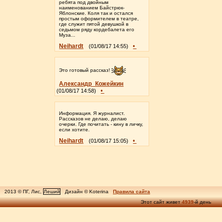
ребята под двойным
наименованием Байстрюк-
Яблонские. Коля так и остался
простым оформителем в театре,
где служит пятой девушкой в
седьмом ряду кордебалета его
Муза...
Neihardt
•
(01/08/17 14:55)
Это готовый рассказ!
Александр_Кожейкин
•
(01/08/17 14:58)
Информация. Я журналист.
Рассказов не делаю, делаю
очерки. Где почитать - кину в личку,
если хотите.
Neihardt
•
(01/08/17 15:05)
2013 © ПГ, Лис,
Леший
Дизайн © Koterina
Правила сайта
Этот сайт живет
4939
-й день