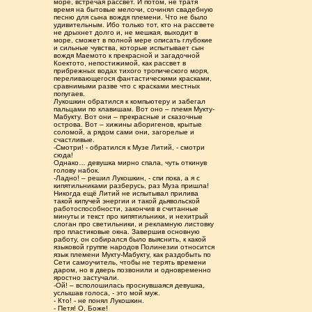
море, встречая рассвет. И потом, не тратя
время на бытовые мелочи, сочинял свадебную
песню для сына вождя племени. Что не было
удивительным. Ибо только тот, кто на рассвете
не дрыхнет долго и, не мешкая, выходит в
море, сможет в полной мере описать глубокие
и сильные чувства, которые испытывает сын
вождя Маемото к прекрасной и загадочной
Коектото, непостижимой, как рассвет в
прибрежных водах тихого тропического моря,
переливающегося фантастическими красками,
сравнимыми разве что с красками местных
попугаев.
Лукошкин обратился к компьютеру и забегал
пальцами по клавишам. Вот оно – племя Мукту-
Мабукту. Вот они – прекрасные и сказочные
острова. Вот – хижины аборигенов, крытые
соломой, а рядом сами они, загорелые и
счастливые.
-Смотри! - обратился к Музе Литий, - смотри
сюда!
Однако… девушка мирно спала, чуть откинув
голову набок.
-Ладно! – решил Лукошкин, - спи пока, а я с
кипятильниками разберусь, раз Муза пришла!
Никогда ещё Литий не испытывал прилива
такой кипучей энергии и такой дьявольской
работоспособности, закончив в считанные
минуты и текст про кипятильники, и нехитрый
слоган про светильники, и рекламную листовку
про пластиковые окна. Завершив основную
работу, он собирался было выяснить, к какой
языковой группе народов Полинезии относится
язык племени Мукту-Мабукту, как раздобыть по
Сети самоучитель, чтобы не терять времени
даром, но в дверь позвонили и одновременно
яростно застучали.
-Ой! – всполошилась проснувшаяся девушка,
услышав голоса, - это мой муж.
- Кто! - не понял Лукошкин.
- Петя! О, Боже!