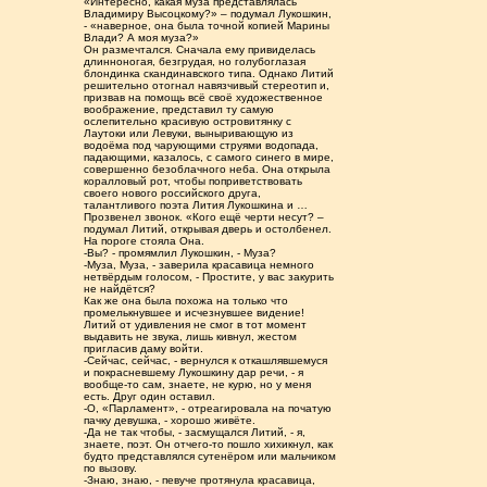
«Интересно, какая муза представлялась
Владимиру Высоцкому?» – подумал Лукошкин,
- «наверное, она была точной копией Марины
Влади? А моя муза?»
Он размечтался. Сначала ему привиделась
длинноногая, безгрудая, но голубоглазая
блондинка скандинавского типа. Однако Литий
решительно отогнал навязчивый стереотип и,
призвав на помощь всё своё художественное
воображение, представил ту самую
ослепительно красивую островитянку с
Лаутоки или Левуки, выныривающую из
водоёма под чарующими струями водопада,
падающими, казалось, с самого синего в мире,
совершенно безоблачного неба. Она открыла
коралловый рот, чтобы поприветствовать
своего нового российского друга,
талантливого поэта Лития Лукошкина и …
Прозвенел звонок. «Кого ещё черти несут? –
подумал Литий, открывая дверь и остолбенел.
На пороге стояла Она.
-Вы? - промямлил Лукошкин, - Муза?
-Муза, Муза, - заверила красавица немного
нетвёрдым голосом, - Простите, у вас закурить
не найдётся?
Как же она была похожа на только что
промелькнувшее и исчезнувшее видение!
Литий от удивления не смог в тот момент
выдавить не звука, лишь кивнул, жестом
пригласив даму войти.
-Сейчас, сейчас, - вернулся к откашлявшемуся
и покрасневшему Лукошкину дар речи, - я
вообще-то сам, знаете, не курю, но у меня
есть. Друг один оставил.
-О, «Парламент», - отреагировала на початую
пачку девушка, - хорошо живёте.
-Да не так чтобы, - засмущался Литий, - я,
знаете, поэт. Он отчего-то пошло хихикнул, как
будто представлялся сутенёром или мальчиком
по вызову.
-Знаю, знаю, - певуче протянула красавица,