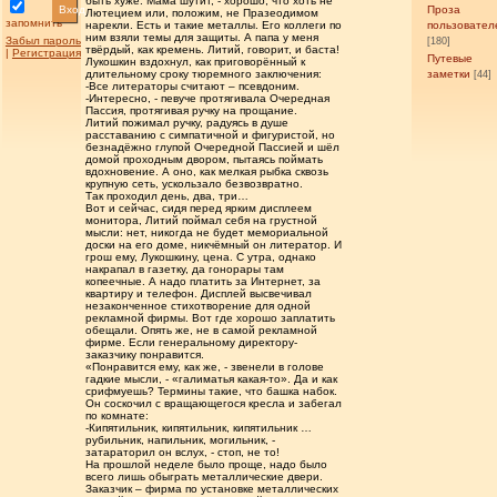
быть хуже. Мама шутит, - хорошо, что хоть не
Вход
Проза
Лютецием или, положим, не Празеодимом
запомнить
нарекли. Есть и такие металлы. Его коллеги по
пользовател
ним взяли темы для защиты. А папа у меня
Забыл пароль
[180]
твёрдый, как кремень. Литий, говорит, и баста!
|
Регистрация
Путевые
Лукошкин вздохнул, как приговорённый к
длительному сроку тюремного заключения:
заметки
[44]
-Все литераторы считают – псевдоним.
-Интересно, - певуче протягивала Очередная
Пассия, протягивая ручку на прощание.
Литий пожимал ручку, радуясь в душе
расставанию с симпатичной и фигуристой, но
безнадёжно глупой Очередной Пассией и шёл
домой проходным двором, пытаясь поймать
вдохновение. А оно, как мелкая рыбка сквозь
крупную сеть, ускользало безвозвратно.
Так проходил день, два, три…
Вот и сейчас, сидя перед ярким дисплеем
монитора, Литий поймал себя на грустной
мысли: нет, никогда не будет мемориальной
доски на его доме, никчёмный он литератор. И
грош ему, Лукошкину, цена. С утра, однако
накрапал в газетку, да гонорары там
копеечные. А надо платить за Интернет, за
квартиру и телефон. Дисплей высвечивал
незаконченное стихотворение для одной
рекламной фирмы. Вот где хорошо заплатить
обещали. Опять же, не в самой рекламной
фирме. Если генеральному директору-
заказчику понравится.
«Понравится ему, как же, - звенели в голове
гадкие мысли, - «галиматья какая-то». Да и как
срифмуешь? Термины такие, что башка набок.
Он соскочил с вращающегося кресла и забегал
по комнате:
-Кипятильник, кипятильник, кипятильник …
рубильник, напильник, могильник, -
затараторил он вслух, - стоп, не то!
На прошлой неделе было проще, надо было
всего лишь обыграть металлические двери.
Заказчик – фирма по установке металлических