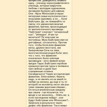
профессии. Доводилось знавать
одну... ученицу хореографического
училища, которая закрутила
любовь с молодым художником,
писавшим балерин для афиши.
Она - Муза Яблонская (старая
питерская семья интеллигентов с
польскими корнями), а он ... Коля
Байстрюк. Да, не помирайте со
смеху, это украинская казачья
фамилия, причем, происходящая
от малопочтенного прозвища:
"байстрюк" означает "незаконный
сын", "ублюдок". И как тут
жениться? По классике не
поступишь: Муза Байстрюк имя не
для афиши, согласитесь. Против
того, чтобы Коля взял фамилию
жены, дружно восстала, как
Запорожская Сечь на ляха,
многочисленная родня Коли: мол,
что с того, что фамилия
изначально была грязным
прозвищем - зато прямой колин
предок Тарас Байстрюк геройски
сражался против турок и поляков в
трех войнах и даже был
стремянным гетмана
Сагайдачного! Такую историческую
фамилию, блин-компот, беречь
надо, а не менять из-за какой-то
любви на женину, да еще и ту, от
которой за километр несет как раз
теми самыми ворогами-ляхами...
Остаться влюбленным каждому
при своем - так получится, что
вроде и не женились... Опять же, а
если наследники пойдут - они
будут Байстрюки или Яблонские?..
Записали в результате через
дефис обе фамилии. Так и живут