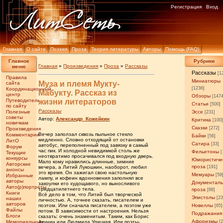
Регистрация
Вход
Главная
О сайте
Поэзия
Проза
Теория литературы
Авторы
Помощь (FAQ)
Главное
Рубрики
Главная
»
Произведения
»
Проза
»
Рассказы
меню
Рассказы
[1
Правила
Миниатюры
Муза и племя Мукту-
сайта
[1236]
Координационный
Мабукту. Рассказ из
центр
Обзоры
[147
Путеводитель
жизни литераторов
Статьи
[500]
по сайту
Рассказы
Полезные
Эссе
[231]
советы
Автор:
Александр_Кожейкин
Критика
[100
новичкам
Сказки
[272]
Произведения
Вечер заползал сквозь пыльное стекло
Комментарии
Байки
[56]
медленно. Словно отходящий от остановки
ЛитО
Сатира
[33]
автобус, переполненный под завязку в самый
Форум
час пик. И холодной невидимкой столь же
Фельетоны
[
Текущие
неотвратимо просачивался под входную дверь.
конкурсы
Юмористиче
Мало кому нравились длинные, зимние
Авторские
проза
вечера, а Литий Лукошкин, наоборот, любил
[191]
анонсы
это время. Он зажигал свою настольную
Мемуары
[59
Избранные
лампу, и кофеин вдохновения заполнял все
авторы
Документал
закоулки его худощавого, но выносливого
Авто(р)портреты
тридцатилетнего тела.
проза
[88]
Книги
Всё дело в том, что Литий был творческой
Эпистолы
[23
наших
личностью. А, точнее сказать, писателем и
авторов
поэтом. Или сначала писателем, а поэтом уже
Новеллы
[65]
Файлы
потом. В зависимости от настроения. Нельзя
Подражания
Блоги
сказать: очень знаменитым. Таким, как Борис
Афоризмы
Мемориальные
Акунин или Людмила Улицкая. Или поэты-
[