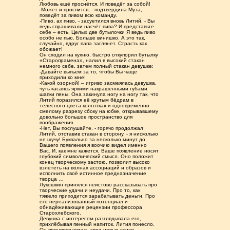
Любовь ещё проснётся. И поведёт за собой!
-Может и проспится, - подтвердила Муза, -
поведёт за пивом всю команду.
-Пиво, ах пиво, - засуетился вновь Литий, - Вы
ведь спрашивали насчёт пива? И представьте
себе – есть. Целых две бутылочки Я ведь пиво
особо не пью. Больше винишко. А это так,
случайно, вдруг папа заглянет. Страсть как
обожает!
Он сходил на кухню, быстро откупорил бутылку
«Старопрамена», налил в высокий стакан
немного себе, затем полный стакан девушке:
-Давайте выпьем за то, чтобы Вы чаще
приходили ко мне!
-Какой озорной! – игриво засмеялась девушка,
чуть касаясь яркими накрашенными губами
шапки пены. Она закинула ногу на ногу так, что
Литий поразился её крутым бёдрам в
телесного цвета колготках и одновремённо
смелому разрезу сбоку на юбке, открывавшему
довольно большое пространство для
воображения.
-Нет, Вы послушайте, - горячо продолжал
Литий, отставив стакан в сторону, - я нисколько
не шучу! Буквально за несколько минут до
Вашего появления я воочию видел именно
Вас. И, как мне кажется, Ваше появление носит
глубокий символический смысл. Оно положит
конец творческому застою, позволит высоко
взлететь на волнах ассоциаций и образов и
исполнить своё истинное предназначение
творца …
Лукошкин принялся неистово рассказывать про
творческие удачи и неудачи. Про то, как
тяжело приходится зарабатывать деньги. Про
его нереализованный потенциал и
обнадёживающие рецензии профессора
Старохлебского.
Девушка с интересом разглядывала его,
прихлёбывая пенный напиток. Лития понесло.
Он принялся читать свои новые стихи,