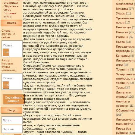
страницы
песенники, примелькавшиеся в телевизоре.
Фантастика
Пожалуй, до них ему было далеко – скажем:
Обратная
Мистика
[97]
несколько парсеков по пустой и не
связь
загромождённой астероидами Галактике.
Гостевая
Ужасы
[11]
Нельзя даже сказать: знаменитым - Литий
книга
Эротическая
Лукошкин и в престижных толстых журналах ни
разу-то не отметился. И, тем не менее, был
проза
Поиск
[10]
широко известен в узких кругах местной
Галиматья
[3
пишущей братии, не брезговал журналистикой
Слово,
Повести
и рекламной подработкой, охотно строчил
[217
фраза на
рецензии и не терял надежды.
Романы
сайте
[84]
-Кто его знает, - не то в шутку, не то серьёзно
Пьесы
[33]
взмахивал он рукой в сторону серой
панельной стены своего дома, провожая
Прозаически
Очередную Пассию до троллейбусной
переводы
[3]
Найти
остановки, - возможно, именно эту шершавую
и некрасивую стену украсит мемориальная
Конкурсы
[8]
доска. «Здесь в такие-то годы жил и творил
Автор
Литературн
Литий Лукошкин».
[первые
игры
[45]
Очередная Пассия, ознакомленная уже с
буквы
незатейливым бытом Лития Лукошкина,
Тренинги
[3]
никнейма]
сначала хмыкала, но при виде посуровевшего
Завершенны
спутника, принималась активно поддакивать,
конкурсы, иг
как экзаменуемый студент, находящийся ближе
к двойке, чем к тройке.
тренинги
[26
Найти
-Да, да, - возвышал голос Литий, - я более чем
Тесты
[34]
уверен в этом. Пушкин тоже не сразу стал
знаменитым, Иоганн Бах умер в нищете и не
Диспуты и
был так известен при жизни … Его дочери
опросы
[120]
Случайные
после смерти Моцарт помогал!
данные
Анонсы и
-Какое у вас интересное имя … – попыталась
сменить тему девушка, даже не подозревая,
новости
[111]
что всей ступнёй наступает на вторую мозоль
Вход
Объявления
Лукошкина.
[108]
-Да уж, - грустно протянул Литий, - папа
постарался. Он как раз диссертацию по литию
Литературн
писал.
манифесты
-А что, - обрадовалась перемене темы
собеседница, - звучит.
Проза без
-Звучит, - эхом отозвался Лукошкин, - могло
рубрики
[534