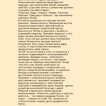
божественная гармония первозданной
природы, где неумолимое время замедляет
свой бег, и детские мечты о романтике далеких
островов становятся явью»
«Лаутока, Нади, Тавеуни, Левука, Сигатока,
Наусори, Савусаву и Лабаса» - как заклинание,
повторил Литий.
Его мечта раскинула по смуглым плечам
длинные, тёмные волосы. Небрежным жестом
извлекла замысловато укреплённый на
смоляной макушке тропический цветок,
бросила его Литию и прыгнула с разбегу в
искрящийся водопад. Лукошкин вздохнул, и его
вздох лёгким облачком вознёсся в тёмное
небо. И на сей раз должно быть потревожил
самого бесконечно могущественного
Создателя. Коль скоро музыка внизу вдруг
стихла. А спустя короткое мгновение
прекратились звуки сверху.
Литий так хотел верить в это. А совсем не в
желание подвыпившей и натанцевавшейся
кампании, прервав танцы, «повторить»,
поговорив заодно «за жизнь». Как бывает
зачастую на подобных мероприятиях. Когда
«кое-кто у нас порой» выползает на
лестничную площадку с сигаретами и не
вполне изящной распальцовкой, а подобные
беседы в громком режиме становятся
достоянием гласности всего подъезда.
Лукошкин с сожалением малого ребёнка,
расстающегося с красивой лошадкой на
карусели, распрощался с экзотической
Лаутокой и пьянящей без вина Левукой, сделал
ручкой вечнозелёной Сигатоке с яркой
Лабасой и вернулся к своим баранам-
кипятильникам. «Работать, работать и ещё раз
работать, - так говорил дедушка Ленин, так
надо», - говорил он себе. Но, несмотря на
относительную тишину, дело продвигалось
плохо.