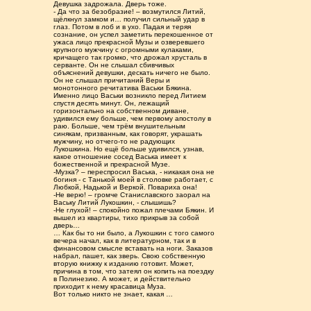
Девушка задрожала. Дверь тоже.
- Да что за безобразие! – возмутился Литий,
щёлкнул замком и… получил сильный удар в
глаз. Потом в лоб и в ухо. Падая и теряя
сознание, он успел заметить перекошенное от
ужаса лицо прекрасной Музы и озверевшего
крупного мужчину с огромными кулаками,
кричащего так громко, что дрожал хрусталь в
серванте. Он не слышал сбивчивых
объяснений девушки, дескать ничего не было.
Он не слышал причитаний Веры и
монотонного речитатива Васьки Бякина.
Именно лицо Васьки возникло перед Литием
спустя десять минут. Он, лежащий
горизонтально на собственном диване,
удивился ему больше, чем первому апостолу в
раю. Больше, чем трём внушительным
синякам, призванным, как говорят, украшать
мужчину, но отчего-то не радующих
Лукошкина. Но ещё больше удивился, узнав,
какое отношение сосед Васька имеет к
божественной и прекрасной Музе.
-Музка? – переспросил Васька, - никакая она не
богиня - с Танькой моей в столовке работает, с
Любкой, Надькой и Веркой. Повариха она!
-Не верю! – громче Станиславского заорал на
Ваську Литий Лукошкин, - слышишь?
-Не глухой! – спокойно пожал плечами Бякин. И
вышел из квартиры, тихо прикрыв за собой
дверь…
… Как бы то ни было, а Лукошкин с того самого
вечера начал, как в литературном, так и в
финансовом смысле вставать на ноги. Заказов
набрал, пашет, как зверь. Свою собственную
вторую книжку к изданию готовит. Может,
причина в том, что затеял он копить на поездку
в Полинезию. А может, и действительно
приходит к нему красавица Муза.
Вот только никто не знает, какая …