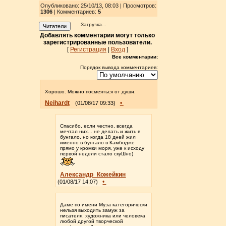
Опубликовано: 25/10/13, 08:03 | Просмотров
:
1306
| Комментариев:
5
Загрузка...
Читатели
Добавлять комментарии могут только
зарегистрированные пользователи.
[
Регистрация
|
Вход
]
Все комментарии:
Порядок вывода комментариев:
Хорошо. Можно посмеяться от души.
Neihardt
•
(01/08/17 09:33)
Спасибо, если честно, всегда
мечтал них... не делать и жить в
бунгало, но когда 18 дней жил
именно в бунгало в Камбодже
прямо у кромки моря, уже к исходу
первой недели стало скуШно)
Александр_Кожейкин
•
(01/08/17 14:07)
Даме по имени Муза категорически
нельзя выходить замуж за
писателя, художника или человека
любой другой творческой