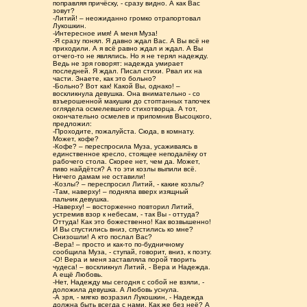
поправляя причёску, - сразу видно. А как Вас
зовут?
-Литий! – неожиданно громко отрапортовал
Лукошкин.
-Интересное имя! А меня Муза!
-Я сразу понял. Я давно ждал Вас. А Вы всё не
приходили. А я всё равно ждал и ждал. А Вы
отчего-то не являлись. Но я не терял надежду.
Ведь не зря говорят: надежда умирает
последней. Я ждал. Писал стихи. Рвал их на
части. Знаете, как это больно?
-Больно? Вот как! Какой Вы, однако! –
воскликнула девушка. Она внимательно - со
взъерошенной макушки до стоптанных тапочек
оглядела осмелевшего стихотворца. А тот,
окончательно осмелев и припомнив Высоцкого,
предложил:
-Проходите, пожалуйста. Сюда, в комнату.
Может, кофе?
-Кофе? – переспросила Муза, усаживаясь в
единственное кресло, стоящее неподалёку от
рабочего стола. Скорее нет, чем да. Может,
пиво найдётся? А то эти козлы выпили всё.
Ничего дамам не оставили!
-Козлы? – переспросил Литий, - какие козлы?
-Там, наверху! – подняла вверх изящный
пальчик девушка.
-Наверху! – восторженно повторил Литий,
устремив взор к небесам, - так Вы - оттуда?
Оттуда! Как это божественно! Как возвышенно!
И Вы спустились вниз, спустились ко мне?
Снизошли! А кто послал Вас?
-Вера! – просто и как-то по-будничному
сообщила Муза, - ступай, говорит, вниз, к поэту.
-О! Вера и меня заставляла порой творить
чудеса! – воскликнул Литий, - Вера и Надежда.
А ещё Любовь.
-Нет, Надежду мы сегодня с собой не взяли, -
доложила девушка. А Любовь уснула.
-А зря, - мягко возразил Лукошкин, - Надежда
должна быть всегда с нами. Как же без неё? А