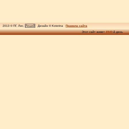
2013 © ПГ, Лис,
Леший
Дизайн © Koterina
Правила сайта
Этот сайт живет
4940
-й день