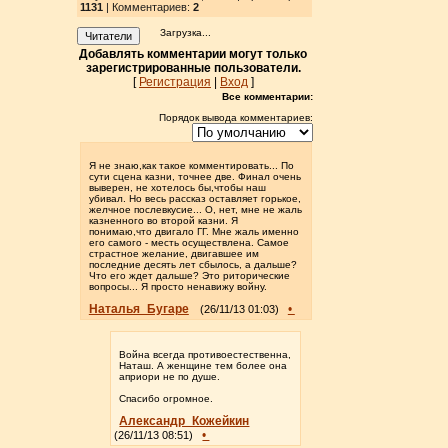
1131
| Комментариев:
2
Загрузка...
Читатели
Добавлять комментарии могут только
зарегистрированные пользователи.
[
Регистрация
|
Вход
]
Все комментарии:
Порядок вывода комментариев:
Я не знаю,как такое комментировать... По
сути сцена казни, точнее две. Финал очень
выверен, не хотелось бы,чтобы наш
убивал. Но весь рассказ оставляет горькое,
желчное послевкусие... О, нет, мне не жаль
казненного во второй казни. Я
понимаю,что двигало ГГ. Мне жаль именно
его самого - месть осуществлена. Самое
страстное желание, двигавшее им
последние десять лет сбылось, а дальше?
Что его ждет дальше? Это риторические
вопросы... Я просто ненавижу войну.
Наталья_Бугаре
•
(26/11/13 01:03)
Война всегда противоестественна,
Наташ. А женщине тем более она
априори не по душе.
Спасибо огромное.
Александр_Кожейкин
•
(26/11/13 08:51)