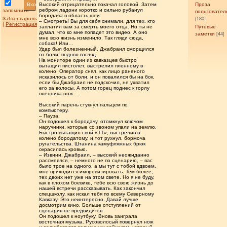
Вход
Высокий отрицательно покачал головой. Затем
Проза
ребром ладони коротко и сильно рубанул
запомнить
пользовател
бородача в область шеи:
Забыл пароль
[180]
– Смотреть! Вы для себя снимали, для тех, кто
|
Регистрация
заплатил вам за смерть моего отца. Но ты не
Путевые
думал, что ко мне попадет это видео. А оно
заметки
[44]
мне всю жизнь изменило. Так гляди сюда,
собака! Или…
Удар был болезненный. Джабраил сморщился
от боли, поднял взгляд.
На мониторе один из кавказцев быстро
вытащил пистолет, выстрелил пленному в
колено. Оператор снял, как лицо раненого
исказилось от боли, и он повалился бы на бок,
если бы Джабраил не подскочил, не ухватил
его за волосы. А потом горец поднес к горлу
пленника нож…
Высокий парень стукнул пальцем по
компьютеру.
– Пауза.
Он подошел к бородачу, отомкнул ключом
наручники, которые со звоном упали на землю.
Быстро вытащил свой «ТТ», выстрелив в
колено бородатому, и тот рухнул, бормоча
ругательства. Штанина камуфляжных брюк
окрасилась кровью.
– Извини, Джабраил, – высокий неожиданно
рассмеялся, – немного не по сценарию, – вас
было трое на одного, а мы тут с тобой вдвоем,
мне приходится импровизировать. Тем более,
тех двоих нет уже на этом свете. Но я не буду,
как в плохом боевике, тебе всю свою жизнь до
нашей встречи рассказывать. Как закончил
спецшколу, как искал тебя по всему Северному
Кавказу. Это неинтересно. Давай лучше
досмотрим кино. Больше отступлений от
сценария не предвидится.
Он подошел к ноутбуку. Вновь заиграла
восточная музыка. Русоволосый повернул нож