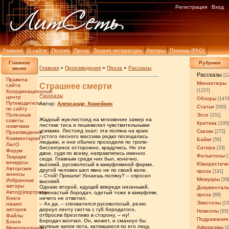
Регистрация
Вход
Главная
О сайте
Поэзия
Проза
Теория литературы
Авторы
Помощь (FAQ)
Главное
Рубрики
Главная
»
Произведения
»
Проза
»
Рассказы
меню
Рассказы
[1
Правила
Миниатюры
Страшнее смерти
сайта
[1237]
Координационный
Рассказы
центр
Обзоры
[147
Путеводитель
Автор:
Александр_Кожейкин
Статьи
[500]
по сайту
Полезные
Эссе
[231]
Жадный жук-листоед на мгновение замер на
советы
Критика
[100
листике тиса и пошевелил чувствительными
новичкам
усиками. Листоед знал: эта поляна на краю
Сказки
[272]
Произведения
густого лесного массива редко посещалась
Комментарии
Байки
[56]
людьми, и они обычно проходили по тропе-
ЛитО
биссектрисе осторожно, крадучись. Но эти
Сатира
[33]
Форум
двое, судя по всему, направлялись именно
Фельетоны
[
Текущие
сюда. Главным среди них был, конечно,
конкурсы
Юмористиче
высокий, русоволосый в камуфляжной форме,
Авторские
другой человек шел явно не по своей воле.
проза
[191]
анонсы
– Стой! Пришли! Узнаешь поляну? – спросил
Мемуары
[59
Избранные
высокий.
авторы
Однако второй, идущий впереди низенький,
Документал
Авто(р)портреты
коренастый бородач, одетый тоже в камуфляж,
проза
[88]
Книги
ничего не ответил.
Эпистолы
[23
наших
– Ах да, – спохватился русоволосый, резко
авторов
дернул ленту скотча с губ бородатого,
Новеллы
[65]
отбросив брезгливо в сторону, – ну!
Файлы
Подражания
Бородач молчал. Он, может, и смахнул бы
Блоги
крупные капли пота, катившиеся по его лицу,
Афоризмы
Мемориальные
[