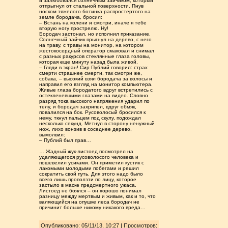
и залюбовался солнечным зайчиком, который
отпрыгнул от стальной поверхности. Пнув
носком тяжелого ботинка распростертого на
земле бородача, бросил:
– Встань на колени и смотри, иначе я тебе
вторую ногу прострелю. Ну!
Бородач застонал, но исполнил приказание.
Солнечный зайчик прыгнул на дерево, с него
на траву, с травы на монитор, на котором
жестокосердный оператор смаковал и снимал
с разных ракурсов стеклянные глаза головы,
которая еще минуту назад была живой.
– Гляди в экран! Сир Публий говорил: страх
смерти страшнее смерти, так смотри же,
собака, – высокий взял бородача за волосы и
направил его взгляд на монитор компьютера.
Живые глаза бородатого вдруг встретились с
остекленевшими глазами на видео. Словно
разряд тока высокого напряжения ударил по
телу, и бородач захрипел, вдруг обмяк,
повалился на бок. Русоволосый бросился к
нему, ткнул пальцем под скулу, подождал
несколько секунд. Метнул в сторону ненужный
нож, лихо вонзив в соседнее дерево,
вымолвил:
– Публий был прав…
… Жадный жук-листоед посмотрел на
удаляющегося русоволосого человека и
пошевелил усиками. Он приметил кустик с
лакомыми молодыми побегами и решил
сократить свой путь. Для этого надо было
всего лишь проползти по лицу, которое
застыло в маске предсмертного ужаса.
Листоед не боялся – он хорошо понимал
разницу между мертвым и живым, как и то, что
валяющийся на опушке леса бородач не
причинит больше никому никакого вреда…
Опубликовано: 05/11/13, 10:27 | Просмотров
: