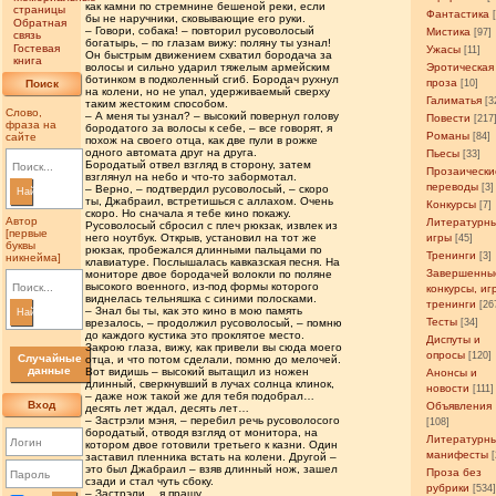
как камни по стремнине бешеной реки, если
страницы
Фантастика
бы не наручники, сковывающие его руки.
Обратная
– Говори, собака! – повторил русоволосый
Мистика
[97]
связь
богатырь, – по глазам вижу: поляну ты узнал!
Гостевая
Ужасы
[11]
Он быстрым движением схватил бородача за
книга
волосы и сильно ударил тяжелым армейским
Эротическая
ботинком в подколенный сгиб. Бородач рухнул
проза
Поиск
[10]
на колени, но не упал, удерживаемый сверху
Галиматья
[3
таким жестоким способом.
Слово,
– А меня ты узнал? – высокий повернул голову
Повести
[217
фраза на
бородатого за волосы к себе, – все говорят, я
Романы
сайте
[84]
похож на своего отца, как две пули в рожке
одного автомата друг на друга.
Пьесы
[33]
Бородатый отвел взгляд в сторону, затем
Прозаически
взглянул на небо и что-то забормотал.
переводы
[3]
– Верно, – подтвердил русоволосый, – скоро
Найти
ты, Джабраил, встретишься с аллахом. Очень
Конкурсы
[7]
скоро. Но сначала я тебе кино покажу.
Автор
Литературн
Русоволосый сбросил с плеч рюкзак, извлек из
[первые
него ноутбук. Открыв, установил на тот же
игры
[45]
буквы
рюкзак, пробежался длинными пальцами по
Тренинги
[3]
никнейма]
клавиатуре. Послышалась кавказская песня. На
Завершенны
мониторе двое бородачей волокли по поляне
высокого военного, из-под формы которого
конкурсы, иг
виднелась тельняшка с синими полосками.
тренинги
[26
– Знал бы ты, как это кино в мою память
Найти
Тесты
врезалось, – продолжил русоволосый, – помню
[34]
до каждого кустика это проклятое место.
Диспуты и
Закрою глаза, вижу, как привели вы сюда моего
опросы
[120]
Случайные
отца, и что потом сделали, помню до мелочей.
данные
Вот видишь – высокий вытащил из ножен
Анонсы и
длинный, сверкнувший в лучах солнца клинок,
новости
[111]
– даже нож такой же для тебя подобрал…
Вход
Объявления
десять лет ждал, десять лет…
– Застрэли мэня, – перебил речь русоволосого
[108]
бородатый, отводя взгляд от монитора, на
Литературн
котором двое готовили третьего к казни. Один
манифесты
заставил пленника встать на колени. Другой –
это был Джабраил – взяв длинный нож, зашел
Проза без
сзади и стал чуть сбоку.
рубрики
[534
– Застрэли… я прашу…