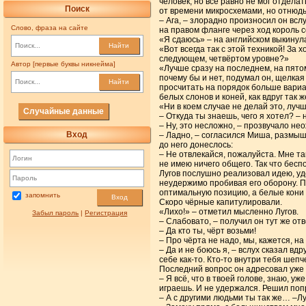
человек, но всё равно не мог отдел
Поиск
от времени микросхемами, но отнюдь
– Ага, – злорадно произносил он всл
Слово, фраза на сайте
на правом фланге через ход король с
«Я сдаюсь» – на английском выкинула
Найти
«Вот всегда так с этой техникой! За
следующем, четвёртом уровне?»
Автор [первые буквы никнейма]
«Лучше сразу на последнем, на пятом»
почему бы и нет, подумал он, щелка
Найти
просчитать на порядок больше вари
белых слонов и коней, как вдруг так 
«Ни в коем случае не делай это, луч
Случайные данные
– Откуда ты знаешь, чего я хотел? –
– Ну, это несложно, – прозвучало не
Вход
– Ладно, – согласился Миша, размышля
до него донеслось:
– Не отвлекайся, пожалуйста. Мне та
не имею ничего общего. Так что беспо
Лугов послушно реализовал идею, уд
неудержимо пробивая его оборону. П
оптимальную позицию, а белые кони
запомнить
Вход
Скоро чёрные капитулировали.
«Лихо!» – отметил мысленно Лугов.
Забыл пароль
|
Регистрация
– Слабовато, – получил он тут же отв
– Да кто ты, чёрт возьми!
– Про чёрта не надо, мы, кажется, на
– Да и не боюсь я, – вслух сказал вд
себе как-то. Кто-то внутри тебя шеп
Последний вопрос он адресовал уже м
– Я всё, что в твоей голове, знаю, у
играешь. И не удержался. Решил поп
– А с другими людьми ты так же… –Лу