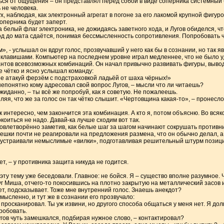
аться от ощущения – он представлял перед собой в виде соперника системный
 не человека.
ух, наблюдая, как электронный агрегат в погоне за его лакомой крупной фигур
оперника будет заперт.
 белый флаг электроника, не дожидаясь заветного хода, и Лугов обиделся, чт
 ход до мата сдаётся, понимая бессмысленность сопротивления. Попробовать ч
, - услышал он вдруг голос, прозвучавший у него как бы в сознании, но так яв
я клавишами. Компьютер на последнем уровне играл медленнее, что не было 
антов всевозможных комбинаций. Он начал привычно развивать фигуры, выво
же чётко и ясно услышал команду:
ше атакуй ферзём с подстраховкой ладьёй от шаха чёрных!»
 непонятно кому адресовал свой вопрос Лугов, – мысли что ли читаешь?
ожиданно, – ты всё же попробуй, как я советую. Не пожалеешь.
я, что же за голос он так чётко слышит. «Чертовщина какая-то», – пронеслось
к интересно, чем закончится эта комбинация. А кто я, потом объясню. Во всяк
коиться не надо. Давай-ка лучше сходим вот так.
овлетворённо заметив, как белые шаг за шагом начинают сокрушать противни
ешки почти не реагировали на предложения размена, что он обычно делал, а
 устраивали немыслимые «вилки», подготавливая решительный штурм позици
ет, – у противника защита никуда не годится.
 эту тему уже беседовали. Главное: не бойся. Я – существо вполне разумное.
руг Миша, отчего-то покосившись на плотно закрытую на металлический засов и
чет, подсказывает. Тоже мне внутренний голос. Знаешь анекдот?
ысленно, и тут же в сознании его прозвучало:
же просканировал. Ты уж извини, но другого способа общаться у меня нет. Я до
робовать.
гов чуть замешкался, подбирая нужное слово, – контактировал?