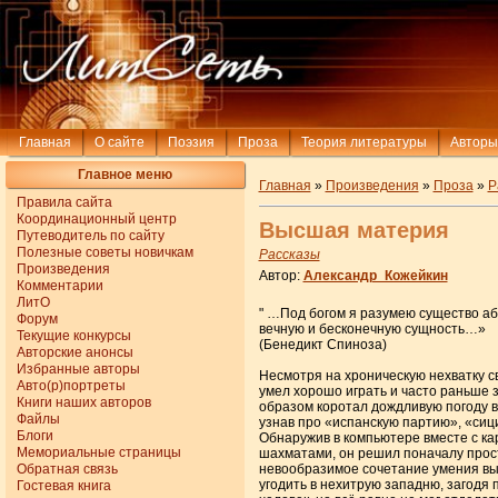
Главная
О сайте
Поэзия
Проза
Теория литературы
Авторы
Главное меню
Главная
»
Произведения
»
Проза
»
Р
Правила сайта
Координационный центр
Высшая материя
Путеводитель по сайту
Полезные советы новичкам
Рассказы
Произведения
Автор:
Александр_Кожейкин
Комментарии
ЛитО
" …Под богом я разумею существо аб
Форум
вечную и бесконечную сущность…»
Текущие конкурсы
(Бенедикт Спиноза)
Авторские анонсы
Избранные авторы
Несмотря на хроническую нехватку с
Авто(р)портреты
умел хорошо играть и часто раньше за
Книги наших авторов
образом коротал дождливую погоду в
Файлы
узнав про «испанскую партию», «сиц
Блоги
Обнаружив в компьютере вместе с к
Мемориальные страницы
шахматами, он решил поначалу прост
Обратная связь
невообразимое сочетание умения вы
угодить в нехитрую западню, загодя 
Гостевая книга