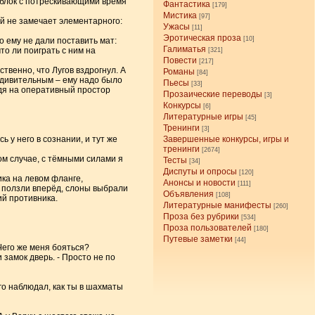
 блок с потрескивающими время
Фантастика
[179]
Мистика
[97]
ой не замечает элементарного:
Ужасы
[11]
Эротическая проза
[10]
о ему не дали поставить мат:
Галиматья
то ли поиграть с ним на
[321]
Повести
[217]
ственно, что Лугов вздрогнул. А
Романы
[84]
удивительным – ему надо было
Пьесы
[33]
дя на оперативный простор
Прозаические переводы
[3]
Конкурсы
[6]
Литературные игры
[45]
Тренинги
[3]
 у него в сознании, и тут же
Завершенные конкурсы, игры и
тренинги
[2674]
ом случае, с тёмными силами я
Тесты
[34]
Диспуты и опросы
[120]
ка на левом фланге,
Анонсы и новости
[111]
 ползли вперёд, слоны выбрали
Объявления
[108]
й противника.
Литературные манифесты
[260]
Проза без рубрики
[534]
Проза пользователей
[180]
Путевые заметки
[44]
 Чего же меня бояться?
 замок дверь. - Просто не по
лго наблюдал, как ты в шахматы