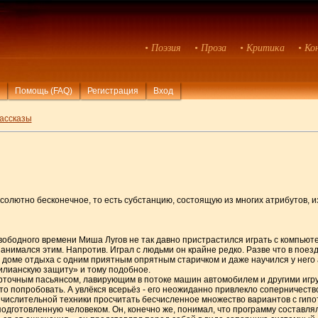
• Поэзия
• Проза
• Критика
• Ко
Помощь (FAQ)
Регистрация
Вход
ассказы
солютно бесконечное, то есть субстанцию, состоящую из многих атрибутов, 
вободного времени Миша Лугов не так давно пристрастился играть с компьюте
нимался этим. Напротив. Играл с людьми он крайне редко. Разве что в поезде
 доме отдыха с одним приятным опрятным старичком и даже научился у него
илианскую защиту» и тому подобное.
арточным пасьянсом, лавирующим в потоке машин автомобилем и другими игр
о попробовать. А увлёкся всерьёз - его неожиданно привлекло соперничеств
числительной техники просчитать бесчисленное множество вариантов с гип
подготовленную человеком. Он, конечно же, понимал, что программу составля