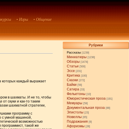
нкурсы
• Игры
• Общение
Рубрики
Рассказы
[1239]
Миниатюры
[1236]
Обзоры
[1474]
Статьи
[500]
Эссе
[231]
Критика
[100]
Сказки
[272]
из которых каждый выражает
Байки
[56]
Сатира
[33]
Фельетоны
[10]
ром в шахматы. И не то, чтобы
Юмористическая проза
[191]
 от скуки и как-то таким
Мемуары
[59]
 азам шахматной стратегии,
Документальная проза
[88]
Эпистолы
[23]
ушками программу с
Новеллы
о с умной машиной,
[65]
отетической возможностью
Подражания
[9]
л программист, такой же
Афоризмы
[28]