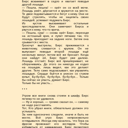
Бирс вскакивает в седло и хватает поводья
другой лошади.
— Пошла, пошла! — орёт он со всей мочи.
Лошадь ржёт, дёргается и кружится на месте.
Те двое подхватываются и бегут к нему. Они не
будут стрелять, чтобы не зацепить своих
лошадей, успевает подумать Бирс.
Из кустов выскакивают остальные
преследователи. Они замечают Бирса и
рвутся к нему, что-то крича.
— Пошла, сука! — снова орёт Бирс, переходя
на истошный крик, и лупит пятками так, что
лошадь приседает на задние ноги. Затем она
срывается с места.
Грохочут выстрелы, Бирс прижимается к
животному, сливается с крупом. Он не
выпускает поводья второй лошади ещё
несколько минут, потом всё же бросает. Когда
они найдут её, Бирс будет уже далеко.
Лошадь отстаёт. Бирс всё пришпоривает, не
оборачиваясь. До этого он никогда не ездил
на лошадях, лишь видел, как это делают
другие. Тело само подсказывает, как управлять
лошадью. Сердце бьётся в унисон со стуком
копыт. Бу-бу-бух, бу-бу-бух, бу-бу-бух… Только
бы сейчас не упасть, думает Бирс.
Только бы не упасть…
* * *
Утром все книги снова стояли в шкафу. Бирс
почему-то не удивился.
— Ну и хорошо, — громко сказал он, — самому
не надо расставлять.
Тот, Кто убрал книги, обязательно должен это
услышать.
За ним однозначно следили, иначе и быть не
могло. Всё утро Бирс непроизвольно
оглядывался. Иногда ему казалось, что Гера на
фреске провожает его взглядом. Чтобы
избавиться от наваждения, Бирс посмотрел