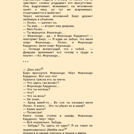
чувствует, словно угадывает его присутствие.
Она вздрагивает, вскакивает, на мгновение
льнёт к окну, но тут же вскрикивает,
отшатывается и выбегает.
Через несколько мгновений Бирс держит
любимую в объятиях.
— Лолес, — шепчет он.
— Ты жив… — вторит ему девушка.
— Моя Лолес…
— Ты вернулся, Фернандо…
— Фернандо... да... я Фернандо Карденос! —
повторяет Бирс. — Я едва не забыл, что меня
зовут Фернандо… Лолес, я Фернандо
Карденос, меня зовут Фернандо…
— Господи всемогущий, что с тобой… —
Девушка прижимает его голову к груди и
плачет. —Ах, Фернандо...
* * *
15
— ¡Dios mío!
Бирс проснулся. Фернандо. Чёрт. Фернандо
Карденос. Вот оно что!
Хуанита трясла его за плечо.
— Что здесь так воняет?
— Фернандо Карденос…
— Что ты несёшь?
— Что?
— Что за вонь?
— Не знаю.
— Бред какой-то… Во сне ты называл меня
Лолес. А книги… Это ты убрал их в шкаф?
— Какие книги?
— Посмотри!
Книги снова стояли в шкафу. Фернандо
Карденос. Чёрт. Чёрт.
— Всё нормально. Забудь.
— Забудь? Ты здесь не один? Я на такое не
16
подписывалась! ¡Maldita sea!
Хуанита в спешке оделась и пошла к двери.