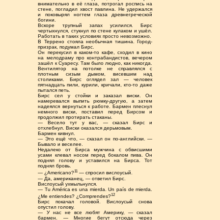
внимательно в её глаза, потрогал роспись на
стене, погладил хвост павлина. Не удержался
и поковырял ногтем глаза древнегреческой
богини.
Вскоре трупный запах усилился. Бирс
чертыхнулся, стукнул по стене кулаком и ушёл.
Работать в таких условиях просто невозможно.
В Террено стояла необычная тишина. Город-
призрак, подумал Бирс.
Он перекусил в каком-то кафе, сходил в кино
на мелодраму про контрабандистов, вечером
зашёл к Суаресу. Там было людно, как никогда.
Вентилятор на потолке не справлялся с
плотным сизым дымом, висевшим над
столиками. Бирс оглядел зал — человек
пятнадцать пили, курили, кричали, кто-то даже
пытался петь.
Бирс сел у стойки и заказал виски. Он
намеревался выпить рюмку-другую, а затем
надеялся вернуться к работе. Бармен плеснул
немного виски, поставил перед Бирсом и
продолжил протирать стаканы.
— Весело тут у вас, — сказал Бирс и
отхлебнул. Виски оказался дерьмовым.
Бармен кивнул.
— Это ещё что, — сказал он по-английски. —
Бывало и веселее.
Недалеко от Бирса мужчина с обвисшими
усами клевал носом перед бокалом пива. Он
поднял голову и уставился на Бирса. Тот
поднял бровь.
11
— ¿Americano?
— спросил вислоусый.
— Да, американец, — ответил Бирс.
Вислоусый ухмыльнулся.
— Tu América es una mierda. Un país de mierda.
12
¿Me entiendes? ¿Comprendes?
Бирс покачал головой. Вислоусый снова
опустил голову.
— У нас не все любят Америку, — сказал
бармен. — Многие бегут отсюда через