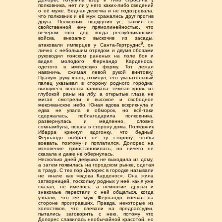
полковника, нет ли у него каких-либо сведений
о её муже. Бедная девочка и не подозревала,
что полковник и её муж сражались друг против
друга. Полковник, подкрутив ус, заявил со
свойственной ему прямолинейностью, что
вечером того дня, когда республиканские
войска, внезапно выскочив из засады,
9
атаковали имперцев у Санта-Гертрудис
, он
лично с небольшим отрядом и двумя обозами
руководил поиском раненых на поле боя и
видел молодого Фернандо Карденоса,
одетого в имперскую форму. Тот лежал
навзничь, сжимая левой рукой винтовку.
Правую руку юнец откинул, его указательный
палец указывал в сторону родного городка;
вьющиеся волосы заливала тёмная кровь из
глубокой раны на лбу, а открытые глаза не
мигая смотрели в высокое и свободное
мексиканское небо. Юная вдова вскрикнула и
едва не упала в обморок, но всё-таки
сдержалась, поблагодарила полковника,
развернулась и медленно, словно
сомнамбула, пошла в сторону дома. Полковник
Ибарра крикнул вдогонку, что бедный
Фернандо выбрал не ту сторону, чтобы
воевать, поэтому и поплатился. Долорес на
мгновение приостановилась, но ничего не
сказала и даже не обернулась.
Несколько дней девушка не выходила из дому,
а затем появилась на городском рынке, одетая
в траур. С тех пор Долорес в городке называли
не иначе как «вдова Карденос». Она жила
затворницей, поскольку родных у неё, как я уже
сказал, не имелось, а немногие друзья и
знакомые перестали с ней общаться, когда
узнали, что её муж Фернандо воевал на
стороне проигравших. Правда, некоторые из
холостяков, что плевали на предрассудки,
пытались заговорить с нею, потому что
Долорес славилась необычайной красотой, но