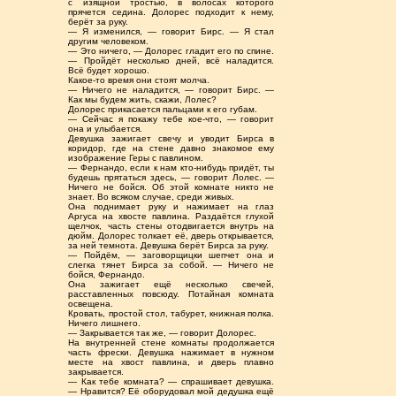
с изящной тростью, в волосах которого
прячется седина. Долорес подходит к нему,
берёт за руку.
— Я изменился, — говорит Бирс. — Я стал
другим человеком.
— Это ничего, — Долорес гладит его по спине.
— Пройдёт несколько дней, всё наладится.
Всё будет хорошо.
Какое-то время они стоят молча.
— Ничего не наладится, — говорит Бирс. —
Как мы будем жить, скажи, Лолес?
Долорес прикасается пальцами к его губам.
— Сейчас я покажу тебе кое-что, — говорит
она и улыбается.
Девушка зажигает свечу и уводит Бирса в
коридор, где на стене давно знакомое ему
изображение Геры с павлином.
— Фернандо, если к нам кто-нибудь придёт, ты
будешь прятаться здесь, — говорит Лолес. —
Ничего не бойся. Об этой комнате никто не
знает. Во всяком случае, среди живых.
Она поднимает руку и нажимает на глаз
Аргуса на хвосте павлина. Раздаётся глухой
щелчок, часть стены отодвигается внутрь на
дюйм. Долорес толкает её, дверь открывается,
за ней темнота. Девушка берёт Бирса за руку.
— Пойдём, — заговорщицки шепчет она и
слегка тянет Бирса за собой. — Ничего не
бойся, Фернандо.
Она зажигает ещё несколько свечей,
расставленных повсюду. Потайная комната
освещена.
Кровать, простой стол, табурет, книжная полка.
Ничего лишнего.
— Закрывается так же, — говорит Долорес.
На внутренней стене комнаты продолжается
часть фрески. Девушка нажимает в нужном
месте на хвост павлина, и дверь плавно
закрывается.
— Как тебе комната? — спрашивает девушка.
— Нравится? Её оборудовал мой дедушка ещё