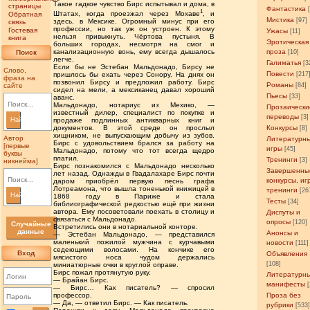
Такое гадкое чувство Бирс испытывал и дома, в
страницы
Фантастика
1
Штатах, когда проезжал через Мохаве
, и
Обратная
Мистика
[97]
здесь, в Мексике. Огромный минус при его
связь
профессии, но так уж он устроен. К этому
Гостевая
Ужасы
[11]
нельзя привыкнуть. Чёртова пустыня. В
книга
Эротическая
больших городах, несмотря на смог и
проза
канализационную вонь, ему всегда дышалось
Поиск
[10]
легче.
Галиматья
[3
Если бы не Эстебан Мальдонадо, Бирсу не
Слово,
Повести
[217
пришлось бы ехать через Сонору. На днях он
фраза на
позвонил Бирсу и предложил работу. Бирс
Романы
сайте
[84]
сидел на мели, а мексиканец давал хороший
Пьесы
[33]
аванс.
Мальдонадо, нотариус из Мехико, —
Прозаически
известный дилер, специалист по покупке и
переводы
[3]
Найти
продаже подлинных антикварных книг и
Конкурсы
документов. В этой среде он прослыл
[8]
хищником, не выпускающим добычу из зубов.
Автор
Литературн
Бирс с удовольствием брался за работу на
[первые
игры
[45]
Мальдонадо, потому что тот всегда щедро
буквы
платил.
Тренинги
[3]
никнейма]
Бирс познакомился с Мальдонадо несколько
Завершенны
лет назад. Однажды в Гвадалахаре Бирс почти
конкурсы, иг
даром приобрёл первую песнь графа
Лотреамона, что вышла тоненькой книжицей в
тренинги
[26
Найти
1868 году в Париже и стала
Тесты
[34]
библиографической редкостью ещё при жизни
автора. Ему посоветовали поехать в столицу и
Диспуты и
связаться с Мальдонадо.
опросы
[120]
Случайные
Встретились они в нотариальной конторе.
данные
Анонсы и
— Эстебан Мальдонадо, — представился
маленький пожилой мужчина с курчавыми
новости
[111]
седеющими волосами. На кончике его
Вход
Объявления
мясистого носа чудом держались
[108]
миниатюрные очки в круглой оправе.
Бирс пожал протянутую руку.
Литературн
— Брайан Бирс.
манифесты
— Бирс… Как писатель? — спросил
Проза без
профессор.
— Да, — ответил Бирс. — Как писатель.
рубрики
[533