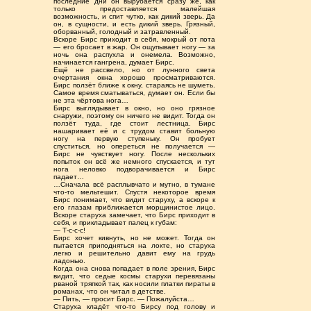
последние дни он вырубается сразу же, как
только предоставляется малейшая
возможность, и спит чутко, как дикий зверь. Да
он, в сущности, и есть дикий зверь. Грязный,
оборванный, голодный и затравленный.
Вскоре Бирс приходит в себя, мокрый от пота
— его бросает в жар. Он ощупывает ногу — за
ночь она распухла и онемела. Возможно,
начинается гангрена, думает Бирс.
Ещё не рассвело, но от лунного света
очертания окна хорошо просматриваются.
Бирс ползёт ближе к окну, стараясь не шуметь.
Самое время сматываться, думает он. Если бы
не эта чёртова нога…
Бирс выглядывает в окно, но оно грязное
снаружи, поэтому он ничего не видит. Тогда он
ползёт туда, где стоит лестница. Бирс
нашаривает её и с трудом ставит больную
ногу на первую ступеньку. Он пробует
спуститься, но опереться не получается —
Бирс не чувствует ногу. После нескольких
попыток он всё же немного спускается, и тут
нога неловко подворачивается и Бирс
падает…
…Сначала всё расплывчато и мутно, в тумане
что-то мельтешит. Спустя некоторое время
Бирс понимает, что видит старуху, а вскоре к
его глазам приближается морщинистое лицо.
Вскоре старуха замечает, что Бирс приходит в
себя, и прикладывает палец к губам:
— Т-с-с-с!
Бирс хочет кивнуть, но не может. Тогда он
пытается приподняться на локте, но старуха
легко и решительно давит ему на грудь
ладонью.
Когда она снова попадает в поле зрения, Бирс
видит, что седые космы старухи перевязаны
рваной тряпкой так, как носили платки пираты в
романах, что он читал в детстве.
— Пить, — просит Бирс. — Пожалуйста…
Старуха кладёт что-то Бирсу под голову и