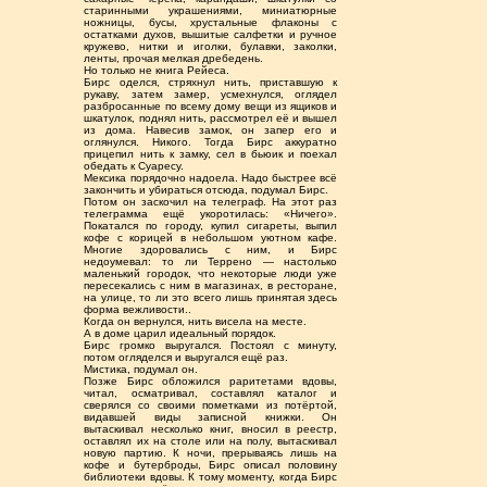
старинными украшениями, миниатюрные
ножницы, бусы, хрустальные флаконы с
остатками духов, вышитые салфетки и ручное
кружево, нитки и иголки, булавки, заколки,
ленты, прочая мелкая дребедень.
Но только не книга Рейеса.
Бирс оделся, стряхнул нить, приставшую к
рукаву, затем замер, усмехнулся, оглядел
разбросанные по всему дому вещи из ящиков и
шкатулок, поднял нить, рассмотрел её и вышел
из дома. Навесив замок, он запер его и
оглянулся. Никого. Тогда Бирс аккуратно
прицепил нить к замку, сел в бьюик и поехал
обедать к Суаресу.
Мексика порядочно надоела. Надо быстрее всё
закончить и убираться отсюда, подумал Бирс.
Потом он заскочил на телеграф. На этот раз
телеграмма ещё укоротилась: «Ничего».
Покатался по городу, купил сигареты, выпил
кофе с корицей в небольшом уютном кафе.
Многие здоровались с ним, и Бирс
недоумевал: то ли Террено — настолько
маленький городок, что некоторые люди уже
пересекались с ним в магазинах, в ресторане,
на улице, то ли это всего лишь принятая здесь
форма вежливости..
Когда он вернулся, нить висела на месте.
А в доме царил идеальный порядок.
Бирс громко выругался. Постоял с минуту,
потом огляделся и выругался ещё раз.
Мистика, подумал он.
Позже Бирс обложился раритетами вдовы,
читал, осматривал, составлял каталог и
сверялся со своими пометками из потёртой,
видавшей виды записной книжки. Он
вытаскивал несколько книг, вносил в реестр,
оставлял их на столе или на полу, вытаскивал
новую партию. К ночи, прерываясь лишь на
кофе и бутерброды, Бирс описал половину
библиотеки вдовы. К тому моменту, когда Бирс