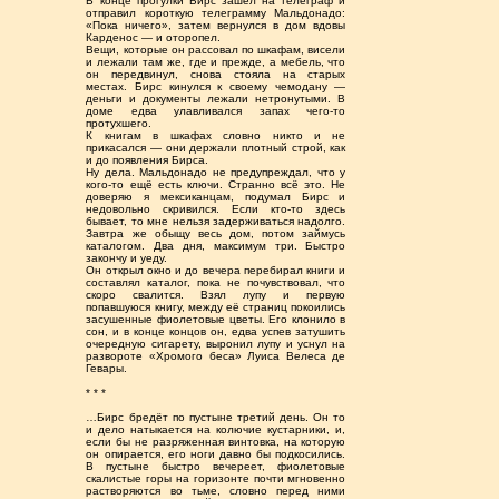
В конце прогулки Бирс зашёл на телеграф и
отправил короткую телеграмму Мальдонадо:
«Пока ничего», затем вернулся в дом вдовы
Карденос — и оторопел.
Вещи, которые он рассовал по шкафам, висели
и лежали там же, где и прежде, а мебель, что
он передвинул, снова стояла на старых
местах. Бирс кинулся к своему чемодану —
деньги и документы лежали нетронутыми. В
доме едва улавливался запах чего-то
протухшего.
К книгам в шкафах словно никто и не
прикасался — они держали плотный строй, как
и до появления Бирса.
Ну дела. Мальдонадо не предупреждал, что у
кого-то ещё есть ключи. Странно всё это. Не
доверяю я мексиканцам, подумал Бирс и
недовольно скривился. Если кто-то здесь
бывает, то мне нельзя задерживаться надолго.
Завтра же обыщу весь дом, потом займусь
каталогом. Два дня, максимум три. Быстро
закончу и уеду.
Он открыл окно и до вечера перебирал книги и
составлял каталог, пока не почувствовал, что
скоро свалится. Взял лупу и первую
попавшуюся книгу, между её страниц покоились
засушенные фиолетовые цветы. Его клонило в
сон, и в конце концов он, едва успев затушить
очередную сигарету, выронил лупу и уснул на
развороте «Хромого беса» Луиса Велеса де
Гевары.
* * *
…Бирс бредёт по пустыне третий день. Он то
и дело натыкается на колючие кустарники, и,
если бы не разряженная винтовка, на которую
он опирается, его ноги давно бы подкосились.
В пустыне быстро вечереет, фиолетовые
скалистые горы на горизонте почти мгновенно
растворяются во тьме, словно перед ними