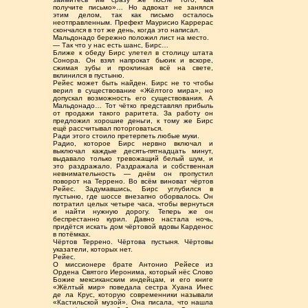
получите письмо»… Но адвокат не занялся
этим делом, так как письмо осталось
неотправленным. Префект Маурисио Каррерас
скончался в тот же день, когда это написал.
Мальдонадо бережно положил лист на место.
— Так что у нас есть шанс, Бирс…
Ближе к обеду Бирс улетел в столицу штата
Сонора. Он взял напрокат бьюик и вскоре,
сжимая зубы и проклиная всё на свете,
вклинился в пустыню.
Рейес может быть найден. Бирс не то чтобы
верил в существование «Жёлтого мира», но
допускал возможность его существования. А
Мальдонадо… Тот чётко представлял прибыль
от продажи такого раритета. За работу он
предложил хорошие деньги, к тому же Бирс
ещё рассчитывал поторговаться.
Ради этого стоило претерпеть любые муки.
Радио, которое Бирс нервно включал и
выключал каждые десять-пятнадцать минут,
выдавало только тревожащий белый шум, и
это раздражало. Раздражала и собственная
невнимательность — днём он пропустил
поворот на Террено. Во всём виноват чёртов
Рейес. Задумавшись, Бирс углубился в
пустыню, где шоссе внезапно оборвалось. Он
потратил целых четыре часа, чтобы вернуться
и найти нужную дорогу. Теперь же он
беспрестанно курил. Давно настала ночь,
придётся искать дом чёртовой вдовы Карденос
в потёмках.
Чёртов Террено. Чёртова пустыня. Чёртовы
указатели, которых нет.
Рейес.
О миссионере брате Антонио Рейесе из
Ордена Святого Иеронима, который нёс Слово
Божие мексиканским индейцам, и его книге
«Жёлтый мир» поведала сестра Хуана Инес
де ла Крус, которую современники называли
«Кастильской музой». Она писала, что нашла