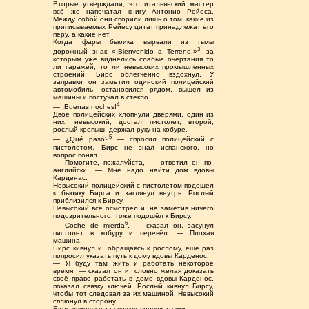
Вторые утверждали, что итальянский мастер
всё же напечатал книгу Антонио Рейеса.
Между собой они спорили лишь о том, какие из
приписываемых Рейесу цитат принадлежат его
перу, а какие нет.
Когда фары бьюика вырвали из тьмы
3
дорожный знак «¡Bienvenido a Terreno!»
, за
которым уже виднелись слабые очертания то
ли гаражей, то ли невысоких промышленных
строений, Бирс облегчённо вздохнул. У
заправки он заметил одинокий полицейский
автомобиль, остановился рядом, вышел из
машины и постучал в стекло.
4
— ¡Buenas noches!
Двое полицейских хлопнули дверями, один из
них, невысокий, достал пистолет, второй,
рослый крепыш, держал руку на кобуре.
5
— ¿Qué pasó?
— спросил полицейский с
пистолетом. Бирс не знал испанского, но
вопрос понял.
— Помогите, пожалуйста, — ответил он по-
английски. — Мне надо найти дом вдовы
Карденас.
Невысокий полицейский с пистолетом подошёл
к бьюику Бирса и заглянул внутрь. Рослый
приблизился к Бирсу.
Невысокий всё осмотрел и, не заметив ничего
подозрительного, тоже подошёл к Бирсу.
6
— Coche de mierda
, — сказал он, засунул
пистолет в кобуру и перевёл: — Плохая
машина.
Бирс кивнул и, обращаясь к рослому, ещё раз
попросил указать путь к дому вдовы Карденос.
— Я буду там жить и работать некоторое
время, — сказал он и, словно желая доказать
своё право работать в доме вдовы Карденос,
показал связку ключей. Рослый кивнул Бирсу,
чтобы тот следовал за их машиной. Невысокий
сплюнул в сторону.
Бирс двинулся за своими провожатыми.