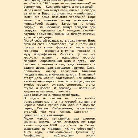
— «Бьюик» 1970 года — плохая машина? —
буркнул он. — Купи себе такую, а потом вякай.
Через несколько минут полицейские, а следом
за ними и Бирс, остановились у небольшого
каменного дома, покрытого черепицей. Бирс
вышел и помахал вслед отъезжающей
полицейской машине. Затем он не спеша
покурил, за несколько минут оглядел дом
снаружи, подхватил свой чемодан, смахнул
паутину с замочной скважины, звякнул ключами
и распахнул дверь.
Густой спёртый воздух, хоть режь ножом. Бирс
включил свет и осмотрелся. Кухня, гостиная с
окнами на улицу, фреска в левом крыле
коридора — женщина в тунике, похожая на
музу прерафаэлита Россетти, у её ног
красуется павлин с раскрытым хвостом.
Лепнина, обрамляющая окна и двери. Две
спальни с окнами в сад, куда выходила и
задняя дверь, запирающаяся изнутри. Охра,
оранжевый, кое-где салатовый. Глиняная
посуда в нишах в качестве декора. В гостиной
статуя Девы Марии Гваделупской. Все комнаты
населял антиквариат: шкафы, комоды, диваны,
тумбы, кровати, сундуки, секретеры, столы,
стулья и кресла. И повсюду — плетённые
коврики из пальмового волокна.
Бирс открыл окна, чтобы проветрить.
В одной из спален на стене висела
репродукция картины, на которой женщина в
чёрном платье преклонила колени в молитве
перед Святым Себастьяном, пронзённым
стрелой. «Ex voto. Анхель Саррага», —
прочитал Бирс имя автора.
Рядом угрюмо притаились два широких
книжных шкафа. Бегло осмотрев их, Бирс
нашёл издание 1868 года «Гаспар из Тьмы»,
вышедшее во Франции, «Книгу оборотней»
1865 года, «Жизнеописание Гусмана де
Альфараче, наблюдателя жизни