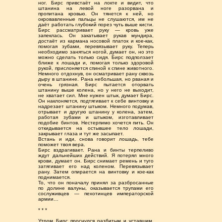
ног. Бирс привстаёт на локте и видит, что
штанина на левой ноге разорвана и
пропитана кровью. Он тянется к ней, но
окровавленные пальцы не слушаются, им не
даёт работать глубокий порез чуть выше кисти.
Бирс рассматривает руку — кровь уже
запеклась. Он закатывает рукав мундира,
достаёт из кармана носовой платок и кое-как,
помогая зубами, перевязывает руку. Теперь
необходимо заняться ногой, думает он, но это
можно сделать только сидя. Бирс подползает
ближе к лошади и, помогая только здоровой
рукой, прислоняется спиной к спине животного.
Немного отдохнув, он осматривает рану сквозь
дыру в штанине. Рана небольшая, но рваная и
очень грязная. Бирс пытается оторвать
штанину выше колена, но у него не выходит,
не хватает сил. Мне нужен штык, думает Бирс.
Он наклоняется, подтягивает к себе винтовку и
надрезает штанину штыком. Немного подумав,
отрывает и другую штанину у колена, затем,
работая зубами и штыком, изготавливает
подобие бинтов. Нестерпимо хочется пить. Он
откидывается на остывшее тело лошади,
закрывает глаза и тут же засыпает.
Встань и иди, снова говорит лошадь, тебе
поможет твоя вера.
Бирс вздрагивает. Рана и бинты терпеливо
ждут дальнейших действий. Я потерял много
крови, думает он. Бирс снимает ремень и туго
затягивает его над коленом. Перевязывает
рану. Затем опирается на винтовку и кое-как
поднимается.
То, что он поначалу принял за разбросанные
по долине валуны, оказывается трупами его
сослуживцев — пехотинцев императорской
армии…
* * *
Утром Бирс проснулся разбитым и уставшим,