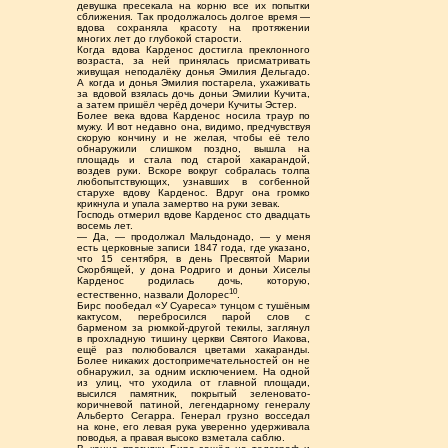
девушка пресекала на корню все их попытки
сближения. Так продолжалось долгое время —
вдова сохраняла красоту на протяжении
многих лет до глубокой старости.
Когда вдова Карденос достигла преклонного
возраста, за ней принялась присматривать
живущая неподалёку донья Эмилия Дельгадо.
А когда и донья Эмилия постарела, ухаживать
за вдовой взялась дочь доньи Эмилии Кучита,
а затем пришёл черёд дочери Кучиты Эстер.
Более века вдова Карденос носила траур по
мужу. И вот недавно она, видимо, предчувствуя
скорую кончину и не желая, чтобы её тело
обнаружили слишком поздно, вышла на
площадь и стала под старой хакарандой,
воздев руки. Вскоре вокруг собралась толпа
любопытствующих, узнавших в согбенной
старухе вдову Карденос. Вдруг она громко
крикнула и упала замертво на руки зевак.
Господь отмерил вдове Карденос сто двадцать
восемь лет.
— Да, — продолжал Мальдонадо, — у меня
есть церковные записи 1847 года, где указано,
что 15 сентября, в день Пресвятой Марии
Скорбящей, у дона Родриго и доньи Хиселы
Карденос родилась дочь, которую,
10
естественно, назвали Долорес
.
Бирс пообедал «У Суареса» тунцом с тушёным
кактусом, перебросился парой слов с
барменом за рюмкой-другой текилы, заглянул
в прохладную тишину церкви Святого Иакова,
ещё раз полюбовался цветами хакаранды.
Более никаких достопримечательностей он не
обнаружил, за одним исключением. На одной
из улиц, что уходила от главной площади,
высился памятник, покрытый зеленовато-
коричневой патиной, легендарному генералу
Альберто Сегарра. Генерал грузно восседал
на коне, его левая рука уверенно удерживала
поводья, а правая высоко взметала саблю.