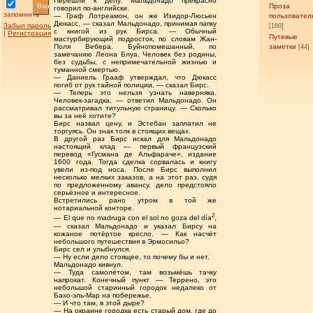
Перешли к делу. Мальдонадо прекрасно
Вход
Проза
говорил по-английски.
запомнить
пользовател
— Граф Лотреамон, он же Изидор-Люсьен
Дюкасс, — сказал Мальдонадо, принимая папку
Забыл пароль
[180]
с книгой из рук Бирса. — Обычный
|
Регистрация
Путевые
мастурбирующий подросток, по словам Жан-
заметки
Поля Вебера. Буйнопомешанный, по
[44]
замечанию Леона Блуа. Человек без родины,
без судьбы, с непримечательной жизнью и
туманной смертью.
— Даниель Грааф утверждал, что Дюкасс
погиб от рук тайной полиции, — сказал Бирс.
— Теперь это нельзя узнать наверняка.
Человек-загадка, — ответил Мальдонадо. Он
рассматривал титульную страницу. — Сколько
вы за неё хотите?
Бирс назвал цену, и Эстебан заплатил не
торгуясь. Он знак толк в стоящих вещах.
В другой раз Бирс искал для Мальдонадо
настоящий клад — первый французский
перевод «Гусмана де Альфараче», издание
1600 года. Тогда сделка сорвалась и книгу
увели из-под носа. После Бирс выполнил
несколько мелких заказов, а на этот раз, судя
по предложенному авансу, дело предстояло
серьёзное и интересное.
Встретились рано утром в той же
нотариальной конторе.
2
— El que no madruga con el sol no goza del día
,
— сказал Мальдонадо и указал Бирсу на
кожаное потёртое кресло. — Как насчёт
небольшого путешествия в Эрмосильо?
Бирс сел и улыбнулся.
— Ну если дело стоящее, то почему бы и нет.
Мальдонадо кивнул.
— Туда самолётом, там возьмёшь тачку
напрокат. Конечный пункт — Террено, это
небольшой старинный городок недалеко от
Бахо-эль-Мар на побережье.
— И что там, в этой дыре?
— На окраине городка есть старый дом, где до