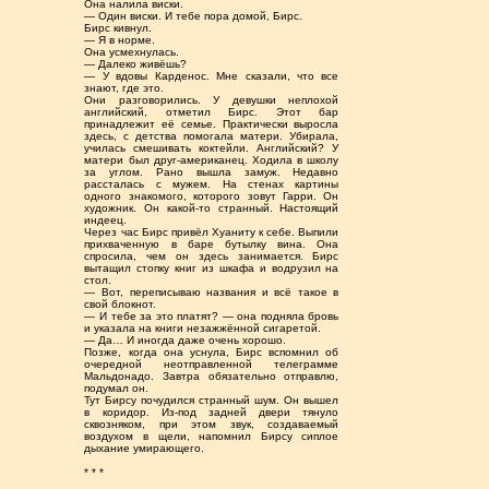
Она налила виски.
— Один виски. И тебе пора домой, Бирс.
Бирс кивнул.
— Я в норме.
Она усмехнулась.
— Далеко живёшь?
— У вдовы Карденос. Мне сказали, что все
знают, где это.
Они разговорились. У девушки неплохой
английский, отметил Бирс. Этот бар
принадлежит её семье. Практически выросла
здесь, с детства помогала матери. Убирала,
училась смешивать коктейли. Английский? У
матери был друг-американец. Ходила в школу
за углом. Рано вышла замуж. Недавно
рассталась с мужем. На стенах картины
одного знакомого, которого зовут Гарри. Он
художник. Он какой-то странный. Настоящий
индеец.
Через час Бирс привёл Хуаниту к себе. Выпили
прихваченную в баре бутылку вина. Она
спросила, чем он здесь занимается. Бирс
вытащил стопку книг из шкафа и водрузил на
стол.
— Вот, переписываю названия и всё такое в
свой блокнот.
— И тебе за это платят? — она подняла бровь
и указала на книги незажжённой сигаретой.
— Да… И иногда даже очень хорошо.
Позже, когда она уснула, Бирс вспомнил об
очередной неотправленной телеграмме
Мальдонадо. Завтра обязательно отправлю,
подумал он.
Тут Бирсу почудился странный шум. Он вышел
в коридор. Из-под задней двери тянуло
сквозняком, при этом звук, создаваемый
воздухом в щели, напомнил Бирсу сиплое
дыхание умирающего.
* * *