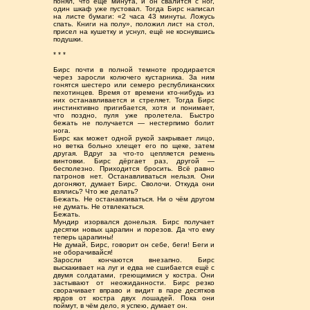
понял, что ещё минута, и он свалится с ног,
один шкаф уже пустовал. Тогда Бирс написал
на листе бумаги: «2 часа 43 минуты. Ложусь
спать. Книги на полу», положил лист на стол,
присел на кушетку и уснул, ещё не коснувшись
подушки.
* * *
Бирс почти в полной темноте продирается
через заросли колючего кустарника. За ним
гонятся шестеро или семеро республиканских
пехотинцев. Время от времени кто-нибудь из
них останавливается и стреляет. Тогда Бирс
инстинктивно пригибается, хотя и понимает,
что поздно, пуля уже пролетела. Быстро
бежать не получается — нестерпимо болит
нога.
Бирс как может одной рукой закрывает лицо,
но ветка больно хлещет его по щеке, затем
другая. Вдруг за что-то цепляется ремень
винтовки. Бирс дёргает раз, другой —
бесполезно. Приходится бросить. Всё равно
патронов нет. Останавливаться нельзя. Они
догоняют, думает Бирс. Сволочи. Откуда они
взялись? Что же делать?
Бежать. Не останавливаться. Ни о чём другом
не думать. Не отвлекаться.
Бежать.
Мундир изорвался донельзя. Бирс получает
десятки новых царапин и порезов. Да что ему
теперь царапины!
Не думай, Бирс, говорит он себе, беги! Беги и
не оборачивайся!
Заросли кончаются внезапно. Бирс
выскакивает на луг и едва не сшибается ещё с
двумя солдатами, греющимися у костра. Они
застывают от неожиданности. Бирс резко
сворачивает вправо и видит в паре десятков
ярдов от костра двух лошадей. Пока они
поймут, в чём дело, я успею, думает он.