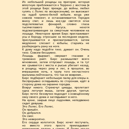
Из небольшой рощицы на пригорке, которая
вплотную приближается к Террено с востока (в
этой рощице Бирс прежде, до войны, любил
гулять с Лолес по воскресеньям), он выезжает
на худой грязно-белой кобыле, когда уже
совсем темнеет, и останавливается. Городок
внизу спит, и лишь кое-где светятся огни
подслеповатых фонарей, словно глаза
тысячеглавого Аргуса, нехотя
подсматривающие за смертным человеком на
лошади. Некоторое время Бирс приглаживает
усы и бороду, отросшие за последние недели,
прислушивается и присматривается, затем
медленно слезает с кобылы, стараясь не
разбередить рану на ноге.
К дому надо подойти тихо, думает он. Очень
тихо. Совсем бесшумно.
Лошадь фыркает, сверкает глазами и
тревожно ржёт. Бирс размышляет всего
мгновение, затем отпускает лошадь, и та тут
же срывается с места и рысью убегает назад,
в рощицу, через реку и лес, в прошлое, во
вчерашнюю ночь, к трупу того несчастного
мальчика-лейтенанта, что так не вовремя...
Бирс подбирает небольшую палку для опоры и,
беспрерывно оглядываясь по сторонам, идёт в
сторону дома на окраине городка.
Вокруг никого. Стрекочут цикады, пролетает
одна летучая мышь, затем другая, третья.
Бирс почти беззвучно подходит к освещённому
окну своего дома и заглядывает в него.
На кухне, закрыв лицо ладонями, неподвижно
сидит девушка.
Это Лолес. Его Лолес.
Он пришёл.
Он добрался.
Он смог.
Это невероятно.
Его сердце колотится. Бирс хочет постучать,
но вместо этого просто прикладывает
изрезанную ладонь к стеклу. И Лолес что-то