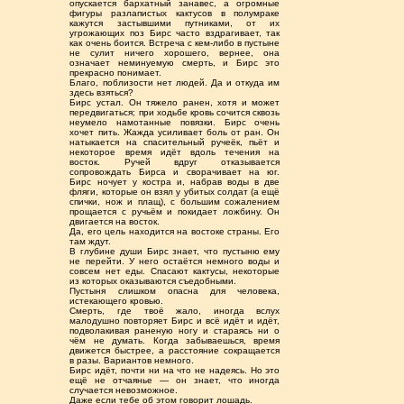
опускается бархатный занавес, а огромные
фигуры разлапистых кактусов в полумраке
кажутся застывшими путниками, от их
угрожающих поз Бирс часто вздрагивает, так
как очень боится. Встреча с кем-либо в пустыне
не сулит ничего хорошего, вернее, она
означает неминуемую смерть, и Бирс это
прекрасно понимает.
Благо, поблизости нет людей. Да и откуда им
здесь взяться?
Бирс устал. Он тяжело ранен, хотя и может
передвигаться; при ходьбе кровь сочится сквозь
неумело намотанные повязки. Бирс очень
хочет пить. Жажда усиливает боль от ран. Он
натыкается на спасительный ручеёк, пьёт и
некоторое время идёт вдоль течения на
восток. Ручей вдруг отказывается
сопровождать Бирса и сворачивает на юг.
Бирс ночует у костра и, набрав воды в две
фляги, которые он взял у убитых солдат (а ещё
спички, нож и плащ), с большим сожалением
прощается с ручьём и покидает ложбину. Он
двигается на восток.
Да, его цель находится на востоке страны. Его
там ждут.
В глубине души Бирс знает, что пустыню ему
не перейти. У него остаётся немного воды и
совсем нет еды. Спасают кактусы, некоторые
из которых оказываются съедобными.
Пустыня слишком опасна для человека,
истекающего кровью.
Смерть, где твоё жало, иногда вслух
малодушно повторяет Бирс и всё идёт и идёт,
подволакивая раненую ногу и стараясь ни о
чём не думать. Когда забываешься, время
движется быстрее, а расстояние сокращается
в разы. Вариантов немного.
Бирс идёт, почти ни на что не надеясь. Но это
ещё не отчаянье — он знает, что иногда
случается невозможное.
Даже если тебе об этом говорит лошадь.