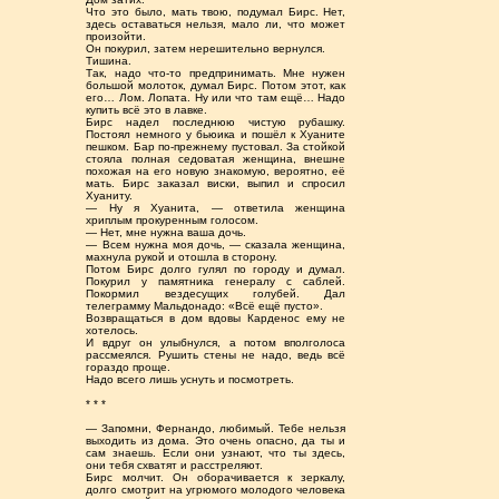
Что это было, мать твою, подумал Бирс. Нет,
здесь оставаться нельзя, мало ли, что может
произойти.
Он покурил, затем нерешительно вернулся.
Тишина.
Так, надо что-то предпринимать. Мне нужен
большой молоток, думал Бирс. Потом этот, как
его… Лом. Лопата. Ну или что там ещё… Надо
купить всё это в лавке.
Бирс надел последнюю чистую рубашку.
Постоял немного у бьюика и пошёл к Хуаните
пешком. Бар по-прежнему пустовал. За стойкой
стояла полная седоватая женщина, внешне
похожая на его новую знакомую, вероятно, её
мать. Бирс заказал виски, выпил и спросил
Хуаниту.
— Ну я Хуанита, — ответила женщина
хриплым прокуренным голосом.
— Нет, мне нужна ваша дочь.
— Всем нужна моя дочь, — сказала женщина,
махнула рукой и отошла в сторону.
Потом Бирс долго гулял по городу и думал.
Покурил у памятника генералу с саблей.
Покормил вездесущих голубей. Дал
телеграмму Мальдонадо: «Всё ещё пусто».
Возвращаться в дом вдовы Карденос ему не
хотелось.
И вдруг он улыбнулся, а потом вполголоса
рассмеялся. Рушить стены не надо, ведь всё
гораздо проще.
Надо всего лишь уснуть и посмотреть.
* * *
— Запомни, Фернандо, любимый. Тебе нельзя
выходить из дома. Это очень опасно, да ты и
сам знаешь. Если они узнают, что ты здесь,
они тебя схватят и расстреляют.
Бирс молчит. Он оборачивается к зеркалу,
долго смотрит на угрюмого молодого человека