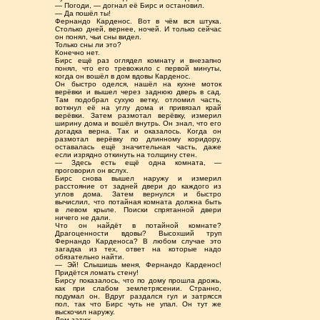
— Погоди, — догнал её Бирс и остановил.
— Да пошёл ты!
Фернандо Карденос. Вот в чём вся штука.
Столько дней, вернее, ночей. И только сейчас
он понял, чьи сны видел.
Только сны ли это?
Конечно нет.
Бирс ещё раз оглядел комнату и внезапно
понял, что его тревожило с первой минуты,
когда он вошёл в дом вдовы Карденос.
Он быстро оделся, нашёл на кухне моток
верёвки и вышел через заднюю дверь в сад.
Там подобрал сухую ветку, отломил часть,
воткнул её на углу дома и привязал край
верёвки. Затем размотал верёвку, измерил
ширину дома и вошёл внутрь. Он знал, что его
догадка верна. Так и оказалось. Когда он
размотал верёвку по длинному коридору,
оставалась ещё значительная часть, даже
если изрядно откинуть на толщину стен.
— Здесь есть ещё одна комната, —
проговорил он вслух.
Бирс снова вышел наружу и измерил
расстояние от задней двери до каждого из
углов дома. Затем вернулся и быстро
вычислил, что потайная комната должна быть
в левом крыле. Поиски спрятанной двери
ничего не дали.
Что он найдёт в потайной комнате?
Драгоценности вдовы? Высохший труп
Фернандо Карденоса? В любом случае это
загадка из тех, ответ на которые надо
обязательно найти.
— Эй! Слышишь меня, Фернандо Карденос!
Придётся ломать стену!
Бирсу показалось, что по дому прошла дрожь,
как при слабом землетрясении. Странно,
подумал он. Вдруг раздался гул и затрясся
пол, так что Бирс чуть не упал. Он тут же
выскочил наружу.
Дом затих.