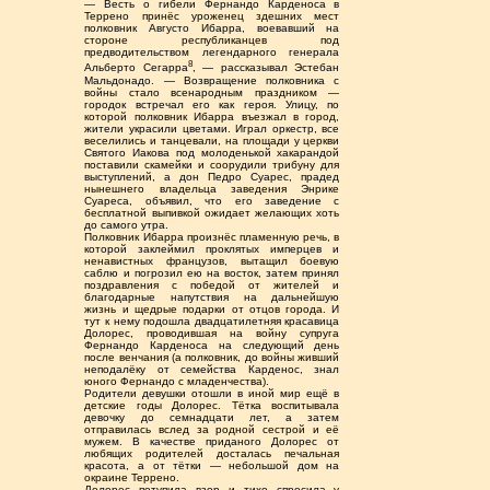
— Весть о гибели Фернандо Карденоса в
Террено принёс уроженец здешних мест
полковник Августо Ибарра, воевавший на
стороне республиканцев под
предводительством легендарного генерала
8
Альберто Сегарра
, — рассказывал Эстебан
Мальдонадо. — Возвращение полковника с
войны стало всенародным праздником —
городок встречал его как героя. Улицу, по
которой полковник Ибарра въезжал в город,
жители украсили цветами. Играл оркестр, все
веселились и танцевали, на площади у церкви
Святого Иакова под молоденькой хакарандой
поставили скамейки и соорудили трибуну для
выступлений, а дон Педро Суарес, прадед
нынешнего владельца заведения Энрике
Суареса, объявил, что его заведение с
бесплатной выпивкой ожидает желающих хоть
до самого утра.
Полковник Ибарра произнёс пламенную речь, в
которой заклеймил проклятых имперцев и
ненавистных французов, вытащил боевую
саблю и погрозил ею на восток, затем принял
поздравления с победой от жителей и
благодарные напутствия на дальнейшую
жизнь и щедрые подарки от отцов города. И
тут к нему подошла двадцатилетняя красавица
Долорес, проводившая на войну супруга
Фернандо Карденоса на следующий день
после венчания (а полковник, до войны живший
неподалёку от семейства Карденос, знал
юного Фернандо с младенчества).
Родители девушки отошли в иной мир ещё в
детские годы Долорес. Тётка воспитывала
девочку до семнадцати лет, а затем
отправилась вслед за родной сестрой и её
мужем. В качестве приданого Долорес от
любящих родителей досталась печальная
красота, а от тётки — небольшой дом на
окраине Террено.
Долорес потупила взор и тихо спросила у