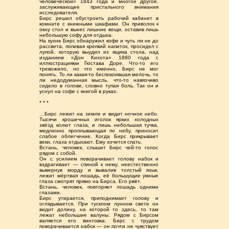
человеческой» 1843 года и многое другое,
заслуживающее пристального внимания
исследователя.
Бирс решил обустроить рабочий кабинет в
комнате с книжными шкафами. Он приволок к
окну стол и вынес лишние вещи, оставив лишь
небольшую софу для отдыха.
На кухне Бирс обнаружил кофе и чуть ли не до
рассвета, попивая крепкий напиток, просидел с
лупой, которую выудил из ящика стола, над
изданием «Дон Кихота» 1880 года с
иллюстрациями Гюстава Доре. Что-то его
тревожило, но что именно, Бирс не мог
понять. То ли какая-то беспокоившая мелочь, то
ли недодуманная мысль, что-то навязчиво
сидело в голове, словно тупая боль. Так он и
уснул на софе с книгой в руках.
* * *
…Бирс лежит на земле и видит ночное небо.
Тысячи крошечных иголок ярких холодных
звёзд колют глаза, и лишь небольшая тучка,
медленно проплывающая по небу, приносит
слабое облегчение. Когда Бирс прикрывает
веки, глаза отдыхают. Ему хочется спать.
Встань, человек, слышит Бирс чей-то голос
рядом с собой.
Он с усилием поворачивает голову набок и
вздрагивает — спиной к нему, неестественно
вывернув морду и вывалив толстый язык,
лежит мёртвая лошадь, её большущие умные
глаза смотрят прямо на Бирса. Его рвёт.
Встань, человек, повторяет лошадь одними
глазами.
Бирс утирается, приподнимает голову и
оглядывается. При тусклом лунном свете он
видит долину, на которой то здесь, то там
лежат небольшие валуны. Рядом с Бирсом
валяется его винтовка. Бирс с трудом
поворачивается набок — он почти не чувствует