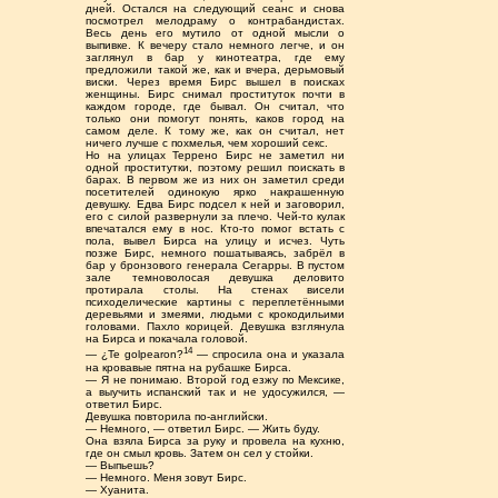
дней. Остался на следующий сеанс и снова
посмотрел мелодраму о контрабандистах.
Весь день его мутило от одной мысли о
выпивке. К вечеру стало немного легче, и он
заглянул в бар у кинотеатра, где ему
предложили такой же, как и вчера, дерьмовый
виски. Через время Бирс вышел в поисках
женщины. Бирс снимал проституток почти в
каждом городе, где бывал. Он считал, что
только они помогут понять, каков город на
самом деле. К тому же, как он считал, нет
ничего лучше с похмелья, чем хороший секс.
Но на улицах Террено Бирс не заметил ни
одной проститутки, поэтому решил поискать в
барах. В первом же из них он заметил среди
посетителей одинокую ярко накрашенную
девушку. Едва Бирс подсел к ней и заговорил,
его с силой развернули за плечо. Чей-то кулак
впечатался ему в нос. Кто-то помог встать с
пола, вывел Бирса на улицу и исчез. Чуть
позже Бирс, немного пошатываясь, забрёл в
бар у бронзового генерала Сегарры. В пустом
зале темноволосая девушка деловито
протирала столы. На стенах висели
психоделические картины с переплетёнными
деревьями и змеями, людьми с крокодильими
головами. Пахло корицей. Девушка взглянула
на Бирса и покачала головой.
14
— ¿Te golpearon?
— спросила она и указала
на кровавые пятна на рубашке Бирса.
— Я не понимаю. Второй год езжу по Мексике,
а выучить испанский так и не удосужился, —
ответил Бирс.
Девушка повторила по-английски.
— Немного, — ответил Бирс. — Жить буду.
Она взяла Бирса за руку и провела на кухню,
где он смыл кровь. Затем он сел у стойки.
— Выпьешь?
— Немного. Меня зовут Бирс.
— Хуанита.