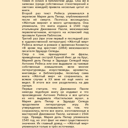
томик in octavo в библиотеке деда. Она же в
записках (среди собственных стихотворений и
светских комедий) привела несколько цитат из
книги.
Второй раз текст Рейеса упоминался в
переписке Марии дель Пилар, опубликованной
после её смерти. Поэтесса восхищалась
«Жёлтым миром» и много цитировала. Она
упоминала, что книга издана в 1540 году
итальянцем Джиованни Паоли, мексиканским
первопечатником, которого на испанский лад
прозвали Хуаном Паблосом.
Третий раз (при этом первый и последний раз
в художественной литературе) «Жёлтый мир»
Рейеса всплыл в романе о временах Конкисты
«В крови под крестом» (1864) мексиканского
писателя Эдуардо Сепеды.
Спор о том, принадлежат ли фразы,
приведённые сестрой Хуаной Инес де ла Крус,
Марией дель Пилар и Эдуардо Сепедой перу
Антонио Рейеса или они выдавали за таковые
собственные измышления, вели многие
литературоведы, искусствоведы, архивисты,
книговеды и библиографы, поскольку сама
книга «Жёлтый мир» не сохранилась, во
всяком случае в ХХ веке её ещё никто не
видел. В итоге все они разделились на два
лагеря.
Первые считали, что Джиованни Паоли
никогда подобную книгу не издавал и что
произведение Антонио Рейеса и все цитаты
из него выдумала «Кастильская муза», а
Мария дель Пилар и Эдуардо Сепеда
продолжили литературную игру. Их
утверждения основывались на том, что
сохранились почти все книги, изготовленные в
мастерской Джиованни Паоли, начиная с 1544
года. Правда, Мария дель Пилар упоминала
1540 год, но этот факт не имел существенного
значения. Их главный довод — «Жёлтый мир»
упоминался только в трёх источниках.