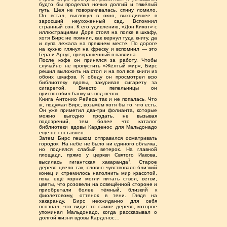
будто бы проделал ночью долгий и тяжёлый
путь. Шея не поворачивалась, спину ломило.
Он встал, выглянул в окно, выходившее в
заросший неухоженный сад. Вспомнил
странный сон. К его удивлению, «Дон Кихот» с
иллюстрациями Доре стоял на полке в шкафу,
хотя Бирс не помнил, как вернул туда книгу, да
и лупа лежала на прежнем месте. По дороге
на кухню глянул на фреску и вспомнил — это
Гера и Аргус, превращённый в павлина.
После кофе он принялся за работу. Чтобы
случайно не пропустить «Жёлтый мир», Бирс
решил выложить на стол и на пол все книги из
обоих шкафов. К обеду он просмотрел всю
библиотеку вдовы, закуривая сигарету за
сигаретой. Вместо пепельницы он
приспособил банку из-под пепси.
Книга Антонио Рейеса так и не попалась. Что
ж, подумал Бирс, возьмём хотя бы то, что есть.
Он уже приметил два-три фолианта, которые
можно выгодно продать, не вызывая
подозрений, тем более что каталог
библиотеки вдовы Карденос для Мальдонадо
ещё не составлен.
Затем Бирс пешком отправился осматривать
городок. На небе не было ни единого облачка,
но поднялся слабый ветерок. На главной
площади, прямо у церкви Святого Иакова,
7
высилась гигантская хакаранда
. Старое
дерево цвело так, словно чувствовало близкий
конец и стремилось наполнить мир красотой,
пока ещё корни могли питать ствол, ветви,
цветы, что розовели на освещённой стороне и
приобретали более тёмный, близкий к
фиолетовому, оттенок в тени. Глядя на
хакаранду, Бирс неожиданно для себя
осознал, что видит то самое дерево, которое
упоминал Мальдонадо, когда рассказывал о
долгой жизни вдовы Карденос…