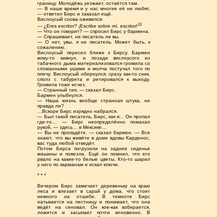
границу. Молодёжь уезжает, остаётся там.
— В наше время и у нас многие её не любят,
— ответил Бирс и заказал ещё.
Вислоусый снова оживился.
13
— ¿Eres escritor? ¡Escribe sobre mí, escritor!
— Что он говорит? — спросил Бирс у бармена.
— Спрашивает, не писатель ли вы.
— О нет, увы, я не писатель. Может быть, к
сожалению.
Вислоусый пересел ближе к Бирсу. Бармен
кому-то кивнул, и позади вислоусого из
табачного дыма материализовался громила со
сломанными ушами и молча постучал того по
плечу. Вислоусый обернулся, сразу как-то сник,
сполз с табурета и ретировался к выходу.
Громила тоже исчез.
— Странный тип, — сказал Бирс.
Бармен улыбнулся.
— Наша жизнь вообще странная штука, не
правда ли?
…Вскоре Бирс изрядно набрался.
— Был такой писатель, Бирс, как я… Он пропал
где-то… — Бирс неопределённо помахал
рукой, — здесь… в Мексике…
— Вы не пропадёте, — сказал бармен. — Все
знают, что вы живёте в доме вдовы Карденос,
вас туда любой отведёт.
Потом Бирса погрузили на заднее сиденье
машины и повезли. Ещё он помнил, что его
рвало на какие-то белые цветы. Кто-то шарил
у него по карманам и искал ключи.
* * *
Вечером Бирс замечает деревеньку на краю
леса и влезает в сарай у дома, что стоит
немного на отшибе. В темноте Бирс
натыкается на лестницу и понимает, что она
ведёт на сеновал. Он кое-как взбирается,
ложится и засыпает почти мгновенно. В