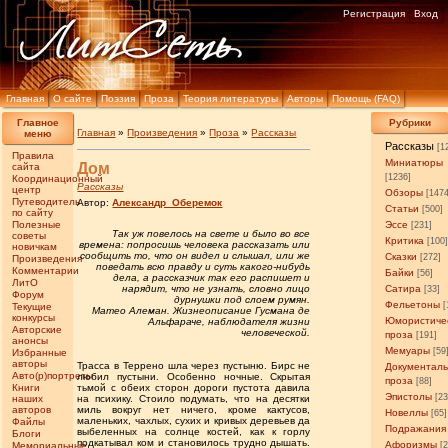
Регистрация
Вход
Главная
О сайте
Поэзия
Проза
Теория литературы
Авторы
Помощь (FAQ)
Главное
Рубрики
Главная
»
Произведения
»
Проза
»
Рассказы
меню
Рассказы
[1
Правила
Миниатюры
Дом
сайта
[1236]
Координационный
Рассказы
центр
Обзоры
[147
Путеводитель
Автор:
Александр_Оберемок
Статьи
[500]
по сайту
Полезные
Эссе
[231]
Так уж повелось на свете и было во все
советы
Критика
[100
времена: попросишь человека рассказать или
новичкам
сообщить то, что он видел и слышал, или же
Сказки
[272]
Произведения
поведать всю правду и суть какого-нибудь
Комментарии
Байки
[56]
дела, а рассказчик так его распишет и
ЛитО
нарядит, что не узнать, словно лицо
Сатира
[33]
Форум
дурнушки под слоем румян.
Фельетоны
[
Текущие
Матео Алеман. Жизнеописание Гусмана де
конкурсы
Юмористиче
Альфараче, наблюдателя жизни
Авторские
человеческой.
проза
[191]
анонсы
Мемуары
[59
Избранные
авторы
Трасса в Террено шла через пустыню. Бирс не
Документал
Авто(р)портреты
любил пустыни. Особенно ночные. Скрытая
проза
[88]
Книги
тьмой с обеих сторон дороги пустота давила
Эпистолы
[23
наших
на психику. Стоило подумать, что на десятки
авторов
миль вокруг нет ничего, кроме кактусов,
Новеллы
[65]
маленьких, чахлых, сухих и кривых деревьев да
Файлы
Подражания
выбеленных на солнце костей, как к горлу
Блоги
подкатывал ком и становилось трудно дышать.
Афоризмы
Мемориальные
[