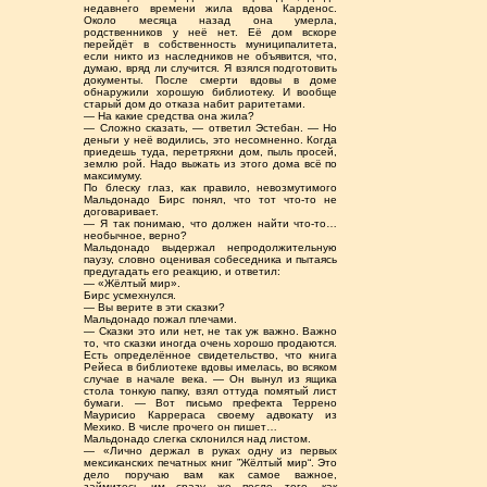
недавнего времени жила вдова Карденос.
Около месяца назад она умерла,
родственников у неё нет. Её дом вскоре
перейдёт в собственность муниципалитета,
если никто из наследников не объявится, что,
думаю, вряд ли случится. Я взялся подготовить
документы. После смерти вдовы в доме
обнаружили хорошую библиотеку. И вообще
старый дом до отказа набит раритетами.
— На какие средства она жила?
— Сложно сказать, — ответил Эстебан. — Но
деньги у неё водились, это несомненно. Когда
приедешь туда, перетряхни дом, пыль просей,
землю рой. Надо выжать из этого дома всё по
максимуму.
По блеску глаз, как правило, невозмутимого
Мальдонадо Бирс понял, что тот что-то не
договаривает.
— Я так понимаю, что должен найти что-то…
необычное, верно?
Мальдонадо выдержал непродолжительную
паузу, словно оценивая собеседника и пытаясь
предугадать его реакцию, и ответил:
— «Жёлтый мир».
Бирс усмехнулся.
— Вы верите в эти сказки?
Мальдонадо пожал плечами.
— Сказки это или нет, не так уж важно. Важно
то, что сказки иногда очень хорошо продаются.
Есть определённое свидетельство, что книга
Рейеса в библиотеке вдовы имелась, во всяком
случае в начале века. — Он вынул из ящика
стола тонкую папку, взял оттуда помятый лист
бумаги. — Вот письмо префекта Террено
Маурисио Каррераса своему адвокату из
Мехико. В числе прочего он пишет…
Мальдонадо слегка склонился над листом.
— «Лично держал в руках одну из первых
мексиканских печатных книг ”Жёлтый мир“. Это
дело поручаю вам как самое важное,
займитесь им сразу же после того, как