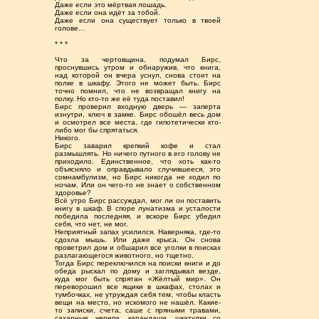
Даже если это мёртвая лошадь.
Даже если она идёт за тобой.
Даже если она существует только в твоей
голове…
* * *
Что за чертовщина, подумал Бирс,
проснувшись утром и обнаружив, что книга,
над которой он вчера уснул, снова стоит на
полке в шкафу. Этого не может быть. Бирс
точно помнил, что не возвращал книгу на
полку. Но кто-то же её туда поставил!
Бирс проверил входную дверь — заперта
изнутри, ключ в замке. Бирс обошёл весь дом
и осмотрел все места, где гипотетически кто-
либо мог бы спрятаться.
Никого.
Бирс заварил крепкий кофе и стал
размышлять. Но ничего путного в его голову не
приходило. Единственное, что хоть как-то
объясняло и оправдывало случившееся, это
сомнамбулизм, но Бирс никогда не ходил по
ночам. Или он чего-то не знает о собственном
здоровье?
Всё утро Бирс рассуждал, мог ли он поставить
книгу в шкаф. В споре лунатизма и усталости
победила последняя, и вскоре Бирс убедил
себя, что нет, не мог.
Неприятный запах усилился. Наверняка, где-то
сдохла мышь. Или даже крыса. Он снова
проветрил дом и обшарил все уголки в поисках
разлагающегося животного, но тщетно.
Тогда Бирс переключился на поиски книги и до
обеда рыскал по дому и заглядывал везде,
куда мог быть спрятан «Жёлтый мир». Он
переворошил все ящики в шкафах, столах и
тумбочках, не утруждая себя тем, чтобы класть
вещи на место, но искомого не нашёл. Какие-
то записки, счета, саше с пряными травами,
сахарные черепа, карандаши, шкатулки со