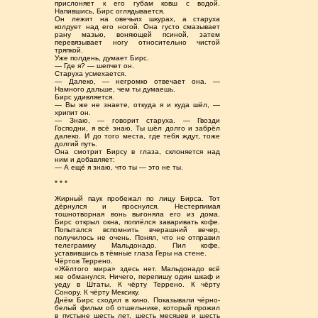
прислоняет к его губам ковш с водой.
Напившись, Бирс оглядывается.
Он лежит на овечьих шкурах, а старуха
колдует над его ногой. Она густо смазывает
рану мазью, воняющей псиной, затем
перевязывает ногу относительно чистой
тряпкой.
Уже полдень, думает Бирс.
— Где я? — шепчет он.
Старуха усмехается.
— Далеко, — негромко отвечает она. —
Намного дальше, чем ты думаешь.
Бирс удивляется.
— Вы же не знаете, откуда я и куда шёл, —
хрипит он.
— Знаю, — говорит старуха. — Гвозди
Господни, я всё знаю. Ты шёл долго и забрёл
далеко. И до того места, где тебя ждут, тоже
долгий путь.
Она смотрит Бирсу в глаза, склоняется над
ним и добавляет:
— А ещё я знаю, что ты — это не ты.
* * *
Жирный паук пробежал по лицу Бирса. Тот
дёрнулся и проснулся. Нестерпимая
тошнотворная вонь выгоняла его из дома.
Бирс открыл окна, поплёлся заваривать кофе.
Попытался вспомнить вчерашний вечер,
получилось не очень. Понял, что не отправил
телеграмму Мальдонадо. Пил кофе,
уставившись в тёмные глаза Геры на стене.
Чёртов Террено.
«Жёлтого мира» здесь нет. Мальдонадо всё
же обманулся. Ничего, перепишу один шкаф и
уеду в Штаты. К чёрту Террено. К чёрту
Сонору. К чёрту Мексику.
Днём Бирс сходил в кино. Показывали чёрно-
белый фильм об отшельнике, который прожил
в пустыне шесть лет, шесть месяцев и шесть