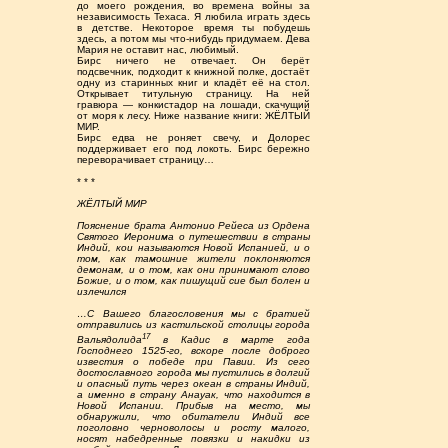
до моего рождения, во времена войны за
независимость Техаса. Я любила играть здесь
в детстве. Некоторое время ты побудешь
здесь, а потом мы что-нибудь придумаем. Дева
Мария не оставит нас, любимый.
Бирс ничего не отвечает. Он берёт
подсвечник, подходит к книжной полке, достаёт
одну из старинных книг и кладёт её на стол.
Открывает титульную страницу. На ней
гравюра — конкистадор на лошади, скачущий
от моря к лесу. Ниже название книги: ЖЁЛТЫЙ
МИР.
Бирс едва не роняет свечу, и Долорес
поддерживает его под локоть. Бирс бережно
переворачивает страницу…
* * *
ЖЁЛТЫЙ МИР
Пояснение брата Антонио Рейеса из Ордена
Святого Иеронима о путешествии в страны
Индий, кои называются Новой Испанией, и о
том, как тамошние жители поклоняются
демонам, и о том, как они принимают слово
Божие, и о том, как пишущий сие был болен и
излечился
…С Вашего благословения мы с братией
отправились из кастильской столицы города
17
Вальядолида
в Кадис в марте года
Господнего 1525-го, вскоре после доброго
известия о победе при Павии. Из сего
достославного города мы пустились в долгий
и опасный путь через океан в страны Индий,
а именно в страну Анауак, что находится в
Новой Испании. Прибыв на место, мы
обнаружили, что обитатели Индий все
поголовно черноволосы и росту малого,
носят набедренные повязки и накидки из