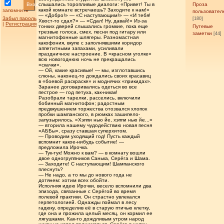
Вход
слышались торопливые диалоги: «Привет! Ты в
Проза
какой комнате встречаешь? Заходите к нам!»
запомнить
пользовател
— «Добро!» — «С наступающим!» — «И тебя!
Забыл пароль
[180]
Хвост-то сдал?» — «Сдал! Ну, давай!» Из-за
|
Регистрация
тонких дверей слышались громкие, пока еще
Путевые
трезвые голоса, смех, песни под гитару или
заметки
[44]
магнитофонные шлягеры. Разномастная
какофония, вкупе с заполнявшими коридор
аппетитными запахами, усиливали
праздничное настроение. В «красном уголке»
всю новогоднюю ночь не прекращались
«скачки».
— Ой, какие красивые! — мы, изглотавшись
слюны, наконец-то дождались своих красавиц
в «боевой раскраске» и моднячих «прикидах».
Заранее договаривались одеться во все
пестрое — год петуха, как-никак!
Разобрали тарелки, расселись, включили
бобинный магнитофон; радостным
предвкушением торжества отозвался хлопок
пробки шампанского, в рюмках зашипело-
запузырилось. «Хэппи нью йе, хэппи нью йе...»
— вторила нашему чудодействию новая песня
«АББы», сразу ставшая суперхитом.
— Проводим уходящий год! Пусть каждый
вспомнит какое-нибудь событие! —
предложила Ирочка.
— Тук-тук! Можно к вам? — в комнату вошли
двое одногруппников Санька, Серёга и Шама.
— Заходите! С наступающим! Шампанского
плеснуть?
— Не надо, а то мы до нового года не
дотянем: хотим всех обойти.
Исполняя идею Ирочки, весело вспомнили два
эпизода, связанные с Серёгой во время
полевой практики. Он страстно увлекался
герпетологией. Однажды поймал в лесу
гадюку, определив её в старую птичью клетку,
где она и прожила целый месяц, он кормил ее
лягушками. Как-то дождливым утром народ