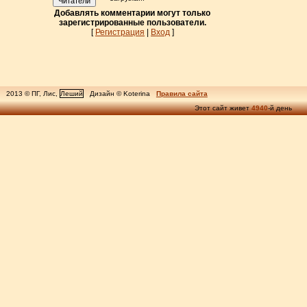
Читатели
Добавлять комментарии могут только
зарегистрированные пользователи.
[
Регистрация
|
Вход
]
2013 © ПГ, Лис,
Леший
Дизайн © Koterina
Правила сайта
Этот сайт живет
4940
-й день