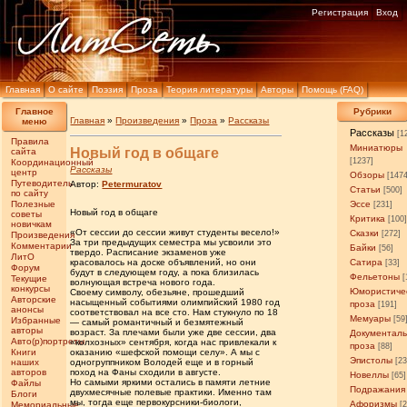
Регистрация
Вход
Главная
О сайте
Поэзия
Проза
Теория литературы
Авторы
Помощь (FAQ)
Главное
Рубрики
Главная
»
Произведения
»
Проза
»
Рассказы
меню
Рассказы
[1
Правила
Миниатюры
Новый год в общаге
сайта
[1237]
Координационный
Рассказы
центр
Обзоры
[147
Путеводитель
Автор:
Petermuratov
Статьи
[500]
по сайту
Полезные
Эссе
[231]
Новый год в общаге
советы
Критика
[100
новичкам
«От сессии до сессии живут студенты весело!»
Сказки
[272]
Произведения
За три предыдущих семестра мы усвоили это
Комментарии
Байки
[56]
твердо. Расписание экзаменов уже
ЛитО
красовалось на доске объявлений, но они
Сатира
[33]
Форум
будут в следующем году, а пока близилась
Фельетоны
[
Текущие
волнующая встреча нового года.
конкурсы
Юмористиче
Своему символу, обезьяне, прошедший
Авторские
насыщенный событиями олимпийский 1980 год
проза
[191]
анонсы
соответствовал на все сто. Нам стукнуло по 18
Мемуары
[59
Избранные
— самый романтичный и безмятежный
авторы
возраст. За плечами были уже две сессии, два
Документал
Авто(р)портреты
«колхозных» сентября, когда нас привлекали к
проза
[88]
Книги
оказанию «шефской помощи селу». А мы с
Эпистолы
[23
наших
одногруппником Володей еще и в горный
авторов
поход на Фаны сходили в августе.
Новеллы
[65]
Но самыми яркими остались в памяти летние
Файлы
Подражания
двухмесячные полевые практики. Именно там
Блоги
мы, тогда еще первокурсники-биологи,
Афоризмы
Мемориальные
[