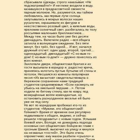
сбрасывали одежды, строго наказывая: «Не
подсматривайте!» И неглиже входили в воду,
казавшуюся в предрассветной свежести
парным молоком. Но, разумеется, мы тайком
любовались, как первые лучи солнца
запутывались в мокрых волосах наших
русалочек, окрашивали их фигурки в
неестественно розовый цвет, а капельки воды,
преломив солнечный свет, разбегались по телу
россыпями маленьких бриллиантиков…
Между тем, на часах было уже без десяти
двенадцать. Включили радио —вся общага
затихла в волнующем ожидании. Без пяти
минут, без трёх, без одной… И вот, начался
дружный отсчет: один удар, второй, третий…
одиннадцатый, двенадцатый! «С но-вым го-
дом! С но-вым го-дом!» — дружно понеслось из
всех комнат.
Захлопали двери, общежитская братия и их
гости высыпали в коридор и, радостно крича,
принялись колотить пустые бутылки об стены и
потолок. Несшаяся из комнаты популярная
песня «Из вагантов» свидетельствовала о
бережном сохранении нами традиций
студентов средневековья: «Если насмерть не
убьюсь на хмельной пирушке…». Потом
ходили по битому стеклу, как по ковру, под
возмущённые вопли комендантши, но
остановить разнузданное веселье ей было
уже не под силу.
Но вот по коридорам пробежал кто-то из
студентов: «Мужики, кто общежитский!
Гопники!» Время от времени они регулярно
подваливали к общаге, видимо, и сейчас
решили «поздравить» с новым годом. Услышав
боевой клич, Володя, не дожидаясь подхода
основных сил общежитских бойцов во главе с
грозным Шамой, выскочил на улицу и кинулся
на незваных «гостей». Это было очень
опрометчиво: ему махом разбили «грызло» и
засунули в сугроб – одни ноги торчали. После