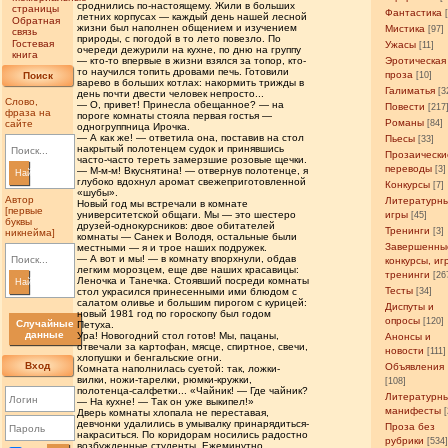
сроднились по-настоящему. Жили в больших
страницы
Фантастика
летних корпусах — каждый день нашей лесной
Обратная
жизни был наполнен общением и изучением
Мистика
[97]
связь
природы, с погодой в то лето повезло. По
Гостевая
Ужасы
[11]
очереди дежурили на кухне, по дню на группу
книга
— кто-то впервые в жизни взялся за топор, кто-
Эротическая
то научился топить дровами печь. Готовили
проза
Поиск
[10]
варево в больших котлах: накормить трижды в
Галиматья
[3
день почти двести человек непросто...
Слово,
— О, привет! Принесла обещанное? — на
Повести
[217
фраза на
пороге комнаты стояла первая гостья —
Романы
сайте
[84]
одногруппница Ирочка.
— А как же! — ответила она, поставив на стол
Пьесы
[33]
накрытый полотенцем судок и принявшись
Прозаически
часто-часто тереть замерзшие розовые щечки.
переводы
[3]
— М-м-м! Вкуснятина! — отвернув полотенце, я
Найти
глубоко вдохнул аромат свежеприготовленной
Конкурсы
[7]
«шубы».
Автор
Литературн
Новый год мы встречали в комнате
[первые
университетской общаги. Мы — это шестеро
игры
[45]
буквы
друзей-однокурсников: двое обитателей
Тренинги
[3]
никнейма]
комнаты — Санек и Володя, остальные были
Завершенны
местными — я и трое наших подружек.
— А вот и мы! — в комнату впорхнули, обдав
конкурсы, иг
легким морозцем, еще две наших красавицы:
тренинги
[26
Леночка и Танечка. Стоявший посреди комнаты
Найти
Тесты
стол украсился принесенными ими блюдом с
[34]
салатом оливье и большим пирогом с курицей:
Диспуты и
новый 1981 год по гороскопу был годом
опросы
[120]
Случайные
Петуха.
данные
Ура! Новогодний стол готов! Мы, пацаны,
Анонсы и
отвечали за картофан, мясце, спиртное, свечи,
новости
[111]
хлопушки и бенгальские огни.
Вход
Объявления
Комната наполнилась суетой: так, ложки-
вилки, ножи-тарелки, рюмки-кружки,
[108]
полотенца-салфетки... «Чайник! — Где чайник?
Литературн
— На кухне! — Так он уже выкипел!»
манифесты
Дверь комнаты хлопала не переставая,
девчонки удалились в умывалку принарядиться-
Проза без
накраситься. По коридорам носились радостно
рубрики
[534
возбужденные студенты. Ежеминутно