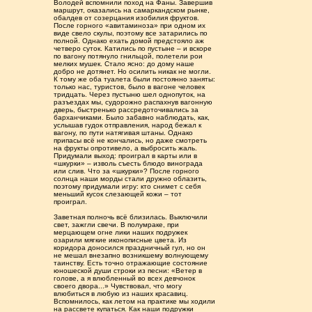
Володей вспомнили поход на Фаны. Завершив
маршрут, оказались на самаркандском рынке,
обалдев от созерцания изобилия фруктов.
После горного «авитаминоза» при одном их
виде свело скулы, поэтому все затарились по
полной. Однако ехать домой предстояло аж
четверо суток. Катились по пустыне – и вскоре
по вагону потянуло гнильцой, полетели рои
мелких мушек. Стало ясно: до дому наше
добро не дотянет. Но осилить никак не могли.
К тому же оба туалета были постоянно заняты:
только нас, туристов, было в вагоне человек
тридцать. Через пустыню шел однопуток, на
разъездах мы, судорожно распахнув вагонную
дверь, быстренько рассредоточивались за
барханчиками. Было забавно наблюдать, как,
услышав гудок отправления, народ бежал к
вагону, по пути натягивая штаны. Однако
припасы всё не кончались, но даже смотреть
на фрукты опротивело, а выбросить жаль.
Придумали выход: проиграл в карты или в
«шкурки» – изволь съесть блюдо винограда
или слив. Что за «шкурки»? После горного
солнца наши морды стали дружно облазить,
поэтому придумали игру: кто снимет с себя
меньший кусок слезающей кожи – тот
проиграл.
Заветная полночь всё близилась. Выключили
свет, зажгли свечи. В полумраке, при
мерцающем огне лики наших подружек
озарили мягкие иконописные цвета. Из
коридора доносился праздничный гул, но он
не мешал внезапно возникшему волнующему
таинству. Есть точно отражающие состояние
юношеской души строки из песни: «Ветер в
голове, а я влюбленный во всех девчонок
своего двора...» Чувствовал, что могу
влюбиться в любую из наших красавиц.
Вспомнилось, как летом на практике мы ходили
на рассвете купаться. Как наши подружки