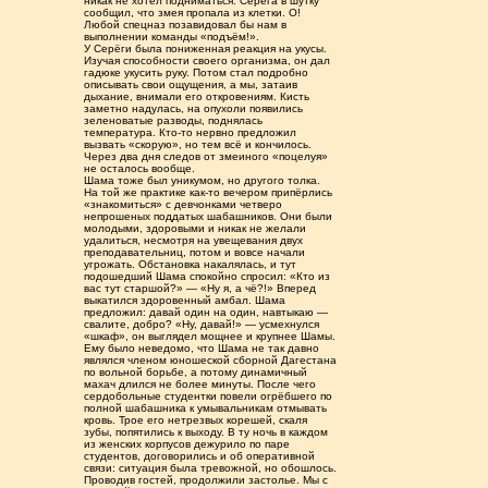
никак не хотел подниматься. Серёга в шутку
сообщил, что змея пропала из клетки. О!
Любой спецназ позавидовал бы нам в
выполнении команды «подъём!».
У Серёги была пониженная реакция на укусы.
Изучая способности своего организма, он дал
гадюке укусить руку. Потом стал подробно
описывать свои ощущения, а мы, затаив
дыхание, внимали его откровениям. Кисть
заметно надулась, на опухоли появились
зеленоватые разводы, поднялась
температура. Кто-то нервно предложил
вызвать «скорую», но тем всё и кончилось.
Через два дня следов от змеиного «поцелуя»
не осталось вообще.
Шама тоже был уникумом, но другого толка.
На той же практике как-то вечером припёрлись
«знакомиться» с девчонками четверо
непрошеных поддатых шабашников. Они были
молодыми, здоровыми и никак не желали
удалиться, несмотря на увещевания двух
преподавательниц, потом и вовсе начали
угрожать. Обстановка накалялась, и тут
подошедший Шама спокойно спросил: «Кто из
вас тут старшой?» — «Ну я, а чё?!» Вперед
выкатился здоровенный амбал. Шама
предложил: давай один на один, навтыкаю —
свалите, добро? «Ну, давай!» — усмехнулся
«шкаф», он выглядел мощнее и крупнее Шамы.
Ему было неведомо, что Шама не так давно
являлся членом юношеской сборной Дагестана
по вольной борьбе, а потому динамичный
махач длился не более минуты. После чего
сердобольные студентки повели огрёбшего по
полной шабашника к умывальникам отмывать
кровь. Трое его нетрезвых корешей, скаля
зубы, попятились к выходу. В ту ночь в каждом
из женских корпусов дежурило по паре
студентов, договорились и об оперативной
связи: ситуация была тревожной, но обошлось.
Проводив гостей, продолжили застолье. Мы с