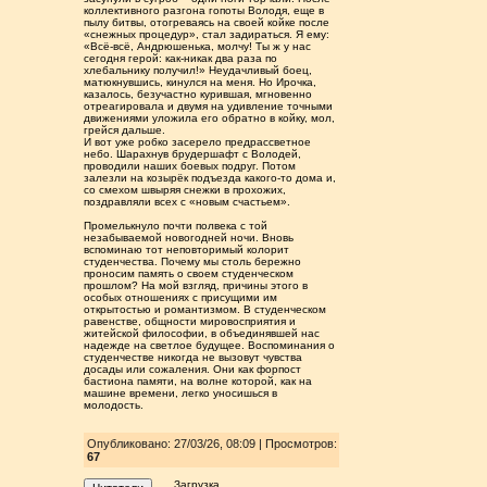
коллективного разгона гопоты Володя, еще в
пылу битвы, отогреваясь на своей койке после
«снежных процедур», стал задираться. Я ему:
«Всё-всё, Андрюшенька, молчу! Ты ж у нас
сегодня герой: как-никак два раза по
хлебальнику получил!» Неудачливый боец,
матюкнувшись, кинулся на меня. Но Ирочка,
казалось, безучастно курившая, мгновенно
отреагировала и двумя на удивление точными
движениями уложила его обратно в койку, мол,
грейся дальше.
И вот уже робко засерело предрассветное
небо. Шарахнув брудершафт с Володей,
проводили наших боевых подруг. Потом
залезли на козырёк подъезда какого-то дома и,
со смехом швыряя снежки в прохожих,
поздравляли всех с «новым счастьем».
Промелькнуло почти полвека с той
незабываемой новогодней ночи. Вновь
вспоминаю тот неповторимый колорит
студенчества. Почему мы столь бережно
проносим память о своем студенческом
прошлом? На мой взгляд, причины этого в
особых отношениях с присущими им
открытостью и романтизмом. В студенческом
равенстве, общности мировосприятия и
житейской философии, в объединявшей нас
надежде на светлое будущее. Воспоминания о
студенчестве никогда не вызовут чувства
досады или сожаления. Они как форпост
бастиона памяти, на волне которой, как на
машине времени, легко уносишься в
молодость.
Опубликовано: 27/03/26, 08:09 | Просмотров
:
67
Загрузка...