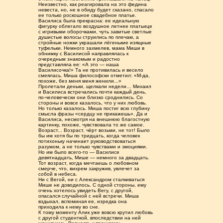
Неизвестно, как реагировала на это федина
невеста, но, не в обиду будет сказано, спасало
ее только роскошное свадебное платье.
Василиса была прекрасна: ее идеальную
фигурку облегало воздушное летнее платьице
с игривыми оборочками, чуть завитые светлые
душистые волосы струились по плечам, а
стройные ножки украшали лёгенькие изящные
туфельки. Немного захмелев, мама Миши в
обнимку с Василисой направлялась к
очередным знакомым и радостно
представляла ее: «А это — наша
Василисочка!» Та не противилась и весело
смеялась. Миша философски отметил: «М-да,
похоже, без меня меня женили...»
Пролетали деньки, щелкали недели… Михаил
и Василиса встречались почти каждый день,
по-человечески они близко сроднились. Со
стороны и вовсе казалось, что у них любовь.
Но только казалось. Миша постиг всю глубину
смысла фразы «сердцу не прикажешь». Да и
Василиса, несмотря на внешнюю благостную
картинку, похоже, чувствовала то же самое.
Возраст... Возраст, чёрт возьми, не тот! Было
бы им хотя бы по тридцать, когда человек
потихоньку начинает руководствоваться
разумом, а не только чувствами и эмоциями.
Но им было всего-то — Василисе
девятнадцать, Мише — немного за двадцать.
Тот возраст, когда мечтаешь о любовном
смерче, что, вихрем закружив, увлечет за
собой в небеса.
Ни с Вегой, ни с Александром сталкиваться
Мише не доводилось. С одной стороны, ему
очень хотелось увидеть Вегу, с другой,
опасался случайной с ней встречи. Миша
вздыхал, вспоминая ее, изредка она
приходила к нему во сне.
К тому моменту Алик уже вовсю крутил любовь
с другой студенткой, впоследствии на ней