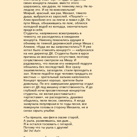
своих концерта лишаю, вместо этого
шарахаюсь, как дурак, по темному лесу. Не по-
людски это. И не по-комсомольски!
Мокрый, красный, как рак, Михаил, тяжело
дыша, выбрался из зарослей. «Пошли!» —
Алик приобнял его за плечи и повел к ДК. По
пути Миша, обнажившись по пояс, облился
холодной водой из колодца, окончательно
придя в себя.
Студенты, напряженно всматриваясь в
темноту, не расходились в ожидании
концерта. Наконец показались идущие в
обнимку по темной деревенской улице Миша с
Аликом. «Куда же вы запропастились?! Я уже
хотел было отменять концерт!» — набросился
на них директор ДК. Студенты были в курсе
причины их внезапного отсутствия, поэтому
сочувственно смотрели на Мишу. И
радовались, что поиски его неверной подруги
обошлись без последствий. Все сразу
зашевелились, загалдели, стали проходить в
зал. Успели подойти еще человек тридцать из
местных — зрительный зальчик наполнился.
Концерт прошел хорошо, зрители были
довольны. По его завершении директор отдал
ключ от ДК под мишину ответственность. И до
глубокой ночи просветленные концертом
студенты, не желая расставаться с
«артистами», не расходились, душевно
общались, пели песни, смеялись. А когда
зазвучала популярная в те годы песня, все
повернули головы в сторону Михаила, не в
силах скрыть улыбки:
«Ты пришла, как фея в сказке старой,
А ушла, развеявшись, как дым…
Я ж остался тосковать с гитарой,
Потому что ты ушла с другим!
Эх! Ух! Ах!»