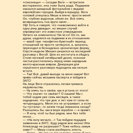
«союзницы» — соседки Веги — встретили
восторженно, она тоже была рада. Подарком
оказался шикарный фотоальбом с видами
европейских городов. Выйдя в коридор, Вега
головой уткнулась Мише в плечо: прости меня!
Он, глубоко вздохнув, обнял ее. Всё опять
возвращалось «на круги своя»...
Уф! Хоть и говорят, что «невозможно войти в
одну реку дважды», но мишин случай
опровергает это известное утверждение.
Ничего не изменилось! Ни-че-го! Он-то, как
дурак, надеялся на подвижки в их отношениях
— какой там: «конфетно-букетный» период
отношений не просто затянулся, а, казалось,
переходил в безнадежно хроническую форму.
Спустя неделю Михаил решился на последний
разговор с Вегой. Шли из института в общагу.
Стоял погожий октябрьский денек, осенние
листья расстилались перед ними нарядным
желто-красным ковром. Декорация для
серьёзного разговора подходила как нельзя
кстати.
— Так! Всё, давай выходи за меня замуж! Вот
прямо сейчас возьмем паспорта и пойдем в
ЗАГС!
На лице Веги отразилась легкая гримаса
недовольства.
— Ну опять ты о своём, как я устала от этого!
— Что значит «о своём»? О нашем! Мы с
тобой ходим уже семь месяцев, а такое
ощущение, что три дня, и лет нам от силы по
четырнадцать. Меня это не устраивает, а если
ты «устала», то зачем тогда поманила назад?
Разошлись бы, как в море корабли — и привет.
— Я хочу, чтоб ты был рядом, мне без тебя
плохо…
— «На колу мочало...» Так пойдем подадим
заявление в ЗАГС, буду рядом всю жизнь! Или
Александр не разрешает? Тоже небось замуж
зовет? — Мишу стала разбирать злость.
— Зовет… Но это не тот человек, который мне