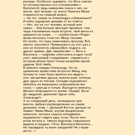
разлуки. Особенно задевало, что Вега совсем
не интересовалась его отношениями с
Василисой, ведь наверняка знала о них, не
могла, черт возьми, не знать! Наконец Миша
отважился на главный вопрос.
— Ну что, замуж за Александра собираешься?
И опять ощущение дежавю от ее ответа:
— Нет, это не тот человек, который мне
нужен… Чем больше проходит времени, тем
чаще я вспоминаю наши встречи, твой венок из
кувшинок на озере… — голубоглазая «Рада»
вновь пыталась «съесть» Мишу глазами.
Он понял, что пора заканчивать прогулку. Всё,
хватит, нагулялся. Приворожить на этот раз у
нее не получится, упражняйся, подруга, на
других чуваках. Две «верёвочки» — Вега и
Василиса — накрепко сплетались в один тугой
узел, именуемый «гордиевым», справиться с
которым можно было только разрубив одним
ударом. Всё! Амба.
В комнате ожидал Александр. Он на
удивление приветливо встретил Мишу, ему
почему-то тоже было приятно его видеть —
они, как крепкие друзья, пожали руки, хлопнув
друг друга по плечам. Соседки недоуменно
пялились на вчерашних соперников во все
глаза — цирк да и только. Выходя из комнаты,
Михаил попрощался со всеми: «Бывай, Вега!
До свидания, девчонки! Удачи тебе,
Александр!»
А на следующий день, неожиданно для
многих, выбрал распределение на самую
дальнюю точку — Дальний Восток, дальше не
бывает. Мама Миши, изучив предписание
комиссии, полчаса сидела неподвижно,
подавленно глядя в одну точку. После чего
резко встала и, тяжело вздохнув, сокрушенно
выдала в сердцах: «Э-эх, Василиса-Василиса...
Не оправдала ты моих ожиданий! Не о-прав-
да-ла...»
_________________