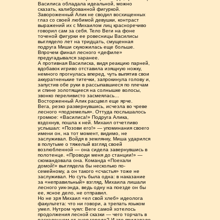
Василиса обладала идеальной, можно
сказать, калиброванной фигуркой.
Завороженный Алик не сводил восхищенных
глаз со своей любимой девушки, контраст
выражений их с Михаилом лиц красноречиво
говорил сам за себя. Тело Веги на фоне
точеной фигурки ее ровесницы Василисы
выглядело лет на тридцать, смущенная
подруга Миши скукожилась еще больше.
Впрочем финал лесного «дефиле»
предугадывался заранее.
А противная Василиска, видя реакцию парней,
вдобавок игриво отставила изящную ножку,
немного прогнулась вперед, чуть выпятив свои
аккуратненькие титечки, запрокинула голову и,
запустив обе руки в рассыпавшиеся по плечам
и спине золотящиеся на солнышке волосы,
звонко переливисто засмеялась…
Восторженный Алик расцвел еще ярче.
Вега, резко развернувшись, исчезла во чреве
лесного «подземелья». Оттуда послышалось
громкое: «Василиса!» Подруга Алика,
вздохнув, пошла к ней. Михаил отчетливо
услышал: «Позови его!» — упоминания своего
имени он, на тот момент, видимо, не
заслуживал. Войдя в землянку, Миша ударился
в полутьме о тяжелый взгляд своей
возлюбленной — она сидела завернувшись в
полотенце. «Проводи меня до станции!» —
скомандовала она. Команда «Поехали
домой!» выглядела бы несколько по-
семейному, а он такого «счастья» тоже не
заслуживал. Но суть была одна: в наказание
за «неправильный» взгляд, Михаила лишали
лесного уик-энда, ведь одну на поезде он бы
ее, ясное дело, не отправил.
Но не зря Михаил «ел свой хлеб» идеолога
факультета: что ни говори, а трепать языком
умел. Нутром чуял: Веге самой хотелось
продолжения лесной сказки — чего торчать в
раскаленном от зноя городе? И это придавало