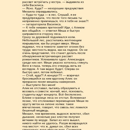
рассвет встречать у костра. — выдавила из
себя Василиса.
— Ясно. Куда? — нехорошие предчувствия
Михаила оправдывались.
— Куда-то туда — в лес. Слушай, я ее
предупреждала, что после того письма ты
непременно примчишься, что я тебя не знаю?!
— затараторила Василиса.
— К тебе никаких претензий! Иди, с Аликом
вон общайся. — ответил Миша и быстро
направился в сторону леса.
Сразу за деревней поднимался холм.
Небольшой лес, расстилаясь желтеющим
покрывалом, как бы уходил вверх. Миша
подумал, что в темноте заметит огонек без
труда: местность видна, как на ладони. Он не
очень представлял, что станет делать после
обнаружения встречающих рассвет
романтиков. Успокаивало одно: Александра
среди них нет. Мише ужасно хотелось глянуть
Веге в глаза, теперь его очередь жечь ее
взглядом. А там видно будет. Сперва он
быстро шел, потом побежал.
— Стой, куда?! А концерт?!! — вскричал
бросившийся за ним вдогонку Алик: он
прекрасно понял мишины намерения.
— Выступите без меня!
Алик не отставал, пытаясь образумить и
воззвать к совести: кончай, мол, психовать,
студенты ждут концерта. Всё бесполезно.
Ближе к границе леса он отстал. Вспоминал
позже, что отслеживал перемещение Миши по
хрусту веток на склоне холма: такое
впечатление, говорит, что сквозь лес ломился
бешеный медведь.
Михаил, тем временем, выдохся: вспотел, сбил
дыхание, несколько раз хлестко получил
ветками по морде. Запал из него вышел,
никого найти не удалось. Разум возвращался
«на место»: что ж, думал он, сбил всех
спонталыгу, ехал чёрт-те куда. Студентов