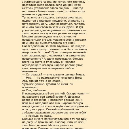
застилающего сознание телесного трепета, —
настолько была велика сила данной себе
жесткой установки: слово пацана — иногда
оно может быть крепче стали, хотя близость
опьяняла и дурманила.
Тут возникла незадача: затекла рука, ведь
подлег он с краюшку, неудобно, стараясь не
потревожить Вегу. Стал возюкаться, пытаясь
немного пошевелить затекшей рукой. И тут
услышал ее едва ощутимые постанывания —
таких звуков она при нем ранее не издавала.
Михаил шевельнулся чуть сильнее, но
предательски стрельнувшая пружина кровати
немного как бы подтолкнула его к ней.
Последовавший за этим глубокий, на выдохе,
чуть с голосом протяжный стон Веги заставил
оторопеть. Что это? Просто непроизвольный
стон засыпающего человека или заманчивое
предложение? А вдруг провокация, больше
всего на свете в ту секунду он боялся
осуждающего взгляда широко распахнутых
глаз, который мог ошпарить в любое
мгновение.
— Согрелась? — еле слышно шепнул Миша.
— Мгм, — не размыкая губ, ответила Вега.
Ага, значит точно не спала…
Чуть коснувшись губами ее щеки, он
прошептал:
— Спи, любимая…
И повернувшись к Веге спиной, быстро уснул —
на рассвете сон самый крепкий. Досыпал
ровно и спокойно. Проснулся раньше ее, и,
пока она отходила ото сна, нарвал полную
миску душистой спелой клубнички, покормив ее
по ягодке с руки. Свежий клубничный сок
забавно окрашивал розовым цветом ее губки
— и помады не надо.
Больше ничего примечательного в ту поездку
на дачу не произошло. Разбор «что же всё-
таки было ночью» Михаил решил не
проводить. Правда, потом еще долго мучил