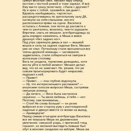
Грянул веселый смех. Михаил пару секунд
постоял с постной рожей и тоже заржал. И всё.
Ему как-то сразу полегчало. «Ушла с другим»?
Ну и хрен с тобой, «развейся, как дым»!..
Вдоволь наобщавшись, «артисты»,
рассредоточившись по зрительному залу ДК,
натянули на себя спальники, кое-кто
расположился прямо на сцене. Василиса
осталась с Аликом, они почти до рассвета о
чем-то шептались, возились, чем-то шуршали.
Впрочем, спать не мешали: агитбригадовцы за
день изрядно намаялись, а Миша и вовсе
дрыхнул «без задних ног».
Под утро скрипнула дверь в зал — мышкой
вошла и села на заднее сиденье Вега, Михаил
уже не спал. Потихоньку стали просыпаться все
члены дружной команды — заговорили,
задвигались, стали собираться на завтрак в
колхозную столовку.
Вега не уходила, терпеливо дожидаясь, хотя
могла уйти в любой момент: Михаил делал
вид, что ее не замечает. Но, решив, что уж
совсем проигнорировать будет некрасиво,
подошел к ней.
— Привет!
— Привет... — она глубоко вздохнула.
— Ну, что интересненького расскажем? —
клоунским голосом вопросил Миша, состряпав
смешную рожицу.
— Да ничего, — Вега была настроена
серьёзно. — Ты меня любишь, я тебя — нет.
Поэтому, сам понимаешь…
— Стоп! Ни слова больше! — он резко
выбросил в ее сторону руку с растопыренной
ладонью и двинул вместе со всеми на выход.
— Аривидерчи!
Перед самым отъездом агитбригады Василиса
все же показала Мише ее деревенское
увлечение: смешной ухарь, с прической «под
горшок», из желания выглядеть повыше был
обут в женские сандалии на каблуке. Миша аж