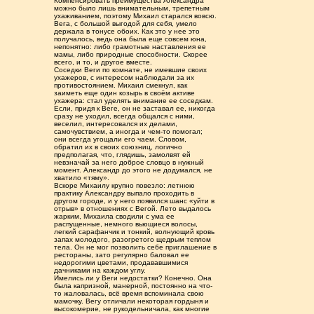
Компенсировать преимущества Александра
можно было лишь внимательным, трепетным
ухаживанием, поэтому Михаил старался вовсю.
Вега, с большой выгодой для себя, умело
держала в тонусе обоих. Как это у нее это
получалось, ведь она была еще совсем юна,
непонятно: либо грамотные наставления ее
мамы, либо природные способности. Скорее
всего, и то, и другое вместе.
Соседки Веги по комнате, не имевшие своих
ухажеров, с интересом наблюдали за их
противостоянием. Михаил смекнул, как
заиметь еще один козырь в своём активе
ухажера: стал уделять внимание ее соседкам.
Если, придя к Веге, он не заставал ее, никогда
сразу не уходил, всегда общался с ними,
веселил, интересовался их делами,
самочувствием, а иногда и чем-то помогал;
они всегда угощали его чаем. Словом,
обратил их в своих союзниц, логично
предполагая, что, глядишь, замолвят ей
невзначай за него доброе словцо в нужный
момент. Александр до этого не додумался, не
хватило «тяму».
Вскоре Михаилу крупно повезло: летнюю
практику Александру выпало проходить в
другом городе, и у него появился шанс «уйти в
отрыв» в отношениях с Вегой. Лето выдалось
жарким, Михаила сводили с ума ее
распущенные, немного вьющиеся волосы,
легкий сарафанчик и тонкий, волнующий кровь
запах молодого, разогретого щедрым теплом
тела. Он не мог позволить себе приглашение в
рестораны, зато регулярно баловал ее
недорогими цветами, продававшимися
дачниками на каждом углу.
Имелись ли у Веги недостатки? Конечно. Она
была капризной, манерной, постоянно на что-
то жаловалась, всё время вспоминала свою
мамочку. Вегу отличали некоторая гордыня и
высокомерие, не рукодельничала, как многие