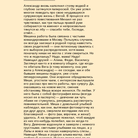
Александр вновь наполнил стопку водкой и
глубоко затянулся папироской. Он уже успел
многое поведать про свою неудавшуюся
супружескую жизнь с Вегой. В процессе его
горького повествования Михаил не раз
чувствовал, как три пальца правой руки
собираются «в жменю» и непроизвольно
тянутся ко лбу — спасибо тебе, Господи,
отвёл…
Мишина работа была связана с частыми
командировками в Москву. Пользуясь случаем,
он всегда заезжал в родной город навестить
своих родителей — они потихоньку свыклись с
его выбором распределения, хотя мама
поначалу никак не могла с этим смириться. Но
что ж поделаешь? Надо, мама! Надо!
Навещал друзей — Алика, Федю, Василису.
Заглянул как-то и в комнату общаги, где когда-
то обитала Вега (к тому моменту, она уже
жила у Александра) — ее соседки, как и обе
бывшие мишины подруги, уже стали
пятикурсницами. Они искренне обрадовались
Мише, угостили чаем, с интересом выслушали
его рассказ про место работы, про супругу. Да,
оказавшись на новом месте, сменив
обстановку, Миша вскоре женился. По любви. У
него была с собой фотография жены (всегда
носил ее в паспорте) — девчонки аж чуть
лбами не стукнулись, ринувшись рассмотреть
повнимательней. Миша с довольной улыбкой
наблюдал, как они, вытягивая фотокарточку из
рук друг друга, сверлили взглядами лик его
благоверной — фото (как, впрочем, и жена!)
удалось. А на прощание пожелал, чтоб каждую
из них кто-нибудь полюбил, как он когда-то
Вегу. Девчонки вздохнули и замерли с немного
грустными, светлыми улыбками на лицах, а у
Лапы и вовсе на глазах навернулись слезы...
Навещал Миша и родную альма-матер, свой
любимый институт. Иногда видел кого-то из