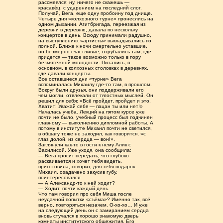
рассмеялся: ну, ничего не скажешь —
красаве́ц, с ударением на последний слог.
Получай, Вега, еще одну пробоину под днище.
Четыре дня «колхозного турне» пронеслись на
одном дыхании. Агитбригада, переезжая из
деревни в деревню, давала по нескольку
концертов в день. Всюду принимали радушно,
на выступлениях «артисты» выкладывались по
полной. Ближе к ночи смертельно уставшие,
но безмерно счастливые, отрубались там, где
придется — такое возможно только в пору
безмятежной молодости. Питались, в
основном, в колхозных столовках в деревнях,
где давали концерты.
Все оставшиеся дни «турне» Вега
вспоминалась Михаилу где-то там, в прошлом.
Вокруг были друзья, они поддерживали его
чем могли, отвлекали от тягостных мыслей. Он
решил для себя: «Всё пройдет, пройдет и это.
Хватит! Уважай себя — пацан ты или нет!»
Началась учеба. Лекций на пятом курсе уже
почти не было, учебный процесс был подчинен
главному — выполнению дипломной работы. А
потому в институте Михаил почти не светился,
в общагу тоже не заходил, как говорится, «с
глаз долой, из сердца — вон!».
Заглянули как-то в гости к нему Алик с
Василисой. Уже уходя, она сообщила:
— Вега просит передать, что глубоко
раскаивается и хочет тебя видеть,
приготовила, говорит, для тебя подарок.
Михаил, озадачено закусив губу,
поинтересовался:
— А Александр-то к ней ходит?
— Ходит, почти каждый день.
Что там говорил про себя Миша после
неудачной попытки «съёма»? Именно так, всё
верно, повторяться незачем. О-хо-хо… И уже
на следующий день он с замиранием сердца
вновь стучался в хорошо знакомую дверь
комнаты институтского общежития. Его