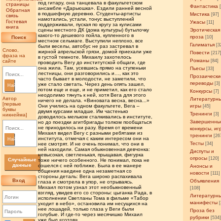
под гитару, она танцевала в факультетском
страницы
Фантастика
ансамбле «Дарьюшка». Ездили ранней весной
Обратная
в подшефную деревню. Студенты-артисты
Мистика
[97]
связь
намотались, устали, тонус выступлений
Гостевая
Ужасы
[11]
поддерживали, пуская по кругу за кулисами
книга
сцены местного ДК (дома культуры) бутылочку
Эротическая
какого-то дешевого пойла, купленного в
проза
Поиск
[10]
местном сельмаге. Выступили неплохо, все
Галиматья
[3
были веселы, автобус не раз застревал в
Слово,
жирной апрельской грязи, домой приехали уже
Повести
[217
фраза на
в густой темноте. Михаилу захотелось
Романы
сайте
[84]
проводить Вегу до институтской общаги, где
она жила. Там, усевшись прямо на ступеньки
Пьесы
[33]
лестницы, они разговорились и…, как это
Прозаически
часто бывает в молодости, не заметили, что
переводы
[3]
уже стало светать. Через день опять зашел,
Найти
потом еще и еще, и не приметил, как его стало
Конкурсы
[7]
неодолимо тянуть к ней, хотя Вега для этого
Автор
Литературн
ничего не делала. «Виновата весна, весна...»
[первые
Они учились на одном факультете, Вега –
игры
[45]
буквы
двумя курсами младше. Им частенько
Тренинги
[3]
никнейма]
доводилось мельком сталкивались в институте,
Завершенны
но до поездки агитбригады толком пообщаться
не приходилось ни разу. Время от времени
конкурсы, иг
Михаил видел Вегу с разными ребятами из
тренинги
[26
института, отмечая с каким интересом они на
Найти
Тесты
нее смотрят. И не очень понимал, что они в
[34]
ней находили. Самая обыкновенная девчонка:
Диспуты и
невысокая, светленькая, прыщавая, фигурка
опросы
[120]
Случайные
тоже ничего особенного. Не понимал, пока не
данные
сошелся с ней поближе. Была в ее манере
Анонсы и
общения наедине одна незаметная со
новости
[111]
стороны деталь: Вега широко распахивала
Вход
Объявления
глаза и смотрела в упор, не отрываясь.
Михаил потом узнал этот необыкновенный
[108]
взгляд, увидев его со стороны: цыганка Рада, в
Литературн
исполнении Светланы Тома в фильме «Табор
манифесты
уходит в небо», остановила им несущихся на
нее лошадей, только глаза у Веги были
Проза без
голубые. И где-то через месячишко Михаил
рубрики
[534
уже был «готов».