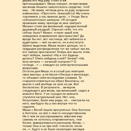
держа его под руку, стоит и аж
пританцовывает. Миша опешил, почувствовав
как вновь бешено заколотилось сердечко, чтоб
ему… Но мама, потянув дочь за руку, искренне
извинилась: «Простите, пожалуйста! Мы очень
торопимся, у нас важное дело...» Уходя, Вега
соблазнительно шепнула: «Я сегодня
провожаю маму, приходи ко мне завтра!»
Михаил стоял как вкопанный, ощущая полный
душевный раздрай. Спросил себя: что это
сейчас было? Может, «глюк» какой или
неведомое искривление пространства? Да
вроде бы нет: вот лестница, вот кабинеты и
аудитории — всё на месте, он в институте.
Шумно выдохнув, Миша пошел дальше, но о
грядущем распределении тут же забыл: как же,
его завтра пригласили! Теперь все мысли этим,
черт побери, заняты! «Ну и что будешь
делать? Опять пойдешь к ней? Зачем? «На
колу мочало — начинай сначала»? О,
господи…» — изводил он себя мучительными
вопросами.
Остаток дня Миша то в сотый раз повторял
свои мантры, а-ля басня «Лисица и виноград»,
то обзывал себя последними словами. То
старался отвлечься на образ Василисы, но
мысли о ней вообще не шли на ум. Всё
бесполезно. В результате... вечером
следующего дня вновь, как миленький, сидел в
комнате Веги. У ее соседок по комнате
случился натуральный шок. Нет, они,
безусловно, были ему рады, но… смотрели на
него, как-будто бы у них внутри что-то
саднило.
Миша с Вегой пошли прогуляться. Она болтала
и болтала, но всё о чем-то несущественном.
Ни о чем не расспрашивала, впрочем ему
самому не хотелось откровенничать, тем
более, выворачиваться наизнанку. Вновь —
только Она и он при ней: «ля-ля-ля, ля-ля-
ля...», будто и не было нескольких месяцев