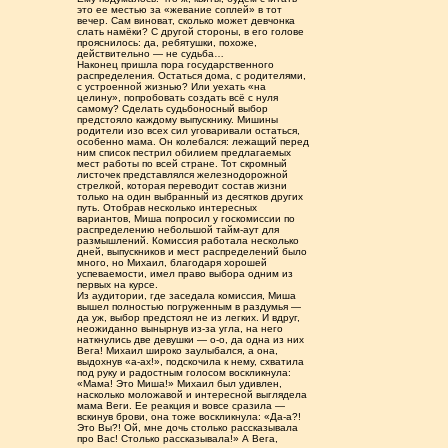
это ее местью за «жевание соплей» в тот
вечер. Сам виноват, сколько может девчонка
слать намёки? С другой стороны, в его голове
прояснилось: да, ребятушки, похоже,
действительно — не судьба…
Наконец пришла пора государственного
распределения. Остаться дома, с родителями,
с устроенной жизнью? Или уехать «на
целину», попробовать создать всё с нуля
самому? Сделать судьбоносный выбор
предстояло каждому выпускнику. Мишины
родители изо всех сил уговаривали остаться,
особенно мама. Он колебался: лежащий перед
ним список пестрил обилием предлагаемых
мест работы по всей стране. Тот скромный
листочек представлялся железнодорожной
стрелкой, которая переводит состав жизни
только на один выбранный из десятков других
путь. Отобрав несколько интересных
вариантов, Миша попросил у госкомиссии по
распределению небольшой тайм-аут для
размышлений. Комиссия работала несколько
дней, выпускников и мест распределений было
много, но Михаил, благодаря хорошей
успеваемости, имел право выбора одним из
первых на курсе.
Из аудитории, где заседала комиссия, Миша
вышел полностью погруженным в раздумья —
да уж, выбор предстоял не из легких. И вдруг,
неожиданно вынырнув из-за угла, на него
наткнулись две девушки — о-о, да одна из них
Вега! Михаил широко заулыбался, а она,
выдохнув «а-ах!», подскочила к нему, схватила
под руку и радостным голосом воскликнула:
«Мама! Это Миша!» Михаил был удивлен,
насколько моложавой и интересной выглядела
мама Веги. Ее реакция и вовсе сразила —
вскинув брови, она тоже воскликнула: «Да-а?!
Это Вы?! Ой, мне дочь столько рассказывала
про Вас! Столько рассказывала!» А Вега,