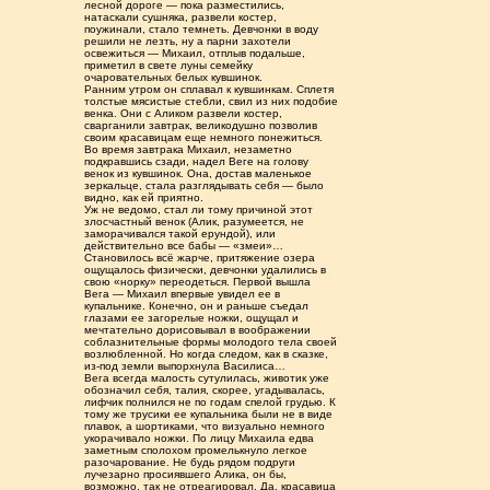
лесной дороге — пока разместились,
натаскали сушняка, развели костер,
поужинали, стало темнеть. Девчонки в воду
решили не лезть, ну а парни захотели
освежиться — Михаил, отплыв подальше,
приметил в свете луны семейку
очаровательных белых кувшинок.
Ранним утром он сплавал к кувшинкам. Сплетя
толстые мясистые стебли, свил из них подобие
венка. Они с Аликом развели костер,
сварганили завтрак, великодушно позволив
своим красавицам еще немного понежиться.
Во время завтрака Михаил, незаметно
подкравшись сзади, надел Веге на голову
венок из кувшинок. Она, достав маленькое
зеркальце, стала разглядывать себя — было
видно, как ей приятно.
Уж не ведомо, стал ли тому причиной этот
злосчастный венок (Алик, разумеется, не
заморачивался такой ерундой), или
действительно все бабы — «змеи»…
Становилось всё жарче, притяжение озера
ощущалось физически, девчонки удалились в
свою «норку» переодеться. Первой вышла
Вега — Михаил впервые увидел ее в
купальнике. Конечно, он и раньше съедал
глазами ее загорелые ножки, ощущал и
мечтательно дорисовывал в воображении
соблазнительные формы молодого тела своей
возлюбленной. Но когда следом, как в сказке,
из-под земли выпорхнула Василиса…
Вега всегда малость сутулилась, животик уже
обозначил себя, талия, скорее, угадывалась,
лифчик полнился не по годам спелой грудью. К
тому же трусики ее купальника были не в виде
плавок, а шортиками, что визуально немного
укорачивало ножки. По лицу Михаила едва
заметным сполохом промелькнуло легкое
разочарование. Не будь рядом подруги
лучезарно просиявшего Алика, он бы,
возможно, так не отреагировал. Да, красавица