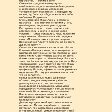
перспективы — великое дело.
Описывать страдания отвергнутого
влюбленного — дело весьма неблагодарное,
они прекрасно знакомы миллионам
«отверженных» всех времен и народов. Ну,
горечь, ну, боль, ну, обида и жалость к себе,
любимому. Подумаешь…
Очень помогали Мише Алик и, особенно,
Василиса — они постоянно гостили у него,
приободряли, не давали упасть духом.
Расстраивало одно: сами ссорились всё
остервенелей, и никто из них не хотел
уступать — Мише оставалось лишь только им
сочувствовать. Мишина мама всё твердила
сыну: «Посмотри, какая хорошая девушка
Василиса! Вот Алику-то повезло, но он этого,
дурак, не ценит!»
Он пытался воплотить в жизнь сюжет басни
Крылова «Лисица и виноград»: воскрешал в
памяти все полученные Вегой «пробоины ниже
ватер-линии», критические замечания своих
близких в ее адрес, особенно Феди. Василиса
тоже, как бы невзначай, пару раз назвала Вегу
«брёвнышком», имея ввиду ее фигуру. Миша
не стал обижаться, тем более, как говорил
профессор Воланд, «факты — самая упрямая в
мире вещь». Потому успокаивала мысль: всё
что ни делается…
Перед самым новым годом шеф Миши
объявил, что для завершения работ по
диплому ему предстоит длительная
командировка в Белоруссию. Миша даже
обрадовался: «Александр! Я больше тебе не
соперник!» Госэкзамены сдал на отлично.
Впереди его ожидали новые встречи и
впечатления. Здравствуй, «молодость моя —
Белоруссия!».
Два месяца дипломной практики пролетели
незаметно. Михаил наработал отличный
материал, познакомился со множеством
интересных людей, увидел и полюбил новый