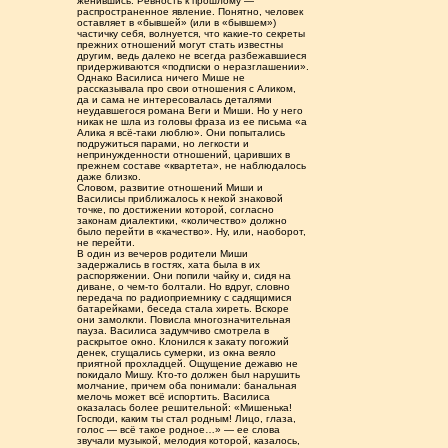
женившись. Ревность к прошлому —
распространенное явление. Понятно, человек
оставляет в «бывшей» (или в «бывшем»)
частичку себя, волнуется, что какие-то секреты
прежних отношений могут стать известны
другим, ведь далеко не всегда разбежавшиеся
придерживаются «подписки о неразглашении».
Однако Василиса ничего Мише не
рассказывала про свои отношения с Аликом,
да и сама не интересовалась деталями
неудавшегося романа Веги и Миши. Но у него
никак не шла из головы фраза из ее письма «а
Алика я всё-таки люблю». Они попытались
подружиться парами, но легкости и
непринужденности отношений, царивших в
прежнем составе «квартета», не наблюдалось
даже близко.
Словом, развитие отношений Миши и
Василисы приближалось к некой знаковой
точке, по достижении которой, согласно
законам диалектики, «количество» должно
было перейти в «качество». Ну, или, наоборот,
не перейти.
В один из вечеров родители Миши
задержались в гостях, хата была в их
распоряжении. Они попили чайку и, сидя на
диване, о чем-то болтали. Но вдруг, словно
передача по радиоприемнику с садящимися
батарейками, беседа стала хиреть. Вскоре
они замолкли. Повисла многозначительная
пауза. Василиса задумчиво смотрела в
раскрытое окно. Клонился к закату погожий
денек, сгущались сумерки, из окна веяло
приятной прохладцей. Ощущение дежавю не
покидало Мишу. Кто-то должен был нарушить
молчание, причем оба понимали: банальная
мелочь может всё испортить. Василиса
оказалась более решительной: «Мишенька!
Господи, каким ты стал родным! Лицо, глаза,
голос — всё такое родное…» — ее слова
звучали музыкой, мелодия которой, казалось,