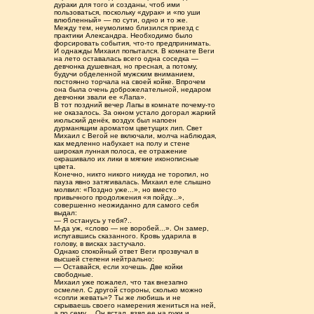
дураки для того и созданы, чтоб ими
пользоваться, поскольку «дурак» и «по уши
влюбленный» — по сути, одно и то же.
Между тем, неумолимо близился приезд с
практики Александра. Необходимо было
форсировать события, что-то предпринимать.
И однажды Михаил попытался. В комнате Веги
на лето оставалась всего одна соседка —
девчонка душевная, но пресная, а потому,
будучи обделенной мужским вниманием,
постоянно торчала на своей койке. Впрочем
она была очень доброжелательной, недаром
девчонки звали ее «Лапа».
В тот поздний вечер Лапы в комнате почему-то
не оказалось. За окном устало догорал жаркий
июльский денёк, воздух был напоен
дурманящим ароматом цветущих лип. Свет
Михаил с Вегой не включали, молча наблюдая,
как медленно набухает на полу и стене
широкая лунная полоса, ее отражение
окрашивало их лики в мягкие иконописные
цвета.
Конечно, никто никого никуда не торопил, но
пауза явно затягивалась. Михаил еле слышно
молвил: «Поздно уже...», но вместо
привычного продолжения «я пойду...»,
совершенно неожиданно для самого себя
выдал:
— Я останусь у тебя?..
М-да уж, «слово — не воробей...». Он замер,
испугавшись сказанного. Кровь ударила в
голову, в висках застучало.
Однако спокойный ответ Веги прозвучал в
высшей степени нейтрально:
— Оставайся, если хочешь. Две койки
свободные.
Михаил уже пожалел, что так внезапно
осмелел. С другой стороны, сколько можно
«сопли жевать»? Ты же любишь и не
скрываешь своего намерения жениться на ней,
а по сему… Он встал, взял ее на руки и