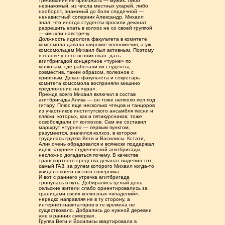
требования не приезжать — мужик. Либо
незнакомый, из числа местных ухарей, либо
наоборот, знакомый до боли сердечной —
ненавистный соперник Александр. Михаил
знал, что иногда студенты просили деканат
разрешить ехать в колхоз не со своей группой
— им шли навстречу.
Должность идеолога факультета в комитете
комсомола давала широкие полномочия, а уж
комсомольцем Михаил был активным. Поэтому
в голове у него возник план: дать
агитбригадой концертное «турне» по
колхозам, где работали их студенты,
совместив, таким образом, полезное с
приятным. Декан факультета и секретарь
комитета комсомола восприняли мишино
предложение на «ура».
Прежде всего Михаил включил в состав
агитбригады Алика — он тоже неплохо пел под
гитару. Плюс еще несколько чтецов и танцоров
из участников институтского ансамбля песни и
пляски, которых, как и пятикурсников, тоже
освобождали от колхозов. Сам же составил
маршрут «турне» — первым пунктом,
разумеется, значился колхоз, в котором
трудилась группа Веги и Василисы. Кстати,
Алик очень обрадовался и всячески поддержал
идею «турне» студенческой агитбригады,
несложно догадаться почему. В качестве
транспортного средства деканат выделил тот
самый ГАЗ, за рулем которого Михаил когда-то
увидел своего лютого соперника.
И вот с раннего утречка агитбригада
тронулась в путь. Добирались целый день:
сельские жители слабо ориентировались за
границами своих колхозных «владений»,
нередко направляя не в ту сторону, а
интернет-навигаторов в те времена не
существовало. Добрались до нужной деревни
уже в ранних сумерках.
Группа Веги и Василисы квартировала в