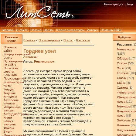
Регистрация
Вход
Главная
О сайте
Поэзия
Проза
Теория литературы
Авторы
Помощь (FAQ)
Главное
Рубрики
Главная
»
Произведения
»
Проза
»
Рассказы
меню
Рассказы
[1
Правила
Миниатюры
Гордиев узел
сайта
[1237]
Координационный
Рассказы
центр
Обзоры
[147
Путеводитель
Автор:
Petermuratov
Статьи
[500]
по сайту
Полезные
Эссе
[231]
Александр смотрел прямо перед собой,
советы
Критика
[100
уставившись тяжелым взглядом в невидимую
новичкам
точку на столе, курил одну за другой, время от
Сказки
[272]
Произведения
времени наполнял стопку водкой, и, не
Комментарии
Байки
[56]
закусывая, опрокидывал ее внутрь. И говорил,
ЛитО
говорил, говорил. Михаил сидел почти не
Сатира
[33]
Форум
дыша: не каждый день тебе рассказывают о
Фельетоны
[
Текущие
сценарии судьбы, который, едва не зацепив,
конкурсы
Юмористиче
чудом обошел стороной. Как говорил
Авторские
Горбунков в исполнении Юрия Никулина в
проза
[191]
анонсы
фильме «Бриллиантовая рука»: «Ребят, на его
Мемуары
[59
Избранные
месте должен был быть я...» Под горькую
авторы
исповедь Александра в памяти Михаила
Документал
Авто(р)портреты
явственно, почти осязаемо промелькнула вся
проза
[88]
Книги
история отношений с его бывшей
Эпистолы
[23
наших
возлюбленной, ставшей женой Александра, к
авторов
тому времени уже тоже бывшей...
Новеллы
[65]
Файлы
Подражания
Михаил познакомился с Вегой случайно в
Блоги
студенческой концертной агитбригаде. Он пел
Афоризмы
Мемориальные
[