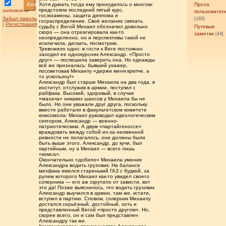
Вход
Хотя думать тогда ему приходилось о многом:
Проза
предстояли последний пятый курс,
запомнить
пользовател
госэкзамены, защита диплома и
Забыл пароль
[180]
госраспределение. Своё желание связать
|
Регистрация
судьбу с Вегой Михаил обозначил довольно
Путевые
скоро — она отреагировала как-то
заметки
[44]
неопределенно, но и перспективы такой не
исключила, дескать, посмотрим.
Тревожило одно: в гости к Веге постоянно
заходил ее однокурсник Александр. «Просто
друг» — поспешила заверить она. Но однажды
всё же призналась: бывший ухажер,
посоветовав Михаилу «держи меня крепче, а
то ускользну!»
Александр был старше Михаила на два года, в
институт, отслужив в армии, поступил с
рабфака. Высокий, здоровый, в случае
«махача» никаких шансов у Михаила бы не
было. Но они уважали друг друга, поскольку
вместе работали в факультетском комитете
комсомола: Михаил руководил идеологическим
сектором, Александр — военно-
патриотическим. А двум «партайгеноссе»
враждовать между собой из-за низменной
ревности не полагалось, они должны были
быть выше этого. Александр, до кучи, был
партийным, ну а Михаил — всего лишь
«комса».
Окончательно «добило» Михаила умение
Александра водить грузовик. На балансе
мехфака имелся старенький ГАЗ с будкой, за
рулем которого Михаил как-то увидел своего
соперника — его аж скрутило от зависти, вот
это да! Позже выяснилось, что водить грузовик
Александр выучился в армии, там же, кстати,
вступил в партию. Словом, соперник Михаилу
достался серьёзный, достойный, хоть и
представленный Вегой «просто другом». Но,
скорее всего, он и сам был представлен
Александру так же.