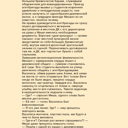
большом бревенчатом бараке, служившем
общежитием для командированных. Приезд
агитбригады вызвал у студентов искреннее
удивление и неподдельную радость: они
успели заскучать от однообразия деревенской
жизни, а о грядущем приезде Михаил их не
известил, понятно почему.
На правах руководителя агитбригады он сразу
пошел договариваться о вечернем
выступлении в местном ДК с его директором:
на руках у Миши имелись необходимые
документы. Впрочем «дом культуры» — громко
сказано: очаг местной культурной жизни
представлял из себя большую бревенчатую
избу, внутри имелся крохотный зрительский
зальчик со сценой. Переночевать договорился
там же, в ДК, все «артисты» брали с собой
спальники.
Завершив организационные формальности,
Михаил с замиранием сердца пошел к
деревенской общаге — сумерки становились
всё гуще. Все студенты высыпали на улицу,
увлеченно общаясь с агитбригадовцами.
Василиса, обвив руками шею Алика, всё никак
не могла от него оторваться. Вот только Веги
нигде не было видно, мишино сердце
молотило, как трактор. Завидев его, Василиса
наконец-то отцепилась от Алика и, свернув
улыбку, как-то вся съёжилась. Тяжело вздохнув,
в нерешительности подошла к нему.
— Где? — спросил Миша, одного слова было
вполне достаточно.
— Её нет. — голос Василисы был
взволнованным.
— Я это уже понял. Где? — ему пришлось
повторить вновь.
Василиса молчала, опустив глаза, как будто в
чем-то была виновата.
— Где-е-е? Сколько раз можно спрашивать?! —
Мише даже пришлось повысить голос.
— Пошла с одной из наших с деревенскими