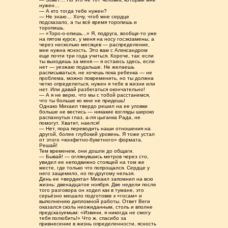
нужен…
— А кто тогда тебе нужен?
— Не знаю… Хочу, чтоб мне сердце
подсказало, а ты всё время торопишь и
торопишь.
— «Торо-о-опишь...» Я, подруга, вообще-то уже
на пятом курсе, у меня на носу госэкзамены, а
через несколько месяцев — распределение,
мне нужна ясность. Это вам с Александром
еще почти три года учиться. Короче, так: если
ты выходишь за меня — я остаюсь здесь, если
нет — уезжаю подальше. Не желаешь
расписываться, не хочешь пока ребенка — не
проблема, можно повременить, но ты должна
четко определиться, нужен я тебе в жизни или
нет. Или давай разбегаться окончательно!
— А я не верю, что мы с тобой расстанемся,
что ты больше ко мне не придешь!
Однако Михаил твердо решил на ее уловки
больше не вестись — никакие взгляды широко
распахнутых глаз, а-ля цыганка Рада, не
помогут. Хватит, наелся!
— Нет, пора переводить наши отношения на
другой, более глубокий уровень. Я тоже устал
от этого «конфетно-букетного» формата.
Решай!
Тем временем, они дошли до общаги.
— Бывай! — оглянувшись метров через сто,
увидел ее неподвижно стоящей на том же
месте, где только что попрощался. Сердце у
него защемило, но по-другому нельзя.
День ее «вердикта» Михаил запомнил на всю
жизнь: двенадцатое ноября. Две недели после
того разговора он ходил как в тумане, это
серьёзно мешало подготовке к «госам» и
выполнению дипломной работы. Ответ Веги
оказался сколь неожиданным, столь и вполне
предсказуемым: «Извини, я никогда не смогу
тебя полюбить!» Что ж, спасибо за
привнесение в жизнь определенности, ясность