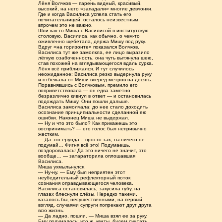
Лёня Волчков — парень видный, красивый,
высокий, на него «западали» многие девчонки.
Где и когда Василиса успела стать его
почитательницей, осталось неизвестным,
впрочем это не важно.
Шли как-то Миша с Василисой в институтскую
столовую. Василиса, как обычно, о чем-то
оживленно щебетала, держа Мишу под руку.
Вдруг «на горизонте» показался Волчков.
Василиса тут же замолкла, ее лицо выразило
лёгкую озабоченность, она чуть вытянула шею,
став похожей на вглядывающегося вдаль сурка.
Лёня всё приближался. И тут случилось
неожиданное: Василиса резко выдернула руку
и отбежала от Миши вперед метров на десять.
Поравнявшись с Волчковым, премило его
поприветствовала — он едва заметно
безразлично кивнул в ответ — и остановилась
подождать Мишу. Они пошли дальше.
Василиса замолчала: до нее стало доходить
осознание принципиальности сделанной ею
ошибки. Наконец Миша не выдержал.
— Ну и что это было? Как прикажешь это
воспринимать? — его голос был непривычно
жестким.
— Да это ерунда... просто так, ты ничего не
подумай… Фигня всё это! Подумаешь,
поздоровалась! Да это ничего не значит, это
вообще… — затараторила оплошавшая
Василиса.
Миша ухмыльнулся.
— Ну-ну. — Ему был неприятен этот
неубедительный рефлекторный поток
сознания оправдывающегося человека.
Василиса остановилась, закусила губу, на
глазах блеснули слёзы. Нередко такими,
казалось бы, несущественными, на первый
взгляд, случаями супруги попрекают друг друга
всю жизнь.
— Да ладно, пошли. — Миша взял ее за руку.
Ему подумалось: что ж, квиты, будем считать