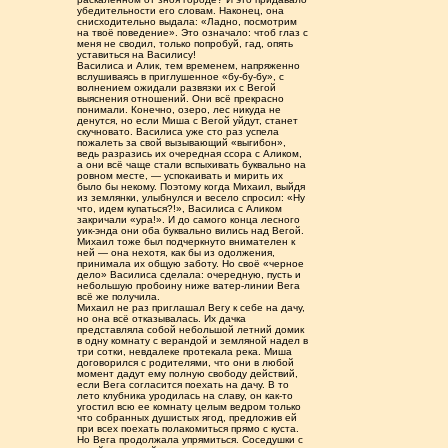
убедительности его словам. Наконец, она
снисходительно выдала: «Ладно, посмотрим
на твоё поведение». Это означало: чтоб глаз с
меня не сводил, только попробуй, гад, опять
уставиться на Василису!
Василиса и Алик, тем временем, напряженно
вслушиваясь в приглушенное «бу-бу-бу», с
волнением ожидали развязки их с Вегой
выяснения отношений. Они всё прекрасно
понимали. Конечно, озеро, лес никуда не
денутся, но если Миша с Вегой уйдут, станет
скучновато. Василиса уже сто раз успела
пожалеть за свой вызывающий «выгибон»,
ведь разразись их очередная ссора с Аликом,
а они всё чаще стали вспыхивать буквально на
ровном месте, — успокаивать и мирить их
было бы некому. Поэтому когда Михаил, выйдя
из землянки, улыбнулся и весело спросил: «Ну
что, идем купаться?!», Василиса с Аликом
закричали «ура!». И до самого конца лесного
уик-энда они оба буквально вились над Вегой.
Михаил тоже был подчеркнуто внимателен к
ней — она нехотя, как бы из одолжения,
принимала их общую заботу. Но своё «черное
дело» Василиса сделала: очередную, пусть и
небольшую пробоину ниже ватер-линии Вега
всё же получила.
Михаил не раз приглашал Вегу к себе на дачу,
но она всё отказывалась. Их дачка
представляла собой небольшой летний домик
в одну комнату с верандой и земляной надел в
три сотки, невдалеке протекала река. Миша
договорился с родителями, что они в любой
момент дадут ему полную свободу действий,
если Вега согласится поехать на дачу. В то
лето клубника уродилась на славу, он как-то
угостил всю ее комнату целым ведром только
что собранных душистых ягод, предложив ей
при всех поехать полакомиться прямо с куста.
Но Вега продолжала упрямиться. Соседушки с