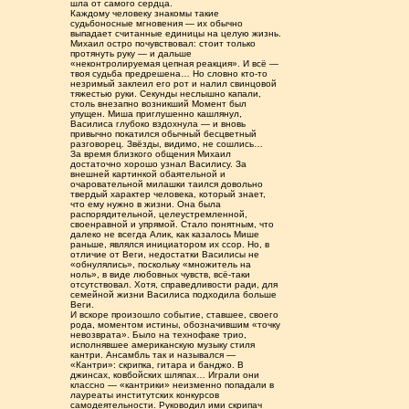
шла от самого сердца.
Каждому человеку знакомы такие
судьбоносные мгновения — их обычно
выпадает считанные единицы на целую жизнь.
Михаил остро почувствовал: стоит только
протянуть руку — и дальше
«неконтролируемая цепная реакция». И всё —
твоя судьба предрешена… Но словно кто-то
незримый заклеил его рот и налил свинцовой
тяжестью руки. Секунды неслышно капали,
столь внезапно возникший Момент был
упущен. Миша приглушенно кашлянул,
Василиса глубоко вздохнула — и вновь
привычно покатился обычный бесцветный
разговорец. Звёзды, видимо, не сошлись…
За время близкого общения Михаил
достаточно хорошо узнал Василису. За
внешней картинкой обаятельной и
очаровательной милашки таился довольно
твердый характер человека, который знает,
что ему нужно в жизни. Она была
распорядительной, целеустремленной,
своенравной и упрямой. Стало понятным, что
далеко не всегда Алик, как казалось Мише
раньше, являлся инициатором их ссор. Но, в
отличие от Веги, недостатки Василисы не
«обнулялись», поскольку «множитель на
ноль», в виде любовных чувств, всё-таки
отсутствовал. Хотя, справедливости ради, для
семейной жизни Василиса подходила больше
Веги.
И вскоре произошло событие, ставшее, своего
рода, моментом истины, обозначившим «точку
невозврата». Было на технофаке трио,
исполнявшее американскую музыку стиля
кантри. Ансамбль так и назывался —
«Кантри»: скрипка, гитара и банджо. В
джинсах, ковбойских шляпах… Играли они
классно — «кантрики» неизменно попадали в
лауреаты институтских конкурсов
самодеятельности. Руководил ими скрипач