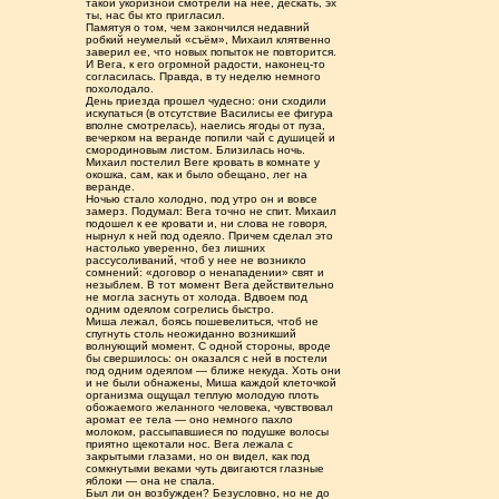
такой укоризной смотрели на нее, дескать, эх
ты, нас бы кто пригласил.
Памятуя о том, чем закончился недавний
робкий неумелый «съём», Михаил клятвенно
заверил ее, что новых попыток не повторится.
И Вега, к его огромной радости, наконец-то
согласилась. Правда, в ту неделю немного
похолодало.
День приезда прошел чудесно: они сходили
искупаться (в отсутствие Василисы ее фигура
вполне смотрелась), наелись ягоды от пуза,
вечерком на веранде попили чай с душицей и
смородиновым листом. Близилась ночь.
Михаил постелил Веге кровать в комнате у
окошка, сам, как и было обещано, лег на
веранде.
Ночью стало холодно, под утро он и вовсе
замерз. Подумал: Вега точно не спит. Михаил
подошел к ее кровати и, ни слова не говоря,
нырнул к ней под одеяло. Причем сделал это
настолько уверенно, без лишних
рассусоливаний, чтоб у нее не возникло
сомнений: «договор о ненападении» свят и
незыблем. В тот момент Вега действительно
не могла заснуть от холода. Вдвоем под
одним одеялом согрелись быстро.
Миша лежал, боясь пошевелиться, чтоб не
спугнуть столь неожиданно возникший
волнующий момент. С одной стороны, вроде
бы свершилось: он оказался с ней в постели
под одним одеялом — ближе некуда. Хоть они
и не были обнажены, Миша каждой клеточкой
организма ощущал теплую молодую плоть
обожаемого желанного человека, чувствовал
аромат ее тела — оно немного пахло
молоком, рассыпавшиеся по подушке волосы
приятно щекотали нос. Вега лежала с
закрытыми глазами, но он видел, как под
сомкнутыми веками чуть двигаются глазные
яблоки — она не спала.
Был ли он возбужден? Безусловно, но не до