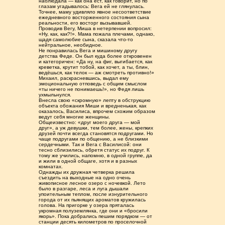
наблюдала — как она ест, как говорит, но по
глазам угадывалось: Вега ей не глянулась.
Точнее, маму удивляло явное несоответствие
ежедневного восторженного состояния сына
реальности, его восторг вызывавшей.
Проводив Вегу, Миша в нетерпении вопросил:
«Ну, как, как?!». Мама пожала плечами, однако,
щадя самолюбие сына, сказала что-то
нейтральное, необидное.
Не понравилась Вега и мишиному другу
детства Феде. Он был куда более откровенен
и категоричен: «Да ну, на фиг, выгибается, как
креветка, крутит тобой, как хочет, а ты, блин,
ведёшься, как телок — аж смотреть противно!»
Михаил, раскрасневшись, выдал ему
эмоциональную отповедь с общим смыслом
«ты ничего не понимаешь!», но Федя лишь
ухмыльнулся.
Внесла свою «скромную» лепту в обструкцию
объекта обожания Миши и вредненькая, как
оказалось, Василиса, впрочем схожим образом
ведут себя многие женщины.
Общеизвестно: «друг моего друга — мой
друг», а уж девушки, тем более, жены, крепких
друзей почти всегда становятся подругами. Но
чаще подругами по общению, а не близкими
сердечными. Так и Вега с Василисой: они
тесно сблизились, обретя статус их подруг. К
тому же учились, напомню, в одной группе, да
и жили в одной общаге, хотя и в разных
комнатах.
Однажды их дружная четверка решила
съездить на выходные на одно очень
живописное лесное озеро с ночевкой. Лето
было в разгаре, леса и луга дышали
упоительным теплом, после изнурительного
города от их пьянящих ароматов кружилась
голова. На пригорке у озера пряталась
укромная полуземлянка, где они и «бросили
якорь». Пока добрались пешим порядком — от
станции десять километров по проселочной