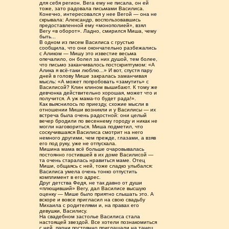
для себя регион. Вега ему не писала, он ей
тоже, зато радовала письмами Василиса.
Конечно, интересовался у нее Вегой — она не
скрывала: Александр, воспользовавшись
предоставленной ему «монополией», взял
Вегу «в оборот». Ладно, смирился Миша, чему
быть...
В одном из писем Василиса с грустью
сообщила, что они окончательно разбежались
с Аликом — Мишу это известие весьма
опечалило, он болел за них душой, тем более,
что письмо заканчивалось постскриптумом: «А
Алика я всё-таки люблю...» И вот, спустя пару
дней в голову Мише закралась заманчивая
мысль: «А может попробовать «замутить» с
Василисой? Клин клином вышибают. К тому же
девчонка действительно хорошая, может что и
получится. А уж мама-то будет рада!».
Как выяснилось по приезду, схожие мысли в
отношении Миши возникли и у Василисы — их
встреча была очень радостной: они целый
вечер бродили по весеннему городу и никак не
могли наговориться. Миша подметил, что
соскучившаяся Василиса смотрит на него
немного другими, чем прежде, глазами, а взяв
его под руку, уже не отпускала.
Мишина мама всё больше очаровывалась
постоянно гостившей в их доме Василисой —
та очень старалась нравиться маме. Отец
Миши, общаясь с ней, тоже сладко улыбался:
Василиса умела очень тонко отпустить
комплимент в его адрес.
Друг детства Федя, не так давно от души
«плющивший» Вегу, дал Василисе высшую
оценку — Мише было приятно слышать это. А
вскоре и вовсе пригласил на свою свадьбу
Михаила с родителями и, на правах его
девушки, Василису.
На свадебном застолье Василиса стала
настоящей звездой. Все хотели познакомиться
с ней, парни постоянно приглашали на танец.