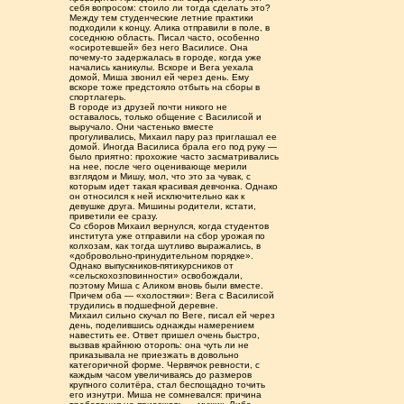
себя вопросом: стоило ли тогда сделать это?
Между тем студенческие летние практики
подходили к концу. Алика отправили в поле, в
соседнюю область. Писал часто, особенно
«осиротевшей» без него Василисе. Она
почему-то задержалась в городе, когда уже
начались каникулы. Вскоре и Вега уехала
домой, Миша звонил ей через день. Ему
вскоре тоже предстояло отбыть на сборы в
спортлагерь.
В городе из друзей почти никого не
оставалось, только общение с Василисой и
выручало. Они частенько вместе
прогуливались, Михаил пару раз приглашал ее
домой. Иногда Василиса брала его под руку —
было приятно: прохожие часто засматривались
на нее, после чего оценивающе мерили
взглядом и Мишу, мол, что это за чувак, с
которым идет такая красивая девчонка. Однако
он относился к ней исключительно как к
девушке друга. Мишины родители, кстати,
приветили ее сразу.
Со сборов Михаил вернулся, когда студентов
института уже отправили на сбор урожая по
колхозам, как тогда шутливо выражались, в
«добровольно-принудительном порядке».
Однако выпускников-пятикурсников от
«сельскохозповинности» освобождали,
поэтому Миша с Аликом вновь были вместе.
Причем оба — «холостяки»: Вега с Василисой
трудились в подшефной деревне.
Михаил сильно скучал по Веге, писал ей через
день, поделившись однажды намерением
навестить ее. Ответ пришел очень быстро,
вызвав крайнюю оторопь: она чуть ли не
приказывала не приезжать в довольно
категоричной форме. Червячок ревности, с
каждым часом увеличиваясь до размеров
крупного солитёра, стал беспощадно точить
его изнутри. Миша не сомневался: причина