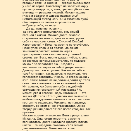
посадил себе на колени — сердце выскакивало
у него из горла. Расстегнул на халатике одну
пуговицу, вторую и, дрожа, припал губами к ее
ключице — реакции никакой. Михаил поднял
глаза и обжегся о широко распахнутый
немигающий взгляд Веги. Она схватила рукой
оба лацкана халатика и прошептала:
— Прошу тебя, не надо…
— Да-да, конечно, извини…
Та ночь долго вспоминалась ему самой
поганой в жизни. Михаил долго лежал с
открытыми глазами и, чуть не плача, ругал
себя на чем свет стоит: «Слизняк! Слабак!
Хвост овечий!» Пока незаметно не отрубился.
Проснулся, словно от толчка. За окном
занимался рассвет, комната через
приоткрытое окно наполнялась утренней
свежестью. Вега, мерно дыша, глубоко спала,
ее светлые волосы разметались по подушке —
Михаил залюбовался ею... Оделся и,
неслышно затворив за собой дверь, вышел.
День прошел как в тумане. Как вести себя в
такой ситуации, как правильно поступать, что
полагается говорить? И ведь не спросишь ни у
кого, такие тонкие вещи должны дойти до тебя
сами, это и называется — жизненный опыт.
Интересно, как бы повел себя в подобной
ситуации приснопамятный Александр? А,
может, уже и «повел», ведь «бывший» — это
значит ДО тебя. С того дня эта мысль-заноза
— было между ними «что-то» или нет — стала
постоянно одолевать Михаила, но напрямую
спросить об этом он не отваживался. Он же
твердо решил для себя: всё после свадьбы. Так
принято.
Настал момент знакомства Веги с родителями
Михаила. Она, стоит отметить, заметно
волновалась, долго наводила красоту, купила
цветы. Его «предки» показали себя весьма
дипломатичными. Мама внимательно