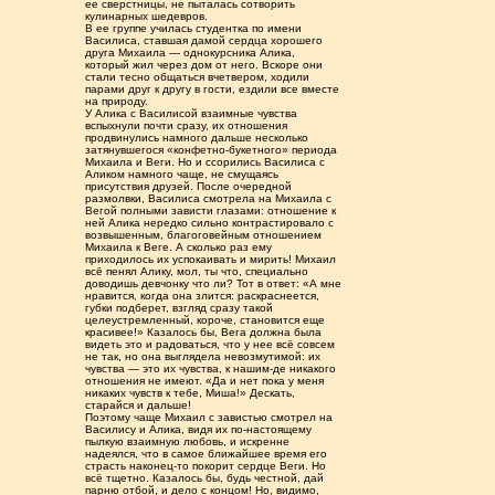
ее сверстницы, не пыталась сотворить
кулинарных шедевров.
В ее группе училась студентка по имени
Василиса, ставшая дамой сердца хорошего
друга Михаила — однокурсника Алика,
который жил через дом от него. Вскоре они
стали тесно общаться вчетвером, ходили
парами друг к другу в гости, ездили все вместе
на природу.
У Алика с Василисой взаимные чувства
вспыхнули почти сразу, их отношения
продвинулись намного дальше несколько
затянувшегося «конфетно-букетного» периода
Михаила и Веги. Но и ссорились Василиса с
Аликом намного чаще, не смущаясь
присутствия друзей. После очередной
размолвки, Василиса смотрела на Михаила с
Вегой полными зависти глазами: отношение к
ней Алика нередко сильно контрастировало с
возвышенным, благоговейным отношением
Михаила к Веге. А сколько раз ему
приходилось их успокаивать и мирить! Михаил
всё пенял Алику, мол, ты что, специально
доводишь девчонку что ли? Тот в ответ: «А мне
нравится, когда она злится: раскраснеется,
губки подберет, взгляд сразу такой
целеустремленный, короче, становится еще
красивее!» Казалось бы, Вега должна была
видеть это и радоваться, что у нее всё совсем
не так, но она выглядела невозмутимой: их
чувства — это их чувства, к нашим-де никакого
отношения не имеют. «Да и нет пока у меня
никаких чувств к тебе, Миша!» Дескать,
старайся и дальше!
Поэтому чаще Михаил с завистью смотрел на
Василису и Алика, видя их по-настоящему
пылкую взаимную любовь, и искренне
надеялся, что в самое ближайшее время его
страсть наконец-то покорит сердце Веги. Но
всё тщетно. Казалось бы, будь честной, дай
парню отбой, и дело с концом! Но, видимо,