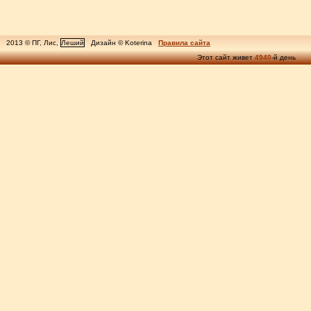
2013 © ПГ, Лис,
Леший
Дизайн © Koterina
Правила сайта
Этот сайт живет
4940
-й день