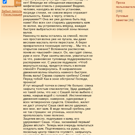
Вход
нет! Впереди же обещанная ивановцем
Проза
мифическая отмель с ракушками! Видимо,
запомнить
пользовател
человек, находясь во власти установки,
Забыл пароль
[180]
посреди стихии, не совсем верно отражает
|
Регистрация
реальность. Какая, к черту, отмель с
Путевые
ракушками?! Она же уже должна быть под
заметки
[44]
нами! Изо всех сил стараясь удерживать каяк
по волне, мы устремились вперед, жаждая
быстрее выбраться из опасной зоны пенных
валов.
Наконец-то валы остались за спиной, после
них простая волна уже не пугала, мы даже
веслами маслать почти перестали. А берег
превратился в тоненькую ниточку… Мы что, в
открытом океане? Вспомнили расписочки,
поняв их «высокий» смысл. Ох, как гудят спины,
руки и ноги. Руки заняты веслом, ухватиться не
за что, равновесие туловища поддерживалось
распорками ног. С ужасом подумали: «Чтоб
вернуться назад, придется плыть к волнам
спиной!» Развернулись. В направлении
движения волны плылось намного быстрее.
Вновь валы! Справа сорвало гребень! Слева!
Перед тобой! Как в зоне обстрела! Господи,
пронеси!
И тут мощный толчок в спину! Не больно: спина
закрыта толстым спасжилетом. Удар давящий,
но такой силы, что нас с Сашей легко выбило с
каяка, накрыв водой с головой. Инстинктивные
движения наверх, наверное, одинаковые у
всех четвероногих существ. Спокойно, жилет
не даст утонуть! Саша своё весло удержал,
вон мое, вот каяк. В воде пенный гребень уже
не так страшен: не утонешь, носоглотку
прополоскать тоже полезно.
Зацепив весло, подплываю к каяку, его
удерживает Саша. «Саш, заскакивай первым!
Держи вёсла!». Теперь моя очередь попытаться
оседлать каяк. Подтягиваюсь на руках, но,
поскольку центр тяжести «гуляет», запрыгнуть