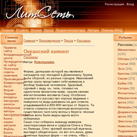
Регистрация
Вход
Главная
О сайте
Поэзия
Проза
Теория литературы
Авторы
Помощь (FAQ)
Главное
Рубрики
Главная
»
Произведения
»
Проза
»
Рассказы
меню
Рассказы
[1
Правила
Миниатюры
Океанский каякинг
сайта
[1237]
Координационный
Рассказы
центр
Обзоры
[147
Путеводитель
Автор:
Petermuratov
Статьи
[500]
по сайту
Полезные
Эссе
[231]
Фирма, дилерами которой мы являемся
советы
Критика
[100
наградила нас поездкой в Доминикану. Группа
новичкам
была сборной, из разных городов. Ивановский
Сказки
[272]
Произведения
дилер сразу представил себя каякером и
Комментарии
Байки
[56]
вообще бывалым человеком. Здоровый,
ЛитО
суровый с виду, он, типа, сплавал на
Сатира
[33]
Форум
одиночном прокатном каяке, сразив своими
Фельетоны
[
Текущие
впечатлениями москвича Сашу. Особенно
конкурсы
Юмористиче
зацепил его рассказ про хорошо видимые с
Авторские
поверхности воды раковины на дне отмели,
проза
[191]
анонсы
угадывавшейся в 800-900 метрах от берега. Та
Мемуары
[59
Избранные
отмель служила естественным волнорезом,
авторы
существенно гася силу волны у берега: пенные
Документал
Авто(р)портреты
гребни волн были видны вдоль всего
проза
[88]
Книги
побережья.
Эпистолы
[23
наших
Саша стал собирать команду каякеров,
авторов
заинтересовав меня и супругов Олега и Лену
Новеллы
[65]
из Липецка. Олег, крепкий жилистый мужчина,
Файлы
Подражания
выглядел убедительно, но вот его жена, дама
Блоги
приятных пышных форм — не очень. «Мы с
Афоризмы
Мемориальные
[