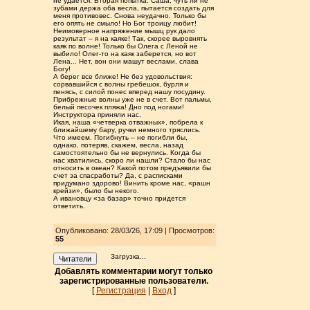
не удается. Вторая попытка. Саша, чуть ли не
зубами держа оба весла, пытается создать для
меня противовес. Снова неудачно. Только бы
его опять не смыло! Но Бог троицу любит!
Неимоверное напряжение мышц рук дало
результат – я на каяке! Так, скорее выровнять
каяк по волне! Только бы Олега с Леной не
выбило! Олег-то на каяк заберется, но вот
Лена... Нет, вон они машут веслами, слава
Богу!
А берег все ближе! Не без удовольствия:
сорвавшийся с волны гребешок, бурля и
пенясь, с силой понес вперед нашу посудину.
Прибрежные волны уже не в счет. Вот пальмы,
белый песочек пляжа! Дно под ногами!
Инструктора приняли нас.
Икая, наша «четверка отважных», побрела к
ближайшему бару, ручки немного тряслись.
Что имеем. Погибнуть – не погибли бы,
однако, потеряв, скажем, весла, назад
самостоятельно бы не вернулись. Когда бы
нас хватились, скоро ли нашли? Стало бы нас
относить в океан? Какой потом предъявили бы
счет за спасработы? Да, с расписками
придумано здорово! Винить кроме нас, «рашн
крейзи», было бы некого.
А ивановцу «за базар» точно придется
ответить.
Опубликовано: 28/03/26, 17:09 | Просмотров
:
55
Загрузка...
Читатели
Добавлять комментарии могут только
зарегистрированные пользователи.
[
Регистрация
|
Вход
]