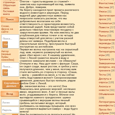
Олегом – туристы-водники со стажем!» -
страницы
Фантастика
заметив наш оценивающий взгляд, заявила
Обратная
она. Добро, поверим.
Мистика
[97]
связь
На берегу находился пункт проката различного
Гостевая
Ужасы
[11]
водного инвентаря и амуниции. Перед
книга
выдачей двух двухместных каяков нас
Эротическая
попросили написать расписки, что мы
проза
Поиск
[10]
добровольно возлагаем на себя
Галиматья
[3
ответственность и гарантируем возместить
Слово,
возможный ущерб. Каяк представлял собой
Повести
[217
фраза на
довольно тяжелую пластиковую посудину с
Романы
сайте
[84]
закругленными краями. На нем имелись по два
углубления для «пятых точек» и по четыре
Пьесы
[33]
пары отверстий для пяток с учетом разной
Прозаически
длины ног каякера. Подобрав весла и
переводы
[3]
спасательные жилеты, прослушали быстрый
Найти
инструктаж на английском.
Конкурсы
[7]
Первая же волна настроила нас на серьезный
Автор
Литературн
лад: каяк, неумело развернутый на волне,
[первые
даже сбил меня с ног. К нашему удивлению,
игры
[45]
буквы
Олег с Леной грамотно вошли в воду и
Тренинги
[3]
никнейма]
слаженно замахали веслами – не обманули!
Завершенны
Отплыли и мы. Наш дуэт взял с фальши: Саша,
он сидел сзади, выше ростом, и гребок у него
конкурсы, иг
получался длиннее, чем у меня, поэтому каяк
тренинги
[26
стало мотылять из сторону в сторону. «Саша,
Найти
Тесты
– кричу, – равняйся на меня, а то мы сейчас
[34]
опять подставимся волне!» Синхронизировав
Диспуты и
движения, довольно быстро поплыли, рядом
опросы
[120]
Случайные
гребли Олег с Леной.
данные
Да, океанская волна – это нечто! Она
Анонсы и
показалась мне длиннее морской: неспешно
новости
[111]
вверх, медленно вниз. А вот и пенные валы
Вход
Объявления
волн, угадывавшиеся с берега. Вблизи они
выглядели намного грандиознее: шумно
[108]
срывающийся с верхушки волны пенный
Литературн
гребень заглатывал воздух, который,
манифесты
разбившись на мириады пузырьков, изо всех
сил стремился вырваться наверх – вода будто
Проза без
кипела!
рубрики
[534
Нам бы развернуться да податься назад! Но