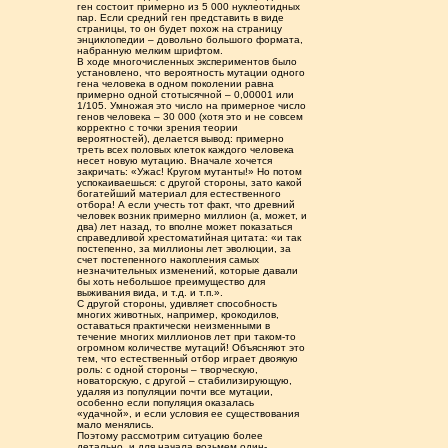
ген состоит примерно из 5 000 нуклеотидных
пар. Если средний ген представить в виде
страницы, то он будет похож на страницу
энциклопедии – довольно большого формата,
набранную мелким шрифтом.
В ходе многочисленных экспериментов было
установлено, что вероятность мутации одного
гена человека в одном поколении равна
примерно одной стотысячной – 0,00001 или
1/105. Умножая это число на примерное число
генов человека – 30 000 (хотя это и не совсем
корректно с точки зрения теории
вероятностей), делается вывод: примерно
треть всех половых клеток каждого человека
несет новую мутацию. Вначале хочется
закричать: «Ужас! Кругом мутанты!» Но потом
успокаиваешься: с другой стороны, зато какой
богатейший материал для естественного
отбора! А если учесть тот факт, что древний
человек возник примерно миллион (а, может, и
два) лет назад, то вполне может показаться
справедливой хрестоматийная цитата: «и так
постепенно, за миллионы лет эволюции, за
счет постепенного накопления самых
незначительных изменений, которые давали
бы хоть небольшое преимущество для
выживания вида, и т.д. и т.п.».
С другой стороны, удивляет способность
многих животных, например, крокодилов,
оставаться практически неизменными в
течение многих миллионов лет при таком-то
огромном количестве мутаций! Объясняют это
тем, что естественный отбор играет двоякую
роль: с одной стороны – творческую,
новаторскую, с другой – стабилизирующую,
удаляя из популяции почти все мутации,
особенно если популяция оказалась
«удачной», и если условия ее существования
мало менялись.
Поэтому рассмотрим ситуацию более
детально, и для начала возьмем один-