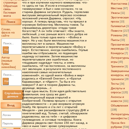
страницы
что и при изучении научного коммунизма: что-
Фантастика
то здесь не так. И если в отношении
Обратная
Мистика
[97]
«коммунизма» я был с ним согласен, то за
связь
старика Дарвина затупился. Рудаль, терпеливо
Гостевая
Ужасы
[11]
выслушав эмоциональный пересказ основных
книга
Эротическая
положений учения Дарвина, спросил: «Ну,
хорошо. А теперь представь, что ты пришел в
проза
Поиск
[10]
огромную библиотеку. Миллионы томов. Ты
Галиматья
[3
спрашиваешь директора: откуда такое
Слово,
Повести
богатство? А он тебе отвечает: «Вы знаете,
[217
фраза на
любезный, у нас раньше всего этого добра не
Романы
сайте
[84]
было. Была только одна книга – «Война и
Пьесы
[33]
мир». Но у нас были миллионы машинисток и
миллионы лет в запасе. Машинистки
Прозаически
перепечатывали и перепечатывали «Войну и
переводы
[3]
Найти
мир». Естественно, иногда ошибались. Глупые
ошибки мы отбрасывали, но подающие
Конкурсы
[7]
надежду оставляли. Затем машинистки
Автор
Литературн
перепечатывали уже ошибочные, но
[первые
игры
[45]
«подавшие надежду» тексты, и опять
буквы
ошибались. «И так постепенно, за миллионы
Тренинги
[3]
никнейма]
лет эволюции, в результате постепенного
Завершенны
накопления самых незначительных
конкурсы, иг
изменений», из одной книги «Война и мир»
родились и «Евгений Онегин», и «Братья
тренинги
[26
Найти
Карамазовы», и «Идиот». Ты бы в это
Тесты
[34]
поверил? А вот в теорию Дарвина ты,
дружище, веришь…»
Диспуты и
И еще одна мысль. Если идея действительно
опросы
[120]
Случайные
правильная, она сразу же дает
данные
Анонсы и
революционный взрыв открытий и
изобретений. Полвека прошло с открытия
новости
[111]
радиоактивности – и уже взорвали атомную
Вход
Объявления
бомбу. Не прошло и ста лет с открытий
[108]
Менделя – уже расшифровали структуру ДНК и
генетический код. Только, считай, обнаружили
Литературн
радиоволны, как на тебе – и цифровое
манифесты
телевидение, и сотовые телефоны. Книга
Дарвина увидела свет более 150 лет назад, а
Проза без
«воз и ныне там»: кроме суперзаумных
рубрики
[534