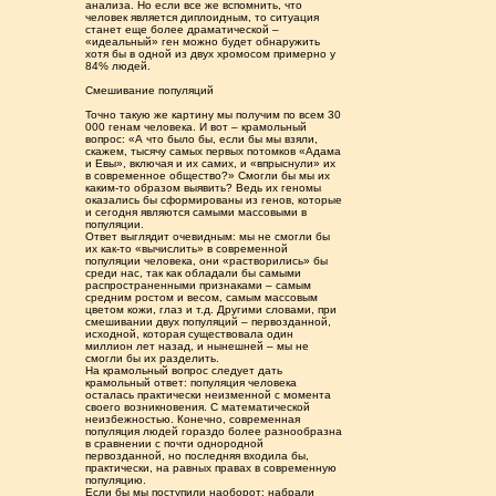
анализа. Но если все же вспомнить, что
человек является диплоидным, то ситуация
станет еще более драматической –
«идеальный» ген можно будет обнаружить
хотя бы в одной из двух хромосом примерно у
84% людей.
Смешивание популяций
Точно такую же картину мы получим по всем 30
000 генам человека. И вот – крамольный
вопрос: «А что было бы, если бы мы взяли,
скажем, тысячу самых первых потомков «Адама
и Евы», включая и их самих, и «впрыснули» их
в современное общество?» Смогли бы мы их
каким-то образом выявить? Ведь их геномы
оказались бы сформированы из генов, которые
и сегодня являются самыми массовыми в
популяции.
Ответ выглядит очевидным: мы не смогли бы
их как-то «вычислить» в современной
популяции человека, они «растворились» бы
среди нас, так как обладали бы самыми
распространенными признаками – самым
средним ростом и весом, самым массовым
цветом кожи, глаз и т.д. Другими словами, при
смешивании двух популяций – первозданной,
исходной, которая существовала один
миллион лет назад, и нынешней – мы не
смогли бы их разделить.
На крамольный вопрос следует дать
крамольный ответ: популяция человека
осталась практически неизменной с момента
своего возникновения. С математической
неизбежностью. Конечно, современная
популяция людей гораздо более разнообразна
в сравнении с почти однородной
первозданной, но последняя входила бы,
практически, на равных правах в современную
популяцию.
Если бы мы поступили наоборот: набрали