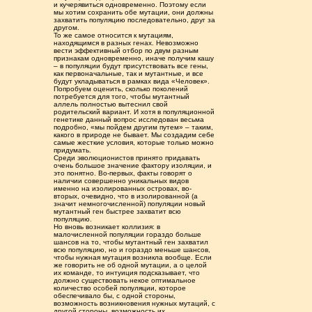
и кучерявиться одновременно. Поэтому если
мы хотим сохранить обе мутации, они должны
захватить популяцию последовательно, друг за
другом.
То же самое относится к мутациям,
находящимся в разных генах. Невозможно
вести эффективный отбор по двум разным
признакам одновременно, иначе получим кашу
– в популяции будут присутствовать все гены,
как первоначальные, так и мутантные, и все
будут укладываться в рамках вида «Человек».
Попробуем оценить, сколько поколений
потребуется для того, чтобы мутантный
аллель полностью вытеснил свой
родительский вариант. И хотя в популяционной
генетике данный вопрос исследован весьма
подробно, «мы пойдем другим путем» – таким,
какого в природе не бывает. Мы создадим себе
самые жесткие условия, которые только можно
придумать.
Среди эволюционистов принято придавать
очень большое значение фактору изоляции, и
это понятно. Во-первых, факты говорят о
наличии совершенно уникальных видов
именно на изолированных островах, во-
вторых, очевидно, что в изолированной (а
значит немногочисленной) популяции новый
мутантный ген быстрее захватит всю
популяцию.
Но вновь возникает коллизия: в
малочисленной популяции гораздо больше
шансов на то, чтобы мутантный ген захватил
всю популяцию, но и гораздо меньше шансов,
чтобы нужная мутация возникла вообще. Если
же говорить не об одной мутации, а о целой
их команде, то интуиция подсказывает, что
должно существовать некое оптимальное
количество особей популяции, которое
обеспечивало бы, с одной стороны,
возможность возникновения нужных мутаций, с
другой стороны, возможность их