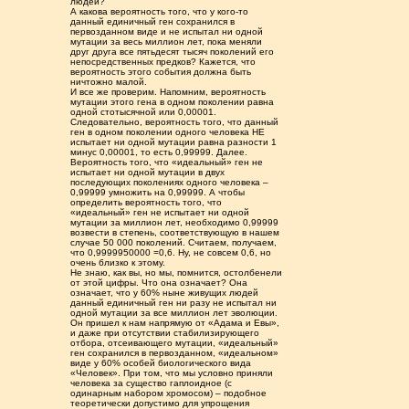
людей?
А какова вероятность того, что у кого-то
данный единичный ген сохранился в
первозданном виде и не испытал ни одной
мутации за весь миллион лет, пока меняли
друг друга все пятьдесят тысяч поколений его
непосредственных предков? Кажется, что
вероятность этого события должна быть
ничтожно малой.
И все же проверим. Напомним, вероятность
мутации этого гена в одном поколении равна
одной стотысячной или 0,00001.
Следовательно, вероятность того, что данный
ген в одном поколении одного человека НЕ
испытает ни одной мутации равна разности 1
минус 0,00001, то есть 0,99999. Далее.
Вероятность того, что «идеальный» ген не
испытает ни одной мутации в двух
последующих поколениях одного человека –
0,99999 умножить на 0,99999. А чтобы
определить вероятность того, что
«идеальный» ген не испытает ни одной
мутации за миллион лет, необходимо 0,99999
возвести в степень, соответствующую в нашем
случае 50 000 поколений. Считаем, получаем,
что 0,9999950000 =0,6. Ну, не совсем 0,6, но
очень близко к этому.
Не знаю, как вы, но мы, помнится, остолбенели
от этой цифры. Что она означает? Она
означает, что у 60% ныне живущих людей
данный единичный ген ни разу не испытал ни
одной мутации за все миллион лет эволюции.
Он пришел к нам напрямую от «Адама и Евы»,
и даже при отсутствии стабилизирующего
отбора, отсеивающего мутации, «идеальный»
ген сохранился в первозданном, «идеальном»
виде у 60% особей биологического вида
«Человек». При том, что мы условно приняли
человека за существо гаплоидное (с
одинарным набором хромосом) – подобное
теоретически допустимо для упрощения