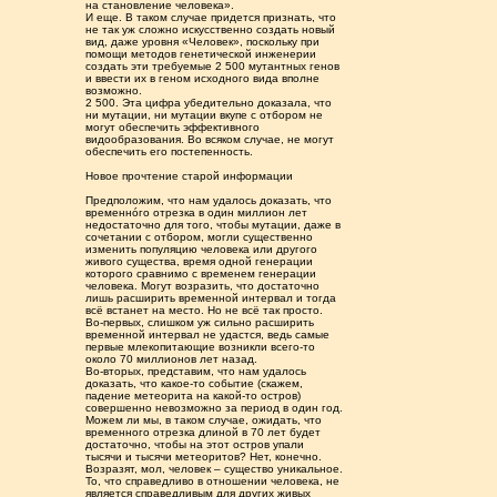
на становление человека».
И еще. В таком случае придется признать, что
не так уж сложно искусственно создать новый
вид, даже уровня «Человек», поскольку при
помощи методов генетической инженерии
создать эти требуемые 2 500 мутантных генов
и ввести их в геном исходного вида вполне
возможно.
2 500. Эта цифра убедительно доказала, что
ни мутации, ни мутации вкупе с отбором не
могут обеспечить эффективного
видообразования. Во всяком случае, не могут
обеспечить его постепенность.
Новое прочтение старой информации
Предположим, что нам удалось доказать, что
временнóго отрезка в один миллион лет
недостаточно для того, чтобы мутации, даже в
сочетании с отбором, могли существенно
изменить популяцию человека или другого
живого существа, время одной генерации
которого сравнимо с временем генерации
человека. Могут возразить, что достаточно
лишь расширить временной интервал и тогда
всё встанет на место. Но не всё так просто.
Во-первых, слишком уж сильно расширить
временной интервал не удастся, ведь самые
первые млекопитающие возникли всего-то
около 70 миллионов лет назад.
Во-вторых, представим, что нам удалось
доказать, что какое-то событие (скажем,
падение метеорита на какой-то остров)
совершенно невозможно за период в один год.
Можем ли мы, в таком случае, ожидать, что
временного отрезка длиной в 70 лет будет
достаточно, чтобы на этот остров упали
тысячи и тысячи метеоритов? Нет, конечно.
Возразят, мол, человек – существо уникальное.
То, что справедливо в отношении человека, не
является справедливым для других живых