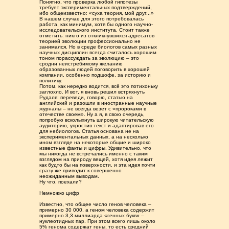
Понятно, что проверка любой гипотезы
требует экспериментальных подтверждений,
ибо общеизвестно: «суха теория, мой друг...»
В нашем случае для этого потребовалась
работа, как минимум, хотя бы одного научно-
исследовательского института. Стоит также
отметить: никто из откликнувшихся адресатов
теорией эволюции профессионально не
занимался. Но в среде биологов самых разных
научных дисциплин всегда считалось хорошим
тоном порассуждать за эволюцию – это
сродни неистребимому желанию
образованных людей поговорить в хорошей
компании, особенно подшофе, за историю и
политику.
Потом, как нередко водится, всё это потихоньку
заглохло. И вот, я вновь решил встряхнуть
Рудаля: переведи, говорю, статью на
английский и разошли в иностранные научные
журналы – не всегда везет с «пророками в
отечестве своем». Ну а я, в свою очередь,
попробую всколыхнуть широкую читательскую
аудиторию, упростив текст и адаптировав его
для небиологов. Статья основана не на
экспериментальных данных, а на несколько
ином взгляде на некоторые общие и широко
известные факты и цифры. Удивительно, что
мы никогда не встречались именно с таким
взглядом на природу вещей, хотя идея лежит
как будто бы на поверхности, и эта идея почти
сразу же приводит к совершенно
неожиданным выводам.
Ну что, поехали?
Немножко цифр
Известно, что общее число генов человека –
примерно 30 000, а геном человека содержит
примерно 3,3 миллиарда «генных букв» –
нуклеотидных пар. При этом всего лишь около
5% генома содержат гены, то есть средний