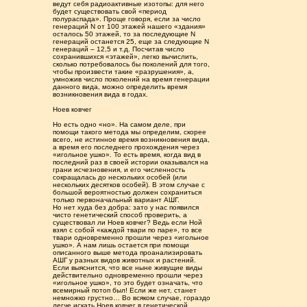
ведут себя радиоактивные изотопы: для него
будет существовать свой «период
полураспада». Проще говоря, если за число
генераций N от 100 этажей нашего «здания»
осталось 50 этажей, то за последующие N
генераций останется 25, еще за следующие N
генераций – 12,5 и т.д. Посчитав число
сохранившихся «этажей», легко вычислить,
сколько потребовалось бы поколений для того,
чтобы произвести такие «разрушения», а,
умножив число поколений на время генерации
данного вида, можно определить время
возникновения вида в годах.
Ноев ковчег
Но есть одно «но». На самом деле, при
помощи такого метода мы определим, скорее
всего, не истинное время возникновения вида,
а время его последнего прохождения через
«игольное ушко». То есть время, когда вид в
последний раз в своей истории оказывался на
грани исчезновения, и его численность
сокращалась до нескольких особей (или
нескольких десятков особей). В этом случае с
большой вероятностью должен сохраниться
только первоначальный вариант АШГ.
Но нет худа без добра: зато у нас появился
чисто генетический способ проверить, а
существовал ли Ноев ковчег? Ведь если Ной
взял с собой «каждой твари по паре», то все
твари одновременно прошли через «игольное
ушко». А нам лишь остается при помощи
описанного выше метода проанализировать
АШГ у разных видов животных и растений.
Если выяснится, что все ныне живущие виды
действительно одновременно прошли через
«игольное ушко», то это будет означать, что
всемирный потоп был! Если же нет, станет
немножко грустно… Во всяком случае, гораздо
легче искать Ноев ковчег в генетической