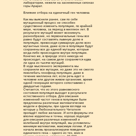
лаборатории, нежели на заснеженных склонах
горы Арарат.
Влияние отбора на единичный ген человека
Как мы выяснили ранее, сам по себе
мутационный процесс не способен
существенно изменить популяцию, по крайней
мере, человека, за период в миллион лет. В
результате мутаций может возникнуть
разнообразие, но первоначальные гены все
равно будут составлять львиную долю в
популяции, превосходя суммарную долю всех
мутантных генов, даже если в популяции будут
сохранены все до единой мутации, которые
когда-либо происходили внутри популяции.
Конечно же, в природе этого никогда не
происходит, на самом деле сохраняется едва
ли одна из тысячи мутаций.
В ходе мысленного эксперимента мы
сохранили все мутации, но даже это не смогло
поколебать генофонд популяции, даже в
течение миллиона лет, если речь идет о
человеке или другом живом организме, время
одной генерации которого сопоставимо с
двадцатью годами.
Считается, что из этого равновесного
состояния популяция выходит в результате
естественного отбора. Для описания
изменений частот генов в популяции были
предложены различные математические
модели и формулы, при одном взгляде на
которые у Любознательного Читателя
пропадёт любое желание. И хотя формулы эти
вполне корректны и точны, хорошо подходят
для описания различных изменений и
колебаний внутри популяций, мы условились:
минимум математики, максимум логики. И для
начала вновь проанализируем поведение
единичного гена – одного из тех, коих в