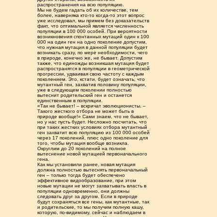
распространения на всю популяцию.
Мы не будем гадать об их количестве, тем
более, наверняка кто-то когда-то этот вопрос
уже исследовал, мы примем без доказательств
факт, что оптимальной является численность
популяции в 100 000 особей. При вероятности
возникновения спонтанных мутаций один к 100
000 на один ген на одно поколение допустим,
что нужная мутация в данной популяции будет
возникать сразу, по мере необходимости, чего
в природе, конечно же, не бывает. Допустим
также, что единожды возникшая мутация будет
распространятся в популяции в геометрической
прогрессии, удваивая свою частоту с каждым
поколением. Это, кстати, будет означать, что
мутантный ген, захватив половину популяции,
уже в следующем поколении полностью
вытеснит родительский ген и останется
единственным в популяции.
«Так не бывает! – вскричат эволюционисты. –
Такого жесткого отбора не может быть в
природе вообще!» Сами знаем, что не бывает,
но у нас пусть будет. Несложно посчитать, что
при таких жестких условиях отбора мутантный
ген захватит всю популяцию из 100 000 особей
через 17 поколений, плюс одно поколение для
того, чтобы мутация вообще возникла.
Округлим до 20 поколений на полное
вытеснение новой мутацией первоначального
гена.
Как мы установили ранее, новая мутация
должна полностью вытеснять первоначальный
ген – только тогда будет обеспечено
эффективное видообразование, при этом
новые мутации не могут захватывать власть в
популяции одновременно, они должны
следовать друг за другом. Если в природе
будут сохраняться все гены, как мутантные, так
и родительские, то мы получим полную кашу,
которую, по-видимому, сейчас и наблюдаем в