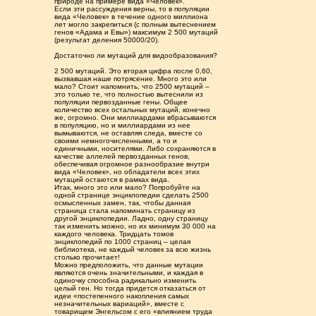
природе на примере вида «Человек».
Если эти рассуждения верны, то в популяции
вида «Человек» в течение одного миллиона
лет могло закрепиться (с полным вытеснением
генов «Адама и Евы») максимум 2 500 мутаций
(результат деления 50000/20).
Достаточно ли мутаций для видообразования?
2 500 мутаций. Это вторая цифра после 0,60,
вызвавшая наше потрясение. Много это или
мало? Стоит напомнить, что 2500 мутаций –
это только те, что полностью вытеснили из
популяции первозданные гены. Общее
количество всех остальных мутаций, конечно
же, огромно. Они миллиардами вбрасываются
в популяцию, но и миллиардами из нее
вымываются, не оставляя следа, вместе со
своими немногочисленными, а то и
единичными, носителями. Либо сохраняются в
качестве аллелей первозданных генов,
обеспечивая огромное разнообразие внутри
вида «Человек», но обладатели всех этих
мутаций остаются в рамках вида.
Итак, много это или мало? Попробуйте на
одной странице энциклопедии сделать 2500
осмысленных замен, так, чтобы данная
страница стала напоминать страницу из
другой энциклопедии. Ладно, одну страницу
так изменить можно, но их минимум 30 000 на
каждого человека. Тридцать томов
энциклопедий по 1000 страниц – целая
библиотека, не каждый человек за всю жизнь
столько прочитает!
Можно предположить, что данные мутации
являются очень значительными, и каждая в
одиночку способна радикально изменить
целый ген. Но тогда придется отказаться от
идеи «постепенного накопления самых
незначительных вариаций», вместе с
товарищем Энгельсом с его «влиянием труда