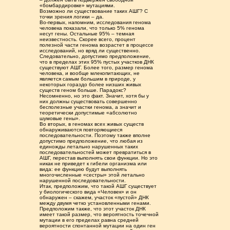
«бомбардировке» мутациями.
Возможно ли существование таких АШГ? С
точки зрения логики – да.
Во-первых, напомним, исследования генома
человека показали, что только 5% генома
несут гены. Остальные 95% – темная
неизвестность. Скорее всего, процент
полезной части генома возрастет в процессе
исследований, но вряд ли существенно.
Следовательно, допустимо предположение,
что в пределах этих 95% пустых участков ДНК
существуют АШГ. Более того, размер генома
человека, и вообще млекопитающих, не
является самым большим в природе, у
некоторых гораздо более низших живых
существ геном больше. Парадокс?
Несомненно, но это факт. Значит, хотя бы у
них должны существовать совершенно
бесполезные участки генома, а значит и
теоретически допустимые «абсолютно
шумовые гены».
Во вторых, в геномах всех живых существ
обнаруживаются повторяющиеся
последовательности. Поэтому также вполне
допустимо предположение, что любая из
единожды летально нарушенных таких
последовательностей может превратиться в
АШГ, перестав выполнять свои функции. Но это
никак не приведет к гибели организма или
вида: ее функцию будут выполнять
многочисленные «сестры» этой летально
нарушенной последовательности.
Итак, предположим, что такой АШГ существует
у биологического вида «Человек» и он
обнаружен – скажем, участок «пустой» ДНК
между двумя четко установленными генами.
Предположим также, что этот участок ДНК
имеет такой размер, что вероятность точечной
мутации в его пределах равна средней
вероятности спонтанной мутации на один ген