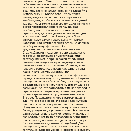
скажем, жираф. Мало того, что это само по
себе маловероятно, но для новоиспеченного
вида возникает новая проблема: а как же ему,
бедняге, размножаться, хоть он «большой» и
«ему видней»? Более того, чтобы такая
мегамутация имела шанс на сохранение,
необходимо, чтобы в нужном месте в нужный
час возникла точно такая же мутация, причем у
особи противоположного пола. Да еще
необходимо, чтобы они соизволили
скреститься, дать плодовитое потомство для
закрепления этой самой мутации. «Папе
антилопьему зачем такого сына?» Причем
новоявленная мутировавшая особь не должна
погибнуть «жирафенком». Всё это
представляется совсем уж невероятным.
Старик Дарвин и сам смутно догадывался о
подобных проблемах с «мегамутациями»,
поэтому, как мог, открещивался от слишком
больших вариаций внутри популяции, еще
даже не зная такого термина. Словом, если
говорить серьезно, в пределах одного гена
должно возникнуть минимум две
последовательных мутации, чтобы эффективно
оградить новый вид от родительского. Первая
мутация еще способна свободно скрещиваться
с родительским геном, поэтому имеет шанс на
размножение, вторая мутация может свободно
скрещиваться с первой мутацией, но уже не
может скрещиваться с родительским геном.
Второе. Предположим, что в рамках нашего
единичного гена возникло сразу две мутации,
обе полезные и совершенно необходимые.
Предположим также, что обе мутации имеют
безудержную тягу к размножению. Начав свое
распространение с двух концов популяции, эти
две мутации когда-то обязательно встретятся,
и возникнет дилемма: кто должен взять верх
(так называемая дилемма Холдейна)? Две
мутации в одном гене не могут захватить всю
популяцию одновременно. Невозможно лысеть