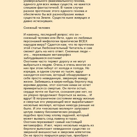
универсального (максимального) генома,
единого для всех живых существ, не кажется
слишком фантастичной. В таком случае
разное прочтение этого единого генома и
обеспечило бы всё разнообразие живых
существ на Земле. Существ ныне живущих и
давно исчезнувших.
Снежный человек
И наконец, последний вопрос: кто он –
снежный человек или Йети, один из любимых
персонажей мифологии практически ВСЕХ
народов мира? Сдается нам, что по прочтении
этой статьи Любознательный Читатель и сам
сможет дать на него ответ. Снежные люди –
это… пережившие метаморфоз
заблудившиеся охотники!
Охотники часто теряют дорогу и не могут
выбраться к людям. Очень и очень многие из
них при этом гибнут от холода и голода. Но
изредка, в одном случае из тысяч, вдруг
находится охотник, который обнаруживает в
себе просто невиданную, звериную жажду
жизни. Забившись в какую-нибудь берлогу под
корнями дерева, этот охотник никак не хочет
примириться со смертью. Он почти остыл,
сердце почти не бьется, сознания уже нет, но
он упорно продолжает бороться за жизнь... И
вдруг! В пограничном состоянии между жизнью
и смертью его умирающий мозг вырабатывает
несколько молекул, которых никогда раньше не
было. И эти «несколько молекул» запускают
целую лавину биохимических реакций,
подобно простому хлопку ладоней, который
может вызвать сход лавины в горах.
Охотник переживает самый настоящий
метаморфоз. И вот, через несколько недель из
берлоги выползает невиданное существо со
звериной внешностью и зверским аппетитом.
Он не просто покрылся шерстью, приобрел