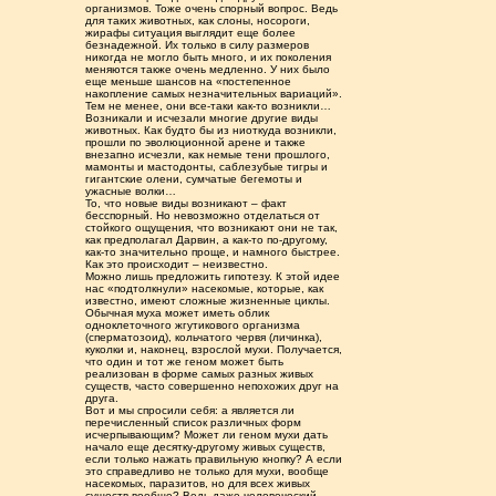
организмов. Тоже очень спорный вопрос. Ведь
для таких животных, как слоны, носороги,
жирафы ситуация выглядит еще более
безнадежной. Их только в силу размеров
никогда не могло быть много, и их поколения
меняются также очень медленно. У них было
еще меньше шансов на «постепенное
накопление самых незначительных вариаций».
Тем не менее, они все-таки как-то возникли…
Возникали и исчезали многие другие виды
животных. Как будто бы из ниоткуда возникли,
прошли по эволюционной арене и также
внезапно исчезли, как немые тени прошлого,
мамонты и мастодонты, саблезубые тигры и
гигантские олени, сумчатые бегемоты и
ужасные волки…
То, что новые виды возникают – факт
бесспорный. Но невозможно отделаться от
стойкого ощущения, что возникают они не так,
как предполагал Дарвин, а как-то по-другому,
как-то значительно проще, и намного быстрее.
Как это происходит – неизвестно.
Можно лишь предложить гипотезу. К этой идее
нас «подтолкнули» насекомые, которые, как
известно, имеют сложные жизненные циклы.
Обычная муха может иметь облик
одноклеточного жгутикового организма
(сперматозоид), кольчатого червя (личинка),
куколки и, наконец, взрослой мухи. Получается,
что один и тот же геном может быть
реализован в форме самых разных живых
существ, часто совершенно непохожих друг на
друга.
Вот и мы спросили себя: а является ли
перечисленный список различных форм
исчерпывающим? Может ли геном мухи дать
начало еще десятку-другому живых существ,
если только нажать правильную кнопку? А если
это справедливо не только для мухи, вообще
насекомых, паразитов, но для всех живых
существ вообще? Ведь даже человеческий