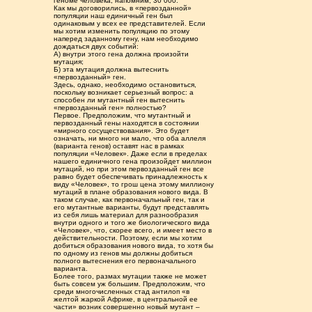
геноме человека, напомним, 30 000.
Как мы договорились, в «первозданной»
популяции наш единичный ген был
одинаковым у всех ее представителей. Если
мы хотим изменить популяцию по этому
наперед заданному гену, нам необходимо
дождаться двух событий:
А) внутри этого гена должна произойти
мутация;
Б) эта мутация должна вытеснить
«первозданный» ген.
Здесь, однако, необходимо остановиться,
поскольку возникает серьезный вопрос: а
способен ли мутантный ген вытеснить
«первозданный ген» полностью?
Первое. Предположим, что мутантный и
первозданный гены находятся в состоянии
«мирного сосуществования». Это будет
означать, ни много ни мало, что оба аллеля
(варианта генов) оставят нас в рамках
популяции «Человек». Даже если в пределах
нашего единичного гена произойдет миллион
мутаций, но при этом первозданный ген все
равно будет обеспечивать принадлежность к
виду «Человек», то грош цена этому миллиону
мутаций в плане образования нового вида. В
таком случае, как первоначальный ген, так и
его мутантные варианты, будут представлять
из себя лишь материал для разнообразия
внутри одного и того же биологического вида
«Человек», что, скорее всего, и имеет место в
действительности. Поэтому, если мы хотим
добиться образования нового вида, то хотя бы
по одному из генов мы должны добиться
полного вытеснения его первоначального
варианта.
Более того, размах мутации также не может
быть совсем уж большим. Предположим, что
среди многочисленных стад антилоп «в
желтой жаркой Африке, в центральной ее
части» возник совершенно новый мутант –