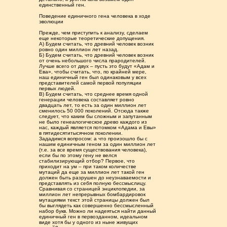
единственный ген.
Поведение единичного гена человека в ходе
эволюции
Прежде, чем приступить к анализу, сделаем
еще некоторые теоретические допущения.
А) Будем считать, что древний человек возник
ровно один миллион лет назад.
Б) Будем считать, что древний человек возник
от очень небольшого числа прародителей.
Лучше всего от двух – пусть это будут «Адам и
Ева», чтобы считать, что, по крайней мере,
наш единичный ген был одинаковым у всех
представителей самой первой популяции
первых людей.
В) Будем считать, что среднее время одной
генерации человека составляет ровно
двадцать лет, то есть за один миллион лет
сменилось 50 000 поколений. Отсюда также
следует, что каким бы сложным и запутанным
не было генеалогическое древо каждого из
нас, каждый является потомком «Адама и Евы»
в пятидесятитысячном поколении.
Зададимся вопросом: а что произошло бы с
нашим единичным геном за один миллион лет
(т.е. за все время существования человека),
если бы по этому гену не велся
стабилизирующий отбор? Первое, что
приходит на ум – при таком количестве
мутаций да еще за миллион лет такой ген
должен быть разрушен до неузнаваемости и
представлять из себя полную бессмыслицу.
Сравнивая со страницей энциклопедии, за
миллион лет непрерывных бомбардировок
мутациями текст этой страницы должен был
бы выглядеть как совершенно бессмысленный
набор букв. Можно ли надеяться найти данный
единичный ген в первозданном, идеальном
виде хотя бы у одного из ныне живущих