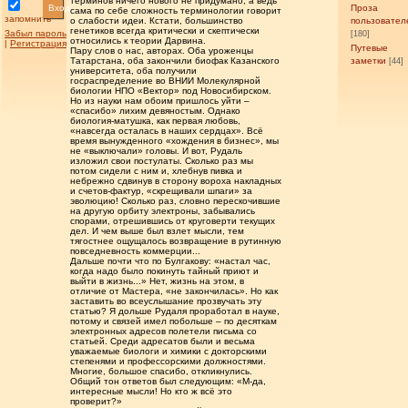
терминов ничего нового не придумано, а ведь
Вход
Проза
сама по себе сложность терминологии говорит
запомнить
о слабости идеи. Кстати, большинство
пользовател
генетиков всегда критически и скептически
Забыл пароль
[180]
относились к теории Дарвина.
|
Регистрация
Путевые
Пару слов о нас, авторах. Оба уроженцы
Татарстана, оба закончили биофак Казанского
заметки
[44]
университета, оба получили
госраспределение во ВНИИ Молекулярной
биологии НПО «Вектор» под Новосибирском.
Но из науки нам обоим пришлось уйти –
«спасибо» лихим девяностым. Однако
биология-матушка, как первая любовь,
«навсегда осталась в наших сердцах». Всё
время вынужденного «хождения в бизнес», мы
не «выключали» головы. И вот, Рудаль
изложил свои постулаты. Сколько раз мы
потом сидели с ним и, хлебнув пивка и
небрежно сдвинув в сторону вороха накладных
и счетов-фактур, «скрещивали шпаги» за
эволюцию! Сколько раз, словно перескочившие
на другую орбиту электроны, забывались
спорами, отрешившись от круговерти текущих
дел. И чем выше был взлет мысли, тем
тягостнее ощущалось возвращение в рутинную
повседневность коммерции...
Дальше почти что по Булгакову: «настал час,
когда надо было покинуть тайный приют и
выйти в жизнь...» Нет, жизнь на этом, в
отличие от Мастера, «не закончилась». Но как
заставить во всеуслышание прозвучать эту
статью? Я дольше Рудаля проработал в науке,
потому и связей имел побольше – по десяткам
электронных адресов полетели письма со
статьей. Среди адресатов были и весьма
уважаемые биологи и химики с докторскими
степенями и профессорскими должностями.
Многие, большое спасибо, откликнулись.
Общий тон ответов был следующим: «М-да,
интересные мысли! Но кто ж всё это
проверит?»