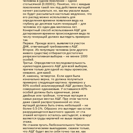
человека в одном поколении – одной
стотысячной (0,00001). Понятно, что с каждым
поколением такой ген под действием мутаций
начнет рассыпаться, но, как мы указали выше,
он будет рассыпаться настолько медленно, что
его распад можно использовать для
определения времени появления вида на
глубину до десятков тысяч генераций – для
человека это один-два миллиона лет.
Конкретный способ использования АШГ для
датирования времени происхождения вида по
числу генераций должен выглядеть примерно
так.
Первое. Прежде всего, выявляется участок
ДНК, отвечающий требованиям к АШГ.
Второе. Из популяции человека (или другого
живого существа) отбирается достаточно
репрезентативная выборка – не менее 1000
особей.
Третье. Определяется последовательность
нуклеотидов данного АШГ для всей выборки,
причем только для одной из пары хромосом,
неважно, для какой.
И, наконец, четвертое. Если идея была
изначально верна, то должна получиться
примерно следующая картина: примерно у
60% особей анализируемый АШГ должен быть
совершенно одинаковым. У оставшихся 40%
особей должны быть единичные, реже
двойные или тройные, точечные мутации в
самых разных местах АШГ. При этом частота
даже самой распространенной из этих
мутаций должна быть очень небольшой – не
более 0,5-1%. Образно это выглядит как остов
разрушающегося высотного здания, от ста
этажей которого осталось шестьдесят, а вокруг
валяются груды кирпичей не выше первого
этажа.
Не станем пугать Любознательного Читателя
математическими выкладками, скажем только,
что АШГ будет вести себя точно так же, как