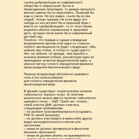
тысячу добровольцев из современного
общества и «впрыснули» бы их в
первозданную популяцию, то дикари прошлого
вполне сумели бы их переловить. Пожалуй бы
еще и съели. Но все равно, съели бы их как
людей, только чужаков. Но если вдруг кто-
нибудь из них вступил бы в законный брак с
кем-то из «добровольцев», то от этого брака
родились вполне нормальные и здоровые
дети, которых легко взяли бы в современный
детский сад.
Понятно, что первым и самым очевидным
возражением против этой идеи со стороны
любого эволюциониста будет следующее: «Вы
забыли про отбор. А отбор-то существует!».
Нет, не забыли, но прежде, чем перейти к
анализу влияния отбора, рассмотрим один из
прикладных аспектов предложенной идеи, а
именно метод точного определения времени
происхождения биологического вида.
Период полураспада абсолютно шумового
гена и его использование
для точного определения времени
происхождения вида
В физике существует теоретическое понятие
«абсолютно черного тела». В генетике
аналогично можно ввести понятие «абсолютно
шумового гена» – АШГ. Такой ген, точнее,
такой участок ДНК, должен отвечать
следующим требованиям:
– не должен транскрибироваться (создавать
РНК по своей матрице);
– не должен участвовать в каких-либо других
видах жизнедеятельности клетки или
организма;
– никак не должен проявляться в фенотипе
(внешних признаках);
– никак не должен влиять на выживаемость;
– должен быть подвержен свободной