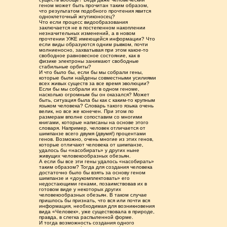
геном может быть прочитан таким образом,
что результатом подобного прочтения явится
одноклеточный жгутиконосец?
Что если процесс видообразования
заключается не в постепенном накоплении
незначительных изменений, а в новом
прочтении УЖЕ имеющейся информации? Что
если виды образуются одним рывком, почти
молниеносно, захватывая при этом какое-то
свободное равновесное состояние, как в
физике электроны занимают свободные
стабильные орбиты?
И что было бы, если бы мы собрали гены,
которые были найдены совместными усилиями
всех живых существ за все время эволюции?
Если бы мы собрали их в одном геноме,
насколько огромным бы он оказался? Может
быть, ситуация была бы как с каким-то крупным
языком человека? Словарь такого языка очень
велик, но все же конечен. При этом по
размерам вполне сопоставим со многими
книгами, которые написаны на основе этого
словаря. Например, человек отличается от
шимпанзе всего двумя (двумя!) процентами
генов. Возможно, очень многие из этих генов,
которые отличают человека от шимпанзе,
удалось бы «насобирать» у других ныне
живущих человекообразных обезьян.
А если бы все эти гены удалось «насобирать»
таким образом? Тогда для создания человека
достаточно было бы взять за основу геном
шимпанзе и «доукомплектовать» его
недостающими генами, позаимствовав их в
готовом виде у некоторых других
человекообразных обезьян. В таком случае
пришлось бы признать, что вся или почти вся
информация, необходимая для возникновения
вида «Человек», уже существовала в природе,
правда, в слегка распыленной форме.
И тогда возможность создания одного