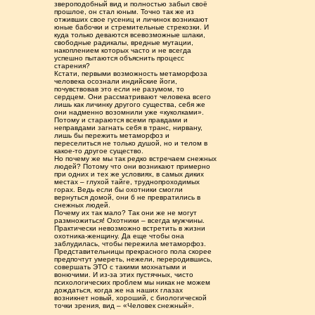
звероподобный вид и полностью забыл своё
прошлое, он стал юным. Точно так же из
отживших свое гусениц и личинок возникают
юные бабочки и стремительные стрекозки. И
куда только деваются всевозможные шлаки,
свободные радикалы, вредные мутации,
накоплением которых часто и не всегда
успешно пытаются объяснить процесс
старения?
Кстати, первыми возможность метаморфоза
человека осознали индийские йоги,
почувствовав это если не разумом, то
сердцем. Они рассматривают человека всего
лишь как личинку другого существа, себя же
они надменно возомнили уже «куколками».
Потому и стараются всеми правдами и
неправдами загнать себя в транс, нирвану,
лишь бы пережить метаморфоз и
переселиться не только душой, но и телом в
какое-то другое существо.
Но почему же мы так редко встречаем снежных
людей? Потому что они возникают примерно
при одних и тех же условиях, в самых диких
местах – глухой тайге, труднопроходимых
горах. Ведь если бы охотники смогли
вернуться домой, они б не превратились в
снежных людей.
Почему их так мало? Так они же не могут
размножиться! Охотники – всегда мужчины.
Практически невозможно встретить в жизни
охотника-женщину. Да еще чтобы она
заблудилась, чтобы пережила метаморфоз.
Представительницы прекрасного пола скорее
предпочтут умереть, нежели, переродившись,
совершать ЭТО с такими мохнатыми и
вонючими. И из-за этих пустячных, чисто
психологических проблем мы никак не можем
дождаться, когда же на наших глазах
возникнет новый, хороший, с биологической
точки зрения, вид – «Человек снежный».