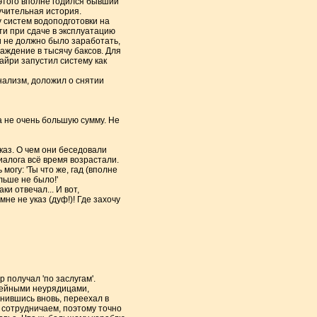
 этого вполне годился бывший
учительная история.
у систем водоподготовки на
ти при сдаче в эксплуатацию
и не должно было заработать,
аждение в тысячу баксов. Для
айри запустил систему как
нализм, доложил о снятии
 не очень большую сумму. Не
каз. О чем они беседовали
иалога всё время возрастали.
огу: 'Ты что же, гад (вполне
льше не было!'
и отвечал... И вот,
е не указ (дуф!)! Где захочу
 получал 'по заслугам'.
емейными неурядицами,
енившись вновь, переехал в
 сотрудничаем, поэтому точно