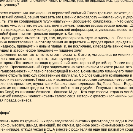
и жизнь станет спокойней, чем с книжками, увы, не оправдались. Где больш
 к лучшему?
время изложения насыщенных перипетий событий Сказа третьего, похоже, ещ
на всякий случай, решил показать его Евгению Коновалову — компаньону и дир
 ты это не собираешься публиковать?» - «Вообще-то, собираюсь...» Что было
слезно умолял этого не делать, почти скулил, приводя весьма веские доводы. 
, ты приводишь массу конфиденциальной информации, и, увлекшись повествов
обой фактов может реально навредить бизнесу.
 одно, другое, вырезать тут, там, недоговаривать здесь и здесь, но... Реально
гика повествования. А потому решил не дергаться — придет время, придет и 
надеюсь, приведут и к новым главам, и, не исключено, к переделыванию уже
 ушел в историческое предание — пиши-не хочу.
олжения, может, хоть что-то стоит показать. В итоге, мы сошлись во мнении, 
аловажно для меня, патриота, жизнеутверждающи.
 втором «Топ-книга», некогда крупнейший книготорговый ритейлер России (п
горела. Приснопамятный Гера зациклился на экстенсивном захвате рынка, что
рганизованности», плавно переходящей в хаос. Боком вышло Лямину его ман
лание открыть повсюду собственные филиалы. Со слов бывшего компаньона и
ного и незаносчивого Геры стали возникать диктаторские замашки, нетерпимо
 он, со временем, гнушаться и банальными подлогами. Эх, Гера, Гера... Вед
» им огромные кредиты. А кризис всё только усугубил. Результат: великан кн
ва Богу!) из книжного бизнеса – банкрот. М-да... Кто еще совсем недавно мог
имской Империи: колосс «съел» самого себя. Историю фиаско «Топ-книги» б
ная правда бизнеса.
афора'
лицы - один из крупнейших производителей бытовых фильтров для воды в Ро
е Иосиф Львович, Шмидт, имеющий, по слухам, двойное российско-американско
 Ленинграде, откуда уехал в США вместе с родителями еще при развитом соци