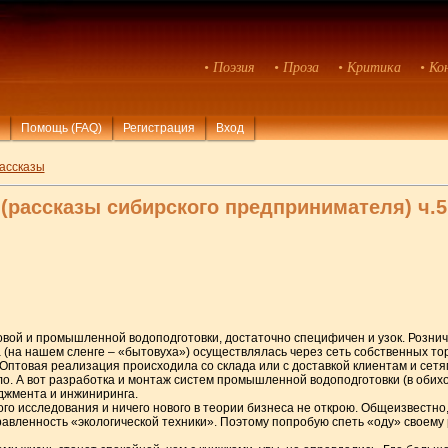
• Поэзия
• Проза
• Критика
• Ко
Помощь (FAQ)
Регистрация
Вход
ассказы
ассказы сибирского предпринимателя) ч.5
овой и промышленной водоподготовки, достаточно специфичен и узок. Розн
а (на нашем сленге – «бытовуха») осуществлялась через сеть собственных то
е. Оптовая реализация происходила со склада или с доставкой клиентам и сет
ло. А вот разработка и монтаж систем промышленной водоподготовки (в оби
джмента и инжиниринга.
го исследования и ничего нового в теории бизнеса не открою. Общеизвестно,
вленность «экологической техники». Поэтому попробую спеть «оду» своему ре