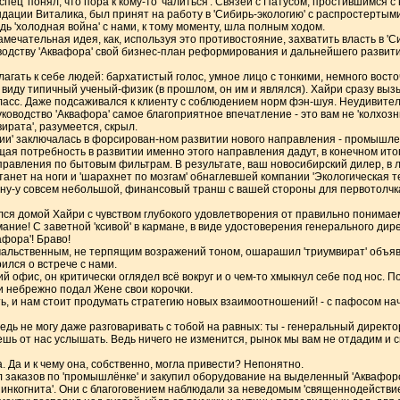
ец' понял, что пора к кому-то 'чалиться'. Связей с Патусом, простившимся с 
дации Виталика, был принят на работу в 'Сибирь-экологию' с распростертыми
дь 'холодная война' с нами, к тому моменту, шла полным ходом.
амечательная идея, как, используя это противостояние, захватить власть в 'С
водству 'Аквафора' свой бизнес-план реформирования и дальнейшего развития
агать к себе людей: бархатистый голос, умное лицо с тонкими, немного вост
с виду типичный ученый-физик (в прошлом, он им и являлся). Хайри сразу выз
ласс. Даже подсаживался к клиенту с соблюдением норм фэн-шуя. Неудивитель
оводство 'Аквафора' самое благоприятное впечатление - это вам не 'колхоз
ирата', разумеется, скрыл.
гии' заключалась в форсирован-ном развитии нового направления - промышле
щая потребность в развитии именно этого направления дадут, в конечном ито
равления по бытовым фильтрам. В результате, ваш новосибирский дилер, в ли
анет на ноги и 'шарахнет по мозгам' обнаглевшей компании 'Экологическая те
 ну-у совсем небольшой, финансовый транш с вашей стороны для первотолчка
лся домой Хайри с чувством глубокого удовлетворения от правильно понимае
мание! С заветной 'ксивой' в кармане, в виде удостоверения генерального ди
афора'! Браво!
чальственным, не терпящим возражений тоном, ошарашил 'триумвират' объяв
ился о встрече с нами.
ий офис, он критически оглядел всё вокруг и о чем-то хмыкнул себе под нос.
 и небрежно подал Жене свои корочки.
ь, и нам стоит продумать стратегию новых взаимоотношений! - с пафосом нача
ведь не могу даже разговаривать с тобой на равных: ты - генеральный директор,
ешь от нас услышать. Ведь ничего не изменится, рынок мы вам не отдадим и сн
. Да и к чему она, собственно, могла привести? Непонятно.
 заказов по 'промышлёнке' и закупил оборудование на выделенный 'Аквафор
инкогнита'. Они с благоговением наблюдали за неведомым 'священнодействием