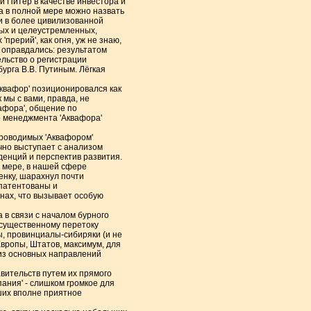
й Питер в качестве инвестора и
а в полной мере можно назвать
и в более цивилизованной
вых и целеустремленных,
прерий', как огня, уж не знаю,
 оправдались: результатом
ельство о регистрации
рга В.В. Путиным. Лёгкая
Аквафор' позиционировался как
 мы с вами, правда, не
афора', общение по
о менеджмента 'Аквафора'
проводимых 'Аквафором'
но выступает с анализом
енций и перспектив развития.
й мере, в нашей сфере
ченку, шарахнул почти
апатентованы и
нах, что вызывает особую
 в связи с началом бурного
 существенному перетоку
ы, провинциалы-сибиряки (и не
 Европы, Штатов, максимум, для
 из основных направлений
вительств путем их прямого
пания' - слишком громкое для
ших вполне приятное