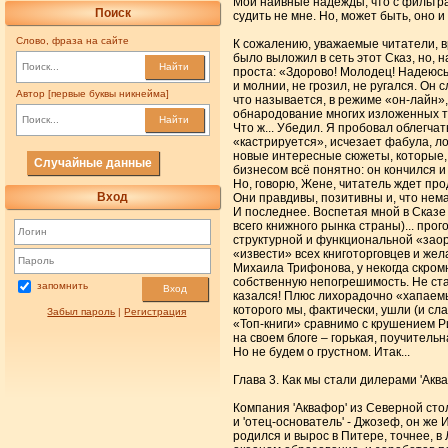
Мои наивные надежды, что с фильтрам
Поиск
судить не мне. Но, может быть, оно и
Слово, фраза на сайте
К сожалению, уважаемые читатели, 
было выложил в сеть этот Сказ, но, 
Найти
проста: «Здорово! Молодец! Надеюсь,
и молнии, не грозил, не ругался. Он 
Автор [первые буквы никнейма]
что называется, в режиме «он-лайн»
обнародование многих изложенных т
Найти
Что ж... Убедил. Я пробовал облегчать
«кастрируется», исчезает фабула, ло
новые интересные сюжеты, которые, 
Случайные данные
бизнесом всё понятно: он кончился и
Но, говорю, Жене, читатель ждет прод
Вход
Они правдивы, позитивны и, что нем
И последнее. Воспетая мной в Сказе
всего книжного рынка страны)... про
структурной и функциональной «зао
«извести» всех книготорговцев и же
Михаила Трифонова, у некогда скром
собственную непогрешимость. Не стал
запомнить
Вход
казался! Плюс лихорадочно «хапаемые
которого мы, фактически, ушли (и сла
Забыл пароль
|
Регистрация
«Топ-книги» сравнимо с крушением Р
на своем блоге – горькая, поучитель
Но не будем о грустном. Итак...
Глава 3. Как мы стали дилерами 'Акв
Компания 'Аквафор' из Северной сто
и 'отец-основатель' - Джозеф, он ж
родился и вырос в Питере, точнее, в