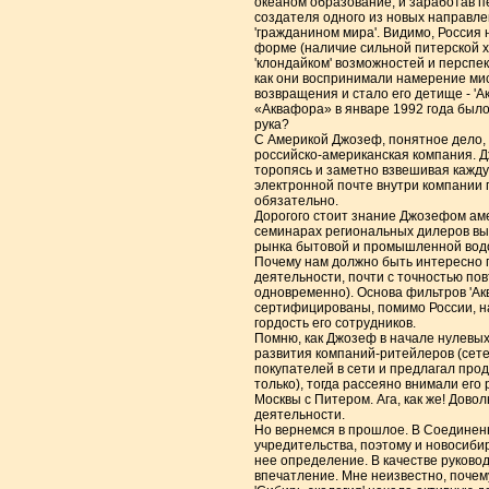
океаном образование, и заработав п
создателя одного из новых направле
'гражданином мира'. Видимо, Россия
форме (наличие сильной питерской х
'клондайком' возможностей и перспект
как они воспринимали намерение мис
возвращения и стало его детище - 'А
«Аквафора» в январе 1992 года было
рука?
С Америкой Джозеф, понятное дело, р
российско-американская компания. Дж
торопясь и заметно взвешивая кажду
электронной почте внутри компании п
обязательно.
Дорогого стоит знание Джозефом аме
семинарах региональных дилеров в
рынка бытовой и промышленной водоп
Почему нам должно быть интересно п
деятельности, почти с точностью повт
одновременно). Основа фильтров 'Акв
сертифицированы, помимо России, на
гордость его сотрудников.
Помню, как Джозеф в начале нулевых
развития компаний-ритейлеров (сете
покупателей в сети и предлагал про
только), тогда рассеяно внимали его 
Москвы с Питером. Ага, как же! Дово
деятельности.
Но вернемся в прошлое. В Соединенн
учредительства, поэтому и новосибирс
нее определение. В качестве руков
впечатление. Мне неизвестно, почем