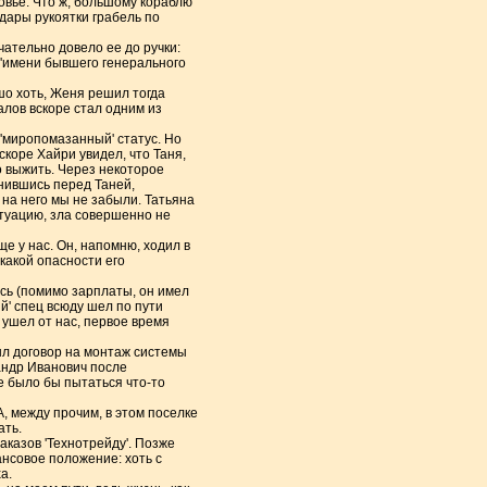
овье. Что ж, большому кораблю
дары рукоятки грабель по
чательно довело ее до ручки:
ш 'имени бывшего генерального
ошо хоть, Женя решил тогда
алов вскоре стал одним из
'миропомазанный' статус. Но
вскоре Хайри увидел, что Таня,
о выжить. Через некоторое
инившись перед Таней,
 на него мы не забыли. Татьяна
итуацию, зла совершенно не
 у нас. Он, напомню, ходил в
какой опасности его
ось (помимо зарплаты, он имел
й' спец всюду шел по пути
е ушел от нас, первое время
ыл договор на монтаж системы
андр Иванович после
 было бы пытаться что-то
 между прочим, в этом поселке
ать.
аказов 'Технотрейду'. Позже
нсовое положение: хоть с
а.