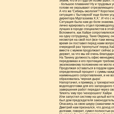
знаем, что и оттуда он позже ушел.
- большое плавание! Ну и трудовых у
голове не оказывают отрезвляющего д
А что же 'Сибирь-экология'? Коротко
ситуация с 'бытовухой' еще более ус
директора Муртазаева Х.Х.'. И что с
Ситуация была нам до боли знакома. 
лично курировать отдел промводоподг
лучших в городе специалистов в этой
Вспомните, как Хайри сопротивлялся
на одну сотрудницу, Таню Окурину, он 
несмотря на свой пол (все-таки женщ
время он поставил перед нами вопрос
очередной раз 'прогнуться' перед Хай
вместе с мужем продолжает сейчас ра
держит, за что мы ей очень благодар
На Танину должность офис-менеджера
передовиках и его протекция требова
эксклюзивному положению не могло и
Продолжая оставаться в гордом одино
определенный процент с суммы каждо
наименьшего сопротивления, и не всег
образовалась 'черная дыра'.
Напортачил, к примеру, у трехкратн
водоподготовки для его загородного
завершения работ передал через сво
'блеять' ему про 'нехорошего' Хайри.
Или запустил систему на целый котт
был дом председателя законодатель
Опасаясь за свою шкуру (заказчики л
Дмитрий нам признался, что доход о
долгами, говорит, сумел полностью ра