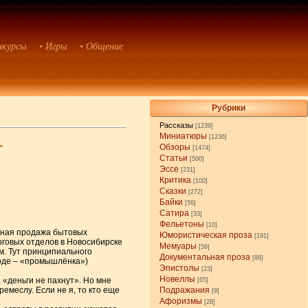
нкурсы
• Игры
• Общение
Рубрики
Рассказы
[1239]
Миниатюры
[1236]
.
Обзоры
[1474]
Статьи
[500]
Эссе
[231]
Критика
[100]
Сказки
[272]
Байки
[56]
Сатира
[33]
Фельетоны
[10]
ичная продажа бытовых
Юмористическая проза
[191]
рговых отделов в Новосибирске
Мемуары
[59]
ям. Тут принципиального
Документальная проза
[88]
ходе – «промышлёнка»)
Эпистолы
[23]
Новеллы
 «деньги не пахнут». Но мне
[65]
меслу. Если не я, то кто еще
Подражания
[9]
Афоризмы
[28]