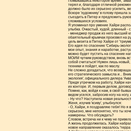
Помыкавшись некоторое время, 'аквасп
терял и, благодаря отличной рекомен
должно было их серьезно усилить, ве
Вскоре 'художнику' в голову пришла з
съездить в Питер и предложить руко
сложившихся условиях.
Я упоминал про умение Хайри распол
улыбка. Очкастый, худой, длинный - 
- менеджер продаж из него высший к
обаятельный крымчак произвел на рук
цель визита в Питер Хайри от 'триумв
Его идея по спасению 'Сибирь-эколо
мои опыт, знания и наработки, расту
можно будет пустить на спасение нап
МОИМ чутким руководством, вновь вст
собой считаться! Нужен лишь новый,
техники и пойдет, как по маслу.
Не сложно догадаться, что возвраща
его стратегического замысла и... Вни
экология', официального дилера 'Акв
Придя утречком на работу, Хайри на
их конторе. И, первым делом, договор
Помню, как, войдя к нам, в свой бывш
видом уселся, забросив ногу на ногу,
- Ну что? Наступила новая реальност
Женя, изучив 'ксиву', улыбнулся:
- О, Хайри, я поздравляю тебя! Но я 
серьезно, мне непонятно, что ты хоч
намерены. Что обсуждать?
Словом, встреча ни к чему не привела
А жизнь продолжилась. Хайри набрал
новое направление оказалось 'терра 