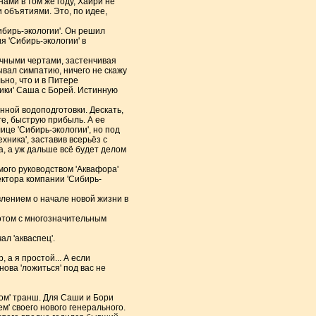
нами в том же году, Хайри не
 объятиями. Это, по идее,
ибирь-экологии'. Он решил
 'Сибирь-экологии' в
очными чертами, застенчивая
ывал симпатию, ничего не скажу
но, что и в Питере
ники' Саша с Борей. Истинную
нной водоподготовки. Дескать,
ге, быструю прибыль. А ее
це 'Сибирь-экологии', но под
хника', заставив всерьёз с
, а уж дальше всё будет делом
мого руководством 'Аквафора'
ректора компании 'Сибирь-
лением о начале новой жизни в
 Потом с многозначительным
л 'акваспец'.
 а я простой... А если
ова 'ложиться' под вас не
ом' транш. Для Саши и Бори
' своего нового генерального.