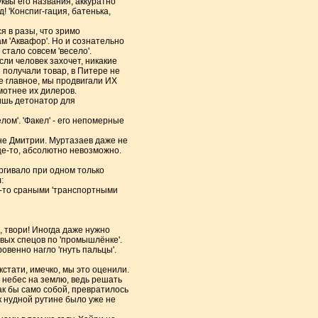
квы его названия, аккуратно
 'Конспиг-гация, батенька,
я в разы, что зримо
 'Аквафор'. Но и сознательно
стало совсем 'весело'.
если человек захочет, никакие
 получали товар, в Питере не
ое главное, мы продвигали ИХ
мотнее их дилеров.
лишь детонатор для
лом'. 'Факел' - его непомерные
не Дмитрии. Муртазаев даже не
ще-то, абсолютно невозможно.
ргивало при одном только
:
и-то сраными 'транспортными
, твори! Иногда даже нужно
вых спецов по 'промышлёнке'.
венно нагло 'гнуть пальцы'.
кстати, имечко, мы это оценили.
 небес на землю, ведь решать
ак бы само собой, превратилось
 нудной рутине было уже не