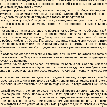
 По отрывочным сведениям, потом Хайри строил какой-то санаторий в Подмоск
спехов, конечно! Без новых телесных повреждений. Если только регулярные у
ействия, ведь бывает и такое.
е, но яркое руководство Хайри, думавшего прежде всего о себе, любимом, окон
угубилась, а склад был забит 'промыш-ленкой', купленной на питерский тран
 ней делать, 'осиротевший' триумвират толком не представлял.
Когда, в свое время, Хайри ушел от нас, за ним долго тянулись 'хвосты'. Хор
отовки, вникая в технологические тонкости этого непростого ремесла. Конов
 области.
 появлению у нас новых спецов по 'промышленке', болезненно оберегая свой 
все же согласился, мол, ладно, не опасно: 'баба - она баба и есть'. Впрочем, 
ины с техникой ладят не очень), быстро все схватывала, и решил ее банальн
 ребром: либо я - либо она. Пришлось нам, тяжело вздохнув и искренне изв
ри и попросить ее уволиться. Очередной узелок 'на память', однако, завязать
ботать по 'промышленке', сотрудничает с нами и уверяет, что, понимая ту с
ны.
 отдела промводоподготовки мы приняли дочь Патуса, работавшего тогда еще
ла уважения. Тут Хайри возражать не стал, поскольку от такой сотрудницы ни
сходить в принципе.
честве, Хайри хватался за всё, что можно - уж больно деньжат парню хотел
го выполненного заказа). Буквально разрываясь между заказами, 'уникальны
да в интересах дела, а то и вовсе откровенно халтурил. Когда 'уникум' всё ж
ого олимпийского чемпиона, депутата Госдумы Александра Карелина - с ним б
 поместья с бассейном. Пришлось за Хайри исправлять, а недовольный Алекс
его помощника пожелание больше никогда с нами не встречаться. Смешно же
еджный поселок, инженерное решение которой просто вызвало недоумение. А,
ного собрания Новосибирской области. Опять пришлось за Хайри переделыв
юди непростые), Хайри, по старой памяти, передал часть недовыполненных з
т 'подчистки хвостов' за бывшим компаньоном существенно поправил его фина
ссчитаться. Но эта услуга от Хайри была, разумеется, не из любви, а из страх