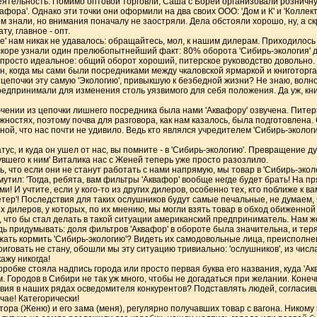
деятельность. Помимо оптовой торговли, Саша с Борей организовали розничн
афора'. Однако эти точки они оформили на два своих ООО: 'Дом и К' и 'Коллект
м знали, но внимания поначалу не заостряли. Дела обстояли хорошо, ну, а с
у, главное - опт.
' нам никак не удавалось: обращайтесь, мол, к нашим дилерам. Приходилось 
коре узнали один прелюбопытнейший факт: 80% оборота 'Сибирь-экология' де
просто идеальное: общий оборот хороший, питерское руководство довольно
н, когда мы сами были посредниками между чкаловской ярмаркой и книготорга
 цепочки эту самую 'Экологию', привыкшую к безбедной жизни? Не знаю, волн
 предпринимали для изменения столь уязвимого для себя положения. Да уж, кн
ении из цепочки лишнего посредника была нами 'Аквафору' озвучена. Питерцы
остях, поэтому почва для разговора, как нам казалось, была подготовлена. 
й, что нас почти не удивило. Ведь кто являлся учредителем 'Сибирь-экологи
тус, и куда он ушел от нас, вы помните - в 'Сибирь-экологию'. Превращение д
увшего к ним' Виталика нас с Женей теперь уже просто разозлило.
ь, что если они не станут работать с нами напрямую, мы товар в 'Сибирь-экол
тил: 'Тогда, ребята, вам фильтры 'Аквафор' вообще негде будет брать! На пр
! И учтите, если у кого-то из других дилеров, особенно тех, кто поближе к вам
етер'! Последствия для таких ослушников будут самые печальные, не думаем, ч
х дилеров, у которых, по их мнению, мы могли взять товар в обход обиженной 
о, что бы стал делать в такой ситуации американский предприниматель. Нам 
ь придумывать: доля фильтров 'Аквафор' в обороте была значительна, и теря
лжать кормить 'Сибирь-экологию'? Видеть их самодовольные лица, преиспол
иговать не стану, обошли мы эту ситуацию тривиально: 'ослушников', из чис
кажу никогда!
оробке стояла надпись города или просто первая буква его названия, куда 'Ак
м. Городов в Сибири не так уж много, чтобы не догадаться при желании. Коне
ствия в наших рядах осведомителя конкурентов? Подставлять людей, согласив
учае! Категорически!
тора (Женю) и его зама (меня), регулярно получавших товар с вагона. Никому 