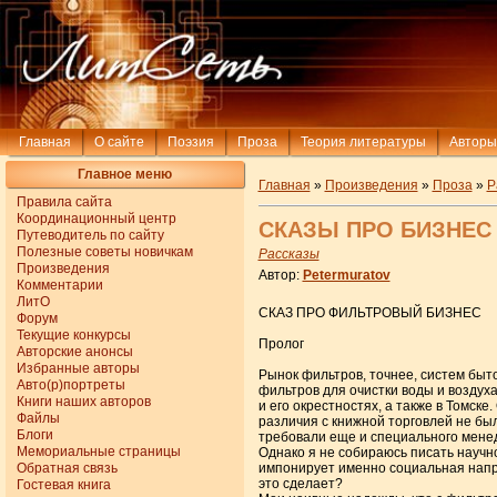
Главная
О сайте
Поэзия
Проза
Теория литературы
Авторы
Главное меню
Главная
»
Произведения
»
Проза
»
Р
Правила сайта
Координационный центр
СКАЗЫ ПРО БИЗНЕС (р
Путеводитель по сайту
Полезные советы новичкам
Рассказы
Произведения
Автор:
Petermuratov
Комментарии
ЛитО
СКАЗ ПРО ФИЛЬТРОВЫЙ БИЗНЕС
Форум
Текущие конкурсы
Пролог
Авторские анонсы
Избранные авторы
Рынок фильтров, точнее, систем быт
Авто(р)портреты
фильтров для очистки воды и воздух
Книги наших авторов
и его окрестностях, а также в Томск
Файлы
различия с книжной торговлей не бы
Блоги
требовали еще и специального мене
Мемориальные страницы
Однако я не собираюсь писать научно
Обратная связь
импонирует именно социальная напра
это сделает?
Гостевая книга