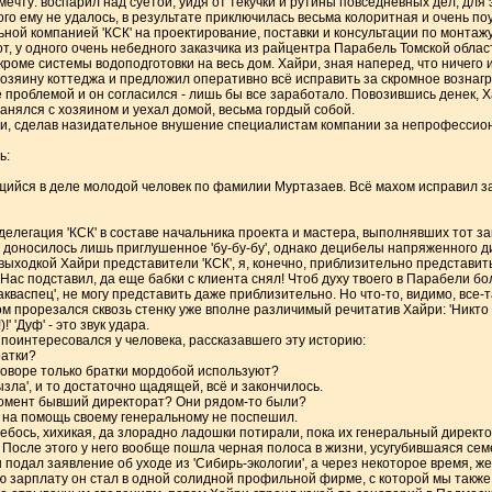
чту: воспарил над суетой, уйдя от текучки и рутины повседневных дел, для
ого ему не удалось, в результате приключилась весьма колоритная и очень по
ной компанией 'КСК' на проектирование, поставки и консультации по монтаж
т, у одного очень небедного заказчика из райцентра Парабель Томской облас
кроме системы водоподготовки на весь дом. Хайри, зная наперед, что ничего 
хозяину коттеджа и предложил оперативно всё исправить за скромное вознагр
е проблемой и он согласился - лишь бы все заработало. Повозившись денек, Х
анялся с хозяином и уехал домой, весьма гордый собой.
' и, сделав назидательное внушение специалистам компании за непрофессио
ь:
ийся в деле молодой человек по фамилии Муртазаев. Всё махом исправил за
елегация 'КСК' в составе начальника проекта и мастера, выполнявших тот за
 доносилось лишь приглушенное 'бу-бу-бу', однако децибелы напряженного д
ыходкой Хайри представители 'КСК', я, конечно, приблизительно представить м
 Нас подставил, да еще бабки с клиента снял! Чтоб духу твоего в Парабели бо
кваспец', не могу представить даже приблизительно. Но что-то, видимо, все-так
прорезался сквозь стенку уже вполне различимый речитатив Хайри: 'Никто мн
' 'Дуф' - это звук удара.
 поинтересовался у человека, рассказавшего эту историю:
ратки?
говоре только братки мордобой используют?
ызла', и то достаточно щадящей, всё и закончилось.
т момент бывший директорат? Они рядом-то были?
о на помощь своему генеральному не поспешил.
небось, хихикая, да злорадно ладошки потирали, пока их генеральный директор
. После этого у него вообще пошла черная полоса в жизни, усугубившаяся с
подал заявление об уходе из 'Сибирь-экологии', а через некоторое время, ж
ую зарплату он стал в одной солидной профильной фирме, с которой мы также