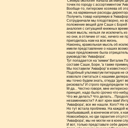
'Сибирь-экология' начала активную 
точек по городу с ассортиментом 'Акв
Вообще-то, питерские хозяева об это
так, на карманные расходы директорат
Получить товар напрямую в 'Аквафоре
Сотрудничали мы плодотворно, но вс
положение вещей для Саши с Борей 
аналогия с ситуацией книжных време
покоя мысль: нельзя ли исключить из
но они, в отличие от нас, ничего не
пригодилась нам на всю жизнь.
Наконец, крамольная мысль об исключ
имели представление о наших возможн
наше предложение была отрицательно
руководство 'Аквафора'.
Тут попадается на 'химии' Виталик Па
составе Саши, Бори, 'а также примкн
Мы поставили 'Аквафор' в известност
Подобный ультиматум питерцев не сму
извольте считаться с нашими дилерами
мы точно будем знать, откуда 'дует в
рисковать!' И строго предупредили те
М-да... Честно говоря, мне интересн
принцип, надо было срочно что-нибуд
Что же делать? Что делать... Продо
незаменимости? А вот хрен вам! Интр
'Аквафора', все же нашли. Кого? Не с
Но тут встала проблема. На каждой к
прибывавший, в конечном итоге, к на
Новосибирск, но где гарантия отсут
'Аквафора', мы не могли ни в коем сл
И вот, только представьте себе дирек