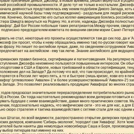
ервые приличные деньги, Джозеф, в новые времена, решил вернуться в родно
ний российской промышленности. И дело тут не только в ностальгии: Джозеф
 начала девяностых представлялась ему неким подобием Дикого Запада, хоть 
имической научной базы тому подтверждение) - раздольем для людей риско
ив. Конечно, большинство его сытых коллег-американцев боялись российских '
тера Шмидта вернуться на Родину. Но, в итоге, надежды Джозефа полностью
квафор'. Дай Бог России побольше таких репатриантов.Между прочим, свидет
 подписано председателем комитета по внешним связям мэрии Санкт-Петербу
вать не стал, некоторые его проекты осуществляются там до сих пор, да и '
озеф (он просит, чтобы к нему обращались именно так) по-русски говорит как
ю фразу. Но пишет по-английски лучше, даже, по сведениям сотрудников 'Акв
редпочитает на английском - ему так легче. Знание английского для ведущег
риканских правил бизнеса, сертификации и патентоведения. На регулярно 
ыступления Джозефа неизменно пользуются повышенным интересом. Он обыч
одготовки в США и Европе, новых требований в области сертификации, тенд
оложение дел на Западе? Да потому что всё, что там происходит, по крайне
оряется в России лет через пять, а то и быстрее (лишь кризис, язви его в пе
афор' (углеволокно 'Аквален-1' и более усовершенствованный 'Аквален-2') з
 Западе. Это позволяет реализовывать продукцию 'Аквафора' во многих стра
 годов предсказал значительное перераспределение потребительского рынка
й) в России. Он тогда настоятельно рекомендовал всем дилерам готовиться к
думать будущее с ними взаимодействие, давая много практических советов. М
речам, подсознательно надеясь, что мифические сети - это не для нас, а для
льно скоро стратегия и тактика взаимодействия с сетями стали для нас одним
ых Штатах, по всей видимости, распространено открытие дилерских предста
ких дилеров, компанию 'Сибирь-экология', 'породил' сам 'Аквафор'. Хотя 'ком
одителей были наняты два немолодых новосибирца Саша и Боря, производив
у выбор питерцев пал именно на них.