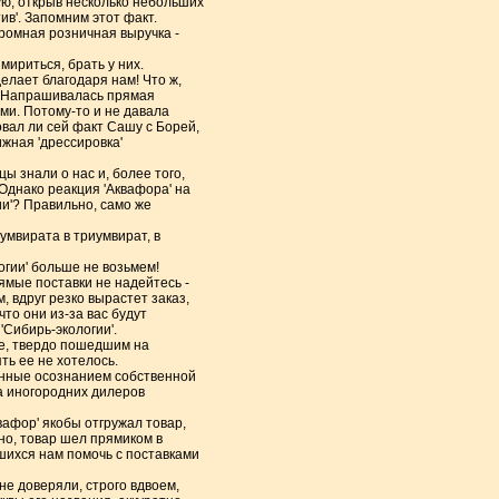
ую, открыв несколько небольших
ив'. Запомним этот факт.
кромная розничная выручка -
мириться, брать у них.
лает благодаря нам! Что ж,
. Напрашивалась прямая
ми. Потому-то и не давала
овал ли сей факт Сашу с Борей,
ижная 'дрессировка'
 знали о нас и, более того,
Однако реакция 'Аквафора' на
и'? Правильно, само же
уумвирата в триумвират, в
огии' больше не возьмем!
ямые поставки не надейтесь -
, вдруг резко вырастет заказ,
то они из-за вас будут
'Сибирь-экологии'.
же, твердо пошедшим на
ть ее не хотелось.
ненные осознанием собственной
ла иногородних дилеров
вафор' якобы отгружал товар,
чно, товар шел прямиком в
шихся нам помочь с поставками
не доверяли, строго вдвоем,