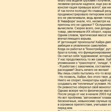
благо оба водили грузовик! Получили
лезвием срезали надписи, еще раз вн
конспиг-гация превыше всего!', как н
И так почти полгода! Но главный рез
продемонстрировало питерским хозяе
его не увеличивали, ведь время тепер
В 'Аквафоре' знали, что, несмотря на
препоны его не сдержат? 'Ослушников
вычислили. Скорее всего, они догадыв
товар, увеличивали ИХ оборот, нара
Одним словом, 'критическая масса' н
впечатляющего взрыва.
И 'детонация' произошла! Хайри-джяны
амбиции и уязвленное самолюбие.
Когда он работал в 'Технотрейде', 
брал в голову, что функционировани
Он считал себя 'художником', который
У нас продолжилось то же самое. Ха
упоминании о 'транспорте', 'складе', 
- Я работаю с заказчиком, составляю
расходами'! Знать ничего не желаю!
Мы лишь слабо пытались что-то возр
- Но позволь, Хайри, без этого твоя,
Никто не спорит, генераторы идей ну
создавать им 'тепличные' условия. 
Он ревностно оберегал свой монополь
Однако вскоре чисто физически хватат
После ухода от нас в начале 2003 го
Но вот проблема: 'автономное' плава
бесконечные, невыносимо скучные ор
в огромное препятствие, учитывая е
перед кем.