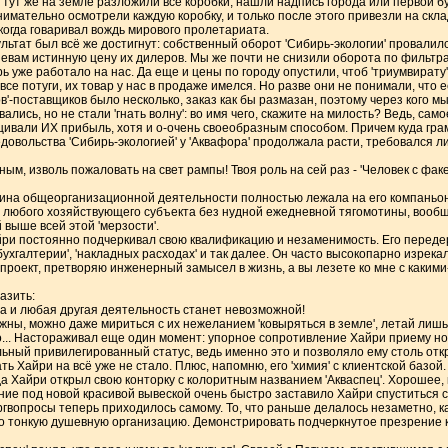
, тут же на земле разложили все коробки, нашли надпись города или первой бу
имательно осмотрели каждую коробку, и только после этого привезли на склад!
екогда говаривал вождь мирового пролетариата.
ультат был всё же достигнут: собственный оборот 'Сибирь-экологии' провалилс
вам истинную цену их дилеров. Мы же почти не снизили оборота по фильтрам
ь уже работало на нас. Да еще и цены по городу опустили, чтоб 'триумвирату' 
 все потуги, их товар у нас в продаже имелся. Но разве они не понимали, что 
'-поставщиков было несколько, заказ как бы размазан, поэтому через кого мы
ались, но не стали 'гнать волну': во имя чего, скажите на милость? Ведь, сам
щивали ИХ прибыль, хотя и о-очень своеобразным способом. Причем куда гра
едовольства 'Сибирь-экологией' у 'Аквафора' продолжала расти, требовался 
м, изволь пожаловать на свет рампы! Твоя роль на сей раз - 'Человек с факе
рутина общеорганизационной деятельности полностью лежала на его компаньо
е любого хозяйствующего субъекта без нудной ежедневной тягомотины, вооб
 выше всей этой 'мерзости'.
йри постоянно подчеркивал свою квалификацию и незаменимость. Его переде
'бухгалтерии', 'накладных расходах' и так далее. Он часто высокопарно изрекал
 проект, претворяю инженерный замысел в жизнь, а вы лезете ко мне с каким
азить:
 да и любая другая деятельность станет невозможной!
жны, можно даже мириться с их нежеланием 'ковыряться в земле', летай лишь
Но... Настораживал еще один момент: упорное сопротивление Хайри приему но
ный привилегированный статус, ведь именно это и позволяло ему столь откро
ь Хайри на всё уже не стало. Плюс, напомню, его 'химия' с клиентской базой.
да Хайри открыл свою конторку с колоритным названием 'Акваспец'. Хорошее, 
ние под новой красивой вывеской очень быстро заставило Хайри спуститься с
гвопросы теперь приходилось самому. То, что раньше делалось незаметно, к
го тонкую душевную организацию. Демонстрировать подчеркнутое презрение к