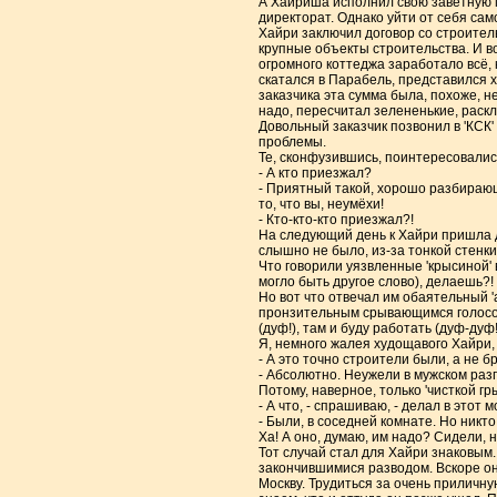
А Хайриша исполнил свою заветную ме
директорат. Однако уйти от себя сам
Хайри заключил договор со строитель
крупные объекты строительства. И во
огромного коттеджа заработало всё, 
скатался в Парабель, представился 
заказчика эта сумма была, похоже, н
надо, пересчитал зелененькие, раскл
Довольный заказчик позвонил в 'КСК
проблемы.
Те, сконфузившись, поинтересовалис
- А кто приезжал?
- Приятный такой, хорошо разбирающ
то, что вы, неумёхи!
- Кто-кто-кто приезжал?!
На следующий день к Хайри пришла д
слышно не было, из-за тонкой стенки
Что говорили уязвленные 'крысиной' в
могло быть другое слово), делаешь?!
Но вот что отвечал им обаятельный 'а
пронзительным срывающимся голосом 
(дуф!), там и буду работать (дуф-дуф!)!
Я, немного жалея худощавого Хайри,
- А это точно строители были, а не б
- Абсолютно. Неужели в мужском раз
Потому, наверное, только 'чисткой гр
- А что, - спрашиваю, - делал в это
- Были, в соседней комнате. Но никт
Ха! А оно, думаю, им надо? Сидели, 
Тот случай стал для Хайри знаковым
закончившимися разводом. Вскоре он 
Москву. Трудиться за очень приличн