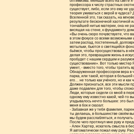
оптимизма. Меньше всего на свете я 
профессора к числу страстных охотни
существует, либо, если это ему не у
теория уживаться с верой в чудеса? Д
Вселенной это, так сказать, на мгно
результате бесконечной хаотичной ил
тончайшей нитью материи, она не раз
висящая на стене, к фундаменту дома
«Вы очень скоро почувствуете, что в
в этом фокусе со всеми возможными
затем распад, постепенный, долговр
мотыльки, бьются о светящийся фона
бьёмся, чтобы просуществовать в нём
делая это, превращаем жизнь в искус
пробудет с нашим сердцем и разумом
существование». Вот только мистер Р
умеет, - вместо того, чтобы тратить
Обнаруженная профессором вера в чуд
парка, или такой, которая в большей 
его… не только как учёного, но и как 
Должен признаться, все эти мысли пр
даже подавлен для того, чтобы спок
Люди, которые сидели со мной в перв
одному ему известно какой, чей-то в
угадывалось нечто большее: это был 
меня в бок и сказал:
- Забавная же у тебя фамилия, парень
ты делаешь, в большинстве своём выгл
мы будем расслабляться, и получать 
После чего протянул мне руку и пред
- Ален Хартер, искатель смысла в бе
Я автоматически пожал ему руку. Рас