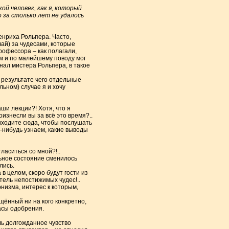
ой человек, как я, который
 за столько лет не удалось
нриха Рольпера. Часто,
чай) за чудесами, которые
рофессора – как полагали,
м и по малейшему поводу мог
нал мистера Рольпера, в такое
в результате чего отдельные
льном) случае я и хочу
аши лекции?! Хотя, что я
оизнесли вы за всё это время?..
иходите сюда, чтобы послушать
а-нибудь узнаем, какие выводы
ласиться со мной?!..
ьное состояние сменилось
лись.
 в целом, скоро будут гости из
тель непостижимых чудес!..
низма, интерес к которым,
щённый ни на кого конкретно,
асы одобрения.
оль долгожданное чувство