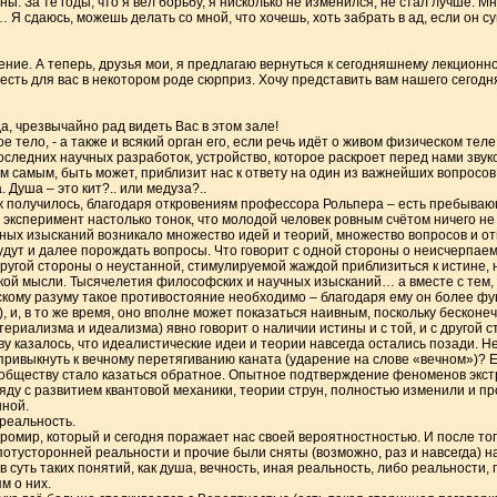
ы. За те годы, что я вёл борьбу, я нисколько не изменился, не стал лучше. М
 Я сдаюсь, можешь делать со мной, что хочешь, хоть забрать в ад, если он су
ение. А теперь, друзья мои, я предлагаю вернуться к сегодняшнему лекционно
сть для вас в некотором роде сюрприз. Хочу представить вам нашего сегодня
а, чрезвычайно рад видеть Вас в этом зале!
е тело, - а также и всякий орган его, если речь идёт о живом физическом теле,
оследних научных разработок, устройство, которое раскроет перед нами звук
 самым, быть может, приблизит нас к ответу на один из важнейших вопросов,
 Душа – это кит?.. или медуза?..
 уж получилось, благодаря откровениям профессора Рольпера – есть пребываю
 эксперимент настолько тонок, что молодой человек ровным счётом ничего не 
ных изысканий возникало множество идей и теорий, множество вопросов и от
удут и далее порождать вопросы. Что говорит с одной стороны о неисчерпаемо
другой стороны о неустанной, стимулируемой жаждой приблизиться к истине,
ой мысли. Тысячелетия философских и научных изысканий… а вместе с тем, 
скому разуму такое противостояние необходимо – благодаря ему он более фу
, и, в то же время, оно вполне может показаться наивным, поскольку бесконе
териализма и идеализма) явно говорит о наличии истины и с той, и с другой с
у казалось, что идеалистические идеи и теории навсегда остались позади. Не
привыкнуть к вечному перетягиванию каната (ударение на слове «вечном»)? 
сообществу стало казаться обратное. Опытное подтверждение феноменов экст
аряду с развитием квантовой механики, теории струн, полностью изменили и 
нной.
реальность.
ромир, который и сегодня поражает нас своей вероятностностью. И после тог
потусторонней реальности и прочие были сняты (возможно, раз и навсегда) н
 суть таких понятий, как душа, вечность, иная реальность, либо реальности, 
м о них.