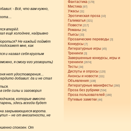
Фантастика
[179]
Мистика
[97]
бавил: - Всё, что вам нужно,
Ужасы
[11]
Эротическая проза
[10]
ворота…
Галиматья
[321]
Повести
[217]
лся вперёд.
Романы
[84]
тал ещё холоднее, надрывно
Пьесы
[33]
Прозаические переводы
[3]
и бороться? Не каждый поймёт
Конкурсы
[7]
подскажет мне, как
Литературные игры
[45]
Тренинги
я и назвал себя круглым
[3]
Завершенные конкурсы, игры и
можно, я смогу его уговорить)
тренинги
[2674]
Тесты
[34]
Диспуты и опросы
[120]
 меня нет удостоверения…
Анонсы и новости
[111]
сердито добавил: да и не стал
Объявления
[108]
Литературные манифесты
[260]
ться.
Проза без рубрики
в себе силы и заговорил
[534]
Проза пользователей
[180]
олодчиков, которые вместо
Путевые заметки
[44]
парень, здесь всегда будет
я на закрывающиеся ворота.
упил – не от внезапности, не
ершенно спокоен. От