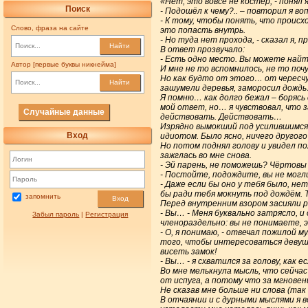
«Нет, это вовсе не костёр, - понял
Поиск
- Подошёл к чему?.. – повторил я во
- К тому, чтобы понять, что происхо
Слово, фраза на сайте
это попасть внутрь.
- Но туда нет прохода, - сказал я,
Найти
В ответ прозвучало:
- Есть одно место. Вы можете най
Автор [первые буквы никнейма]
И мне не то вспомнилось, не то поч
Но как будто от этого… от чересчу
Найти
зашумели деревья, заморосил дожд
Я помню… как долго бежал – борясь
мой ответ, но… я чувствовал, что 
Случайные данные
действовать. Действовать…
Изрядно вымокший под усилившимся 
Вход
идиотом. Было ясно, ничего другого
Но потом поднял голову и увидел по
зажглась во мне снова.
- Эй парень, не поможешь? Чёртовы
- Постойте, подождите, вы не могл
- Даже если бы оно у тебя было, нет
бы ради тебя мокнуть под дождём. Т
запомнить
Вход
Перед внутренним взором засияли р
- Вы… - Меня буквально затрясло, и
Забыл пароль
|
Регистрация
членораздельно: вы не понимаете, 
- О, я понимаю, - отвечал пожилой 
того, чтобы интересоваться девушка
висеть замок!
- Вы… - я схватился за голову, как
Во мне мелькнула мысль, что сейча
от испуга, а потому что за мгновен
Не сказав мне больше ни слова (так 
В отчаянии и с дурными мыслями я в