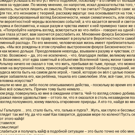
ожидал услышать из его уст нечто подобное, поскольку – в отличие от больш
ков за чудесами. По моему мнению, он напротив, искал доказательства того, 
давалось, пытался лишить их смысла. Почему я так считал? Подумайте сами: к
ля тех, кто незнаком с теорией, расскажу вкратце: она основывается на том, 
вение сфокусированный взгляд Бесконечности, некая схематичность, или опре
и вероятностной череды вселенских событий; а что касается вечной и светон
умна и беспамятна, и наши разум и чувства имеют к ней примерно такое же 
. «Попробуйте напрячь взгляд, всмотреться во что-либо» - говорил на одной
аши глаза устают, вам захочется расслабить их. Мгновение фокуса Бесконечн
 иллюзиями, которые по праву возникают в результате Вероятностности сам
еменный распад». По его мнению, человеческая жизнь имеет приблизительно 
рь. «Мы все рождены в этом случайно выстроенном фокусе Бесконечности» - г
 как можно дольше. Преодолеваем невзгоды, взываем к разуму и чувствам, с
ство. Возможно – да, это не исключено, - что, благодаря любви, великому ж
. Возможно, этот едва заметный в объективе Вселенной танец жизни таким 
ольпер ничего не сказал о том, что жить, пребывая во тьме, проще, что можно
 время на внутренний поиск, приносящий человеку порой больше страданий, н
еса могла быть на самом деле игрой, - такой, которую он вёл с целью поко
мере забавляла его, как ребёнка, тешила его самолюбие. Или, всё-таки, это 
человека искусства?
ишли ко мне до, либо после описываемого действа, - поскольку во время его 
ойно всё осмыслить. Причин тому было немало…
ом ряду, повернулись ко мне в ожидании ответа. Чей-то взгляд словно добив
ыражал явное удовольствие – оттого ли, что я оказался в столь незавидном по
взгляд полоумного, коему явилось откровение природы. А кто-то, найдя во м
! Гальпурге… это, стало быть, что, галька и пурга?.. Жуть, как глупо и бессмы
ядит так же! Ну, да что нам! Как говорится, дуракам море по колено! Пусть се
от этого кайф!
ставился:
ссмыслице!
слабиться и получать кайф в подобной ситуации – это было точно не обо мне.