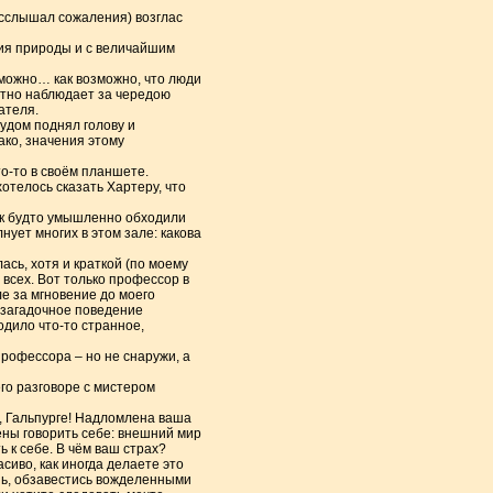
расслышал сожаления) возглас
ния природы и с величайшим
озможно… как возможно, что люди
астно наблюдает за чередою
ателя.
рудом поднял голову и
ако, значения этому
то-то в своём планшете.
отелось сказать Хартеру, что
Как будто умышленно обходили
нует многих в этом зале: какова
ась, хотя и краткой (по моему
 всех. Вот только профессор в
ле за мгновение до моего
р загадочное поведение
одило что-то странное,
профессора – но не снаружи, а
го разговоре с мистером
ны, Гальпурге! Надломлена ваша
ены говорить себе: внешний мир
ь к себе. В чём ваш страх?
иво, как иногда делаете это
ень, обзавестись вожделенными