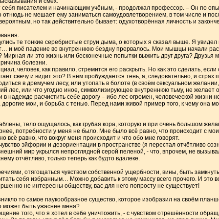
высказывания и смех.
т себя писателем и начинающим учёным, - продолжал профессор. – Он по опыт
 это отнюдь не мешает ему заниматься самоудовлетворением, в том числе и п
евероятным, но так действительно бывает: одухотворённая личность и закон
ования.
нулись те тонкие серебристые струи дыма, о которых я сказал выше. Я увидел 
т… и моё падение во внутреннюю бездну прервалось. Мои мышцы начали ра
я? Мирная ли это жизнь или бесконечные попытки выжить друг друга? Друзья м
причина болезни.
иал, человек, как правило, стремится его раскрыть. Но как это сделать, если
гает свечу и видит это? В нём пробуждается тень, а, следовательно, и страх
диться в дремучем лесу, или утопать в болоте (в своём сексуальном желании
мучий лес, или что угодно иное, символизирующее внутреннюю тьму, не желает
 в надежде расчистить себе дорогу – ибо лес огромен, человеческой жизни н
дорогие мои, и борьба с тенью. Перед нами живой пример того, к чему она 
ены, тело ощущалось, как грубая кора, которую и при очень большом желан
ернее, потребности у меня не было. Мне было всё равно, что происходит с м
 всё равно, что вокруг меня происходит и что обо мне говорят.
увство эйфории и дезориентации в пространстве (я перестал отчётливо сознав
 внешний мир укрылся непроглядной серой пеленой, - что, впрочем, не вызыва
ему отчётливо, только теперь как будто вдалеке.
ечиями, отягощаться чувством собственной ущербности, вины, быть замкнуты
читать себя избранным… Можно добавить к этому массу всего прочего. И это вс
ершенно не интересны обществу, вас для него попросту не существует!
икло то самое паукообразное существо, которое изобразил на своём планше
то может быть ужаснее меня?..
ощение того, что я хотел в себе уничтожить, - с чувством отрешённости обра