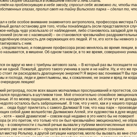
ожно скорее оказаться в домашнем тепле и лечь спать.
лядя на проблеснувшую в небе звезду, спросил себя: возможно ли, чтобы так
бственных глазах, пролил свет на тайну Вильского парка – сделал то, что
л к себе особое внимание знаменитого антрополога, профессора мистера Ге
чёный делал остановку для того, чтобы понаблюдать (если представлялся слу
акое-нибудь чудо ускользало от наблюдения, либо становилось загадкой для п
иронией (если не с насмешкой) – он становился чрезвычайно раздражительны
еделённую опасность для окружающих его людей. И те, кто хотя бы немного з
тактировать с ним.
а, следовательно, и поведение профессора резко менялось во время лекции, 
то называется, в мишени. Об одном таком (и, в то же время, совершенно уника
лся он вдруг ко мне с трибуны актового зала. – В который раз вы посещаете н
ни одной. Пожалуй, другого такого ученика в зале и не найти. Ну, и что же пр
о стоит ли расходовать драгоценную энергию?! Я верно вас понимаю?! Вы пр
ы и господа, леди и джентльмены, мы, к сожалению, не знаем и вряд ли когд
 очередную лекцию!
кий ретроград, после всех ваших молчаливых прослушиваний и протестов, сог
ирался продолжать в шутливом тоне. Моё относительно спокойное эмоционал
ью. И по моему ощущению, все, кто находился в зале, об этом тут же догада
недолго осталось быть заброшенным!.. В том, что у него, как и у нашего города
ан… сюда будут прилетать с самого Далмака! В том, что наш парк – производи
щих собой даже волшебство Далмакских Аллей, эти художества в духе модер
 - хотя – какой драматизм! – совсем ещё недавно в это никто бы не поверил!
а (и это притом, что только что он был чрезвычайно эмоционален), не обра
 – в совокупности с пылкой речью вызвали у публики многочисленные возгл
 ничего уже не изменит» – прошло в моём затуманивающемся сознании.
зал мистер Рольпер, в другой ситуации напротив, могло бы вызвать во мне ст