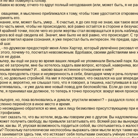
я не мог повернуть голову.
обавок ко всему, отчего-то вдруг полный негодования (или, может быть, я не 
 овациями, я мысленно приближался к тому, чтобы тоже удостоится открове
ринять его.
нание, или, может быть, умер… К счастью, я до сих пор не знаю, как такое в
-то часть меня, чтобы не происходило, всё равно остаётся в стороне и безуч
й крайней точки, после чего из роли жертвы стал возвращаться в роль наблюд
ога всё ещё сводила её. Значит, мне было не всё равно, что происходит. С т
как отметил краем сознания, я уже перестал быть интересен. Не предав, одн
й шаг.
л, - по-дружески предостерёг меня Ален Хартер, который увлечённо рисовал ч
е этого, почему-то, посчитал невозможным. Вдобавок, своими действиями мне х
е не дурак.
ольпер, вы ещё ни разу во время ваших лекций не упоминали Вильский парк. 
ас её затронули, мне бы хотелось задать вам вопрос, который, наверняка, вол
нными явлениями? И… каково ваше истинное отношение к ним?
ось преодолеть страх и неуверенность в себе, благодаря чему и речь получил
, но довольно стройной. На миг я почувствовал, что оказался на шаг впереди
ороне и, вероятно, не слышал того, что я говорил, а тишина, наступившая в за
атягивалась, - и уже дала мне новый повод для беспокойства. Если до сих по
е, я принимал как должное, то теперь я точно проснулся: вокруг меня происх
альпурге, но, пока волновались и думали, упустили момент? – раздался голос 
ысленно перенёсся в иное место и время.
р неожиданно обратился ко мне, как к лицу безмолвно присутствующему при е
строфизики.
стоит сказать то, что вы хотели, ведь мы говорим уже о другом. Вы надломле
может получить свободу, вы привыкли затаптывать его. Всякий раз вы вынужд
, как вы. И, упуская возможность гордиться собой, вы спотыкаетесь о жалост
? Поскольку патологически неспособны выражать свои мысли вслух также крас
я занимается здесь тем, что истязает себя попытками снискать учёную степ