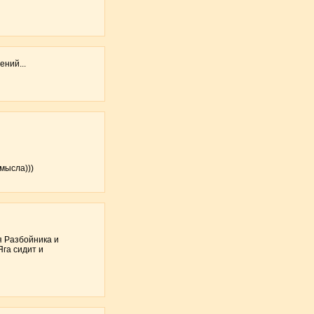
ений...
смысла)))
я Разбойника и
Яга сидит и