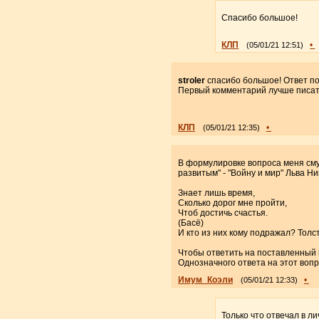
Спасибо большое!
КЛП
•
(05/01/21 12:51)
stroler
спасибо большое! Ответ пон
Первый комментарий лучше писать
КЛП
•
(05/01/21 12:35)
В формулировке вопроса меня смут
развитым" - "Войну и мир" Льва Ни
Знает лишь время,
Сколько дорог мне пройти,
Чтоб достичь счастья.
(Басё)
И кто из них кому подражал? Толст
Чтобы ответить на поставленный в
Однозначного ответа на этот вопр
Имум_Коэли
•
(05/01/21 12:33)
Только что отвечал в ли