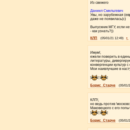
Из свежего
Даниил Смильгевич
Увы, но зарубежная (ев
даже не появилась(с)
Выпускник МГУ, если не 
- как узнать?))
КЛП
•
(05/01/21 12:49)
Имум!,
ежели поверить в едины
литературы, дивергиру
конвергенции культур 
Мои наивлучшие в наст
Борис_Старче
(05/01/
КЛП!,
но ведь против 'москов
Маковецкого с его попы
Борис_Старче
(05/01/