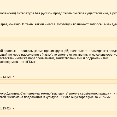
ропейская) литература без русской продолжила бы свое существование, а ру
врет, конечно. И таких, как он - масса. Поэтому и возникают вопросы: а как д
й праязык - носитель (кроме прочих функций) 'начального' прамифа как пред
ющий по мере расселения в 'языки', то вполне естественны и локальные/рег
с естественными же параллелизмами, заимствованиями и подражаниями...
упающем на нас НГБыка!,
•
21 13:22)
ского Даниила Смильгевича' можно 'выставить' вполне серьёзного, правда - пит
ткой "Феномена подражания в культуре..." Ужто он устарел уже за 20 зим?..
•
21 13:42)