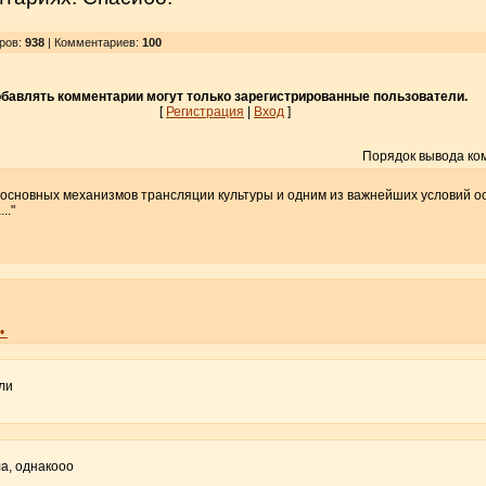
тров
:
938
| Комментариев:
100
бавлять комментарии могут только зарегистрированные пользователи.
[
Регистрация
|
Вход
]
Порядок вывода ко
з основных механизмов трансляции культуры и одним из важнейших условий 
.."
•
ли
а, однакооо