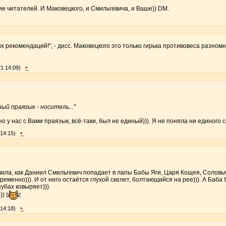
е читателей. И Маковецкого, и Смильгевича, и Ваше)) DM.
их рекомендаций!", - дисс. Маковецкого это только гирька противовеса разномн
•
21 14:09)
ый праязык - носитель..."
,но у нас с Вами праязык, всё-таки, был не единый))). Я не поняла ни единого 
•
 14:15)
вила, как Даниил Смильгевич попадает в лапы Бабы Яги, Царя Кощея, Соловь
еменно))). И от него остаётся глухой скелет, болтающийся на рее))). А Баба 
убах ковыряет))).
))
•
 14:18)