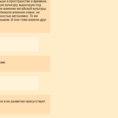
ьше в пространстве и времени.
ую культуру, выросшую под
е влияние китайской культуры.
збежали влияния извне, не
лностью автономно. То же
зыком. И они тоже влияли друг
орме
ое в ее развитии присутствует