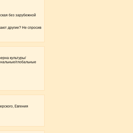
сская без зарубежной
умают другие? Не спросив
зерна культуры/
иональные/глобальные
ерского, Евгения