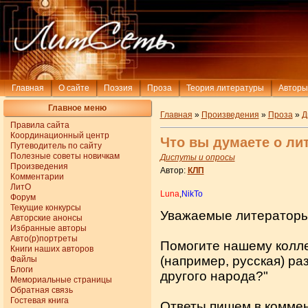
Главная
О сайте
Поэзия
Проза
Теория литературы
Авторы
Главное меню
Главная
»
Произведения
»
Проза
»
Д
Правила сайта
Координационный центр
Что вы думаете о ли
Путеводитель по сайту
Полезные советы новичкам
Диспуты и опросы
Произведения
Автор:
КЛП
Комментарии
ЛитО
Luna
,
NikTo
Форум
Текущие конкурсы
Уважаемые литераторы
Авторские анонсы
Избранные авторы
Авто(р)портреты
Помогите нашему коллег
Книги наших авторов
(например, русская) р
Файлы
Блоги
другого народа?"
Мемориальные страницы
Обратная связь
Гостевая книга
Ответы пишем в коммен