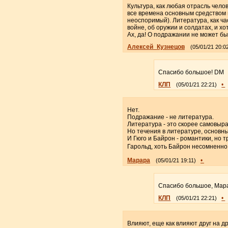
Культура, как любая отрасль чело
все времена основным средством 
неоспоримый). Литература, как ча
войне, об оружии и солдатах, и хо
Ах, да! О подражании не может бы
Алексей_Кузнецов
(05/01/21 20:0
Спасибо большое! DM
КЛП
•
(05/01/21 22:21)
Нет.
Подражание - не литература.
Литература - это скорее самовы
Но течения в литературе, основн
И Гюго и Байрон - романтики, но 
Гарольд, хоть Байрон несомненно н
Марара
•
(05/01/21 19:11)
Спасибо большое, Мар
КЛП
•
(05/01/21 22:21)
Влияют, еще как влияют друг на д