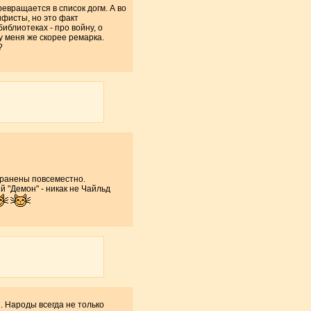
ревращается в список догм. А во
ифисты, но это факт
иблиотеках - про войну, о
 у меня же скорее ремарка.
?
транены повсеместно.
 "Демон" - никак не Чайльд
. Народы всегда не только