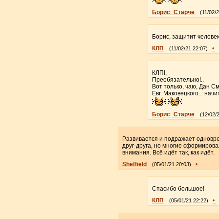
Борис_Старче
(11/02/
Борис, защитит человек 
КЛП
•
(11/02/21 22:07)
КЛП!,
Преобязательно!..
Вот только, чаю, Дан См
Евг. Маковецкого..: нач
Борис_Старче
(12/02/
Развивается и подражает одновре
друг-друга, но многие сформиров
внимания. Всё идёт так, как идёт.
Sheffield
•
(05/01/21 20:03)
Спасибо большое!
КЛП
•
(05/01/21 22:22)