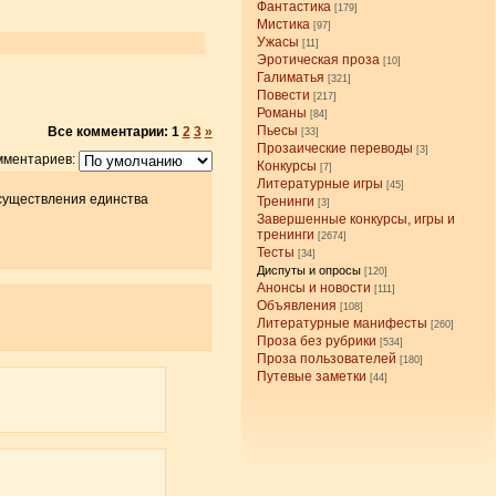
Фантастика
[179]
Мистика
[97]
Ужасы
[11]
Эротическая проза
[10]
Галиматья
[321]
Повести
[217]
Романы
[84]
Пьесы
Все комментарии:
1
2
3
»
[33]
Прозаические переводы
[3]
мментариев:
Конкурсы
[7]
Литературные игры
[45]
осуществления единства
Тренинги
[3]
Завершенные конкурсы, игры и
тренинги
[2674]
Тесты
[34]
Диспуты и опросы
[120]
Анонсы и новости
[111]
Объявления
[108]
Литературные манифесты
[260]
Проза без рубрики
[534]
Проза пользователей
[180]
Путевые заметки
[44]