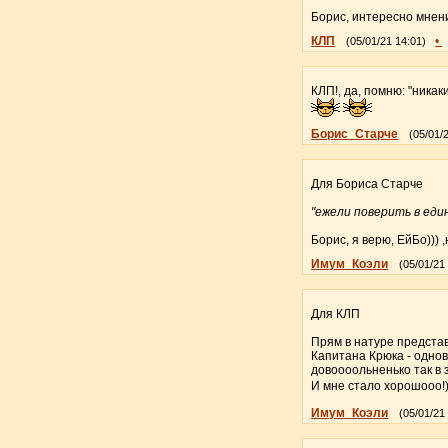
Борис, интересно мнени
КЛП
•
(05/01/21 14:01)
КЛП!, да, помню: "никак
Борис_Старче
(05/01/
Для Бориса Старче
"ежели поверить в един
Борис, я верю, ЕйБо))) 
Имум_Коэли
(05/01/21
Для КЛП
Прям в натуре предста
Капитана Крюка - одновр
довоооольненько так в з
И мне стало хорошооо!)
Имум_Коэли
(05/01/21