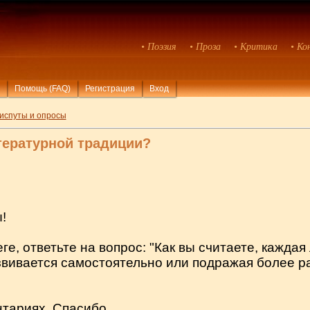
• Поэзия
• Проза
• Критика
• Ко
Помощь (FAQ)
Регистрация
Вход
испуты и опросы
тературной традиции?
!
е, ответьте на вопрос: "Как вы считаете, каждая
азвивается самостоятельно или подражая более р
тариях. Спасибо.