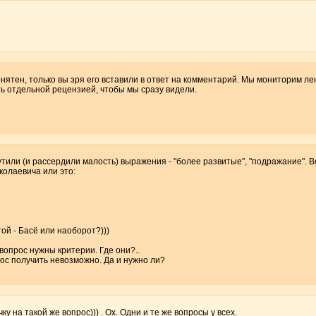
ятен, только вы зря его вставили в ответ на комментарий. Мы мониторим лен
 отдельной рецензией, чтобы мы сразу видели.
или (и рассердили малость) выражения - "более развитые", "подражание". Во
колаевича или это:
ой - Басё или наоборот?)))
опрос нужны критерии. Где они?..
ос получить невозможно. Да и нужно ли?
чку на такой же вопрос))) . Ох. Одни и те же вопросы у всех.