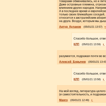
товарами обменивались, но и лит
Даже островные племена, отрезан
влиянием других народов. Наприм
А в последнее время и европейско
только своих ближайших соседей, 
относится к австралийским абориг
на друга. Воздух, которым мы дыш
Артур_Кулаков
(05/01/21 13:57)
Спасибо большое, отве
КЛП
•
(05/01/21 13:59)
разумеется, подражая почти во вс
Алексей_Борычев
(05/01/21 13:43
Спасибо большое, отве
КЛП
•
(05/01/21 13:58)
На мой взгляд, литература целого
(и самостоятельность, и подражан
Марго
•
(05/01/21 12:49)