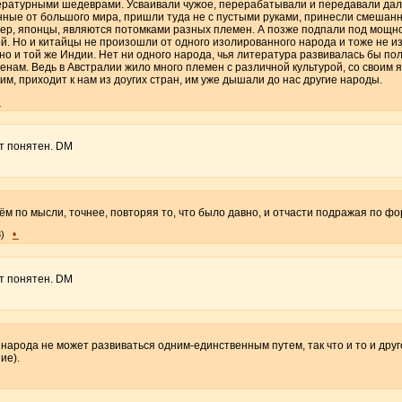
ературными шедеврами. Усваивали чужое, перерабатывали и передавали дал
ные от большого мира, пришли туда не с пустыми руками, принесли смешанн
ер, японцы, являются потомками разных племен. А позже подпали под мощно
й. Но и китайцы не произошли от одного изолированного народа и тоже не и
но и той же Индии. Нет ни одного народа, чья литература развивалась бы по
енам. Ведь в Австралии жило много племен с различной культурой, со своим я
им, приходит к нам из доугих стран, им уже дышали до нас другие народы.
•
т понятен. DM
ём по мысли, точнее, повторяя то, что было давно, и отчасти подражая по ф
•
)
т понятен. DM
 народа не может развиваться одним-единственным путем, так что и то и друг
ие).