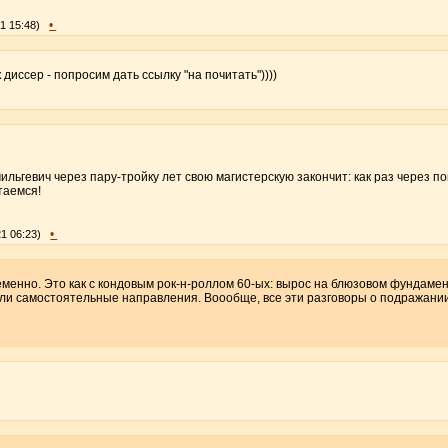
•
21 15:48)
диссер - попросим дать ссылку "на почитать"))))
ильгевич через пару-тройку лет свою магистерскую закончит: как раз через по
итаемся!
•
21 06:23)
менно. Это как с кондовым рок-н-роллом 60-ых: вырос на блюзовом фундаме
али самостоятельные направления. Воообще, все эти разговоры о подражани