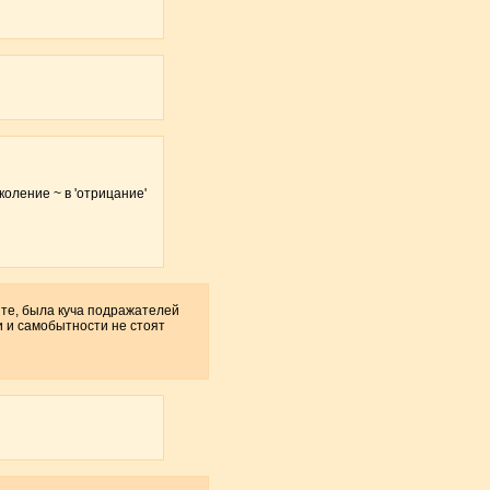
коление ~ в 'отрицание'
нте, была куча подражателей
и и самобытности не стоят