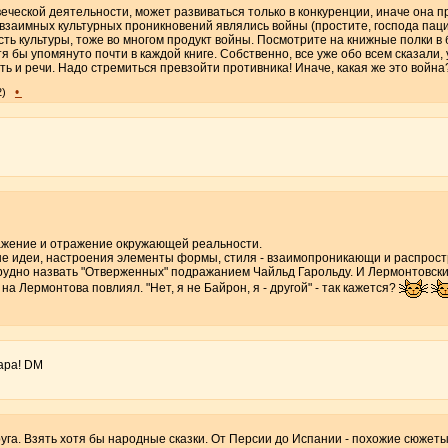
веческой деятельности, может развиваться только в конкуренции, иначе она п
взаимных культурных проникновений являлись войны (простите, господа пац
сть культуры, тоже во многом продукт войны. Посмотрите на книжные полки в б
тя бы упомянуто почти в каждой книге. Собственно, все уже обо всем сказали,
ть и речи. Надо стремиться превзойти противника! Иначе, какая же это война
•
2)
ражение и отражение окружающей реальности.
ые идеи, настроения элементы формы, стиля - взаимопроникающи и распрос
трудно назвать "Отверженных" подражанием Чайльд Гарольду. И Лермонтовский
а Лермонтова повлиял. "Нет, я не Байрон, я - другой" - так кажется?
ара! DM
руга. Взять хотя бы народные сказки. От Персии до Испании - похожие сюжеты