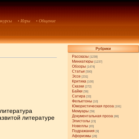
нкурсы
• Игры
• Общение
Рубрики
Рассказы
[1239]
Миниатюры
[1237]
Обзоры
[1474]
Статьи
[500]
Эссе
[231]
Критика
[100]
Сказки
[272]
Байки
[56]
Сатира
[33]
Фельетоны
[10]
Юмористическая проза
[191]
 литература
Мемуары
[59]
Документальная проза
азвитой литературе
[88]
Эпистолы
[23]
Новеллы
[65]
Подражания
[9]
Афоризмы
[28]