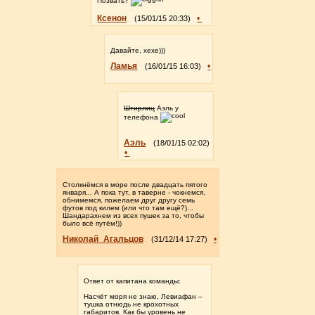
Позвать?
Ксенон
•
(15/01/15 20:33)
Давайте, хехе)))
Ламья
•
(16/01/15 16:03)
Штирлиц
Аэль у
телефона
Аэль
(18/01/15 02:02)
•
Столкнёмся в море после двадцать пятого
января... А пока тут, в таверне - чокнемся,
обнимемся, пожелаем друг другу семь
футов под килем (или что там ещё?)...
Шандарахнем из всех пушек за то, чтобы
было всё путём!))
Николай_Агальцов
•
(31/12/14 17:27)
Ответ от капитана команды:
Насчёт моря не знаю, Левиафан –
тушка отнюдь не крохотных
габаритов. Как бы уровень не