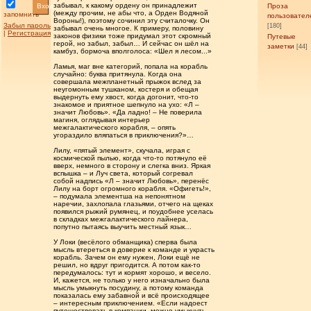
забывал, к какому ордену он принадлежит
Вход
Проза
(между прочим, не абы что, а Орден Водяной
запомнить
пользовател
Вороны!), поэтому сочинил эту считалочку. Он
Забыл пароль
[180]
забывал очень многое. К примеру, половину
|
Регистрация
законов физики тоже придумал этот скромный
Путевые
герой, но забыл, забыл… И сейчас он шёл на
заметки
[44]
камбуз, бормоча вполголоса: «Шел я лесом...»
Ламья, маг вне категорий, попала на корабль
случайно: буква притянула. Когда она
совершала межпланетный прыжок вслед за
неугомонным тушканом, костеря и обещая
выдернуть ему хвост, когда догонит, что-то
знакомое и приятное шепнуло на ухо: «Л –
значит Любовь». «Да ладно! – Не поверила
магиня, оглядывая интерьер
межгалактического корабля, – опять
угораздило вляпаться в приключения?»…
Лилу, «пятый элемент», скучала, играя с
космической пылью, когда что-то потянуло её
вверх, немного в сторону и слегка вниз. Яркая
вспышка – и Луч света, который согревал
собой надпись «Л – значит Любовь», перенёс
Лилу на борт огромного корабля. «Офигеть!»,
– подумала элементша на непонятном
наречии, захлопала глазьями, отчего на щеках
появился рыжий румянец, и поудобнее уселась
в складках межгалактического лайнера,
попутно пытаясь выучить местный язык…
У Локи (весёлого обманщика) сперва была
мысль втереться в доверие к команде и украсть
корабль. Зачем он ему нужен, Локи ещё не
решил, но вдруг пригодится. А потом как-то
передумалось: тут и кормят хорошо, и весело.
И, кажется, не только у него изначально была
мысль умыкнуть посудину, а потому команда
показалась ему забавной и всё происходящее
– интересным приключением. «Если надоест
путешествовать в компании, можно умыкнуть