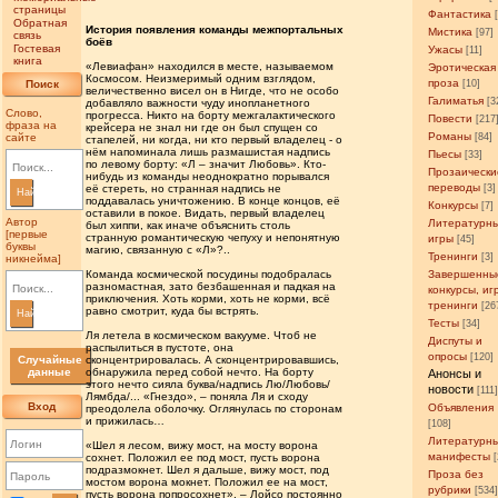
страницы
Фантастика
Обратная
История появления команды межпортальных
Мистика
[97]
связь
боёв
Гостевая
Ужасы
[11]
книга
«Левиафан» находился в месте, называемом
Эротическая
Космосом. Неизмеримый одним взглядом,
проза
Поиск
[10]
величественно висел он в Нигде, что не особо
Галиматья
[3
добавляло важности чуду инопланетного
Слово,
прогресса. Никто на борту межгалактического
Повести
[217
фраза на
крейсера не знал ни где он был спущен со
Романы
сайте
[84]
стапелей, ни когда, ни кто первый владелец - о
нём напоминала лишь размашистая надпись
Пьесы
[33]
по левому борту: «Л – значит Любовь». Кто-
Прозаически
нибудь из команды неоднократно порывался
переводы
её стереть, но странная надпись не
[3]
Найти
поддавалась уничтожению. В конце концов, её
Конкурсы
[7]
оставили в покое. Видать, первый владелец
Автор
Литературн
был хиппи, как иначе объяснить столь
[первые
странную романтическую чепуху и непонятную
игры
[45]
буквы
магию, связанную с «Л»?..
Тренинги
[3]
никнейма]
Команда космической посудины подобралась
Завершенны
разномастная, зато безбашенная и падкая на
конкурсы, иг
приключения. Хоть корми, хоть не корми, всё
тренинги
[26
равно смотрит, куда бы встрять.
Найти
Тесты
[34]
Ля летела в космическом вакууме. Чтоб не
Диспуты и
распылиться в пустоте, она
опросы
[120]
Случайные
сконцентрировалась. А сконцентрировавшись,
данные
обнаружила перед собой нечто. На борту
Анонсы и
этого нечто сияла буква/надпись Лю/Любовь/
новости
[111
Лямбда/... «Гнездо», – поняла Ля и сходу
Вход
Объявления
преодолела оболочку. Оглянулась по сторонам
и прижилась…
[108]
Литературн
«Шел я лесом, вижу мост, на мосту ворона
манифесты
сохнет. Положил ее под мост, пусть ворона
подразмокнет. Шел я дальше, вижу мост, под
Проза без
мостом ворона мокнет. Положил ее на мост,
рубрики
[534
пусть ворона попросохнет», – Лойсо постоянно