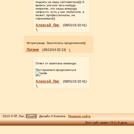
поднять на пару сантиметров))) А
выпить эля или чего-нибудь
покрепче, это наша команда
запросто, есть у нас любители, а
может, профессионалы, не
спрашивала))
Алексей_Лис
(08/01/15 02:41)
•
Интригующе. Захотелось продолжения))
Логиня
•
(26/12/14 02:13)
Ответ от капитана команды:
Постараемся продолжиться
Алексей_Лис
(08/01/15 02:41)
•
2013 © ПГ, Лис,
Леший
Дизайн © Koterina
Правила сайта
Этот сайт живет
4941
-й день