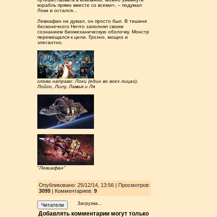
корабль прямо вместе со всеми», – подумал
Локи и остался…
Левиафан не думал, он просто был. В тишине
бесконечного Ничто заполнял своим
сознанием биомеханическую оболочку. Монстр
перемещался к цели. Грозно, мощно и
элегантно.
слева направо: Локи (един во всех лицах),
Лойсо, Лилу, Ламья и Ля
"Левиафан"
Опубликовано: 25/12/14, 13:56
| Просмотров
:
3099
| Комментариев:
9
Загрузка...
Читатели
Добавлять комментарии могут только