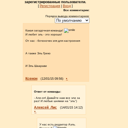
зарегистрированные пользователи.
[
Регистрация
|
Вход
]
Все комментарии:
Порядок вывода комментариев:
Какая загадочная команда!
И любит эль - это хорошо!
От нас - бочоночек эля для настроения
А также Эль Греко
И Эль Шаарави
Ксенон
•
(12/01/15 09:56)
Ответ от команды:
- Але-оп! Давайте нам все эли за
раз! И любые шняжки на "эль")
Алексей_Лис
(14/01/15 14:12)
•
У нас есть редактор Аэль.