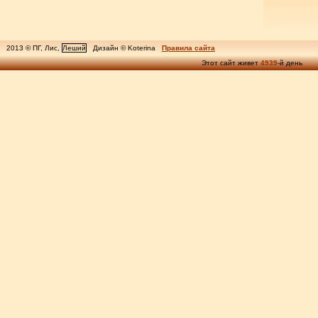
2013 © ПГ, Лис,
Леший
Дизайн © Koterina
Правила сайта
Этот сайт живет
4939
-й день