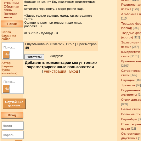
больше не манит Еву сказочным неизвестным
страницы
Религиозна
—
Обратная
катится к горизонту, в море роняя жар.
поэзия
[175]
связь
Гостевая
Альбомная п
«Здесь только солнце, мама, как из родного
книга
[110]
теста.
Солнце плывет так рядом, надо лишь
Твердые фо
Поиск
разбежа…»
(запад)
[263]
Слово,
КГП-2026 Паратур - 3
Твердые фо
фраза на
(восток)
[115]
сайте
Эксперимен
Опубликовано: 02/07/26, 12:57 | Просмотров
:
поэзия
[257]
49
Юмористиче
Найти
Загрузка...
стихи
[2101]
Читатели
Иронические
Добавлять комментарии могут только
Автор
[2369]
[первые
зарегистрированные пользователи.
буквы
Сатирически
[
Регистрация
|
Вход
]
никнейма]
стихи
[149]
Пародии
[11
Травести
[66
Найти
Подражания
экспромты
[5
Стихи для д
Случайные
[869]
данные
Белые стихи
Вольные сти
Вход
Верлибры
[3
Стихотворен
прозе
[22]
Одностишия
двустишия
[1