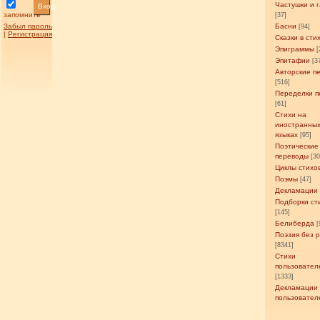
Частушки и 
Вход
запомнить
[37]
Забыл пароль
Басни
[94]
|
Регистрация
Сказки в сти
Эпиграммы
[
Эпитафии
[3
Авторские п
[516]
Переделки п
[61]
Стихи на
иностранны
языках
[95]
Поэтические
переводы
[3
Циклы стихо
Поэмы
[47]
Декламации
Подборки ст
[145]
Белиберда
[
Поэзия без 
[8341]
Стихи
пользовател
[1333]
Декламации
пользовател