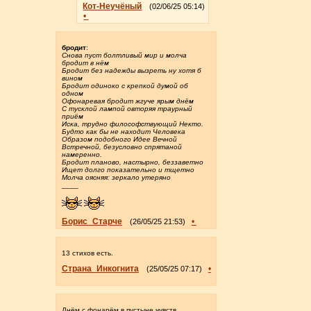
Кот-Неучёный
(02/06/25 05:14)
•
бродит
:
Снова пуст болтливый мир и молча
бродит в нём
Бродит без надежды вызреть ну хотя б
вином
Бродит одиноко с крепкой думой об
одном
Офонаревая бродит жгуче ярым днём
С тусклой лампой овторяя траурный
приём
Иска, трудно философствующий Некто.
Будто как бы не находит Человека
Образом подобного Идее Вечной
Встречной, безусловно спрятаной
намеренно.
Бродит планово, настырно, беззаветно
Ищет долго показательно и тщетно
Молча оясняя: зеркало утеряно
____
Борис_Старче
•
(26/05/25 21:53)
13 стихов есть.
Страна_Инкогнита
•
(25/05/25 07:17)
Днём с фонарём в пустыне чувств