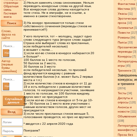
страницы
2) Нельзя заменять слова синонимами. Нельзя
Фантастика
переводить конкурсные слова на другой язык.
Обратная
Мистика
[97]
Все конкурсные слова должны находиться в
связь
теле стиха. Не в эпиграфе, не в ссылке, а
Гостевая
Ужасы
[11]
именно в самом стихотворении.
книга
Эротическая
3) На конкурс принимаются только стихи
проза
Поиск
[10]
собственного сочинения (переводы стихов не
Галиматья
[3
принимаются!!!)
Слово,
Повести
[217
фраза на
У кого получится, тот – молодец, задаст одно
Романы
сайте
[84]
слово следующего тура (второе слово задаёт
Пьесы
[33]
Страна или выбирает слова из присланных,
если победителей несколько)
Прозаически
и возьмет с полки…
переводы
[3]
Найти
1) если кол-во стихов в конкурсе набирается 20
и больше* -
Конкурсы
[7]
100 баллов за 1 место по голосам,
Автор
Литературн
50 баллов за 2 место,
[первые
игры
[45]
30 баллов за 3 место
буквы
если победителей несколько, то призовой
Тренинги
[3]
никнейма]
фонд вручается каждому с равным
Завершенн
количеством баллов (т.е. может быть 2 первых
конкурсы, и
места и т.п.)
2) если количество стихов в конкурсе от 11 до
и тренинги
Найти
19 и есть победители с равным количеством
[2674]
голосов, то награждаются участники, занявшие
Тесты
1 место по голосам, по 100 баллов каждому,
[34]
других мест не присуждается
Диспуты и
Случайные
2) если кол-во стихов в конкурсе от 5-ти до 10-
данные
опросы
[120]
ти - 50 баллов за 1 место всем участникам с
равным количеством голосов, других мест не
Анонсы и
присуждается
новости
Вход
[111]
3) если число присланных стихов меньше 5,
Объявления
голосование проводится, но приз не вручается.
[108]
* вводится с 22 апреля 2020 года
Литературн
манифесты
Поиграем?
Проза без