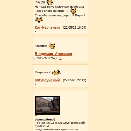
Ржу:))))
Не туда ткнув пальчиком изобрела
новое слово-понятие:)))
Спасибо, канешна, дорогой Борис!
Кот-Неучёный
(22/05/25 16:04)
•
Квазиво!
Владимир_Алексеев
•
(27/05/25 20:57)
Свараемся!
Кот-Неучёный
(27/05/25 22:19)
•
**
офонарёмноё
:
ночная улица
[
разбитых фонарей
]
пустынна
дежурная аптека чутко спит