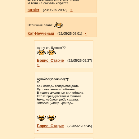
И тени не сыскать искусств.
stroler
•
(23/05/25 20:43)
Отличные слова!
Кот-Неучёный
•
(22/05/25 08:01)
но ну оч. Блокно??
Борис_Старче
(22/05/25 09:37)
•
о(мойбог)блокноё(?):
**
Как встарь
оглядывая даль
Пустыни вечного обмана
В тщете душевных сил обнала
Стоят предчувствием финала
Ночь, ледяная рябь канала,
Аптека, улица, фонарь
.
________
.
Борис_Старче
(22/05/25 09:45)
•