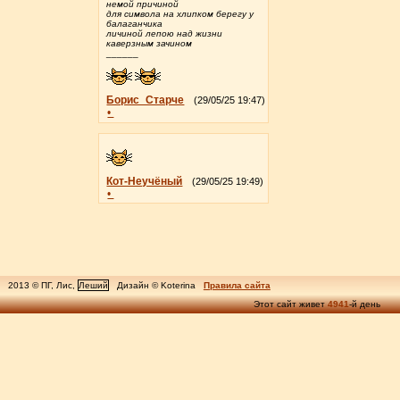
немой причиной
для символа на хлипком берегу у
балаганчика
личиной лепою над жизни
каверзным зачином
______
Борис_Старче
(29/05/25 19:47)
•
Кот-Неучёный
(29/05/25 19:49)
•
2013 © ПГ, Лис,
Леший
Дизайн © Koterina
Правила сайта
Этот сайт живет
4941
-й день