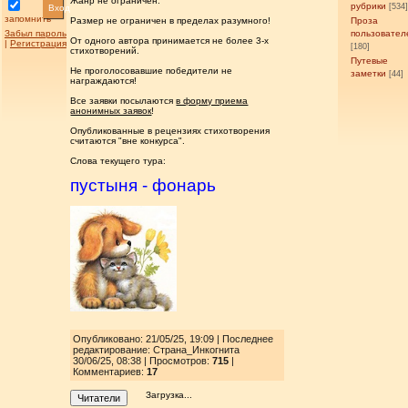
Жанр не ограничен.
рубрики
[534
Вход
запомнить
Размер не ограничен в пределах разумного!
Проза
Забыл пароль
пользовател
От одного автора принимается не более 3-х
|
Регистрация
[180]
стихотворений.
Путевые
Не проголосовавшие победители не
заметки
[44]
награждаются!
Все заявки посылаются
в форму приема
анонимных заявок
!
Опубликованные в рецензиях стихотворения
считаются "вне конкурса".
Слова текущего тура:
пустыня - фонарь
Опубликовано: 21/05/25, 19:09 | Последнее
редактирование: Страна_Инкогнита
30/06/25, 08:38 | Просмотров
:
715
|
Комментариев:
17
Загрузка...
Читатели