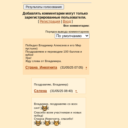
Результаты голосования
Добавлять комментарии могут только
зарегистрированные пользователи.
[
Регистрация
|
Вход
]
Все комментарии:
Порядок вывода комментариев:
Победил Владимир Алексеев и его Мир
пустыни)
Поздравляем и переводим 100 баллов и
кубок!
Ура!
Жду слова от Владимира.
Страна_Инкогнита
•
(31/05/25 07:05)
Поздравляю, Владимир)
Селена
•
(31/05/25 08:40)
Владимир, поздравляю со всех
сил!
Спасибо всем участникам и новых
побед!
Страна Инкогнита, спасибо!