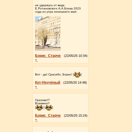
не удержусь от вида
Е.Ротановского А.А.Блока 2023
года из утра нонешнего мая:
Борис_Старче
(22/05/25 10:34)
•
Вот - да! Срасибо, Борис!
Кот-Неучёный
(22/05/25 14:48)
•
Сразиво!?
Взаимно!!
Борис_Старче
(22/05/25 15:24)
•