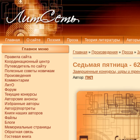
Главная
О сайте
Поэзия
Проза
Теория литературы
Авторы
Главное меню
Главная
»
Произведения
»
Проза
»
З
Правила сайта
Координационный центр
Седьмая пятница - 62
Путеводитель по сайту
Полезные советы новичкам
Завершенные конкурсы, игры и тре
Произведения
Автор:
ПКП
Комментарии
ЛитО
Форум
Текущие конкурсы
Авторские анонсы
Избранные авторы
Авто(р)портреты
Книги наших авторов
Файлы
Блоги
Мемориальные страницы
Обратная связь
Гостевая книга