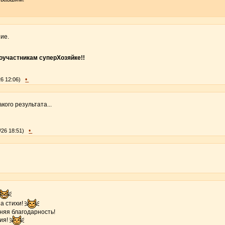
ие.
участникам суперХозяйке!!
•
26 12:06)
кого результата...
•
/26 18:51)
за стихи!
няя благодарность!
ния!