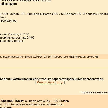
ься - нельзя, а обижаться - глупо.)))
ый конкурс!
(100 баллов), 20 - 2 призовых места (100 и 60 баллов), 30 - 3 призовых места 
мест.
 100 баллов.
ник, 8 июня, в 22.00.
торник-четверг, до 24.00
 и раздаем призы.
ее редактирование: Эризн 22/06/26, 14:16 | Просмотров
:
652
| Комментариев:
66
бавлять комментарии могут только зарегистрированные пользователи.
[
Регистрация
|
Вход
]
Порядок вывода ко
т
Арсений_Платт
, он получает кубок и 100 баллов.
т по 50 баллов за внеконкурсную активность.
овавшим!