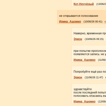
Кот-Неучёный
(13/06/2
не открывается голосование
Ирина_Ашомко
(10/06/26 00:41)
Наверно, временная про
Эризн
(10/06/26 09:15)
при попытке проголосо
появляется запись: не 
Ирина_Ашомко
(11/06
Попробуйте ещё раз поз
Эризн
(11/06/26 11:47)
здравствуйте
после последней попытк
голосовать опасаюсь е
Ирина_Ашомко
(12/06