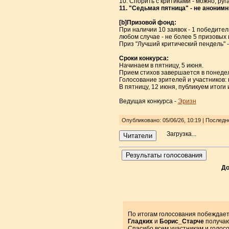
10. Спорить с критиками - можно, ругат
11. "Седьмая пятница" - не анонимн
[b]Призовой фонд:
При наличии 10 заявок - 1 победитель 
любом случае - не более 5 призовых 
Приз "Лучший критический пендель" -
Сроки конкурса:
Начинаем в пятницу, 5 июня.
Прием стихов завершается в понедель
Голосование зрителей и участников: в
В пятницу, 12 июня, публикуем итоги
Ведущая конкурса -
Эризн
Опубликовано: 05/06/26, 10:19 | Последн
Загрузка...
Читатели
Результаты голосования
До
По итогам голосования побеждае
Гладких
и
Борис_Старче
получаю
Спасибо всем участникам и голос