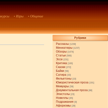
нкурсы
• Игры
• Общение
Рубрики
Рассказы
[1239]
Миниатюры
[1237]
Обзоры
[1474]
Статьи
[500]
Эссе
[231]
Критика
[100]
Сказки
[272]
Байки
[56]
Сатира
[33]
Фельетоны
[10]
Юмористическая проза
[191]
Мемуары
[59]
Документальная проза
[88]
Эпистолы
[23]
Новеллы
[65]
Подражания
[9]
Афоризмы
[28]