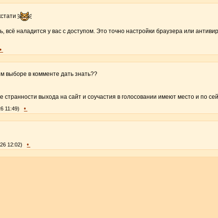
 кстати
ь, всё наладится у вас с доступом. Это точно настройки браузера или антивир
•
оём выборе в комменте дать знать??
е странности выхода на сайт и соучастия в голосовании имеют место и по с
•
26 11:49)
•
/26 12:02)