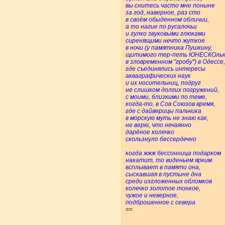
вы снитесь часто мне поныне
за год, наверное, раз сто
в своём обыденном обличии,
а то нагие по русалочьи
и гулко звуковыми глюками
сиренящими нечто жуткое
в ночи (у памятника Пушкину,
щитимого тер-петь ЮНЕСКОль
в зловременном "гробу") в Одессе,
где съединялись интересы
акваграфических наук
и их носительниц, подруг
не слишком долгих погружений,
с моими, близкими по теме,
когда-то, в Сов Союзов время,
где с дайверицы пальчика
в морскую муть не знаю как,
не верю, что нечаянно
дарёное колечко
скользнуло бессердечно
когда жжж бессонница подарком
накатит, то виденьем ярким
всплывает в памяти она,
сыскавшая в пустыне дна
среди изгложенных обломков
колечко золотое тонкое,
чужое и неверное,
подброшенное с севера
==
.