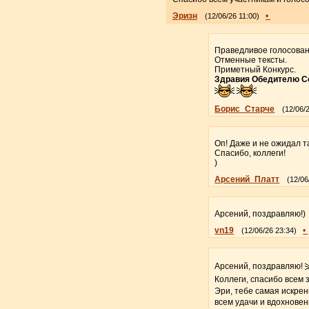
Эризн
•
(12/06/26 11:00)
Праведливое голосован
Отменные тексты.
Приметный Конкурс.
Здравия Обедителю Со
Борис_Старче
(12/06/
Оп! Даже и не ожидал та
Спасибо, коллеги!
)
Арсений_Платт
(12/06
Арсений, поздравляю!)
vn19
•
(12/06/26 23:34)
Арсений, поздравляю!
Коллеги, спасибо всем 
Эри, тебе самая искрен
всем удачи и вдохнове