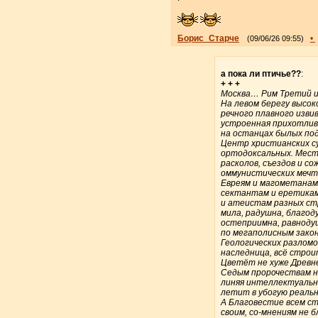
Борис_Старче
•
(09/06/26 09:55)
а пока ли птичье??
:
+ + +
Москва… Рим Третий и
На левом берегу высок
речного плавного изви
устроенная прихотли
на останцах былых по
Центр христианских с
ортодоксальных. Мест
расколов, съездов и с
оммунистических мечт
Евреям и магометанам
сектантам и еретика
и атеистам разных ст
мила, радушна, благо
остеприимна, равноду
по мегаполисным зако
Геологических разломо
наследница, всё строи
Цветёт не хуже Древне
Седым пророчествам н
линяя интеллектуаль
летит в убогую реаль
А Благовестие всем с
своим, со-мнениям не б