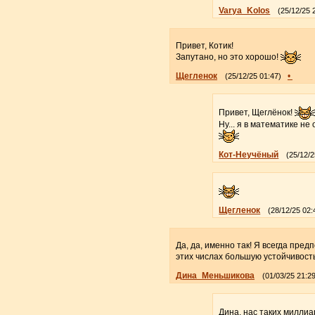
Varya_Kolos
(25/12/25 
Привет, Котик!
Запутано, но это хорошо!
Щегленок
•
(25/12/25 01:47)
Привет, Щеглёнок!
Ну... я в математике не 
Кот-Неучёный
(25/12/2
Щегленок
(28/12/25 02:
Да, да, именно так! Я всегда пред
этих числах большую устойчивость
Дина_Меньшикова
(01/03/25 21:29
Дина, нас таких милли