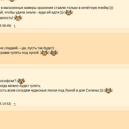
ку в магазинные камеры хранения ставлю только в нечётную ячейку:)))
чай, чтобы удача знала - куда ей идти:)))
арность!
•
5 08:49)
не сладкий.---да, пусть так будет)
травке гулять под луной.
лософски"!
 когда можно будет гулять
дость всем соседям чудесные песни под Луной и для Селены:)))
•
5 14:52)