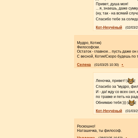
Привет, душа моя!
... я, знаешь, даже сум
(ну, так - на всякий слу
Спасибо тебе за солид
Кот-Неучёный
(02/03/2
Мудро, Котик)
Философски.
Остаток - главное... пусть даже он 
С весной, Котик!Скоро будешь по 
Селена
•
(01/03/25 10:30)
Леночка, привет!
Спасибо за "мудро, фи
И - да! жду со всех сил,
по травке и петь на ра
Обнимаю тебя:)))
Кот-Неучёный
(01/03/2
Роскошно!
Наташечка, ты философ.
Чалдонка
•
(28/02/25 16:53)