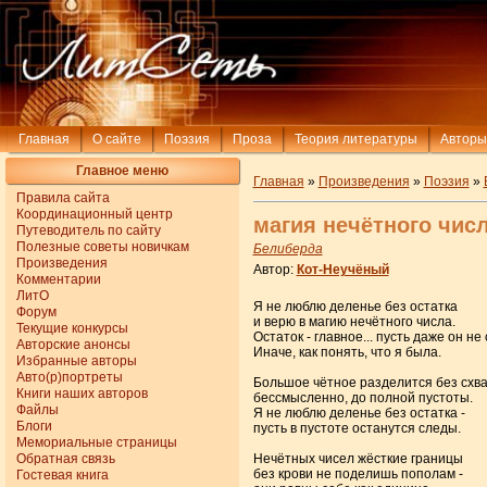
Главная
О сайте
Поэзия
Проза
Теория литературы
Авторы
Главное меню
Главная
»
Произведения
»
Поэзия
»
Правила сайта
Координационный центр
магия нечётного чис
Путеводитель по сайту
Полезные советы новичкам
Белиберда
Произведения
Автор:
Кот-Неучёный
Комментарии
ЛитО
Я не люблю деленье без остатка
Форум
и верю в магию нечётного числа.
Текущие конкурсы
Остаток - главное... пусть даже он не
Авторские анонсы
Иначе, как понять, что я была.
Избранные авторы
Авто(р)портреты
Большое чётное разделится без схва
Книги наших авторов
бессмысленно, до полной пустоты.
Файлы
Я не люблю деленье без остатка -
Блоги
пусть в пустоте останутся следы.
Мемориальные страницы
Обратная связь
Нечётных чисел жёсткие границы
без крови не поделишь пополам -
Гостевая книга