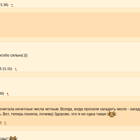
•
21:36)
особо сильна:)))
•
5 21:15)
•
49)
почитала нечетные числа четным. Всегда, когда просили загадать число - зага
. Вот, теперь поняла, почему) Здорово, что я не одна такая
•
)
арды!