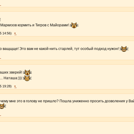
•
Маркизов кормить и Тигров с Майорами!
•
5 14:56)
то ващщще! Это вам не какой-нить старлей, тут особый подход нужон!
•
наших зверей!
... Наташа:)))
•
5 19:28)
 мне это в голову не пришло? Пошла униженно просить дозволения у Вай
•