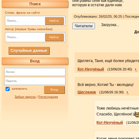
они равны себе как единице,
Поиск
которую в остатке дали нам.
Слово, фраза на сайте
Опубликовано: 26/02/25, 06:25 | Послед
Найти
Загрузка...
Читатели
Автор [первые буквы никнейма]
До
Найти
Случайные данные
Щеглята, Таня, ещё более убедит
Вход
Кот-Неучёный
•
(13/06/26 20:45)
Всё верно, Котик! Ты - молодец!
запомнить
Вход
Щегленок
•
(11/06/26 16:30)
Забыл пароль
|
Регистрация
Тоже любишь нечётные
Спасибо, Щеглёнок!
Кот-Неучёный
(11/06/2
Котик, меня покоряет 