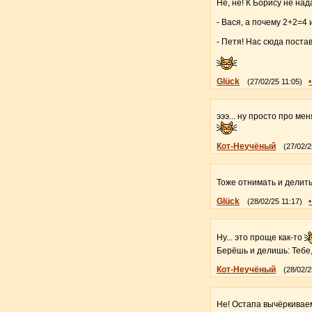
Не, не! К Борису не на
- Вася, а почему 2+2=4 
- Петя! Нас сюда поста
Glück
(27/02/25 11:05)
эээ... ну просто про меня
Кот-Неучёный
(27/02/2
Тоже отнимать и дели
Glück
(28/02/25 11:17)
Ну... это проще как-то
Берёшь и делишь: Тебе,
Кот-Неучёный
(28/02/2
Не! Остапа вычёркиваем