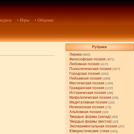
нкурсы
• Игры
• Общение
Рубрики
Лирика
[8903]
Философская поэзия
[4071]
Любовная поэзия
[4137]
Психологическая поэзия
[1877]
Городская поэзия
[1552]
Пейзажная поэзия
[1909]
Мистическая поэзия
[1350]
Гражданская поэзия
[1237]
Историческая поэзия
[296]
Мифологическая поэзия
[205]
Медитативная поэзия
[210]
Религиозная поэзия
[175]
Альбомная поэзия
[110]
Твердые формы (запад)
[263]
Твердые формы (восток)
[115]
Экспериментальная поэзия
[257]
Юмористические стихи
[2101]