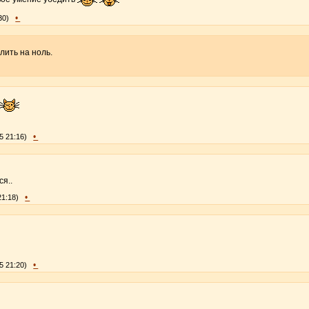
•
30)
лить на ноль.
•
5 21:16)
ся..
•
21:18)
•
5 21:20)