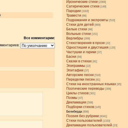
Иронические стихи
[2369]
Сатирические стихи
[149]
Пародии
[1163]
4
Травести
[66]
Подражания и экспромты
[510]
Стихи для детей
[869]
Белые стихи
[88]
Вольные стихи
[151]
Все комментарии:
Верлибры
[309]
Стихотворения в прозе
[22]
мментариев:
Одностишия и двустишия
[135]
Частушки и гарики
[37]
Басни
[94]
Сказки в стихах
[81]
Эпиграммы
[22]
Эпитафии
[37]
Авторские песни
[516]
Переделки песен
[61]
Стихи на иностранных языках
[95]
Поэтические переводы
[306]
Циклы стихов
[301]
Поэмы
[47]
Декламации
[506]
Подборки стихов
[145]
Белиберда
[906]
Поэзия без рубрики
[8341]
Стихи пользователей
[1333]
Декламации пользователей
[23]