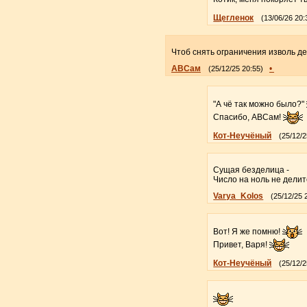
Щегленок
(13/06/26 20:
Чтоб снять ограничения изволь де
АВСам
•
(25/12/25 20:55)
"А чё так можно было?"
Спасибо, АВСам!
Кот-Неучёный
(25/12/2
Сущая безделица -
Число на ноль не делит
Varya_Kolos
(25/12/25 
Вот! Я же помню!
Привет, Варя!
Кот-Неучёный
(25/12/2