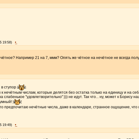
•
5 19:58)
нечётное? Например 21 на 7, ммм? Опять же чётное на нечётное не всегда полу
я в ступор
ви к нечётным числам, которые делятся без остатка только на единицу и на с
а слабенькое "удовлетворительно":))) не идут. Так что... ну, может к Борису 
 умный!
-то предпочитаю нечётные числа, даже в календаре, странное ощущение, что 
•
5 19:49)