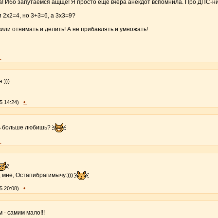
да! Ибо запутаемся ащще! Я просто ещё вчера анекдот вспомнила. Про ДПС-ни
и 2х2=4, но 3+3=6, а 3х3=9?
вили отнимать и делить! А не прибавлять и умножать!
•
:)))
•
5 14:24)
ть больше любишь?
•
 мне, Остапибрагимычу:)))
•
5 20:08)
 - самим мало!!!