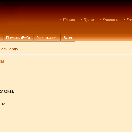
• Поэзия
• Проза
• Критика
• Ко
Помощь (FAQ)
Регистрация
Вход
Белиберда
ла
 сладкий.
тки,