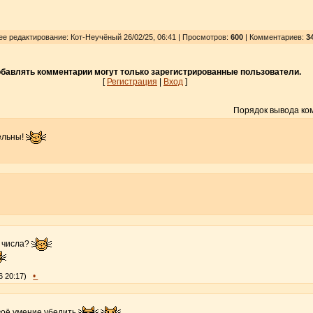
нее редактирование: Кот-Неучёный 26/02/25, 06:41 | Просмотров
:
600
| Комментариев:
3
бавлять комментарии могут только зарегистрированные пользователи.
[
Регистрация
|
Вход
]
Порядок вывода ко
ельны!
 числа?
•
6 20:17)
твоё умение убедить