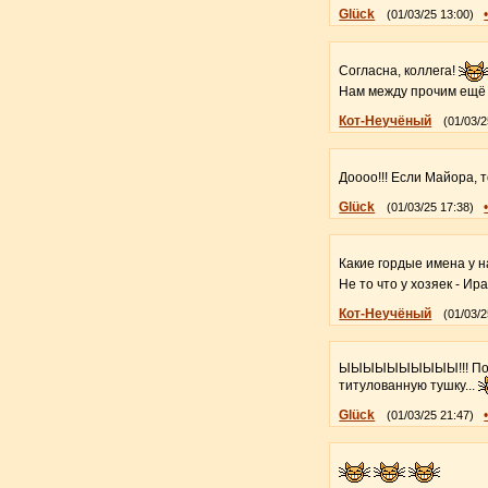
Glück
(01/03/25 13:00)
Согласна, коллега!
Нам между прочим ещё 
Кот-Неучёный
(01/03/2
Доооо!!! Если Майора, 
Glück
(01/03/25 17:38)
Какие гордые имена у 
Не то что у хозяек - Ира
Кот-Неучёный
(01/03/2
ЫЫЫЫЫЫЫЫЫЫ!!! Почему
титулованную тушку...
Glück
(01/03/25 21:47)