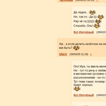
Да ладна...
Но, так-то - Да:)))
Ржу чё-та:)))))))
Спасибо, Оль!
Кот-Неучёный
(28/02/2
Хм... а если делить нечётное на 
как быть?
Glück
•
(26/02/25 11:18)
Ого! Ира, ты ввела мен
Но - тут-то речь о люб
в математике (условно н
разъяснениями - он-то
Тут тема такая: почему
будет хорошо.
Кот-Неучёный
(26/02/2