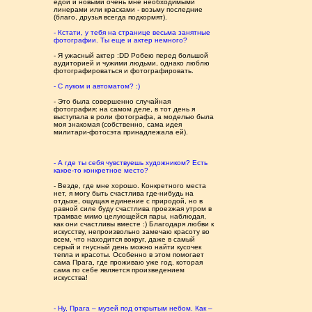
едой и новыми очень мне необходимыми
линерами или красками - возьму последние
(благо, друзья всегда подкормят).
- Кстати, у тебя на странице весьма занятные
фотографии. Ты еще и актер немного?
- Я ужасный актер :DD Робею перед большой
аудиторией и чужими людьми, однако люблю
фотографироваться и фотографировать.
- С луком и автоматом? :)
- Это была совершенно случайная
фотография: на самом деле, в тот день я
выступала в роли фотографа, а моделью была
моя знакомая (собственно, сама идея
милитари-фотосэта принадлежала ей).
- А где ты себя чувствуешь художником? Есть
какое-то конкретное место?
- Везде, где мне хорошо. Конкретного места
нет, я могу быть счастлива где-нибудь на
отдыхе, ощущая единение с природой, но в
равной силе буду счастлива проезжая утром в
трамвае мимо целующейся пары, наблюдая,
как они счастливы вместе :) Благодаря любви к
искусству, непроизвольно замечаю красоту во
всем, что находится вокруг, даже в самый
серый и гнусный день можно найти кусочек
тепла и красоты. Особенно в этом помогает
сама Прага, где проживаю уже год, которая
сама по себе является произведением
искусства!
- Ну, Прага – музей под открытым небом. Как –