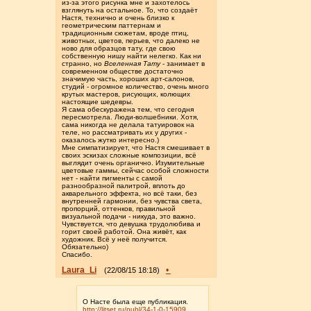
из-за этого рисунка мне и захотелось
взглянуть на остальное. То, что создаёт
Настя, технично и очень близко к
геометрическим паттернам и
традиционным сюжетам, вроде птиц,
животных, цветов, перьев, что далеко не
ново для образцов тату, где свою
собственную нишу найти нелегко. Как ни
странно, но
Вселенная Тату
- занимает в
современном обществе достаточно
значимую часть, хороших арт-салонов,
студий - огромное количество, очень много
крутых мастеров, рисующих, колющих
настоящие шедевры.
Я сама обескуражена тем, что сегодня
пересмотрела. Люди-волшебники. Хотя,
сама никогда не делала татуировок на
теле, но рассматривать их у других -
оказалось жутко интересно.)
Мне симпатизирует, что Настя смешивает в
своих эскизах сложные композиции, всё
выглядит очень органично. Изумительные
цветовые гаммы, сейчас особой сложности
нет - найти пигменты с самой
разнообразной палитрой, вплоть до
акварельного эффекта, но всё таки, без
внутренней гармонии, без чувства света,
пропорций, оттенков, правильной
визуальной подачи - никуда, это важно.
Чувствуется, что девушка трудолюбива и
горит своей работой. Она живёт, как
художник. Всё у неё получится.
Обязательно)
Спасибо.
Laura_Li
•
(22/08/15 18:18)
О Насте была еще публикация.
http://litset.ru/publ/34-1-0-15909