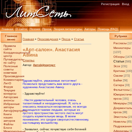
Регистрация
Вход
Главная
О сайте
Поэзия
Проза
Теория литературы
Авторы
Помощь (FAQ)
Главное
Рубрики
Главная
»
Произведения
»
Проза
»
Статьи
меню
Рассказы
[12
Правила
Миниатюры
«Арт-салон». Анастасия
сайта
[1237]
Координационный
Авина
центр
Обзоры
[147
Путеводитель
Статьи
Статьи
[500]
по сайту
Автор:
Авто(р)портрет
Полезные
Эссе
[231]
советы
Критика
[100
новичкам
Сказки
[272]
Произведения
Комментарии
Байки
Здравствуйте, уважаемые литсетяне!
[56]
ЛитО
Позвольте представить вам моего друга -
Сатира
[33]
Форум
художника Анастасию Авину.
Фельетоны
[
Текущие
конкурсы
- Здравствуйте!
Юмористиче
Авторские
проза
[191]
- Настя удивительный человек, очень
анонсы
талантливый и неординарный. Я, хоть и
Мемуары
[59
Избранные
опасаюсь показаться нескромным, но всегда
авторы
Документал
восхищался такими людьми, которые из
Авто(р)портреты
проза
[88]
пустого пространства чистого листа могут
Книги
создать изумительную вещь. В моем
Эпистолы
[23
наших
понимании, это сродни сверхъестественному,
авторов
Новеллы
[65]
настоящему волшебству.
Файлы
Подражания
Блоги
- Захвалил, сейчас почувствую себя богиней
Афоризмы
Мемориальные
[