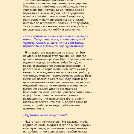
способности непосредственно в татуировке.
Уже есть все необходимое оборудование и
усиленно тренируюсь дома, чтобы вскоре
перейти на живых людей :) К татуировкам
пришла случайно, нарисовав 3 года назад
один эскиз и получив спрос на него (стали
писать в лс и оставлять заказы на татуировки).
Так и повелось, скажем, нашла себе работу,
которая выросла из хобби и увлечения.
- Как я понимаю, начинала работать в паре с
кем-то. Ты делала эскиз, а наносил другой
человек. Скажи, а часто ли ты работаешь
параллельно с каким-то еще художником?
- Я не работаю параллельно с кем-то. Это
неудобно по множеству причин. Да, иногда
делаю смежные проекты (фотосъемки, роспись
изделия под дальнейшую обработку), но
редко. В разработке эскизов совместно не
работала и не горю желанием, потому как у
каждого свое видение на ту или иную работу,
что только мешает творческому процессу. Был
смежный проект с Сергеем Полуниным и да,
действительно наносила сложный рисунок на
медвежий череп, по которому мастер потом
выполнял резьбу. Другие же мастера
(тиснение по коже, резьба, роспись помещений
и пр.) обычно или спрашивают у меня
разрешения, или присылают фотографии
готовых проектов, что очень радует само по
себе, что работы находят себе разное
применение :)
- Художник живет искусством?
- Часто так и получается :) Не сказать, чтобы
ходила пешком, бюджет я все-таки планирую и
в первую очередь оплачиваю самые важные
потребности, но если встанет выбор между