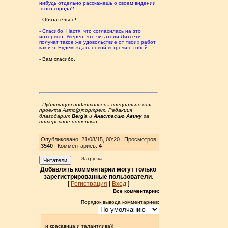
нибудь отдельно расскажешь о своем видении
этого города?
- Обязательно!
- Спасибо, Настя, что согласилась на это
интервью. Уверен, что читатели Литсети
получат такое же удовольствие от твоих работ,
как и я. Будем ждать новой встречи с тобой.
- Вам спасибо.
Публикация подготовлена специально для
проекта Авто(р)портрет. Редакция
благодарит
Berg'а
и
Анастасию Авину
за
интересное интервью.
Опубликовано: 21/08/15, 00:20 | Просмотров
:
3540
| Комментариев:
4
Загрузка...
Читатели
Добавлять комментарии могут только
зарегистрированные пользователи.
[
Регистрация
|
Вход
]
Все комментарии:
Порядок вывода комментариев:
и красавица и талантлива))