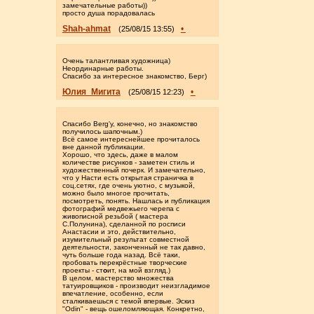
замечательные работы))
просто душа порадовалась
Shah-ahmat
•
(25/08/15 13:55)
Очень талантливая художница)
Неординарные работы.
Спасибо за интересное знакомство, Берг)
Юлия_Мигита
•
(25/08/15 12:23)
Спасибо Berg'у, конечно, но знакомство
получилось шапочным.)
Всё самое интереснейшее прочиталось
вне данной публикации.
Хорошо, что здесь, даже в малом
количестве рисунков - заметен стиль и
художественный почерк. И замечательно,
что у Насти есть открытая страничка в
соц.сетях, где очень уютно, с музыкой,
можно было многое прочитать,
посмотреть, понять. Нашлась и публикация
фотографий медвежьего черепа с
живописной резьбой ( мастера
С.Полунина), сделанной по росписи
Анастасии и это, действительно,
изумительный результат совместной
деятельности, законченный не так давно,
чуть больше года назад. Всё таки,
пробовать перекрёстные творческие
проекты - ст
о
ит, на мой взгляд.)
В целом, мастерство множества
татуировщиков - производит неизгладимое
впечатление, особенно, если
сталкиваешься с темой впервые. Эскиз
"Odin" - вещь ошеломляющая. Конкретно,