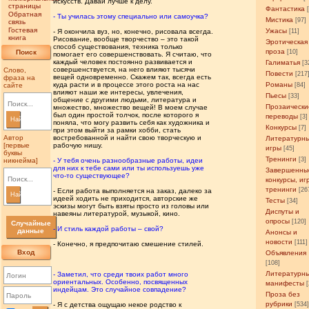
искусств. Давай лучше к делу.
страницы
Фантастика
Обратная
- Ты училась этому специально или самоучка?
Мистика
[97]
связь
Гостевая
Ужасы
- Я окончила вуз, но, конечно, рисовала всегда.
[11]
книга
Рисование, вообще творчество – это такой
Эротическая
способ существования, техника только
проза
Поиск
[10]
помогает его совершенствовать. Я считаю, что
каждый человек постоянно развивается и
Галиматья
[3
совершенствуется, на него влияют тысячи
Слово,
Повести
[217
вещей одновременно. Скажем так, всегда есть
фраза на
куда расти и в процессе этого роста на нас
Романы
сайте
[84]
влияют наши же интересы, увлечения,
Пьесы
[33]
общение с другими людьми, литература и
Прозаически
множество, множество вещей! В моем случае
был один простой толчок, после которого я
переводы
[3]
Найти
поняла, что могу развить себя как художника и
Конкурсы
[7]
при этом выйти за рамки хобби, стать
Автор
востребованной и найти свою творческую и
Литературн
[первые
рабочую нишу.
игры
[45]
буквы
Тренинги
[3]
никнейма]
- У тебя очень разнообразные работы, идеи
для них к тебе сами или ты используешь уже
Завершенны
что-то существующее?
конкурсы, иг
тренинги
[26
- Если работа выполняется на заказ, далеко за
Найти
идеей ходить не приходится, авторские же
Тесты
[34]
эскизы могут быть взяты просто из головы или
Диспуты и
навеяны литературой, музыкой, кино.
опросы
[120]
Случайные
- И стиль каждой работы – свой?
данные
Анонсы и
новости
[111]
- Конечно, я предпочитаю смешение стилей.
Вход
Объявления
[108]
Литературн
- Заметил, что среди твоих работ много
ориентальных. Особенно, посвященных
манифесты
индейцам. Это случайное совпадение?
Проза без
рубрики
- Я с детства ощущаю некое родство к
[534