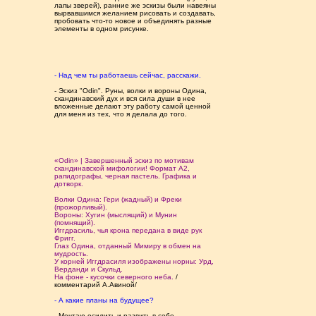
лапы зверей), ранние же эскизы были навеяны
вырвавшимся желанием рисовать и создавать,
пробовать что-то новое и объединять разные
элементы в одном рисунке.
- Над чем ты работаешь сейчас, расскажи.
- Эскиз "Odin". Руны, волки и вороны Одина,
скандинавский дух и вся сила души в нее
вложенные делают эту работу самой ценной
для меня из тех, что я делала до того.
«Odin» | Завершенный эскиз по мотивам
скандинавской мифологии! Формат А2,
рапидографы, черная пастель. Графика и
дотворк.
Волки Одина: Гери (жадный) и Фреки
(прожорливый).
Вороны: Хугин (мыслящий) и Мунин
(помнящий).
Иггдрасиль, чья крона передана в виде рук
Фригг.
Глаз Одина, отданный Мимиру в обмен на
мудрость.
У корней Иггдрасиля изображены норны: Урд,
Верданди и Скульд.
На фоне - кусочки северного неба.
/
комментарий А.Авиной/
- А какие планы на будущее?
- Мечтаю осилить и развить в себе