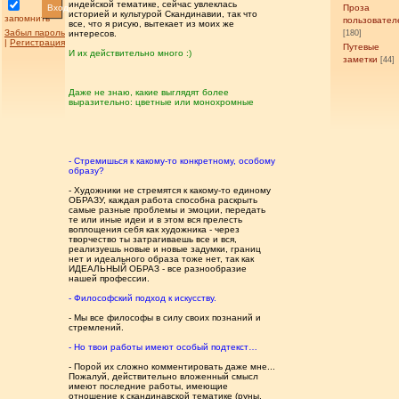
индейской тематике, сейчас увлеклась
Вход
Проза
историей и культурой Скандинавии, так что
запомнить
пользовател
все, что я рисую, вытекает из моих же
Забыл пароль
интересов.
[180]
|
Регистрация
Путевые
И их действительно много :)
заметки
[44]
Даже не знаю, какие выглядят более
выразительно: цветные или монохромные
- Стремишься к какому-то конкретному, особому
образу?
- Художники не стремятся к какому-то единому
ОБРАЗУ, каждая работа способна раскрыть
самые разные проблемы и эмоции, передать
те или иные идеи и в этом вся прелесть
воплощения себя как художника - через
творчество ты затрагиваешь все и вся,
реализуешь новые и новые задумки, границ
нет и идеального образа тоже нет, так как
ИДЕАЛЬНЫЙ ОБРАЗ - все разнообразие
нашей профессии.
- Философский подход к искусству.
- Мы все философы в силу своих познаний и
стремлений.
- Но твои работы имеют особый подтекст…
- Порой их сложно комментировать даже мне...
Пожалуй, действительно вложенный смысл
имеют последние работы, имеющие
отношение к скандинавской тематике (руны,