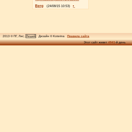
Berg
•
(24/08/15 10:53)
2013 © ПГ, Лис,
Леший
Дизайн © Koterina
Правила сайта
Этот сайт живет
4941
-й день