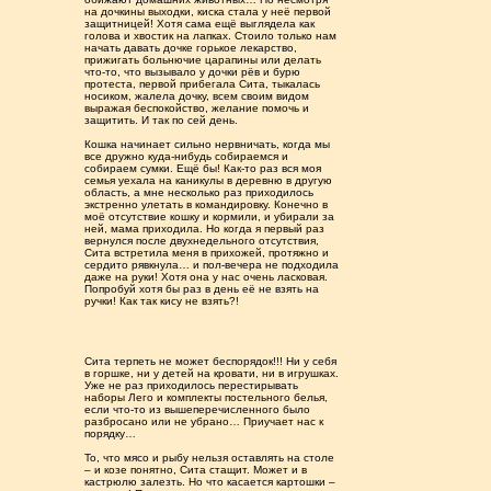
на дочкины выходки, киска стала у неё первой
защитницей! Хотя сама ещё выглядела как
голова и хвостик на лапках. Стоило только нам
начать давать дочке горькое лекарство,
прижигать больнючие царапины или делать
что-то, что вызывало у дочки рёв и бурю
протеста, первой прибегала Сита, тыкалась
носиком, жалела дочку, всем своим видом
выражая беспокойство, желание помочь и
защитить. И так по сей день.
Кошка начинает сильно нервничать, когда мы
все дружно куда-нибудь собираемся и
собираем сумки. Ещё бы! Как-то раз вся моя
семья уехала на каникулы в деревню в другую
область, а мне несколько раз приходилось
экстренно улетать в командировку. Конечно в
моё отсутствие кошку и кормили, и убирали за
ней, мама приходила. Но когда я первый раз
вернулся после двухнедельного отсутствия,
Сита встретила меня в прихожей, протяжно и
сердито рявкнула… и пол-вечера не подходила
даже на руки! Хотя она у нас очень ласковая.
Попробуй хотя бы раз в день её не взять на
ручки! Как так кису не взять?!
Сита терпеть не может беспорядок!!! Ни у себя
в горшке, ни у детей на кровати, ни в игрушках.
Уже не раз приходилось перестирывать
наборы Лего и комплекты постельного белья,
если что-то из вышеперечисленного было
разбросано или не убрано… Приучает нас к
порядку…
То, что мясо и рыбу нельзя оставлять на столе
– и козе понятно, Сита стащит. Может и в
кастрюлю залезть. Но что касается картошки –