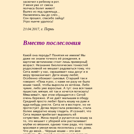
заскочил к ребенку в рот.
У меня уже от смеха
полчаса болит живот!
Вылез из под одеяльца...
Насмеялись мы до слёз...
Сон прошел, спасибо зайцу!
Утро нынче удалось!
23.04.2017, г. Пермь
Вместо послесловия
Какой она породы? Понятия не имеем! Мы
даже не знаем точного её рождения, в
карточке ветклиники стоит лишь примерный
возраст. Незнание биологических тонкостей
родословной не мешает радоваться тому, что
Сита живёт у нас, скрашивает наш досуг и в
меру проказничает. Дети кошку любят.
Особенно обожают сыновья. Старший так и
говорил: «Пока я рос, с нами ни разу не было
кошки такой, чтобы выросла из котёнка. Либо
чужие, либо уже взрослые. А тут: она вся такая
пушистая, мягкая, её так и хочется потискать!
Мяка-мяка!», при этом обращается с Ситой
очень бережно. И не даёт малышам в обиду.
Средний просто любит брать кошку на руки и
куда-нибудь унести. Сита не в восторге, но не
протестует. Дочка перестала ревновать, стала
более аккуратно кошку гладить. И сознаёт, что
Сита первая прибегает выражать ей
сочувствие. Жена порой и ругается на кошку за
то, что мешает с уборкой или растаскивает
клубки из вязания, однако тоже рада, что такая
красивая и умная киска поселилась у нас дома.
Что до меня… Чёрные кошки – это моя