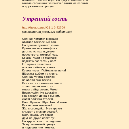
гоняла солнечных зайчиков с таким же полным
погружением в процесс.
Утренний гость
http://litset.ru/publ/21-1-0-42769
(основано на реальных событиях)
Солнце ломится в окошко
отогнав воскресный сон.
На диване дремлет кошка.
Краем глаза в телефон -
достаю из под подушки,
посмотреть: который час.
Кошка - ушки на макушке,
подскочила: гость у нас!
От экрана телефона
пляшет зайчик по стене.
Кошка - прыг! Поймать шпиона!
Шёрстка дыбом на спине.
Солнца лучика осколок
по обоям скок-поскок .
Всё сметая с книжных полок,
только лапок топоток -
кошка зайца ловит. Мимо!
Вверх ушёл. Не достаём...
Прибежали дочка с сыном.
Ловят зайчика втроём.
Визг. Прыжки. Шум. Гам. И хохот.
Все от этих малышей.
Жаль соседей... Этот грохот
слышат с нижних этажей.
Юля, кошка, Игорешка
друг на друге ловят луч.
На трусы, живот, в ладошки!
Заяц солнечный прыгуч
и ладошки - не помеха,