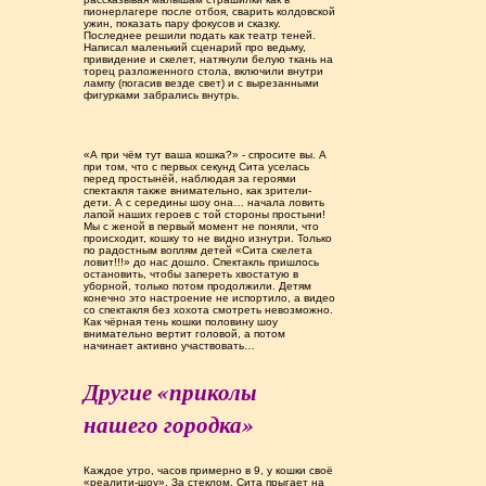
пионерлагере после отбоя, сварить колдовской
ужин, показать пару фокусов и сказку.
Последнее решили подать как театр теней.
Написал маленький сценарий про ведьму,
привидение и скелет, натянули белую ткань на
торец разложенного стола, включили внутри
лампу (погасив везде свет) и с вырезанными
фигурками забрались внутрь.
«А при чём тут ваша кошка?» - спросите вы. А
при том, что с первых секунд Сита уселась
перед простынёй, наблюдая за героями
спектакля также внимательно, как зрители-
дети. А с середины шоу она… начала ловить
лапой наших героев с той стороны простыни!
Мы с женой в первый момент не поняли, что
происходит, кошку то не видно изнутри. Только
по радостным воплям детей «Сита скелета
ловит!!!» до нас дошло. Спектакль пришлось
остановить, чтобы запереть хвостатую в
уборной, только потом продолжили. Детям
конечно это настроение не испортило, а видео
со спектакля без хохота смотреть невозможно.
Как чёрная тень кошки половину шоу
внимательно вертит головой, а потом
начинает активно участвовать…
Другие «приколы
нашего городка»
Каждое утро, часов примерно в 9, у кошки своё
«реалити-шоу». За стеклом. Сита прыгает на