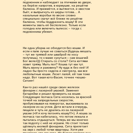
подоконник и наблюдает за птичками во дворе,
на берёзе напротив, в кормушке, на решётке
балкона. И прижмётся, и вытянется, и хвостом
бьёт, и выпрыгнуть из шкуры готова… А
нахальные воробьи по весне словно
специально скачут всё ближе по решётке
балкона, чтобы поддразнить кошку! В эти
моменты звать её бесполезно. Только если
голодна или включить пылесос – тогда с
подоконника убежит.
Ни одна уборка не обходится без кошки. И
если к папе лучше не соваться (будешь мешать
– тут же тряпкой или шваброй по носу
получишь), то к маме сунуться – сам кошачий
Бог велел))) Стирать со стола? Сита когтями
ловит тряпку. Мыть пол? Кошка тут как тут.
Мыть ванну и раковину? Ну куда ж без неё! И
ладно бы просто сидела и смотрела, как все
любопытные кошки. Лезет лапой, ей там тоже
надо. Вот такая кото-Васия, точнее «кошко-
Сития»!
Как-то раз нашёл среди своих железок
фонарик с лазерной указкой. Заменил
батарейки и решил проверить на кошке.
Следующие полчаса Сита носилась за красной
точкой на запредельных скоростях,
пробуксовывая на поворотах, выскакивала за
лазером из-за углов. Дети встали в очередь,
пищали и чуть не дрались из-за лазерной
указки («И я хочу погонять кошку!!!»). А кошка за
полчаса так набегалась, что потом лежала и
пыталась отдышаться. Теперь же мы конечно
так подолгу с ней не играем. Но стоит только
щёлкнуть кнопкой фонарика, Сита прилетает
на звук с любой точки квартиры. Хотя уже
понимает, что это игра. Но будучи моложе она