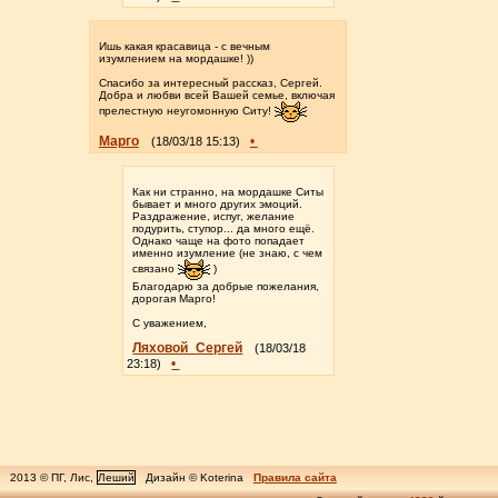
Ишь какая красавица - с вечным
изумлением на мордашке! ))
Спасибо за интересный рассказ, Сергей.
Добра и любви всей Вашей семье, включая
прелестную неугомонную Ситу!
Марго
•
(18/03/18 15:13)
Как ни странно, на мордашке Ситы
бывает и много других эмоций.
Раздражение, испуг, желание
подурить, ступор... да много ещё.
Однако чаще на фото попадает
именно изумление (не знаю, с чем
связано
)
Благодарю за добрые пожелания,
дорогая Марго!
С уважением,
Ляховой_Сергей
(18/03/18
•
23:18)
2013 © ПГ, Лис,
Леший
Дизайн © Koterina
Правила сайта