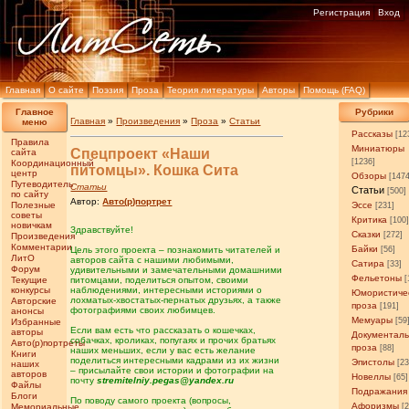
Регистрация
Вход
Главная
О сайте
Поэзия
Проза
Теория литературы
Авторы
Помощь (FAQ)
Главное
Рубрики
Главная
»
Произведения
»
Проза
»
Статьи
меню
Рассказы
[12
Правила
Миниатюры
Спецпроект «Наши
сайта
[1236]
Координационный
питомцы». Кошка Сита
центр
Обзоры
[147
Путеводитель
Статьи
Статьи
[500]
по сайту
Автор:
Авто(р)портрет
Полезные
Эссе
[231]
советы
Критика
[100
новичкам
Здравствуйте!
Сказки
[272]
Произведения
Комментарии
Байки
Цель этого проекта – познакомить читателей и
[56]
ЛитО
авторов сайта с нашими любимыми,
Сатира
[33]
Форум
удивительными и замечательными домашними
Фельетоны
[
Текущие
питомцами, поделиться опытом, своими
конкурсы
наблюдениями, интересными историями о
Юмористиче
лохматых-хвостатых-пернатых друзьях, а также
Авторские
проза
[191]
фотографиями своих любимцев.
анонсы
Мемуары
[59
Избранные
Если вам есть что рассказать о кошечках,
авторы
Документал
собачках, кроликах, попугаях и прочих братьях
Авто(р)портреты
проза
[88]
наших меньших, если у вас есть желание
Книги
поделиться интересными кадрами из их жизни
Эпистолы
[23
наших
– присылайте свои истории и фотографии на
авторов
Новеллы
[65]
почту
stremitelniy.pegas@yandex.ru
Файлы
Подражания
Блоги
По поводу самого проекта (вопросы,
Афоризмы
Мемориальные
[