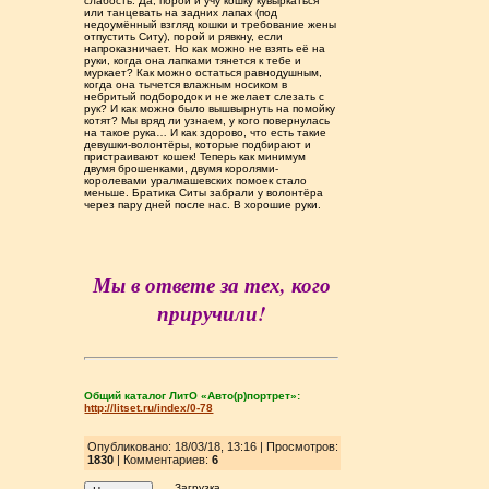
слабость. Да, порой и учу кошку кувыркаться
или танцевать на задних лапах (под
недоумённый взгляд кошки и требование жены
отпустить Ситу), порой и рявкну, если
напроказничает. Но как можно не взять её на
руки, когда она лапками тянется к тебе и
муркает? Как можно остаться равнодушным,
когда она тычется влажным носиком в
небритый подбородок и не желает слезать с
рук? И как можно было вышвырнуть на помойку
котят? Мы вряд ли узнаем, у кого повернулась
на такое рука… И как здорово, что есть такие
девушки-волонтёры, которые подбирают и
пристраивают кошек! Теперь как минимум
двумя брошенками, двумя королями-
королевами уралмашевских помоек стало
меньше. Братика Ситы забрали у волонтёра
через пару дней после нас. В хорошие руки.
Мы в ответе за тех, кого
приручили!
Общий каталог ЛитО «Авто(р)портрет»:
http://litset.ru/index/0-78
Опубликовано: 18/03/18, 13:16 | Просмотров
:
1830
| Комментариев:
6
Загрузка...