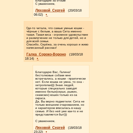
Благодарю за отзыв!
С уважением,
Ляховой_Сергей
(20/03/18
•
06:02)
Где-то читала, что самые умные кошки -
чёрные с белым, а ваша Сита именно
такая. Такая киса - огромное удовольствие
и развлечение не только для детей, но и
для всей семьи.
Спасибо, Серёжа, за очень хорошо и живо
написанный рассказ!
Галка_Сороко-Вороно
(18/03/18
•
18:14)
Благодарю Вас, Галина!
бестолковые собаки мне
встречались. а кошки - практически
нет. Если кошка не умна, то она -
хитропопая))) Знаю людей,
которые специально заводят
именно белых(серых, рыжих,
сиамских) кошек только из-за
окраса.
Да, Вы верно подметили: Сита не
только внешним очарованием, но
и характером вписалась в нашу
семью. И без неё уже как-то и не
представляется быт)))
С уважением,
Ляховой_Сергей
(18/03/18
•
23:22)