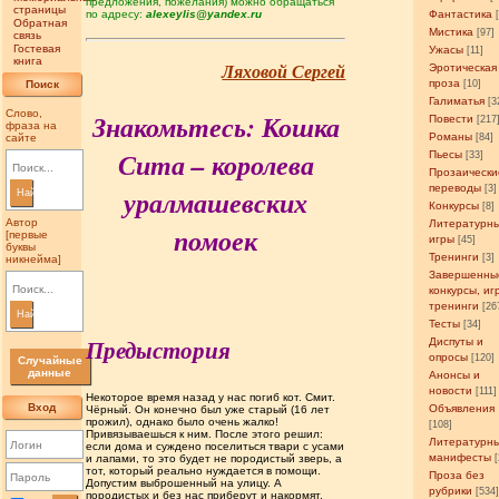
предложения, пожелания) можно обращаться
страницы
по адресу:
alexeylis@yandex.ru
Фантастика
Обратная
Мистика
[97]
связь
Гостевая
Ужасы
[11]
книга
Ляховой Сергей
Эротическая
проза
Поиск
[10]
Галиматья
[3
Слово,
Знакомьтесь: Кошка
Повести
[217
фраза на
Романы
сайте
[84]
Сита – королева
Пьесы
[33]
Прозаически
переводы
[3]
уралмашевских
Найти
Конкурсы
[8]
Автор
Литературн
помоек
[первые
игры
[45]
буквы
Тренинги
[3]
никнейма]
Завершенны
конкурсы, иг
тренинги
[26
Найти
Тесты
[34]
Предыстория
Диспуты и
опросы
[120]
Случайные
данные
Анонсы и
новости
[111]
Некоторое время назад у нас погиб кот. Смит.
Вход
Объявления
Чёрный. Он конечно был уже старый (16 лет
прожил), однако было очень жалко!
[108]
Привязываешься к ним. После этого решил:
Литературн
если дома и суждено поселиться твари с усами
манифесты
и лапами, то это будет не породистый зверь, а
тот, который реально нуждается в помощи.
Проза без
Допустим выброшенный на улицу. А
рубрики
[534
породистых и без нас приберут и накормят.