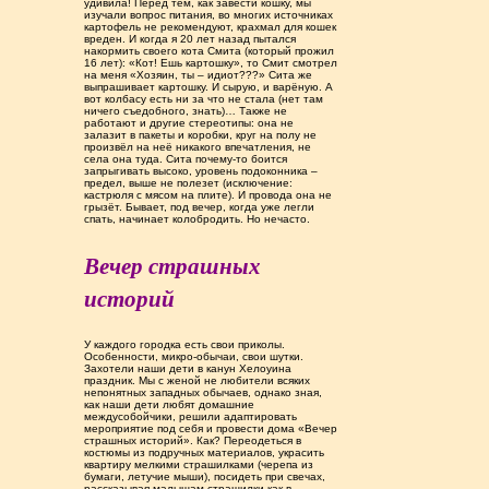
удивила! Перед тем, как завести кошку, мы
изучали вопрос питания, во многих источниках
картофель не рекомендуют, крахмал для кошек
вреден. И когда я 20 лет назад пытался
накормить своего кота Смита (который прожил
16 лет): «Кот! Ешь картошку», то Смит смотрел
на меня «Хозяин, ты – идиот???» Сита же
выпрашивает картошку. И сырую, и варёную. А
вот колбасу есть ни за что не стала (нет там
ничего съедобного, знать)… Также не
работают и другие стереотипы: она не
залазит в пакеты и коробки, круг на полу не
произвёл на неё никакого впечатления, не
села она туда. Сита почему-то боится
запрыгивать высоко, уровень подоконника –
предел, выше не полезет (исключение:
кастрюля с мясом на плите). И провода она не
грызёт. Бывает, под вечер, когда уже легли
спать, начинает колобродить. Но нечасто.
Вечер страшных
историй
У каждого городка есть свои приколы.
Особенности, микро-обычаи, свои шутки.
Захотели наши дети в канун Хелоуина
праздник. Мы с женой не любители всяких
непонятных западных обычаев, однако зная,
как наши дети любят домашние
междусобойчики, решили адаптировать
мероприятие под себя и провести дома «Вечер
страшных историй». Как? Переодеться в
костюмы из подручных материалов, украсить
квартиру мелкими страшилками (черепа из
бумаги, летучие мыши), посидеть при свечах,
рассказывая малышам страшилки как в