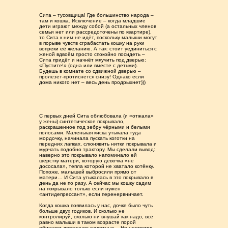
Сита – тусовщица! Где большинство народа –
там и кошка. Исключение – когда младшие
дети играют между собой (а остальных членов
семьи нет или рассредоточены по квартире),
то Сита к ним не идёт, поскольку малыши могут
в порыве чувств сграбастать кошку на руки
вопреки её желанию. А так: стоит уединиться с
женой вдвоём просто спокойно посидеть –
Сита придёт и начнёт мяучить под дверью:
«Пустите!» (одна или вместе с детьми).
Будешь в комнате со сдвижной дверью –
пролезет-протиснется снизу! Однако если
дома никого нет – весь день продрыхнет)))
С первых дней Сита облюбовала (и «отжала»
у жены) синтетическое покрывало,
раскрашенное под зебру чёрными и белыми
полосами. Маленькая киска утыкала туда
мордочку, начинала пускать коготки на
передних лапках, слюнявить нитки покрывала и
мурчать подобно трактору. Мы сделали вывод:
наверно это покрывало напоминало ей
шёрстку матери, которую девочка «не
дососала», тепла которой не хватало котёнку.
Похоже, малышей выбросили прямо от
матери… И Сита утыкалась в это покрывало в
день да не по разу. А сейчас мы кошку садим
на покрывало только если нужен
«антидепрессант», если перенервничает.
Когда кошка появилась у нас, дочке было чуть
больше двух годиков. И сколько не
контролируй, сколько ни внушай как надо, всё
равно малыши в таком возрасте порой
обижают домашних животных… Но несмотря