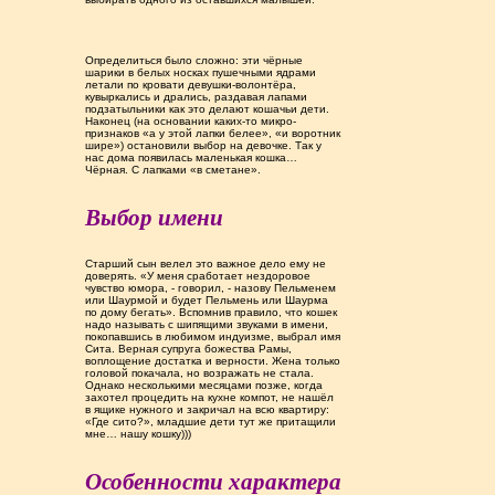
Определиться было сложно: эти чёрные
шарики в белых носках пушечными ядрами
летали по кровати девушки-волонтёра,
кувыркались и дрались, раздавая лапами
подзатыльники как это делают кошачьи дети.
Наконец (на основании каких-то микро-
признаков «а у этой лапки белее», «и воротник
шире») остановили выбор на девочке. Так у
нас дома появилась маленькая кошка…
Чёрная. С лапками «в сметане».
Выбор имени
Старший сын велел это важное дело ему не
доверять. «У меня сработает нездоровое
чувство юмора, - говорил, - назову Пельменем
или Шаурмой и будет Пельмень или Шаурма
по дому бегать». Вспомнив правило, что кошек
надо называть с шипящими звуками в имени,
покопавшись в любимом индуизме, выбрал имя
Сита. Верная супруга божества Рамы,
воплощение достатка и верности. Жена только
головой покачала, но возражать не стала.
Однако несколькими месяцами позже, когда
захотел процедить на кухне компот, не нашёл
в ящике нужного и закричал на всю квартиру:
«Где сито?», младшие дети тут же притащили
мне… нашу кошку)))
Особенности характера