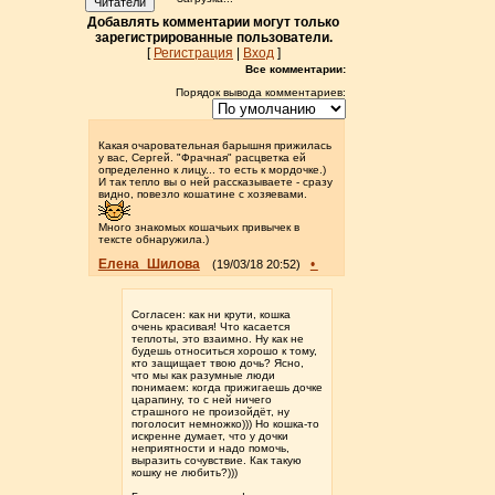
Читатели
Добавлять комментарии могут только
зарегистрированные пользователи.
[
Регистрация
|
Вход
]
Все комментарии:
Порядок вывода комментариев:
Какая очаровательная барышня прижилась
у вас, Сергей. "Фрачная" расцветка ей
определенно к лицу... то есть к мордочке.)
И так тепло вы о ней рассказываете - сразу
видно, повезло кошатине с хозяевами.
Много знакомых кошачьих привычек в
тексте обнаружила.)
Елена_Шилова
•
(19/03/18 20:52)
Согласен: как ни крути, кошка
очень красивая! Что касается
теплоты, это взаимно. Ну как не
будешь относиться хорошо к тому,
кто защищает твою дочь? Ясно,
что мы как разумные люди
понимаем: когда прижигаешь дочке
царапину, то с ней ничего
страшного не произойдёт, ну
поголосит немножко))) Но кошка-то
искренне думает, что у дочки
неприятности и надо помочь,
выразить сочувствие. Как такую
кошку не любить?)))