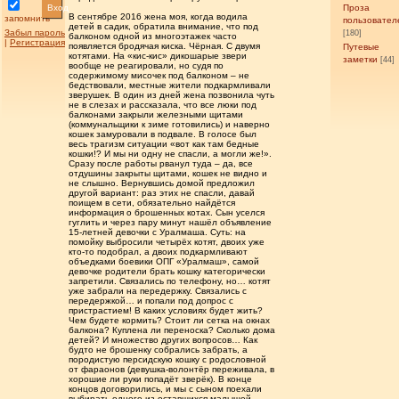
Вход
Проза
В сентябре 2016 жена моя, когда водила
запомнить
пользовател
детей в садик, обратила внимание, что под
Забыл пароль
[180]
балконом одной из многоэтажек часто
|
Регистрация
появляется бродячая киска. Чёрная. С двумя
Путевые
котятами. На «кис-кис» дикошарые звери
заметки
[44]
вообще не реагировали, но судя по
содержимому мисочек под балконом – не
бедствовали, местные жители подкармливали
зверушек. В один из дней жена позвонила чуть
не в слезах и рассказала, что все люки под
балконами закрыли железными щитами
(коммунальщики к зиме готовились) и наверно
кошек замуровали в подвале. В голосе был
весь трагизм ситуации «вот как там бедные
кошки!? И мы ни одну не спасли, а могли же!».
Сразу после работы рванул туда – да, все
отдушины закрыты щитами, кошек не видно и
не слышно. Вернувшись домой предложил
другой вариант: раз этих не спасли, давай
поищем в сети, обязательно найдётся
информация о брошенных котах. Сын уселся
гуглить и через пару минут нашёл объявление
15-летней девочки с Уралмаша. Суть: на
помойку выбросили четырёх котят, двоих уже
кто-то подобрал, а двоих подкармливают
объедками боевики ОПГ «Уралмаш», самой
девочке родители брать кошку категорически
запретили. Связались по телефону, но… котят
уже забрали на передержку. Связались с
передержкой… и попали под допрос с
пристрастием! В каких условиях будет жить?
Чем будете кормить? Стоит ли сетка на окнах
балкона? Куплена ли переноска? Сколько дома
детей? И множество других вопросов… Как
будто не брошенку собрались забрать, а
породистую персидскую кошку с родословной
от фараонов (девушка-волонтёр переживала, в
хорошие ли руки попадёт зверёк). В конце
концов договорились, и мы с сыном поехали
выбирать одного из оставшихся малышей.