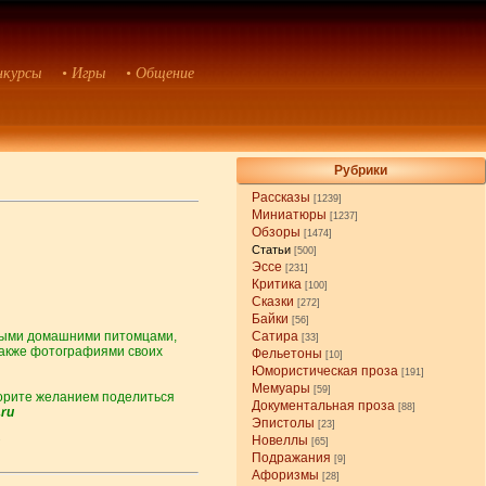
нкурсы
• Игры
• Общение
Рубрики
Рассказы
[1239]
Миниатюры
[1237]
Обзоры
[1474]
Статьи
[500]
Эссе
[231]
Критика
[100]
Сказки
[272]
Байки
[56]
ьными домашними питомцами,
Сатира
[33]
также фотографиями своих
Фельетоны
[10]
Юмористическая проза
[191]
Мемуары
[59]
 горите желанием поделиться
Документальная проза
[88]
ru
Эпистолы
[23]
Новеллы
[65]
Подражания
[9]
Афоризмы
[28]