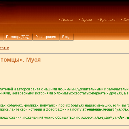
• Поэзия
• Проза
• Критика
• Ко
Помощь (FAQ)
Регистрация
Вход
татьи
итомцы». Муся
читателей и авторов сайта с нашими любимыми, удивительными и замечател
ниями, интересными историями о лохматых-хвостатых-пернатых друзьях, а 
чках, собачках, кроликах, попугаях и прочих братьях наших меньших, если вы
 присылайте свои истории и фотографии на почту
stremitelniy.pegas@yandex.
 предложения, пожелания) можно обращаться по адресу:
alexeylis@yandex.ru