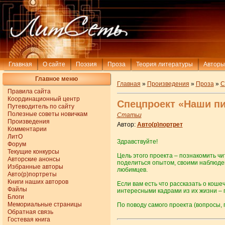
Главная
О сайте
Поэзия
Проза
Теория литературы
Авторы
Главное меню
Главная
»
Произведения
»
Проза
»
С
Правила сайта
Координационный центр
Спецпроект «Наши п
Путеводитель по сайту
Полезные советы новичкам
Статьи
Произведения
Автор:
Авто(р)портрет
Комментарии
ЛитО
Здравствуйте!
Форум
Текущие конкурсы
Цель этого проекта – познакомить 
Авторские анонсы
поделиться опытом, своими наблюде
Избранные авторы
любимцев.
Авто(р)портреты
Книги наших авторов
Если вам есть что рассказать о коше
Файлы
интересными кадрами из их жизни –
Блоги
Мемориальные страницы
По поводу самого проекта (вопросы,
Обратная связь
Гостевая книга