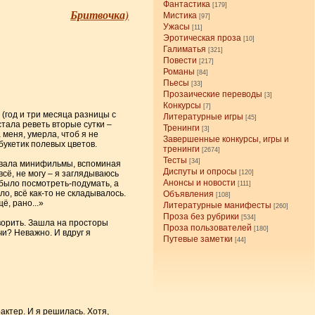
Фантастика
[179]
Бритвочка)
Мистика
[97]
Ужасы
[11]
Эротическая проза
[10]
Галиматья
[321]
Повести
[217]
Романы
[84]
Пьесы
[33]
Прозаические переводы
[3]
Конкурсы
[7]
 (год и три месяца разницы с
Литературные игры
[45]
стала реветь вторые сутки –
Тренинги
[3]
 меня, умерла, чтоб я не
Завершенные конкурсы, игры и
букетик полевых цветов.
тренинги
[2674]
Тесты
[34]
чивала минифильмы, вспоминая
Диспуты и опросы
всё, не могу – я заглядываюсь
[120]
Анонсы и новости
было посмотреть-подумать, а
[111]
о, всё как-то не складывалось.
Объявления
[108]
ё, рано...»
Литературные манифесты
[260]
Проза без рубрики
[534]
ворить. Зашла на просторы
Проза пользователей
[180]
чи? Неважно. И вдруг я
Путевые заметки
[44]
ктер. И я решилась. Хотя,