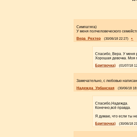
Симпатяга)
У меня полчеловеческого семейств
Вера_Рехтер
•
(30/06/18 22:27)
Спасибо, Вера. У меня
Хорошая девочка. Моя п
Бритвочка)
(01/07/18 1
Замечательно, с любовью написано!
Надежда_Урбанская
(30/06/18 18
Спасибо,Надежда.
Конечно,всё правда.
Я думаю, что если ты не
Бритвочка)
(30/06/18 2