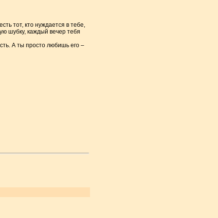
ть тот, кто нуждается в тебе,
жую шубку, каждый вечер тебя
есть. А ты просто любишь его –