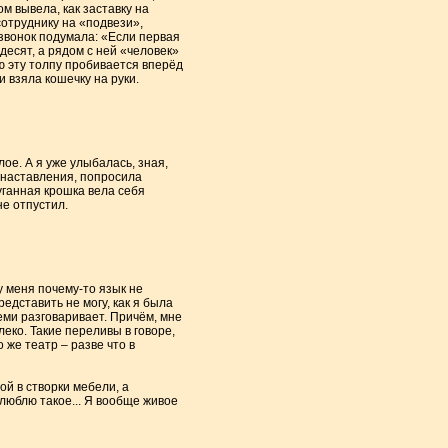
ом вывела, как заставку на
 сотруднику на «подвези»,
 звонок подумала: «Если первая
десят, а рядом с ней «человек»
ю эту толпу пробивается вперёд
 взяла кошечку на руки.
ое. А я уже улыбалась, зная,
а наставления, попросила
пуганная крошка вела себя
не отпустил.
у меня почему-то язык не
едставить не могу, как я была
еми разговаривает. Причём, мне
леко. Такие переливы в говоре,
 же театр – разве что в
ой в створки мебели, а
люблю такое... Я вообще живое