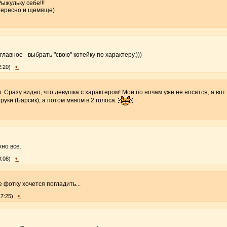
ыжульку себе!!!
тересно и щемяще)
главное - выбрать "свою" котейку по характеру.)))
•
2:20)
Сразу видно, что девушка с характером! Мои по ночам уже не носятся, а вот 
руки (Барсик), а потом мявом в 2 голоса.
но все.
•
0:08)
 фотку хочется погладить...
•
17:25)