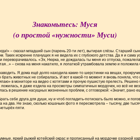
Знакомьтесь: Муся
(о простой «нужности» Муси)
гда!» – сказал младший сын (парень 20-ти лет), вытирая слёзы. Старший сын
. Таких искренне плачущих я не видела их с глубокого детства. Да я и сама у
ри переворачивалось. «Эх, Нюрка, не дождалась ты меня из отпуска, пожалела
ая...» – снова на меня накатило, я лопаткой утрамбовала землю и положила 
аводить. Я дома ещё долго находила какие-то шерстинки на вещах, прокру
 брать животных не собиралась. И вот в какой-то момент я вновь поняла, что 
ипаю» в мониторе на видео с котятами и прочую пушистую прелесть. Решено 
е ложилась, я даже ездила на просмотры симпатичных мордочек, но всё не везл
илась в решение насущных жизненных проблем, с отговоркой: «Значит, рано ещ
ать себе друга для души, ну и чтоб погладить-потискать было можно, и пого
а на два. Не знаю, сколько кошачьих фото я пересмотрела – тысячу, две тыся
четырёх-пяти.
умные, яркий рыжий котейский окрас и прописанный на мордочке озорной хара