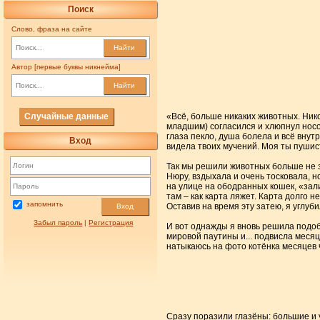
Поиск
Слово, фраза на сайте
Найти
Автор [первые буквы никнейма]
Найти
Случайные данные
«Всё, больше никаких животных. Нико
младшим) согласился и хлюпнул носом
глаза пекло, душа болела и всё внут
Вход
видела твоих мучений. Моя ты пушист
Так мы решили животных больше не з
Нюру, вздыхала и очень тосковала, но
на улице на ободранных кошек, «зал
там – как карта ляжет. Карта долго н
запомнить
Оставив на время эту затею, я углуб
Вход
Забыл пароль
|
Регистрация
И вот однажды я вновь решила подобр
мировой паутины и... подвисла месяц
натыкаюсь на фото котёнка месяцев 
Сразу поразили глазёны: большие и 