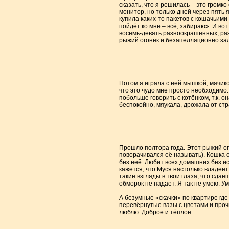
сказать, что я решилась – это громко
монитор, но только дней через пять я
купила каких-то пакетов с кошачьими
пойдёт ко мне – всё, забираю». И во
восемь-девять разноокрашенных, разн
рыжий огонёк и безапелляционно зале
Потом я играла с ней мышкой, мячико
что это чудо мне просто необходимо.
побольше говорить с котёнком, т.к. о
беспокойно, мяукала, дрожала от стра
Прошло полтора года. Этот рыжий ого
поворачивался её называть). Кошка о
без неё. Любит всех домашних без ис
кажется, что Муся настолько владеет 
такие взгляды в твои глаза, что сда
обморок не падает. Я так не умею. У
А безумные «скачки» по квартире где
перевёрнутые вазы с цветами и прочи
люблю. Доброе и тёплое.