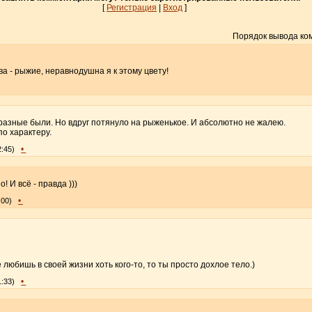
[
Регистрация
|
Вход
]
Порядок вывода ко
а - рыжие, неравнодушна я к этому цвету!
 разные были. Но вдруг потянуло на рыженькое. И абсолютно не жалею.
о характеру.
•
2:45)
 И всё - правда )))
•
:00)
 любишь в своей жизни хоть кого-то, то ты просто дохлое тело.)
•
1:33)