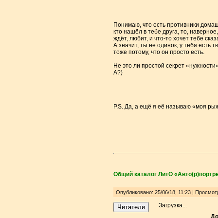
Понимаю, что есть противники домашн
кто нашёл в тебе друга, то, наверно
ждёт, любит, и что-то хочет тебе сказ
А значит, ты не одинок, у тебя есть 
тоже потому, что он просто есть.
Не это ли простой секрет «нужности
А?)
P.S. Да, а ещё я её называю «моя рыж
Общий каталог ЛитО «Авто(р)портре
Опубликовано: 25/06/18, 11:23 | Просмот
Загрузка...
Читатели
До