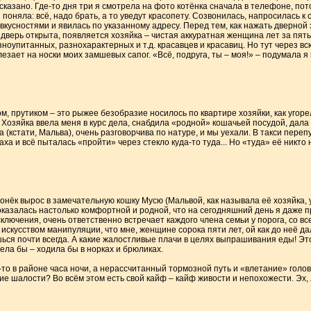
 сказано. Где-то дня три я смотрела на фото котёнка сначала в телефоне, пот
 поняла: всё, надо брать, а то уведут красопету. Созвонилась, напросилась к
 вкусностями и явилась по указанному адресу. Перед тем, как нажать дверной
т дверь открыта, появляется хозяйка – чистая аккуратная женщина лет за пять
оупитанных, разнохарактерных и т.д. красавцев и красавиц. Но тут через вс
зает на носки моих замшевых сапог. «Всё, подруга, ты – моя!» – подумала я и
м, прутиком – это рыжее безобразие носилось по квартире хозяйки, как угорел
 Хозяйка ввела меня в курс дела, снабдила «родной» кошачьей посудой, дал
на (кстати, Мальва), очень разговорчива по натуре, и мы уехали. В такси пере
ха и всё пыталась «пройти» через стекло куда-то туда... Но «туда» её никто 
нёк вырос в замечательную кошку Мусю (Мальвой, как называла её хозяйка, 
казалась настолько комфортной и родной, что на сегодняшний день я даже пр
ключения, очень ответственно встречает каждого члена семьи у порога, со вс
искусством манипуляции, что мне, женщине сорока пяти лет, ой как до неё да
ёшься почти всегда. А какие жалостливые плачи в целях выпрашивания еды! Это
мела бы – ходила бы в норках и брюликах.
-то в районе часа ночи, а нерассчитанный тормозной путь и «влетание» голов
е шалости? Во всём этом есть свой кайф – кайф живости и непохожести. Эх, 