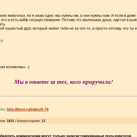
их животных, но я знаю одно: мы нужны им, а они нужны нам. И если в доме ес
е, это и есть кайф сосуществования. Потому что маленькая душа, одетая в ры
ать.
твой пушистый друг, который любит тебя не за что-то, а просто потому, что ты 
»?
ая козявочка»...)
Мы в ответе за тех, кого приручили!
т»:
http://litset.ru/index/0-78
ров
:
1815
| Комментариев:
12
бавлять комментарии могут только зарегистрированные пользователи.