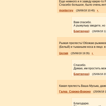
Еще немного и я заведу какую-то Р
Спасибо большое, было очень ин
monterrey
•
(26/06/18 10:45)
Вам спасибо.
А рыжульку зведите, но 
Бритвочка)
(26/06/18 1
Рыжая прелесть! Обожаю рыжиков. 
(Белый) и тыканьем носа в лицо. в 
Целия
•
(25/06/18 19:35)
Спасибо.
Думаю, им простить мож
Бритвочка)
(25/06/18 2
Какая прелесть Ваша Муська, даже
Галка_Сороко-Вороно
(25/06/18 
Благодарю.