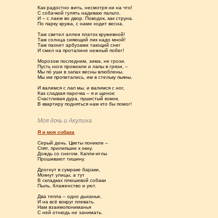
Как радостно жить, несмотря ни на что!
С собачкой гулять надеваю пальто.
И – с лаем во двор. Поводок, как струна.
По парку кружа, с нами ходит весна.
Там светел аллеи платок кружевной!
Там солнца сияющий лик надо мной!
Там пахнет арбузами тающий снег
И смел на проталине нежный побег!
Морозом последним, зима, не грози.
Пусть ноги промокли и лапы в грязи, –
Мы по́ уши в запах весны влюблены.
Мы им пропитались, им в стельку пьяны.
И валимся с лап мы, и валимся с ног,
Как сладкая парочка – я и щенок:
Счастливая дура, пушистый комок.
В квартиру подняться нам кто бы помог!
Моя дочь и Акулина
Я и моя собака
Серый день. Цветы поникли –
Спят, прилипшие к окну.
Дождь со снегом. Капли-иглы
Прошивают тишину.
Дрогнут в сумраке бараки,
Мокнут улицы, а тут
В складках плюшевой собаки
Пыль, блаженство и уют.
Два тепла – одно дыханье,
И на всё вокруг плевать.
Нам взаимопониманья
С ней отнюдь не занимать.