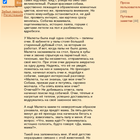
таких подтёках. Вид с улицы на окно был
Вход
Проза
великолепный. Рыжая красивая собака,
запомнить
царственно лежащая в обрамлении комнатных
пользовател
цветов, конечно же, привлекала внимание. Но
Забыл пароль
[180]
стоило кому-нибудь остановиться и, не дай
|
Регистрация
Путевые
бог, проявить интерес, как картина сразу
менялась. Собачка вскакивала,
заметки
[44]
ощетинивалась, истошно лаяла, горшки с
цветами летели на пол и разбивались
вдребезги.
У Малюты была ещё одна слабость – папины
очки. В кабинете у папы стоял большой
старинный дубовый стол, за которым он
работал. И вот, когда папы не было дома,
Малюта заскакивала на стол, брала в зубы
очки и звонко спрыгнув на паркетный пол,
тихонько, как бы незаметно, отправлялась на
своё место. При этом очки держала аккуратно
за одну дужку. Надеясь, что её не увидят,
ложилась на них и замирала. Но приходил
папа, начинал искать очки и, подойдя к
собачке, заводил интересный разговор:
«Малюта, ты не знаешь, где мои очки?»
Собака, прижав уши и потупясь, скромно
молчала. «Ты опять взяла мои очки?
Отвечай!!» Не добившись ответа, папа
начинал поиски под собачкой. Очки, тёплые и
нагретые её теплом, успешно доставались и
водружались на своё законное место.
А ещё Малюта каким-то невероятным образом
узнавала, когда придёт мама. За пять-десять
минут до её прихода она начинала бегать к
порогу, взвизгивать, звать папу и меня. И на
вопрос: «Что, мама идёт?» принималась
истошно голосить, будто говоря: «Да, мама,
мама!!».
Такой она запомнилась мне. И моё детство
неразрывно связано с этой животинкой. Но