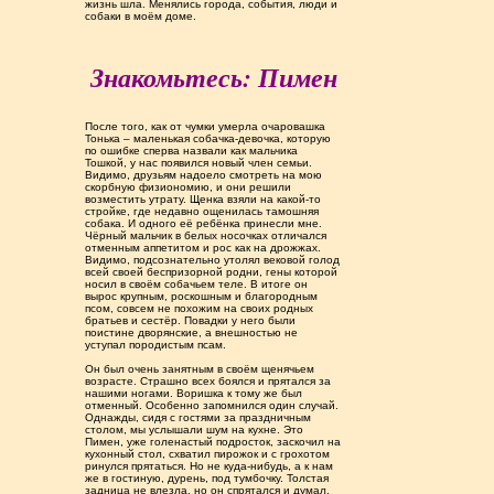
жизнь шла. Менялись города, события, люди и
собаки в моём доме.
Знакомьтесь: Пимен
После того, как от чумки умерла очаровашка
Тонька – маленькая собачка-девочка, которую
по ошибке сперва назвали как мальчика
Тошкой, у нас появился новый член семьи.
Видимо, друзьям надоело смотреть на мою
скорбную физиономию, и они решили
возместить утрату. Щенка взяли на какой-то
стройке, где недавно ощенилась тамошняя
собака. И одного её ребёнка принесли мне.
Чёрный мальчик в белых носочках отличался
отменным аппетитом и рос как на дрожжах.
Видимо, подсознательно утолял вековой голод
всей своей беспризорной родни, гены которой
носил в своём собачьем теле. В итоге он
вырос крупным, роскошным и благородным
псом, совсем не похожим на своих родных
братьев и сестёр. Повадки у него были
поистине дворянские, а внешностью не
уступал породистым псам.
Он был очень занятным в своём щенячьем
возрасте. Страшно всех боялся и прятался за
нашими ногами. Воришка к тому же был
отменный. Особенно запомнился один случай.
Однажды, сидя с гостями за праздничным
столом, мы услышали шум на кухне. Это
Пимен, уже голенастый подросток, заскочил на
кухонный стол, схватил пирожок и с грохотом
ринулся прятаться. Но не куда-нибудь, а к нам
же в гостиную, дурень, под тумбочку. Толстая
задница не влезла, но он спрятался и думал,