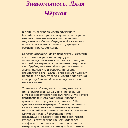
Знакомьтесь: Ляля
Чёрная
В один из периодов моего случайного
бессобачья мне принесли крошечный чёрный
комочек, обмазанный какой-то вонючей
гадостью «от блох». Сердце моё сжалось от
жалости, и я приняла, взяла эту кроху на
пожизненное содержание.
Собачка оказалась даже породистой. Лхасский
апсо – так я определила породу по
справочнику: маленькая, лохматая, с мордой,
похожей на терьера, но почему-то с коротким,
как обрубок, хвостом. Некоторое время я не
знала, мальчик или девочка, но сосед,
специалист в этих делах, определил: «Девка!»
Назвала я её в силу пола и масти Ляля Чёрная,
а попросту Лялька. И началась у нас с ней
весёлая жизнь.
У девочек-собачек, кто не знает, тоже есть
критические дни, когда у них проявляется
интерес к противоположному полу. А уж у этого
противоположного пола какой интерес
проявляется – тут даже и не описать! От
дверей нашей квартиры с 4 этажа до самого
низа сидели, лежали и метили ступеньки
местные собачьи ромео, мачо и казановы всех
калибров и мастей в ожидании моей
красавицы. Но девочку свою мы воспитывали
строго. В этот период на неё надевался
«лифчик» – шлейка с петелькой на спине, к
которой пристёгивался поводок. И вот таким