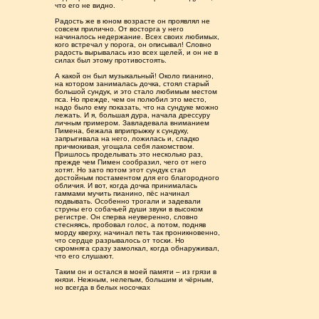
что его не видно.
Радость же в юном возрасте он проявлял не
совсем прилично. От восторга у него
начиналось недержание. Всех своих любимых,
кого встречал у порога, он описывал! Словно
радость вырывалась изо всех щелей, и он не в
силах был этому противостоять.
А какой он был музыкальный! Около пианино,
на котором занималась дочка, стоял старый
большой сундук, и это стало любимым местом
пса. Но прежде, чем он полюбил это место,
надо было ему показать, что на сундуке можно
лежать. И я, большая дура, начала дрессуру
личным примером. Завладевала вниманием
Пимена, бежала вприпрыжку к сундуку,
запрыгивала на него, ложилась и, сладко
причмокивая, угощала себя лакомством.
Пришлось проделывать это несколько раз,
прежде чем Пимен сообразил, чего от него
хотят. Но зато потом этот сундук стал
достойным постаментом для его благородного
обличия. И вот, когда дочка принималась
гаммами мучить пианино, пёс начинал
подвывать. Особенно трогали и задевали
струны его собачьей души звуки в высоком
регистре. Он сперва неуверенно, словно
стесняясь, пробовал голос, а потом, подняв
морду кверху, начинал петь так проникновенно,
что сердце разрывалось от тоски. Но
скромняга сразу замолкал, когда обнаруживал,
что его слушают.
Таким он и остался в моей памяти – из грязи в
князи. Нежным, нелепым, большим и чёрным,
но всегда в белых носочках