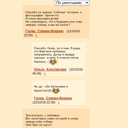
Спасибо за чудные "собачьи" истории, и
фотографии - прелесть!
И очень красивая дочка!
Не сомневаюсь, что в будущем она тоже
заведёт собаку, а как же иначе?
Галка_Сороко-Вороно
(21/10/18
•
22:55)
Спасибо, Галка, за отзыв. Я рада,
что Вам мои любимые
понравились. Дочка и правда
хороша - в папу. А в меня слегка
Акулина...
Ольга_Альтовская
(22/10/18
•
06:36)
Ну, да - обе беленькие и
пушистые!)))
Галка_Сороко-Вороно
•
(22/10/18 22:36)
Трогательно, с любовью.
Вот начитаюсь таких историй и снова
заведу себе собаку.
Чем чёрт не шутит.