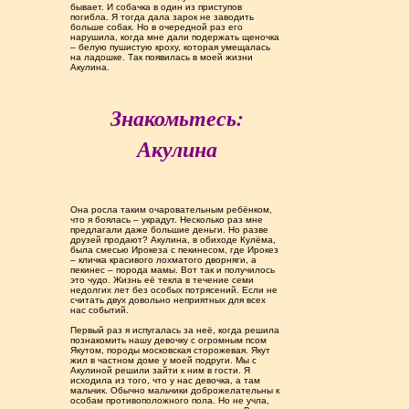
бывает. И собачка в один из приступов
погибла. Я тогда дала зарок не заводить
больше собак. Но в очередной раз его
нарушила, когда мне дали подержать щеночка
– белую пушистую кроху, которая умещалась
на ладошке. Так появилась в моей жизни
Акулина.
Знакомьтесь:
Акулина
Она росла таким очаровательным ребёнком,
что я боялась – украдут. Несколько раз мне
предлагали даже большие деньги. Но разве
друзей продают? Акулина, в обиходе Кулёма,
была смесью Ирокеза с пекинесом, где Ирокез
– кличка красивого лохматого дворняги, а
пекинес – порода мамы. Вот так и получилось
это чудо. Жизнь её текла в течение семи
недолгих лет без особых потрясений. Если не
считать двух довольно неприятных для всех
нас событий.
Первый раз я испугалась за неё, когда решила
познакомить нашу девочку с огромным псом
Якутом, породы московская сторожевая. Якут
жил в частном доме у моей подруги. Мы с
Акулиной решили зайти к ним в гости. Я
исходила из того, что у нас девочка, а там
мальчик. Обычно мальчики доброжелательны к
особам противоположного пола. Но не учла,