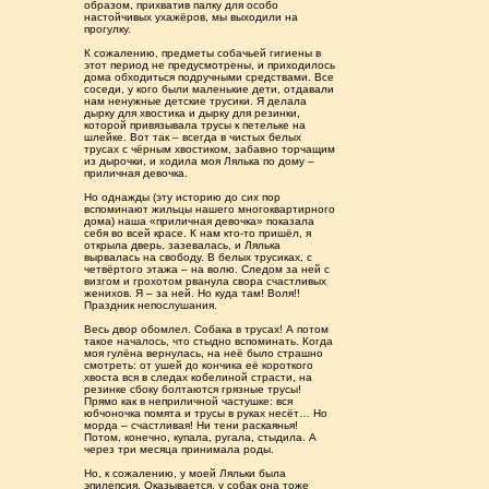
образом, прихватив палку для особо
настойчивых ухажёров, мы выходили на
прогулку.
К сожалению, предметы собачьей гигиены в
этот период не предусмотрены, и приходилось
дома обходиться подручными средствами. Все
соседи, у кого были маленькие дети, отдавали
нам ненужные детские трусики. Я делала
дырку для хвостика и дырку для резинки,
которой привязывала трусы к петельке на
шлейке. Вот так – всегда в чистых белых
трусах с чёрным хвостиком, забавно торчащим
из дырочки, и ходила моя Лялька по дому –
приличная девочка.
Но однажды (эту историю до сих пор
вспоминают жильцы нашего многоквартирного
дома) наша «приличная девочка» показала
себя во всей красе. К нам кто-то пришёл, я
открыла дверь, зазевалась, и Лялька
вырвалась на свободу. В белых трусиках, с
четвёртого этажа – на волю. Следом за ней с
визгом и грохотом рванула свора счастливых
женихов. Я – за ней. Но куда там! Воля!!
Праздник непослушания.
Весь двор обомлел. Собака в трусах! А потом
такое началось, что стыдно вспоминать. Когда
моя гулёна вернулась, на неё было страшно
смотреть: от ушей до кончика её короткого
хвоста вся в следах кобелиной страсти, на
резинке сбоку болтаются грязные трусы!
Прямо как в неприличной частушке: вся
юбчоночка помята и трусы в руках несёт… Но
морда – счастливая! Ни тени раскаянья!
Потом, конечно, купала, ругала, стыдила. А
через три месяца принимала роды.
Но, к сожалению, у моей Ляльки была
эпилепсия. Оказывается, у собак она тоже