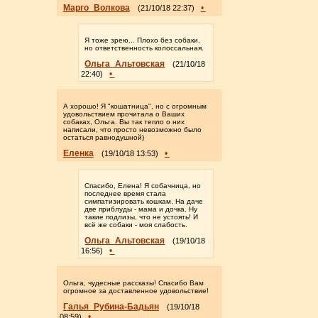
Марго_Волкова
•
(21/10/18 22:37)
Я тоже зрею... Плохо без собаки,
но ответственность колоссальная.
Ольга_Альтовская
(21/10/18
•
22:40)
А хорошо! Я "кошатница", но с огромным
удовольствием прочитала о Ваших
собаках, Ольга. Вы так тепло о них
написали, что просто невозможно было
остаться равнодушной)
Еленка
•
(19/10/18 13:53)
Спасибо, Елена! Я собачница, но
последнее время стала
симпатизировать кошкам. На даче
две приблуды - мама и дочка. Ну
такие подлизы, что не устоять! И
всё же собаки - моя слабость.
Ольга_Альтовская
(19/10/18
•
16:56)
Ольга, чудесные рассказы! Спасибо Вам
огромное за доставленное удовольствие!
Галья_Рубина-Бадьян
(19/10/18
•
08:59)