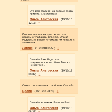
Это Вам спасибо! За добрые слова
привета. Счастья Вам!
Ольга_Альтовская
(19/10/18
•
12:17)
Столько тепла в этих рассказах, что
невольно улыбаюсь. Спасибо, Ольга!
Радуюсь за Ваших питомцев: им повезло с
хозяевами.
Логиня
•
(19/10/18 05:50)
Спасибо Вам! Рада, что
понравились мои собаки. Мне их
не хватает...
Ольга_Альтовская
(19/10/18
•
08:37)
Очень трогательно и с любовью. Спасибо.
Целия
•
(18/10/18 23:23)
Спасибо за отклик. Радости Вам!
Ольга_Альтовская
(19/10/18
•
08:37)