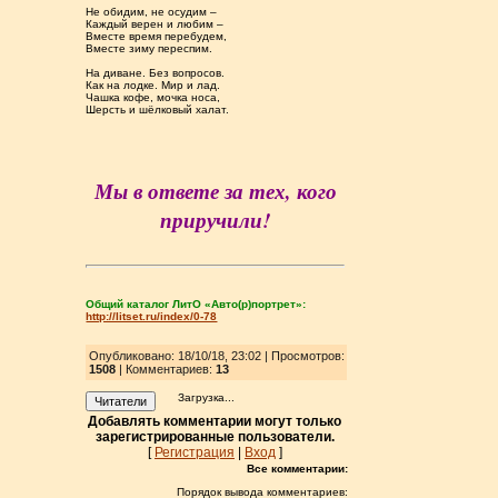
Не обидим, не осудим –
Каждый верен и любим –
Вместе время перебудем,
Вместе зиму переспим.
На диване. Без вопросов.
Как на лодке. Мир и лад.
Чашка кофе, мочка носа,
Шерсть и шёлковый халат.
Мы в ответе за тех, кого
приручили!
Общий каталог ЛитО «Авто(р)портрет»:
http://litset.ru/index/0-78
Опубликовано: 18/10/18, 23:02 | Просмотров
:
1508
| Комментариев:
13
Загрузка...
Читатели
Добавлять комментарии могут только
зарегистрированные пользователи.
[
Регистрация
|
Вход
]
Все комментарии:
Порядок вывода комментариев: