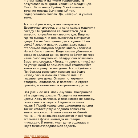
что мы пришли на чужую территорию. В
результате визг, крики, избиение младенцев.
Еле отбили нашу Кулёму. У неё потом в
течение месяца был нервный тик,
подёргивалась голова. Да, наверно, и у меня
тоже.
А второй раз – когда она потерялась.
Доверчивая дурочка, она села сама в машину к
соседу. Он пригласил её покататься, да и
выпустил случайно неизвестно где. Видимо,
где-то выходил, и она выскочила в открытую
дверь. Её не было целых десять дней! Всей
семьёй ходили искали, звали, даже наша
старенькая бабушка подключилась к поискам.
Но всё было тщетно. Видя, как мы убиваемся,
сосед предлагал денег, новую собачку, но горе
наше было неутолимо. И вдруг она появилась.
Заметила соседка. «Гляжу, – говорит, – несётся
по улице какой-то замызганный свалявшийся
комок в сторону твоего дома. А это Кулёма!»
Прибежала вонючая и грязная, как будто
находилась в какой-то сливной яме. Но,
главное, уже дома. Отмыли, откормили,
отогрели, обласкали. И постепенно стресс
прошёл, и жизнь вошла в привычное русло.
Вот уже и её нет, моей Акулины. Похоронила
её в саду под орехом. Посадила на могилке
цветы. Хожу поливаю. И пока никого не завожу.
Боюсь опять потерять. Надолго ли меня
хватит? Порой холодными одинокими ночами
так не хватает рядом родного собачьего
тепла, влажного тёплого запаха любимой
псинки… Но жизнь продолжается, и всё чаще
всплывает фраза «никогда не говори
«никогда». И может, уже где-то родилась и
ждёт меня очередная моя радость.
Сладкая парочка