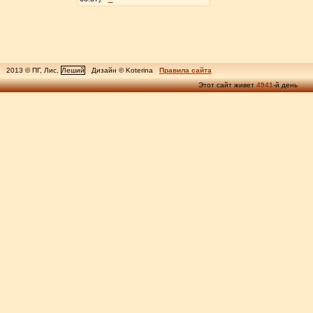
2013 © ПГ, Лис,
Леший
Дизайн © Koterina
Правила сайта
Этот сайт живет
4941
-й день