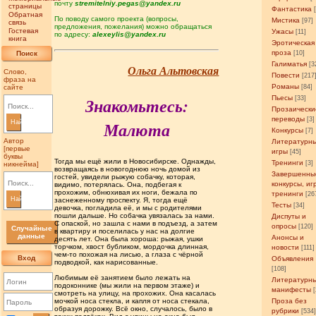
почту
stremitelniy.pegas@yandex.ru
страницы
Фантастика
Обратная
По поводу самого проекта (вопросы,
Мистика
[97]
связь
предложения, пожелания) можно обращаться
Гостевая
Ужасы
[11]
по адресу:
alexeylis@yandex.ru
книга
Эротическая
проза
Поиск
[10]
Галиматья
[3
Ольга Альтовская
Слово,
Повести
[217
фраза на
Романы
сайте
[84]
Знакомьтесь:
Пьесы
[33]
Прозаически
переводы
[3]
Малюта
Найти
Конкурсы
[7]
Автор
Литературн
[первые
игры
[45]
буквы
Тогда мы ещё жили в Новосибирске. Однажды,
Тренинги
[3]
никнейма]
возвращаясь в новогоднюю ночь домой из
Завершенны
гостей, увидели рыжую собачку, которая,
конкурсы, иг
видимо, потерялась. Она, подбегая к
прохожим, обнюхивая их ноги, бежала по
тренинги
[26
Найти
заснеженному проспекту. Я, тогда ещё
Тесты
[34]
девочка, погладила её, и мы с родителями
пошли дальше. Но собачка увязалась за нами.
Диспуты и
С опаской, но зашла с нами в подъезд, а затем
опросы
[120]
Случайные
в квартиру и поселилась у нас на долгие
данные
Анонсы и
десять лет. Она была хороша: рыжая, ушки
торчком, хвост бубликом, мордочка длинная,
новости
[111]
чем-то похожая на лисью, а глаза с чёрной
Вход
Объявления
подводкой, как нарисованные.
[108]
Любимым её занятием было лежать на
Литературн
подоконнике (мы жили на первом этаже) и
манифесты
смотреть на улицу, на прохожих. Она касалась
мочкой носа стекла, и капля от носа стекала,
Проза без
образуя дорожку. Всё окно, случалось, было в
рубрики
[534