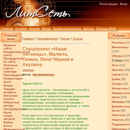
Регистрация
Вход
Главная
О сайте
Поэзия
Проза
Теория литературы
Авторы
Помощь (FAQ)
Главное
Рубрики
Главная
»
Произведения
»
Проза
»
Статьи
меню
Рассказы
[12
Правила
Миниатюры
Спецпроект «Наши
сайта
[1237]
Координационный
питомцы». Малюта,
центр
Обзоры
[147
Путеводитель
Пимен, Ляля Чёрная и
Статьи
[500]
по сайту
Акулина
Полезные
Эссе
[231]
советы
Статьи
Критика
[100
новичкам
Автор:
Авто(р)портрет
Сказки
[272]
Произведения
Комментарии
Байки
[56]
ЛитО
Здравствуйте!
Сатира
[33]
Форум
Фельетоны
[
Текущие
Цель этого проекта – познакомить читателей и
конкурсы
авторов сайта с нашими любимыми,
Юмористиче
Авторские
удивительными и замечательными домашними
проза
[191]
анонсы
питомцами, поделиться опытом, своими
Мемуары
[59
Избранные
наблюдениями, интересными историями о
авторы
лохматых-хвостатых-пернатых друзьях, а также
Документал
Авто(р)портреты
фотографиями своих любимцев.
проза
[88]
Книги
Эпистолы
Если вам есть что рассказать о кошечках,
[23
наших
собачках, кроликах, попугаях и прочих братьях
авторов
Новеллы
[65]
наших меньших, если вы горите желанием
Файлы
Подражания
поделиться интересными кадрами из их жизни
Блоги
– присылайте свои истории и фотографии на
Афоризмы
Мемориальные
[