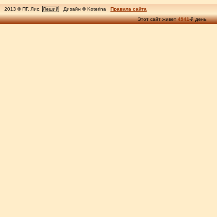
2013 © ПГ, Лис,
Леший
Дизайн © Koterina
Правила сайта
Этот сайт живет
4941
-й день