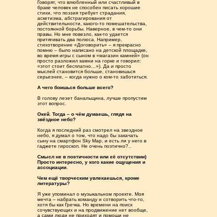
Говорят, что влюбленный или счастливый в
браке человек не способен писать хорошие
стихи, что поэзия требует страдания,
аскетизма, абстрагирования от
действительности, какого-то помешательства,
постоянной борьбы. Наверное, в чем-то они
правы. Но мне повезло, как-то удается
притягивать два полюса. Например,
стихотворение «Договорить» – я прекрасно
помню – было написано на детской площадке,
во время игры с сыном в «магазин камней» (он
просто разложил камни на горке и говорил:
«этот стоит бесплатно…»). Да и просто
мыслей становится больше, становишься
серьезнее, – когда нужно о ком-то заботиться.
А чего боишься больше всего?
В голову лезет банальщина, лучше пропустим
этот вопрос.
Окей. Тогда – о чём думаешь, глядя на
звёздное небо?
Когда я последний раз смотрел на звездное
небо, я думал о том, что надо бы закачать
сыну на смартфон Sky Map, и есть ли у него в
гаджете гироскоп. Не очень поэтично?..
Смысл не в поэтичности или её отсутствии)
Просто интересно, у кого какие ощущения и
ассоциации.
Чем ещё творческим увлекаешься, кроме
литературы?
Я уже упоминал о музыкальном проекте. Моя
мечта – набрать команду и сотворить что-то,
хотя бы как Гречка. Но времени на поиск
сочувствующих и на продвижение нет вообще,
а сами люди не приходят и помощи не