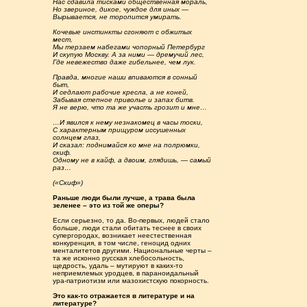
Нас сдавила тисками общественная мораль,
Но звериное, дикое, чуждое для иных —
Вырывается, не торопится умирать.
Кочевые инстинкты сгоняют с обжитых
мест,
Мы терзаем набегами чопорный Петербург
И скупую Москву. А за ними — дремучий лес,
Где невежество даже гибельнее, чем лук.
Правда, многие наши впиваются в сонный
быт,
И седлают рабочие кресла, а не коней,
Забывая степное приволье и запах битв.
Я не верю, что та же участь грозит и мне…
…И явился к нему незнакомец в часы тоски,
С характерным прищуром иссушенных
солнцем глаз,
И сказал: поднимайся ко мне на полрюмки,
скиф.
Одному не в кайф, а двоим, глядишь, — самый
раз…
(«Скиф»)
Раньше люди были лучше, а трава была
зеленее – это из той же оперы?
Если серьезно, то да. Во-первых, людей стало
больше, люди стали обитать теснее в своих
супергородах, возникает неестественная
конкуренция, в том числе, геноцид одних
менталитетов другими. Национальные черты –
та же исконно русская хлебосольность,
щедрость, удаль – мутируют в каких-то
неприемлемых уродцев, в параноидальный
ура-патриотизм или мазохистскую покорность.
Это как-то отражается в литературе и на
литературе?