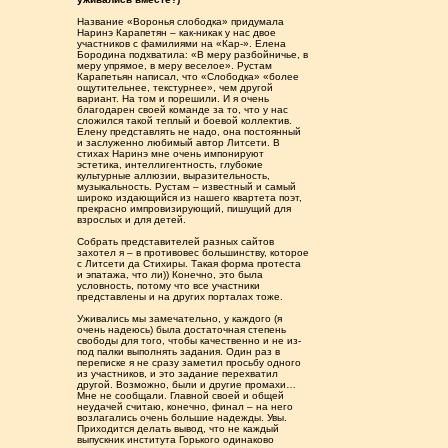
Название «Воронья слободка» придумала
Наринэ Карапетян – как-никак у нас двое
участников с фамилиями на «Кар-». Елена
Бородина подхватила: «В меру разбойничье, в
меру упрямое, в меру веселое». Рустам
Карапетьян написал, что «Слободка» «более
ощутительнее, текстурнее», чем другой
вариант. На том и порешили. И я очень
благодарен своей команде за то, что у нас
сложился такой теплый и боевой коллектив.
Елену представлять не надо, она постоянный
и заслуженно любимый автор Литсети. В
стихах Наринэ мне очень импонируют
эстетика, интеллигентность, глубокие
культурные аллюзии, выразительность,
музыкальность. Рустам – известный и самый
широко издающийся из нашего квартета поэт,
прекрасно импровизирующий, пишущий для
взрослых и для детей.
Собрать представителей разных сайтов
захотел я – в противовес большинству, которое
с Литсети да Стихиры. Такая форма протеста
и эпатажа, что ли)) Конечно, это была
условность, потому что все участники
представлены и на других порталах тоже.
Уживались мы замечательно, у каждого (я
очень надеюсь) была достаточная степень
свободы для того, чтобы качественно и не из-
под палки выполнять задания. Один раз в
переписке я не сразу заметил просьбу одного
из участников, и это задание перехватил
другой. Возможно, были и другие промахи…
Мне не сообщали. Главной своей и общей
неудачей считаю, конечно, финал – на него
возлагались очень большие надежды. Увы.
Приходится делать вывод, что не каждый
выпускник института Горького одинаково