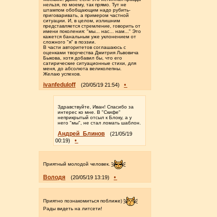
нельзя, по моему, так прямо. Тут не
штампом обобщающим надо рубить-
приговаривать, а примером частной
ситуации. И, в целом, излишним
представляется стремление, говорить от
имени поколения: "мы... нас... нам..." Это
кажется банальным уже уклонением от
сложного "я" в поэзии.
В части авторитетов соглашаюсь с
оценками творчества Дмитрия Львовича
Быкова, хотя добавил бы, что его
сатирические ситуационные стихи, для
меня, до абсолюта великолепны.
Желаю успехов.
ivanfeduloff
•
(20/05/19 21:54)
Здравствуйте, Иван! Спасибо за
интерес ко мне. В "Скифе"
неприкрытый отсыл к Блоку, а у
него "мы", не стал ломать шаблон.
Андрей_Блинов
(21/05/19
•
00:19)
Приятный молодой человек.
Володя
•
(20/05/19 13:19)
Приятно познакомиться поближе)
Рады видеть на литсети!