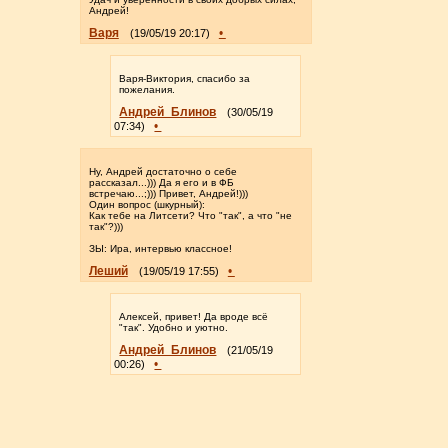
Андрей!
Варя
•
(19/05/19 20:17)
Варя-Виктория, спасибо за
пожелания.
Андрей_Блинов
(30/05/19
•
07:34)
Ну, Андрей достаточно о себе
рассказал...))) Да я его и в ФБ
встречаю...;))) Привет, Андрей!)))
Один вопрос (шкурный):
Как тебе на Литсети? Что "так", а что "не
так"?)))
ЗЫ: Ира, интервью классное!
Леший
•
(19/05/19 17:55)
Алексей, привет! Да вроде всё
"так". Удобно и уютно.
Андрей_Блинов
(21/05/19
•
00:26)