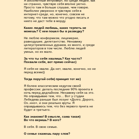
Я абсолютный интроверт, но среди людей, как
ни странно, чувствую себя вполне уютно.
Просто там я больше слушаю, чем говорю.
Наиболее уверенно я чувствую себя в
интернет-среде, но, конечно, совсем не
потому, что там можно что угодно писать и
никто не даст тебе в морду.
Каких людей любишь, каких терпеть не
можешь? С кем пошел бы в разведку?
Не люблю конформизм, лицемерие,
равнодушие, дилетантство. Ненавижу
целеустремленных дураков, их много, и среди
литераторов в том числе. Люблю людей
умных, но их мало.
За что ты себя хвалишь? Как часто?
Похвали себя, вот прямо сейчас)
Я себя не хвалю. Да нет, хвалю, конечно, но не
перед всеми))
Тогда поругай себя) принцип тот же)
Я болею классическим недугом своей
профессии: делать последние 90% проекта в
ночь перед дедлайном. Ненавижу себя за это.
Но оправдываю тем, что… Вот у студии
Лебедева раньше был лозунг «Долго, Дорого,
Ох..нно», и они реально круты. Я
оправдываюсь тем, что без первого пункта не
будет и третьего.
Как знакомо! В смысле, сама такая)
Во что веришь? В кого?
В себя. В свою семью.
О семье скажешь пару слов?