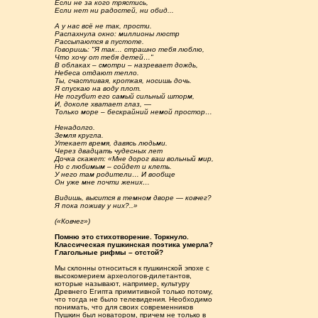
Если не за кого трястись,
Если нет ни радостей, ни обид...
А у нас всё не так, прости.
Распахнула окно: миллионы люстр
Рассыпаются в пустоте.
Говоришь: "Я так… страшно тебя люблю,
Что хочу от тебя детей…"
В облаках – смотри – назревает дождь,
Небеса отдают тепло.
Ты, счастливая, кроткая, носишь дочь.
Я спускаю на воду плот.
Не погубит его самый сильный шторм,
И, доколе хватает глаз, —
Только море – бескрайний немой простор…
Ненадолго.
Земля кругла.
Утекает время, давясь людьми.
Через двадцать чудесных лет
Дочка скажет: «Мне дорог ваш вольный мир,
Но с любимым – сойдет и клеть.
У него там родители… И вообще
Он уже мне почти жених…
Видишь, высится в темном дворе — ковчег?
Я пока поживу у них?..»
(«Ковчег»)
Помню это стихотворение. Торкнуло.
Классическая пушкинская поэтика умерла?
Глагольные рифмы – отстой?
Мы склонны относиться к пушкинской эпохе с
высокомерием археологов-дилетантов,
которые называют, например, культуру
Древнего Египта примитивной только потому,
что тогда не было телевидения. Необходимо
понимать, что для своих современников
Пушкин был новатором, причем не только в