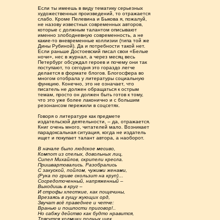
Если ты имеешь в виду тематику серьезных
художественных произведений, то отражается
слабо. Кроме Пелевина и Быкова я, пожалуй,
не назову известных современных авторов,
которые с должным талантом описывают
именно злободневную современность, а не
какие-то вневременные коллизии (типа той же
Дины Рубиной). Да и потребности такой нет.
Если раньше Достоевский писал свои «Белые
ночи», нес в журнал, а через месяц весь
Петербург обсуждал героев и почему они так
поступают, то сегодня это гораздо легче
делается в формате блогов. Блогосфера во
многом отобрала у литературы социальную
функцию. Конечно, это не означает, что
писатель не должен обращаться к острым
темам, просто он должен быть готов к тому,
что это уже более лаконично и с большим
резонансом пережили в соцсетях.
Говоря о литературе как предмете
издательской деятельности, – да, отражается.
Книг очень много, читателей мало. Возникает
парадоксальная ситуация, когда не издатель
ищет и покупает талант автора, а наоборот.
В начале было людское месиво,
Компот из спелых, довольных лиц,
Сипел Михайлов, скрипели кресла.
Пришвартовались. Разобрались
С закуской, пойлом, чужими женами,
(Рука по гриве скользит на круп)…
Сосредоточенный, напряженный –
Выходишь в круг –
И строфы хлесткие, как пощечины,
Врезаясь в гущу жующих орд,
Звучат всё праведнее и четче:
Вранью и пошлости приговор!..
Но сабжу действо как будто нравится,
Трясутся холмики полных щек,