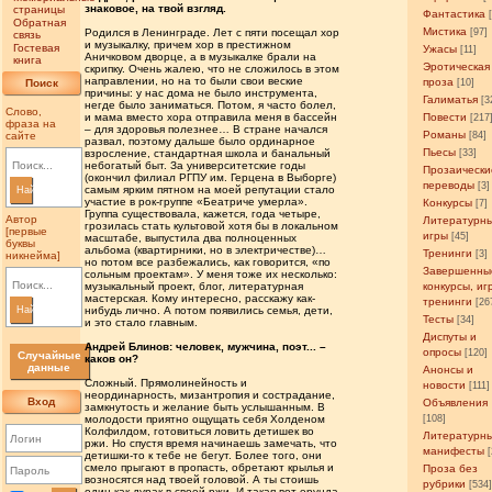
знаковое, на твой взгляд.
страницы
Фантастика
Обратная
Мистика
Родился в Ленинграде. Лет с пяти посещал хор
[97]
связь
и музыкалку, причем хор в престижном
Гостевая
Ужасы
[11]
Аничковом дворце, а в музыкалке брали на
книга
Эротическая
скрипку. Очень жалею, что не сложилось в этом
направлении, но на то были свои веские
проза
Поиск
[10]
причины: у нас дома не было инструмента,
Галиматья
[3
негде было заниматься. Потом, я часто болел,
Слово,
и мама вместо хора отправила меня в бассейн
Повести
[217
фраза на
– для здоровья полезнее… В стране начался
Романы
сайте
[84]
развал, поэтому дальше было ординарное
Пьесы
взросление, стандартная школа и банальный
[33]
небогатый быт. За университетские годы
Прозаически
(окончил филиал РГПУ им. Герцена в Выборге)
переводы
[3]
самым ярким пятном на моей репутации стало
Найти
участие в рок-группе «Беатриче умерла».
Конкурсы
[7]
Группа существовала, кажется, года четыре,
Автор
Литературн
грозилась стать культовой хотя бы в локальном
[первые
игры
[45]
масштабе, выпустила два полноценных
буквы
альбома (квартирники, но в электричестве)…
Тренинги
[3]
никнейма]
но потом все разбежались, как говорится, «по
Завершенны
сольным проектам». У меня тоже их несколько:
музыкальный проект, блог, литературная
конкурсы, иг
мастерская. Кому интересно, расскажу как-
тренинги
[26
Найти
нибудь лично. А потом появились семья, дети,
Тесты
[34]
и это стало главным.
Диспуты и
Андрей Блинов: человек, мужчина, поэт... –
опросы
[120]
Случайные
каков он?
данные
Анонсы и
Сложный. Прямолинейность и
новости
[111]
неординарность, мизантропия и сострадание,
Вход
Объявления
замкнутость и желание быть услышанным. В
молодости приятно ощущать себя Холденом
[108]
Колфилдом, готовиться ловить детишек во
Литературн
ржи. Но спустя время начинаешь замечать, что
манифесты
детишки-то к тебе не бегут. Более того, они
смело прыгают в пропасть, обретают крылья и
Проза без
возносятся над твоей головой. А ты стоишь
рубрики
[534
один как дурак в своей ржи. И такая вот ерунда