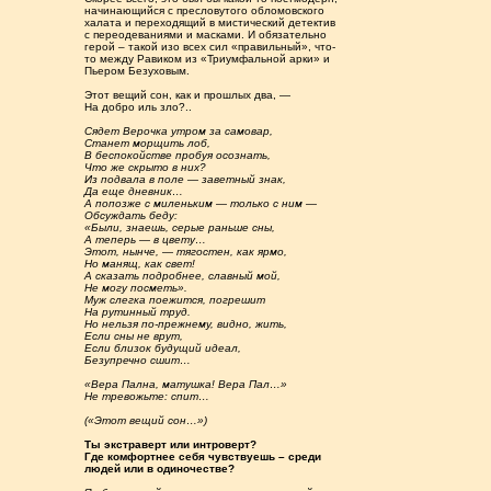
начинающийся с пресловутого обломовского
халата и переходящий в мистический детектив
с переодеваниями и масками. И обязательно
герой – такой изо всех сил «правильный», что-
то между Равиком из «Триумфальной арки» и
Пьером Безуховым.
Этот вещий сон, как и прошлых два, —
На добро иль зло?..
Сядет Верочка утром за самовар,
Станет морщить лоб,
В беспокойстве пробуя осознать,
Что же скрыто в них?
Из подвала в поле — заветный знак,
Да еще дневник…
А попозже с миленьким — только с ним —
Обсуждать беду:
«Были, знаешь, серые раньше сны,
А теперь — в цвету…
Этот, нынче, — тягостен, как ярмо,
Но манящ, как свет!
А сказать подробнее, славный мой,
Не могу посметь».
Муж слегка поежится, погрешит
На рутинный труд.
Но нельзя по-прежнему, видно, жить,
Если сны не врут,
Если близок будущий идеал,
Безупречно сшит…
«Вера Пална, матушка! Вера Пал…»
Не тревожьте: спит…
(«Этот вещий сон…»)
Ты экстраверт или интроверт?
Где комфортнее себя чувствуешь – среди
людей или в одиночестве?