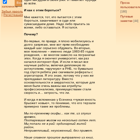
Вход
Проза
во всём.
запомнить
пользовател
И как с этим бороться?
Забыл пароль
[180]
|
Регистрация
Путевые
Мне кажется, тот, кто пытается с этим
бороться, заканчивает в суде или
заметки
[44]
сумасшедшем доме. Надо либо прыгать за
всеми, либо оставаться. Я остался.
Почему?
Во-первых, по правде, я плохо мобилизуюсь и
долго запрягаю, мне вот прям необходимо
каждый шаг серьезно обдумать. Во-вторых,
мое поколение – именно люди 1983-85 годов
рождения, – во многом зависло на пограничье
эпох. Когда я окончил университет, как раз
начался интернет-бум. И если я писал все
научные работы, включая дипломную по
антиутопиям, «вручную» в РНБ, то буквально
год спустя ребята уже скачивали рефераты с
агрегаторов. Я это знаю, потому что у них же
преподавал литературу. Вместо
основательности и аккуратности, которые для
меня были очень важны как атрибуты
профессионализма, преимуществами стали
скорость и… хитрость, что ли.
И когда я вспоминаю у Есенина «чужая юность
брызжет новью», то понимаю, что его терзали
примерно такие же проблемы.
Мы по-прежнему скифы… как те, из глухих
времен,
Постаревшие мигом на несколько сотен лет.
Мы попали не в рай: ординарный жилой
район,
Неприветливый, неухоженный, без примет.
Наше славное прошлое вытравлено из книг,