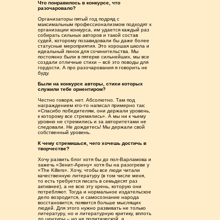
Что понравилось в конкурсе, что
разочаровало?
Организаторы пятый год подряд с
максимальным профессионализмом подходят к
организации конкурса, им удается каждый раз
собирать сильных авторов и такой состав
судей, которому позавидовали бы даже более
статусные мероприятия. Это хорошая школа и
идеальный пинок для сочинительства. Мы
постоянно были в пятерке сильнейших, мы все
создали отличные стихи – всё это поводы для
гордости. А про разочарования я говорить не
буду.
Были на конкурсе авторы, стихи которых
служили тебе ориентиром?
Честно говоря, нет. Абсолютно. Там под
награждением кто-то написал примерно так:
«Спасибо победителям, они держали уровень,
к которому все стремились». А мы ни к чьему
уровню не стремились и за авторитетами не
следовали. Не дождетесь! Мы держали свой
собственный уровень.
К чему стремишься, чего хочешь достичь в
творчестве?
Хочу развить блог хотя бы до пол-Варламова и
зажечь «Зенит-Арену» хотя бы на разогреве у
«The Killers». Хочу, чтобы все люди читали
качественную литературу (в том числе меня,
то есть требуется писать в семьдесят раз
активнее), а не всю эту хрень, которую они
потребляют. Тогда и нормальное издательское
дело возродится, и самосознание народа
восстановится, появится больше мыслящих
людей. Для этого нужно развивать не только
литературу, но и литературную критику, вплоть
до цензуры – но не политической, а