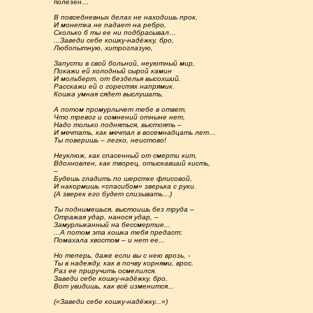
полезен…
В повседневных делах не находишь прок,
И монетка не падает на ребро,
Сколько б ты ее ни подбрасывал…
...Заведи себе кошку-надёжку, бро,
Любопытную, хитроглазую,
Запусти в свой больной, неуютный мир,
Покажи ей холодный сырой камин
И мольберт, от безделья высохший.
Расскажи ей о горестях напрямик.
Кошка умная сядет выслушать,
А потом промурлычет тебе в ответ,
Что тревог и сомнений отныне нет,
Надо только подняться, выстоять –
И мечтать, как мечтал в восемнадцать лет…
Ты поверишь – легко, неистово!
Неуклюж, как спасенный от смерти кит,
Вдохновлен, как творец, отыскавший кисть,
–
Будешь гладить по шерстке флисовой,
И накормишь «спасибом» зверька с руки.
(А зверек его будет слизывать…)
Ты поднимешься, выстоишь без труда –
Отражая удар, нанося удар, –
Замурлыканный на бессмертие...
...А потом эта кошка тебя предаст:
Помахала хвостом – и нет ее...
Но теперь, даже если вы с нею врозь, -
Ты в надежду, как в почву корнями, врос,
Раз ее приручить осмелился.
Заведи себе кошку-надёжку, бро.
Вот увидишь, как всё изменится...
(«Заведи себе кошку-надёжку...»)