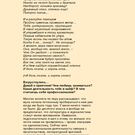
Никто не лезет бузить и драться,
Наоборот: коньяка красавцу!
Душевный стих, отожги еще!
Покорно пьешь…
И в рассудке тающем
Пройти сумеешь примерно метр…
Тебя, истерзанного, притащат
В твой неуютный апартамент
И утрамбуют в тоску кроватную,
Покрыв забвением до утра.
Такую жизнь ты назвал бы адом,
Когда б не... гонор?.. Не гонорар?
А может, вера твоя железная –
Она, вообще-то, важней всего, –
Что Он увидит – и пожалеет
Шута несчастного своего?..
Его велением будут прокляты
Все те, кто сеет на свете зло,
И в Нем найдут справедливый отклик
И боль поэта, и горечь слов...
(«И боль поэта, и горечь слов»)
Взгрустнулось…
Давай о приятном! Чем любишь заниматься?
Какая деятельность тебе в кайф? В чём
считаешь себя профессионалом?
Многие коллеги по перу рассказывают, что
муза начала потихоньку пробираться к ним уже
когда им было года три. У меня ничего такого
не было. До десятого класса я вообще не
предполагал, что литература и журналистика
станут моим призванием. Наверное,
подсознательно я шел к этому, но внешне это
почти никак не проявлялось – кроме эпиграмм
на одноклассниц. Сейчас моя
профессиональная деятельность связана с
писательством, литературной критикой,