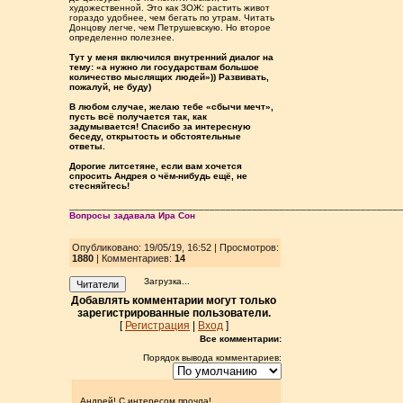
художественной. Это как ЗОЖ: растить живот
гораздо удобнее, чем бегать по утрам. Читать
Донцову легче, чем Петрушевскую. Но второе
определенно полезнее.
Тут у меня включился внутренний диалог на
тему: «а нужно ли государствам большое
количество мыслящих людей»)) Развивать,
пожалуй, не буду)
В любом случае, желаю тебе «сбычи мечт»,
пусть всё получается так, как
задумывается! Спасибо за интересную
беседу, открытость и обстоятельные
ответы.
Дорогие литсетяне, если вам хочется
спросить Андрея о чём-нибудь ещё, не
стесняйтесь!
_____________________________________________________________
Вопросы задавала Ира Сон
Опубликовано: 19/05/19, 16:52 | Просмотров
:
1880
| Комментариев:
14
Загрузка...
Читатели
Добавлять комментарии могут только
зарегистрированные пользователи.
[
Регистрация
|
Вход
]
Все комментарии:
Порядок вывода комментариев:
Андрей! С интересом прочла!