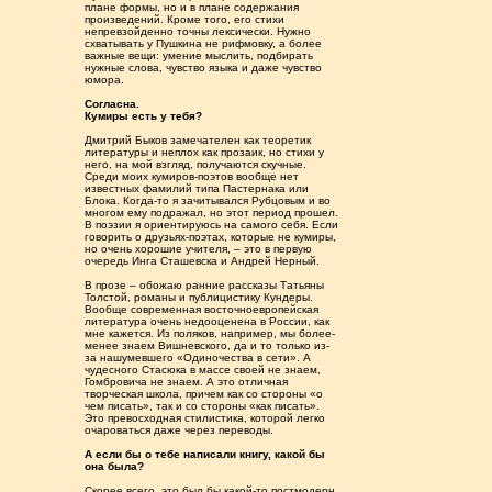
плане формы, но и в плане содержания
произведений. Кроме того, его стихи
непревзойденно точны лексически. Нужно
схватывать у Пушкина не рифмовку, а более
важные вещи: умение мыслить, подбирать
нужные слова, чувство языка и даже чувство
юмора.
Согласна.
Кумиры есть у тебя?
Дмитрий Быков замечателен как теоретик
литературы и неплох как прозаик, но стихи у
него, на мой взгляд, получаются скучные.
Среди моих кумиров-поэтов вообще нет
известных фамилий типа Пастернака или
Блока. Когда-то я зачитывался Рубцовым и во
многом ему подражал, но этот период прошел.
В поэзии я ориентируюсь на самого себя. Если
говорить о друзьях-поэтах, которые не кумиры,
но очень хорошие учителя, – это в первую
очередь Инга Сташевска и Андрей Нерный.
В прозе – обожаю ранние рассказы Татьяны
Толстой, романы и публицистику Кундеры.
Вообще современная восточноевропейская
литература очень недооценена в России, как
мне кажется. Из поляков, например, мы более-
менее знаем Вишневского, да и то только из-
за нашумевшего «Одиночества в сети». А
чудесного Стасюка в массе своей не знаем,
Гомбровича не знаем. А это отличная
творческая школа, причем как со стороны «о
чем писать», так и со стороны «как писать».
Это превосходная стилистика, которой легко
очароваться даже через переводы.
А если бы о тебе написали книгу, какой бы
она была?
Скорее всего, это был бы какой-то постмодерн,