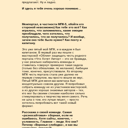
предлагают. Ну и ладно.
И здесь я тебя очень хорошо понимаю…
Межпортал, в частности МПК-5, обойти его
стороной невозможно) Как тебе это всё? Как
игралось, что запомнилось, какие эмоции
преобладали, чего хотелось, что
получилось, что не получилось? И вообще,
зачем оно тебе было нужно? Как поэту и
капитану.
Это уже пятый мой МПК, и в каждом я был
капитаном. В первый раз мы пошли с
мастерской «Облик» защищать честь родного
портала «Что Хочет Автор» – это не бравада,
у нас реально набирались команды и
ставилась «сверху» примерно такая задача
(только без обязаловки, по желанию). Амбиции
тоже, конечно, присутствовали. Ко второму
МПК честь портала стала уже далеко не
первым стимулом, мы просто вошли во вкус.
Пятый МПК для меня как капитана был
концептуально совсем другим. Я попробовал
собрать команду не из участников мастерской,
а из других хорошо знакомых авторов – тех,
кто мог бы своими стихами наиболее сильно
стимулировать к творчеству меня самого. Речь
не шла о том, кто лучше пишет, – просто
хотелось попробовать вот такой новый
формат.
Расскажи о своей команде. Самая
«разносайтовая» сборная, если не
ошибаюсь. Хотя сайты, конечно, –
условность. Главное – люди. Кто они?
Почему «Воронья слободка», и как вы
уживались вместе?)