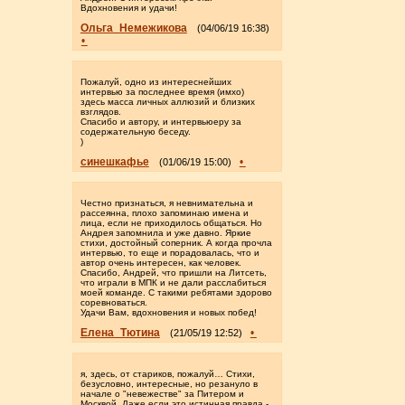
Вдохновения и удачи!
Ольга_Немежикова
(04/06/19 16:38)
•
Пожалуй, одно из интереснейших
интервью за последнее время (имхо)
здесь масса личных аллюзий и близких
взглядов.
Спасибо и автору, и интервьюеру за
содержательную беседу.
)
синешкафье
•
(01/06/19 15:00)
Честно признаться, я невнимательна и
рассеянна, плохо запоминаю имена и
лица, если не приходилось общаться. Но
Андрея запомнила и уже давно. Яркие
стихи, достойный соперник. А когда прочла
интервью, то еще и порадовалась, что и
автор очень интересен, как человек.
Спасибо, Андрей, что пришли на Литсеть,
что играли в МПК и не дали расслабиться
моей команде. С такими ребятами здорово
соревноваться.
Удачи Вам, вдохновения и новых побед!
Елена_Тютина
•
(21/05/19 12:52)
я, здесь, от стариков, пожалуй… Стихи,
безусловно, интересные, но резануло в
начале о "невежестве" за Питером и
Москвой. Даже если это истинная правда -