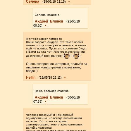
Селена
•
(19/05/19 21:15)
Селена, взаимно.
Андрей_Блинов
(21/05/19
•
00:20)
А я тоже ковчег помню :))
Ваше возраст, Андрей, это такое время
жизни, когда силы уже появились, а запал
ещё не пропал. Пусть это состояние будет
с Вами до ста лет! Успехов в достижении
достижений всех рангов!
Очень интересное интервью, спасибо за
открытие новых граней в известном,
вроде :)
Hellin
•
(19/05/19 21:11)
Hellin, большое спасибо.
Андрей_Блинов
(30/05/19
•
07:33)
Человек знакомый и незнакомый
одновременно, но всегда вызывающий
интерес. Вот и это интервью
заинтересовало, много замечательных
целей у человека!
Удач и уверенности в своих добрых силах,