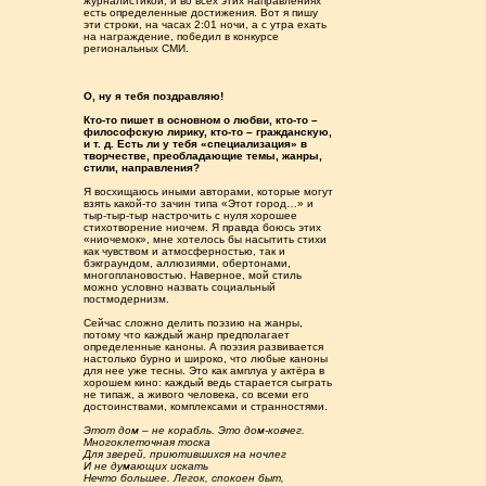
журналистикой, и во всех этих направлениях
есть определенные достижения. Вот я пишу
эти строки, на часах 2:01 ночи, а с утра ехать
на награждение, победил в конкурсе
региональных СМИ.
О, ну я тебя поздравляю!
Кто-то пишет в основном о любви, кто-то –
философскую лирику, кто-то – гражданскую,
и т. д. Есть ли у тебя «специализация» в
творчестве, преобладающие темы, жанры,
стили, направления?
Я восхищаюсь иными авторами, которые могут
взять какой-то зачин типа «Этот город…» и
тыр-тыр-тыр настрочить с нуля хорошее
стихотворение ниочем. Я правда боюсь этих
«ниочемок», мне хотелось бы насытить стихи
как чувством и атмосферностью, так и
бэкграундом, аллюзиями, обертонами,
многоплановостью. Наверное, мой стиль
можно условно назвать социальный
постмодернизм.
Сейчас сложно делить поэзию на жанры,
потому что каждый жанр предполагает
определенные каноны. А поэзия развивается
настолько бурно и широко, что любые каноны
для нее уже тесны. Это как амплуа у актёра в
хорошем кино: каждый ведь старается сыграть
не типаж, а живого человека, со всеми его
достоинствами, комплексами и странностями.
Этот дом – не корабль. Это дом-ковчег.
Многоклеточная тоска
Для зверей, приютившихся на ночлег
И не думающих искать
Нечто большее. Легок, спокоен быт,