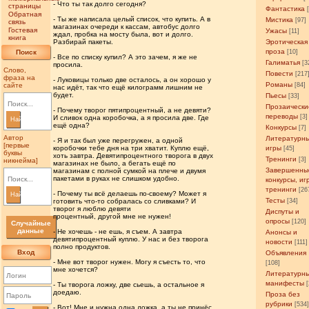
- Что ты так долго сегодня?
страницы
Фантастика
Обратная
- Ты же написала целый список, что купить. А в
Мистика
[97]
связь
магазинах очереди к кассам, автобус долго
Гостевая
Ужасы
[11]
ждал, пробка на мосту была, вот и долго.
книга
Разбирай пакеты.
Эротическая
проза
Поиск
[10]
- Все по списку купил? А это зачем, я же не
Галиматья
[3
просила.
Слово,
Повести
[217
фраза на
- Луковицы только две осталось, а он хорошо у
Романы
сайте
[84]
нас идёт, так что ещё килограмм лишним не
будет.
Пьесы
[33]
Прозаически
- Почему творог пятипроцентный, а не девяти?
переводы
[3]
И сливок одна коробочка, а я просила две. Где
Найти
ещё одна?
Конкурсы
[7]
Автор
Литературн
- Я и так был уже перегружен, а одной
[первые
коробочки тебе дня на три хватит. Куплю ещё,
игры
[45]
буквы
хоть завтра. Девятипроцентного творога в двух
Тренинги
[3]
никнейма]
магазинах не было, а бегать ещё по
Завершенны
магазинам с полной сумкой на плече и двумя
пакетами в руках не слишком удобно.
конкурсы, иг
тренинги
[26
- Почему ты всё делаешь по-своему? Может я
Найти
Тесты
готовить что-то собралась со сливками? И
[34]
творог я люблю девяти
Диспуты и
процентный, другой мне не нужен!
опросы
[120]
Случайные
данные
- Не хочешь - не ешь, я съем. А завтра
Анонсы и
девятипроцентный куплю. У нас и без творога
новости
[111]
полно продуктов.
Вход
Объявления
- Мне вот творог нужен. Могу я съесть то, что
[108]
мне хочется?
Литературн
манифесты
- Ты творога ложку, две сьешь, а остальное я
доедаю.
Проза без
рубрики
[534
- Вот! Мне и нужна одна ложка, а ты не принёс