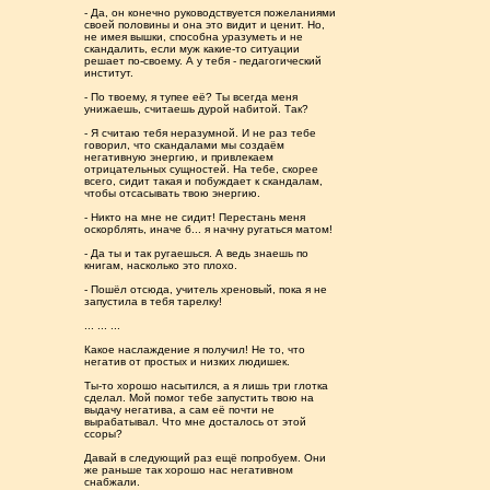
- Да, он конечно руководствуется пожеланиями
своей половины и она это видит и ценит. Но,
не имея вышки, способна уразуметь и не
скандалить, если муж какие-то ситуации
решает по-своему. А у тебя - педагогический
институт.
- По твоему, я тупее её? Ты всегда меня
унижаешь, считаешь дурой набитой. Так?
- Я считаю тебя неразумной. И не раз тебе
говорил, что скандалами мы создаём
негативную энергию, и привлекаем
отрицательных сущностей. На тебе, скорее
всего, сидит такая и побуждает к скандалам,
чтобы отсасывать твою энергию.
- Никто на мне не сидит! Перестань меня
оскорблять, иначе б... я начну ругаться матом!
- Да ты и так ругаешься. А ведь знаешь по
книгам, насколько это плохо.
- Пошёл отсюда, учитель хреновый, пока я не
запустила в тебя тарелку!
... ... ...
Какое наслаждение я получил! Не то, что
негатив от простых и низких людишек.
Ты-то хорошо насытился, а я лишь три глотка
сделал. Мой помог тебе запустить твою на
выдачу негатива, а сам её почти не
вырабатывал. Что мне досталось от этой
ссоры?
Давай в следующий раз ещё попробуем. Они
же раньше так хорошо нас негативном
снабжали.