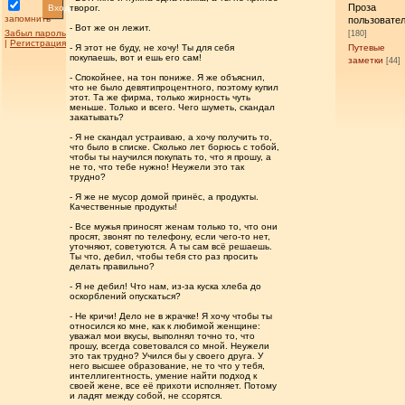
Проза
Вход
творог.
запомнить
пользовате
- Вот же он лежит.
Забыл пароль
[180]
|
Регистрация
- Я этот не буду, не хочу! Ты для себя
Путевые
покупаешь, вот и ешь его сам!
заметки
[44]
- Спокойнее, на тон пониже. Я же объяснил,
что не было девятипроцентного, поэтому купил
этот. Та же фирма, только жирность чуть
меньше. Только и всего. Чего шуметь, скандал
закатывать?
- Я не скандал устраиваю, а хочу получить то,
что было в списке. Сколько лет борюсь с тобой,
чтобы ты научился покупать то, что я прошу, а
не то, что тебе нужно! Неужели это так
трудно?
- Я же не мусор домой принёс, а продукты.
Качественные продукты!
- Все мужья приносят женам только то, что они
просят, звонят по телефону, если чего-то нет,
уточняют, советуются. А ты сам всё решаешь.
Ты что, дебил, чтобы тебя сто раз просить
делать правильно?
- Я не дебил! Что нам, из-за куска хлеба до
оскорблений опускаться?
- Не кричи! Дело не в жрачке! Я хочу чтобы ты
относился ко мне, как к любимой женщине:
уважал мои вкусы, выполнял точно то, что
прошу, всегда советовался со мной. Неужели
это так трудно? Учился бы у своего друга. У
него высшее образование, не то что у тебя,
интеллигентность, умение найти подход к
своей жене, все её прихоти исполняет. Потому
и ладят между собой, не ссорятся.