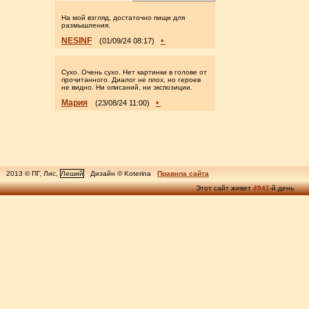
На мой взгляд, достаточно пищи для
размышления.
NESINF
•
(01/09/24 08:17)
Сухо. Очень сухо. Нет картинки в голове от
прочитанного. Диалог не плох, но героев
не видно. Ни описаний, ни экспозиции.
Мария
•
(23/08/24 11:00)
2013 © ПГ, Лис,
Леший
Дизайн © Koterina
Правила сайта
Этот сайт живет
4941
-й день