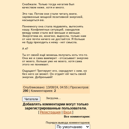
Снабжали. Только тогда негатив был
качеством ниже, хотя и много.
Это так. Потом они стали читать книги,
заряженные мощной позитивной энергией,
насыщаться ею.
Понемногу она стала подавлять, вытеснять
нашу. Конфликтных ситуаций, скандалов
между ними стало всё меньше и меньше.
Энергетика их, конечно, выросла, только нам
от нее почти ничего не достаётся. Я больше
не буду приходить к нему - нет смысла.
А я?
Ты от своей ещё можешь получать хоть что-то.
Она же и сама вампирит - отсасывает энергию
от моего, больше уже не моего, хотя сама
этого не понимает.
Ощущает! Третирует его, скандалит с ним, но
без него не может. Он отдаёт ей часть своей
энергии. Добренький!
Опубликовано: 13/08/24, 04:55 | Просмотров
:
290
| Комментариев:
2
Загрузка...
Читатели
Добавлять комментарии могут только
зарегистрированные пользователи.
[
Регистрация
|
Вход
]
Все комментарии:
Порядок вывода комментариев: