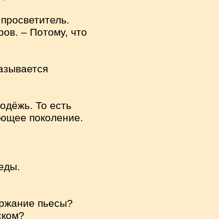
 просветитель.
ов. – Потому, что
называется
лодёжь. То есть
ающее поколение.
еды.
ержание пьесы?
ском?