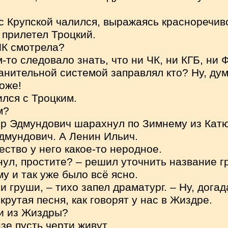
м с Крупской чалился, выражаясь красноречиво
 прилетел Троцкий.
ЧК смотрела?
м-то следовало знать, что ни ЧК, ни КГБ, ни 
анительной системой заправлял кто? Ну, дум
оже!
ился с Троцким.
м?
ир Эдмундович шарахнул по Зимнему из Кат
дмундович. А Ленин Ильич.
ество у него какое-то неродное.
нул, простите? – решил уточнить название г
му и так уже было всё ясно.
и груши, – тихо запел драматург. – Ну, дога
крутая песня, как говорят у нас в Жиздре.
ли из Жиздры?
зе пусть черти живут.