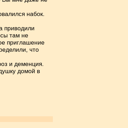
овалился набок.
а приводили
есы там не
ное приглашение
ределили, что
роз и деменция.
едушку домой в