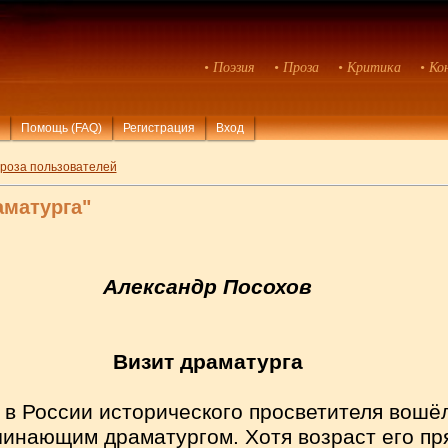
• Поэзия
• Проза
• Критика
• Ко
Помощь (FAQ)
Регистрация
Вход
роза пользователей
аматурга"
Александр Посохов
Визит драматурга
 в России исторического просветителя вошёл
инающим драматургом. Хотя возраст его пр