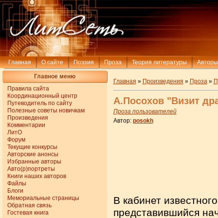
Главная
О сайте
Поэзия
Проза
Теория литературы
Авторы
Главное меню
Главная
»
Произведения
»
Проза
»
П
Правила сайта
Координационный центр
А.Посохов "Визит др
Путеводитель по сайту
Полезные советы новичкам
Проза пользователей
Произведения
Автор:
posokh
Комментарии
ЛитО
Форум
Текущие конкурсы
Авторские анонсы
Избранные авторы
Авто(р)портреты
Книги наших авторов
Файлы
Блоги
Мемориальные страницы
В кабинет известного
Обратная связь
представившийся нач
Гостевая книга