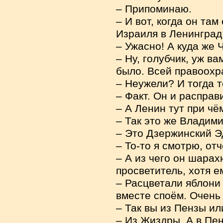
– Припоминаю.
– И вот, когда он та
Израиля в Ленинград
– Ужасно! А куда же 
– Ну, голубчик, уж ва
было. Всей правоохр
– Неужели? И тогда т
– Факт. Он и расправ
– А Ленин тут при чё
– Так это же Владим
– Это Дзержинский Э
– То-то я смотрю, отч
– А из чего он шарах
просветитель, хотя е
– Расцветали яблони 
вместе споём. Очень 
– Так вы из Пензы и
– Из Жиздры. А в Пен