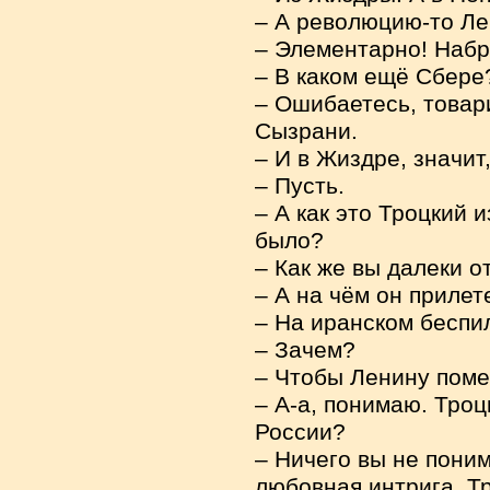
– А революцию-то Ле
– Элементарно! Набр
– В каком ещё Сбере?
– Ошибаетесь, товари
Сызрани.
– И в Жиздре, значит
– Пусть.
– А как это Троцкий 
было?
– Как же вы далеки от
– А на чём он прилет
– На иранском беспи
– Зачем?
– Чтобы Ленину поме
– А-а, понимаю. Троц
России?
– Ничего вы не поним
любовная интрига. Т