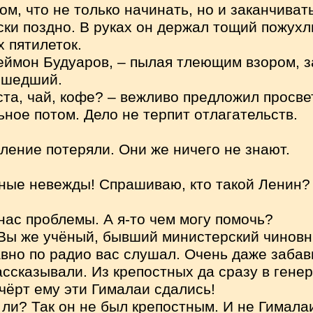
ом, что не только начинать, но и заканчиват
ски поздно. В руках он держал тощий пожух
 пятилеток.
еймон Будуаров, – пылая тлеющим взором, з
ошедший.
та, чай, кофе? – вежливо предложил просве
льное потом. Дело не терпит отлагательств.
оление потеряли. Они же ничего не знают.
ые невежды! Спрашиваю, кто такой Ленин?
нас проблемы. А я-то чем могу помочь?
 Вы же учёный, бывший министерский чиновни
авно по радио вас слушал. Очень даже забав
ассказывали. Из крепостных да сразу в гене
 чёрт ему эти Гималаи сдались!
 ли? Так он не был крепостным. И не Гималаи