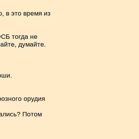
, в это время из
ФСБ тогда не
айте, думайте.
юши.
розного орудия
дались? Потом