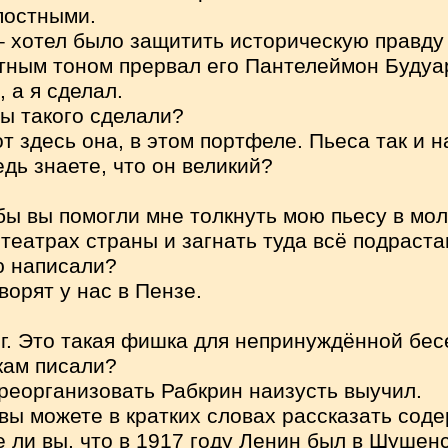
постными.
 – хотел было защитить историческую правду
стным тоном прервал его Пантелеймон Будуар
 а я сделал.
вы такого сделали?
от здесь она, в этом портфеле. Пьеса так и 
дь знаете, что он великий?
тобы вы помогли мне толкнуть мою пьесу в мо
 театрах страны и загнать туда всё подраст
ю написали?
ворят у нас в Пензе.
ог. Это такая фишка для непринуждённой бес
кам писали?
 реорганизовать Рабкрин наизусть выучил.
 вы можете в кратких словах рассказать сод
е ли вы, что в 1917 году Ленин был в Шушен