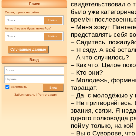
свидетельствовал о т
Поиск
было уже категориче
Слово, фраза на сайте
времён послевоенных
Найти
– Меня зовут Пантел
Автор [первые буквы никнейма]
представлять себя в
Найти
– Садитесь, пожалуйс
– Я сяду. А всё оста
Случайные данные
– А что случилось?
Вход
– Как что! Целое пок
– Кто они?
– Молодёжь, форменн
таращат.
запомнить
Вход
– Да, с молодёжью у 
Забыл пароль
|
Регистрация
– Не притворяйтесь.
звания, связи. Я нед
одного полководца р
пойму только, на кой
– Вы о Суворове, что