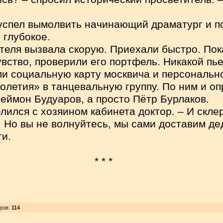
 успел вымолвить начинающий драматург и п
 глубокое.
еля вызвала скорую. Приехали быстро. Пок
увство, проверили его портфель. Никакой пь
ли социальную карту москвича и персональ
олетия» в танцевальную группу. По ним и оп
еймон Будуаров, а просто Пётр Бурлаков.
елился с хозяином кабинета доктор. – И скле
. Но вы не волнуйтесь, мы сами доставим д
и.
* * *
тров
:
114