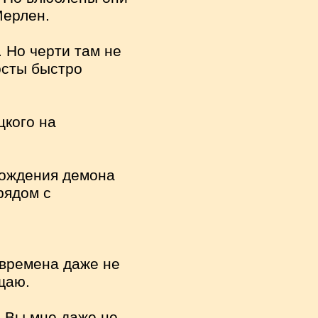
Мерлен.
. Но черти там не
осты быстро
цкого на
вождения демона
рядом с
 времена даже не
щаю.
– Вы мне даже не