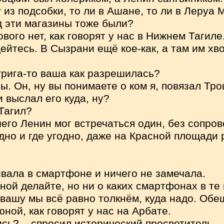
из подсобки, то ли в Ашане, то ли в Леруа 
ад эти магазины тоже были?
ового нет, как говорят у нас в Нижнем Тагиле
ейтесь. В Сызрани ещё кое-как, а там им хв
трига-то ваша как разрешилась?
. Он, ну вы понимаете о ком я, повязал Тро
 выслал его куда, ну?
Тагил?
чего Ленин мог встречаться один, без сопро
дно и где угодно, даже на Красной площади 
ивала в смартфоне и ничего не замечала.
мной делайте, но ни о каких смартфонах в те
 вашу мы всё равно толкнём, куда надо. Обе
ной, как говорят у нас на Арбате.
пись? – спросил исторический просветитель. 