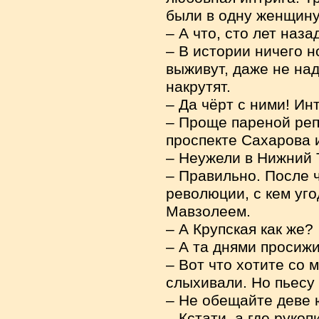
были в одну женщину 
– А что, сто лет наз
– В истории ничего н
выживут, даже не над
накрутят.
– Да чёрт с ними! Ин
– Проще пареной репы
проспекте Сахарова и
– Неужели в Нижний 
– Правильно. После 
революции, с кем уго
Мавзолеем.
– А Крупская как же?
– А та днями просиж
– Вот что хотите со 
слыхивали. Но пьесу
– Не обещайте деве ю
– Кстати, а где руко