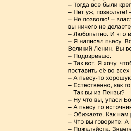
– Тогда все были кре
– Нет уж, позвольте!
– Не позволю! – вла
вы ничего не делаете,
– Любопытно. И что 
– Я написал пьесу. В
Великий Ленин. Вы ве
– Подозреваю.
– Так вот. Я хочу, ч
поставить её во всех
– А пьесу-то хорошу
– Естественно, как го
– Так вы из Пензы?
– Ну что вы, упаси Б
– А пьесу по источни
– Обижаете. Как нам
– Что вы говорите! А
– Пожалуйста. Знает