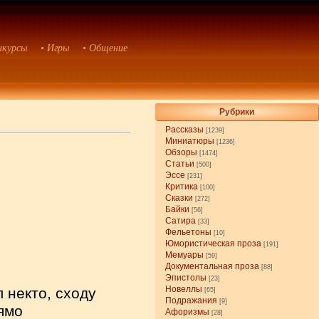
нкурсы
• Игры
• Общение
Рубрики
Рассказы
[1239]
Миниатюры
[1236]
Обзоры
[1474]
Статьи
[500]
Эссе
[231]
Критика
[100]
Сказки
[272]
Байки
[56]
Сатира
[33]
Фельетоны
[10]
Юмористическая проза
[191]
Мемуары
[59]
Документальная проза
[88]
Эпистолы
[23]
Новеллы
 некто, сходу
[65]
Подражания
[9]
ямо
Афоризмы
[28]