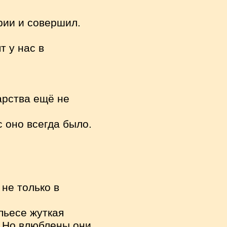
рии и совершил.
т у нас в
дарства ещё не
с оно всегда было.
не только в
 пьесе жуткая
. Но влюблены они