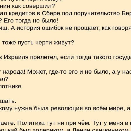
нин как совершил?
ал кредитов в Сбере под поручительство Бе
 Его тогда не было!
щ. А история ошибок не прощает, как говоря
, тоже пусть черти живут?
из Израиля прилетел, если тогда такого госу
 народа! Может, где-то его и не было, а у на
ел?
лотнике.
шать.
кому нужна была революция во всём мире, а 
аете. Политика тут ни при чём. Тут у меня в
роцкий был холериком, а Ленин сангвиником