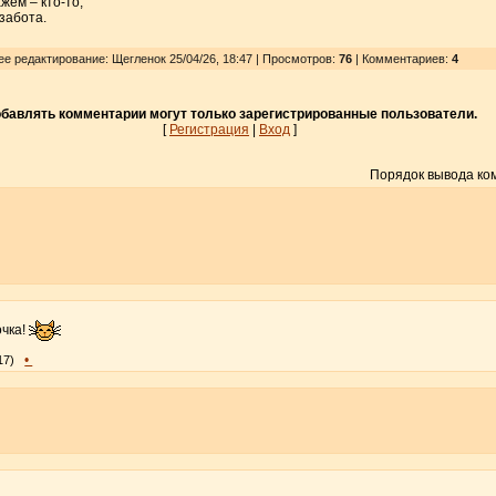
жем – кто-то,
 забота.
ее редактирование: Щегленок 25/04/26, 18:47 | Просмотров
:
76
| Комментариев:
4
бавлять комментарии могут только зарегистрированные пользователи.
[
Регистрация
|
Вход
]
Порядок вывода ко
очка!
•
17)