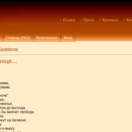
• Поэзия
• Проза
• Критика
• Ко
Помощь (FAQ)
Регистрация
Вход
Белиберда
нце...
 нами,
овами.
ночи”.
ье,
иженья.
три до восхода,
я бы маячит свобода.
ни,
инут на балконе…
у.
 и вьюгу.