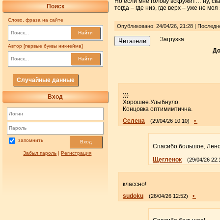
Но если мне голову вскружит… ну, ска
Поиск
тогда – где низ, где верх – уже не моя
Слово, фраза на сайте
Опубликовано: 24/04/26, 21:28 | Последн
Найти
Загрузка...
Читатели
Автор [первые буквы никнейма]
До
Найти
Случайные данные
)))
Вход
Хорошее.Улыбнуло.
Концовка оптимимтична.
Селена
•
(29/04/26 10:10)
запомнить
Вход
Спасибо большое, Лен
Забыл пароль
|
Регистрация
Щегленок
(29/04/26 22:
классно!
sudoku
•
(26/04/26 12:52)