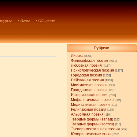
нкурсы
• Игры
• Общение
Рубрики
Лирика
[8904]
Философская поэзия
[4071]
Любовная поэзия
[4137]
Психологическая поэзия
[1877]
Городская поэзия
[1552]
Пейзажная поэзия
[1909]
Мистическая поэзия
[1350]
Гражданская поэзия
[1237]
Историческая поэзия
[296]
Мифологическая поэзия
[205]
Медитативная поэзия
[210]
Религиозная поэзия
[175]
Альбомная поэзия
[110]
Твердые формы (запад)
[263]
Твердые формы (восток)
[115]
Экспериментальная поэзия
[257]
Юмористические стихи
[2101]