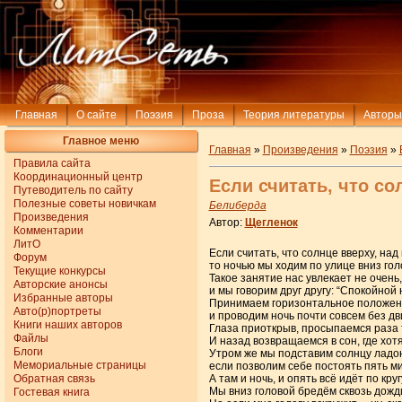
Главная
О сайте
Поэзия
Проза
Теория литературы
Авторы
Главное меню
Главная
»
Произведения
»
Поэзия
»
Правила сайта
Координационный центр
Если считать, что сол
Путеводитель по сайту
Полезные советы новичкам
Белиберда
Произведения
Автор:
Щегленок
Комментарии
ЛитО
Если считать, что солнце вверху, над
Форум
то ночью мы ходим по улице вниз гол
Текущие конкурсы
Такое занятие нас увлекает не очень,
Авторские анонсы
и мы говорим друг другу: “Спокойной 
Избранные авторы
Принимаем горизонтальное положен
Авто(р)портреты
и проводим ночь почти совсем без дв
Книги наших авторов
Глаза приоткрыв, просыпаемся раза 
Файлы
И назад возвращаемся в сон, где хот
Блоги
Утром же мы подставим солнцу ладо
Мемориальные страницы
если позволим себе постоять пять м
Обратная связь
А там и ночь, и опять всё идёт по круг
Мы вниз головой бредём сквозь дожди
Гостевая книга