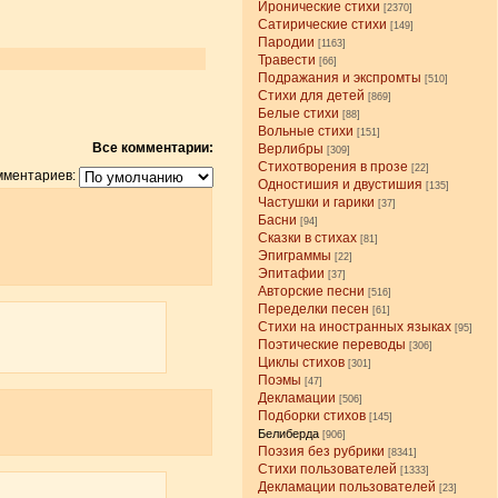
Иронические стихи
[2370]
Сатирические стихи
[149]
Пародии
[1163]
Травести
[66]
Подражания и экспромты
[510]
Стихи для детей
[869]
Белые стихи
[88]
Вольные стихи
[151]
Все комментарии:
Верлибры
[309]
Стихотворения в прозе
[22]
мментариев:
Одностишия и двустишия
[135]
Частушки и гарики
[37]
Басни
[94]
Сказки в стихах
[81]
Эпиграммы
[22]
Эпитафии
[37]
Авторские песни
[516]
Переделки песен
[61]
Стихи на иностранных языках
[95]
Поэтические переводы
[306]
Циклы стихов
[301]
Поэмы
[47]
Декламации
[506]
Подборки стихов
[145]
Белиберда
[906]
Поэзия без рубрики
[8341]
Стихи пользователей
[1333]
Декламации пользователей
[23]