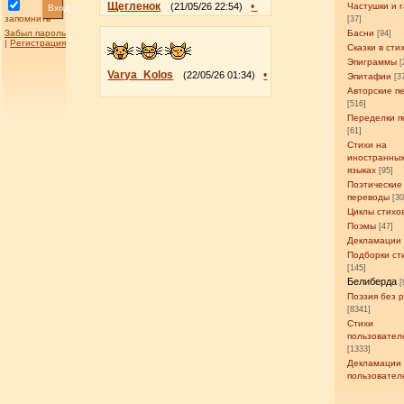
Щегленок
•
(21/05/26 22:54)
Частушки и 
Вход
запомнить
[37]
Забыл пароль
Басни
[94]
|
Регистрация
Сказки в сти
Эпиграммы
[
Varya_Kolos
•
(22/05/26 01:34)
Эпитафии
[3
Авторские п
[516]
Переделки п
[61]
Стихи на
иностранны
языках
[95]
Поэтические
переводы
[3
Циклы стихо
Поэмы
[47]
Декламации
Подборки ст
[145]
Белиберда
[
Поэзия без 
[8341]
Стихи
пользовател
[1333]
Декламации
пользовател