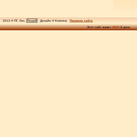
2013 © ПГ, Лис,
Леший
Дизайн © Koterina
Правила сайта
Этот сайт живет
4941
-й день