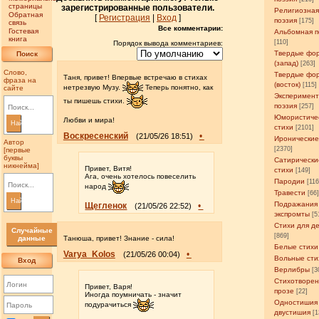
страницы
зарегистрированные пользователи.
Религиозна
Обратная
[
Регистрация
|
Вход
]
поэзия
[175]
связь
Все комментарии:
Гостевая
Альбомная п
книга
[110]
Порядок вывода комментариев:
Твердые фо
Поиск
(запад)
[263]
Слово,
Твердые фо
Таня, привет! Впервые встречаю в стихах
фраза на
(восток)
[115]
нетрезвую Музу.
Теперь понятно, как
сайте
Эксперимен
ты пишешь стихи.
поэзия
[257]
Юмористиче
Любви и мира!
Найти
стихи
[2101]
Воскресенский
•
(21/05/26 18:51)
Иронические
Автор
[2370]
[первые
буквы
Сатирически
никнейма]
Привет, Витя!
стихи
[149]
Ага, очень хотелось повеселить
Пародии
[11
народ
Травести
[66
Найти
Подражания
Щегленок
•
(21/05/26 22:52)
экспромты
[5
Стихи для д
Случайные
[869]
данные
Танюша, привет! Знание - сила!
Белые стихи
Varya_Kolos
•
(21/05/26 00:04)
Вольные сти
Вход
Верлибры
[3
Стихотворен
Привет, Варя!
прозе
[22]
Иногда поумничать - значит
Одностишия
подурачиться
двустишия
[1