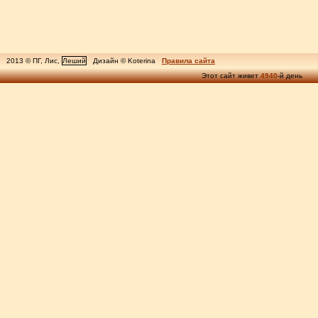
2013 © ПГ, Лис,
Леший
Дизайн © Koterina
Правила сайта
Этот сайт живет
4940
-й день