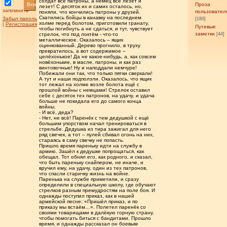
солдат все патроны, а немец всё лезет и
Вход
Проза
лезет! С десяток их и самих осталось, но,
запомнить
пользовател
поняли, что кончились патроны у друзей.
Скатились бойцы в канавку на последнем
Забыл пароль
[180]
холме перед болотом, приготовили гранату,
|
Регистрация
Путевые
чтобы погибнуть а не сдаться, и тут, чувствует
заметки
стрелок, что под локтём - что-то
[44]
металлическое. Оказалось – ящик
оцинкованный. Дерево прогнило, в труху
превратилось, а вот содержимое –
целёхонькое! Да не какое-нибудь, а, как совсем
новёхонькие, в масле, патроны, и как раз
винтовочные! Ну и наподдали немчуре!
Побежали они так, что только пятки сверкали!
А тут и наши подползли. Оказалось, что ящик
тот лежал на холме возле болота ещё с
прошлой войны с немцами! Стрелок оставил
себе с десяток тех патронов, на удачу, и удача
больше не покидала его до самого конца
войны.
- И всё, деда?
- Нет, не всё! Паренёк с тем дедушкой с ещё
большим упорством начал тренироваться в
стрельбе. Дедушка из тира зажигал для него
ряд свечек, а тот – пулей сбивал огонь на них,
стараясь в саму свечку не попасть.
Пришло время пареньку идти на службу в
армию. Зашёл к дедушке попрощаться, как
обещал. Тот обнял его, как родного, и сказал,
что быть пареньку снайпером, не иначе, и
вручил ему, на удачу, один из тех патронов,
что спасли старичку жизнь на войне.
Паренька на службе приметили, и сразу
определили в специальную школу, где обучают
стрелков разным премудростям на поле боя. И
однажды поступил приказ, как в нашей
армейской песне: «Пришёл приказ, и по
приказу мы встаём…». Полетел паренёк со
своими товарищами в далёкую горную страну,
чтобы помогать биться с бандитами. Прошло
время, и однажды рассказал он боевым