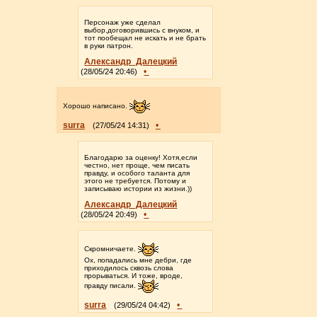
Персонаж уже сделал
выбор,договорившись с внуком, и
тот пообещал не искать и не брать
в руки патрон.
Александр_Далецкий
•
(28/05/24 20:46)
Хорошо написано.
surra
•
(27/05/24 14:31)
Благодарю за оценку! Хотя,если
честно, нет проще, чем писать
правду, и особого таланта для
этого не требуется. Потому и
записываю истории из жизни.))
Александр_Далецкий
•
(28/05/24 20:49)
Скромничаете.
Ох, попадались мне дебри, где
приходилось сквозь слова
прорываться. И тоже, вроде,
правду писали.
surra
•
(29/05/24 04:42)