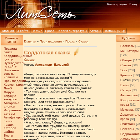
Регистрация
Вход
Главная
О сайте
Поэзия
Проза
Теория литературы
Авторы
Помощь (FAQ)
Главное
Рубрики
Главная
»
Произведения
»
Проза
»
Сказки
меню
Рассказы
[12
Правила
Миниатюры
Солдатская сказка
сайта
[1237]
Координационный
центр
Сказки
Обзоры
[147
Путеводитель
Автор:
Александр_Далецкий
Статьи
[500]
по сайту
Полезные
Эссе
[231]
советы
-Деда, расскажи мне сказку! Почему ты никогда
Критика
[100
новичкам
мне не рассказываешь сказки?!
Сказки
[272]
Произведения
Дед мотнул уже седой головой и смущенно
Комментарии
улыбнулся, отвечая внуку, изучающему, от
Байки
[56]
нечего деланья, застёжку своего сандалета:
ЛитО
Сатира
[33]
- Так я все давно забыл уже! Сколько лет
Форум
прошло!
Фельетоны
[
Текущие
- Деда, а ты вспомни, постарайся! Помнишь,
конкурсы
Юмористиче
как начинали тебе рассказывать?
Авторские
проза
[191]
- Вот это я помню, как ни странно. Была такая
анонсы
передача на радио, сказки рассказывали
Мемуары
[59
Избранные
каждый день! И начиналось всё со слов:
авторы
Документал
«Здравствуй, мой маленький дружок! Сегодня я
Авто(р)портреты
расскажу тебе сказку».
проза
[88]
Книги
- А про что, сказку? Деда, ну, вспомни!
Эпистолы
[23
наших
- Эх, голуба моя, трудно! Жизнь ведь целая
авторов
Новеллы
была, как сказка! Вот про то, как в жизни было,
[65]
Файлы
как раз и запомнилось. Истории разные.
Подражания
Блоги
- А они интересные, эти истории, на сказку
Афоризмы
Мемориальные
[
похожие?