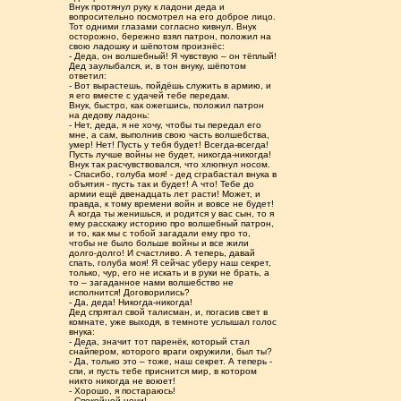
Внук протянул руку к ладони деда и
вопросительно посмотрел на его доброе лицо.
Тот одними глазами согласно кивнул. Внук
осторожно, бережно взял патрон, положил на
свою ладошку и шёпотом произнёс:
- Деда, он волшебный! Я чувствую – он тёплый!
Дед заулыбался, и, в тон внуку, шёпотом
ответил:
- Вот вырастешь, пойдёшь служить в армию, и
я его вместе с удачей тебе передам.
Внук, быстро, как ожегшись, положил патрон
на дедову ладонь:
- Нет, деда, я не хочу, чтобы ты передал его
мне, а сам, выполнив свою часть волшебства,
умер! Нет! Пусть у тебя будет! Всегда-всегда!
Пусть лучше войны не будет, никогда-никогда!
Внук так расчувствовался, что хлюпнул носом.
- Спасибо, голуба моя! - дед сграбастал внука в
объятия - пусть так и будет! А что! Тебе до
армии ещё двенадцать лет расти! Может, и
правда, к тому времени войн и вовсе не будет!
А когда ты женишься, и родится у вас сын, то я
ему расскажу историю про волшебный патрон,
и то, как мы с тобой загадали ему про то,
чтобы не было больше войны и все жили
долго-долго! И счастливо. А теперь, давай
спать, голуба моя! Я сейчас уберу наш секрет,
только, чур, его не искать и в руки не брать, а
то – загаданное нами волшебство не
исполнится! Договорились?
- Да, деда! Никогда-никогда!
Дед спрятал свой талисман, и, погасив свет в
комнате, уже выходя, в темноте услышал голос
внука:
- Деда, значит тот паренёк, который стал
снайпером, которого враги окружили, был ты?
- Да, только это – тоже, наш секрет. А теперь -
спи, и пусть тебе приснится мир, в котором
никто никогда не воюет!
- Хорошо, я постараюсь!
- Спокойной ночи!