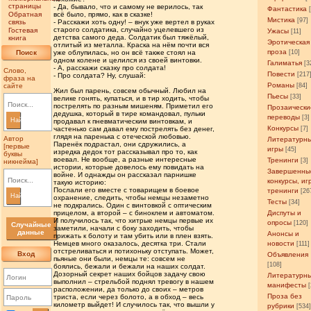
страницы
- Да, бывало, что и самому не верилось, так
Фантастика
Обратная
всё было, прямо, как в сказке!
Мистика
[97]
связь
- Расскажи хоть одну! – внук уже вертел в руках
старого солдатика, случайно уцелевшего из
Гостевая
Ужасы
[11]
детства самого деда. Солдатик был тяжёлый,
книга
Эротическая
отлитый из металла. Краска на нём почти вся
проза
Поиск
уже облупилась, но он всё также стоял на
[10]
одном колене и целился из своей винтовки.
Галиматья
[3
- А, расскажи сказку про солдата!
Слово,
Повести
[217
- Про солдата? Ну, слушай:
фраза на
Романы
сайте
[84]
Жил был парень, совсем обычный. Любил на
Пьесы
[33]
велике гонять, купаться, и в тир ходить, чтобы
пострелять по разным мишеням. Приметил его
Прозаически
дедушка, который в тире командовал, пульки
переводы
[3]
Найти
продавал к пневматическим винтовкам, и
Конкурсы
частенько сам давал ему пострелять без денег,
[7]
глядя на паренька с отеческой любовью.
Автор
Литературн
Паренёк подрастал, они сдружились, а
[первые
игры
[45]
изредка дедок тот рассказывал про то, как
буквы
воевал. Не вообще, а разные интересные
Тренинги
[3]
никнейма]
истории, которые довелось ему повидать на
Завершенны
войне. И однажды он рассказал парнишке
конкурсы, иг
такую историю:
Послали его вместе с товарищем в боевое
тренинги
[26
Найти
охранение, следить, чтобы немцы незаметно
Тесты
[34]
не подкрались. Один с винтовкой с оптическим
прицелом, а второй – с биноклем и автоматом.
Диспуты и
И получилось так, что хитрые немцы первые их
опросы
[120]
Случайные
заметили, начали с боку заходить, чтобы
данные
Анонсы и
прижать к болоту и там убить или в плен взять.
Немцев много оказалось, десятка три. Стали
новости
[111]
отстреливаться и потихоньку отступать. Может,
Вход
Объявления
пьяные они были, немцы те: совсем не
[108]
боялись, бежали и бежали на наших солдат.
Дозорный секрет наших бойцов задачу свою
Литературн
выполнил – стрельбой поднял тревогу в нашем
манифесты
расположении, да только до своих – метров
Проза без
триста, если через болото, а в обход – весь
километр выйдет! И случилось так, что вышли у
рубрики
[534