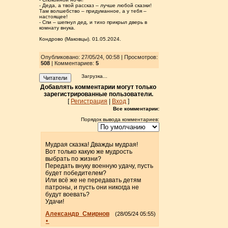
- Деда, а твой рассказ – лучше любой сказки!
Там волшебство – придуманное, а у тебя –
настоящее!
- Спи – шепнул дед, и тихо прикрыл дверь в
комнату внука.
Кондрово (Маковцы). 01.05.2024.
Опубликовано: 27/05/24, 00:58 | Просмотров
:
508
| Комментариев:
5
Загрузка...
Читатели
Добавлять комментарии могут только
зарегистрированные пользователи.
[
Регистрация
|
Вход
]
Все комментарии:
Порядок вывода комментариев:
Мудрая сказка! Дважды мудрая!
Вот только какую же мудрость
выбрать по жизни?
Передать внуку военную удачу, пусть
будет победителем?
Или всё же не передавать детям
патроны, и пусть они никогда не
будут воевать?
Удачи!
Александр_Смирнов
(28/05/24 05:55)
•