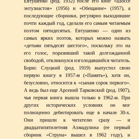
Евтушенко (род. 1932) после его книг «Шоссе
энтузиастов» (1956) и «Обещание» (1957), а
последующие сборники, регулярно выходившие
почти каждый год, сделали его самым читаемым
поэтом пятидесятых. Евтушенко — один из
самых ярких поэтов, которых можно назвать
«детьми пятьдесят шестого», поскольку это на
его голос, поразивший такой долгожданной
свободой, откликнулся изголодавшийся читатель.
Борис Слуцкий (род. 1919) выпустил свою
первую книгу в 1957-м («Память»), хотя он,
безусловно, относится к «сынам сорок первого».
А ведь был еще Арсений Тарковский (род. 1907),
чья первая книга вышла только в 1962-м. При
других исторических условиях он мог
полноценно дебютировать еще в начале 30-х.
Они пришли к читателю сразу — и
двадцатипятилетняя Ахмадулина (ее первый
сборник «Струна» вышел в 1962 году), и