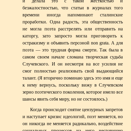
и делала это с такой жесткостью и
безжалостностью, что статьи в журналах того
времени иногда напоминают сталинские
проработки. Одна радость, эта общественность
не могла поэта расстрелять или отправить на
каторгу, зато запросто могла приговорить к
остракизму и объявить персоной non grata. А для
поэта — это трудная форма смерти. Так была в
самом своем начале сломана творческая судьба
Случевского. И он несмотря на все усилия не
смог полностью реализовать свой выдающийся
талант. (Я вторично поминаю здесь это имя и еще
к нему вернусь, поскольку вижу в Случевском
зерно поэтического поколения, которое имело все
шансы явить себя миру, но не состоялось.)
Когда происходит снятие цензурных запретов
и наступает кризис идеологий, поэт меняется, но
он никогда не меняется радикально, воздействие
социальных процессов на него несравнимо