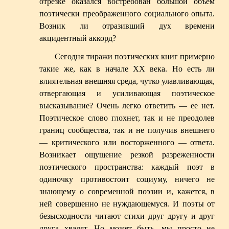
отрезке оказался востребован большой объем
поэтически преображенного социального опыта.
Возник ли отразивший дух времени
акцидентный аккорд?
Сегодня тиражи поэтических книг примерно
такие же, как в начале XX века. Но есть ли
влиятельная внешняя среда, чутко улавливающая,
отвергающая и усиливающая поэтическое
высказывание? Очень легко ответить — ее нет.
Поэтическое слово глохнет, так и не преодолев
границ сообщества, так и не получив внешнего
— критического или восторженного — ответа.
Возникает ощущение резкой разреженности
поэтического пространства: каждый поэт в
одиночку противостоит социуму, ничего не
знающему о современной поэзии и, кажется, в
ней совершенно не нуждающемуся. И поэты от
безысходности читают стихи друг другу и друг
друга хвалят. Но может быть, мы просто не