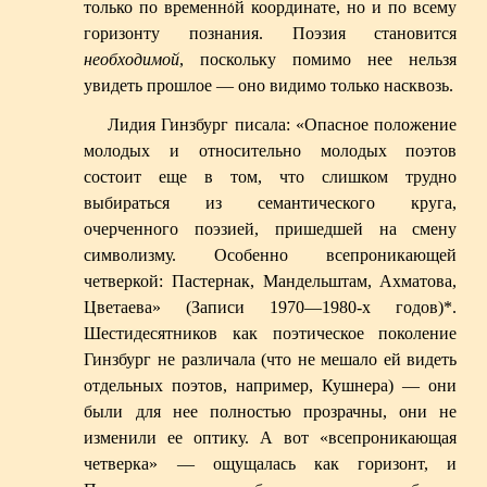
только по временн
й координате, но и по всему
о́
горизонту познания. Поэзия становится
необходимой
, поскольку помимо нее нельзя
увидеть прошлое — оно видимо только насквозь.
Лидия Гинзбург писала: «Опасное положение
молодых и относительно молодых поэтов
состоит еще в том, что слишком трудно
выбираться из семантического круга,
очерченного поэзией, пришедшей на смену
символизму. Особенно всепроникающей
четверкой: Пастернак, Мандельштам, Ахматова,
Цветаева» (Записи 1970—1980-х годов)
*
.
Шестидесятников как поэтическое поколение
Гинзбург не различала (что не мешало ей видеть
отдельных поэтов, например, Кушнера) — они
были для нее полностью прозрачны, они не
изменили ее оптику. А вот «всепроникающая
четверка» — ощущалась как горизонт, и