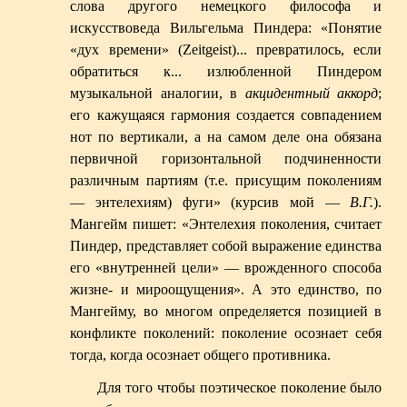
слова другого немецкого философа и
искусствоведа Вильгельма Пиндера: «Понятие
«дух времени» (Zeitgeist)... превратилось, если
обратиться к... излюбленной Пиндером
музыкальной аналогии, в
акцидентный аккорд
;
его кажущаяся гармония создается совпадением
нот по вертикали, а на самом деле она обязана
первичной горизонтальной подчиненности
различным партиям (т.е. присущим поколениям
— энтелехиям) фуги» (курсив мой —
В.Г.
).
Мангейм пишет: «Энтелехия поколения, считает
Пиндер, представляет собой выражение единства
его «внутренней цели» — врожденного способа
жизне- и мироощущения». А это единство, по
Мангейму, во многом определяется позицией в
конфликте поколений: поколение осознает себя
тогда, когда осознает общего противника.
Для того чтобы поэтическое поколение было