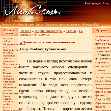
Регистрация
Вход
Главная
О сайте
Поэзия
Проза
Теория литературы
Авторы
Помощь (FAQ)
Главное
Рубрики
Главная
»
Теория литературы
»
Статьи
»
Об
меню
авторах и читателях
Начинающи
Правила
Учебники и
сайта
Заметки о поэтических поколениях
научные тру
Координационный
центр
Психология
Автор:
Владимир Губайловский
Путеводитель
творчества
[
по сайту
Об авторах 
Полезные
советы
читателях
[
На первый взгляд поэтическое поколение не
новичкам
О критике и
Произведения
критиках
имеет какой-то особой специфики: просто
[42]
Комментарии
ЛитО
Техника
частный случай профессиональной группы,
Форум
стихосложе
Текущие
Литературн
сложившейся в том или ином историческом
конкурсы
жанры, фор
Авторские
поколении. Но среди всех профессиональных
анонсы
направлени
Избранные
Эксперимен
авторы
групп поэты обладают одной особенностью,
поэзия и тв
Авто(р)портреты
формы
[11]
Книги
отличающей их даже от других литераторов:
наших
О прозе
[45]
авторов
строго говоря, профессиональную группу поэты
Оформление
Файлы
издание
Блоги
не образуют. Поэзия — творческая деятельность,
произведен
Мемориальные