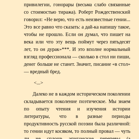
привилегии, гонорары (весьма слабо связанные
со стоимостью тиража). Роберт Рождественский
говорил: «Не верю, что есть неизвестные гении...
Это все равно что сказать: а дай-ка напишу такое,
чтобы не прошло. Если он думал, что пишет на
века или что эту вещь поймут через пятьдесят
лет, то он дурак»
***
. И это вполне нормальный
взгляд профессионала — сколько в стол ни пиши,
денег больше не станет. Значит, писание «в стол»
— вредный бред.
<...>
Далеко не в каждом историческом поколении
складывается поколение поэтическое. Мы знаем
по опыту чтения и изучения истории
литературы, что в разные периоды
продуктивность русской поэзии была различной:
то гении идут косяком, то полный провал — чуть
ли не сплошь эпигонские перепевы (а