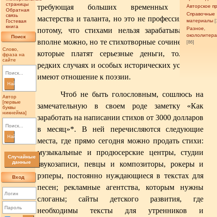
страницы
требующая больших временных затрат,
Авторское п
Обратная
Справочные
связь
мастерства и таланта, но это не профессия. И не
материалы
Гостевая
[
книга
Разное,
потому, что стихами нельзя зарабатывать, —
окололитер
Поиск
вполне можно, но те стихотворные сочинения, за
[86]
Слово,
которые платят серьезные деньги, только в
фраза на
сайте
редких случаях и особых исторических условиях
имеют отношение к поэзии.
Найти
Чтоб не быть голословным, сошлюсь на
Автор
[первые
замечательную в своем роде заметку «Как
буквы
никнейма]
заработать на написании стихов от 3000 долларов
в месяц»
*
. В ней перечисляются следующие
Найти
места, где прямо сегодня можно продать стихи:
музыкальные и продюсерские центры, студии
Случайные
данные
звукозаписи, певцы и композиторы, рокеры и
рэперы, постоянно нуждающиеся в текстах для
Вход
песен;
рекламные агентства, которым нужны
слоганы; сайты детского развития, где
необходимы тексты для утренников и