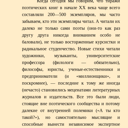
Когда сегодня мы говорим, что тиражи
поэтических книг в начале XX века чаще всего
составляли 200—500 экземпляров, мы часто
забываем, кто эти экземпляры читал. А читали их
далеко не только сами поэты (они-то как раз
другу друга никогда вниманием особо не
баловали), не только восторженные курсистки и
радикальное студенчество. Новые стихи читали
художники, музыканты, университетские
профессора (филологи — обязательно),
философы, юристы, ученые-естественники и
предприниматели (и «миллионщики», и
поскромнее), — последние к тому же иногда
(нечасто) становились меценатами литературных
журналов и издательств. Все это были люди,
стоящие вне поэтического сообщества и потому
далекие от внутренней полемики («А ты кто
такой?»), но самостоятельно мыслящие и
способные вынести независимое экспертное