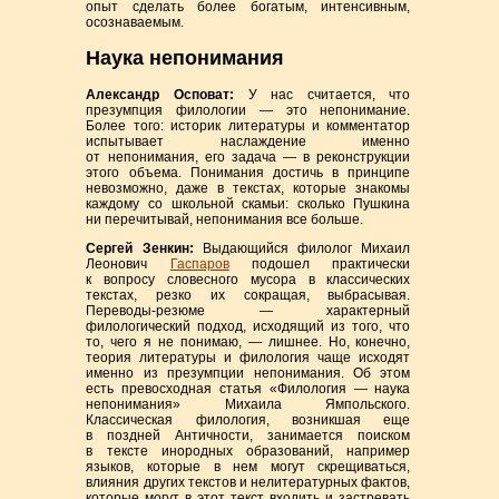
опыт сделать более богатым, интенсивным,
осознаваемым.
Наука непонимания
Александр Осповат:
У нас считается, что
презумпция филологии — это непонимание.
Более того: историк литературы и комментатор
испытывает наслаждение именно
от непонимания, его задача — в реконструкции
этого объема. Понимания достичь в принципе
невозможно, даже в текстах, которые знакомы
каждому со школьной скамьи: сколько Пушкина
ни перечитывай, непонимания все больше.
Сергей Зенкин:
Выдающийся филолог Михаил
Леонович
Гаспаров
подошел практически
к вопросу словесного мусора в классических
текстах, резко их сокращая, выбрасывая.
Переводы-резюме — характерный
филологический подход, исходящий из того, что
то, чего я не понимаю, — лишнее. Но, конечно,
теория литературы и филология чаще исходят
именно из презумпции непонимания. Об этом
есть превосходная статья «Филология — наука
непонимания» Михаила Ямпольского.
Классическая филология, возникшая еще
в поздней Античности, занимается поиском
в тексте инородных образований, например
языков, которые в нем могут скрещиваться,
влияния других текстов и нелитературных фактов,
которые могут в этот текст входить и застревать