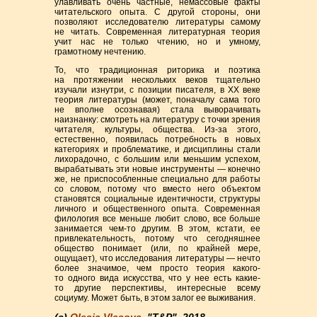
улавливать очень частные, немассовые факты
читательского опыта. С другой стороны, они
позволяют исследователю литературы самому
не читать. Современная литературная теория
учит нас не только чтению, но и умному,
грамотному нечтению.
То, что традиционная риторика и поэтика
на протяжении нескольких веков тщательно
изучали изнутри, с позиции писателя, в ХХ веке
теория литературы (может, поначалу сама того
не вполне осознавая) стала выворачивать
наизнанку: смотреть на литературу с точки зрения
читателя, культуры, общества. Из-за этого,
естественно, появилась потребность в новых
категориях и проблематике, и дисциплины стали
лихорадочно, с большим или меньшим успехом,
вырабатывать эти новые инструменты — конечно
же, не приспособленные специально для работы
со словом, потому что вместо него объектом
становятся социальные идентичности, структуры
личного и общественного опыта. Современная
филология все меньше любит слово, все больше
занимается чем-то другим. В этом, кстати, ее
привлекательность, потому что сегодняшнее
общество понимает (или, по крайней мере,
ощущает), что исследования литературы — нечто
более значимое, чем просто теория какого-
то одного вида искусства, что у нее есть какие-
то другие перспективы, интересные всему
социуму. Может быть, в этом залог ее выживания.