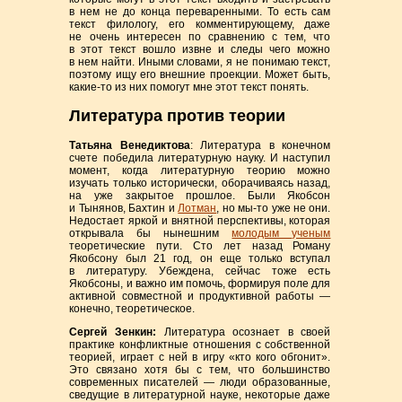
в нем не до конца переваренными. То есть сам
текст филологу, его комментирующему, даже
не очень интересен по сравнению с тем, что
в этот текст вошло извне и следы чего можно
в нем найти. Иными словами, я не понимаю текст,
поэтому ищу его внешние проекции. Может быть,
какие-то из них помогут мне этот текст понять.
Литература против теории
Татьяна Венедиктова
:
Литература в конечном
счете победила литературную науку. И наступил
момент, когда литературную теорию можно
изучать только исторически, оборачиваясь назад,
на уже закрытое прошлое. Были Якобсон
и Тынянов, Бахтин и
Лотман
, но
мы-то
уже не они.
Недостает яркой и внятной перспективы, которая
открывала бы нынешним
молодым ученым
теоретические пути. Сто лет назад Роману
Якобсону был 21 год, он еще только вступал
в литературу. Убеждена, сейчас тоже есть
Якобсоны, и важно им помочь, формируя поле для
активной совместной и продуктивной работы —
конечно, теоретическое.
Сергей Зенкин:
Литература осознает в своей
практике конфликтные отношения с собственной
теорией, играет с ней в игру «кто кого обгонит».
Это связано хотя бы с тем, что большинство
современных писателей — люди образованные,
сведущие в литературной науке, некоторые даже