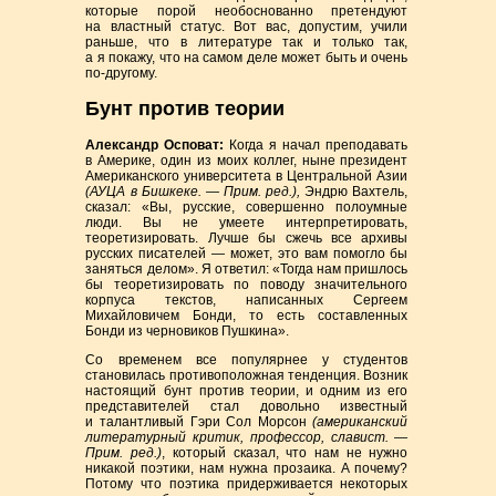
которые порой необоснованно претендуют
на властный статус. Вот вас, допустим, учили
раньше, что в литературе так и только так,
а я покажу, что на самом деле может быть и очень
по-другому.
Бунт против теории
Александр Осповат:
Когда я начал преподавать
в Америке, один из моих коллег, ныне президент
Американского университета в Центральной Азии
(АУЦА в Бишкеке. — Прим. ред.),
Эндрю Вахтель,
сказал: «Вы, русские, совершенно полоумные
люди. Вы не умеете интерпретировать,
теоретизировать. Лучше бы сжечь все архивы
русских писателей — может, это вам помогло бы
заняться делом». Я ответил: «Тогда нам пришлось
бы теоретизировать по поводу значительного
корпуса текстов, написанных Сергеем
Михайловичем Бонди, то есть составленных
Бонди из черновиков Пушкина».
Со временем все популярнее у студентов
становилась противоположная тенденция. Возник
настоящий бунт против теории, и одним из его
представителей стал довольно известный
и талантливый Гэри Сол Морсон
(американский
литературный критик, профессор, славист. —
Прим. ред.)
, который сказал, что нам не нужно
никакой поэтики, нам нужна прозаика. А почему?
Потому что поэтика придерживается некоторых