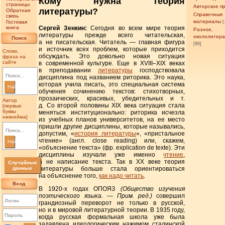
Кому нужна теория
страницы
Авторское п
литературы?
Обратная
Справочные
связь
материалы
Гостевая
[
Сергей Зенкин
:
Сегодня во всем мире теория
книга
Разное,
литературы прежде всего читательская,
окололитер
Поиск
а не писательская. Читатель — главная фигура
[86]
и источник всех проблем, которые приходится
Слово,
обсуждать. Это довольно новая ситуация
фраза на
сайте
в современной культуре. Еще в
XVIII–XIX
веках
в преподавании
литературы
господствовала
дисциплина под названием риторика. Это наука,
которая учила писать, это специальная система
Найти
обучения сочинению текстов: стихотворных,
прозаических, красивых, убедительных и т.
Автор
д. Со второй половины XIX века ситуация стала
[первые
буквы
меняться институционально: риторика исчезла
никнейма]
из учебных планов университетов, на ее место
пришли другие дисциплины, которые назывались,
допустим, «
история литературы
», «пристальное
чтение» (англ. close reading) или, скажем,
Найти
«объяснение текста» (фр. explication de texte). Эти
дисциплины изучали уже именно
чтение
,
а не написание текста. Так в XX веке теория
Случайные
литературы больше стала ориентироваться
данные
на объяснение того,
как надо читать
.
Вход
В 1920-х годах ОПОЯЗ
(Общество изучения
поэтического языка. — Прим. ред.)
совершил
грандиозный переворот не только в русской,
но и в мировой литературной теории. В 1935 году,
когда русская формальная школа уже была
задавлена идеологическим нажимом сталинской