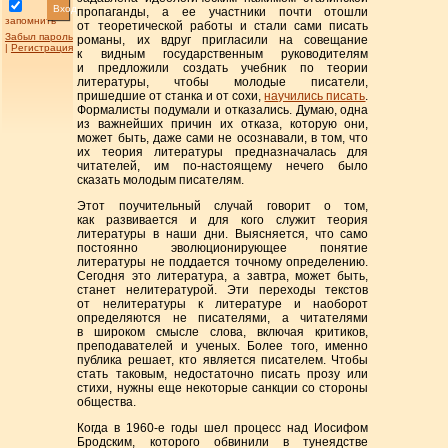
Вход
пропаганды, а ее участники почти отошли
запомнить
от теоретической работы и стали сами писать
Забыл пароль
романы, их вдруг пригласили на совещание
|
Регистрация
к видным государственным руководителям
и предложили создать учебник по теории
литературы, чтобы молодые писатели,
пришедшие от станка и от сохи,
научились писать
.
Формалисты подумали и отказались. Думаю, одна
из важнейших причин их отказа, которую они,
может быть, даже сами не осознавали, в том, что
их теория литературы предназначалась для
читателей, им по-настоящему нечего было
сказать молодым писателям.
Этот поучительный случай говорит о том,
как развивается и для кого служит теория
литературы в наши дни. Выясняется, что само
постоянно эволюционирующее понятие
литературы не поддается точному определению.
Сегодня это литература, а завтра, может быть,
станет нелитературой. Эти переходы текстов
от нелитературы к литературе и наоборот
определяются не писателями, а читателями
в широком смысле слова, включая критиков,
преподавателей и ученых. Более того, именно
публика решает, кто является писателем. Чтобы
стать таковым, недостаточно писать прозу или
стихи, нужны еще некоторые санкции со стороны
общества.
Когда в 1960-е годы шел процесс над Иосифом
Бродским, которого обвинили в тунеядстве