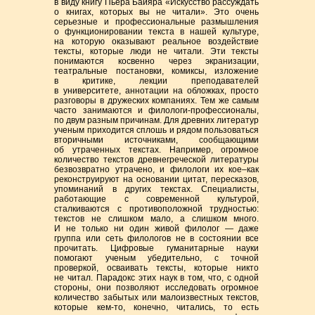
в виду книгу Пьера Байяра «Искусство рассуждать
о книгах, которых вы не читали». Это очень
серьезные и профессиональные размышления
о функционировании текста в нашей культуре,
на которую оказывают реальное воздействие
тексты, которые люди не читали. Эти тексты
понимаются косвенно через экранизации,
театральные постановки, комиксы, изложение
в критике, лекции преподавателей
в университете, аннотации на обложках, просто
разговоры в дружеских компаниях. Тем же самым
часто занимаются и
филологи-профессионалы
,
по двум разным причинам. Для древних литератур
ученым приходится сплошь и рядом пользоваться
вторичными источниками, сообщающими
об утраченных текстах. Например, огромное
количество текстов древнегреческой литературы
безвозвратно утрачено, и филологи их
кое–как
реконструируют на основании цитат, пересказов,
упоминаний в других текстах. Специалисты,
работающие с современной культурой,
сталкиваются с противоположной трудностью:
текстов не слишком мало, а слишком много.
И не только ни один живой филолог — даже
группа или сеть филологов не в состоянии все
прочитать. Цифровые гуманитарные науки
помогают ученым убедительно, с точной
проверкой, осваивать тексты, которые никто
не читал. Парадокс этих наук в том, что, с одной
стороны, они позволяют исследовать огромное
количество забытых или малоизвестных текстов,
которые кем-то, конечно, читались, то есть