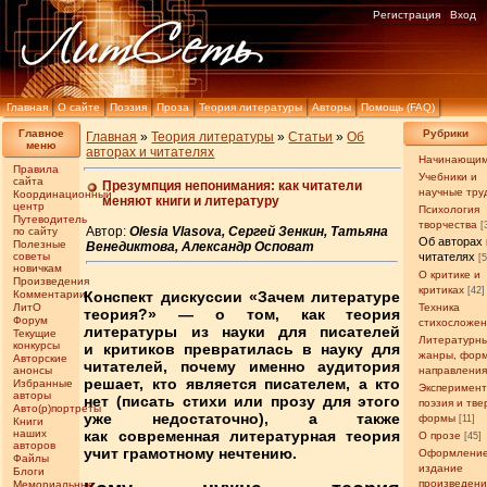
Регистрация
Вход
Главная
О сайте
Поэзия
Проза
Теория литературы
Авторы
Помощь (FAQ)
Главное
Рубрики
Главная
»
Теория литературы
»
Статьи
»
Об
меню
авторах и читателях
Начинающи
Правила
Учебники и
сайта
Презумпция непонимания: как читатели
научные тру
Координационный
меняют книги и литературу
центр
Психология
Путеводитель
творчества
[
Автор:
Olesia Vlasova, Сергей Зенкин, Татьяна
по сайту
Об авторах 
Полезные
Венедиктова, Александр Осповат
советы
читателях
[
новичкам
О критике и
Произведения
критиках
[42]
Комментарии
Конспект дискуссии «Зачем литературе
ЛитО
Техника
теория?» — о том, как теория
Форум
стихосложе
литературы из науки для писателей
Текущие
Литературн
конкурсы
и критиков превратилась в науку для
жанры, фор
Авторские
читателей, почему именно аудитория
анонсы
направлени
решает, кто является писателем, а кто
Избранные
Эксперимен
авторы
нет (писать стихи или прозу для этого
поэзия и тв
Авто(р)портреты
уже недостаточно), а также
формы
[11]
Книги
наших
как современная литературная теория
О прозе
[45]
авторов
учит грамотному нечтению.
Оформление
Файлы
издание
Блоги
произведен
Мемориальные