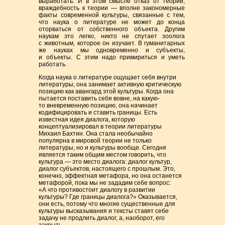
выработать. И в этом смысле отказ от теории,
враждебность к теории — вполне закономерные
факты современной культуры, связанные с тем,
что наука о литературе не может до конца
оторваться от собственного объекта. Другим
наукам это легко, никто не спутает зоолога
с животным, которое он изучает. В гуманитарных
же науках мы одновременно и субъекты,
и объекты. С этим надо примириться и уметь
работать.
Когда наука о литературе ощущает себя внутри
литературы, она занимает активную критическую
позицию как авангард этой культуры. Когда она
пытается поставить себя вовне, на какую-
то вневременную позицию, она начинает
кодифицировать и ставить границы. Есть
известная идея диалога, которую
концептуализировал в теории литературы
Михаил Бахтин. Она стала необычайно
популярна в мировой теории не только
литературы, но и культуры вообще. Сегодня
является таким общим местом говорить, что
культура — это место диалога: диалог культур,
диалог субъектов, настоящего с прошлым. Это,
конечно, эффектная метафора, но она останется
метафорой, пока мы не зададим себе вопрос:
«А что противостоит диалогу в развитии
культуры? Где границы диалога?» Оказывается,
они есть, потому что многие существенные для
культуры высказывания и тексты ставят себе
задачу не продлить диалог, а, наоборот, его
закрыть.