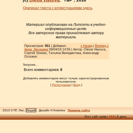
(с)
Olesia Vlasova
,
"T&P",
2018
Оригинал текста с иллюстрациями здесь
Материал опубликован на Литсети в учебно-
информационных целях.
Все авторские права принадлежат автору
материала.
Просмотров:
951
| Добавил:
« Назад
|
Вперед »
Анна_Лисицина
09/04/19 14:55 | Автор: Olesia Vlasova,
Сергей Зенкин, Татьяна Венедиктова, Александр
Осповат
Загрузка...
Всего комментариев:
0
Добавлять комментарии могут только зарегистрированные
пользователи.
[
Регистрация
|
Вход
]
2013 © ПГ, Лис,
Леший
Дизайн © Koterina
Правила сайта
Этот сайт живет
4941
-й день