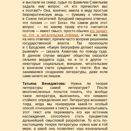
и выслали на север, судья по фамилии Савельева
задала ему вопрос: «А кто причислил вас
к поэтам?» Она, конечно, имела в виду простую
бюрократическую вещь — бумажку о членстве
в Союзе писателей. Бродский смущенно отвечал,
что поэзия — «от Бога». На самом деле этот
вопрос — по какому праву кто-то считается
поэтом — имеет смысл, просто обычно
его задает
не суд, а читательская публика
, и она же сама
на него отвечает, причем часто вопреки решениям
государственной власти. Так произошло
и с Бродским. «Какую биографию делают нашему
рыжему!» — сказала Ахматова по поводу суда.
В данном случае вердикт общества оказался
сильнее вердикта суда, но и то и другое —
некоторые социальные, внешние, читательские
в конечном счете суждения о тексте. Все мы
занимаемся созданием литературы, даже если
сами ничего не пишем.
Татьяна Венедиктова
:
Нужна ли теория
литературы самой литературе? После
многочисленных попыток понять, что вообще
такое литература, выяснилось, что никакого
стойкого определения нет. Литература возникает
тогда, когда мы генерируем какой-то особый
способ отношения к тексту, начинаем испытывать
этот текст или переживать его как источник
наслаждения, способного стать предметом
дальнейшей смысловой разработки. То есть по-
настоящему теория литературы нужна нам в той
мере, в какой она позволяет наш изначальный