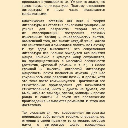
преподают в университетах. Уж
они-то
знают, что
такое наука о литературе. Поэтому отношения
литературы и науки часто оказываются
конфликтными.
Классическая эстетика XIX века и теория
литературы XX столетия приложили грандиозные
усилия для разработки теории жанров,
их классификации, построения сложных
изысканных таблиц и генеалогических систем,
объяснений того, что значит каждый жанр, какова
его генетическая и смысловая память, по Бахтину.
И тут вдруг выясняется, что современная
литература все больше обходится без понятия
жанра. Конечно, в культуре жанр сохраняется,
но преимущественно в массовой словесности
(детектив, «розовый роман» и т. п.). В более
сложной и высокой авторской литературе
жанровость почти полностью исчезла. Для нас
сохранилось еще различие поэзии и прозы, хотя
это тоже часто комбинируется. Практически все
стихотворные произведения уже называются
стихотворением, никто и думать не думает, что
были какие-то там оды, элегии, баллады и прочие
рондо и сонеты. А почти все прозаические
произведения называются романами. И этого нам
достаточно.
Так оказывается, что современная литература
переиграла собственную теорию, опередила ее,
отменив в своей практике те категории, которые
наука о литературе долго изощрялась