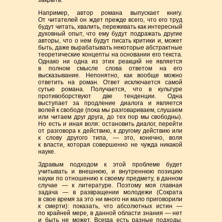
Например, автор романа выпускает книгу.
От читателей он ждет прежде всего, что его труд
будут читать, хвалить, переживать как интересный
духовный опыт, что ему будут подражать другие
авторы, что о нем будут писать критики и, может
быть, даже вырабатывать некоторые абстрактные
теоретические концепты на основании его текста.
Однако ни одна из этих реакций не является
в полном смысле слова ответом на его
высказывание. Непонятно, как вообще можно
ответить на роман. Ответ исключается самой
сутью романа. Получается, что в культуре
противоборствуют две тенденции. Одна
выступает за продление диалога и является
волей к свободе (пока мы разговариваем, слушаем
или читаем друг друга, до тех пор мы свободны).
Но есть и иная воля: остановить диалог, перейти
от разговора к действию, к другому действию или
к слову другого типа, — это, конечно, воля
к власти, которая совершенно не чужда никакой
науке.
Здравым подходом к этой проблеме будет
учитывать и внешнюю, и внутреннюю позицию
науки по отношению к своему предмету, в данном
случае — к литературе. Поэтому моя главная
задача — в развращении молодежи (Сократа
в свое время за это ни много ни мало приговорили
к смерти): показать, что абсолютных истин —
по крайней мере, в данной области знания — нет
и быть не может. Всегда есть разные подходы,