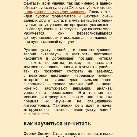
фантастически удачна, так как именно в данной
области русская культура ХХ века глубоко и сильно
оплодотворила культуру мировую
. Оказывается,
идеи русских формалистов и Бахтина, очень
далеких друг от друга, и в чуть меньшей степени
русских структуралистов прекрасно усваиваются
на Западе, очень интересуют науку во всем мире.
Разумеется, они перетолковываются
до неузнаваемости и искажаются, но главное —
они нужны мировой культуре.
Русская культура вообще и наша сегодняшняя
теория литературы в частности постоянно
находятся в догоняющей позиции, которая
в
чем-то
неприятна, потому что вызывает
комплекс неполноценности, а в
чем-то
и удобна,
так как позволяет смотреть на авангард
с некоторой дистанции. Передовые течения,
которые на самом деле сильнее всего
в западной — точнее, американской — науке,
конечно, заслуживают внимания, анализа,
усвоения и продолжения. Эти течения все
меньше интересуются словом как таковым,
предмет их изучения не специфически
литературный. Фактически речь идет о науке,
которую не очень точно называют культурологией,
cultural studies.
Как научиться не-читать
Сергей Зенкин:
Ставя вопрос о нечтении, я имею