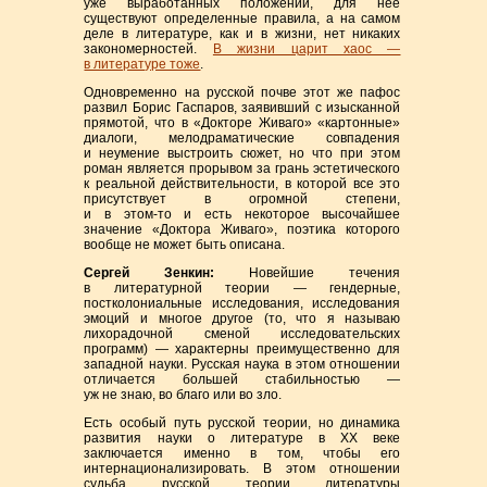
уже выработанных положений, для нее
существуют определенные правила, а на самом
деле в литературе, как и в жизни, нет никаких
закономерностей.
В жизни царит хаос —
в литературе тоже
.
Одновременно на русской почве этот же пафос
развил Борис Гаспаров, заявивший с изысканной
прямотой, что в «Докторе Живаго» «картонные»
диалоги, мелодраматические совпадения
и неумение выстроить сюжет, но что при этом
роман является прорывом за грань эстетического
к реальной действительности, в которой все это
присутствует в огромной степени,
и в
этом-то
и есть некоторое высочайшее
значение «Доктора Живаго», поэтика которого
вообще не может быть описана.
Сергей Зенкин:
Новейшие течения
в литературной теории — гендерные,
постколониальные исследования, исследования
эмоций и многое другое (то, что я называю
лихорадочной сменой исследовательских
программ) — характерны преимущественно для
западной науки. Русская наука в этом отношении
отличается большей стабильностью —
уж не знаю, во благо или во зло.
Есть особый путь русской теории, но динамика
развития науки о литературе в ХХ веке
заключается именно в том, чтобы его
интернационализировать. В этом отношении
судьба русской теории литературы