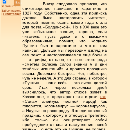
Вход
Внизу следовала приписка, что
запомнить
стихотворение написано в карантине в
Забыл пароль
1827 году. Собственно, одна эта приписка
|
Регистрация
должна была насторожить читателя,
который помнит, осень какого года стала
для поэта «Болдинской». Но в XXI веке это
уже избыточное знание, хорошо, если
читатель, пусть даже и с высшими
образованиями, помнит, что когда-то
Пушкин был в карантине и что-то там
написал. Дальше мы переводим взгляд на
сам текст и настораживаемся ещё больше
— от рифм, от слов, от всего этого ряда
«сметём болезнь силой знаний // и дни
тяжёлых испытаний» и прочего праздника
весны. Довольно быстро... Нет, небыстро,
чуть не неделя. А это для страны, в которой
«Пушкин — наше всё» — это очень долгий
срок. Итак, через несколько дней
выяснилось, что автор стихов живёт в
Казахстане, и предваряет эти строки
так
:
«Салам алейкум, честной народ! Как
говорится, коронавирус — коронавирусом,
а Наурыз по распорядку. Это единственный
праздник, к которому я отношусь трепетно,
ибо только он олицетворяет собой
пробуждение от сна и наступление новой
жизни». То есть это не Пушкин, не холера,