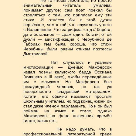
Не то чтобы любитель, но просто
внимательный читатель Гумилёва,
понимает другое: сам поэт поехал бы
стреляться с тем, кто приписал ему эти
стихи. И отнёсся бы к этой дуэли
серьёзнее, чем к той, что случилось у него
с Волошиным. Что за рифма «год // берёг»,
да и остальное — срам один. Кстати, о той
дуэли — мистификация с Черубиной де
Габриак тем была хороша, что стихи
Черубины были равны стихам поэтессы
Дмитриевой.
Нет, случались и удачные
мистификации — Джеймс Макферсон
издал поэмы кельтского барда Оссиана
(жившего в III веке), якобы переведённые
им с гэльского. Но Макферсон был
незаурядный человек, не так уж
поверхностно владевший материалом.
Кстати, его обычно называют простым
школьным учителем, но под конец жизни он
стал даже членом парламента. Но и он был
пойман на языке и стиле, однако
Макферсон на фоне нынешних времён
гигант, каких нет.
Не надо думать, что в
профессиональной литературной среде