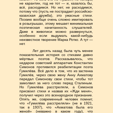
не карантин, год не тот — и, казалось бы,
всё, расходимся. Но нет, не расходимся,
потому что (пусть не пострадает российско-
казахская дружба), это ужасные стихи.
Поэзию вообще очень сложно имитировать
в розыгрышах, этому мешает минимальная
поэтическая начитанность слушателей.
Даже в живописи можно развернуться,
особенно если выдумать какой-нибудь
неизвестное творение Марка Ротко. А тут —
нет.
Лет десять назад была чуть менее
показательная история со стихами давно
мёртвых поэтов. Рассказывалось, что
недаром советский аппаратчик Константин
Симонов противился реабилитации поэта
Гумилёва. Всё дело в том, что из застенка
Гумилёв, через свою жену Анну Ахматову
передал Симонову свои стихи, чтобы тот
замолвил за него слово перед Сталиным.
Но Гумилёва расстреляли, а Симонов
присвоил стихи и назвав их «Жди меня»,
получил через это всенародное признание.
Опять же, современный человек помнит,
что «Гумилёва расстреляли» (не в 1921,
так в 1937), что «Ахматова была его
женой» (неважно в каком году), что