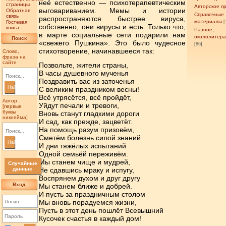
неё естественно — психотерапевтическим
страницы
Авторское п
выговариванием. Мемы и истории
Обратная
Справочные
связь
распространяются быстрее вируса,
материалы
Гостевая
[
собственно, они вирусы и есть. Только что,
книга
Разное,
в марте социальные сети подарили нам
окололитер
Поиск
«свежего Пушкина». Это было чудесное
[86]
стихотворение, начинавшееся так:
Слово,
фраза на
сайте
Позвольте, жители страны,
В часы душевного мученья
Поздравить вас из заточенья
Найти
С великим праздником весны!
Всё утрясётся, всё пройдёт,
Автор
Уйдут печали и тревоги,
[первые
буквы
Вновь станут гладкими дороги
никнейма]
И сад, как прежде, зацветёт.
На помощь разум призовём,
Сметём болезнь силой знаний
Найти
И дни тяжёлых испытаний
Одной семьёй переживём.
Мы станем чище и мудрей,
Случайные
данные
Не сдавшись мраку и испугу,
Воспрянем духом и друг другу
Вход
Мы станем ближе и добрей.
И пусть за праздничным столом
Мы вновь порадуемся жизни,
Пусть в этот день пошлёт Всевышний
Кусочек счастья в каждый дом!