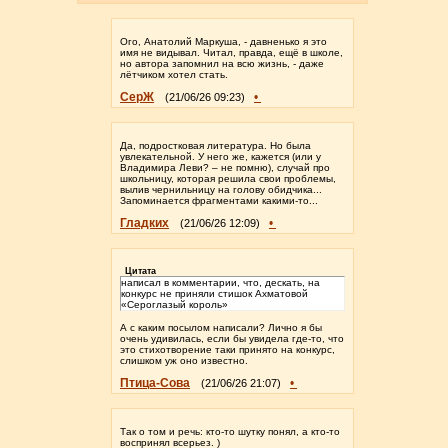
Ого, Анатолий Маркуша, - давненько я это
имя не видывал. Читал, правда, ещё в школе,
но автора запомнил на всю жизнь, - даже
лётчиком хотел стать.
СерЖ
•
(21/06/26 09:23)
Да, подростковая литература. Но была
увлекательной. У него же, кажется (или у
Владимира Леви? – не помню), случай про
школьницу, которая решила свои проблемы,
вылив чернильницу на голову обидчика...
Запоминается фрагментами какими-то...
Гладких
•
(21/06/26 12:09)
Цитата
написал в комментарии, что, дескать, на
конкурс не приняли стишок Ахматовой
«Сероглазый король»
А с каким посылом написали? Лично я бы
очень удивилась, если бы увидела где-то, что
это стихотворение таки принято на конкурс,
слишком уж оно известно.
Птица-Сова
•
(21/06/26 21:07)
Так о том и речь: кто-то шутку понял, а кто-то
воспринял всерьез. )