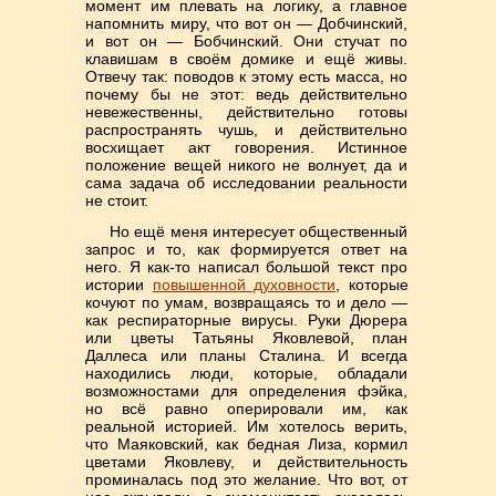
момент им плевать на логику, а главное
напомнить миру, что вот он — Добчинский,
и вот он — Бобчинский. Они стучат по
клавишам в своём домике и ещё живы.
Отвечу так: поводов к этому есть масса, но
почему бы не этот: ведь действительно
невежественны, действительно готовы
распространять чушь, и действительно
восхищает акт говорения. Истинное
положение вещей никого не волнует, да и
сама задача об исследовании реальности
не стоит.
Но ещё меня интересует общественный
запрос и то, как формируется ответ на
него. Я как-то написал большой текст про
истории
повышенной духовности
, которые
кочуют по умам, возвращаясь то и дело —
как респираторные вирусы. Руки Дюрера
или цветы Татьяны Яковлевой, план
Даллеса или планы Сталина. И всегда
находились люди, которые, обладали
возможностами для определения фэйка,
но всё равно оперировали им, как
реальной историей. Им хотелось верить,
что Маяковский, как бедная Лиза, кормил
цветами Яковлеву, и действительность
проминалась под это желание. Что вот, от