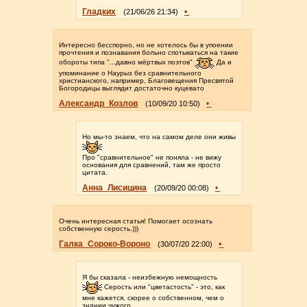
Гладких
•
(21/06/26 21:34)
Интересно бесспорно, но не хотелось бы в упоении
прочтения и познавания больно спотыкаться на такие
обороты типа "...давно мёртвых поэтов"
Да и
упоминание о Наурыз без сравнительного
христианского, например, Благовещения Пресвятой
Богородицы выглядит достаточно куцевато
Александр_Козлов
•
(10/09/20 10:50)
Но мы-то знаем, что на самом деле они живы
Про "сравнительное" не поняла - не вижу
основания для сравнений, там же просто
цитата.
Анна_Лисицина
•
(20/09/20 00:08)
Очень интересная статья! Помогает осознать
собственную серость.)))
Галка_Сороко-Вороно
•
(30/07/20 22:00)
Я бы сказала - неизбежную немощность
Серость или "цветастость" - это, как
мне кажется, скорее о собственном, чем о
знании чужого.