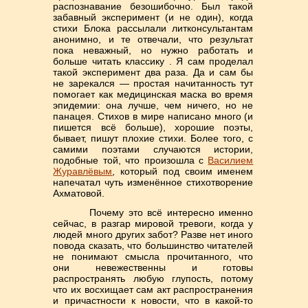
распознавание безошибочно. Был такой
забавный эксперимент (и не один), когда
стихи Блока рассылали литконсультантам
анонимно, и те отвечали, что результат
пока неважный, но нужно работать и
больше читать классику . Я сам проделал
такой эксперимент два раза. Да и сам бы
не зарекался — простая начитанность тут
помогает как медицинская маска во время
эпидемии: она лучше, чем ничего, но не
панацея. Стихов в мире написано много (и
пишется всё больше), хорошие поэты,
бывает, пишут плохие стихи. Более того, с
самими поэтами случаются истории,
подобные той, что произошла с
Василием
Журавлёвым
, который под своим именем
напечатал чуть изменённое стихотворение
Ахматовой.
Почему это всё интересно именно
сейчас, в разгар мировой тревоги, когда у
людей много других забот? Разве нет иного
повода сказать, что большинство читателей
не понимают смысла прочитанного, что
они невежественны и готовы
распространять любую глупость, потому
что их восхищает сам акт распространения
и причастности к новости, что в какой-то