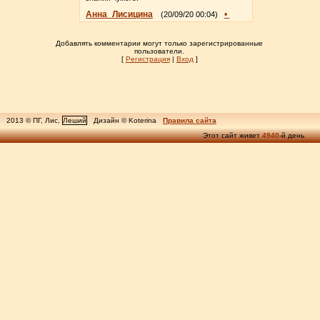
Анна_Лисицина
•
(20/09/20 00:04)
Добавлять комментарии могут только зарегистрированные
пользователи.
[
Регистрация
|
Вход
]
2013 © ПГ, Лис,
Леший
Дизайн © Koterina
Правила сайта
Этот сайт живет
4940
-й день