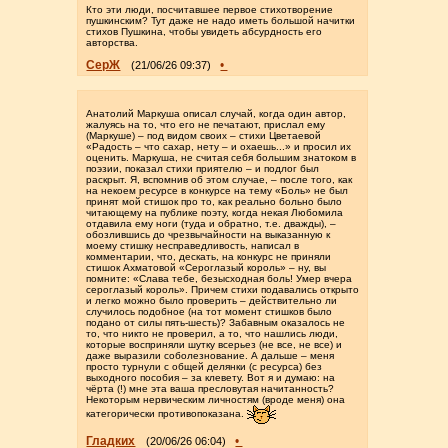
Кто эти люди, посчитавшее первое стихотворение
пушкинским? Тут даже не надо иметь большой начитки
стихов Пушкина, чтобы увидеть абсурдность его
авторства.
СерЖ
•
(21/06/26 09:37)
Анатолий Маркуша описал случай, когда один автор,
жалуясь на то, что его не печатают, прислал ему
(Маркуше) – под видом своих – стихи Цветаевой
«Радость – что сахар, нету – и охаешь...» и просил их
оценить. Маркуша, не считая себя большим знатоком в
поэзии, показал стихи приятелю – и подлог был
раскрыт. Я, вспомнив об этом случае, – после того, как
на некоем ресурсе в конкурсе на тему «Боль» не был
принят мой стишок про то, как реально больно было
читающему на публике поэту, когда некая Любомила
отдавила ему ноги (туда и обратно, т.е. дважды), –
обозлившись до чрезвычайности на выказанную к
моему стишку несправедливость, написал в
комментарии, что, дескать, на конкурс не приняли
стишок Ахматовой «Сероглазый король» – ну, вы
помните: «Слава тебе, безысходная боль! Умер вчера
сероглазый король». Причем стихи подавались открыто
и легко можно было проверить – действительно ли
случилось подобное (на тот момент стишков было
подано от силы пять-шесть)? Забавным оказалось не
то, что никто не проверил, а то, что нашлись люди,
которые восприняли шутку всерьез (не все, не все) и
даже выразили соболезнование. А дальше – меня
просто турнули с общей делянки (с ресурса) без
выходного пособия – за клевету. Вот я и думаю: на
чёрта (!) мне эта ваша пресловутая начитанность?
Некоторым нервическим личностям (вроде меня) она
категорически противопоказана.
Гладких
•
(20/06/26 06:04)