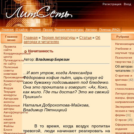
Регистрация
Вход
Главная
О сайте
Поэзия
Проза
Теория литературы
Авторы
Помощь (FAQ)
Главное
Рубрики
Главная
»
Теория литературы
»
Статьи
»
Об
меню
авторах и читателях
Начинающи
Правила
Учебники и
сайта
Начитанность
научные тру
Координационный
центр
Психология
Автор:
Владимир Березин
Путеводитель
творчества
[
по сайту
Об авторах 
Полезные
советы
читателях
[
...И вот утром, когда Александра
новичкам
О критике и
Фёдоровна кофие пьёт, царь-супруг ей
Произведения
критиках
[42]
Комментарии
свою бумажку подсовывает под блюдечко.
ЛитО
Техника
Она это прочитала и говорит: «Ах, Коко,
Форум
стихосложе
как мило. Где ты достал? Это же свежий
Текущие
Литературн
конкурсы
Пушкин!»
жанры, фор
Авторские
анонсы
направлени
Наталья Доброхотова-Майкова,
Избранные
Эксперимен
авторы
Владимир Пятницкий
поэзия и тв
Авто(р)портреты
формы
[11]
Книги
наших
О прозе
[45]
авторов
Оформление
В то время, когда воздух пропитан
Файлы
издание
Блоги
тревогой, люди начинают реагировать на
произведен
Мемориальные