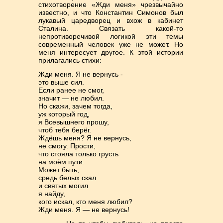
стихотворение «Жди меня» чрезвычайно
известно, и что Константин Симонов был
лукавый царедворец и вхож в кабинет
Сталина. Связать какой-то
непротиворечивой логикой эти темы
современный человек уже не может. Но
меня интересует другое. К этой истории
прилагались стихи:
Жди меня. Я не вернусь -
это выше сил.
Если ранее не смог,
значит — не любил.
Но скажи, зачем тогда,
уж который год,
я Всевышнего прошу,
чтоб тебя берёг.
Ждёшь меня? Я не вернусь,
не смогу. Прости,
что стояла только грусть
на моём пути.
Может быть,
средь белых скал
и святых могил
я найду,
кого искал, кто меня любил?
Жди меня. Я — не вернусь!