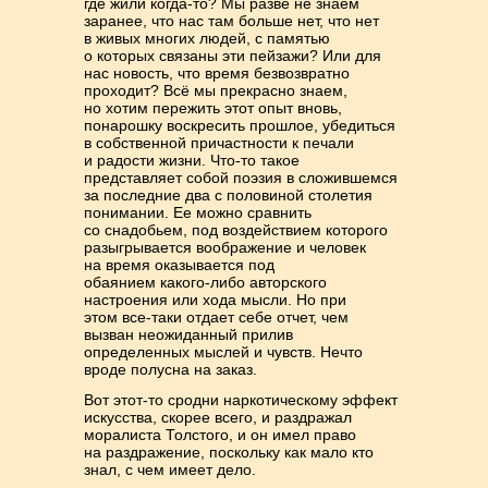
где жили когда-то? Мы разве не знаем
заранее, что нас там больше нет, что нет
в живых многих людей, с памятью
о которых связаны эти пейзажи? Или для
нас но­вость, что время безвозвратно
проходит? Всё мы прекрасно знаем,
но хотим пережить этот опыт вновь,
понарошку воскресить прошлое, убедиться
в соб­ствен­ной причастности к печали
и радости жизни. Что-то такое
представляет собой поэзия в сложившемся
за последние два с половиной столетия
понима­нии. Ее можно сравнить
со снадобьем, под воздействием которого
разыгрыва­ется воображение и человек
на время оказывается под
обаянием какого-либо авторского
настроения или хода мысли. Но при
этом все-таки отдает себе от­чет, чем
вызван неожиданный прилив
определенных мыслей и чувств. Нечто
вроде полусна на заказ.
Вот этот-то сродни наркотическому эффект
искусства, скорее всего, и раздра­жал
моралиста Толстого, и он имел право
на раздражение, поскольку как мало кто
знал, с чем имеет дело.