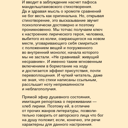
И вводит в заблуждение насчет па­фоса
мандельштамовского стихотворения.
Да и здравая мысль о хромоте срав­нений
не бог весть как оригинальна. Но, открывая
стихотворение, это высказы­вание звучит
психологически достоверно и поэтому
проникновенно. Мы тотчас полу­чаем ключ
к настроению лирического героя, человека,
выби­того из колеи, ози­рающегося на новом
месте, уговаривающего себя смириться
с положением ве­щей и погруженного
во внутренний монолог, начала которого
мы не застали. «Не сравнивай: живу­щий
несравним». И именно таким мгно­вен­­ным
включе­ни­ем в бормотание на ходу
и достигается эффект присутствия, почти
перево­пло­щения. И чуткий читатель, даже
не зная, что стихи написаны ссыльным,
рас­слышит ноту неприкаянности
и неблагополучия.
Прямой эфир душевного состояния,
имитация репортажа о переживании —
хлеб лирики. Поэтому ей, в отличие
от прочих жанров литературы, позволи­
тельно говорить от авторского лица что бог
на душу положит, если, конечно, эти речи
характерны для данного настроения.