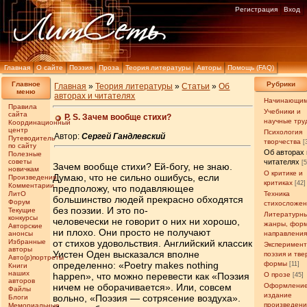
Регистрация
Вход
Главная
О сайте
Поэзия
Проза
Теория литературы
Авторы
Помощь (FAQ)
Главное
Рубрики
Главная
»
Теория литературы
»
Статьи
»
Об
меню
авторах и читателях
Начинающи
Правила
Учебники и
сайта
P. S. Зачем вообще стихи?
научные тру
Координационный
центр
Психология
Автор:
Сергей Гандлевский
Путеводитель
творчества
[
по сайту
Об авторах 
Полезные
советы
читателях
[
Зачем вообще стихи? Ей-богу, не знаю.
новичкам
О критике и
Думаю, что не сильно ошибусь, если
Произведения
критиках
[42]
Комментарии
предположу, что подавляющее
ЛитО
Техника
большинство людей прекрасно обходятся
Форум
стихосложе
без поэзии. И это по-
Текущие
Литературн
конкурсы
человечески не говорит о них ни хорошо,
жанры, фор
Авторские
ни плохо. Они просто не получают
анонсы
направлени
Избранные
от стихов удовольствия. Английский классик
Эксперимен
авторы
Уистен Оден высказался вполне
поэзия и тв
Авто(р)портреты
определенно: «Poetry makes nothing
формы
[11]
Книги
наших
happen», что можно пе­ре­вести как «Поэзия
О прозе
[45]
авторов
ничем не оборачивается». Или, совсем
Оформление
Файлы
издание
вольно, «Поэ­зия — сотрясение воздуха».
Блоги
произведен
Мемориальные