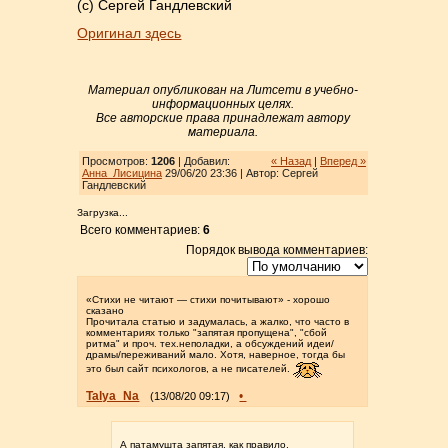
(с) Сергей Гандлевский
Оригинал здесь
Материал опубликован на Литсети в учебно-
информационных целях.
Все авторские права принадлежат автору
материала.
Просмотров:
1206
| Добавил:
« Назад
|
Вперед »
Анна_Лисицина
29/06/20 23:36 | Автор: Сергей
Гандлевский
Загрузка...
Всего комментариев:
6
Порядок вывода комментариев:
«Стихи не читают — стихи почитывают» - хорошо
сказано
Прочитала статью и задумалась, а жалко, что часто в
комментариях только "запятая пропущена", "сбой
ритма" и проч. тех.неполадки, а обсуждений идеи/
драмы/переживаний мало. Хотя, наверное, тогда бы
это был сайт психологов, а не писателей.
Talya_Na
•
(13/08/20 09:17)
А патамушта запятая, как правило,