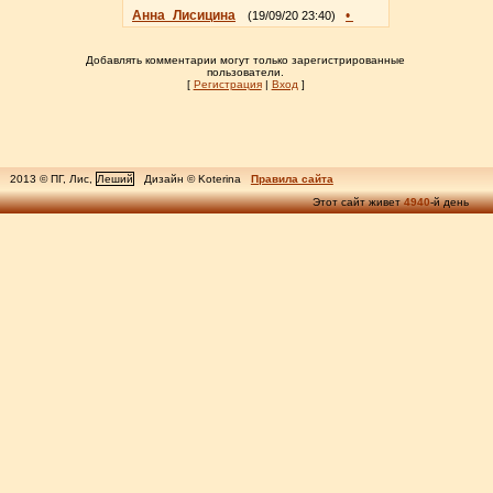
Анна_Лисицина
•
(19/09/20 23:40)
Добавлять комментарии могут только зарегистрированные
пользователи.
[
Регистрация
|
Вход
]
2013 © ПГ, Лис,
Леший
Дизайн © Koterina
Правила сайта
Этот сайт живет
4940
-й день