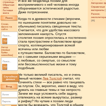
И все же безделица поэзии для
страницы
Авторское п
восприимчивого к ней че­ловека иногда
Обратная
Справочные
связь
оборачивается эстетической радостью.
материалы
Гостевая
[
Даже потрясе­нием.
книга
Разное,
окололитер
Поиск
Когда-то в древности стихами (впрочем,
[86]
по нынешним понятиям довольно не­
Слово,
обычными) писались священные тексты.
фраза на
сайте
Считается, что для удобства мас­сово­го
запоминания наизусть. Спустя
столетия поэзия опростилась и постепен­но
стала пристрастием и баловством вроде
Найти
спорта, коллекциониро­вания всякой
Автор
всячины или любви
[первые
к путешествиям. Баловство-то баловством,
буквы
никнейма]
но с самыми серьезными вещами —
с любовью, со смертью, со смыслом
или бессмысленно­стью жизни и тому
Найти
подобным.
Не только великий писатель, но и очень
Случайные
умный человек
Лев Толстой
считал, что
данные
сочинять стихи — все равно что танцевать
за плугом. Он, вероятно, имел в виду, что
Вход
думать на главные темы и так непросто.
Зачем же еще усложнять себе задачу,
отвлекаясь на всякие выкрутасы, размер
и рифму? Но чуткие к поэ­­зии люди
могли бы возразить, что Толстой в общем