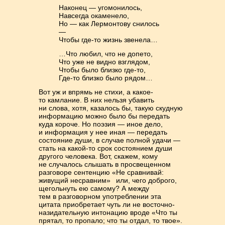
Наконец — угомонилось,
Навсегда окаменело,
Но — как Лермонтову снилось
—
Чтобы где-то жизнь звенела…
…Что любил, что не допето,
Что уже не видно взглядом,
Чтобы было близко где-то,
Где-то близко было рядом…­­­
Вот уж и впрямь не стихи, а какое-
то камлание. В них нельзя убавить
ни слова, хотя, казалось бы, такую скудную
информацию можно было бы передать
куда короче. ­­Но поэзия — иное дело,
и информация у нее иная — передать
состояние души, в случае полной удачи —
стать на какой-то срок состоянием души
дру­го­го человека. Вот, скажем, кому
не случалось слышать в просвещенном
разго­воре сентенцию «Не сравнивай:
живущий несравним»
или, чего доброго,
ще­голь­нуть ею самому? А между
тем в разговорном употреблении эта
цитата при­обретает чуть ли не восточно-
назидательную интонацию вроде «Что ты
пря­тал, то пропало; что ты отдал, то твое».