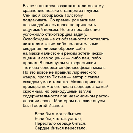
Выше я пытался возражать толстовскому
сравнению поэзии с танцем за плу­гом.
Сейчас я собираюсь Толстому
поддакивать. Со времен романтизма
поэзия добилась права не приносить
ощутимой пользы. Но это послабление
услож­нило стихотворцам задачу.
Освобожденные от обязанности поставлять
чита­телям какие-либо положительные
сведения, лирики обрекли себя
на максима­листский режим эстетической
оценки и самооценки — либо пан, либо
пропал. В помянутом четверостишии
Тютчева содержится философская мысль.
Но это вовсе не правило лирического
жанра, просто Тютчев — автор с таким
складом ума и таланта. Можно привести
примеры немалого числа шедевров, самый
скром­­ный, но равнодушный взгляд
содержательности при неэкономном рас­хо­
довании слова. Мастером на такие опусы
был Георгий Иванов.
Если бы я мог забыться,
Если бы, что так устало,
Перестало сердце биться,
Сердце биться перестало,