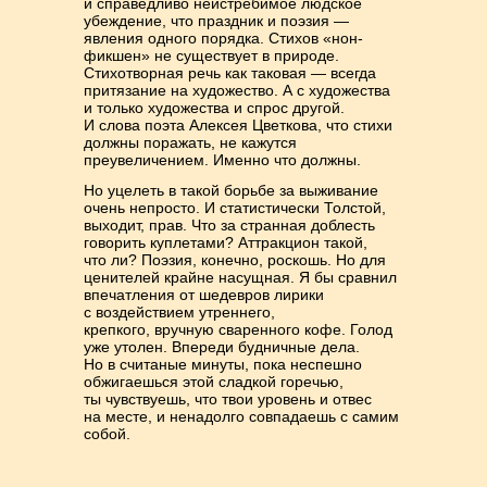
и справедливо неистребимое людское
убеждение, что празд­ник и поэ­зия —
явления одного порядка. Стихов «нон-
фикшен» не существует в при­роде.
Стихотворная речь как таковая — всегда
притязание на художество. А с художе­ства
и только художества и спрос другой.
И слова поэта Алексея Цветкова, что стихи
должны поражать, не кажутся
преувеличением. Именно что должны.
Но уцелеть в такой борьбе за выживание
очень непросто. И статистически Тол­стой,
выходит, прав. Что за странная доблесть
говорить куплетами? Аттрак­цион такой,
что ли? Поэзия, конечно, роскошь. Но для
ценителей крайне на­сущная. Я бы сравнил
впечатления от шедевров лирики
с воздейст­вием утрен­него,
крепкого, вручную сваренного кофе. Голод
уже утолен. Впе­реди буднич­ные дела.
Но в считаные минуты, пока неспешно
обжигаешься этой сладкой горечью,
ты чувствуешь, что твои уровень и отвес
на месте, и ненадолго совпа­даешь с самим
собой.