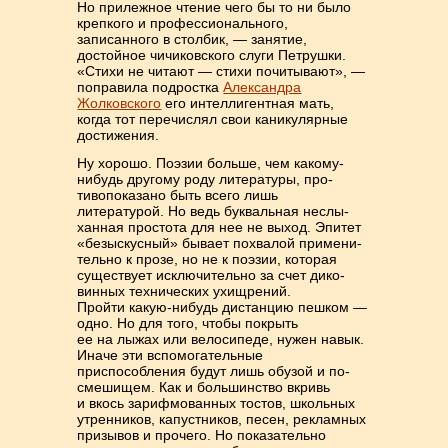
Но прилежное чтение чего бы то ни было
крепкого и про­фессио­наль­ного,
записанного в столбик, — занятие,
достойное чичиковского слуги Петрушки.
«Стихи не читают — стихи почитывают», —
поправила под­ростка
Александра
Жолковского
его интеллигентная мать,
когда тот пере­чис­лял свои каникулярные
достижения.
Ну хорошо. Поэзии больше, чем какому-
нибудь другому роду литературы, про­
тивопоказано быть всего лишь
литературой. Но ведь буквальная неслы­
ханная простота для нее не выход. Эпитет
«безыскусный» бывает похвалой примени­
тельно к прозе, но не к поэзии, которая
существует исключительно за счет ди­ко­
винных технических ухищрений.
Пройти какую-нибудь дистан­цию пеш­ком —
одно. Но для того, чтобы покрыть
ее на лыжах или велосипеде, нужен навык.
Иначе эти вспомогательные
приспособления будут лишь обузой и по­
смешищем. Как и большинство вкривь
и вкось зарифмованных тостов, школь­ных
утренников, капустников, песен, рекламных
призывов и прочего. Но пока­за­тельно