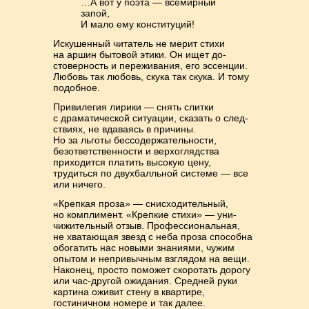
…А вот у поэта — всемирный
запой,
И мало ему конституций!
Искушенный читатель не мерит стихи
на аршин бытовой этики. Он ищет до­
стоверность и переживания, его эссенции.
Любовь так любовь, скука так скука. И тому
подобное.
Привилегия лирики — снять слитки
с драматической ситуации, сказать о след­
ствиях, не вдаваясь в причины.
Но за льготы бессодержательности,
безответ­ственности и верхоглядства
приходится платить высокую цену,
трудиться по двух­балльной системе — все
или ничего.
«Крепкая проза» — снисходительный,
но комплимент. «Крепкие стихи» — уни­
чижительный отзыв. Профессиональная,
не хватающая звезд с неба проза спо­собна
обогатить нас новыми знаниями, чужим
опытом и непривычным взгля­дом на вещи.
Наконец, просто поможет скоротать дорогу
или час-другой ожи­дания. Средней руки
картина оживит стену в квартире,
гостиничном но­мере и так далее.