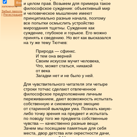
Вход
и целом прав. Возь­мем для примера такое
запомнить
философское суждение: объективный мир
Забыл пароль
и человече­ское мышление имеют
|
Регистрация
принципиально разные начала, поэтому
все попытки осмыслить устройство
мироздания тщетны. Суждение как
суждение, глубокое и горькое. Его можно
принять к сведению. Но вот как высказался
на ту же тему Тютчев:
Природа — сфинкс.
И тем она верней
Своим искусом мучит чело­века,
Что, может статься, никакой
от века
Загадки нет и не было у ней.
Для чувствительного читателя эти четыре
строки тотчас сделают отвлеченное
философское предположение личным
переживанием, дают возможность испы­тать
собственную и сиюминутную эмоцию
от старинной выкладки ума. По­знать какую-
либо точку зрения на предмет и испытать
по поводу того же пред­мета собственные
чувства — качественно разные вещи.
Зачем мы посе­щаем памятные для себя
места, двор детства или окрестности дачи,