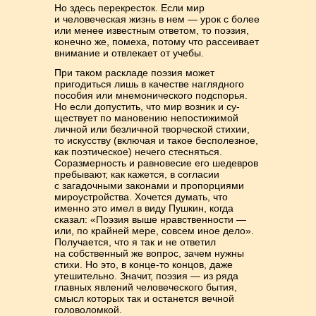
Но здесь перекресток. Если мир
и человеческая жизнь в нем — урок с более
или менее известным ответом, то поэзия,
конечно же, помеха, потому что рассеивает
внимание и отвлекает от учебы.
При таком раскладе поэзия может
пригодиться лишь в качестве наглядного
по­со­бия или мнемонического подспорья.
Но если допустить, что мир возник и су­
ществует по мановению непостижимой
личной или безличной творческой стихии,
то искусству (включая и такое бесполезное,
как поэтическое) нечего стесняться.
Соразмерность и равновесие его шедевров
пребывают, как кажется, в согласии
с загадочными законами и пропорциями
мироустройства. Хочется думать, что
именно это имел в виду Пушкин, когда
сказал: «Поэзия выше нрав­ст­венности —
или, по крайней мере, совсем иное дело».
Получается, что я так и не ответил
на собственный же вопрос, зачем нужны
стихи. Но это, в конце-то концов, даже
утешительно. Значит, поэзия — из ряда
главных явлений челове­че­­ского бытия,
смысл которых так и останется вечной
головоломкой.