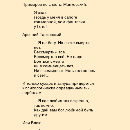
Примеров не счесть. Маяковский:
Я знаю —
гвоздь у меня в сапоге
кошмарней, чем фантазия
у Гете!
Арсений Тарковский:
…Я не бегу. На свете смерти
нет.
Бессмертны все.
Бессмертно всё. Не надо
Бояться смерти
ни в семнадцать лет,
Ни в семьдесят. Есть только явь
и свет…
И только сухарь и зануда придерется
к психологически оправданным ги­
перболам.
…Я вас любил так искренно,
так нежно,
Как дай вам бог любимой быть
другим.
Или Блок: