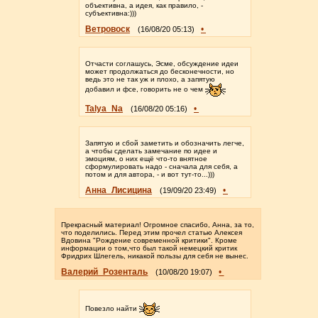
объективна, а идея, как правило, -
субъективна:)))
Ветровоск
•
(16/08/20 05:13)
Отчасти соглашусь, Эсме, обсуждение идеи
может продолжаться до бесконечности, но
ведь это не так уж и плохо, а запятую
добавил и фсе, говорить не о чем
Talya_Na
•
(16/08/20 05:16)
Запятую и сбой заметить и обозначить легче,
а чтобы сделать замечание по идее и
эмоциям, о них ещё что-то внятное
сформулировать надо - сначала для себя, а
потом и для автора, - и вот тут-то...)))
Анна_Лисицина
•
(19/09/20 23:49)
Прекрасный материал! Огромное спасибо, Анна, за то,
что поделились. Перед этим прочел статью Алексея
Вдовина "Рождение современной критики". Кроме
информации о том,что был такой немецкий критик
Фридрих Шлегель, никакой пользы для себя не вынес.
Валерий_Розенталь
•
(10/08/20 19:07)
Повезло найти