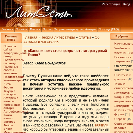
Регистрация
Вход
Главная
О сайте
Поэзия
Проза
Теория литературы
Авторы
Помощь (FAQ)
Главное
Рубрики
Главная
»
Теория литературы
»
Статьи
»
Об
меню
авторах и читателях
Начинающи
Правила
Учебники и
сайта
«Канонично»: кто определяет литературный
научные тру
Координационный
канон?
центр
Психология
Путеводитель
творчества
[
Автор:
Олег Бочарников
по сайту
Об авторах 
Полезные
советы
читателях
[
новичкам
О критике и
Почему Пушкин наше всё, что такое шибболет,
Произведения
критиках
[42]
как стать автором классического произведения
Комментарии
ЛитО
и почему эстетика важнее правильного
Техника
Форум
воспитания и устойчивее любой идеологии.
стихосложе
Текущие
Литературн
конкурсы
Почти невозможно себе представить человека,
жанры, фор
Авторские
который родился бы в России и не знал имени
анонсы
направлени
Пушкина. Все согласны с величием Толстого и
Избранные
Эксперимен
авторы
Достоевского, но споры о том, «что должен
поэзия и тв
Авто(р)портреты
прочитать каждый культурный человек», видимо,
формы
[11]
Книги
не утихнут никогда. В прошлом году эти споры
наших
О прозе
[45]
снова оживились, когда патриарх Кирилл, а затем
авторов
Оформление
и министр образования Ольга Васильева
заявили
,
Файлы
издание
Блоги
что хорошо бы утвердить единый и обязательный
произведен
Мемориальные