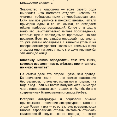
галаадского диалекта.
Знакомство с классикой — тоже своего рода
шибболет. Это помогает отделить «своих» от
«чужих», «образованных» от «необразованных».
Если мы все учились в похожих школах, читали
примерно одни и те же книжки, то обладаем
общим набором ассоциаций. Конечно, в школе
мало кто
действительно
читает произведения,
которые нужно проходить по программе. Но это
неважно. Если мы узнаём определённые имена,
то уже умеем обращаться с каноном (хоть и на
поверхностном уровне). Названия «великих книг»
знакомы многим, хоть и мало кто вдумчиво прочёл
эти книги до конца.
Классику можно определить так: это книги,
которые все хотят иметь в багаже прочитанного,
но никто не читает.
На самом деле это скорее шутка, чем правда.
Канонические книги — это самые настоящие
бестселлеры, потому что их читают и покупают из
года в год. Если бы Кафка получил хотя бы малую
часть гонораров за свои тиражи, он был бы богаче
современных бизнесменов из списка
Forbes
.
Историки литературы и социологи обычно
привязывают появление литературного канона к
эпохе Романтизма — то есть к тому времени, когда
многие европейские страны пытались отыскать
коллективный «дух» своего народа, а также