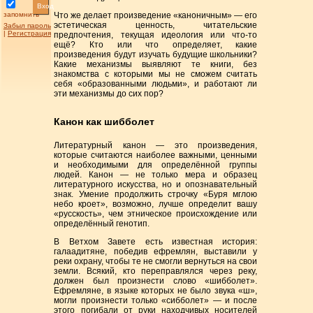
Вход
запомнить
Что же делает произведение «каноничным» — его
эстетическая ценность, читательские
Забыл пароль
|
Регистрация
предпочтения, текущая идеология или что-то
ещё? Кто или что определяет, какие
произведения будут изучать будущие школьники?
Какие механизмы выявляют те книги, без
знакомства с которыми мы не сможем считать
себя «образованными людьми», и работают ли
эти механизмы до сих пор?
Канон как шибболет
Литературный канон — это произведения,
которые считаются наиболее важными, ценными
и необходимыми для определённой группы
людей. Канон — не только мера и образец
литературного искусства, но и опознавательный
знак. Умение продолжить строчку «Буря мглою
небо кроет», возможно, лучше определит вашу
«русскость», чем этническое происхождение или
определённый генотип.
В Ветхом Завете есть известная история:
галаадитяне, победив ефремлян, выставили у
реки охрану, чтобы те не смогли вернуться на свои
земли. Всякий, кто переправлялся через реку,
должен был произнести слово «шибболет».
Ефремляне, в языке которых не было звука «ш»,
могли произнести только «сибболет» — и после
этого погибали от руки находчивых носителей