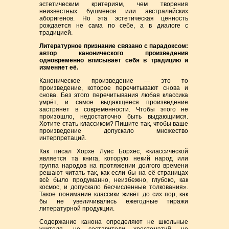
эстетическим критериям, чем творения
неизвестных бушменов или австралийских
аборигенов. Но эта эстетическая ценность
рождается не сама по себе, а в диалоге с
традицией.
Литературное признание связано с парадоксом:
автор канонического произведения
одновременно вписывает себя в традицию и
изменяет её.
Каноническое произведение — это то
произведение, которое перечитывают снова и
снова. Без этого перечитывания любая классика
умрёт, и самое выдающееся произведение
застрянет в современности. Чтобы этого не
произошло, недостаточно быть выдающимся.
Хотите стать классиком? Пишите так, чтобы ваше
произведение допускало множество
интерпретаций.
Как писал Хорхе Луис Борхес, «классической
является та книга, которую некий народ или
группа народов на протяжении долгого времени
решают читать так, как если бы на её страницах
всё было продуманно, неизбежно, глубоко, как
космос, и допускало бесчисленные толкования».
Такое понимание классики живёт до сих пор, как
бы не увеличивались ежегодные тиражи
литературной продукции.
Содержание канона определяют не школьные