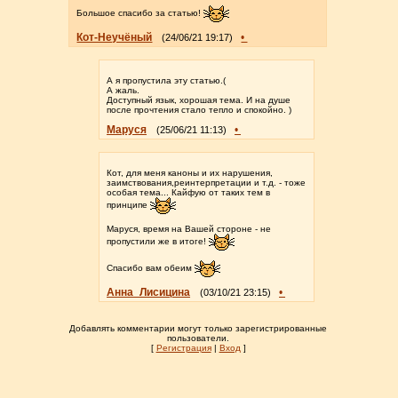
Большое спасибо за статью!
Кот-Неучёный
•
(24/06/21 19:17)
А я пропустила эту статью.(
А жаль.
Доступный язык, хорошая тема. И на душе
после прочтения стало тепло и спокойно. )
Маруся
•
(25/06/21 11:13)
Кот, для меня каноны и их нарушения,
заимствования,реинтерпретации и т.д. - тоже
особая тема... Кайфую от таких тем в
принципе
Маруся, время на Вашей стороне - не
пропустили же в итоге!
Спасибо вам обеим
Анна_Лисицина
•
(03/10/21 23:15)
Добавлять комментарии могут только зарегистрированные
пользователи.
[
Регистрация
|
Вход
]