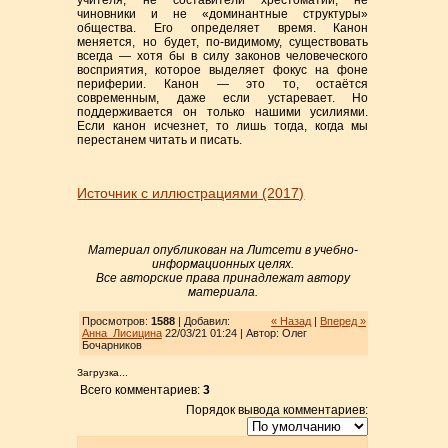
учителя, не составители хрестоматий, не
чиновники и не «доминантные структуры»
общества. Его определяет время. Канон
меняется, но будет, по-видимому, существовать
всегда — хотя бы в силу законов человеческого
восприятия, которое выделяет фокус на фоне
периферии. Канон — это то, остаётся
современным, даже если устаревает. Но
поддерживается он только нашими усилиями.
Если канон исчезнет, то лишь тогда, когда мы
перестанем читать и писать.
Источник с иллюстрациями (2017)
Материал опубликован на Литсети в учебно-
информационных целях.
Все авторские права принадлежат автору
материала.
Просмотров:
1588
| Добавил:
« Назад
|
Вперед »
Анна_Лисицина
22/03/21 01:24 | Автор: Олег
Бочарников
Загрузка...
Всего комментариев:
3
Порядок вывода комментариев: