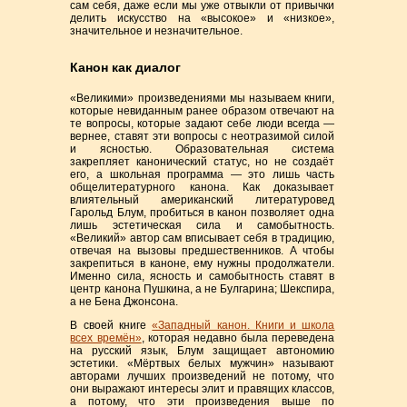
сам себя, даже если мы уже отвыкли от привычки
делить искусство на «высокое» и «низкое»,
значительное и незначительное.
Канон как диалог
«Великими» произведениями мы называем книги,
которые невиданным ранее образом отвечают на
те вопросы, которые задают себе люди всегда —
вернее, ставят эти вопросы с неотразимой силой
и ясностью. Образовательная система
закрепляет канонический статус, но не создаёт
его, а школьная программа — это лишь часть
общелитературного канона. Как доказывает
влиятельный американский литературовед
Гарольд Блум, пробиться в канон позволяет одна
лишь эстетическая сила и самобытность.
«Великий» автор сам вписывает себя в традицию,
отвечая на вызовы предшественников. А чтобы
закрепиться в каноне, ему нужны продолжатели.
Именно сила, ясность и самобытность ставят в
центр канона Пушкина, а не Булгарина; Шекспира,
а не Бена Джонсона.
В своей книге
«Западный канон. Книги и школа
всех времён»
, которая недавно была переведена
на русский язык, Блум защищает автономию
эстетики. «Мёртвых белых мужчин» называют
авторами лучших произведений не потому, что
они выражают интересы элит и правящих классов,
а потому, что эти произведения выше по