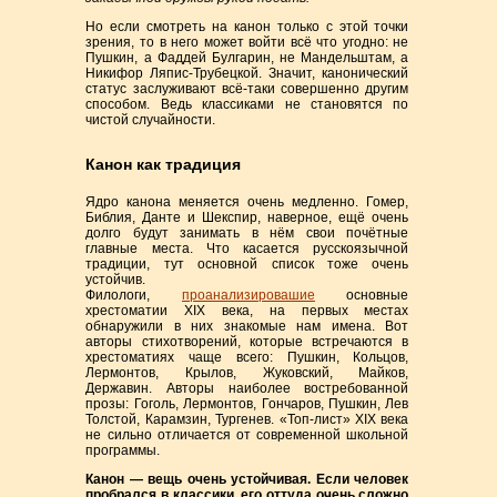
Но если смотреть на канон только с этой точки
зрения, то в него может войти всё что угодно: не
Пушкин, а Фаддей Булгарин, не Мандельштам, а
Никифор Ляпис-Трубецкой. Значит, канонический
статус заслуживают всё-таки совершенно другим
способом. Ведь классиками не становятся по
чистой случайности.
Канон как традиция
Ядро канона меняется очень медленно. Гомер,
Библия, Данте и Шекспир, наверное, ещё очень
долго будут занимать в нём свои почётные
главные места. Что касается русскоязычной
традиции, тут основной список тоже очень
устойчив.
Филологи,
проанализировашие
основные
хрестоматии XIX века, на первых местах
обнаружили в них знакомые нам имена. Вот
авторы стихотворений, которые встречаются в
хрестоматиях чаще всего: Пушкин, Кольцов,
Лермонтов, Крылов, Жуковский, Майков,
Державин. Авторы наиболее востребованной
прозы: Гоголь, Лермонтов, Гончаров, Пушкин, Лев
Толстой, Карамзин, Тургенев. «Топ-лист» XIX века
не сильно отличается от современной школьной
программы.
Канон — вещь очень устойчивая. Если человек
пробрался в классики, его оттуда очень сложно