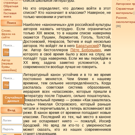
список школьной литературы.
страницы
Авторское п
Обратная
Но кто определяет, что должно войти в этот
Справочные
связь
список? Кто назначает в классики? Наверное, не
материалы
Гостевая
[
книга
только чиновники и учителя.
Разное,
окололитер
Поиск
Наиболее «каноничных» для российской культуры
[86]
авторов назвать нетрудно. Если ограничиться
Слово,
только XIX веком, то в нашем списке наверняка
фраза на
окажется Пушкин, Лермонтов, Гоголь, Толстой,
сайте
Достоевский, Некрасов, Тютчев и ещё несколько
авторов. Но войдёт ли в него
Баратынский
? Вряд
ли. Автор бестселлеров
Пётр Боборыкин
, имя
Найти
которого в своё время было у всех на слуху, не
попадёт туда наверняка. Если же мы перейдём к
Автор
XX веку, задача заметно усложнится, а о
[первые
современности вообще лучше не говорить.
буквы
никнейма]
Литературный канон устойчив и в то же время
постоянно меняется. Чем ближе к нашему
времени, тем сильнее неопределённость. Когда
Найти
распалась советская система образования,
иерархия всех «классиков», которые пришли в
литературу после Горького, сильно пошатнулась.
Случайные
Показательный пример — роман «Как закалялась
данные
сталь» Николая Островского, который раньше
читали и перечитывали, а теперь вспоминают всё
Вход
реже. В канон время от времени попадают новые
классики. Последний из тех, чьё место в каноне
уже не оспаривает никто — пожалуй, Иосиф
Бродский. Но вряд ли кто-то с уверенностью
может сказать, кто из наших современников
станет следующим.