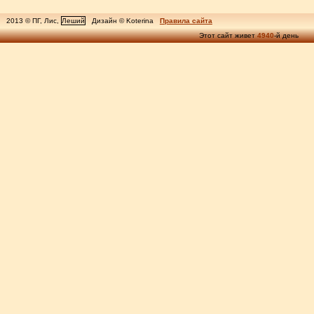
2013 © ПГ, Лис,
Леший
Дизайн © Koterina
Правила сайта
Этот сайт живет
4940
-й день