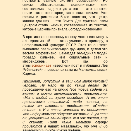
построить единую систему образования. Но
списки обязательных, «каноничных» книг
составлялись задолго до этого — это занятие
почти такое же старое, как и само письмо. Уже
грекам и римлянам было понятно, что центр
канона для них — это Гомер. Для христиан этим
центром стала Библия, составленная из текстов,
которые церковь признала боговдохновенными.
В противовес основному канону может возникнуть
альтернативный — так случилось, к примеру, в
неформальной культуре СССР. Этот канон тоже
выполнял различительную функцию, и делал это
весьма эффективно. Самиздат объединял людей
гораздо сильнее, чем социальные сети и
мессенджеры. Вот как об
этом
вспоминает
известный поэт и публицист Лев
Рубинштейн, приводя цитаты из Мандельштама и
Хармса:
Приходит, допустим, в ваш дом малознакомый
человек. Ну мало ли по каким делам. Вы
провожаете его на кухню (все тогда сидели на
кухнях) и почти автоматически произносите:
«Мы с тобой на кухне посидим». А он, этот
практически незнакомый тебе человек, на
таком же автомате продолжает: «Сладко
пахнет…» И с этого момента вы понимаете,
что неформальное общение возможно. А уж если
он, угощаясь на вашей кухне чем бог послал, ещё
и скажет: «Вот какие большие огурцы
продаются в наших магазинах», то уже и до
закадычной дружбы рукой подать.