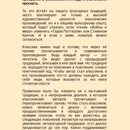
прогнать.
Те, кто встаёт на защиту культурных традиций,
часто апеллируют не только к высокой
художественной ценности классических
произведений, но и к общему культурному опыту,
который будет утрачен, если чтение «Войны и
мира» заменить «Гарри Поттером» или Стивеном
Кингом. И в этом с ними, пожалуй, можно
согласиться.
Классика важна ещё и потому, что через её
призму прочитываются и современные
произведения. Ведь каждый автор — это
читатель. Он ведёт диалог с предыдущей
традицией, вписывая в неё своё имя. Но традиция
не передаётся из поколения в поколения, словно
генетический код. Чтобы автор стал классиком, в
его произведениях что-то должны находить для
себя люди, которые возьмутся за его книгу
столетия спустя.
Правильно было бы говорить не о застывшей
традиции, а о непрерывном диалоге, в котором
классических авторов прочитывают и
перепрочитывают заново. Чтобы стать классиком,
нужно включиться в диалог с великими
предшественниками и обладать достаточно
громким голосом, чтобы он мог донестись до
следующих поколений. Несмотря на непрерывное
умножение литературной продукции, этот диалог
продолжается до сих пор. Канон поддерживает