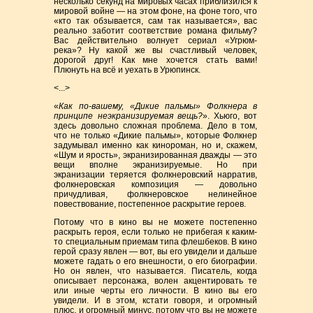
несколько секунд на мировых часах приблизился к
мировой войне — на этом фоне, на фоне того, что
«кто так обзывается, сам так называется», вас
реально заботит соответствие романа фильму?
Вас действительно волнует сериал «Угрюм-
река»? Ну какой же вы счастливый человек,
дорогой друг! Как мне хочется стать вами!
Плюнуть на всё и уехать в Урюпинск.
<...>
«
Как по-вашему, «Дикие пальмы» Фолкнера в
принципе неэкранизируемая вещь?
». Хьюго, вот
здесь довольно сложная проблема. Дело в том,
что не только «Дикие пальмы», которые Фолкнер
задумывал именно как кинороман, но и, скажем,
«Шум и ярость», экранизированная дважды — это
вещи вполне экранизируемые. Но при
экранизации теряется фолкнеровский нарратив,
фолкнеровская композиция — довольно
причудливая, фолкнеровское нелинейное
повествование, постепенное раскрытие героев.
Потому что в кино вы не можете постепенно
раскрыть героя, если только не прибегая к каким-
то специальным приемам типа флешбеков. В кино
герой сразу явлен — вот, вы его увидели и дальше
можете гадать о его внешности, о его биографии.
Но он явлен, что называется. Писатель, когда
описывает персонажа, волен акцентировать те
или иные черты его личности. В кино вы его
увидели. И в этом, кстати говоря, и огромный
плюс, и огромный минус, потому что вы не можете