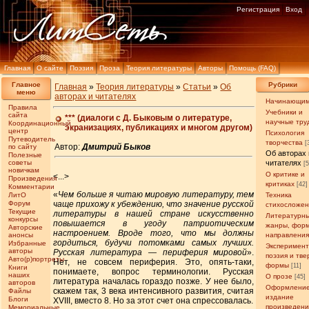
Регистрация
Вход
Главная
О сайте
Поэзия
Проза
Теория литературы
Авторы
Помощь (FAQ)
Главное
Рубрики
Главная
»
Теория литературы
»
Статьи
»
Об
меню
авторах и читателях
Начинающи
Правила
Учебники и
сайта
*** (диалоги с Д. Быковым о литературе,
научные тру
Координационный
экранизациях, публикациях и многом другом)
центр
Психология
Путеводитель
творчества
[
Автор:
Дмитрий Быков
по сайту
Об авторах 
Полезные
советы
читателях
[
новичкам
О критике и
<...>
Произведения
критиках
[42]
Комментарии
«
Чем больше я читаю мировую литературу, тем
ЛитО
Техника
Форум
чаще прихожу к убеждению, что значение русской
стихосложе
Текущие
литературы в нашей стране искусственно
Литературн
конкурсы
повышается в угоду патриотическим
жанры, фор
Авторские
настроением. Вроде того, что мы должны
анонсы
направлени
гордиться, будучи потомками самых лучших.
Избранные
Эксперимен
авторы
Русская литература — периферия мировой
».
поэзия и тв
Авто(р)портреты
Нет, не совсем периферия. Это, опять-таки,
формы
[11]
Книги
понимаете, вопрос терминологии. Русская
наших
О прозе
[45]
литература началась гораздо позже. У нее было,
авторов
Оформление
скажем так, 3 века интенсивного развития, считая
Файлы
издание
Блоги
XVIII, вместо 8. Но за этот счет она спрессовалась.
произведен
Мемориальные