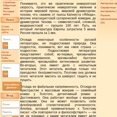
страницы
Понимаете, это же практически невероятная
Авторское п
Обратная
скорость, практически невероятное явление в
Справочные
связь
истории мировой прозы, мировой драматургии,
материалы
Гостевая
[
книга
поэзии, что, скажем, от пьесы Капниста «Ябеда»,
Разное,
вполне классицистской сатирической комедии, до
окололитер
Поиск
драматургии Чехова — символистской, сложной,
[86]
модернистской — прошло 100 лет. Путь, на
Слово,
который литература Европы затратила 5 веков,
фраза на
сайте
Россия прошла за 1 век.
Отсюда некоторые особенности русской
литературы, ее подростковая природа. Она
Найти
подросток, понимаете, вот как «моя страна —
подросток». Подростковая литература
Автор
представляет собой, во-первых, чрезвычайно
[первые
концентрированное, чрезвычайно быстрое
буквы
никнейма]
движение, чрезвычайно интенсивное развитие.
Во-вторых, она имеет дело с неопытным
читателем. Этот читатель вообще только что
преодолел безграмотность. Поэтому она должна
Найти
этого читателя хватать за шиворот, тащить и не
пущать.
Случайные
Отсюда ее фабульная напряженность. Отсюда ее
данные
пристрастие к массовым жанрам — семейный
роман у Толстого, детективный роман у
Вход
Достоевского. Она работает вообще с жанрами
массовыми. Она не может позволить себе
флоберовской стилистической утонченности.
Флобер, который применительно к Толстому
писал: «Он повторяется и философствует» — он
же не понимал, с каким читателем имеет дело