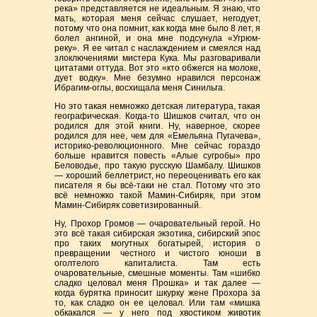
река» представляется не идеальным. Я знаю, что
мать, которая меня сейчас слушает, негодует,
потому что она помнит, как когда мне было 8 лет, я
болел ангиной, и она мне подсунула «Угрюм-
реку». Я ее читал с наслаждением и смеялся над
злоключениями мистера Кука. Мы разговаривали
цитатами оттуда. Вот это «кто обжегся на молоке,
дует водку». Мне безумно нравился персонаж
Ибрагим-оглы, восхищала меня Синильга.
Но это такая немножко детская литература, такая
географическая. Когда-то Шишков считал, что он
родился для этой книги. Ну, наверное, скорее
родился для нее, чем для «Емельяна Пугачева»,
историко-революционного. Мне сейчас гораздо
больше нравится повесть «Алые сугробы» про
Беловодье, про такую русскую Шамбалу. Шишков
— хороший беллетрист, но переоценивать его как
писателя я бы всё-таки не стал. Потому что это
всё немножко такой Мамин-Сибиряк, при этом
Мамин-Сибиряк советизированный.
Ну, Прохор Громов — очаровательный герой. Но
это всё такая сибирская экзотика, сибирский эпос
про таких могутных богатырей, история о
превращении честного и чистого юноши в
оголтелого капиталиста. Там есть
очаровательные, смешные моменты. Там «шибко
сладко целовал меня Прошка» и так далее —
когда бурятка приносит шкурку жене Прохора за
то, как сладко он ее целовал. Или там «мишка
обкакался — у него под хвостиком животик