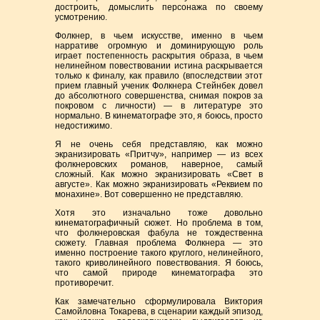
достроить, домыслить персонажа по своему
усмотрению.
Фолкнер, в чьем искусстве, именно в чьем
нарративе огромную и доминирующую роль
играет постепенность раскрытия образа, в чьем
нелинейном повествовании истина раскрывается
только к финалу, как правило (впоследствии этот
прием главный ученик Фолкнера Стейнбек довел
до абсолютного совершенства, снимая покров за
покровом с личности) — в литературе это
нормально. В кинематографе это, я боюсь, просто
недостижимо.
Я не очень себя представляю, как можно
экранизировать «Притчу», например — из всех
фолкнеровских романов, наверное, самый
сложный. Как можно экранизировать «Свет в
августе». Как можно экранизировать «Реквием по
монахине». Вот совершенно не представляю.
Хотя это изначально тоже довольно
кинематографичный сюжет. Но проблема в том,
что фолкнеровская фабула не тождественна
сюжету. Главная проблема Фолкнера — это
именно построение такого круглого, нелинейного,
такого криволинейного повествования. Я боюсь,
что самой природе кинематографа это
противоречит.
Как замечательно сформулировала Виктория
Самойловна Токарева, в сценарии каждый эпизод,