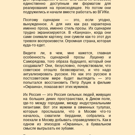
единственно доступным им форматом для
реагирования на происходящее. Но потом они
подружились и начали вместе работать во ВГИКе.
Поэтому сценарии — это, если угодно,
вынужденное. А для них как раз характерна
именно проза, именно стиль прозы. Их сценарии
трудно экранизируются. В «Канунах», когда они
сами снимали картину, они сумели как-то этот дух
тревоги воспроизвести. Огромная страна, которая
куда-то едет.
Видите ли, в чем, мне кажется, главная
особенность сценарной прозы Луценко и
Саморядова, того образа будущего, который они
создавали? Они, безусловно, почувствовали, что
советское отошло безвозвратно, и что надо
актуализировать русское. Но как это русское в
постсоветском мире будет выглядеть — это
попытался восстановить Петр Луцик в фильме
«Окраина», показав вот этих мужиков.
Их Россия — это Россия сильных людей, живущих
на больших диких пространствах, в Диком поле,
где-то между городами, между индустриальными
гигантами. Вот эти мужики в овчинных тулупах,
которые прослышали, что в Москве что-то
началось, схватили берданки, собрались и
поехали в Москву добывать справедливость. Как в
одном из эпизодов «Окраины», в буквальном
смысле выгрызать ее зубами.