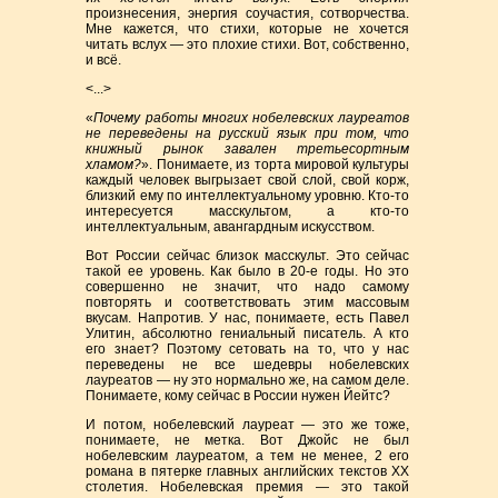
произнесения, энергия соучастия, сотворчества.
Мне кажется, что стихи, которые не хочется
читать вслух — это плохие стихи. Вот, собственно,
и всё.
<...>
«
Почему работы многих нобелевских лауреатов
не переведены на русский язык при том, что
книжный рынок завален третьесортным
хламом?
». Понимаете, из торта мировой культуры
каждый человек выгрызает свой слой, свой корж,
близкий ему по интеллектуальному уровню. Кто-то
интересуется масскультом, а кто-то
интеллектуальным, авангардным искусством.
Вот России сейчас близок масскульт. Это сейчас
такой ее уровень. Как было в 20-е годы. Но это
совершенно не значит, что надо самому
повторять и соответствовать этим массовым
вкусам. Напротив. У нас, понимаете, есть Павел
Улитин, абсолютно гениальный писатель. А кто
его знает? Поэтому сетовать на то, что у нас
переведены не все шедевры нобелевских
лауреатов — ну это нормально же, на самом деле.
Понимаете, кому сейчас в России нужен Йейтс?
И потом, нобелевский лауреат — это же тоже,
понимаете, не метка. Вот Джойс не был
нобелевским лауреатом, а тем не менее, 2 его
романа в пятерке главных английских текстов XX
столетия. Нобелевская премия — это такой