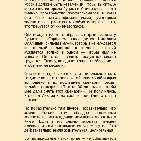
непрофессионал в России не выживает. Человек в
России должен быть незаменим, чтобы выжить. А
пространство прозы Луцика и Саморядова — это
именно пространство профессионалов. И сами
они были мегапрофессионалами, умеющими
увлекательно рассказать любую историю — то,
что требуется от кинематографа.
Они исходят из этого образа, который, скажем, у
Луцика в «Окраине» воплощается Николаем
Олялиным: сильный мужик, который не нуждается
ни в чьей поддержке и помощи, который
нуждается только в одном — чтобы ему не
мешали. Он готов завалить продуктами своего
труда всю Европу, но единственное требование —
чтобы ему не мешали.
Кстати говоря, Россия в известном смысле и есть
то дикое поле, которое с такой гениальной мощью
воплощено в их последнем сценарии. Бахыт
Килибаев говорил: «Я готов 30 лет ждать, чтобы
мне дали снять этот сценарий». Не получилось.
Его снял Михаил Калатозов, и тоже блистательно
— внук.
Но поразительно там другое. Поразительно, что
земля России там обладает свойством
воскрешать. Как кладбище домашних животных у
Кинга. Если в эту землю закопать, человек
оживает и сам выкапывается через сутки. Это
действительно земля живительная, целительная.
Вот возвращение к этой почве — не к фальшивой