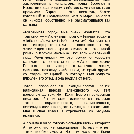
заключением в концлагерь, когда боролся в
Норвегии с фашизмом, либо мелкими локальными
премиями. Борген — это писатель, более
известный в Скандинавии, чем в мире. Нобелем
он никогда, собственно, не рассматривался как
кандидат.
«Маленький лорд» мне очень нравится. Это
трилогия — «Маленький лорд», «Темная вода» и
«Тебе не сбежать» («Тебе не уйти»). История, как
его интерпретировали в советское время,
экзистенциального краха личности. Это такой
роман о плохом мальчике. Вот если «Маленький
лорд Фаунтлерой» — это роман о хорошем
мальчике, то, соответственно, «Маленький лорд»
Боргена — это история о мальчике плохом,
одиноком, некоммуникабельном, который дружит
со старой женщиной, в которую был когда-то
влюблен его отец, и она родила от него.
Такая своеобразная скандинавская ранее
написанная версия алексинского «А тем
временем где-то». Нет, Юхан Борген прекрасный
писатель. Да, история одиночества, история
такого сардонического, насмешливого,
некоммуникабельного, очень скандинавского типа.
Мне в свое время, в отрочестве, он безумно
нравился.
А почему я мало говорю о скандинавских авторах?
А потому, что не спрашивают. Потому что нет
такой необходимости. Но нам мало что было