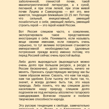
заболоченной, глинистой почве, такой
квазипатриотической литературе, а к сухой,
песчаной, и при этом легкой, при этом живой
почве Луцика и Саморядова — вот это, мне
кажется, тенденция ближайших 10-15 лет. Потому
что сильный, инициативный, умеющий
позаботиться о себе, умеющий любить, умеющий
строить герой — это герой новой России.
Вот Россия слишком часто, к сожалению,
эксплуатировала такое представление
иностранцев о себе. Понимаете, если называть
вещи своими именами, если говорить очень
серьезно, то тут великие потрясения становятся
императивной необходимостью (духовные
потрясения прежде всего) именно потому, что
перед Россией сейчас очень простой выбор.
Либо долго вырождаться (вырождаться можно
очень долго при большом ресурсе, а ресурс в
России бесконечен), долго загнивать, ничего не
менять. Признать существующую матрицу как бы
таким образом жизни. Сказать, что нам так надо,
нам так удобнее. Если тысячу лет было так, то,
значит, и всегда должно быть так, это наша
природа. Либо понять, что мы слишком долго
насиловали нашу природу, слишком долго
подгоняли ее под интересы абсолютно татарского
самодержавия. Всячески глушили и гнобили
творческие способности народа.
Эту русскую тенденцию к свободе, замечательно