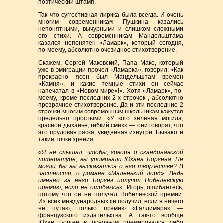
поэтический штамп.
Так что суггестивная лирика была всегда. И очень
многим современникам Пушкина казались
непонятными, вычурными и слишком сложными
его стихи. А современникам Мандельштама
казался непонятен «Ламарк», который сегодня,
по-моему, абсолютно очевидное стихотворение.
Скажем, Сергей Маковский, Папа Мако, который
уже в эмиграции прочел «Ламарка», говорил: «Как
прекрасно ясен был Мандельштам времен
«Камня», и какие темные стихи он сейчас
напечатал в «Новом мире»!». Хотя «Ламарк», по-
моему, кроме последних 2-х строчек , абсолютно
прозрачное стихотворение. Да и эти последние 2
строчки многим современным школьникам кажутся
предельно простыми. «У кого зеленая могила,
красное дыханье, гибкий смех» — они говорят, что
это прудовая ряска, увиденная изнутри. Бывают и
такие точки зрения.
«
Я не слышал, чтобы, говоря о скандинавской
литературе, вы упоминали Юхана Боргена. Не
могли бы вы высказаться о его творчестве? В
частности, о романе «Маленький лорд». Ведь
именно за него Борген получил Нобелевскую
премию, если не ошибаюсь
». Игорь, ошибаетесь,
потому что он не получал Нобелевской премии.
Из всех международных он получил, если я ничего
не путаю, только премию «Галлимара» —
французского издательства. А так-то вообще
Юхан Борген в основном премировался либо