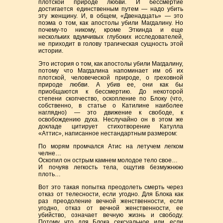
плотской природе любви. И бессмертие
достигается единственным путем — надо убить
эту женщину. И, в общем, «Двенадцать» — это
поэма о том, как апостолы убили Магдалину. Но
почему-то никому, кроме Эткинда и еще
нескольких вдумчивых глубоких исследователей,
не приходит в голову трагическая сущность этой
истории.
Это история о том, как апостолы убили Магдалину,
потому что Магдалина напоминает им об их
плотской, человеческой природе, о греховной
природе любви. А убив ее, они как бы
приобщаются к бессмертию. До некоторой
степени скопчество, оскопление по Блоку (что,
собственно, в статье о Катилине наиболее
наглядно) — это движение к свободе, к
освобождению духа. Неслучайно он в этом же
докладе цитирует стихотворение Катулла
«Аттис», написанное нестандартным размером:
По морям промчался Атис на летучем легком
челне…
Оскопил он острым камнем молодое тело свое…
И почуяв легкость тела, ощутив безмужнюю
плоть…
Вот это такая попытка преодолеть смерть через
отказ от телесности, если угодно. Для Блока как
раз преодоление вечной женственности, если
угодно, отказ от вечной женственности, ее
убийство, означает вечную жизнь и свободу.
Потому что для Блока сексуальное или, если