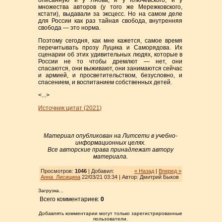
описанную и у Янова, и у Ключевского, и у
множества авторов (у того же Мережковского,
кстати), выдавали за эксцесс. Но на самом деле
для России как раз тайная свобода, внутренняя
свобода — это норма.
Поэтому сегодня, как мне кажется, самое время
перечитывать прозу Луцика и Саморядова. Их
сценарии об этих удивительных людях, которые в
России не то чтобы дремлют — нет, они
спасаются, они выживают, они занимаются сейчас
и армией, и просветительством, безусловно, и
спасением, и воспитанием собственных детей.
<...>
Источник цитат (2021)
Материал опубликован на Литсети в учебно-
информационных целях.
Все авторские права принадлежат автору
материала.
Просмотров:
1046
| Добавил:
« Назад
|
Вперед »
Анна_Лисицина
22/03/21 03:34 | Автор: Дмитрий Быков
Загрузка...
Всего комментариев:
0
Добавлять комментарии могут только зарегистрированные
пользователи.