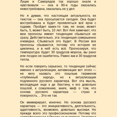
Луцик и Саморядов так хорошо знали и
чувствовали — она в 90-е годы оказалась
невостребована, оказалась не у дел.
Но я думаю, что настоящая актуальность их
текстов — она просыпается сегодня. Она будет
востребована и будет проявляться всё ярче с
годами. Пройдет каких-то там, не знаю, может
быть, 5, может быть, 10 лет. Вот Аня замечает, что
мои прогнозы имеют тенденцию сбываться не
сразу. Действительно, эта тенденция совершенно
очевидна. Сбываться это будет. В России все
прогнозы сбываются, потому что история ее
циклична, и в ней есть всё. Прогнозируя, что
температура будет 30 градусов мороза, вы рано
или поздно не ошибетесь. Равно как и 30 градусов
тепла.
Но если говорить серьезно, то тенденция сейчас
именно к актуализации, активизации вот этого —
не могу назвать это пошлым термином
«глубинный народ», но к актуализации
подлинного русского характера. Вот эта мысль,
восходящая еще к де Кюстину, к его довольно
пошлой, к сожалению, книге, миф о том, что
основа русского характера — страх и
покорность… Это не так.
Он мимикрирует, конечно. Но основа русского
характера — это инициативность, деятельность,
адаптивность, возможно, довольно высокая. Но
прежде всего это профессионализм. Потому что