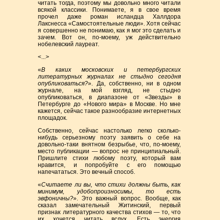
читать тогда, поэтому мы довольно много читали
всякой классики. Понимаете, я в свое время
прочел даже роман исландца Халлдора
Лакснесса «Самостоятельные люди». Хотя сейчас
я совершенно не понимаю, как я мог это сделать и
зачем. Вот он, по-моему, уж действительно
нобелевский лауреат.
<...>
«
В каких московских и петербургских
литературных журналах не стыдно сегодня
опубликоваться?
». Да, собственно, ни в одном
журнале, на мой взгляд, не стыдно
опубликоваться, в диапазоне от «Звезды» в
Петербурге до «Нового мира» в Москве. Но мне
кажется, сейчас такое разнообразие интернетных
площадок.
Собственно, сейчас настолько легко сколько-
нибудь серьезному поэту заявить о себе на
довольно-таки внятном безрыбье, что, по-моему,
место публикации — вопрос не принципиальный.
Пришлите стихи любому поэту, который вам
нравится, и попробуйте с его помощью
напечататься. Это вечный способ.
«
Считаете ли вы, что стихи должны быть, как
минимум, удобопроизносимы, то есть
эвфоничны?
». Это важный вопрос. Вообще, как
сказал замечательный Житинский, первый
признак литературного качества стихов — то, что
их хочется читать вслух. Есть энергия