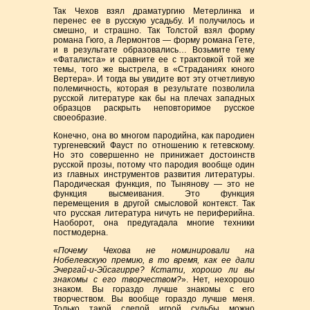
Так Чехов взял драматургию Метерлинка и
перенес ее в русскую усадьбу. И получилось и
смешно, и страшно. Так Толстой взял форму
романа Гюго, а Лермонтов — форму романа Гете,
и в результате образовались… Возьмите тему
«Фаталиста» и сравните ее с трактовкой той же
темы, того же выстрела, в «Страданиях юного
Вертера». И тогда вы увидите вот эту отчетливую
полемичность, которая в результате позволила
русской литературе как бы на плечах западных
образцов раскрыть неповторимое русское
своеобразие.
Конечно, она во многом пародийна, как пародиен
тургеневский Фауст по отношению к гетевскому.
Но это совершенно не принижает достоинств
русской прозы, потому что пародия вообще один
из главных инструментов развития литературы.
Пародическая функция, по Тынянову — это не
функция высмеивания. Это функция
перемещения в другой смысловой контекст. Так
что русская литература ничуть не периферийна.
Наоборот, она предугадала многие техники
постмодерна.
«
Почему Чехова не номинировали на
Нобелевскую премию, в то время, как ее дали
Эчергай-и-Эйсагирре? Кстати, хорошо ли вы
знакомы с его творчеством?
». Нет, нехорошо
знаком. Вы гораздо лучше знакомы с его
творчеством. Вы вообще гораздо лучше меня.
Только такой слепой игрой судьбы можно