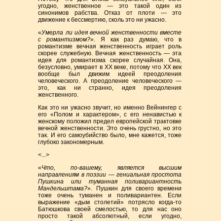
угодно, женственное — это такой один из
синонимов рабства. Отказ от плоти — это
движение к бессмертию, сколь это ни ужасно.
«
Умерла ли идея вечной женственности вместе
с романтизмом?
». Я как раз думаю, что в
романтизме вечная женственность играет роль
скорее служебную. Вечная женственность — эта
идея для романтизма скорее случайная. Она,
безусловно, умирает в XX веке, потому что ХХ век
вообще был движим идеей преодоления
человеческого. А преодоление человеческого —
это, как ни странно, идея преодоления
женственного.
Как это ни ужасно звучит, но именно Вейнингер с
его «Полом и характером», с его ненавистью к
женскому положил предел европейской трактовке
вечной женственности. Это очень грустно, но это
так. И его самоубийство было, мне кажется, тоже
глубоко закономерным.
<...>
«
Что, по-вашему, является высшим
направлениям в поэзии — гениальная простота
Пушкина или туманная поливариантность
Мандельштама?
». Пушкин для своего времени
тоже очень туманен и поливариантен. Если
выражение «дым столетий» потрясло когда-то
Батюшкова своей смелостью, то для нас оно
просто такой абсолютный, если угодно,