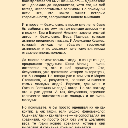
почему отказался бы? Очень много — в диапазоне
от Щербакова до Воденникова, хотя это, на мой
взгляд, несопоставимые величины. Но почему бы
нет? Все, кто как-то пишет историю
современности, заслуживают нашего внимания.
И в прозе — безусловно, в прозе мне легче было
бы выбирать, потому что там меньше авторов — и
в поэзии. Там и Евгений Никитин, замечательный
автор, и безусловно, Вера Павлова, которая
активно продолжает писать. И Александр Кушнер,
который отнюдь не убавляет творческой
активности и по дерзости, мне кажется, иногда
отважнее многих молодых.
Да многие замечательные люди, в конце концов,
продолжают трудиться. Юнна Мориц — очень
интересно то, что с ней происходит. Это,
безусловно, уже достояние истории литературы,
кто бы спорил. Не говоря уже о том, что и Мария
Степанова, и, разумеется, великое множество
самых молодых людей. Впрочем, для меня и
Оксана Васякина молодой автор. Но это потому,
что я уже дряхл. А так, безусловно, огромное
количество замечательных молодых и не очень
молодых.
Но понимаете, я бы просто оценивал их не как
критик, а как такой, если угодно, феноменолог.
Оценивал бы их как явление — не сопоставляя, не
сравнивая, но просто беря без учета удельного
веса те грани нового сознания, которые они
выделяют. А сознание, конечно, меняется.