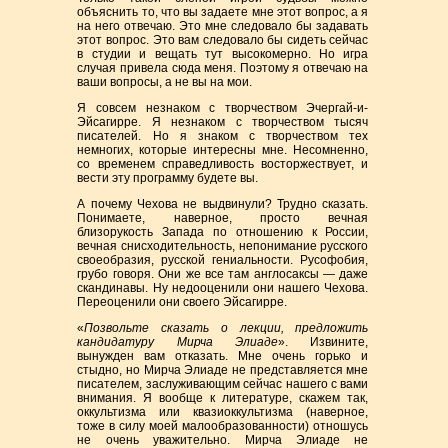
объяснить то, что вы задаете мне этот вопрос, а я
на него отвечаю. Это мне следовало бы задавать
этот вопрос. Это вам следовало бы сидеть сейчас
в студии и вещать тут высокомерно. Но игра
случая привела сюда меня. Поэтому я отвечаю на
ваши вопросы, а не вы на мои.
Я совсем незнаком с творчеством Эчергай-и-
Эйсагирре. Я незнаком с творчеством тысяч
писателей. Но я знаком с творчеством тех
немногих, которые интересны мне. Несомненно,
со временем справедливость восторжествует, и
вести эту программу будете вы.
А почему Чехова не выдвинули? Трудно сказать.
Понимаете, наверное, просто вечная
близорукость Запада по отношению к России,
вечная снисходительность, непонимание русского
своеобразия, русской гениальности. Русофобия,
грубо говоря. Они же все там англосаксы — даже
скандинавы. Ну недооценили они нашего Чехова.
Переоценили они своего Эйсагирре.
«
Позвольте сказать о лекции, предложить
кандидатуру Мирча Элиаде
». Извините,
вынужден вам отказать. Мне очень горько и
стыдно, но Мирча Элиаде не представляется мне
писателем, заслуживающим сейчас нашего с вами
внимания. Я вообще к литературе, скажем так,
оккультизма или квазиоккультизма (наверное,
тоже в силу моей малообразованности) отношусь
не очень уважительно. Мирча Элиаде не