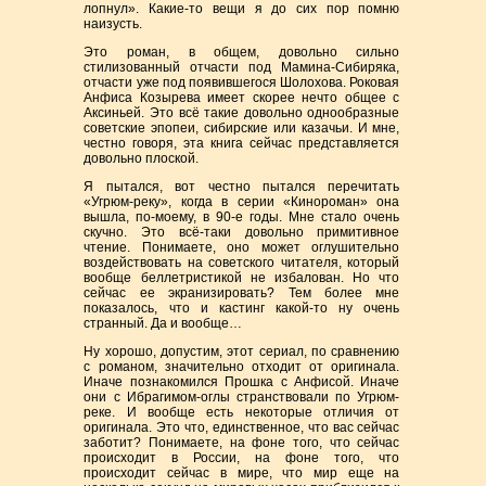
лопнул». Какие-то вещи я до сих пор помню
наизусть.
Это роман, в общем, довольно сильно
стилизованный отчасти под Мамина-Сибиряка,
отчасти уже под появившегося Шолохова. Роковая
Анфиса Козырева имеет скорее нечто общее с
Аксиньей. Это всё такие довольно однообразные
советские эпопеи, сибирские или казачьи. И мне,
честно говоря, эта книга сейчас представляется
довольно плоской.
Я пытался, вот честно пытался перечитать
«Угрюм-реку», когда в серии «Кинороман» она
вышла, по-моему, в 90-е годы. Мне стало очень
скучно. Это всё-таки довольно примитивное
чтение. Понимаете, оно может оглушительно
воздействовать на советского читателя, который
вообще беллетристикой не избалован. Но что
сейчас ее экранизировать? Тем более мне
показалось, что и кастинг какой-то ну очень
странный. Да и вообще…
Ну хорошо, допустим, этот сериал, по сравнению
с романом, значительно отходит от оригинала.
Иначе познакомился Прошка с Анфисой. Иначе
они с Ибрагимом-оглы странствовали по Угрюм-
реке. И вообще есть некоторые отличия от
оригинала. Это что, единственное, что вас сейчас
заботит? Понимаете, на фоне того, что сейчас
происходит в России, на фоне того, что
происходит сейчас в мире, что мир еще на