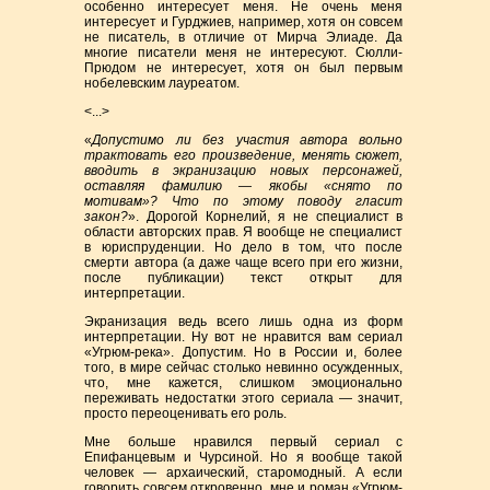
особенно интересует меня. Не очень меня
интересует и Гурджиев, например, хотя он совсем
не писатель, в отличие от Мирча Элиаде. Да
многие писатели меня не интересуют. Сюлли-
Прюдом не интересует, хотя он был первым
нобелевским лауреатом.
<...>
«
Допустимо ли без участия автора вольно
трактовать его произведение, менять сюжет,
вводить в экранизацию новых персонажей,
оставляя фамилию — якобы «снято по
мотивам»? Что по этому поводу гласит
закон?
». Дорогой Корнелий, я не специалист в
области авторских прав. Я вообще не специалист
в юриспруденции. Но дело в том, что после
смерти автора (а даже чаще всего при его жизни,
после публикации) текст открыт для
интерпретации.
Экранизация ведь всего лишь одна из форм
интерпретации. Ну вот не нравится вам сериал
«Угрюм-река». Допустим. Но в России и, более
того, в мире сейчас столько невинно осужденных,
что, мне кажется, слишком эмоционально
переживать недостатки этого сериала — значит,
просто переоценивать его роль.
Мне больше нравился первый сериал с
Епифанцевым и Чурсиной. Но я вообще такой
человек — архаический, старомодный. А если
говорить совсем откровенно, мне и роман «Угрюм-