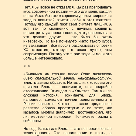
Нет, я бы вовсе не отказался. Как раз преподавать
курс современной поэзии — это для меня, как для
поэта, было бы таким хорошим уроком смирения и
заодно попыткой вписать себя в этот контекст.
Потому что каждый поэт себя считает лучшим. А
вот так по сравнению с другими, сравнить,
посмотреть, да просто понять, что делаешь ты, и
что делают другие — это было бы очень
интересно. Но мне почему-то никто такого курса
не заказывает. Все просят рассказывать о поэзии
XX столетия, которую я знаю лучше, чем
современную. Потому что я рос тогда, и меня это
больше интересовало.
<...>
«
Пытался ли кто-то после Гете развивать
идею спасительной вечной женственности?
».
Блок, главным образом. Но мысли, к которым это
привело Блока — понимаете, они подробно
отслеживание Эткиндом в «Хлысте». Там вышла
сложная история. Понимаете, для Блока,
например, символом вечной женственности в
России является Катька — такое предельное
развитие образа проститутки с ее тоже, как
казалось многим (например, Достоевскому), что
ли, жертвенной природой. Понимаете, раздать
себя всем.
Но ведь Катька для Блока — это не просто вечная
женственность. Это напоминание о плоти, а