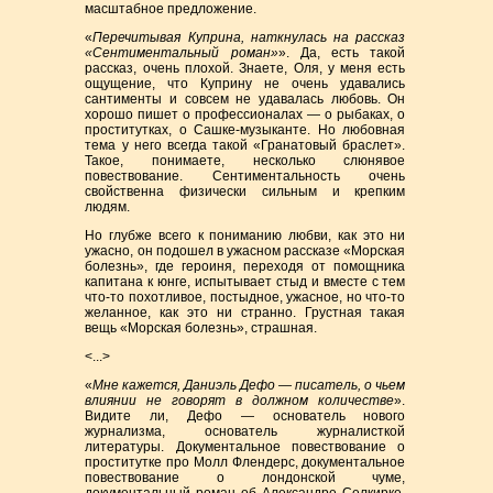
масштабное предложение.
«
Перечитывая Куприна, наткнулась на рассказ
«Сентиментальный роман»
». Да, есть такой
рассказ, очень плохой. Знаете, Оля, у меня есть
ощущение, что Куприну не очень удавались
сантименты и совсем не удавалась любовь. Он
хорошо пишет о профессионалах — о рыбаках, о
проститутках, о Сашке-музыканте. Но любовная
тема у него всегда такой «Гранатовый браслет».
Такое, понимаете, несколько слюнявое
повествование. Сентиментальность очень
свойственна физически сильным и крепким
людям.
Но глубже всего к пониманию любви, как это ни
ужасно, он подошел в ужасном рассказе «Морская
болезнь», где героиня, переходя от помощника
капитана к юнге, испытывает стыд и вместе с тем
что-то похотливое, постыдное, ужасное, но что-то
желанное, как это ни странно. Грустная такая
вещь «Морская болезнь», страшная.
<...>
«
Мне кажется, Даниэль Дефо — писатель, о чьем
влиянии не говорят в должном количестве
».
Видите ли, Дефо — основатель нового
журнализма, основатель журналисткой
литературы. Документальное повествование о
проститутке про Молл Флендерс, документальное
повествование о лондонской чуме,