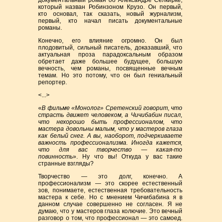
документальный роман об Александре Селкирке,
который назван Робинзоном Крузо. Он первый,
кто основал, так сказать, новый журнализм,
первый, кто начал писать документальные
романы.
Конечно, его влияние огромно. Он был
плодовитый, сильный писатель, доказавший, что
актуальная проза парадоксальным образом
обретает даже большее будущее, большую
вечность, чем романы, посвященные вечным
темам. Но это потому, что он был гениальный
репортер.
<...>
«
В фильме «Монолог» Сретенский говорит, что
страсть движет человеком, а Чичибабин писал,
что нехорошо быть профессионалом, что
мастера довольны малым, что у мастеров глаза
как белый снег. А вы, наоборот, подчеркиваете
важность профессионализма. Иногда кажется,
что для вас творчество — какая-то
повинность
». Ну что вы! Откуда у вас такие
странные взгляды?
Творчество — это долг, конечно. А
профессионализм — это скорее естественный
зов, понимаете, естественная требовательность
мастера к себе. Но с мнением Чичибабина я в
данном случае совершенно не согласен. Я не
думаю, что у мастеров глаза колючие. Это вечный
разговор о том, что профессионал — это самоед.