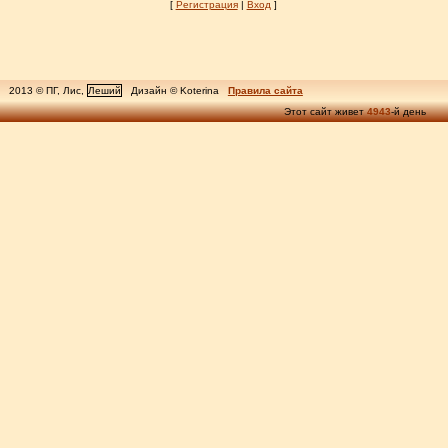
[
Регистрация
|
Вход
]
2013 © ПГ, Лис,
Леший
Дизайн © Koterina
Правила сайта
Этот сайт живет
4943
-й день