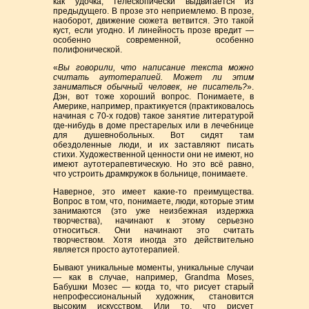
как удочка, телескопически выдвигается из
предыдущего. В прозе это неприемлемо. В прозе,
наоборот, движение сюжета ветвится. Это такой
куст, если угодно. И линейность прозе вредит —
особенно современной, особенно
полифонической.
«
Вы говорили, что написание текста можно
считать аутотерапией. Может ли этим
заниматься обычный человек, не писатель?
».
Дэн, вот тоже хороший вопрос. Понимаете, в
Америке, например, практикуется (практиковалось
начиная с 70-х годов) такое занятие литературой
где-нибудь в доме престарелых или в лечебнице
для душевнобольных. Вот сидят там
обездоленные люди, и их заставляют писать
стихи. Художественной ценности они не имеют, но
имеют аутотерапевтическую. Но это всё равно,
что устроить драмкружок в больнице, понимаете.
Наверное, это имеет какие-то преимущества.
Вопрос в том, что, понимаете, люди, которые этим
занимаются (это уже неизбежная издержка
творчества), начинают к этому серьезно
относиться. Они начинают это считать
творчеством. Хотя иногда это действительно
является просто аутотерапией.
Бывают уникальные моменты, уникальные случаи
— как в случае, например, Grandma Moses,
Бабушки Мозес — когда то, что рисует старый
непрофессиональный художник, становится
высоким искусством. Или то, что рисует