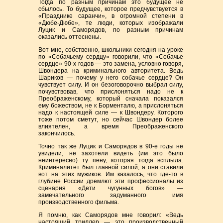
Тогда по разным причинам это будущее не
сбылось. То будущее, которое предчувствуется в
«Празднике саранчи», в огромной степени в
«Дюбе-Дюбе», те люди, которых изображали
Луцик и Саморядов, по разным причинам
оказались оттеснены.
Вот мне, собственно, школьники сегодня на уроке
по «Собачьему сердцу» говорили, что «Собачье
сердце» 90-х годов — это замена, условно говоря,
Швондера на криминального авторитета. Ведь
Шариков — почему у него собачье сердце? Он
чувствует силу. И он безоговорочно выбрал силу,
почувствовав, что прислоняться надо не к
Преображенскому, который сначала показался
ему божеством, не к Борменталю, а прислоняться
надо к настоящей силе — к Швондеру. Которого
тоже потом сметут, но сейчас Швондер более
влиятелен, а время Преображенского
закончилось.
Точно так же Луцик и Саморядов в 90-е годы не
увидели, не захотели видеть (им это было
неинтересно) ту пену, которая тогда всплыла.
Криминалитет был главной силой, а они ставили
вот на этих мужиков. Им казалось, что где-то в
глубине России дремлют эти профессионалы из
сценария «Дети чугунных богов» —
замечательного задуманного имя
производственного фильма.
Я помню, как Саморядов мне говорил: «Ведь
настоящий триллер — это производственный