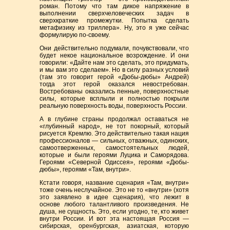
роман. Потому что там дикое напряжение в
выполнении сверхчеловеческих задач в
сверхкраткие промежутки. Попытка сделать
метафизику из триллера». Ну, это я уже сейчас
формулирую по-своему.
Они действительно подумали, почувствовали, что
будет некое национальное возрождение. И они
говорили: «Дайте нам это сделать, это придумать,
и мы вам это сделаем». Но в силу разных условий
(там это говорит герой «Дюбы-дюбы» Андрей)
тогда этот герой оказался невостребован.
Востребованы оказались пенные, поверхностные
силы, которые всплыли и полностью покрыли
реальную поверхность воды, поверхность России.
А в глубине страны продолжал оставаться не
«глубинный народ», не тот покорный, который
рисуется Кремлю. Это действительно такая нация
профессионалов — сильных, отважных, одиноких,
самоотверженных, самостоятельных людей,
которые и были героями Луцика и Саморядова.
Героями «Северной Одиссея», героями «Дюбы-
дюбы», героями «Там, внутри».
Кстати говоря, название сценария «Там, внутри»
тоже очень неслучайное. Это не то «внутри» (хотя
это заявлено в идее сценария), что лежит в
основе любого талантливого произведения. Не
душа, не сущность. Это, если угодно, те, кто живет
внутри России. И вот эта настоящая Россия —
сибирская, оренбургская, азиатская, которую