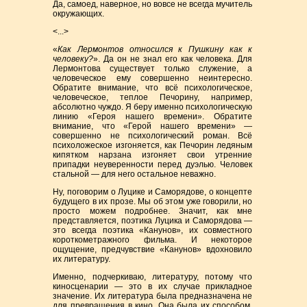
Да, самоед, наверное, но вовсе не всегда мучитель
окружающих.
<...>
«
Как Лермонтов относился к Пушкину как к
человеку?
». Да он не знал его как человека. Для
Лермонтова существует только служение, а
человеческое ему совершенно неинтересно.
Обратите внимание, что всё психологическое,
человеческое, теплое Печорину, например,
абсолютно чуждо. Я беру именно психологическую
линию «Героя нашего времени». Обратите
внимание, что «Герой нашего времени» —
совершенно не психологический роман. Всё
психоложеское изгоняется, как Печорин ледяным
кипятком нарзана изгоняет свои утренние
припадки неуверенности перед дуэлью. Человек
стальной — для него остальное неважно.
Ну, поговорим о Луцике и Саморядове, о концепте
будущего в их прозе. Мы об этом уже говорили, но
просто можем подробнее. Значит, как мне
представляется, поэтика Луцика и Саморядова —
это всегда поэтика «Канунов», их совместного
короткометражного фильма. И некоторое
ощущение, предчувствие «Канунов» вдохновило
их литературу.
Именно, подчеркиваю, литературу, потому что
киносценарии — это в их случае прикладное
значение. Их литература была предназначена не
для превращения в кино. Она была их способом,