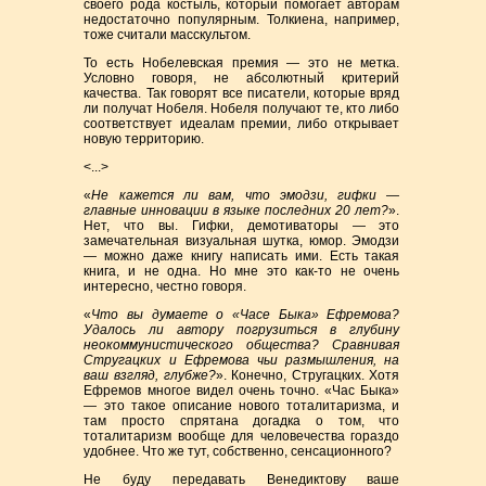
своего рода костыль, который помогает авторам
недостаточно популярным. Толкиена, например,
тоже считали масскультом.
То есть Нобелевская премия — это не метка.
Условно говоря, не абсолютный критерий
качества. Так говорят все писатели, которые вряд
ли получат Нобеля. Нобеля получают те, кто либо
соответствует идеалам премии, либо открывает
новую территорию.
<...>
«
Не кажется ли вам, что эмодзи, гифки —
главные инновации в языке последних 20 лет?
».
Нет, что вы. Гифки, демотиваторы — это
замечательная визуальная шутка, юмор. Эмодзи
— можно даже книгу написать ими. Есть такая
книга, и не одна. Но мне это как-то не очень
интересно, честно говоря.
«
Что вы думаете о «Часе Быка» Ефремова?
Удалось ли автору погрузиться в глубину
неокоммунистического общества? Сравнивая
Стругацких и Ефремова чьи размышления, на
ваш взгляд, глубже?
». Конечно, Стругацких. Хотя
Ефремов многое видел очень точно. «Час Быка»
— это такое описание нового тоталитаризма, и
там просто спрятана догадка о том, что
тоталитаризм вообще для человечества гораздо
удобнее. Что же тут, собственно, сенсационного?
Не буду передавать Венедиктову ваше