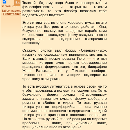
Вход
Толстой. Да, ему надо было и повторяться, и
запомнить
философствовать, и открытым текстом
Забыл пароль
разжевывать то, что Флобер позволял себе
|
Регистрация
подавать через подтекст.
Это литература не очень хорошего вкуса, но это
литература быстрого и сильного действия. Она,
безусловно, пользуется западными наработками
и очень часто в западную форму вкладывает свое
содержание, это содержание выворачивая
наизнанку.
Скажем, Толстой взял форму «Отверженных»,
насытив ее содержанием принципиально иным.
Если главный посыл романа Гюго — что вся
мировая история имеет целью формирование
праведника, формирование святого, биографию
Жана Вальжана, то у Толстого наоборот
личностное начало в истории подвергается
яростному отрицанию.
То есть русская литература в основе своей не то
чтобы пародийна, а полемична, скажем так. Хотя,
безусловно, форма романа «Отверженные»
задала в известном смысле форму свободного
романа в «Войне и мире». То есть русская
литература не периферийна — она именно
полемична по отношению к содержанию западной
литературы, вторична по отношению к ее форме.
Но это и есть русский способ реакции на мировые
проблемы — наше, принципиально наше,
принципиально иное их освещение.