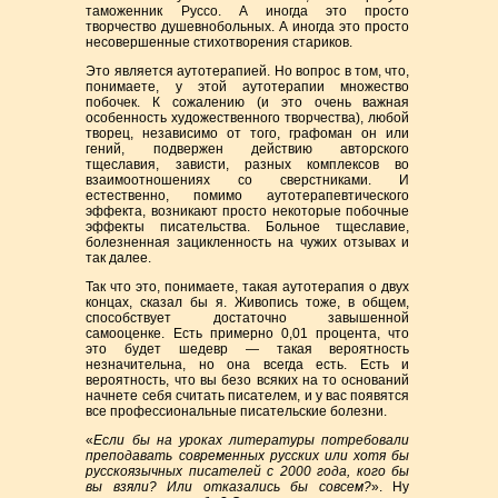
таможенник Руссо. А иногда это просто
творчество душевнобольных. А иногда это просто
несовершенные стихотворения стариков.
Это является аутотерапией. Но вопрос в том, что,
понимаете, у этой аутотерапии множество
побочек. К сожалению (и это очень важная
особенность художественного творчества), любой
творец, независимо от того, графоман он или
гений, подвержен действию авторского
тщеславия, зависти, разных комплексов во
взаимоотношениях со сверстниками. И
естественно, помимо аутотерапевтического
эффекта, возникают просто некоторые побочные
эффекты писательства. Больное тщеславие,
болезненная зацикленность на чужих отзывах и
так далее.
Так что это, понимаете, такая аутотерапия о двух
концах, сказал бы я. Живопись тоже, в общем,
способствует достаточно завышенной
самооценке. Есть примерно 0,01 процента, что
это будет шедевр — такая вероятность
незначительна, но она всегда есть. Есть и
вероятность, что вы безо всяких на то оснований
начнете себя считать писателем, и у вас появятся
все профессиональные писательские болезни.
«
Если бы на уроках литературы потребовали
преподавать современных русских или хотя бы
русскоязычных писателей с 2000 года, кого бы
вы взяли? Или отказались бы совсем?
». Ну