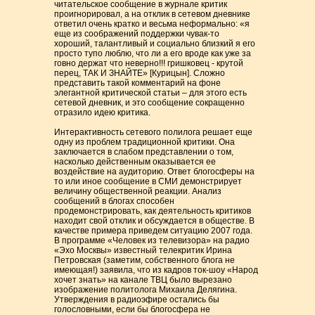
читательское сообщение в журнале критик
проигнорировал, а на отклик в сетевом дневнике
ответил очень кратко и весьма неформально: «я
еще из соображений поддержки чувак-то
хороший, талантливый и социально близкий я его
просто тупо люблю, что ли а его вроде как уже за
говно держат что неверно!!! гришковец - крутой
перец, ТАК И ЗНАЙТЕ» [Курицын]. Сложно
представить такой комментарий на фоне
элегантной критической статьи – для этого есть
сетевой дневник, и это сообщение сокращенно
отразило идею критика.
Интерактивность сетевого полилога решает еще
одну из проблем традиционной критики. Она
заключается в слабом представлении о том,
насколько действенным оказывается ее
воздействие на аудиторию. Ответ блогосферы на
то или иное сообщение в СМИ демонстрирует
величину общественной реакции. Анализ
сообщений в блогах способен
продемонстрировать, как деятельность критиков
находит свой отклик и обсуждается в обществе. В
качестве примера приведем ситуацию 2007 года.
В программе «Человек из телевизора» на радио
«Эхо Москвы» известный телекритик Ирина
Петровская (заметим, собственного блога не
имеющая!) заявила, что из кадров ток-шоу «Народ
хочет знать» на канале ТВЦ было вырезано
изображение политолога Михаила Делягина.
Утверждения в радиоэфире остались бы
голословными, если бы блогосфера не