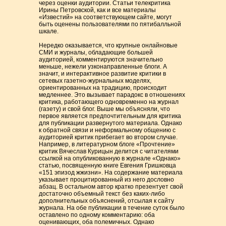
через оценки аудитории. Статьи телекритика
Ирины Петровской, как и все материалы
«Известий» на соответствующем сайте, могут
быть оценены пользователями по пятибалльной
шкале.
Нередко оказывается, что крупные онлайновые
СМИ и журналы, обладающие большей
аудиторией, комментируются значительно
меньше, нежели узконаправленные блоги. А
значит, и интерактивное развитие критики в
сетевых газетно-журнальных моделях,
ориентированных на традицию, происходит
медленнее. Это вызывает парадокс в отношениях
критика, работающего одновременно на журнал
(газету) и свой блог. Выше мы объясняли, что
первое является предпочтительным для критика
для публикации развернутого материала. Однако
к обратной связи и неформальному общению с
аудиторией критик прибегает во втором случае.
Например, в литературном блоге «Прочтение»
критик Вячеслав Курицын делится с читателями
ссылкой на опубликованную в журнале «Однако»
статью, посвященную книге Евгения Гришковца
«151 эпизод жжизни». На содержание материала
указывает процитированный из него дословно
абзац. В остальном автор кратко презентует свой
достаточно объемный текст без каких-либо
дополнительных объяснений, отсылая к сайту
журнала. На обе публикации в течение суток было
оставлено по одному комментарию: оба
оценивающих, оба полемичных. Однако