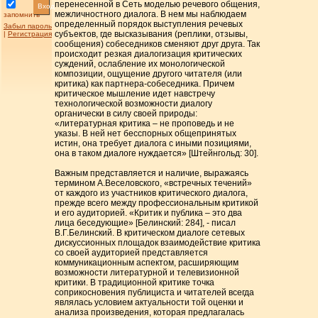
перенесенной в Сеть моделью речевого общения,
Вход
межличностного диалога. В нем мы наблюдаем
запомнить
определенный порядок выступления речевых
Забыл пароль
субъектов, где высказывания (реплики, отзывы,
|
Регистрация
сообщения) собеседников сменяют друг друга. Так
происходит резкая диалогизация критических
суждений, ослабление их монологической
композиции, ощущение другого читателя (или
критика) как партнера-собеседника. Причем
критическое мышление идет навстречу
технологической возможности диалогу
органически в силу своей природы:
«литературная критика – не проповедь и не
указы. В ней нет бесспорных общепринятых
истин, она требует диалога с иными позициями,
она в таком диалоге нуждается» [Штейнгольд: 30].
Важным представляется и наличие, выражаясь
термином А.Веселовского, «встречных течений»
от каждого из участников критического диалога,
прежде всего между профессиональным критикой
и его аудиторией. «Критик и публика – это два
лица беседующие» [Белинский: 284], - писал
В.Г.Белинский. В критическом диалоге сетевых
дискуссионных площадок взаимодействие критика
со своей аудиторией представляется
коммуникационным аспектом, расширяющим
возможности литературной и телевизионной
критики. В традиционной критике точка
соприкосновения публициста и читателей всегда
являлась условием актуальности той оценки и
анализа произведения, которая предлагалась