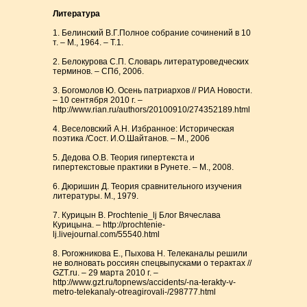
Литература
1. Белинский В.Г.Полное собрание сочинений в 10
т. – М., 1964. – Т.1.
2. Белокурова С.П. Словарь литературоведческих
терминов. – СПб, 2006.
3. Богомолов Ю. Осень патриархов // РИА Новости.
– 10 сентября 2010 г. –
http://www.rian.ru/authors/20100910/274352189.html
4. Веселовский А.Н. Избранное: Историческая
поэтика /Сост. И.О.Шайтанов. – М., 2006
5. Дедова О.В. Теория гипертекста и
гипертекстовые практики в Рунете. – М., 2008.
6. Дюришин Д. Теория сравнительного изучения
литературы. М., 1979.
7. Курицын В. Prochtenie_lj Блог Вячеслава
Курицына. – http://prochtenie-
lj.livejournal.com/55540.html
8. Рогожникова Е., Пыхова Н. Телеканалы решили
не волновать россиян спецвыпусками о терактах //
GZT.ru. – 29 марта 2010 г. –
http://www.gzt.ru/topnews/accidents/-na-terakty-v-
metro-telekanaly-otreagirovali-/298777.html