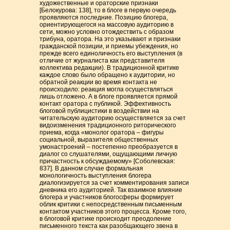
художественные и ораторские признаки
[Белокурова: 138], то в блоге в первую очередь
проявляются последние. Позицию блогера,
ориентирующегося на массовую аудиторию в
сети, можно условно отождествить с образом
трибуна, оратора. На это указывают и признаки
гражданской позиции, и приемы убеждения, но
прежде всего единоличность его выступления (в
отличие от журналиста как представителя
коллектива редакции). В традиционной критике
каждое слово было обращено к аудитории, но
обратной реакции во время контакта не
происходило: реакция могла осуществляться
лишь отложено. А в блоге проявляется прямой
контакт оратора с публикой. Эффективность
блоговой публицистики в воздействии на
читательскую аудиторию осуществляется за счет
видоизменения традиционного риторического
приема, когда «монолог оратора – фигуры
социальной, выразителя общественных
умонастроений – постепенно преобразуется в
диалог со слушателями, ощущающими личную
причастность к обсуждаемому» [Соболевская:
837]. В данном случае формальная
монологичность выступления блогера
диалогизируется за счет комментирования записи
дневника его аудиторией. Так взаимное влияние
блогера и участников блогосферы формирует
облик критики с непосредственным письменным
контактом участников этого процесса. Кроме того,
в блоговой критике происходит преодоление
письменного текста как разобщающего звена в