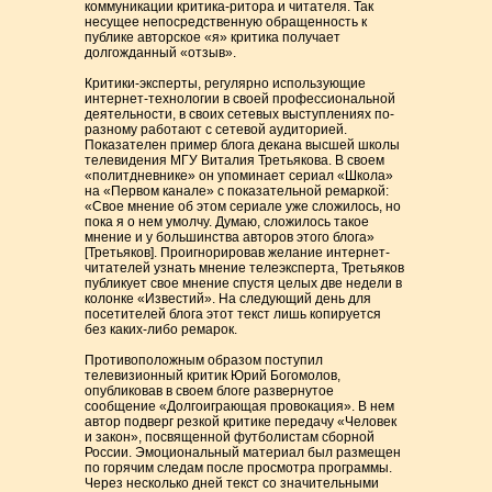
коммуникации критика-ритора и читателя. Так
несущее непосредственную обращенность к
публике авторское «я» критика получает
долгожданный «отзыв».
Критики-эксперты, регулярно использующие
интернет-технологии в своей профессиональной
деятельности, в своих сетевых выступлениях по-
разному работают с сетевой аудиторией.
Показателен пример блога декана высшей школы
телевидения МГУ Виталия Третьякова. В своем
«политдневнике» он упоминает сериал «Школа»
на «Первом канале» с показательной ремаркой:
«Свое мнение об этом сериале уже сложилось, но
пока я о нем умолчу. Думаю, сложилось такое
мнение и у большинства авторов этого блога»
[Третьяков]. Проигнорировав желание интернет-
читателей узнать мнение телеэксперта, Третьяков
публикует свое мнение спустя целых две недели в
колонке «Известий». На следующий день для
посетителей блога этот текст лишь копируется
без каких-либо ремарок.
Противоположным образом поступил
телевизионный критик Юрий Богомолов,
опубликовав в своем блоге развернутое
сообщение «Долгоиграющая провокация». В нем
автор подверг резкой критике передачу «Человек
и закон», посвященной футболистам сборной
России. Эмоциональный материал был размещен
по горячим следам после просмотра программы.
Через несколько дней текст со значительными