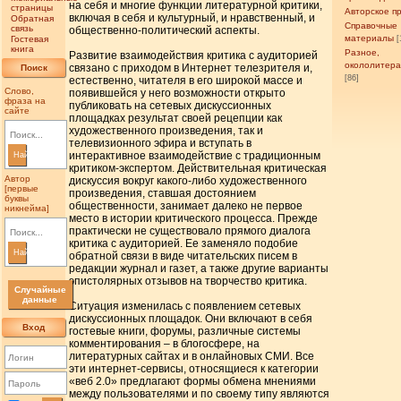
на себя и многие функции литературной критики,
страницы
Авторское п
включая в себя и культурный, и нравственный, и
Обратная
Справочные
связь
общественно-политический аспекты.
материалы
Гостевая
[
книга
Разное,
Развитие взаимодействия критика с аудиторией
окололитер
связано с приходом в Интернет телезрителя и,
Поиск
[86]
естественно, читателя в его широкой массе и
Слово,
появившейся у него возможности открыто
фраза на
публиковать на сетевых дискуссионных
сайте
площадках результат своей рецепции как
художественного произведения, так и
телевизионного эфира и вступать в
интерактивное взаимодействие с традиционным
Найти
критиком-экспертом. Действительная критическая
Автор
дискуссия вокруг какого-либо художественного
[первые
произведения, ставшая достоянием
буквы
общественности, занимает далеко не первое
никнейма]
место в истории критического процесса. Прежде
практически не существовало прямого диалога
критика с аудиторией. Ее заменяло подобие
Найти
обратной связи в виде читательских писем в
редакции журнал и газет, а также другие варианты
эпистолярных отзывов на творчество критика.
Случайные
данные
Ситуация изменилась с появлением сетевых
дискуссионных площадок. Они включают в себя
Вход
гостевые книги, форумы, различные системы
комментирования – в блогосфере, на
литературных сайтах и в онлайновых СМИ. Все
эти интернет-сервисы, относящиеся к категории
«веб 2.0» предлагают формы обмена мнениями
между пользователями и по своему типу являются