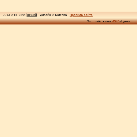
2013 © ПГ, Лис,
Леший
Дизайн © Koterina
Правила сайта
Этот сайт живет
4940
-й день