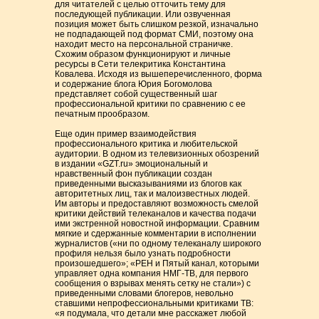
для читателей с целью отточить тему для
последующей публикации. Или озвученная
позиция может быть слишком резкой, изначально
не подпадающей под формат СМИ, поэтому она
находит место на персональной страничке.
Схожим образом функционируют и личные
ресурсы в Сети телекритика Константина
Ковалева. Исходя из вышеперечисленного, форма
и содержание блога Юрия Богомолова
представляет собой существенный шаг
профессиональной критики по сравнению с ее
печатным прообразом.
Еще один пример взаимодействия
профессионального критика и любительской
аудитории. В одном из телевизионных обозрений
в издании «GZT.ru» эмоциональный и
нравственный фон публикации создан
приведенными высказываниями из блогов как
авторитетных лиц, так и малоизвестных людей.
Им авторы и предоставляют возможность смелой
критики действий телеканалов и качества подачи
ими экстренной новостной информации. Сравним
мягкие и сдержанные комментарии в исполнении
журналистов («ни по одному телеканалу широкого
профиля нельзя было узнать подробности
произошедшего»; «РЕН и Пятый канал, которыми
управляет одна компания НМГ-ТВ, для первого
сообщения о взрывах менять сетку не стали») с
приведенными словами блогеров, невольно
ставшими непрофессиональными критиками ТВ:
«я подумала, что детали мне расскажет любой