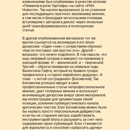
изменениями был опубликован в качестве колонки
«Пиманов в роли Тартюфа» на сайте «РИА
Новости». Так наспех высказанное (а не утаенное
для последующего газетного эксклюзива) мнение,
в том числе и благодаря читательским откликам,
вступившим с автором в диалог, через несколько
дней трансформировалось в полноценную
статью.
В другом опубликованном материале тот же
критик ссылается на возникшую в его блоге
дискуссию: «Один «ник» с сочувствием обронил:
«Как он постарел, как грустно это». Другой –
возразил, что ничего подобного. В том смысле, что
наш любимый сатирик и юморист по-прежнему в
хорошей форме. И – физической, и – творческой.
Третий – обратил внимание на немалые годы
Валентина Гафта, который из бравого гусара
превратился в «старого еврейского дедушку». И
тоже – с нотой сострадания» [Богомолов]. Так
Богомолов успешно вводит в свои
профессиональные статьи непрофессиональное
мнение, дает полярные мнение и использует
возникающую дискуссию вокруг своих материалов
как иллюстрацию для аргументации своей
позиции, усиления публицистического начала
критических текстов. Блог Богомолова можно было
бы назвать просто персональным дайджестом,
если бы не старания автора задействовать
инструментарий блога и расширить за счет него
содержание своих публикаций. Блог становится
для журналиста и способом «забросить удочку»