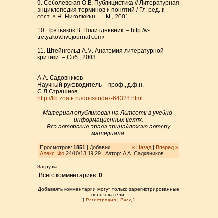
9. Соболевская О.В. Публицистика // Литературная
энциклопедия терминов и понятий / Гл. ред. и
сост. А.Н. Николюкин. — М., 2001.
10. Третьяков В. Политдневник. – http://v-
tretyakov.livejournal.com/
11. Штейнгольд А.М. Анатомия литературной
критики. – Спб., 2003.
А.А. Садовников
Научный руководитель – проф., д.ф.н.
С.Л.Страшнов
http://lib.znate.ru/docs/index-64328.html
Материал опубликован на Литсети в учебно-
информационных целях.
Все авторские права принадлежат автору
материала.
Просмотров:
1851
| Добавил:
« Назад
|
Вперед »
Алекс_Фо
24/10/13 19:29 | Автор: А.А. Садовников
Загрузка...
Всего комментариев:
0
Добавлять комментарии могут только зарегистрированные
пользователи.
[
Регистрация
|
Вход
]