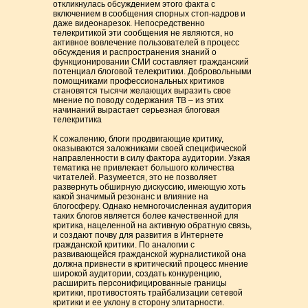
откликнулась обсуждением этого факта с
включением в сообщения спорных стоп-кадров и
даже видеонарезок. Непосредственно
телекритикой эти сообщения не являются, но
активное вовлечение пользователей в процесс
обсуждения и распространения знаний о
функционировании СМИ составляет гражданский
потенциал блоговой телекритики. Добровольными
помощниками профессиональных критиков
становятся тысячи желающих выразить свое
мнение по поводу содержания ТВ – из этих
начинаний вырастает серьезная блоговая
телекритика
К сожалению, блоги продвигающие критику,
оказываются заложниками своей специфической
направленности в силу фактора аудитории. Узкая
тематика не привлекает большого количества
читателей. Разумеется, это не позволяет
развернуть обширную дискуссию, имеющую хоть
какой значимый резонанс и влияние на
блогосферу. Однако немногочисленная аудитория
таких блогов является более качественной для
критика, нацеленной на активную обратную связь,
и создают почву для развития в Интернете
гражданской критики. По аналогии с
развивающейся гражданской журналистикой она
должна привнести в критический процесс мнение
широкой аудитории, создать конкуренцию,
расширить персонифицированные границы
критики, противостоять трайбализации сетевой
критики и ее уклону в сторону элитарности.