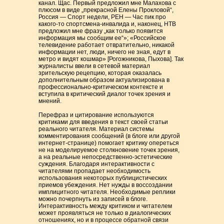
канал. Щас. Первый предложил мне Малахова с
плюсом в виде „прекрасной Елены Прокловой“,
Россия — Спорт недели, РЕН — Час пик про
какого-то спортсмена-инвалида и, наконец, НТВ
предложил мне фразу „как только появится
информация мы сообщим ее“»; «Российское
телевидение работает отвратительно, никакой
информации нет, люди, ничего не зная, едут в
метро и видят кошмар» [Рогожникова, Пыхова]. Так
журналисты ввели в сетевой материал
зрительскую рецепцию, которая оказалась
дополнительным образом актуализирована в
профессионально-критическом контексте и
вступила в критический диалог точек зрения и
мнений.
Перефраз и цитирование используются
критиками для введения в текст своей cтатьи
реального читателя. Материал системы
комментирования сообщений (в блоге или другой
интернет-странице) помогает критику опереться
не на моделируемое столкновение точек зрения,
а на реальные непосредственно-эстетические
суждения. Благодаря интерактивности с
читателями пропадает необходимость
использования некоторых публицистических
приемов убеждения. Нет нужды в воссоздании
имплицитного читателя. Необходимые реплики
можно почерпнуть из записей в блоге.
Интерактивность между критиком и читателем
может проявляться не только в диалогических
отношениях, но и в процессе обратной связи