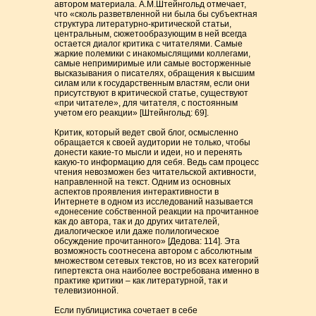
автором материала. А.М.Штейнгольд отмечает,
что «сколь разветвленной ни была бы субъектная
структура литературно-критической статьи,
центральным, сюжетообразующим в ней всегда
остается диалог критика с читателями. Самые
жаркие полемики с инакомыслящими коллегами,
самые непримиримые или самые восторженные
высказывания о писателях, обращения к высшим
силам или к государственным властям, если они
присутствуют в критической статье, существуют
«при читателе», для читателя, с постоянным
учетом его реакции» [Штейнгольд: 69].
Критик, который ведет свой блог, осмысленно
обращается к своей аудитории не только, чтобы
донести какие-то мысли и идеи, но и перенять
какую-то информацию для себя. Ведь сам процесс
чтения невозможен без читательской активности,
направленной на текст. Одним из основных
аспектов проявления интерактивности в
Интернете в одном из исследований называется
«донесение собственной реакции на прочитанное
как до автора, так и до других читателей,
диалогическое или даже полилогическое
обсуждение прочитанного» [Дедова: 114]. Эта
возможность соотнесена автором с абсолютным
множеством сетевых текстов, но из всех категорий
гипертекста она наиболее востребована именно в
практике критики – как литературной, так и
телевизионной.
Если публицистика сочетает в себе