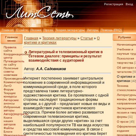
Регистрация
Вход
Главная
О сайте
Поэзия
Проза
Теория литературы
Авторы
Помощь (FAQ)
Главное
Рубрики
Главная
»
Теория литературы
»
Статьи
»
О
меню
критике и критиках
Начинающи
Правила
Учебники и
сайта
Литературный и телевизионный критик в
научные тру
Координационный
сетевом диалоге: принципы и результат
центр
Психология
взаимодействия с аудиторией
Путеводитель
творчества
[
по сайту
Об авторах 
Полезные
Автор:
А.А. Садовников
советы
читателях
[5
новичкам
О критике и
Интернет постепенно занимает центральное
Произведения
критиках
[42
Комментарии
положение в современной информационной и
ЛитО
Техника
коммуникационной среде, в поле которого
Форум
стихосложе
представлена также литературно-
Текущие
художественная критика. Ее проявления с одной
Литературн
конкурсы
стороны наследуют традиционные формы
жанры, фор
Авторские
анонсы
критики, а с другой – предлагают новые ее виды и
направлени
Избранные
взаимодействия участников критического
Эксперимен
авторы
процесса. Причем более активно развивается
поэзия и тв
Авто(р)портреты
современная телевизионная критика,
формы
[11]
Книги
выделившаяся среди других «критик» за счет
наших
О прозе
[45]
авторов
наибольшей популярности ТВ как вида искусства
Оформление
Файлы
и средства массовой коммуникации. В связи с
издание
Блоги
синтетичностью телевидения его критика берет
произведен
Мемориальные