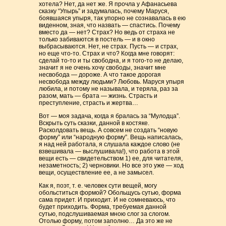
хотела? Нет, да нет же. Я прочла у Афанасьева
сказку “Упырь” и задумалась, почему Маруся,
боявшаяся упыря, так упорно не сознавалась в ею
виденном, зная, что назвать — спастись. Почему
вместо да — нет? Страх? Но ведь от страха не
только забиваются в постель — и в окно
выбрасываются. Нет, не страх. Пусть — и страх,
но еще что-то. Страх и что? Когда мне говорят:
сделай то-то и ты свободна, и я того-то не делаю,
значит я не очень хочу свободы, значит мне
несвобода — дороже. А что такое дорогая
несвобода между людьми? Любовь. Маруся упыря
любила, и потому не называла, и теряла, раз за
разом, мать — брата — жизнь. Страсть и
преступление, страсть и жертва…
Вот — моя задача, когда я бралась за “Мулодца”.
Вскрыть суть сказки, данной в костяке.
Расколдовать вещь. А совсем не создать “новую
форму” или “народную форму”. Вещь написалась,
я над ней работала, я слушала каждое слово (не
взвешивала — выслушивала!), что работа в этой
вещи есть — свидетельством 1) ее, для читателя,
незаметность; 2) черновики. Но все это уже — ход
вещи, осуществление ее, а не замысел.
Как я, поэт, т. е. человек сути вещей, могу
обольститься формой? Обольщусь сутью, форма
сама придет. И приходит. И не сомневаюсь, что
будет приходить. Форма, требуемая данной
сутью, подслушиваемая мною слог за слогом.
Отолью форму, потом заполню… Да это же не