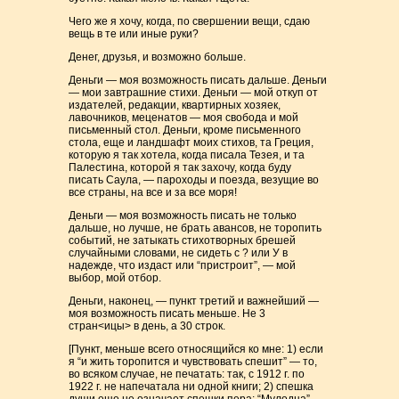
Чего же я хочу, когда, по свершении вещи, сдаю
вещь в те или иные руки?
Денег, друзья, и возможно больше.
Деньги — моя возможность писать дальше. Деньги
— мои завтрашние стихи. Деньги — мой откуп от
издателей, редакции, квартирных хозяек,
лавочников, меценатов — моя свобода и мой
письменный стол. Деньги, кроме письменного
стола, еще и ландшафт моих стихов, та Греция,
которую я так хотела, когда писала Тезея, и та
Палестина, которой я так захочу, когда буду
писать Саула, — пароходы и поезда, везущие во
все страны, на все и за все моря!
Деньги — моя возможность писать не только
дальше, но лучше, не брать авансов, не торопить
событий, не затыкать стихотворных брешей
случайными словами, не сидеть с ? или У в
надежде, что издаст или “пристроит”, — мой
выбор, мой отбор.
Деньги, наконец, — пункт третий и важнейший —
моя возможность писать меньше. Не 3
стран<ицы> в день, а 30 строк.
[Пункт, меньше всего относящийся ко мне: 1) если
я “и жить торопится и чувствовать спешит” — то,
во всяком случае, не печатать: так, с 1912 г. по
1922 г. не напечатала ни одной книги; 2) спешка