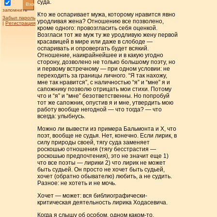
суда.
Вход
запомнить
Кто же оспаривает мужа, которому нравится явно
Забыл пароль
уродливая жена? Отношению все позволено,
|
Регистрация
кроме одного: провозгласить себя оценкой.
Возгласи тот же муж ту же уродливую жену первой
красавицей в мире или даже в слободе —
оспаривать и опровергать будет всякий.
Отношение, наикрайнейшее и в какую угодно
сторону, дозволено не только большому поэту, но
и первому встречному — при одном условии: не
переходить за границы личного. “Я так нахожу,
мне так нравится”, с наличностью “я” и “мне” я и
сапожнику позволю отрицать мои стихи. Потому
что и “я” и “мне” безответственны. Но попробуй
тот же сапожник, опустив я и мне, утвердить мою
работу вообще негодной — что тогда? — что
всегда: улыбнусь.
Можно ли вывести из примера Бальмонта и X, что
поэт, вообще не судья. Нет, конечно. Если лирик, в
силу природы своей, тягу суда заменяет
роскошью отношения (тягу бесстрастия —
роскошью предпочтения), это не значит еще 1)
что все поэты — лирики 2) что лирик не может
быть судьей. Он просто не хочет быть судьей,
хочет (обратно обывателю) любить, а не судить.
Разное: не хотеть и не мочь.
Хочет — может: вся библиографически-
критическая деятельность лирика Ходасевича.
Когда я слышу об особом, одном каком-то,