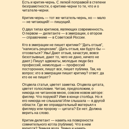
Есть и критик-чернь. С легкой поправкой в степени
безграмотности, о критике-черни то те, что и о
читателе-черни.
Критик-чернь — тот же читатель-чернь, но — мало
— не читающий! — пишущий.
О двух типах критиков, являющих современность.
О первом — дилетанте — в эмиграции, о втором
— справочнике — в Советской России.
Кто в эмиграции не пишет критики? “Дать отзыв”,
“написать рецензию”. (Дать отзыв, как будто бы —
отозваться? Увы! Дают отзыв, зачастую, вовсе
безотзывные, дают то, чего не дано, ничего не
дают.) Пишут адвокаты, молодые люди без
профессий, немолодые — профессий
посторонних, пишут все, пишет публика. Так, на
вопрос: кто в эмиграции пишет критику? ответ: да
кто ее не пишет?
Отцвела статья, цветет заметка. Отцвела цитата,
цветет голословие. Читаю, предположим, о
никогда не читанном мною, совсем новом авторе:
фигляр. Что порукой? Имя в конце столбца. Но я
его никогда не слышала! Или слышала — в другой
области. Где же оправдательный матерьял к
фигляру или пророку — цитата? Ее нет. Должна
верить на слово.
Критик-дилетант — накипь на поверхности
сомнительного котла (публики). Что в нем
варится? Темная вода. Темна и накипь.