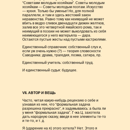
“Советами молодым хозяйкам”. Советы молодым
хозяйкам — Советы молодым поэтам. Искусство
— кухня. Только бы уменье! Но, для полной
параллели, и там и здесь жестокий закон
неравенства. Равно тому как неимущий не может
вбить в ведро сливок двенадцати дюжин желтков,
залив все это четвертной ямайского рома, так и
неимущий в поэзии не может выколдовать из себя
неимеющегося у него матерьяла — дара.
Остаются пустые жесты над пустыми кастрюлями.
Единственный справочник: собственный слух и,
если уж очень нужно (?) — теория словесности
Саводника: драма, трагедия, поэма, сатира, пр.
Единственный учитель: собственный труд.
И единственный судья: будущее.
VII. АВТОР И ВЕЩЬ
Часто, читая какую-нибудь рецензию о себе и
узнавая из нее, что “формальная задача
разрешена прекрасно”, я задумываюсь: а была ли
у меня “формальная задача”. Г-жа Ц. захотела
дать народную сказку, введя в нее элементы те-то
и те-то, и т. д.
Я (ударение на я) этого хотела? Нет. Этого я