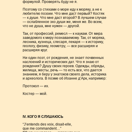
формулой. Проверять буду не я.
Поэтому со стихами о море иду к моряку, а не к
любителю поэзии. Что мне даст первый? Костяк
— к душе. Что мне даст второй? В лучшем случае
— ослабленное эхо души же, меня же. Во всем,
что не душа, мне нужен — другой.
Так, от профессий, ремесл — к наукам. От мира
заведомого к миру познаваемому. Так, от моряка,
лесника, кузнеца, слесаря, пекаря — к историку,
геологу, физику, геометру, — все расширяя и
расширяя круг.
Ни один поэт, от рождения, не знает почвенных
наслоений и исторических дат. Что я знаю от
рождения? Душу своих героев. Одежды, обряды,
жилища, жесты, речь — то есть все, что дается
знанием, я беру у знатоков своего дела, историка
и археолога. В поэме об Иоанне д’Арк, например:
Протокол — их.
Костер — мой.
IV. КОГО Я СЛУШАЮСЬ
“J’entends des voix, disait-elle,
que me commandent…”