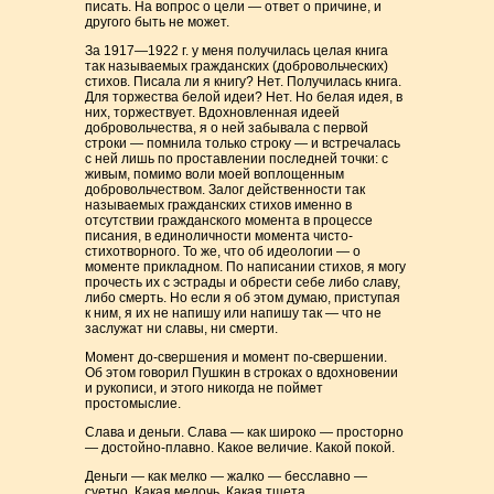
писать. На вопрос о цели — ответ о причине, и
другого быть не может.
За 1917—1922 г. у меня получилась целая книга
так называемых гражданских (добровольческих)
стихов. Писала ли я книгу? Нет. Получилась книга.
Для торжества белой идеи? Нет. Но белая идея, в
них, торжествует. Вдохновленная идеей
добровольчества, я о ней забывала с первой
строки — помнила только строку — и встречалась
с ней лишь по проставлении последней точки: с
живым, помимо воли моей воплощенным
добровольчеством. Залог действенности так
называемых гражданских стихов именно в
отсутствии гражданского момента в процессе
писания, в единоличности момента чисто-
стихотворного. То же, что об идеологии — о
моменте прикладном. По написании стихов, я могу
прочесть их с эстрады и обрести себе либо славу,
либо смерть. Но если я об этом думаю, приступая
к ним, я их не напишу или напишу так — что не
заслужат ни славы, ни смерти.
Момент до-свершения и момент по-свершении.
Об этом говорил Пушкин в строках о вдохновении
и рукописи, и этого никогда не поймет
простомыслие.
Слава и деньги. Слава — как широко — просторно
— достойно-плавно. Какое величие. Какой покой.
Деньги — как мелко — жалко — бесславно —
суетно. Какая мелочь. Какая тщета.