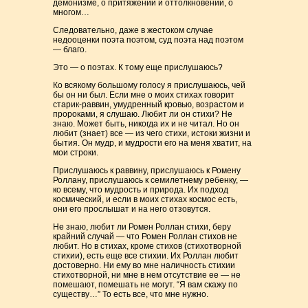
демонизме, о притяжении и оттолкновении, о
многом…
Следовательно, даже в жестоком случае
недооценки поэта поэтом, суд поэта над поэтом
— благо.
Это — о поэтах. К тому еще прислушаюсь?
Ко всякому большому голосу я прислушаюсь, чей
бы он ни был. Если мне о моих стихах говорит
старик-раввин, умудренный кровью, возрастом и
пророками, я слушаю. Любит ли он стихи? Не
знаю. Может быть, никогда их и не читал. Но он
любит (знает) все — из чего стихи, истоки жизни и
бытия. Он мудр, и мудрости его на меня хватит, на
мои строки.
Прислушаюсь к раввину, прислушаюсь к Ромену
Роллану, прислушаюсь к семилетнему ребенку, —
ко всему, что мудрость и природа. Их подход
космический, и если в моих стихах космос есть,
они его прослышат и на него отзовутся.
Не знаю, любит ли Ромен Роллан стихи, беру
крайний случай — что Ромен Роллан стихов не
любит. Но в стихах, кроме стихов (стихотворной
стихии), есть еще все стихии. Их Роллан любит
достоверно. Ни ему во мне наличность стихии
стихотворной, ни мне в нем отсутствие ее — не
помешают, помешать не могут. “Я вам скажу по
существу…” То есть все, что мне нужно.