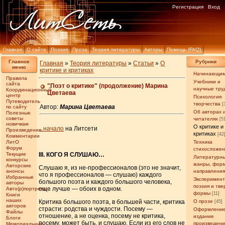
Регистрация
Вход
Главная
О сайте
Поэзия
Проза
Теория литературы
Авторы
Помощь (FAQ)
Главное
Рубрики
Главная
»
Теория литературы
»
Статьи
»
О
меню
критике и критиках
Начинающи
Правила
Учебники и
сайта
"Поэт о критике" (продолжение) Маринa
научные тру
Координационный
Цветаевa
центр
Психология
Путеводитель
творчества
[
Автор:
Маринa Цветаевa
по сайту
Об авторах 
Полезные
советы
читателях
[5
новичкам
О критике и
...начало
на Литсети
Произведения
критиках
[42
Комментарии
ЛитО
Техника
Форум
стихосложе
Текущие
III. КОГО Я СЛУШАЮ…
Литературн
конкурсы
жанры, фор
Авторские
Слушаю я, из не-профессионалов (это не значит,
анонсы
направлени
что я профессионалов — слушаю) каждого
Избранные
Эксперимен
большого поэта и каждого большого человека,
авторы
поэзия и тв
еще лучше — обоих в одном.
Авто(р)портреты
формы
[11]
Книги
наших
Критика большого поэта, в большей части, критика
О прозе
[45]
авторов
страсти: родства и чуждости. Посему —
Оформление
Файлы
отношение, а не оценка, посему не критика,
издание
Блоги
посему, может быть, и слушаю. Если из его слов не
произведен
Мемориальные