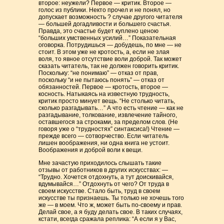
второе: неужели? Первое — критик. Второе —
голос из публики. Некто прочел и не понял, но
допускает возможность ? случае другого читателя
— большей догадливости и большего счастья.
Правда, это счастье будет куплено ценою
“больших умственных усилий…” Показательная
оговорка. Потрудишься — добудешь, по мне — не
стоит. В этом уже не кротость, а, если не злая
воля, то явное отсутствие воли доброй. Так может
сказать читатель, так не должен говорить критик.
Поскольку: “не понимаю” — отказ от прав,
поскольку “и не пытаюсь понять” — отказ от
обязанностей. Первое — кротость, второе —
косность. Натыкаясь на известную трудность,
критик просто минует вещь. “Не столько читать,
сколько разгадывать…” А что есть чтение — как не
разгадывание, толкование, извлечение тайного,
оставшегося за строками, за пределом слов. (Не
говоря уже о “трудностях” синтаксиса!) Чтение —
прежде всего — сотворчество. Если читатель
лишен воображения, ни одна книга не устоит.
Воображения и доброй воли к вещи.
Мне зачастую приходилось слышать такие
отзывы от работников в других искусствах: —
“Трудно. Хочется отдохнуть, а тут доискивайся,
вдумывайся…” Отдохнуть от чего? От труда в
своем искусстве. Стало быть, труд в своем
искусстве ты признаешь. Ты только не хочешь того
же — в моем. Что ж, может быть по-своему и прав.
Делай свое, а я буду делать свое. В таких случаях,
кстати, всегда сражала реплика: “А если я у Вас,