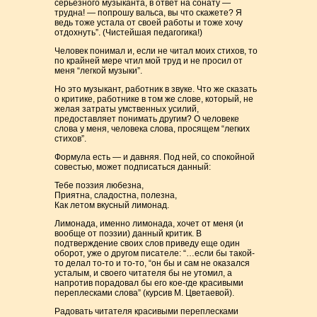
серьезного музыканта, в ответ на сонату —
трудна! — попрошу вальса, вы что скажете? Я
ведь тоже устала от своей работы и тоже хочу
отдохнуть”. (Чистейшая педагогика!)
Человек понимал и, если не читал моих стихов, то
по крайней мере чтил мой труд и не просил от
меня “легкой музыки”.
Но это музыкант, работник в звуке. Что же сказать
о критике, работнике в том же слове, который, не
желая затраты умственных усилий,
предоставляет понимать другим? О человеке
слова у меня, человека слова, просящем “легких
стихов”.
Формула есть — и давняя. Под ней, со спокойной
совестью, может подписаться данный:
Тебе поэзия любезна,
Приятна, сладостна, полезна,
Как летом вкусный лимонад.
Лимонада, именно лимонада, хочет от меня (и
вообще от поэзии) данный критик. В
подтверждение своих слов приведу еще один
оборот, уже о другом писателе: “…если бы такой-
то делал то-то и то-то, “он бы и сам не оказался
усталым, и своего читателя бы не утомил, а
напротив порадовал бы его кое-где красивыми
переплесками слова” (курсив М. Цветаевой).
Радовать читателя красивыми переплесками