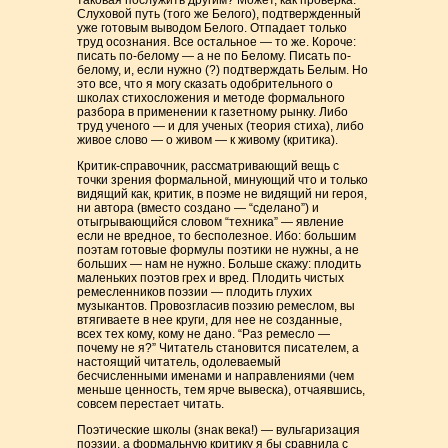
таковая послужить другим? Может, как проверка.
Слуховой путь (того же Белого), подтвержденный
уже готовым выводом Белого. Отпадает только
труд осознания. Все остальное — то же. Короче:
писать по-белому — а не по Белому. Писать по-
белому, и, если нужно (?) подтверждать Белым. Но
это все, что я могу сказать одобрительного о
школах стихосложения и методе формального
разбора в применении к газетному рынку. Либо
труд ученого — и для ученых (теория стиха), либо
живое слово — о живом — к живому (критика).
Критик-справочник, рассматривающий вещь с
точки зрения формальной, минующий что и только
видящий как, критик, в поэме не видящий ни героя,
ни автора (вместо создано — “сделано”) и
отыгрывающийся словом “техника” — явление
если не вредное, то бесполезное. Ибо: большим
поэтам готовые формулы поэтики не нужны, а не
больших — нам не нужно. Больше скажу: плодить
маленьких поэтов грех и вред. Плодить чистых
ремесленников поэзии — плодить глухих
музыкантов. Провозгласив поэзию ремеслом, вы
втягиваете в нее круги, для нее не созданные,
всех тех кому, кому не дано. “Раз ремесло —
почему не я?” Читатель становится писателем, а
настоящий читатель, одолеваемый
бесчисленными именами и направлениями (чем
меньше ценность, тем ярче вывеска), отчаявшись,
совсем перестает читать.
Поэтические школы (знак века!) — вульгаризация
поэзии, а формальную критику я бы сравнила с