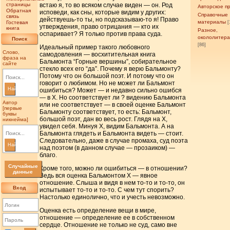
страницы
встаю я, то во всяком случае виден — он. Род
Авторское п
Обратная
исповеди, как сны, которые видим у других:
Справочные
связь
действуешь-то ты, но подсказываю-то я! Право
материалы
Гостевая
[
утверждения, право отрицания — кто их
книга
Разное,
оспаривает? Я только против права суда.
окололитер
Поиск
[86]
Идеальный пример такого любовного
Слово,
самодовления — восхитительная книга
фраза на
Бальмонта “Горные вершины”, собирательное
сайте
стекло всех его “да”. Почему я верю Бальмонту?
Потому что он большой поэт. И потому что он
говорит о любимом. Но не может ли Бальмонт
Найти
ошибиться? Может — и недавно сильно ошибся
— в X. Но соответствует ли ? видению Бальмонта
Автор
или не соответствует — в своей оценке Бальмонт
[первые
Бальмонту соответствует, то есть: Бальмонт,
буквы
большой поэт, дан во весь рост. Глядя на X,
никнейма]
увидел себя. Минуя X, видим Бальмонта. А на
Бальмонта глядеть и Бальмонта видеть — стоит.
Следовательно, даже в случае промаха, суд поэта
Найти
над поэтом (в данном случае — прозаиком) —
благо.
Случайные
Кроме того, можно ли ошибиться — в отношении?
данные
Ведь вся оценка Бальмонтом X — явное
отношение. Слыша и видя в нем то-то и то-то, он
Вход
испытывает то-то и то-то. С чем тут спорить?
Настолько единолично, что и учесть невозможно.
Оценка есть определение вещи в мире,
отношение — определение ее в собственном
сердце. Отношение не только не суд, само вне