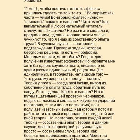
Убийство.
“Г-же Ц., чтобы достичь такого-то эффекта,
пришлось сделать то-то и то-то…” Во-первых: как
часто — мимо! Во-вторых: кому это нужно —
“пришлось”, когда это сделано? Читателю? Как
внимательный и любознательный читатель
отвечу: нет. Писателю? Но раз я это сделала и,
предположим, сделала хорошо, зачем мне из
чужих уст то, что я знаю из собственного опыта
труда? В лучшем случае — повторение,
подтверждение. Проверка задачи, которая
бесспорно решена. То есть — проформа.
Молодым поэтам, может быть? Рецепт для
получения известных эффектов? Но назовите мне
хотя бы одного крупного поэта, писавшего по
чужим (всегда единоличным!) рецептам. (Не
единоличных, в творчестве, нет.) Кроме того —
“что русскому здорово, то немцу — смерть”.
Теория у поэта — всегда post factum, вывод из
собственного опыта труда, обратный путь по
следу. Я это сделал. Как я это сделал? И вот,
путем тщательнейшей проверки черновиков,
подсчета гласных и согласных, изучения ударений
(повторяю, с этим делом не знакома) поэт
получает известный вывод, над которым потом и
работает и который и преподносит в виде той или
иной теории. Но, повторяю, основа каждой новой
теории — собственный опыт. Теория, в данном
случае, является проверкой, разумом слуха,
просто — осознанием слуха. Теория, как
бесплатное приложение к практике. Может ли