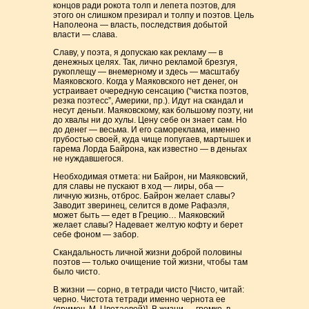
концов ради рокота толп и лепета поэтов, для
этого он слишком презирал и толпу и поэтов. Цель
Наполеона — власть, последствия добытой
власти — слава.
Славу, у поэта, я допускаю как рекламу — в
денежных целях. Так, лично рекламой брезгуя,
рукоплещу — внемерному и здесь — масштабу
Маяковского. Когда у Маяковского нет денег, он
устраивает очередную сенсацию (“чистка поэтов,
резка поэтесс”, Америки, пр.). Идут на скандал и
несут деньги. Маяковскому, как большому поэту, ни
до хвалы ни до хулы. Цену себе он знает сам. Но
до денег — весьма. И его самореклама, именно
грубостью своей, куда чище попугаев, мартышек и
гарема Лорда Байрона, как известно — в деньгах
не нуждавшегося.
Необходимая отмета: ни Байрон, ни Маяковский,
для славы не пускают в ход — лиры, оба —
личную жизнь, отброс. Байрон желает славы?
Заводит зверинец, селится в доме Рафаэля,
может быть — едет в Грецию… Маяковский
желает славы? Надевает желтую кофту и берет
себе фоном — забор.
Скандальность личной жизни доброй половины
поэтов — только очищение той жизни, чтобы там
было чисто.
В жизни — сорно, в тетради чисто [Чисто, читай:
черно. Чистота тетради именно чернота ее