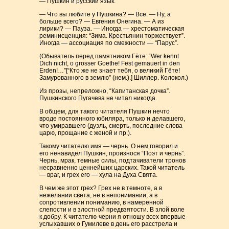
— Пушкин и русский язык.
— Что вы любите у Пушкина? — Все. — Ну, а
больше всего? — Евгения Онегина. — А из
лирики? — Пауза. — Иногда — хрестоматическая
реминисценция: “Зима. Крестьянин торжествует”.
Иногда — ассоциация по смежности — “Парус”.
(Обыватель перед памятником Гёте: “Wer kennt
Dich nicht, o grosser Goethe! Fest gemauert in den
Erden!…”[“Кто же не знает тебя, о великий Гёте!
Замурованного в землю” (нем.).] Шиллер. Колокол.)
Из прозы, непреложно, “Капитанская дочка”.
Пушкинского Пугачева не читал никогда.
В общем, для такого читателя Пушкин нечто
вроде постоянного юбиляра, только и делавшего,
что умиравшего (дуэль, смерть, последние слова
царю, прощание с женой и пр.).
Такому читателю имя — чернь. О нем говорил и
его ненавидел Пушкин, произнося “Поэт и чернь”.
Чернь, мрак, темные силы, подтачиватели тронов
несравненно ценнейших царских. Такой читатель
— враг, и грех его — хула на Духа Свята.
В чем же этот грех? Грех не в темноте, а в
нежелании света, не в непонимании, а в
сопротивлении пониманию, в намеренной
слепости и в злостной предвзятости. В злой воле
к добру. К читателю-черни я отношу всех впервые
услыхавших о Гумилеве в день его расстрела и