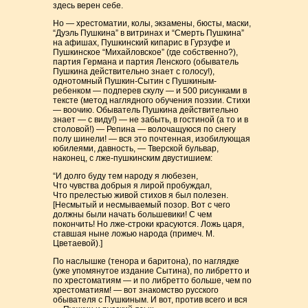
здесь верен себе.
Но — хрестоматии, колы, экзамены, бюсты, маски,
“Дуэль Пушкина” в витринах и “Смерть Пушкина”
на афишах, Пушкинский кипарис в Гурзуфе и
Пушкинское “Михайловское” (где собственно?),
партия Германа и партия Ленского (обыватель
Пушкина действительно знает с голосу!),
однотомный Пушкин-Сытин с Пушкиным-
ребенком — подперев скулу — и 500 рисунками в
тексте (метод наглядного обучения поэзии. Стихи
— воочию. Обыватель Пушкина действительно
знает — с виду!) — не забыть, в гостиной (а то и в
столовой!) — Репина — волочащуюся по снегу
полу шинели! — вся это почтенная, изобилующая
юбилеями, давность, — Тверской бульвар,
наконец, с лже-пушкинским двустишием:
“И долго буду тем народу я любезен,
Что чувства добрыя я лирой пробуждал,
Что прелестью живой стихов я был полезен.
[Несмытый и несмываемый позор. Вот с чего
должны были начать большевики! С чем
покончить! Но лже-строки красуются. Ложь царя,
ставшая ныне ложью народа (примеч. М.
Цветаевой).]
По наслышке (тенора и баритона), по наглядке
(уже упомянутое издание Сытина), по либретто и
по хрестоматиям — и по либретто больше, чем по
хрестоматиям! — вот знакомство русского
обывателя с Пушкиным. И вот, против всего и вся