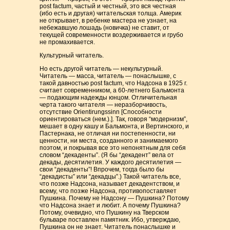
post factum, частый и честный, это вся честная
(ибо есть и другая) читательская толща. Америк
не открывает, в ребенке мастера не узнает, на
небежавшую лошадь (новичка) не ставит, от
текущей современности воздерживается и грубо
не промахивается.
Культурный читатель.
Но есть другой читатель — некультурный.
Читатель — масса, читатель — понаслышке, с
такой давностью post factum, что Надсона в 1925 г.
считает современником, а 60-летнего Бальмонта
— подающим надежды юнцом. Отличительная
черта такого читателя — неразборчивость,
отсутствие Orientirungssinn [Способности
ориентироваться (нем.).]. Так, говоря “модернизм”,
мешает в одну кашу и Бальмонта, и Вертинского, и
Пастернака, не отличая ни постепенности, ни
ценности, ни места, созданного и занимаемого
поэтом, и покрывая все это непонятным для себя
словом “декаденты”. (Я бы “декадент” вела от
декады, десятилетия. У каждого десятилетия —
свои “декаденты”! Впрочем, тогда было бы
“декадисты” или “декадцы”.) Такой читатель все,
что позже Надсона, называет декадентством, и
всему, что позже Надсона, противопоставляет
Пушкина. Почему не Надсону — Пушкина? Потому
что Надсона знает и любит. А почему Пушкина?
Потому, очевидно, что Пушкину на Тверском
бульваре поставлен памятник. Ибо, утверждаю,
Пушкина он не знает. Читатель понаслышке и