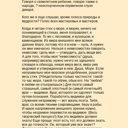
Говоря о семилетнем ребенке, говорю также о
народе, ? неиспорченном первичном слухе
дикаря.
Кого же я еще слушаю, кроме голоса природы и
мудрости? Голос всех мастеровых и мастеров.
Когда я читаю стих о море, и моряк, ничего не
понимающий в стихах, меня поправляет, я
благодарна. То же с лесником, и кузнецом, и
каменщиком. Из мира внешнего мне всякое
даяние благо, потому что я в нем — нуль. А нужен
он мне ежечасно. Нельзя о невесомостях говорить
невесомо. Цель моя — утвердить, дать вещи вес.
А для того, чтобы моя “невесомость” (душа,
например) весила, нужно нечто из здешнего
словаря и обихода, некая мера веса, миру уже
ведомая и утвержденная в нем. Душа. Море. Если
неправильно мое морское уподобление, рушится
весь стих. (Убедительны только частности: такой-
то час моря, такой-то облик, обык его. На “люблю”
в любви не отыграешься.) Для поэта самый
страшный, самый злостный (и самый почетный!)
враг — видимое. Враг, которого он одолеет только
путем познания. Поработить видимое для
служения незримому — вот жизнь поэта. Тебя,
враг, со всеми твоими сокровищами, беру в рабы.
И какое напряжение внешнего зрения нужно,
чтобы незримое перевести на видимое. (Весь
творческий процесс!) Как это видимое должно
знать! Еще проще: поэт есть тот, кто должен знать
все до точности. Он, который уже все знает?