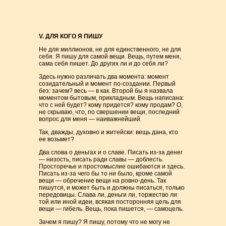
V. ДЛЯ КОГО Я ПИШУ
Не для миллионов, не для единственного, не для
себя. Я пишу для самой вещи. Вещь, путем меня,
сама себя пишет. До других ли и до себя ли?
Здесь нужно различать два момента: момент
созидательный и момент по-создании. Первый
без: зачем? весь — в как. Второй бы я назвала
моментом бытовым, прикладным. Вещь написана:
что с ней будет? кому придется? кому продам? О,
не скрываю, что, по свершении вещи, последний
вопрос для меня — наиважнейший.
Так, дважды, духовно и житейски: вещь дана, кто
ее возьмет?
Два слова о деньгах и о славе. Писать из-за денег
— низость, писать ради славы — доблесть.
Просторечье и простомыслие ошибаются и здесь.
Писать из-за чего бы то ни было, кроме самой
вещи — обречение вещи на ровно-день. Так
пишутся, и может быть и должны писаться, только
передовицы. Слава ли, деньги ли, торжество ли
той или иной идеи, всякая посторонняя цель для
вещи — гибель. Вещь, пока пишется, — самоцель.
Зачем я пишу? Я пишу, потому что не могу не