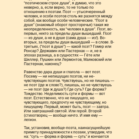
“поэтическом строе души”, я думаю, что это
неверно, а, если верно, то не только по
отношению к поэтам. Поэт — утысячеренный
человек, и особи поэтов столь же разнятся между
собой, как вообще особи человеческие. “Поэт в
душе” (знакомый оборот просторечья) такая же
неопределенность, как “человек в душе”. Поэт, во-
первых, некто за пределы души вышедший. Поэт
— из души, а не в душе (сама душа — из!). Во-
вторых, за пределы души вышедший — в слове. В-
третьих, (“поэт в душе”) — какой поэт? Гомер или
Ронсар? Державин или Пастернак — и, не в
эпохах разница, а в сущностях — Гёте или
Шиллер, Пушкин или Лермонтов, Маяковский или
Пастернак, наконец?
Равенство дара души и глагола — вот поэт.
Посему — ни непишущих поэтов, ни не-
чувствующих поэтов. Чувствуешь, но не пишешь —
не поэт (где ж слово?), пишешь, но не чувствуешь
— не поэт (где ж душа?) Где суть? Где форма?
Тождество. Неделимость сути и формы — вот
поэт. Естественно, что не пишущего, но
чувствующего, предпочту не чувствующему, но
пишущему. Первый, может быть, поэт — завтра.
Или завтрашний святой. Или герой. Второй
(стихотворец — вообще ничто. И имя ему —
легион.
Так, установив, вообще-поэта, наинасущнейшую
примету принадлежности к поэзии, утвердим, что
на: “суть — форма и форма — суть” и кончается