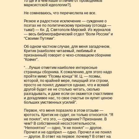
то где и в чем наше отличие от проводников
марксистской идеологии?].
Не сомневаюсь, что перечислила не все.
Резкое и радостное исключение — суждение о
поэтах не по политическому признаку (отсюда —
тьма!) — Кн. Д. Святополк-Мирский. Из журналов
— весь библиографический отдел “Воли России” и
“Своими Путями”.
Об одном частном случае, для меня загадочном.
Критик (наиболее читаемый, любимый и
признанный) говорит о чехо-словацком сборнике
“Ковчег”.
“…Лучше отметим наиболее интересные
страницы сборника. К сожалению, для этого надо
пройти мимо “Поэмы конца” М. Ц. — поэмы,
которой, по крайней мере, пишущий эти строки,
просто не понял; думается однако, что и всякий
другой будет ее не столько читать, сколько
разгадывать, и даже если он окажется счастливее
и догадливее нас, то свое счастье он купит ценою
больших умственных усилий”.
Первое, что меня поразило в этом отзыве —
кротость. Критик не судит, он только относится. “Я
не понял”, что это, — суждение? Признание. В
чем? В собственной несостоятельности.
“Непонятно” — одно, “я не понял” — другое.
Прочел и не одобрил — одно. Прочел и не понял
— другое. В ответ на первое: почему? В ответ на