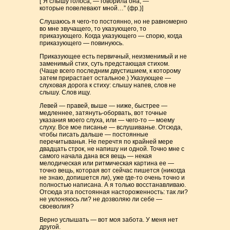
[“Я слышу голоса, — говорила она, —
которые повелевают мной…” (фр.)]
Слушаюсь я чего-то постоянно, но не равномерно
во мне звучащего, то указующего, то
приказующего. Когда указующего — спорю, когда
приказующего — повинуюсь.
Приказующее есть первичный, неизменимый и не
заменимый стих, суть предстающая стихом.
(Чаще всего последним двустишием, к которому
затем прирастает остальное.) Указующее —
слуховая дорога к стиху: слышу напев, слов не
слышу. Слов ищу.
Левей — правей, выше — ниже, быстрее —
медленнее, затянуть-оборвать, вот точные
указания моего слуха, или — чего-то — моему
слуху. Все мое писанье — вслушиванье. Отсюда,
чтобы писать дальше — постоянные
перечитыванья. Не перечтя по крайней мере
двадцать строк, не напишу ни одной. Точно мне с
самого начала дана вся вещь — некая
мелодическая или ритмическая картина ее —
точно вещь, которая вот сейчас пишется (никогда
не знаю, допишется ли), уже где-то очень точно и
полностью написана. А я только восстанавливаю.
Отсюда эта постоянная настороженность: так ли?
не уклоняюсь ли? не дозволяю ли себе —
своеволия?
Верно услышать — вот моя забота. У меня нет
другой.