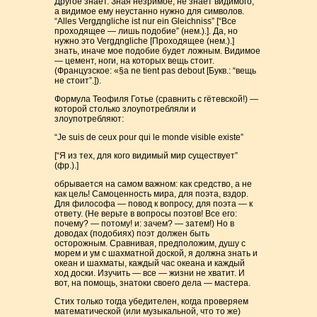
Другое знает. Зная незримое, не знает видимого,
а видимое ему неустанно нужно для символов.
“Alles Vergдngliche ist nur ein Gleichniss” [“Все
проходящее — лишь подобие” (нем.).]. Да, но
нужно это Vergдngliche [Проходящее (нем.).]
знать, иначе мое подобие будет ложным. Видимое
— цемент, ноги, на которых вещь стоит.
(Французское: «§а ne tient pas debout [Букв.: “вещь
не стоит”.]).
Формула Теофиля Готье (сравнить с гётевской!) —
которой столько злоупотребляли и
злоупотребляют:
“Je suis de ceux pour qui le monde visible existe”
[“Я из тех, для кого видимый мир существует”
(фр.).]
обрывается на самом важном: как средство, а не
как цель! Самоценность мира, для поэта, вздор.
Для философа — повод к вопросу, для поэта — к
ответу. (Не верьте в вопросы поэтов! Все его:
почему? — потому! и: зачем? — затем!) Но в
доводах (подобиях) поэт должен быть
осторожным. Сравнивая, предположим, душу с
морем и ум с шахматной доской, я должна знать и
океан и шахматы, каждый час океана и каждый
ход доски. Изучить — все — жизни не хватит. И
вот, на помощь, знатоки своего дела — мастера.
Стих только тогда убедителен, когда проверяем
математической (или музыкальной, что то же)