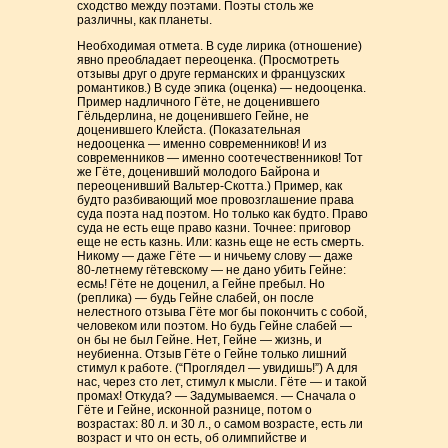
сходство между поэтами. Поэты столь же
различны, как планеты.
Необходимая отмета. В суде лирика (отношение)
явно преобладает переоценка. (Просмотреть
отзывы друг о друге германских и французских
романтиков.) В суде эпика (оценка) — недооценка.
Пример надличного Гёте, не доценившего
Гёльдерлина, не доценившего Гейне, не
доценившего Клейста. (Показательная
недооценка — именно современников! И из
современников — именно соотечественников! Тот
же Гёте, доценивший молодого Байрона и
переоценивший Вальтер-Скотта.) Пример, как
будто разбивающий мое провозглашение права
суда поэта над поэтом. Но только как будто. Право
суда не есть еще право казни. Точнее: приговор
еще не есть казнь. Или: казнь еще не есть смерть.
Никому — даже Гёте — и ничьему слову — даже
80-летнему гётевскому — не дано убить Гейне:
есмь! Гёте не доценил, а Гейне пребыл. Но
(реплика) — будь Гейне слабей, он после
нелестного отзыва Гёте мог бы покончить с собой,
человеком или поэтом. Но будь Гейне слабей —
он бы не был Гейне. Нет, Гейне — жизнь, и
неубиенна. Отзыв Гёте о Гейне только лишний
стимул к работе. (“Проглядел — увидишь!”) А для
нас, через сто лет, стимул к мысли. Гёте — и такой
промах! Откуда? — Задумываемся. — Сначала о
Гёте и Гейне, исконной разнице, потом о
возрастах: 80 л. и 30 л., о самом возрасте, есть ли
возраст и что он есть, об олимпийстве и