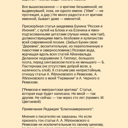
Все вышесказанное — о критике безымянной, не
выдвинувшей, пока, ни одного имени. (“Имя” — не
протекция, а дар.) Не много радости и от критики
именной, бывает даже — именитой.
Прискорбная статья академика Бунина “Россия и
Инония”, с хулой на Блока и на Есенина и явно-
подтасованными цитатами (лучше никак, чем так!),
долженствующими явить безбожие и хулиганство
всей современной поэзии. (Забыл Бунин свою
“Деревню”, восхитительную, но переполненную и
пакостями и сквернословием.) Розовая вода,
журчащая вдоль всех статей Айхенвальда.
Деланное недоумение 3. Гиппиус, большого
поэта, перед синтаксисом поэта не меньшего — Б.
Пастернака (не отсутствие доброй воли, а
наличность злой). К статьям уже непристойным,
отношу статьи А. Яблоновского о Ремизове, А.
Яблоновского о моей “Германии” и А. Черного о
Ремизове.
[“Ремизов и эмигрантская критика”. Статья,
которая еще будет написана. Не мной — так
другим. Не сейчас — так через сто лет (примеч. М.
Цветаевой)
Примечание Редакции “Благонамеренного”:
Мнения о писателях не заказаны. Но если
признать тон статьи А. А. Яблоновского о
Ремизове не исключительным по своему цинизму,