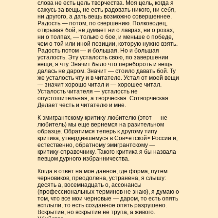
слова не есть цель творчества. Моя цель, когда я
сажусь за вещь, не есть радовать никого, ни себя,
ни другого, а дать вещь возможно совершеннее.
Радость — потом, по свершению. Полководец,
открывая бой, не думает ни о лаврах, ни о розах,
ни о толпах, — только о бое, и меньше о победе,
чем о той или иной позиции, которую нужно взять.
Радость потом — и большая. Но и большая
усталость. Эту усталость свою, по завершении
вещи, я чту. Значит было что перебороть и вещь
далась не даром. Значит — стоило давать бой. Ту
же усталость чту и в читателе. Устал от моей вещи
— значит хорошо читал и — хорошее читал.
Усталость читателя — усталость не
опустошительная, а творческая. Сотворческая.
Делает честь и читателю и мне.
К эмигрантскому критику-любителю (этот — не
любитель) мы еще вернемся на разительном
образце. Обратимся теперь к другому типу
критика, утвердившемуся в Сов<етской> России и,
естественно, обратному эмигрантскому —
критику-справочнику. Такого критика я бы назвала
певцом дурного избранничества.
Когда в ответ на мое данное, где форма, путем
черновиков, преодолена, устранена, я слышу:
десять а, восемнадцать о, ассонансы
(профессиональных терминов не знаю), я думаю о
том, что все мои черновые — даром, то есть опять
всплыли, то есть созданное опять разрушено.
Вскрытие, но вскрытие не трупа, а живого.