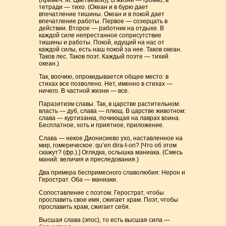
(примеч. М. Цветаевой)]. В жизни — громко, в
тетради — тихо. (Океан и в бурю дает
впечатление тишины. Океан и в покой дает
впечатление работы. Первое — созерцать в
действии. Второе — работник на отдыхе. В
каждой силе непрестанное соприсутствие
тишины и работы. Покой, идущий на нас от
каждой силы, есть наш покой за нее. Таков океан.
Таков лес. Таков поэт. Каждый поэте — тихий
океан.)
Так, воочию, опрокидывается общее место: в
стихах все позволено. Нет, именно в стихах —
ничего. В частной жизни — все.
Паразитизм славы. Так, в царстве растительном:
власть — дуб, слава — плющ. В царстве животном:
слава — куртизанка, почиющая на лаврах воина.
Бесплатное, хоть и приятное, приложение.
Слава — некое Дионисиево ухо, наставленное на
мир, гомерическое: qu’en dira-t-on? [Что об этом
скажут? (фр.).] Оглядка, ослышка маниака. (Смесь
маний: величия и преследования.)
Два примера беспримесного славолюбия: Нерон и
Герострат. Оба — маниаки.
Сопоставление с поэтом. Герострат, чтобы
прославить свое имя, сжигает храм. Поэт, чтобы
прославить храм, сжигает себя.
Высшая слава (эпос), то есть высшая сила —