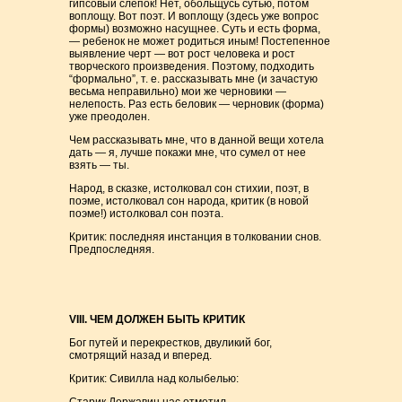
гипсовый слепок! Нет, обольщусь сутью, потом
воплощу. Вот поэт. И воплощу (здесь уже вопрос
формы) возможно насущнее. Суть и есть форма,
— ребенок не может родиться иным! Постепенное
выявление черт — вот рост человека и рост
творческого произведения. Поэтому, подходить
“формально”, т. е. рассказывать мне (и зачастую
весьма неправильно) мои же черновики —
нелепость. Раз есть беловик — черновик (форма)
уже преодолен.
Чем рассказывать мне, что в данной вещи хотела
дать — я, лучше покажи мне, что сумел от нее
взять — ты.
Народ, в сказке, истолковал сон стихии, поэт, в
поэме, истолковал сон народа, критик (в новой
поэме!) истолковал сон поэта.
Критик: последняя инстанция в толковании снов.
Предпоследняя.
VIII. ЧЕМ ДОЛЖЕН БЫТЬ КРИТИК
Бог путей и перекрестков, двуликий бог,
смотрящий назад и вперед.
Критик: Сивилла над колыбелью: