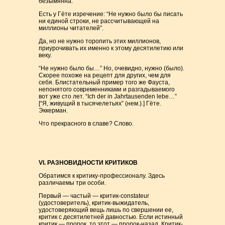
безымянна.
Есть у Гёте изречение: “Не нужно было бы писать
ни единой строки, не рассчитывающей на
миллионы читателей”.
Да, но не нужно торопить этих миллионов,
приурочивать их именно к этому десятилетию или
веку.
“Не нужно было бы…” Но, очевидно, нужно (было).
Скорее похоже на рецепт для других, чем для
себя. Блистательный пример того же Фауста,
непонятого современниками и разгадываемого
вот уже сто лет. “Ich der in Jahrtausenden lebe…”
[“Я, живущий в тысячелетьях” (нем.).] Гёте.
Эккерман.
Что прекрасного в славе? Слово.
VI. РАЗНОВИДНОСТИ КРИТИКОВ
Обратимся к критику-профессионалу. Здесь
различаемы три особи.
Первый — частый — критик-constateur
(удостоверитель), критик-выжидатель,
удостоверяющий вещь лишь по свершении ее,
критик с десятилетней давностью. Если истинный
критик — пророк, то этот — пророк-назад. Критик-