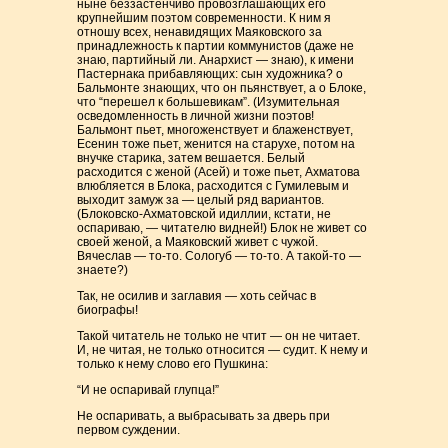
ныне беззастенчиво провозглашающих его
крупнейшим поэтом современности. К ним я
отношу всех, ненавидящих Маяковского за
принадлежность к партии коммунистов (даже не
знаю, партийный ли. Анархист — знаю), к имени
Пастернака прибавляющих: сын художника? о
Бальмонте знающих, что он пьянствует, а о Блоке,
что “перешел к большевикам”. (Изумительная
осведомленность в личной жизни поэтов!
Бальмонт пьет, многоженствует и блаженствует,
Есенин тоже пьет, женится на старухе, потом на
внучке старика, затем вешается. Белый
расходится с женой (Асей) и тоже пьет, Ахматова
влюбляется в Блока, расходится с Гумилевым и
выходит замуж за — целый ряд вариантов.
(Блоковско-Ахматовской идиллии, кстати, не
оспариваю, — читателю видней!) Блок не живет со
своей женой, а Маяковский живет с чужой.
Вячеслав — то-то. Сологуб — то-то. А такой-то —
знаете?)
Так, не осилив и заглавия — хоть сейчас в
биографы!
Такой читатель не только не чтит — он не читает.
И, не читая, не только относится — судит. К нему и
только к нему слово его Пушкина:
“И не оспаривай глупца!”
Не оспаривать, а выбрасывать за дверь при
первом суждении.