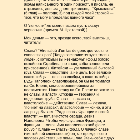
души еще не означает спешки пера: “Мулодца”,
якобы написанного “в один присест”, я писала, не
отрываясь, день за днем, три месяца. “Крысолова”
(6 глав) — полгода; 3) под каждой моей строкой —
“все, что могу в пределах данного часа”.
О “легкости” же моего письма пусть скажут
черновики (примеч. М. Цветаевой).].
Мои деньги — это, прежде всего, твой выигрыш,
читатель!
Слава? “Etre saluй d’un tas de gens que vous ne
connaissez pas” [“Когда вас приветствуют толпы
людей, с которыми вы незнакомы” (фр.).] (слово
покойного Скрябина, не знаю, собственное или
присвоенное). Житейски — увеличенный бытовой
груз. Слава — следствие, а не цель. Все великие
славолюбцы — не славолюбцы, а властолюбцы.
Будь Наполеон славолюбцем, он бы не томился
на Св. Елене, сем совершеннейшем из
постаментов. Наполеону на Св. Елене не хватило
не славы, а власти. Отсюда — терзания и
подзорная труба. Слава — пассивна,
властолюбие — действенно. Слава — лежача,
“почиет на лаврах”. Властолюбие — конно, и эти
лавры добывает. “Ради славы Франции и своей
власти”, — вот, в чистоте сердца, девиз
Наполеона. Чтобы мир слушался Франции, а
Франция — меня. Имя наполеоновской gloire —
pouvoir [Славе — власть (фр.).]. О личной славе
(чистейшей словесности) он, как прежде всего —
человек действия, не помышлял. Жечь себя с двух