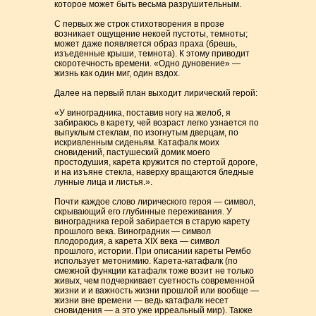
которое может быть весьма разрушительным.
С первых же строк стихотворения в прозе
возникает ощущение некоей пустоты, темноты;
может даже появляется образ праха (брешь,
изъеденные крыши, темнота). К этому приводит
скоротечность времени. «Одно дуновение» —
жизнь как один миг, один вздох.
Далее на первый план выходит лирический герой:
«У виноградника, поставив ногу на желоб, я
забираюсь в карету, чей возраст легко узнается по
выпуклым стеклам, по изогнутым дверцам, по
искривленным сиденьям. Катафалк моих
сновидений, пастушеский домик моего
простодушия, карета кружится по стертой дороге,
и на изъяне стекла, наверху вращаются бледные
лунные лица и листья.».
Почти каждое слово лирического героя — символ,
скрывающий его глубинные переживания. У
виноградника герой забирается в старую карету
прошлого века. Виноградник — символ
плодородия, а карета XIX века — символ
прошлого, истории. При описании кареты Рембо
использует метонимию. Карета-катафалк (по
смежной функции катафалк тоже возит не только
живых, чем подчеркивает суетность современной
жизни и и важность жизни прошлой или вообще —
жизни вне времени — ведь катафалк несет
сновидения — а это уже ирреальный мир). Также