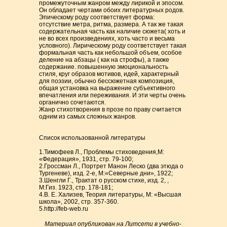
промежуточным жанром между лирикой и эпосом.
Он обладает чертами обоих литературных родов.
Эпическому роду соответствует форма:
отсутствие метра, ритма, размера. А так же такая
содержательная часть как наличие сюжета( хоть и
не во всех произведениях, хоть часто и весьма
условного). Лирическому роду соответствует такая
формальная часть как небольшой объем, особое
деление на абзацы ( как на строфы), а также
содержание. повышенную эмоциональность
стиля, круг образов мотивов, идей, характерный
для поэзии, обычно бессюжетная композиция,
общая установка на выражение субъективного
впечатления или переживания. И эти черты очень
органично сочетаются.
Жанр стихотворения в прозе по праву считается
одним из самых сложных жанров.
Список использованной литературы
1.Тимофеев Л., Проблемы стиховедения,М:
«Федерация», 1931, стр. 79-100;
2.Гроссман Л., Портрет Манон Леско (два этюда о
Тургеневе), изд. 2-е, М:«Северные дни», 1922;
3.Шенгли Г., Трактат о русском стихе, изд. 2, ,
М:Гиз. 1923, стр. 178-181;
4.В. Е. Хализев, Теория литературы, М: «Высшая
школа», 2002, стр. 357-360.
5.http://feb-web.ru
Материал опубликован на Литсети в учебно-