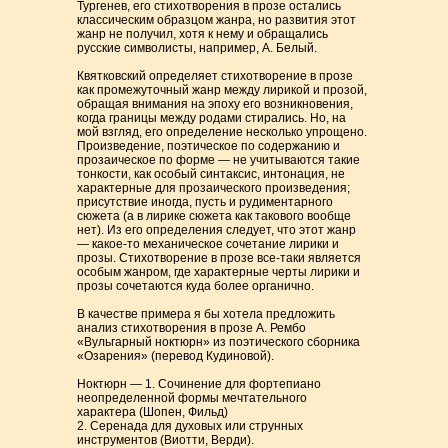
Тургенев, его стихотворения в прозе остались
классическим образцом жанра, но развития этот
жанр не получил, хотя к нему и обращались
русские символисты, например, А. Белый.
Квятковский определяет стихотворение в прозе
как промежуточный жанр между лирикой и прозой,
обращая внимания на эпоху его возникновения,
когда границы между родами стирались. Но, на
мой взгляд, его определение несколько упрощено.
Произведение, поэтическое по содержанию и
прозаическое по форме — не учитываются такие
тонкости, как особый синтаксис, интонация, не
характерные для прозаического произведения;
присутствие иногда, пусть и рудиментарного
сюжета (а в лирике сюжета как такового вообще
нет). Из его определения следует, что этот жанр
— какое-то механическое сочетание лирики и
прозы. Стихотворение в прозе все-таки является
особым жанром, где характерные черты лирики и
прозы сочетаются куда более органично.
В качестве примера я бы хотела предложить
анализ стихотворения в прозе А. Рембо
«Вульгарный ноктюрн» из поэтического сборника
«Озарения» (перевод Кудиновой).
Ноктюрн — 1. Сочинение для фортепиано
неопределенной формы мечтательного
характера (Шопен, Фильд)
2. Серенада для духовых или струнных
инструментов (Виотти, Верди).