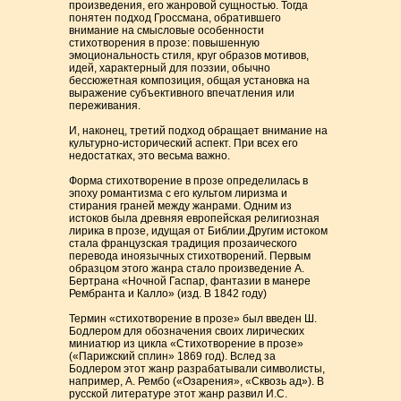
произведения, его жанровой сущностью. Тогда
понятен подход Гроссмана, обратившего
внимание на смысловые особенности
стихотворения в прозе: повышенную
эмоциональность стиля, круг образов мотивов,
идей, характерный для поэзии, обычно
бессюжетная композиция, общая установка на
выражение субъективного впечатления или
переживания.
И, наконец, третий подход обращает внимание на
культурно-исторический аспект. При всех его
недостатках, это весьма важно.
Форма стихотворение в прозе определилась в
эпоху романтизма с его культом лиризма и
стирания граней между жанрами. Одним из
истоков была древняя европейская религиозная
лирика в прозе, идущая от Библии.Другим истоком
стала французская традиция прозаического
перевода иноязычных стихотворений. Первым
образцом этого жанра стало произведение А.
Бертрана «Ночной Гаспар, фантазии в манере
Рембранта и Калло» (изд. В 1842 году)
Термин «стихотворение в прозе» был введен Ш.
Бодлером для обозначения своих лирических
миниатюр из цикла «Стихотворение в прозе»
(«Парижский сплин» 1869 год). Вслед за
Бодлером этот жанр разрабатывали символисты,
например, А. Рембо («Озарения», «Сквозь ад»). В
русской литературе этот жанр развил И.С.