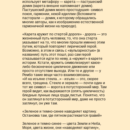
использует метафору — карета — пастушеский
домик (карета внешне напоминает домик).
Пастушеский домик моего простодушия- символ
покоя, гармонии, некой идиллии (Вспомните
пасторали — домик, к которому обращались
многие авторы, как к изображению естественной
гармоничной жизни на природе).
«Карета кружит по стертой дороге» - дорога — это
жизненный путь человека; то, что она стерта
указывает на то, что многие прошли именно этим
путем, который повторяет лирический герой.
Возможно, в этом и связь с «вульгарностью» (в
названии): путь этот пошл, раз сам герой
отказывается идти по нему, а «кружит» в карете
истории. Кстати, кружить символизирует какое-
либо бесконечное цикличное движение или
просто отсутствие выхода. Или то и другое — у
Рембо такие вещи часто взаимосвязаны.
«И на изъяне стекла...» - изъян — это, скорее
всего, трещина. Стекло и зеркало — почти один и
тот же символ — ворота в потусторонний мир. Там
герой видит, как выражаются (опять цикличность)
бледные лунные лица груди,листья. Понятно, что
он заглянул в потусторонний мир, даже не просто
заглянул, он уже там.
«Зеленое и темно-синее наводняет картину.
Остановка там, где пятном растекается гравий»
Зеленое и темно-синее — цвета Земли и Неба,
Моря, цвета жизни, они «наводняют картину»,