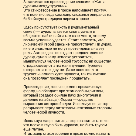
Заканчивается произведение словами: «Житье
дуракам между трусами».
Это стихотворение в прозе напоминает притчу,
что понятно, ведь сам жанр сложился опираясь на
библейскую традицию лирики в прозе.
Здесь присутствует (хоть и рудиментарный
сюжет) — дурак пытается слыть умным в
обществе, найти найти там свое место, что ему
весьма успешно удается. Стоит заметить, что
лирический герой здесь не присутствует. Ни дурак,
ни его знакомые не могут претендовать на эту
роль. Автор здесь не отдает предпочтения ни
дураку, сумевшему неплохо устроиться,
манипулируя человеческой трусость; ни обществу,
страдающему от этих манипуляций. Тургенев
отвергает и то и другое. Даже понятно, что
трусость намного хуже глупости, так как именно
она позволяет последней процветать.
Произведение, конечно, имеет прозаическую
форму, но обладает при этом особым ритмом,
который создают обилие пауз (многоточия и
деление на абзацы). Форма — средство
выражения авторской идеи. Используя ее, автор
раскрывает перед читателем негативные стороны
человеческой личности.
Используя жанр притчи, автор говорит читателю,
что плохо и глупо быть дураком, но быть трусом
еще глупее.
Итак, жанр стихотворения в прозе можно назвать