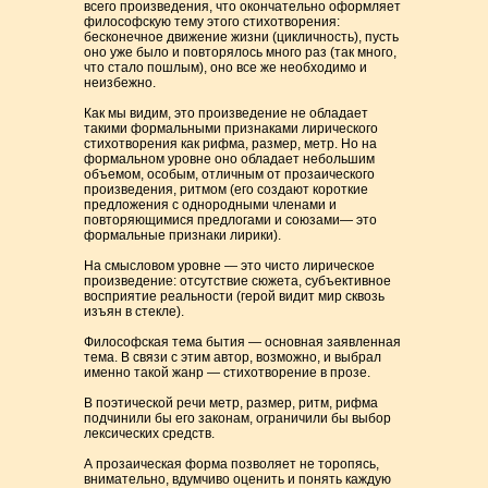
всего произведения, что окончательно оформляет
философскую тему этого стихотворения:
бесконечное движение жизни (цикличность), пусть
оно уже было и повторялось много раз (так много,
что стало пошлым), оно все же необходимо и
неизбежно.
Как мы видим, это произведение не обладает
такими формальными признаками лирического
стихотворения как рифма, размер, метр. Но на
формальном уровне оно обладает небольшим
объемом, особым, отличным от прозаического
произведения, ритмом (его создают короткие
предложения с однородными членами и
повторяющимися предлогами и союзами— это
формальные признаки лирики).
На смысловом уровне — это чисто лирическое
произведение: отсутствие сюжета, субъективное
восприятие реальности (герой видит мир сквозь
изъян в стекле).
Философская тема бытия — основная заявленная
тема. В связи с этим автор, возможно, и выбрал
именно такой жанр — стихотворение в прозе.
В поэтической речи метр, размер, ритм, рифма
подчинили бы его законам, ограничили бы выбор
лексических средств.
А прозаическая форма позволяет не торопясь,
внимательно, вдумчиво оценить и понять каждую