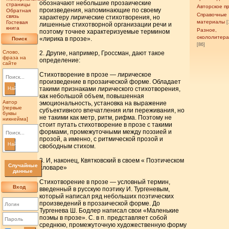
обозначают небольшие прозаические
страницы
Авторское п
произведения, напоминающие по своему
Обратная
Справочные
связь
характеру лирические стихотворения, но
материалы
Гостевая
[
лишенные стихотворной организации речи и
книга
Разное,
поэтому точнее характеризуемые термином
окололитер
«лирика в прозе».
Поиск
[86]
Слово,
2. Другие, например, Гроссман, дают такое
фраза на
определение:
сайте
Стихотворение в прозе — лирическое
произведение в прозаической форме. Обладает
такими признаками лирического стихотворения,
Найти
как небольшой объем, повышенная
Автор
эмоциональность, установка на выражение
[первые
субъективного впечатления или переживания, но
буквы
не такими как метр, ритм, рифма. Поэтому не
никнейма]
стоит путать стихотворение в прозе с такими
формами, промежуточными между поэзией и
прозой, а именно, с ритмической прозой и
Найти
свободным стихом.
3. И, наконец, Квятковский в своем « Поэтическом
Случайные
словаре»
данные
Стихотворение в прозе — условный термин,
Вход
введенный в русскую поэтику И. Тургеневым,
который написал ряд небольших поэтических
произведений в прозаической форме. До
Тургенева Ш. Бодлер написал свои «Маленькие
поэмы в прозе». С. в п. представляет собой
среднюю, промежуточную художественную форму