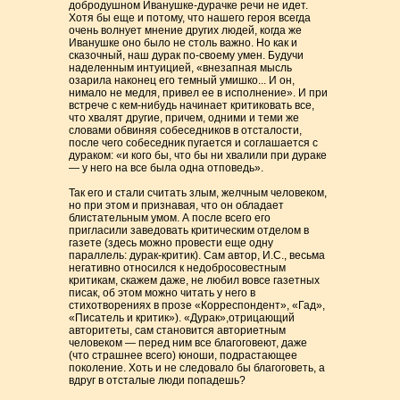
добродушном Иванушке-дурачке речи не идет.
Хотя бы еще и потому, что нашего героя всегда
очень волнует мнение других людей, когда же
Иванушке оно было не столь важно. Но как и
сказочный, наш дурак по-своему умен. Будучи
наделенным интуицией, «внезапная мысль
озарила наконец его темный умишко... И он,
нимало не медля, привел ее в исполнение». И при
встрече с кем-нибудь начинает критиковать все,
что хвалят другие, причем, одними и теми же
словами обвиняя собеседников в отсталости,
после чего собеседник пугается и соглашается с
дураком: «и кого бы, что бы ни хвалили при дураке
— у него на все была одна отповедь».
Так его и стали считать злым, желчным человеком,
но при этом и признавая, что он обладает
блистательным умом. А после всего его
пригласили заведовать критическим отделом в
газете (здесь можно провести еще одну
параллель: дурак-критик). Сам автор, И.С., весьма
негативно относился к недобросовестным
критикам, скажем даже, не любил вовсе газетных
писак, об этом можно читать у него в
стихотворениях в прозе «Корреспондент», «Гад»,
«Писатель и критик»). «Дурак»,отрицающий
авторитеты, сам становится авториетным
человеком — перед ним все благоговеют, даже
(что страшнее всего) юноши, подрастающее
поколение. Хоть и не следовало бы благоговеть, а
вдруг в отсталые люди попадешь?