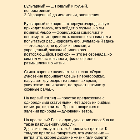
Вульгарный — 1. Пошлый и грубый,
непристойный.
2. Упрощенный до искажения, опошления.
Вульгарный ноктюрн — в первую очередь на ум
приходит мысль, что пойдет о музыке, но мы
помним: Рембо — французский символист, и
поэтому стоит принимать название как символ и
попытаться расшифровать его. Вульгарный здесь
— это,скорее, не грубый и пошлый, а
упрощенный, знакомый, много раз
повторяющийся. Ноктюрн — это не серенада, но
символ мечтательности, философского
размышления о жизни.
Стихотворение начинается со слов: «Одно
дуновение пробивает брешь в перегородках,
нарушает круговорот изъеденных крыш,
уничтожает огни очагов, погружает в темноту
оконные рамы.».
На первый взгляд — простое предложение с
однородными сказуемыми. Нет здесь ни рифмы,
ни метра, нир ритма. Просто говориться о
явлении природы — дуновении ветра.
Но просто ли? Разве одно дуновение способно на
такие разрушения? Вряд ли.
Здесь используется такой прием как гротеск. К
тому же прямо не говориться, что дуновение —
ветра, это, скорее дыхание жизни (или смерти),