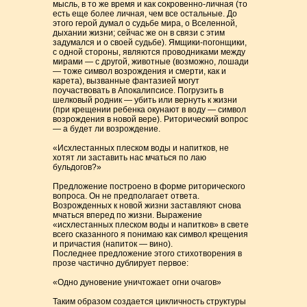
мысль, в то же время и как сокровенно-личная (то
есть еще более личная, чем все остальные. До
этого герой думал о судьбе мира, о Вселенной,
дыхании жизни; сейчас же он в связи с этим
задумался и о своей судьбе). Ямщики-погонщики,
с одной стороны, являются проводниками между
мирами — с другой, животные (возможно, лошади
— тоже символ возрождения и смерти, как и
карета), вызванные фантазией могут
поучаствовать в Апокалипсисе. Погрузить в
шелковый родник — убить или вернуть к жизни
(при крещении ребенка окунают в воду — символ
возрождения в новой вере). Риторический вопрос
— а будет ли возрождение.
«Исхлестанных плеском воды и напитков, не
хотят ли заставить нас мчаться по лаю
бульдогов?»
Предложение построено в форме риторического
вопроса. Он не предполагает ответа.
Возрожденных к новой жизни заставляют снова
мчаться вперед по жизни. Выражение
«исхлестанных плеском воды и напитков» в свете
всего сказанного я понимаю как символ крещения
и причастия (напиток — вино).
Последнее предложение этого стихотворения в
прозе частично дублирует первое:
«Одно дуновение уничтожает огни очагов»
Таким образом создается цикличность структуры