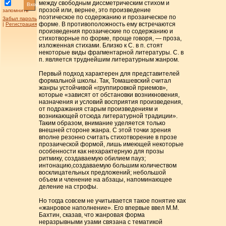
между свободным диссметрическим стихом и
Вход
прозой или, вернее, это произведение
запомнить
поэтическое по содержанию и прозаическое по
Забыл пароль
форме. В противоположность ему встречаются
|
Регистрация
произведения прозаические по содержанию и
стихотворные по форме, проще говоря, — проза,
изложенная стихами. Близко к С. в п. стоят
некоторые виды фрагментарной литературы. С. в
п. является труднейшим литературным жанром.
Первый подход характерен для представителей
формальной школы. Так, Томашевский считал
жанры устойчивой «группировкой приемов»,
которые «зависят от обстановки возникновения,
назначения и условий восприятия произведения,
от подражания старым произведениям и
возникающей отсюда литературной традиции».
Таким образом, внимание уделяется только
внешней стороне жанра. С этой точки зрения
вполне резонно считать стихотворение в прозе
прозаической формой, лишь имеющей некоторые
особенности как нехарактерную для прозы
ритмику, создаваемую обилием пауз;
интонацию,создаваемую большим количеством
восклицательных предложений; небольшой
объем и членение на абзацы, напоминающее
деление на строфы.
Но тогда совсем не учитывается такое понятие как
«жанровое наполнение». Его впервые ввел М.М.
Бахтин, сказав, что жанровая форма
неразрывными узами связана с тематикой