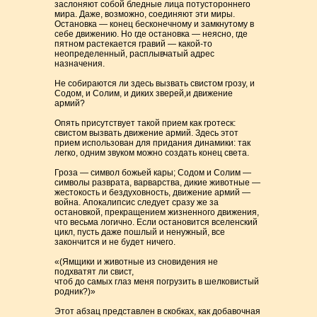
заслоняют собой бледные лица потустороннего
мира. Даже, возможно, соединяют эти миры.
Остановка — конец бесконечному и замкнутому в
себе движению. Но где остановка — неясно, где
пятном растекается гравий — какой-то
неопределенный, расплывчатый адрес
назначения.
Не собираются ли здесь вызвать свистом грозу, и
Содом, и Солим, и диких зверей,и движение
армий?
Опять присутствует такой прием как гротеск:
свистом вызвать движение армий. Здесь этот
прием использован для придания динамики: так
легко, одним звуком можно создать конец света.
Гроза — символ божьей кары; Содом и Солим —
символы разврата, варварства, дикие животные —
жестокость и бездуховность, движение армий —
война. Апокалипсис следует сразу же за
остановкой, прекращением жизненного движения,
что весьма логично. Если остановится вселенский
цикл, пусть даже пошлый и ненужный, все
закончится и не будет ничего.
«(Ямщики и животные из сновидения не
подхватят ли свист,
чтоб до самых глаз меня погрузить в шелковистый
родник?)»
Этот абзац представлен в скобках, как добавочная