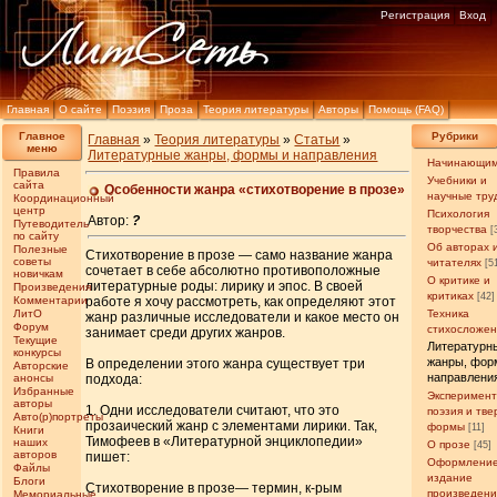
Регистрация
Вход
Главная
О сайте
Поэзия
Проза
Теория литературы
Авторы
Помощь (FAQ)
Главное
Рубрики
Главная
»
Теория литературы
»
Статьи
»
меню
Литературные жанры, формы и направления
Начинающи
Правила
Учебники и
сайта
Особенности жанра «стихотворение в прозе»
научные тру
Координационный
центр
Психология
Автор:
?
Путеводитель
творчества
[
по сайту
Об авторах 
Полезные
Стихотворение в прозе — само название жанра
советы
читателях
[5
сочетает в себе абсолютно противоположные
новичкам
О критике и
литературные роды: лирику и эпос. В своей
Произведения
критиках
[42]
Комментарии
работе я хочу рассмотреть, как определяют этот
ЛитО
Техника
жанр различные исследователи и какое место он
Форум
стихосложе
занимает среди других жанров.
Текущие
Литературн
конкурсы
жанры, фор
В определении этого жанра существует три
Авторские
направлени
анонсы
подхода:
Избранные
Эксперимен
авторы
1. Одни исследователи считают, что это
поэзия и тв
Авто(р)портреты
прозаический жанр с элементами лирики. Так,
формы
[11]
Книги
Тимофеев в «Литературной энциклопедии»
наших
О прозе
[45]
авторов
пишет:
Оформление
Файлы
издание
Блоги
Стихотворение в прозе— термин, к-рым
произведен
Мемориальные