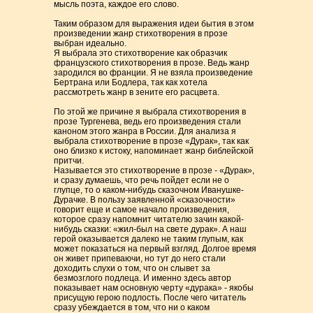
мысль поэта, каждое его слово.
Таким образом для выражения идеи бытия в этом
произведении жанр стихотворения в прозе
выбран идеально.
Я выбрала это стихотворение как образчик
французского стихотворения в прозе. Ведь жанр
зародился во франции. Я не взяла произведение
Бертрана или Бодлера, так как хотела
рассмотреть жанр в зените его расцвета.
По этой же причине я выбрала стихотворения в
прозе Тургенева, ведь его произведения стали
каноном этого жанра в России. Для анализа я
выбрала стихотворение в прозе «Дурак», так как
оно близко к истоку, напоминает жанр библейской
притчи.
Называется это стихотворение в прозе - «Дурак»,
и сразу думаешь, что речь пойдет если не о
глупце, то о каком-нибудь сказочном Иванушке-
Дурачке. В пользу заявленной «сказочности»
говорит еще и самое начало произведения,
которое сразу напомнит читателю зачин какой-
нибудь сказки: «жил-был на свете дурак». А наш
герой оказывается далеко не таким глупым, как
может показаться на первый взгляд. Долгое время
он живет припеваючи, но тут до него стали
доходить слухи о том, что он слывет за
безмозглого подлеца. И именно здесь автор
показывает нам основную черту «дурака» - якобы
присущую герою подлость. После чего читатель
сразу убеждается в том, что ни о каком