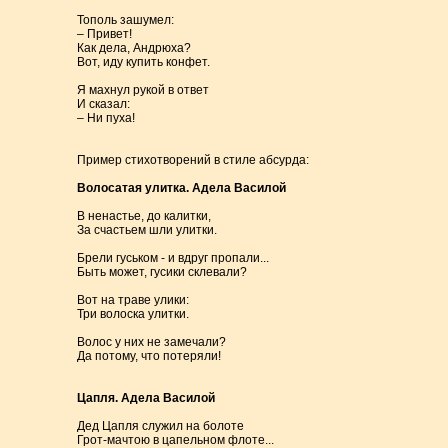
Тополь зашумел:
– Привет!
Как дела, Андрюха?
Вот, иду купить конфет.
Я махнул рукой в ответ
И сказал:
– Ни пуха!
Пример стихотворений в стиле абсурда:
Волосатая улитка. Адела Василой
В ненастье, до калитки,
За счастьем шли улитки.
Брели гуськом - и вдруг пропали...
Быть может, гусики склевали?
Вот на траве улики:
Три волоска улитки.
Волос у них не замечали?
Да потому, что потеряли!
Цапля. Адела Василой
Дед Цапля служил на болоте
Грот-мачтою в цапельном флоте...