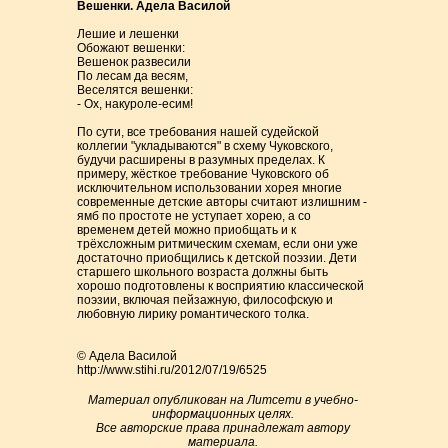
Вешенки. Адела Василой
Лешие и лешенки
Обожают вешенки:
Вешенок развесили
По лесам да весям,
Веселятся вешенки:
- Ох, накуроле-есим!
По сути, все требования нашей судейской
коллегии "укладываются" в схему Чуковского,
будучи расширены в разумных пределах. К
примеру, жёсткое требование Чуковского об
исключительном использовании хорея многие
современные детские авторы считают излишним -
ямб по простоте не уступает хорею, а со
временем детей можно приобщать и к
трёхсложным ритмическим схемам, если они уже
достаточно приобщились к детской поэзии. Дети
старшего школьного возраста должны быть
хорошо подготовлены к восприятию классической
поэзии, включая пейзажную, философскую и
любовную лирику романтического толка.
© Адела Василой
http://www.stihi.ru/2012/07/19/6525
Материал опубликован на Литсети в учебно-
информационных целях.
Все авторские права принадлежат автору
материала.