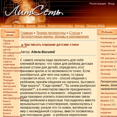
Регистрация
Вход
Главная
О сайте
Поэзия
Проза
Теория литературы
Авторы
Помощь (FAQ)
Главное
Рубрики
Главная
»
Теория литературы
»
Статьи
»
меню
Литературные жанры, формы и направления
Начинающи
Правила
Учебники и
сайта
Как писать хорошие детские стихи
научные тру
Координационный
центр
Психология
Автор:
Адела Василой
Путеводитель
творчества
[
по сайту
Об авторах 
Полезные
С самого начала надо прояснить для себя
советы
читателях
[5
ключевой вопрос: что такое для ребёнка детская
новичкам
О критике и
поэзия (стихи для детей), определить этот
Произведения
критиках
[42]
Комментарии
феномен кратко и по возможности точно. Если
ЛитО
Техника
разобраться, для чего она нужна, то сразу
Форум
стихосложе
становится ясно, что это - способ общения с
Текущие
Литературн
ребёнком, причём общения не скучного, бытового:
конкурсы
жанры, фор
"Иди кушать!", "Сиди прямо!", "Ты зачем разбросал
Авторские
направлени
анонсы
игрушки?", а в некотором смысле праздничного,
Избранные
развлекательного и ласкового - общение такого
Эксперимен
авторы
рода призвано усилить психологические связи
поэзия и тв
Авто(р)портреты
между ребёнком и взрослым. Насладились вместе
формы
[11]
Книги
музыкальностью стихотворения, прикоснулись к
наших
О прозе
[45]
авторов
прекрасному, узнали что-то новое, взглянули на
Оформление
Файлы
мир с неожиданной стороны, вместе посмеялись
издание
Блоги
или поплакали даже - и ребёнок переполнен
произведен
Мемориальные