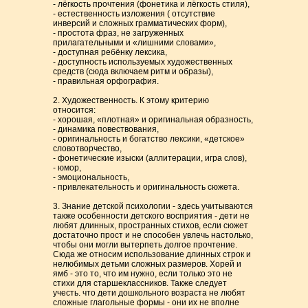
- лёгкость прочтения (фонетика и лёгкость стиля),
- естественность изложения ( отсутствие
инверсий и сложных грамматических форм),
- простота фраз, не загруженных
прилагательными и «лишними словами»,
- доступная ребёнку лексика,
- доступность используемых художественных
средств (сюда включаем ритм и образы),
- правильная орфография.
2. Художественность. К этому критерию
относится:
- хорошая, «плотная» и оригинальная образность,
- динамика повествования,
- оригинальность и богатство лексики, «детское»
словотворчество,
- фонетические изыски (аллитерации, игра слов),
- юмор,
- эмоциональность,
- привлекательность и оригинальность сюжета.
3. Знание детской психологии - здесь учитываются
также особенности детского восприятия - дети не
любят длинных, пространных стихов, если сюжет
достаточно прост и не способен увлечь настолько,
чтобы они могли вытерпеть долгое прочтение.
Сюда же относим использование длинных строк и
нелюбимых детьми сложных размеров. Хорей и
ямб - это то, что им нужно, если только это не
стихи для старшеклассников. Также следует
учесть. что дети дошкольного возраста не любят
сложные глагольные формы - они их не вполне