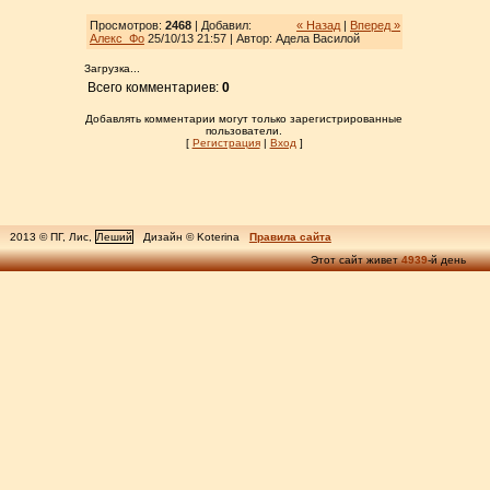
Просмотров:
2468
| Добавил:
« Назад
|
Вперед »
Алекс_Фо
25/10/13 21:57 | Автор: Адела Василой
Загрузка...
Всего комментариев:
0
Добавлять комментарии могут только зарегистрированные
пользователи.
[
Регистрация
|
Вход
]
2013 © ПГ, Лис,
Леший
Дизайн © Koterina
Правила сайта
Этот сайт живет
4939
-й день