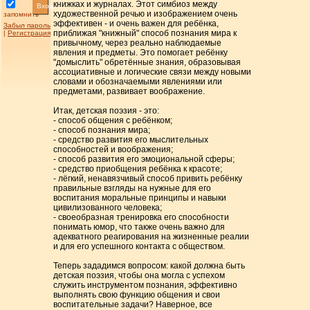
книжках и журналах. Этот симбиоз между
Вход
художественной речью и изображением очень
запомнить
эффективен - и очень важен для ребёнка,
Забыл пароль
приближая "книжный" способ познания мира к
|
Регистрация
привычному, через реально наблюдаемые
явления и предметы. Это помогает ребёнку
"домыслить" обретённые знания, образовывая
ассоциативные и логические связи между новыми
словами и обозначаемыми явлениями или
предметами, развивает воображение.
Итак, детская поэзия - это:
- способ общения с ребёнком;
- способ познания мира;
- средство развития его мыслительных
способностей и воображения;
- способ развития его эмоциональной сферы;
- средство приобщения ребёнка к красоте;
- лёгкий, ненавязчивый способ привить ребёнку
правильные взгляды на нужные для его
воспитания моральные принципы и навыки
цивилизованного человека;
- своеобразная тренировка его способности
понимать юмор, что также очень важно для
адекватного реагирования на жизненные реалии
и для его успешного контакта с обществом.
Теперь зададимся вопросом: какой должна быть
детская поэзия, чтобы она могла с успехом
служить инструментом познания, эффективно
выполнять свою функцию общения и свои
воспитательные задачи? Наверное, все