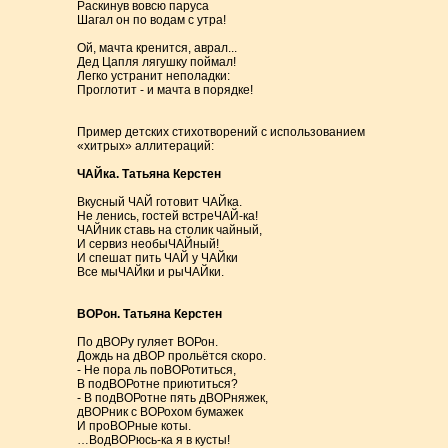
Раскинув вовсю паруса
Шагал он по водам с утра!
Ой, мачта кренится, аврал...
Дед Цапля лягушку поймал!
Легко устранит неполадки:
Проглотит - и мачта в порядке!
Пример детских стихотворений с использованием
«хитрых» аллитераций:
ЧАЙка. Татьяна Керстен
Вкусный ЧАЙ готовит ЧАЙка.
Не ленись, гостей встреЧАЙ-ка!
ЧАЙник ставь на столик чайный,
И сервиз необыЧАЙный!
И спешат пить ЧАЙ у ЧАЙки
Все мыЧАЙки и рыЧАЙки.
ВОРон. Татьяна Керстен
По дВОРу гуляет ВОРон.
Дождь на дВОР прольётся скоро.
- Не пора ль поВОРотиться,
В подВОРотне приютиться?
- В подВОРотне пять дВОРняжек,
дВОРник с ВОРохом бумажек
И проВОРные коты.
…ВодВОРюсь-ка я в кусты!