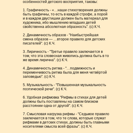
особенностей детского восприятия, таковы:
1. Графичность - «…наши стихотворения должны
быть графичны, то есть в каждой строфе, а порой
и в каждом двустишии должен быть материал для
художника, ибо мышлению младших детей
свойственна абсолютная образность". (с) К.Ч.
2. Динамичность образов - "Наибыстрейшая
смена образов — …второе правило для детских
писателей". (с) К.Ч.
3. Лиричность - "Третье правило заключается в
том, что эта словесная живопись должна быть в то
же время лирична". (с) К.Ч.
4. Динамичность ритма - "…подвижность и
переменчивость ритма была для меня четвёртой
заповедью". (с) К.Ч.
5. Музыкальность - "Повышенная музыкальность
поэтической речи". (с) К.Ч.
6. Удобная рифмовка "Рифмы в стихах для детей
должны быть поставлены на самом близком
расстоянии одна от другой". (с) К.Ч.
7. Смысловая нагрузка рифмы - "Седьмое правило
заключается в том, что те слова, которые служат
рифмами в детских стихах, должны быть главными
носителями смысла всей фразы". (с) К.Ч.