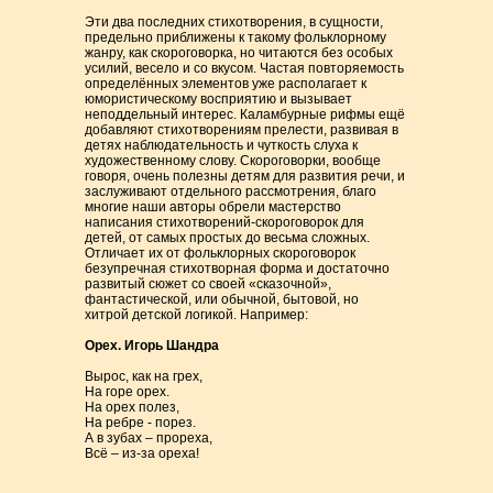
Эти два последних стихотворения, в сущности,
предельно приближены к такому фольклорному
жанру, как скороговорка, но читаются без особых
усилий, весело и со вкусом. Частая повторяемость
определённых элементов уже располагает к
юмористическому восприятию и вызывает
неподдельный интерес. Каламбурные рифмы ещё
добавляют стихотворениям прелести, развивая в
детях наблюдательность и чуткость слуха к
художественному слову. Скороговорки, вообще
говоря, очень полезны детям для развития речи, и
заслуживают отдельного рассмотрения, благо
многие наши авторы обрели мастерство
написания стихотворений-скороговорок для
детей, от самых простых до весьма сложных.
Отличает их от фольклорных скороговорок
безупречная стихотворная форма и достаточно
развитый сюжет со своей «сказочной»,
фантастической, или обычной, бытовой, но
хитрой детской логикой. Например:
Орех. Игорь Шандра
Вырос, как на грех,
На горе орех.
На орех полез,
На ребре - порез.
А в зубах – прореха,
Всё – из-за ореха!