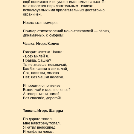
ещё понимают и не умеют ими пользоваться. То
же относится к прилагательным - список
используемых ими прилагательных достаточно
ограничен.
Несколько примеров.
Пример стихотворений моно-спектаклей — лёгких,
динамичных, с юмором:
Чашка. Игорь Калиш
Говорит кокетка-Чашка:
- Всех милей я.
Правда, Сашка?
Ты не знаешь, невзначай,
Как без чашки выпить чай,
Сок, напитки, молоко...
Нет, без Чашки нелегко.
И прошу я о почтенье.
Выпил чай и съел печенье?
А теперь меня помой.
Вот спасибо, дорогой!
Тополь. Игорь Шандра
По дороге тополь
Мне навстречу топал,
Я катил велосипед,
И конфеты лопал.