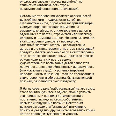
рифма, смысловая нагрузка на рифму), по
стилистике (автономность строки,
незлоупотребление прилагательными).
Остальные требования касаются особенностей
детской психики - подвижности детей, их
склонностью к игре, образному восприятию мира...
Следует обращать особое внимание на
эмоциональный окрас стихотворения в целом и
отдельных его частей, стремиться к логическому
единству и гармонии в целом. Негативные эмоции
в стихотворении для детей провоцируют
ответный "негатив", который отражается на
автора и его стихотворение, поэтому таких вещей
следует избегать, особенно если в стихотворении
"зло" остаётся безнаказанным. Также к основным
ориентирам детских поэтов в деле
художественного воспитания детей относятся
лиричность, опять же образность и динамичность
(что исключает скуку), их ролевая (игровая)
наполненность, и наконец - главное требование к
стихотворениям любого жанра: быть настоящей
поэзией, безотносительно к возрасту.
Я бы не советовала "набрасываться" на это сразу,
стараясь втиснуть "всё в одном", можно усвоить
эти принципы и подходы к стихосложению
постепенно, исходя из своих собственных
навыков и "ощущения поэзии". Некоторым
детским авторам эти "установки" интуитивно
понятны уже давно, другие интересовались этим и
читали заповеди Чуковского, и уровень