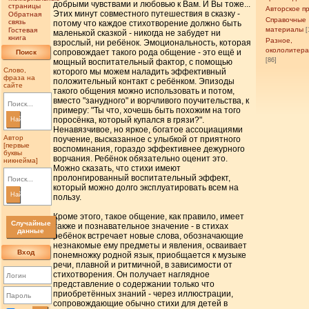
добрыми чувствами и любовью к Вам. И Вы тоже...
страницы
Авторское п
Этих минут совместного путешествия в сказку -
Обратная
Справочные
связь
потому что каждое стихотворение должно быть
материалы
Гостевая
[
маленькой сказкой - никогда не забудет ни
книга
Разное,
взрослый, ни ребёнок. Эмоциональность, которая
окололитер
сопровождает такого рода общение - это ещё и
Поиск
[86]
мощный воспитательный фактор, с помощью
Слово,
которого мы можем наладить эффективный
фраза на
положительный контакт с ребёнком. Эпизоды
сайте
такого общения можно использовать и потом,
вместо "занудного" и ворчливого поучительства, к
примеру: "Ты что, хочешь быть похожим на того
поросёнка, который купался в грязи?".
Найти
Ненавязчивое, но яркое, богатое ассоциациями
Автор
поучение, высказанное с улыбкой от приятного
[первые
воспоминания, гораздо эффективнее дежурного
буквы
ворчания. Ребёнок обязательно оценит это.
никнейма]
Можно сказать, что стихи имеют
пролонгированный воспитательный эффект,
который можно долго эксплуатировать всем на
Найти
пользу.
Кроме этого, такое общение, как правило, имеет
Случайные
также и познавательное значение - в стихах
данные
ребёнок встречает новые слова, обозначающие
незнакомые ему предметы и явления, осваивает
Вход
понемножку родной язык, приобщается к музыке
речи, плавной и ритмичной, в зависимости от
стихотворения. Он получает наглядное
представление о содержании только что
приобретённых знаний - через иллюстрации,
сопровождающие обычно стихи для детей в