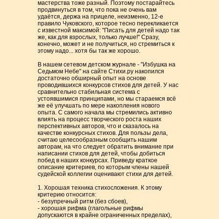
мастерства тоже разный. Поэтому постарайтесь
продвинуться в том, что пока не очень вам
удаётся, держа на прицеле, неизменно, 12-е
правило Чуковского, которое тесно перекликается
с известной максимой: "Писать для детей надо так
же, как для взрослых, только лучше!" Сразу,
конечно, может и не получиться, но стремиться к
этому надо... хотя бы так же хорошо.
В нашем сетевом детском журнале - "Избушка на
Седьмом Небе" на сайте Стихи.ру накопился
достаточно обширный опыт на основе
проводившихся конкурсов стихов для детей. У нас
сравнительно стабильная система с
устоявшимися принципами, но мы стараемся всё
же её улучшать по мере накопления нового
опыта. С самого начала мы стремились активно
влиять на процесс творческого роста наших
перспективных авторов, что и сказалось на
качестве конкурсных стихов. Для пользы дела,
считаю целесообразным сообщить нашим
авторам, на что следует обратить внимание при
написании стихов для детей, чтобы добиться
побед в наших конкурсах. Приведу краткое
описание критериев, по которым члены нашей
судейской коллегии оценивают стихи для детей.
1. Хорошая техника стихосложения. К этому
критерию относится:
- безупречный ритм (без сбоев),
- хорошая рифма (глагольные рифмы
допускаются в крайне ограниченных пределах),