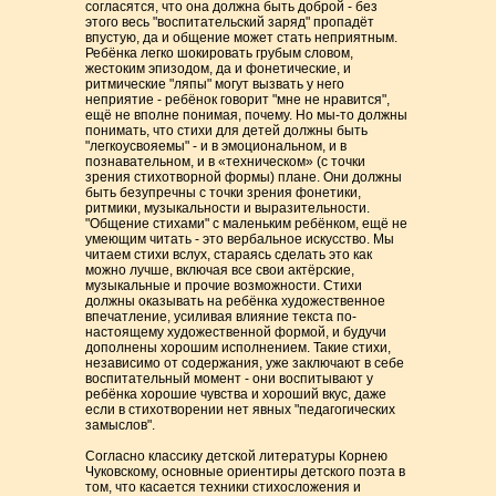
согласятся, что она должна быть доброй - без
этого весь "воспитательский заряд" пропадёт
впустую, да и общение может стать неприятным.
Ребёнка легко шокировать грубым словом,
жестоким эпизодом, да и фонетические, и
ритмические "ляпы" могут вызвать у него
неприятие - ребёнок говорит "мне не нравится",
ещё не вполне понимая, почему. Но мы-то должны
понимать, что стихи для детей должны быть
"легкоусвояемы" - и в эмоциональном, и в
познавательном, и в «техническом» (с точки
зрения стихотворной формы) плане. Они должны
быть безупречны с точки зрения фонетики,
ритмики, музыкальности и выразительности.
"Общение стихами" с маленьким ребёнком, ещё не
умеющим читать - это вербальное искусство. Мы
читаем стихи вслух, стараясь сделать это как
можно лучше, включая все свои актёрские,
музыкальные и прочие возможности. Стихи
должны оказывать на ребёнка художественное
впечатление, усиливая влияние текста по-
настоящему художественной формой, и будучи
дополнены хорошим исполнением. Такие стихи,
независимо от содержания, уже заключают в себе
воспитательный момент - они воспитывают у
ребёнка хорошие чувства и хороший вкус, даже
если в стихотворении нет явных "педагогических
замыслов".
Согласно классику детской литературы Корнею
Чуковскому, основные ориентиры детского поэта в
том, что касается техники стихосложения и