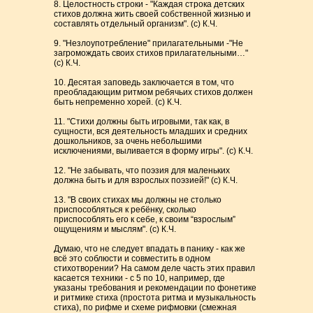
8. Целостность строки - "Каждая строка детских
стихов должна жить своей собственной жизнью и
составлять отдельный организм". (с) К.Ч.
9. "Незлоупотребление" прилагательными -"Не
загромождать своих стихов прилагательными…"
(с) К.Ч.
10. Десятая заповедь заключается в том, что
преобладающим ритмом ребячьих стихов должен
быть непременно хорей. (с) К.Ч.
11. "Стихи должны быть игровыми, так как, в
сущности, вся деятельность младших и средних
дошкольников, за очень небольшими
исключениями, выливается в форму игры". (с) К.Ч.
12. "Не забывать, что поэзия для маленьких
должна быть и для взрослых поэзией!" (с) К.Ч.
13. "В своих стихах мы должны не столько
приспособляться к ребёнку, сколько
приспособлять его к себе, к своим “взрослым”
ощущениям и мыслям". (с) К.Ч.
Думаю, что не следует впадать в панику - как же
всё это соблюсти и совместить в одном
стихотворении? На самом деле часть этих правил
касается техники - с 5 по 10, например, где
указаны требования и рекомендации по фонетике
и ритмике стиха (простота ритма и музыкальность
стиха), по рифме и схеме рифмовки (смежная